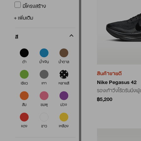
มีโครงสร้าง
+ เพิ่มเติม
สี
ดำ
น้ำเงิน
น้ำตาล
สินค้าขายดี
Nike Pegasus 42
เขียว
เทา
หลายสี
รองเท้าวิ่งโร้ดรันนิ่งผู
฿5,200
ส้ม
ชมพู
ม่วง
แดง
ขาว
เหลือง