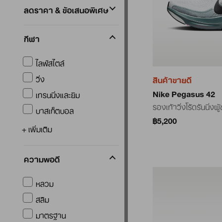
ลดราคา & ข้อเสนอพิเศษ
กีฬา
ไลฟ์สไตล์
วิ่ง
สินค้าขายดี
Nike Pegasus 42
เทรนนิ่งและยิม
รองเท้าวิ่งโร้ดรันนิ่งผู
บาสเก็ตบอล
฿5,200
+ เพิ่มเติม
ความพอดี
หลวม
สลิม
มาตรฐาน