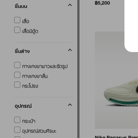
฿5,200
ชิ้นบน
เสื้อ
เสื้อมีฮู้ด
ชิ้นล่าง
กางเกงขายาวและรัดรูป
กางเกงขาสั้น
กระโปรง
อุปกรณ์
กระเป๋า
อุปกรณ์สวมศีรษะ
Nike Pegasus Pr