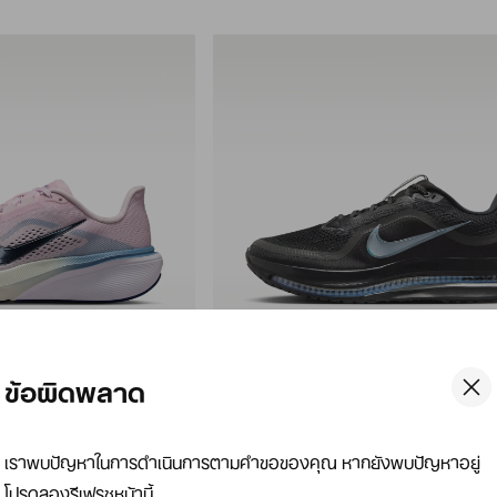
ข้อผิดพลาด
สินค้าขายดี
Nike Pegasus Premium
เราพบปัญหาในการดำเนินการตามคำขอของคุณ หากยังพบปัญหาอยู่
้หญิง
รองเท้าวิ่งโร้ดรันนิ่งผู้ชาย
โปรดลองรีเฟรชหน้านี้