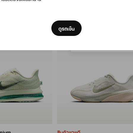
฿7,600
[ Code: D1B61E47 ]
We think you are in Unit
Update your location?
ดูรถเข็น
ไทย
emium
สินค้าขายดี