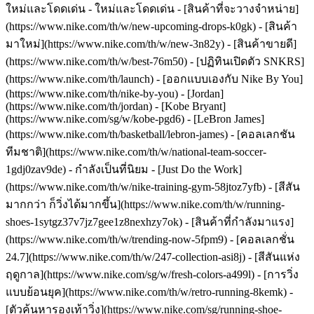
ใหม่และโดดเด่น - ใหม่และโดดเด่น - [สินค้าที่จะวางจำหน่าย]
(https://www.nike.com/th/w/new-upcoming-drops-k0gk) - [สินค้า
มาใหม่](https://www.nike.com/th/w/new-3n82y) - [สินค้าขายดี]
(https://www.nike.com/th/w/best-76m50) - [ปฏิทินเปิดตัว SNKRS]
(https://www.nike.com/th/launch) - [ออกแบบเองกับ Nike By You]
(https://www.nike.com/th/nike-by-you) - [Jordan]
(https://www.nike.com/th/jordan) - [Kobe Bryant]
(https://www.nike.com/sg/w/kobe-pgd6) - [LeBron James]
(https://www.nike.com/th/basketball/lebron-james) - [คอลเลกชัน
ทีมชาติ](https://www.nike.com/th/w/national-team-soccer-
1gdj0zav9de)
- กำลังเป็นที่นิยม - [Just Do the Work]
(https://www.nike.com/th/w/nike-training-gym-58jtoz7yfb) - [สีสัน
มากกว่า ก็วิ่งได้มากขึ้น](https://www.nike.com/th/w/running-
shoes-1sytgz37v7jz7gee1z8nexhzy7ok) - [สินค้าที่กำลังมาแรง]
(https://www.nike.com/th/w/trending-now-5fpm9) - [คอลเลกชั่น
24.7](https://www.nike.com/th/w/247-collection-asi8j) - [สีสันแห่ง
ฤดูกาล](https://www.nike.com/sg/w/fresh-colors-a499l) - [การวิ่ง
แบบย้อนยุค](https://www.nike.com/th/w/retro-running-8kemk) -
[ตัวค้นหารองเท้าวิ่ง](https://www.nike.com/sg/running-shoe-