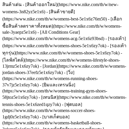
สินค้าเด่น - [สินค้าออกใหม่](https://www.nike.com/th/w/new-
womens-3n82yz5e1x6) - [สินค้าขายดี]
(https://www.nike.com/th/w/womens-best-5e1x6z76m50) - [เลือก
ซื้อสินค้าลดราคาทั้งหมด](https://www.nike.com/th/w/womens-
sale-3yaepz5e1x6) - [All Conditions Gear]
(https://www.nike.com/th/w/womens-acg-5e1x6z93bsd)
- [รองเท้า]
(https://www.nike.com/th/w/womens-shoes-5e1x6zy7ok) - [รองเท้า
ทุกรุ่น](https://www.nike.com/th/w/womens-shoes-5e1x6zy7ok) -
[ไลฟ์สไตล์](https://www.nike.com/th/w/womens-lifestyle-shoes-
13jrmz5e1x6zy7ok) - [Jordan](https://www.nike.com/th/w/womens-
jordan-shoes-37eefz5e1x6zy7ok) - [วิ่ง]
(https://www.nike.com/th/w/womens-running-shoes-
37v7jz5e1x6zy7ok) - [ยิมและเทรนนิ่ง]
(https://www.nike.com/th/w/womens-training-gym-shoes-
58jtoz5e1x6zy7ok) - [เทนนิส](https://www.nike.com/th/w/womens-
tennis-shoes-5e1x6zed1qzy7ok) - [ฟุตบอล]
(https://www.nike.com/th/w/womens-soccer-shoes-
1gdj0z5e1x6zy7ok) - [บาสเก็ตบอล]
(https://www.nike.com/th/w/womens-basketball-shoes-