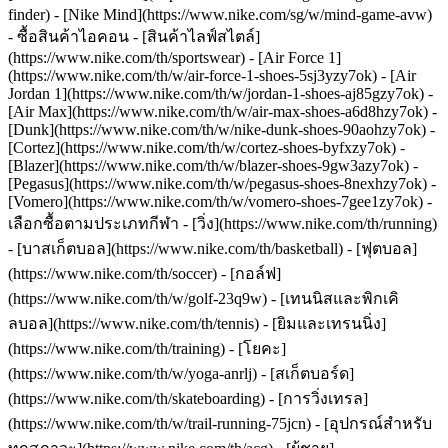
finder) - [Nike Mind](https://www.nike.com/sg/w/mind-game-avw)
- ซื้อสินค้าไอคอน - [สินค้าไลฟ์สไตล์]
(https://www.nike.com/th/sportswear) - [Air Force 1]
(https://www.nike.com/th/w/air-force-1-shoes-5sj3yzy7ok) - [Air
Jordan 1](https://www.nike.com/th/w/jordan-1-shoes-aj85gzy7ok) -
[Air Max](https://www.nike.com/th/w/air-max-shoes-a6d8hzy7ok) -
[Dunk](https://www.nike.com/th/w/nike-dunk-shoes-90aohzy7ok) -
[Cortez](https://www.nike.com/th/w/cortez-shoes-byfxzy7ok) -
[Blazer](https://www.nike.com/th/w/blazer-shoes-9gw3azy7ok) -
[Pegasus](https://www.nike.com/th/w/pegasus-shoes-8nexhzy7ok) -
[Vomero](https://www.nike.com/th/w/vomero-shoes-7gee1zy7ok)
-
เลือกซื้อตามประเภทกีฬา - [วิ่ง](https://www.nike.com/th/running)
- [บาสเก็ตบอล](https://www.nike.com/th/basketball) - [ฟุตบอล]
(https://www.nike.com/th/soccer) - [กอล์ฟ]
(https://www.nike.com/th/w/golf-23q9w) - [เทนนิสและพิกเคิ
ลบอล](https://www.nike.com/th/tennis) - [ยิมและเทรนนิ่ง]
(https://www.nike.com/th/training) - [โยคะ]
(https://www.nike.com/th/w/yoga-anrlj) - [สเก็ตบอร์ด]
(https://www.nike.com/th/skateboarding) - [การวิ่งเทรล]
(https://www.nike.com/th/w/trail-running-75jcn) - [อุปกรณ์สำหรับ