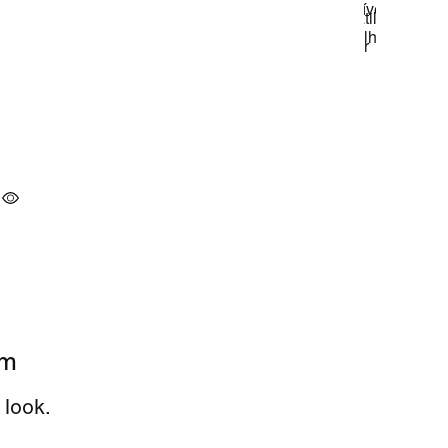
em
 look.