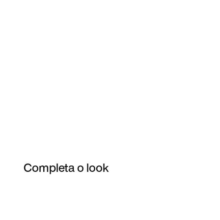
Completa o look
Item 3 of 7
Comprar o look