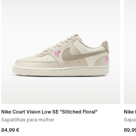
Nike Court Vision Low SE "Stitched Floral"
Nike
Sapatilhas para mulher
Sapat
84,99
84,99 €
89,9
89,9