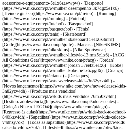
acessorios-e-equipamento-5e1x6zawwpw)
- [Desporto]
(https://www.nike.com/pt/w/mulher-desempenho-3k7dgz5e1x6) -
[Treino e ginásio](https://www.nike.com/pt/treino) - [Running]
(https://www.nike.com/pt/running) - [Futebol]
(https://www.nike.com/pt/futebol) - [Basquetebol]
(https://www.nike.com/pt/basquetebol) - [Ténis]
(https://www.nike.com/pt/tenis) - [Skateboard]
(https://www.nike.com/pt/w/mulher-skateboard-5e1x6z8mfrf) -
[Golfe](https://www.nike.com/pt/golfe)
- Marcas - [NikeSKIMS]
(https://www.nike.com/pt/nikeskims) - [Nike Sportswear]
(https://www.nike.com/pt/w/mulher-lifestyle-13jrmz5e1x6) - [ACG:
All Conditions Gear](https://www.nike.com/pt/acg) - [Jordan]
(https://www.nike.com/pt/w/mulher-jordan-37eefz5e1x6) - [Kobe]
(https://www.nike.com/pt/w/mulher-kobe-5e1x6zpgd6) - [Criança]
(https://www.nike.com/pt/crianca) - [Destaques]
(https://www.nike.com/pt/w/new-releases-kids-3n82yzv4dh) -
[Novos lançamentos](https://www.nike.com/pt/w/new-releases-kids-
3n82yzv4dh) - [Produtos mais vendidos]
(https://www.nike.com/pt/w/kids-mais-vendidos-76m50zv4dh) -
[Destino: adolescência](https://www.nike.com/pt/adolescentes) -
[Coleção Nike x LEGO®](https://www.nike.com/pt/lego) -
[Regresso às aulas](https://www.nike.com/pt/w/kids-back-to-school-
840ikzv4dh)
- [Sapatilhas](https://www.nike.com/pt/w/kids-calcado-
v4dhzy7ok) - [Todas as sapatilhas](https://www.nike.com/pt/w/kids-
calcado-v4dhzy7ok) - [Lifestyle](https://www.nike.com/pt/w/kids-