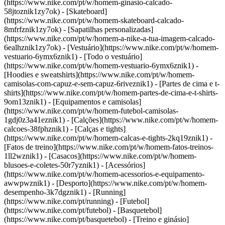
(https://www.nike.com/pt/w/homem-ginasio-calcado-
58jtoznik1zy7ok) - [Skateboard]
(https://www.nike.com/pt/w/homem-skateboard-calcado-
8mfrfznik1zy7ok) - [Sapatilhas personalizadas]
(https://www.nike.com/pt/w/homem-a-nike-a-tua-imagem-calcado-
6ealhznik1zy7ok)
- [Vestuário](https://www.nike.com/pt/w/homem-
vestuario-6ymx6znik1) - [Todo o vestuário]
(https://www.nike.com/pt/w/homem-vestuario-6ymx6znik1) -
[Hoodies e sweatshirts](https://www.nike.com/pt/w/homem-
camisolas-com-capuz-e-sem-capuz-6riveznik1) - [Partes de cima e t-
shirts](https://www.nike.com/pt/w/homem-partes-de-cima-e-t-shirts-
9om13znik1) - [Equipamentos e camisolas]
(https://www.nike.com/pt/w/homem-futebol-camisolas-
1gdj0z3a41eznik1) - [Calções](https://www.nike.com/pt/w/homem-
calcoes-38fphznik1) - [Calças e tights]
(https://www.nike.com/pt/w/homem-calcas-e-tights-2kq19znik1) -
[Fatos de treino](https://www.nike.com/pt/w/homem-fatos-treinos-
1ll2wznik1) - [Casacos](https://www.nike.com/pt/w/homem-
blusoes-e-coletes-50r7yznik1) - [Acessórios]
(https://www.nike.com/pt/w/homem-acessorios-e-equipamento-
awwpwznik1)
- [Desporto](https://www.nike.com/pt/w/homem-
desempenho-3k7dgznik1) - [Running]
(https://www.nike.com/pt/running) - [Futebol]
(https://www.nike.com/pt/futebol) - [Basquetebol]
(https://www.nike.com/pt/basquetebol) - [Treino e ginásio]