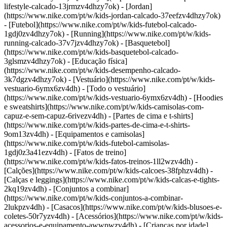
lifestyle-calcado-13jrmzv4dhzy7ok) - [Jordan]
(https://www.nike.com/pt/w/kids-jordan-calcado-37eefzv4dhzy7ok)
- [Futebol](https://www.nike.com/pt/w/kids-futebol-calcado-
1gdj0zv4dhzy7ok) - [Running](https://www.nike.com/pt/w/kids-
running-calcado-37v7jzv4dhzy7ok) - [Basquetebol]
(https://www.nike.com/pt/w/kids-basquetebol-calcado-
3glsmzv4dhzy7ok) - [Educação física]
(https://www.nike.com/pt/w/kids-desempenho-calcado-
3k7dgzv4dhzy7ok)
- [Vestuário](https://www.nike.com/pt/w/kids-
vestuario-6ymx6zv4dh) - [Todo o vestuário]
(https://www.nike.com/pt/w/kids-vestuario-6ymx6zv4dh) - [Hoodies
e sweatshirts](https://www.nike.com/pt/w/kids-camisolas-com-
capuz-e-sem-capuz-6rivezv4dh) - [Partes de cima e t-shirts]
(https://www.nike.com/pt/w/kids-partes-de-cima-e-t-shirts-
9om13zv4dh) - [Equipamentos e camisolas]
(https://www.nike.com/pt/w/kids-futebol-camisolas-
1gdj0z3a41ezv4dh) - [Fatos de treino]
(https://www.nike.com/pt/w/kids-fatos-treinos-1ll2wzv4dh) -
[Calções](https://www.nike.com/pt/w/kids-calcoes-38fphzv4dh) -
[Calças e leggings](https://www.nike.com/pt/w/kids-calcas-e-tights-
2kq19zv4dh) - [Conjuntos a combinar]
(https://www.nike.com/pt/w/kids-conjuntos-a-combinar-
2lukpzv4dh) - [Casacos](https://www.nike.com/pt/w/kids-blusoes-e-
coletes-50r7yzv4dh) - [Acessórios](https://www.nike.com/pt/w/kids-
acessorios-e-equipamento-awwpwzv4dh)
- [Crianças por idade]