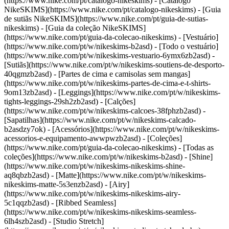
(https://www.nike.com/pt/catalogo-nikeskims) - [Catálogo
NikeSKIMS](https://www.nike.com/pt/catalogo-nikeskims) - [Guia
de sutiãs NikeSKIMS](https://www.nike.com/pt/guia-de-sutias-
nikeskims) - [Guia da coleção NikeSKIMS]
(https://www.nike.com/pt/guia-da-colecao-nikeskims)
- [Vestuário]
(https://www.nike.com/pt/w/nikeskims-b2asd) - [Todo o vestuário]
(https://www.nike.com/pt/w/nikeskims-vestuario-6ymx6zb2asd) -
[Sutiãs](https://www.nike.com/pt/w/nikeskims-soutiens-de-desporto-
40qgmzb2asd) - [Partes de cima e camisolas sem mangas]
(https://www.nike.com/pt/w/nikeskims-partes-de-cima-e-t-shirts-
9om13zb2asd) - [Leggings](https://www.nike.com/pt/w/nikeskims-
tights-leggings-29sh2zb2asd) - [Calções]
(https://www.nike.com/pt/w/nikeskims-calcoes-38fphzb2asd) -
[Sapatilhas](https://www.nike.com/pt/w/nikeskims-calcado-
b2asdzy7ok) - [Acessórios](https://www.nike.com/pt/w/nikeskims-
acessorios-e-equipamento-awwpwzb2asd)
- [Coleções]
(https://www.nike.com/pt/guia-da-colecao-nikeskims) - [Todas as
coleções](https://www.nike.com/pt/w/nikeskims-b2asd) - [Shine]
(https://www.nike.com/pt/w/nikeskims-nikeskims-shine-
aq8qbzb2asd) - [Matte](https://www.nike.com/pt/w/nikeskims-
nikeskims-matte-5s3enzb2asd) - [Airy]
(https://www.nike.com/pt/w/nikeskims-nikeskims-airy-
5c1qqzb2asd) - [Ribbed Seamless]
(https://www.nike.com/pt/w/nikeskims-nikeskims-seamless-
6lh4szb2asd) - [Studio Stretch]