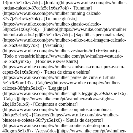
13jrmz5e1x6zy7ok) - [Jordan](https://www.nike.com/pt/w/mulher-
jordan-calcado-37eefz5e1x6zy7ok) - [Running]
(https://www.nike.com/pt/w/mulher-running-calcado-
37v7jz5e1x6zy7ok) - [Treino e ginásio]
(https://www.nike.com/pt/w/mulher-ginasio-calcado-
58jtoz5e1x6zy7ok) - [Futebol](https://www.nike.com/pt/w/mulher-
futebol-calcado-1gdj0z5e1x6zy7ok) - [Sapatilhas personalizadas]
(https://www.nike.com/pt/w/mulher-a-nike-a-tua-imagem-calcado-
5e1x6z6ealhzy7ok)
- [Vestuário]
(https://www.nike.com/pt/w/mulher-vestuario-5e1x6z6ymx6) -
[Todo o vestuário](https://www.nike.com/pt/w/mulher-vestuario-
5e1x6z6ymx6) - [Hoodies e sweatshirts]
(https://www.nike.com/pt/w/mulher-camisolas-com-capuz-e-sem-
capuz-5e1x6z6rive) - [Partes de cima e t-shirts]
(https://www.nike.com/pt/w/mulher-partes-de-cima-e-t-shirts-
5e1x6z9om13) - [Calções](https://www.nike.com/pt/w/mulher-
calcoes-38fphz5e1x6) - [Leggings]
(https://www.nike.com/pt/w/mulher-tights-leggings-29sh2z5e1x6) -
[Calças](https://www.nike.com/pt/w/mulher-calcas-e-tights-
2kq19z5e1x6) - [Conjuntos a combinar]
(https://www.nike.com/pt/w/mulher-conjuntos-a-combinar-
2lukpz5e1x6) - [Casacos](https://www.nike.com/pt/w/mulher-
blusoes-e-coletes-50r7yz5e1x6) - [Sutiãs de desporto]
(https://www.nike.com/pt/w/mulher-soutiens-de-desporto-
40qgmz5e1x6) - [Acessórios](https://www.nike.com/pt/w/mulher-