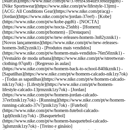
[Marcas](https://www.nike.com/pt/w/37eefz43h4uz93bsdzpgd6) -
[Nike Sportswear](https://www.nike.com/pt/w/lifestyle-13jrm) -
[ACG: All Conditions Gear](https://www.nike.com/pt/acg) -
[Jordan](https://www.nike.com/pt/w/jordan-37eef) - [Kobe]
(https://www.nike.com/pt/w/kobe-pgd6) - [NOCTA]
(https://www.nike.com/pt/w/nocta-25nhb) - [Homem]
(https://www.nike.com/pt/homem) - [Destaques]
(https://www.nike.com/pt/w/new-releases-homem-3n82yznik1) -
[Novos lançamentos](https://www.nike.com/pt/w/new-releases-
homem-3n82yznik1) - [Produtos mais vendidos]
(https://www.nike.com/pt/w/homem-mais-vendidos-76m50znik1) -
[Vestuário de moda urbana](https://www.nike.com/pt/w/streetwear-
clothing-97qn8) - [Regresso às aulas]
(https://www.nike.com/pt/w/homem-back-to-school-840ikznik1)
-
[Sapatilhas](https://www.nike.com/pt/w/homem-calcado-nik1zy7ok)
- [Todas as sapatilhas](https://www.nike.com/pt/w/homem-calcado-
nik1zy7ok) - [Lifestyle](https://www.nike.com/pt/w/homem-
lifestyle-calcado-13jrmznik1zy7ok) - [Jordan]
(https://www.nike.com/pt/w/homem-jordan-calcado-
37eefznik1zy7ok) - [Running](https://www.nike.com/pt/w/homem-
running-calcado-37v7jznik1zy7ok) - [Futebol]
(https://www.nike.com/pt/w/homem-futebol-calcado-
1gdj0znik1zy7ok) - [Basquetebol]
(https://www.nike.com/pt/w/homem-basquetebol-calcado-
3glsmznik1zy7ok) - [Treino e ginásio]