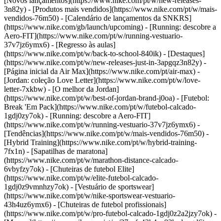
[Novos lançamentos](https://www.nike.com/pt/w/new-releases-
3n82y) - [Produtos mais vendidos](https://www.nike.com/pt/w/mais-
vendidos-76m50) - [Calendário de lançamentos da SNKRS]
(https://www.nike.com/gb/launch/upcoming) - [Running: descobre a
Aero-FIT](https://www.nike.com/pt/w/running-vestuario-
37v7jz6ymx6) - [Regresso às aulas]
(https://www.nike.com/pt/w/back-to-school-840ik)
- [Destaques]
(https://www.nike.com/pt/w/new-releases-just-in-3apgqz3n82y) -
[Página inicial da Air Max](https://www.nike.com/pt/air-max) -
[Jordan: coleção Love Letter](https://www.nike.com/pt/w/love-
letter-7xkbw) - [O melhor da Jordan]
(https://www.nike.com/pt/w/best-of-jordan-brand-j0oa) - [Futebol:
Break 'Em Pack](https://www.nike.com/pt/w/futebol-calcado-
1gdj0zy7ok) - [Running: descobre a Aero-FIT]
(https://www.nike.com/pt/w/running-vestuario-37v7jz6ymx6)
-
[Tendências](https://www.nike.com/pt/w/mais-vendidos-76m50) -
[Hybrid Training](https://www.nike.com/pt/w/hybrid-training-
7fx1n) - [Sapatilhas de maratona]
(https://www.nike.com/pt/w/marathon-distance-calcado-
6vbyfzy7ok) - [Chuteiras de futebol Elite]
(https://www.nike.com/pt/w/elite-futebol-calcado-
1gdj0z9vmnhzy7ok) - [Vestuário de sportswear]
(https://www.nike.com/pt/w/nike-sportswear-vestuario-
43h4uz6ymx6) - [Chuteiras de futebol profissionais]
(https://www.nike.com/pt/w/pro-futebol-calcado-1gdj0z2a2jzy7ok)
-