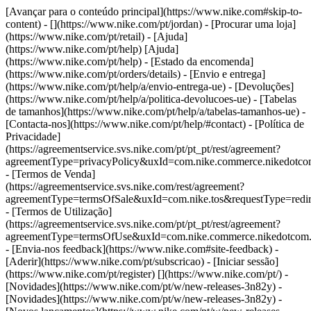
[Avançar para o conteúdo principal](https://www.nike.com#skip-to-
content) - [](https://www.nike.com/pt/jordan)
- [Procurar uma loja]
(https://www.nike.com/pt/retail) - [Ajuda]
(https://www.nike.com/pt/help) [Ajuda]
(https://www.nike.com/pt/help) - [Estado da encomenda]
(https://www.nike.com/pt/orders/details) - [Envio e entrega]
(https://www.nike.com/pt/help/a/envio-entrega-ue) - [Devoluções]
(https://www.nike.com/pt/help/a/politica-devolucoes-ue) - [Tabelas
de tamanhos](https://www.nike.com/pt/help/a/tabelas-tamanhos-ue) -
[Contacta-nos](https://www.nike.com/pt/help/#contact) - [Política de
Privacidade]
(https://agreementservice.svs.nike.com/pt/pt_pt/rest/agreement?
agreementType=privacyPolicy&uxId=com.nike.commerce.nikedotc
- [Termos de Venda]
(https://agreementservice.svs.nike.com/rest/agreement?
agreementType=termsOfSale&uxId=com.nike.tos&requestType=redir
- [Termos de Utilização]
(https://agreementservice.svs.nike.com/pt/pt_pt/rest/agreement?
agreementType=termsOfUse&uxId=com.nike.commerce.nikedotcom
- [Envia-nos feedback](https://www.nike.com#site-feedback) -
[Aderir](https://www.nike.com/pt/subscricao) - [Iniciar sessão]
(https://www.nike.com/pt/register)
[](https://www.nike.com/pt/) -
[Novidades](https://www.nike.com/pt/w/new-releases-3n82y) -
[Novidades](https://www.nike.com/pt/w/new-releases-3n82y) -