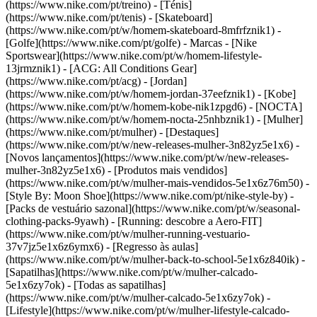
(https://www.nike.com/pt/treino) - [Ténis]
(https://www.nike.com/pt/tenis) - [Skateboard]
(https://www.nike.com/pt/w/homem-skateboard-8mfrfznik1) -
[Golfe](https://www.nike.com/pt/golfe)
- Marcas - [Nike
Sportswear](https://www.nike.com/pt/w/homem-lifestyle-
13jrmznik1) - [ACG: All Conditions Gear]
(https://www.nike.com/pt/acg) - [Jordan]
(https://www.nike.com/pt/w/homem-jordan-37eefznik1) - [Kobe]
(https://www.nike.com/pt/w/homem-kobe-nik1zpgd6) - [NOCTA]
(https://www.nike.com/pt/w/homem-nocta-25nhbznik1) - [Mulher]
(https://www.nike.com/pt/mulher) - [Destaques]
(https://www.nike.com/pt/w/new-releases-mulher-3n82yz5e1x6) -
[Novos lançamentos](https://www.nike.com/pt/w/new-releases-
mulher-3n82yz5e1x6) - [Produtos mais vendidos]
(https://www.nike.com/pt/w/mulher-mais-vendidos-5e1x6z76m50) -
[Style By: Moon Shoe](https://www.nike.com/pt/nike-style-by) -
[Packs de vestuário sazonal](https://www.nike.com/pt/w/seasonal-
clothing-packs-9yawh) - [Running: descobre a Aero-FIT]
(https://www.nike.com/pt/w/mulher-running-vestuario-
37v7jz5e1x6z6ymx6) - [Regresso às aulas]
(https://www.nike.com/pt/w/mulher-back-to-school-5e1x6z840ik)
-
[Sapatilhas](https://www.nike.com/pt/w/mulher-calcado-
5e1x6zy7ok) - [Todas as sapatilhas]
(https://www.nike.com/pt/w/mulher-calcado-5e1x6zy7ok) -
[Lifestyle](https://www.nike.com/pt/w/mulher-lifestyle-calcado-