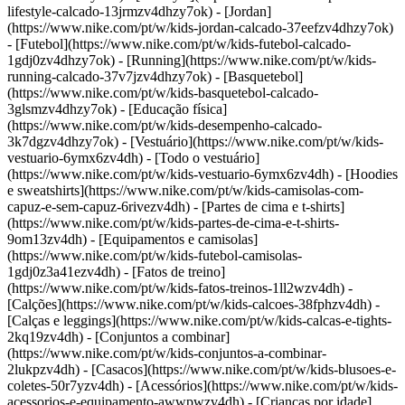
lifestyle-calcado-13jrmzv4dhzy7ok) - [Jordan]
(https://www.nike.com/pt/w/kids-jordan-calcado-37eefzv4dhzy7ok)
- [Futebol](https://www.nike.com/pt/w/kids-futebol-calcado-
1gdj0zv4dhzy7ok) - [Running](https://www.nike.com/pt/w/kids-
running-calcado-37v7jzv4dhzy7ok) - [Basquetebol]
(https://www.nike.com/pt/w/kids-basquetebol-calcado-
3glsmzv4dhzy7ok) - [Educação física]
(https://www.nike.com/pt/w/kids-desempenho-calcado-
3k7dgzv4dhzy7ok)
- [Vestuário](https://www.nike.com/pt/w/kids-
vestuario-6ymx6zv4dh) - [Todo o vestuário]
(https://www.nike.com/pt/w/kids-vestuario-6ymx6zv4dh) - [Hoodies
e sweatshirts](https://www.nike.com/pt/w/kids-camisolas-com-
capuz-e-sem-capuz-6rivezv4dh) - [Partes de cima e t-shirts]
(https://www.nike.com/pt/w/kids-partes-de-cima-e-t-shirts-
9om13zv4dh) - [Equipamentos e camisolas]
(https://www.nike.com/pt/w/kids-futebol-camisolas-
1gdj0z3a41ezv4dh) - [Fatos de treino]
(https://www.nike.com/pt/w/kids-fatos-treinos-1ll2wzv4dh) -
[Calções](https://www.nike.com/pt/w/kids-calcoes-38fphzv4dh) -
[Calças e leggings](https://www.nike.com/pt/w/kids-calcas-e-tights-
2kq19zv4dh) - [Conjuntos a combinar]
(https://www.nike.com/pt/w/kids-conjuntos-a-combinar-
2lukpzv4dh) - [Casacos](https://www.nike.com/pt/w/kids-blusoes-e-
coletes-50r7yzv4dh) - [Acessórios](https://www.nike.com/pt/w/kids-
acessorios-e-equipamento-awwpwzv4dh)
- [Crianças por idade]