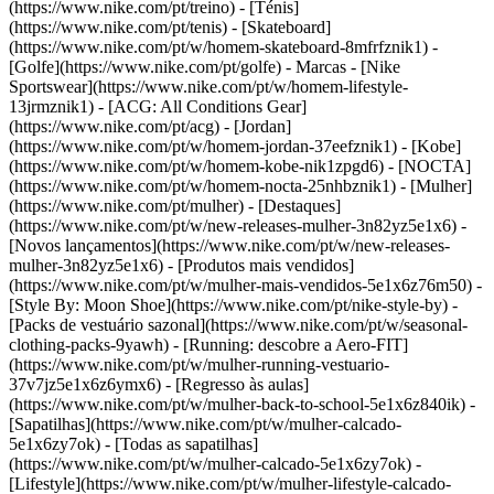
(https://www.nike.com/pt/treino) - [Ténis]
(https://www.nike.com/pt/tenis) - [Skateboard]
(https://www.nike.com/pt/w/homem-skateboard-8mfrfznik1) -
[Golfe](https://www.nike.com/pt/golfe)
- Marcas - [Nike
Sportswear](https://www.nike.com/pt/w/homem-lifestyle-
13jrmznik1) - [ACG: All Conditions Gear]
(https://www.nike.com/pt/acg) - [Jordan]
(https://www.nike.com/pt/w/homem-jordan-37eefznik1) - [Kobe]
(https://www.nike.com/pt/w/homem-kobe-nik1zpgd6) - [NOCTA]
(https://www.nike.com/pt/w/homem-nocta-25nhbznik1) - [Mulher]
(https://www.nike.com/pt/mulher) - [Destaques]
(https://www.nike.com/pt/w/new-releases-mulher-3n82yz5e1x6) -
[Novos lançamentos](https://www.nike.com/pt/w/new-releases-
mulher-3n82yz5e1x6) - [Produtos mais vendidos]
(https://www.nike.com/pt/w/mulher-mais-vendidos-5e1x6z76m50) -
[Style By: Moon Shoe](https://www.nike.com/pt/nike-style-by) -
[Packs de vestuário sazonal](https://www.nike.com/pt/w/seasonal-
clothing-packs-9yawh) - [Running: descobre a Aero-FIT]
(https://www.nike.com/pt/w/mulher-running-vestuario-
37v7jz5e1x6z6ymx6) - [Regresso às aulas]
(https://www.nike.com/pt/w/mulher-back-to-school-5e1x6z840ik)
-
[Sapatilhas](https://www.nike.com/pt/w/mulher-calcado-
5e1x6zy7ok) - [Todas as sapatilhas]
(https://www.nike.com/pt/w/mulher-calcado-5e1x6zy7ok) -
[Lifestyle](https://www.nike.com/pt/w/mulher-lifestyle-calcado-