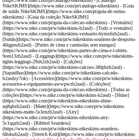
(https://www.nike.com/pt/catalogo-nikeskims) - [Catálogo
NikeSKIMS](https://www.nike.com/pt/catalogo-nikeskims) - [Guia
de sutiãs NikeSKIMS](https://www.nike.com/pt/guia-de-sutias-
nikeskims) - [Guia da coleção NikeSKIMS]
(https://www.nike.com/pt/guia-da-colecao-nikeskims)
- [Vestuário]
(https://www.nike.com/pt/w/nikeskims-b2asd) - [Todo o vestuário]
(https://www.nike.com/pt/w/nikeskims-vestuario-6ymx6zb2asd) -
[Sutiãs](https://www.nike.com/pt/w/nikeskims-soutiens-de-desporto-
40qgmzb2asd) - [Partes de cima e camisolas sem mangas]
(https://www.nike.com/pt/w/nikeskims-partes-de-cima-e-t-shirts-
9om13zb2asd) - [Leggings](https://www.nike.com/pt/w/nikeskims-
tights-leggings-29sh2zb2asd) - [Calções]
(https://www.nike.com/pt/w/nikeskims-calcoes-38fphzb2asd) -
[Sapatilhas](https://www.nike.com/pt/w/nikeskims-calcado-
b2asdzy7ok) - [Acessórios](https://www.nike.com/pt/w/nikeskims-
acessorios-e-equipamento-awwpwzb2asd)
- [Coleções]
(https://www.nike.com/pt/guia-da-colecao-nikeskims) - [Todas as
coleções](https://www.nike.com/pt/w/nikeskims-b2asd) - [Shine]
(https://www.nike.com/pt/w/nikeskims-nikeskims-shine-
aq8qbzb2asd) - [Matte](https://www.nike.com/pt/w/nikeskims-
nikeskims-matte-5s3enzb2asd) - [Airy]
(https://www.nike.com/pt/w/nikeskims-nikeskims-airy-
5c1qqzb2asd) - [Ribbed Seamless]
(https://www.nike.com/pt/w/nikeskims-nikeskims-seamless-
6lh4szb2asd) - [Stretch Knit](https://www.nike.com/pt/w/nikeskims-