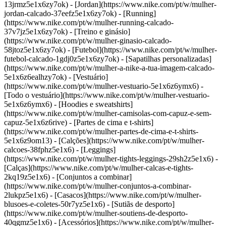
13jrmz5e1x6zy7ok) - [Jordan](https://www.nike.com/pt/w/mulher-
jordan-calcado-37eefz5e1x6zy7ok) - [Running]
(https://www.nike.com/pt/w/mulher-running-calcado-
37v7jz5e1x6zy7ok) - [Treino e ginásio]
(https://www.nike.com/pt/w/mulher-ginasio-calcado-
58jtoz5e1x6zy7ok) - [Futebol](https://www.nike.com/pt/w/mulher-
futebol-calcado-1gdj0z5e1x6zy7ok) - [Sapatilhas personalizadas]
(https://www.nike.com/pt/w/mulher-a-nike-a-tua-imagem-calcado-
5e1x6z6ealhzy7ok)
- [Vestuário]
(https://www.nike.com/pt/w/mulher-vestuario-5e1x6z6ymx6) -
[Todo o vestuário](https://www.nike.com/pt/w/mulher-vestuario-
5e1x6z6ymx6) - [Hoodies e sweatshirts]
(https://www.nike.com/pt/w/mulher-camisolas-com-capuz-e-sem-
capuz-5e1x6z6rive) - [Partes de cima e t-shirts]
(https://www.nike.com/pt/w/mulher-partes-de-cima-e-t-shirts-
5e1x6z9om13) - [Calções](https://www.nike.com/pt/w/mulher-
calcoes-38fphz5e1x6) - [Leggings]
(https://www.nike.com/pt/w/mulher-tights-leggings-29sh2z5e1x6) -
[Calças](https://www.nike.com/pt/w/mulher-calcas-e-tights-
2kq19z5e1x6) - [Conjuntos a combinar]
(https://www.nike.com/pt/w/mulher-conjuntos-a-combinar-
2lukpz5e1x6) - [Casacos](https://www.nike.com/pt/w/mulher-
blusoes-e-coletes-50r7yz5e1x6) - [Sutiãs de desporto]
(https://www.nike.com/pt/w/mulher-soutiens-de-desporto-
40qgmz5e1x6) - [Acessórios](https://www.nike.com/pt/w/mulher-