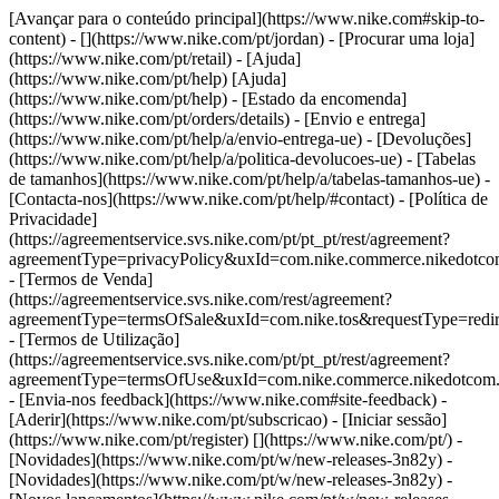
[Avançar para o conteúdo principal](https://www.nike.com#skip-to-
content) - [](https://www.nike.com/pt/jordan)
- [Procurar uma loja]
(https://www.nike.com/pt/retail) - [Ajuda]
(https://www.nike.com/pt/help) [Ajuda]
(https://www.nike.com/pt/help) - [Estado da encomenda]
(https://www.nike.com/pt/orders/details) - [Envio e entrega]
(https://www.nike.com/pt/help/a/envio-entrega-ue) - [Devoluções]
(https://www.nike.com/pt/help/a/politica-devolucoes-ue) - [Tabelas
de tamanhos](https://www.nike.com/pt/help/a/tabelas-tamanhos-ue) -
[Contacta-nos](https://www.nike.com/pt/help/#contact) - [Política de
Privacidade]
(https://agreementservice.svs.nike.com/pt/pt_pt/rest/agreement?
agreementType=privacyPolicy&uxId=com.nike.commerce.nikedotc
- [Termos de Venda]
(https://agreementservice.svs.nike.com/rest/agreement?
agreementType=termsOfSale&uxId=com.nike.tos&requestType=redir
- [Termos de Utilização]
(https://agreementservice.svs.nike.com/pt/pt_pt/rest/agreement?
agreementType=termsOfUse&uxId=com.nike.commerce.nikedotcom
- [Envia-nos feedback](https://www.nike.com#site-feedback) -
[Aderir](https://www.nike.com/pt/subscricao) - [Iniciar sessão]
(https://www.nike.com/pt/register)
[](https://www.nike.com/pt/) -
[Novidades](https://www.nike.com/pt/w/new-releases-3n82y) -
[Novidades](https://www.nike.com/pt/w/new-releases-3n82y) -