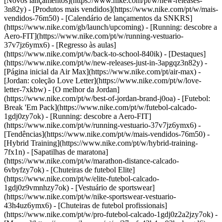
[Novos lançamentos](https://www.nike.com/pt/w/new-releases-
3n82y) - [Produtos mais vendidos](https://www.nike.com/pt/w/mais-
vendidos-76m50) - [Calendário de lançamentos da SNKRS]
(https://www.nike.com/gb/launch/upcoming) - [Running: descobre a
Aero-FIT](https://www.nike.com/pt/w/running-vestuario-
37v7jz6ymx6) - [Regresso às aulas]
(https://www.nike.com/pt/w/back-to-school-840ik)
- [Destaques]
(https://www.nike.com/pt/w/new-releases-just-in-3apgqz3n82y) -
[Página inicial da Air Max](https://www.nike.com/pt/air-max) -
[Jordan: coleção Love Letter](https://www.nike.com/pt/w/love-
letter-7xkbw) - [O melhor da Jordan]
(https://www.nike.com/pt/w/best-of-jordan-brand-j0oa) - [Futebol:
Break 'Em Pack](https://www.nike.com/pt/w/futebol-calcado-
1gdj0zy7ok) - [Running: descobre a Aero-FIT]
(https://www.nike.com/pt/w/running-vestuario-37v7jz6ymx6)
-
[Tendências](https://www.nike.com/pt/w/mais-vendidos-76m50) -
[Hybrid Training](https://www.nike.com/pt/w/hybrid-training-
7fx1n) - [Sapatilhas de maratona]
(https://www.nike.com/pt/w/marathon-distance-calcado-
6vbyfzy7ok) - [Chuteiras de futebol Elite]
(https://www.nike.com/pt/w/elite-futebol-calcado-
1gdj0z9vmnhzy7ok) - [Vestuário de sportswear]
(https://www.nike.com/pt/w/nike-sportswear-vestuario-
43h4uz6ymx6) - [Chuteiras de futebol profissionais]
(https://www.nike.com/pt/w/pro-futebol-calcado-1gdj0z2a2jzy7ok)
-