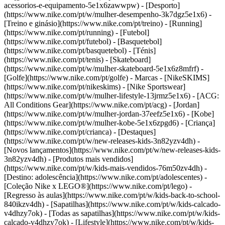
acessorios-e-equipamento-5e1x6zawwpw)
- [Desporto]
(https://www.nike.com/pt/w/mulher-desempenho-3k7dgz5e1x6) -
[Treino e ginásio](https://www.nike.com/pt/treino) - [Running]
(https://www.nike.com/pt/running) - [Futebol]
(https://www.nike.com/pt/futebol) - [Basquetebol]
(https://www.nike.com/pt/basquetebol) - [Ténis]
(https://www.nike.com/pt/tenis) - [Skateboard]
(https://www.nike.com/pt/w/mulher-skateboard-5e1x6z8mfrf) -
[Golfe](https://www.nike.com/pt/golfe)
- Marcas - [NikeSKIMS]
(https://www.nike.com/pt/nikeskims) - [Nike Sportswear]
(https://www.nike.com/pt/w/mulher-lifestyle-13jrmz5e1x6) - [ACG:
All Conditions Gear](https://www.nike.com/pt/acg) - [Jordan]
(https://www.nike.com/pt/w/mulher-jordan-37eefz5e1x6) - [Kobe]
(https://www.nike.com/pt/w/mulher-kobe-5e1x6zpgd6) - [Criança]
(https://www.nike.com/pt/crianca) - [Destaques]
(https://www.nike.com/pt/w/new-releases-kids-3n82yzv4dh) -
[Novos lançamentos](https://www.nike.com/pt/w/new-releases-kids-
3n82yzv4dh) - [Produtos mais vendidos]
(https://www.nike.com/pt/w/kids-mais-vendidos-76m50zv4dh) -
[Destino: adolescência](https://www.nike.com/pt/adolescentes) -
[Coleção Nike x LEGO®](https://www.nike.com/pt/lego) -
[Regresso às aulas](https://www.nike.com/pt/w/kids-back-to-school-
840ikzv4dh)
- [Sapatilhas](https://www.nike.com/pt/w/kids-calcado-
v4dhzy7ok) - [Todas as sapatilhas](https://www.nike.com/pt/w/kids-
calcado-v4dhzy7ok) - [Lifestyle](https://www.nike.com/pt/w/kids-