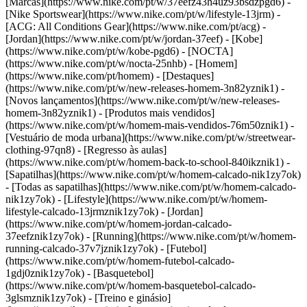
[Marcas](https://www.nike.com/pt/w/37eefz43h4uz93bsdzpgd6) -
[Nike Sportswear](https://www.nike.com/pt/w/lifestyle-13jrm) -
[ACG: All Conditions Gear](https://www.nike.com/pt/acg) -
[Jordan](https://www.nike.com/pt/w/jordan-37eef) - [Kobe]
(https://www.nike.com/pt/w/kobe-pgd6) - [NOCTA]
(https://www.nike.com/pt/w/nocta-25nhb) - [Homem]
(https://www.nike.com/pt/homem) - [Destaques]
(https://www.nike.com/pt/w/new-releases-homem-3n82yznik1) -
[Novos lançamentos](https://www.nike.com/pt/w/new-releases-
homem-3n82yznik1) - [Produtos mais vendidos]
(https://www.nike.com/pt/w/homem-mais-vendidos-76m50znik1) -
[Vestuário de moda urbana](https://www.nike.com/pt/w/streetwear-
clothing-97qn8) - [Regresso às aulas]
(https://www.nike.com/pt/w/homem-back-to-school-840ikznik1)
-
[Sapatilhas](https://www.nike.com/pt/w/homem-calcado-nik1zy7ok)
- [Todas as sapatilhas](https://www.nike.com/pt/w/homem-calcado-
nik1zy7ok) - [Lifestyle](https://www.nike.com/pt/w/homem-
lifestyle-calcado-13jrmznik1zy7ok) - [Jordan]
(https://www.nike.com/pt/w/homem-jordan-calcado-
37eefznik1zy7ok) - [Running](https://www.nike.com/pt/w/homem-
running-calcado-37v7jznik1zy7ok) - [Futebol]
(https://www.nike.com/pt/w/homem-futebol-calcado-
1gdj0znik1zy7ok) - [Basquetebol]
(https://www.nike.com/pt/w/homem-basquetebol-calcado-
3glsmznik1zy7ok) - [Treino e ginásio]