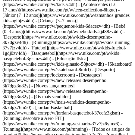
(https://www.nike.com/pt/w/kids-v4dh) - [Adolescentes (13–
17 anos)](https://www.nike.com/pt/w/teen-collection-6hgue) -
[Júnior (7–12 anos)](https://www.nike.com/pt/w/tamanhos-grandes-
kids-agibjzv4dh) - [Criança (3–7 anos)]
(https://www.nike.com/pt/w/pequenos-kids-6dacezv4dh) - [Bebé
(0–3 anos)](https://www.nike.com/pt/w/bebe-kids-2j488zv4dh)
-
[Desporto](https://www.nike.com/pt/w/kids-desempenho-
3k7dgzv4dh) - [Running](https://www.nike.com/pt/w/kids-running-
37v7jzv4dh) - [Futebol](https://www.nike.com/pt/w/kids-futebol-
1gdj0zv4dh) - [Basquetebol](https://www.nike.com/pt/w/kids-
basquetebol-3glsmzv4dh) - [Educação física]
(https://www.nike.com/pt/w/kids-ginasio-58jtozv4dh) - [Skateboard]
(https://www.nike.com/pt/w/skateboard-8mfrf) - [Desporto]
(https://www.nike.com/pt/lockerroom) - [Destaques]
(https://www.nike.com/pt/w/new-releases-desempenho-
3k7dgz3n82y) - [Novos lançamentos]
(https://www.nike.com/pt/w/new-releases-desempenho-
3k7dgz3n82y) - [Os mais vendidos]
(https://www.nike.com/pt/w/mais-vendidos-desempenho-
3k7dgz76m50) - [Jordan Basketball]
(https://www.nike.com/pt/w/jordan-basquetebol-37eefz3glsm) -
[Running: descobre a Aero-FIT]
(https://www.nike.com/pt/w/running-vestuario-37v7jz6ymx6)
-
[Running](https://www.nike.com/pt/running) - [Todos os artigos de
running](https://www.nike.com/pt/w/running-37v7j) - [Sapatilhas]