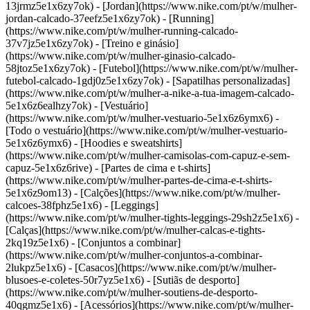
13jrmz5e1x6zy7ok) - [Jordan](https://www.nike.com/pt/w/mulher-
jordan-calcado-37eefz5e1x6zy7ok) - [Running]
(https://www.nike.com/pt/w/mulher-running-calcado-
37v7jz5e1x6zy7ok) - [Treino e ginásio]
(https://www.nike.com/pt/w/mulher-ginasio-calcado-
58jtoz5e1x6zy7ok) - [Futebol](https://www.nike.com/pt/w/mulher-
futebol-calcado-1gdj0z5e1x6zy7ok) - [Sapatilhas personalizadas]
(https://www.nike.com/pt/w/mulher-a-nike-a-tua-imagem-calcado-
5e1x6z6ealhzy7ok)
- [Vestuário]
(https://www.nike.com/pt/w/mulher-vestuario-5e1x6z6ymx6) -
[Todo o vestuário](https://www.nike.com/pt/w/mulher-vestuario-
5e1x6z6ymx6) - [Hoodies e sweatshirts]
(https://www.nike.com/pt/w/mulher-camisolas-com-capuz-e-sem-
capuz-5e1x6z6rive) - [Partes de cima e t-shirts]
(https://www.nike.com/pt/w/mulher-partes-de-cima-e-t-shirts-
5e1x6z9om13) - [Calções](https://www.nike.com/pt/w/mulher-
calcoes-38fphz5e1x6) - [Leggings]
(https://www.nike.com/pt/w/mulher-tights-leggings-29sh2z5e1x6) -
[Calças](https://www.nike.com/pt/w/mulher-calcas-e-tights-
2kq19z5e1x6) - [Conjuntos a combinar]
(https://www.nike.com/pt/w/mulher-conjuntos-a-combinar-
2lukpz5e1x6) - [Casacos](https://www.nike.com/pt/w/mulher-
blusoes-e-coletes-50r7yz5e1x6) - [Sutiãs de desporto]
(https://www.nike.com/pt/w/mulher-soutiens-de-desporto-
40qgmz5e1x6) - [Acessórios](https://www.nike.com/pt/w/mulher-