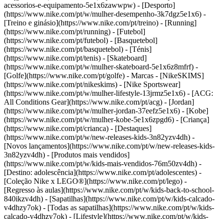
acessorios-e-equipamento-5e1x6zawwpw)
- [Desporto]
(https://www.nike.com/pt/w/mulher-desempenho-3k7dgz5e1x6) -
[Treino e ginásio](https://www.nike.com/pt/treino) - [Running]
(https://www.nike.com/pt/running) - [Futebol]
(https://www.nike.com/pt/futebol) - [Basquetebol]
(https://www.nike.com/pt/basquetebol) - [Ténis]
(https://www.nike.com/pt/tenis) - [Skateboard]
(https://www.nike.com/pt/w/mulher-skateboard-5e1x6z8mfrf) -
[Golfe](https://www.nike.com/pt/golfe)
- Marcas - [NikeSKIMS]
(https://www.nike.com/pt/nikeskims) - [Nike Sportswear]
(https://www.nike.com/pt/w/mulher-lifestyle-13jrmz5e1x6) - [ACG:
All Conditions Gear](https://www.nike.com/pt/acg) - [Jordan]
(https://www.nike.com/pt/w/mulher-jordan-37eefz5e1x6) - [Kobe]
(https://www.nike.com/pt/w/mulher-kobe-5e1x6zpgd6) - [Criança]
(https://www.nike.com/pt/crianca) - [Destaques]
(https://www.nike.com/pt/w/new-releases-kids-3n82yzv4dh) -
[Novos lançamentos](https://www.nike.com/pt/w/new-releases-kids-
3n82yzv4dh) - [Produtos mais vendidos]
(https://www.nike.com/pt/w/kids-mais-vendidos-76m50zv4dh) -
[Destino: adolescência](https://www.nike.com/pt/adolescentes) -
[Coleção Nike x LEGO®](https://www.nike.com/pt/lego) -
[Regresso às aulas](https://www.nike.com/pt/w/kids-back-to-school-
840ikzv4dh)
- [Sapatilhas](https://www.nike.com/pt/w/kids-calcado-
v4dhzy7ok) - [Todas as sapatilhas](https://www.nike.com/pt/w/kids-
calcado-v4dhzy7ok) - [Lifestyle](https://www.nike.com/pt/w/kids-