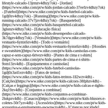
lifestyle-calcado-13jrmzv4dhzy7ok) - [Jordan]
(https://www.nike.com/pt/w/kids-jordan-calcado-37eefzv4dhzy7ok)
- [Futebol](https://www.nike.com/pt/w/kids-futebol-calcado-
1gdj0zv4dhzy7ok) - [Running](https://www.nike.com/pt/w/kids-
running-calcado-37v7jzv4dhzy7ok) - [Basquetebol]
(https://www.nike.com/pt/w/kids-basquetebol-calcado-
3glsmzv4dhzy7ok) - [Educação física]
(https://www.nike.com/pt/w/kids-desempenho-calcado-
3k7dgzv4dhzy7ok)
- [Vestuário](https://www.nike.com/pt/w/kids-
vestuario-6ymx6zv4dh) - [Todo o vestuário]
(https://www.nike.com/pt/w/kids-vestuario-6ymx6zv4dh) - [Hoodies
e sweatshirts](https://www.nike.com/pt/w/kids-camisolas-com-
capuz-e-sem-capuz-6rivezv4dh) - [Partes de cima e t-shirts]
(https://www.nike.com/pt/w/kids-partes-de-cima-e-t-shirts-
9om13zv4dh) - [Equipamentos e camisolas]
(https://www.nike.com/pt/w/kids-futebol-camisolas-
1gdj0z3a41ezv4dh) - [Fatos de treino]
(https://www.nike.com/pt/w/kids-fatos-treinos-1ll2wzv4dh) -
[Calções](https://www.nike.com/pt/w/kids-calcoes-38fphzv4dh) -
[Calças e leggings](https://www.nike.com/pt/w/kids-calcas-e-tights-
2kq19zv4dh) - [Conjuntos a combinar]
(https://www.nike.com/pt/w/kids-conjuntos-a-combinar-
2lukpzv4dh) - [Casacos](https://www.nike.com/pt/w/kids-blusoes-e-
coletes-50r7yzv4dh) - [Acessórios](https://www.nike.com/pt/w/kids-
acessorios-e-equipamento-awwpwzv4dh)
- [Crianças por idade]