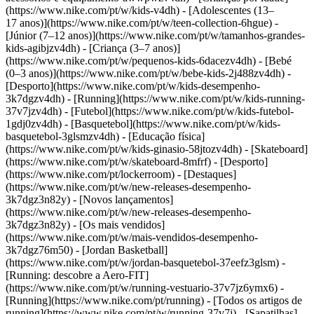
(https://www.nike.com/pt/w/kids-v4dh) - [Adolescentes (13–
17 anos)](https://www.nike.com/pt/w/teen-collection-6hgue) -
[Júnior (7–12 anos)](https://www.nike.com/pt/w/tamanhos-grandes-
kids-agibjzv4dh) - [Criança (3–7 anos)]
(https://www.nike.com/pt/w/pequenos-kids-6dacezv4dh) - [Bebé
(0–3 anos)](https://www.nike.com/pt/w/bebe-kids-2j488zv4dh)
-
[Desporto](https://www.nike.com/pt/w/kids-desempenho-
3k7dgzv4dh) - [Running](https://www.nike.com/pt/w/kids-running-
37v7jzv4dh) - [Futebol](https://www.nike.com/pt/w/kids-futebol-
1gdj0zv4dh) - [Basquetebol](https://www.nike.com/pt/w/kids-
basquetebol-3glsmzv4dh) - [Educação física]
(https://www.nike.com/pt/w/kids-ginasio-58jtozv4dh) - [Skateboard]
(https://www.nike.com/pt/w/skateboard-8mfrf) - [Desporto]
(https://www.nike.com/pt/lockerroom) - [Destaques]
(https://www.nike.com/pt/w/new-releases-desempenho-
3k7dgz3n82y) - [Novos lançamentos]
(https://www.nike.com/pt/w/new-releases-desempenho-
3k7dgz3n82y) - [Os mais vendidos]
(https://www.nike.com/pt/w/mais-vendidos-desempenho-
3k7dgz76m50) - [Jordan Basketball]
(https://www.nike.com/pt/w/jordan-basquetebol-37eefz3glsm) -
[Running: descobre a Aero-FIT]
(https://www.nike.com/pt/w/running-vestuario-37v7jz6ymx6)
-
[Running](https://www.nike.com/pt/running) - [Todos os artigos de
running](https://www.nike.com/pt/w/running-37v7j) - [Sapatilhas]