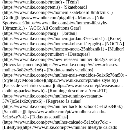
(https://www.nike.com/pt/treino) - [Ténis]
(https://www.nike.com/pt/tenis) - [Skateboard]
(https://www.nike.com/pt/w/homem-skateboard-8mfrfznik1) -
[Golfe](https://www.nike.com/pt/golfe)
- Marcas - [Nike
Sportswear](https://www.nike.com/pt/w/homem-lifestyle-
13jrmznik1) - [ACG: All Conditions Gear]
(https://www.nike.com/pt/acg) - [Jordan]
(https://www.nike.com/pt/w/homem-jordan-37eefznik1) - [Kobe]
(https://www.nike.com/pt/w/homem-kobe-nik1zpgd6) - [NOCTA]
(https://www.nike.com/pt/w/homem-nocta-25nhbznik1) - [Mulher]
(https://www.nike.com/pt/mulher) - [Destaques]
(https://www.nike.com/pt/w/new-releases-mulher-3n82yz5e1x6) -
[Novos lançamentos](https://www.nike.com/pt/w/new-releases-
mulher-3n82yz5e1x6) - [Produtos mais vendidos]
(https://www.nike.com/pt/w/mulher-mais-vendidos-5e1x6z76m50) -
[Style By: Moon Shoe](https://www.nike.com/pt/nike-style-by) -
[Packs de vestuário sazonal](https://www.nike.com/pt/w/seasonal-
clothing-packs-9yawh) - [Running: descobre a Aero-FIT]
(https://www.nike.com/pt/w/mulher-running-vestuario-
37v7jz5e1x6z6ymx6) - [Regresso às aulas]
(https://www.nike.com/pt/w/mulher-back-to-school-5e1x6z840ik)
-
[Sapatilhas](https://www.nike.com/pt/w/mulher-calcado-
5e1x6zy7ok) - [Todas as sapatilhas]
(https://www.nike.com/pt/w/mulher-calcado-5e1x6zy7ok) -
[Lifestyle](https://www.nike.com/pt/w/mulher-lifestyle-calcado-