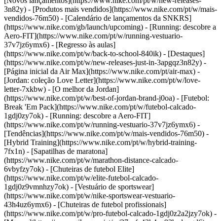
[Novos lançamentos](https://www.nike.com/pt/w/new-releases-
3n82y) - [Produtos mais vendidos](https://www.nike.com/pt/w/mais-
vendidos-76m50) - [Calendário de lançamentos da SNKRS]
(https://www.nike.com/gb/launch/upcoming) - [Running: descobre a
Aero-FIT](https://www.nike.com/pt/w/running-vestuario-
37v7jz6ymx6) - [Regresso às aulas]
(https://www.nike.com/pt/w/back-to-school-840ik)
- [Destaques]
(https://www.nike.com/pt/w/new-releases-just-in-3apgqz3n82y) -
[Página inicial da Air Max](https://www.nike.com/pt/air-max) -
[Jordan: coleção Love Letter](https://www.nike.com/pt/w/love-
letter-7xkbw) - [O melhor da Jordan]
(https://www.nike.com/pt/w/best-of-jordan-brand-j0oa) - [Futebol:
Break 'Em Pack](https://www.nike.com/pt/w/futebol-calcado-
1gdj0zy7ok) - [Running: descobre a Aero-FIT]
(https://www.nike.com/pt/w/running-vestuario-37v7jz6ymx6)
-
[Tendências](https://www.nike.com/pt/w/mais-vendidos-76m50) -
[Hybrid Training](https://www.nike.com/pt/w/hybrid-training-
7fx1n) - [Sapatilhas de maratona]
(https://www.nike.com/pt/w/marathon-distance-calcado-
6vbyfzy7ok) - [Chuteiras de futebol Elite]
(https://www.nike.com/pt/w/elite-futebol-calcado-
1gdj0z9vmnhzy7ok) - [Vestuário de sportswear]
(https://www.nike.com/pt/w/nike-sportswear-vestuario-
43h4uz6ymx6) - [Chuteiras de futebol profissionais]
(https://www.nike.com/pt/w/pro-futebol-calcado-1gdj0z2a2jzy7ok)
-