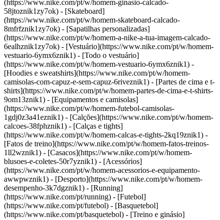
(https://www.nike.com/pt/w/homem-ginasio-calcado-
58jtoznik1zy7ok) - [Skateboard]
(https://www.nike.com/pt/w/homem-skateboard-calcado-
8mfrfznik1zy7ok) - [Sapatilhas personalizadas]
(https://www.nike.com/pt/w/homem-a-nike-a-tua-imagem-calcado-
6ealhznik1zy7ok)
- [Vestuário](https://www.nike.com/pt/w/homem-
vestuario-6ymx6znik1) - [Todo o vestuário]
(https://www.nike.com/pt/w/homem-vestuario-6ymx6znik1) -
[Hoodies e sweatshirts](https://www.nike.com/pt/w/homem-
camisolas-com-capuz-e-sem-capuz-6riveznik1) - [Partes de cima e t-
shirts](https://www.nike.com/pt/w/homem-partes-de-cima-e-t-shirts-
9om13znik1) - [Equipamentos e camisolas]
(https://www.nike.com/pt/w/homem-futebol-camisolas-
1gdj0z3a41eznik1) - [Calções](https://www.nike.com/pt/w/homem-
calcoes-38fphznik1) - [Calças e tights]
(https://www.nike.com/pt/w/homem-calcas-e-tights-2kq19znik1) -
[Fatos de treino](https://www.nike.com/pt/w/homem-fatos-treinos-
1ll2wznik1) - [Casacos](https://www.nike.com/pt/w/homem-
blusoes-e-coletes-50r7yznik1) - [Acessórios]
(https://www.nike.com/pt/w/homem-acessorios-e-equipamento-
awwpwznik1)
- [Desporto](https://www.nike.com/pt/w/homem-
desempenho-3k7dgznik1) - [Running]
(https://www.nike.com/pt/running) - [Futebol]
(https://www.nike.com/pt/futebol) - [Basquetebol]
(https://www.nike.com/pt/basquetebol) - [Treino e ginásio]