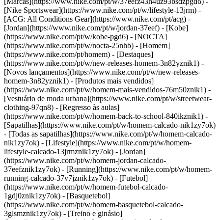
[Marcas](https://www.nike.com/pt/w/37eefz43h4uz93bsdzpgd6) -
[Nike Sportswear](https://www.nike.com/pt/w/lifestyle-13jrm) -
[ACG: All Conditions Gear](https://www.nike.com/pt/acg) -
[Jordan](https://www.nike.com/pt/w/jordan-37eef) - [Kobe]
(https://www.nike.com/pt/w/kobe-pgd6) - [NOCTA]
(https://www.nike.com/pt/w/nocta-25nhb) - [Homem]
(https://www.nike.com/pt/homem) - [Destaques]
(https://www.nike.com/pt/w/new-releases-homem-3n82yznik1) -
[Novos lançamentos](https://www.nike.com/pt/w/new-releases-
homem-3n82yznik1) - [Produtos mais vendidos]
(https://www.nike.com/pt/w/homem-mais-vendidos-76m50znik1) -
[Vestuário de moda urbana](https://www.nike.com/pt/w/streetwear-
clothing-97qn8) - [Regresso às aulas]
(https://www.nike.com/pt/w/homem-back-to-school-840ikznik1)
-
[Sapatilhas](https://www.nike.com/pt/w/homem-calcado-nik1zy7ok)
- [Todas as sapatilhas](https://www.nike.com/pt/w/homem-calcado-
nik1zy7ok) - [Lifestyle](https://www.nike.com/pt/w/homem-
lifestyle-calcado-13jrmznik1zy7ok) - [Jordan]
(https://www.nike.com/pt/w/homem-jordan-calcado-
37eefznik1zy7ok) - [Running](https://www.nike.com/pt/w/homem-
running-calcado-37v7jznik1zy7ok) - [Futebol]
(https://www.nike.com/pt/w/homem-futebol-calcado-
1gdj0znik1zy7ok) - [Basquetebol]
(https://www.nike.com/pt/w/homem-basquetebol-calcado-
3glsmznik1zy7ok) - [Treino e ginásio]