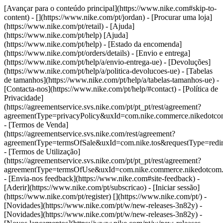
[Avançar para o conteúdo principal](https://www.nike.com#skip-to-
content) - [](https://www.nike.com/pt/jordan)
- [Procurar uma loja]
(https://www.nike.com/pt/retail) - [Ajuda]
(https://www.nike.com/pt/help) [Ajuda]
(https://www.nike.com/pt/help) - [Estado da encomenda]
(https://www.nike.com/pt/orders/details) - [Envio e entrega]
(https://www.nike.com/pt/help/a/envio-entrega-ue) - [Devoluções]
(https://www.nike.com/pt/help/a/politica-devolucoes-ue) - [Tabelas
de tamanhos](https://www.nike.com/pt/help/a/tabelas-tamanhos-ue) -
[Contacta-nos](https://www.nike.com/pt/help/#contact) - [Política de
Privacidade]
(https://agreementservice.svs.nike.com/pt/pt_pt/rest/agreement?
agreementType=privacyPolicy&uxId=com.nike.commerce.nikedotc
- [Termos de Venda]
(https://agreementservice.svs.nike.com/rest/agreement?
agreementType=termsOfSale&uxId=com.nike.tos&requestType=redir
- [Termos de Utilização]
(https://agreementservice.svs.nike.com/pt/pt_pt/rest/agreement?
agreementType=termsOfUse&uxId=com.nike.commerce.nikedotcom
- [Envia-nos feedback](https://www.nike.com#site-feedback) -
[Aderir](https://www.nike.com/pt/subscricao) - [Iniciar sessão]
(https://www.nike.com/pt/register)
[](https://www.nike.com/pt/) -
[Novidades](https://www.nike.com/pt/w/new-releases-3n82y) -
[Novidades](https://www.nike.com/pt/w/new-releases-3n82y) -