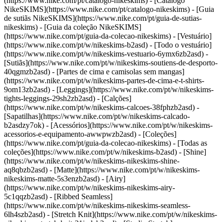
(https://www.nike.com/pt/catalogo-nikeskims) - [Catálogo
NikeSKIMS](https://www.nike.com/pt/catalogo-nikeskims) - [Guia
de sutiãs NikeSKIMS](https://www.nike.com/pt/guia-de-sutias-
nikeskims) - [Guia da coleção NikeSKIMS]
(https://www.nike.com/pt/guia-da-colecao-nikeskims)
- [Vestuário]
(https://www.nike.com/pt/w/nikeskims-b2asd) - [Todo o vestuário]
(https://www.nike.com/pt/w/nikeskims-vestuario-6ymx6zb2asd) -
[Sutiãs](https://www.nike.com/pt/w/nikeskims-soutiens-de-desporto-
40qgmzb2asd) - [Partes de cima e camisolas sem mangas]
(https://www.nike.com/pt/w/nikeskims-partes-de-cima-e-t-shirts-
9om13zb2asd) - [Leggings](https://www.nike.com/pt/w/nikeskims-
tights-leggings-29sh2zb2asd) - [Calções]
(https://www.nike.com/pt/w/nikeskims-calcoes-38fphzb2asd) -
[Sapatilhas](https://www.nike.com/pt/w/nikeskims-calcado-
b2asdzy7ok) - [Acessórios](https://www.nike.com/pt/w/nikeskims-
acessorios-e-equipamento-awwpwzb2asd)
- [Coleções]
(https://www.nike.com/pt/guia-da-colecao-nikeskims) - [Todas as
coleções](https://www.nike.com/pt/w/nikeskims-b2asd) - [Shine]
(https://www.nike.com/pt/w/nikeskims-nikeskims-shine-
aq8qbzb2asd) - [Matte](https://www.nike.com/pt/w/nikeskims-
nikeskims-matte-5s3enzb2asd) - [Airy]
(https://www.nike.com/pt/w/nikeskims-nikeskims-airy-
5c1qqzb2asd) - [Ribbed Seamless]
(https://www.nike.com/pt/w/nikeskims-nikeskims-seamless-
6lh4szb2asd) - [Stretch Knit](https://www.nike.com/pt/w/nikeskims-