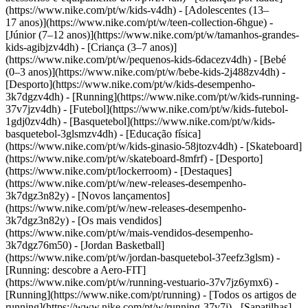
(https://www.nike.com/pt/w/kids-v4dh) - [Adolescentes (13–
17 anos)](https://www.nike.com/pt/w/teen-collection-6hgue) -
[Júnior (7–12 anos)](https://www.nike.com/pt/w/tamanhos-grandes-
kids-agibjzv4dh) - [Criança (3–7 anos)]
(https://www.nike.com/pt/w/pequenos-kids-6dacezv4dh) - [Bebé
(0–3 anos)](https://www.nike.com/pt/w/bebe-kids-2j488zv4dh)
-
[Desporto](https://www.nike.com/pt/w/kids-desempenho-
3k7dgzv4dh) - [Running](https://www.nike.com/pt/w/kids-running-
37v7jzv4dh) - [Futebol](https://www.nike.com/pt/w/kids-futebol-
1gdj0zv4dh) - [Basquetebol](https://www.nike.com/pt/w/kids-
basquetebol-3glsmzv4dh) - [Educação física]
(https://www.nike.com/pt/w/kids-ginasio-58jtozv4dh) - [Skateboard]
(https://www.nike.com/pt/w/skateboard-8mfrf) - [Desporto]
(https://www.nike.com/pt/lockerroom) - [Destaques]
(https://www.nike.com/pt/w/new-releases-desempenho-
3k7dgz3n82y) - [Novos lançamentos]
(https://www.nike.com/pt/w/new-releases-desempenho-
3k7dgz3n82y) - [Os mais vendidos]
(https://www.nike.com/pt/w/mais-vendidos-desempenho-
3k7dgz76m50) - [Jordan Basketball]
(https://www.nike.com/pt/w/jordan-basquetebol-37eefz3glsm) -
[Running: descobre a Aero-FIT]
(https://www.nike.com/pt/w/running-vestuario-37v7jz6ymx6)
-
[Running](https://www.nike.com/pt/running) - [Todos os artigos de
running](https://www.nike.com/pt/w/running-37v7j) - [Sapatilhas]