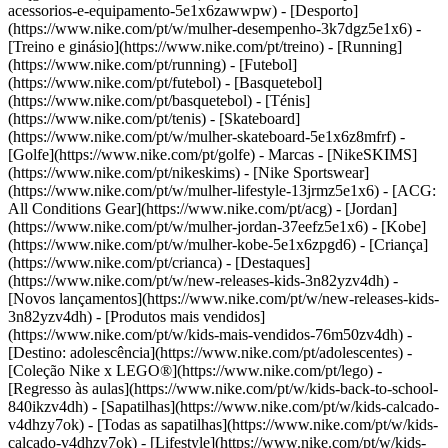
acessorios-e-equipamento-5e1x6zawwpw)
- [Desporto]
(https://www.nike.com/pt/w/mulher-desempenho-3k7dgz5e1x6) -
[Treino e ginásio](https://www.nike.com/pt/treino) - [Running]
(https://www.nike.com/pt/running) - [Futebol]
(https://www.nike.com/pt/futebol) - [Basquetebol]
(https://www.nike.com/pt/basquetebol) - [Ténis]
(https://www.nike.com/pt/tenis) - [Skateboard]
(https://www.nike.com/pt/w/mulher-skateboard-5e1x6z8mfrf) -
[Golfe](https://www.nike.com/pt/golfe)
- Marcas - [NikeSKIMS]
(https://www.nike.com/pt/nikeskims) - [Nike Sportswear]
(https://www.nike.com/pt/w/mulher-lifestyle-13jrmz5e1x6) - [ACG:
All Conditions Gear](https://www.nike.com/pt/acg) - [Jordan]
(https://www.nike.com/pt/w/mulher-jordan-37eefz5e1x6) - [Kobe]
(https://www.nike.com/pt/w/mulher-kobe-5e1x6zpgd6) - [Criança]
(https://www.nike.com/pt/crianca) - [Destaques]
(https://www.nike.com/pt/w/new-releases-kids-3n82yzv4dh) -
[Novos lançamentos](https://www.nike.com/pt/w/new-releases-kids-
3n82yzv4dh) - [Produtos mais vendidos]
(https://www.nike.com/pt/w/kids-mais-vendidos-76m50zv4dh) -
[Destino: adolescência](https://www.nike.com/pt/adolescentes) -
[Coleção Nike x LEGO®](https://www.nike.com/pt/lego) -
[Regresso às aulas](https://www.nike.com/pt/w/kids-back-to-school-
840ikzv4dh)
- [Sapatilhas](https://www.nike.com/pt/w/kids-calcado-
v4dhzy7ok) - [Todas as sapatilhas](https://www.nike.com/pt/w/kids-
calcado-v4dhzy7ok) - [Lifestyle](https://www.nike.com/pt/w/kids-