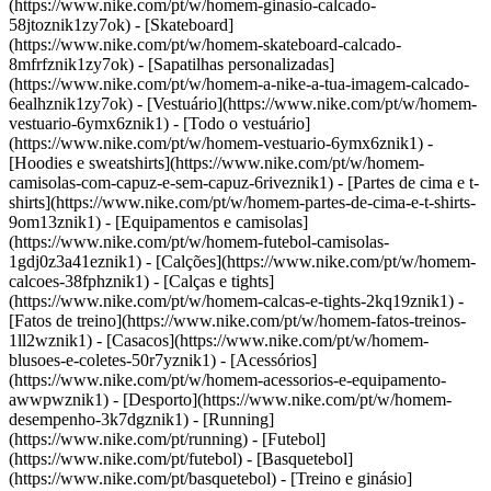
(https://www.nike.com/pt/w/homem-ginasio-calcado-
58jtoznik1zy7ok) - [Skateboard]
(https://www.nike.com/pt/w/homem-skateboard-calcado-
8mfrfznik1zy7ok) - [Sapatilhas personalizadas]
(https://www.nike.com/pt/w/homem-a-nike-a-tua-imagem-calcado-
6ealhznik1zy7ok)
- [Vestuário](https://www.nike.com/pt/w/homem-
vestuario-6ymx6znik1) - [Todo o vestuário]
(https://www.nike.com/pt/w/homem-vestuario-6ymx6znik1) -
[Hoodies e sweatshirts](https://www.nike.com/pt/w/homem-
camisolas-com-capuz-e-sem-capuz-6riveznik1) - [Partes de cima e t-
shirts](https://www.nike.com/pt/w/homem-partes-de-cima-e-t-shirts-
9om13znik1) - [Equipamentos e camisolas]
(https://www.nike.com/pt/w/homem-futebol-camisolas-
1gdj0z3a41eznik1) - [Calções](https://www.nike.com/pt/w/homem-
calcoes-38fphznik1) - [Calças e tights]
(https://www.nike.com/pt/w/homem-calcas-e-tights-2kq19znik1) -
[Fatos de treino](https://www.nike.com/pt/w/homem-fatos-treinos-
1ll2wznik1) - [Casacos](https://www.nike.com/pt/w/homem-
blusoes-e-coletes-50r7yznik1) - [Acessórios]
(https://www.nike.com/pt/w/homem-acessorios-e-equipamento-
awwpwznik1)
- [Desporto](https://www.nike.com/pt/w/homem-
desempenho-3k7dgznik1) - [Running]
(https://www.nike.com/pt/running) - [Futebol]
(https://www.nike.com/pt/futebol) - [Basquetebol]
(https://www.nike.com/pt/basquetebol) - [Treino e ginásio]