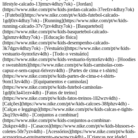
lifestyle-calcado-13jrmzv4dhzy7ok) - [Jordan]
(https://www.nike.com/pt/w/kids-jordan-calcado-37eefzv4dhzy7ok)
- [Futebol](https://www.nike.com/pt/w/kids-futebol-calcado-
1gdj0zv4dhzy7ok) - [Running](https://www.nike.com/pt/w/kids-
running-calcado-37v7jzv4dhzy7ok) - [Basquetebol]
(https://www.nike.com/pt/w/kids-basquetebol-calcado-
3glsmzv4dhzy7ok) - [Educação física]
(https://www.nike.com/pt/w/kids-desempenho-calcado-
3k7dgzv4dhzy7ok)
- [Vestuário](https://www.nike.com/pt/w/kids-
vestuario-6ymx6zv4dh) - [Todo o vestuário]
(https://www.nike.com/pt/w/kids-vestuario-6ymx6zv4dh) - [Hoodies
e sweatshirts](https://www.nike.com/pt/w/kids-camisolas-com-
capuz-e-sem-capuz-6rivezv4dh) - [Partes de cima e t-shirts]
(https://www.nike.com/pt/w/kids-partes-de-cima-e-t-shirts-
9om13zv4dh) - [Equipamentos e camisolas]
(https://www.nike.com/pt/w/kids-futebol-camisolas-
1gdj0z3a41ezv4dh) - [Fatos de treino]
(https://www.nike.com/pt/w/kids-fatos-treinos-1ll2wzv4dh) -
[Calções](https://www.nike.com/pt/w/kids-calcoes-38fphzv4dh) -
[Calças e leggings](https://www.nike.com/pt/w/kids-calcas-e-tights-
2kq19zv4dh) - [Conjuntos a combinar]
(https://www.nike.com/pt/w/kids-conjuntos-a-combinar-
2lukpzv4dh) - [Casacos](https://www.nike.com/pt/w/kids-blusoes-e-
coletes-50r7yzv4dh) - [Acessórios](https://www.nike.com/pt/w/kids-
acessorios-e-equipamento-awwpwzv4dh)
- [Crianças por idade]