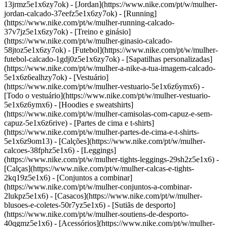
13jrmz5e1x6zy7ok) - [Jordan](https://www.nike.com/pt/w/mulher-
jordan-calcado-37eefz5e1x6zy7ok) - [Running]
(https://www.nike.com/pt/w/mulher-running-calcado-
37v7jz5e1x6zy7ok) - [Treino e ginásio]
(https://www.nike.com/pt/w/mulher-ginasio-calcado-
58jtoz5e1x6zy7ok) - [Futebol](https://www.nike.com/pt/w/mulher-
futebol-calcado-1gdj0z5e1x6zy7ok) - [Sapatilhas personalizadas]
(https://www.nike.com/pt/w/mulher-a-nike-a-tua-imagem-calcado-
5e1x6z6ealhzy7ok)
- [Vestuário]
(https://www.nike.com/pt/w/mulher-vestuario-5e1x6z6ymx6) -
[Todo o vestuário](https://www.nike.com/pt/w/mulher-vestuario-
5e1x6z6ymx6) - [Hoodies e sweatshirts]
(https://www.nike.com/pt/w/mulher-camisolas-com-capuz-e-sem-
capuz-5e1x6z6rive) - [Partes de cima e t-shirts]
(https://www.nike.com/pt/w/mulher-partes-de-cima-e-t-shirts-
5e1x6z9om13) - [Calções](https://www.nike.com/pt/w/mulher-
calcoes-38fphz5e1x6) - [Leggings]
(https://www.nike.com/pt/w/mulher-tights-leggings-29sh2z5e1x6) -
[Calças](https://www.nike.com/pt/w/mulher-calcas-e-tights-
2kq19z5e1x6) - [Conjuntos a combinar]
(https://www.nike.com/pt/w/mulher-conjuntos-a-combinar-
2lukpz5e1x6) - [Casacos](https://www.nike.com/pt/w/mulher-
blusoes-e-coletes-50r7yz5e1x6) - [Sutiãs de desporto]
(https://www.nike.com/pt/w/mulher-soutiens-de-desporto-
40qgmz5e1x6) - [Acessórios](https://www.nike.com/pt/w/mulher-