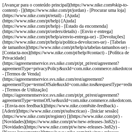
[Avançar para o conteúdo principal](https://www.nike.com#skip-to-
content) - [](https://www.nike.com/pt/jordan)
- [Procurar uma loja]
(https://www.nike.com/pt/retail) - [Ajuda]
(https://www.nike.com/pt/help) [Ajuda]
(https://www.nike.com/pt/help) - [Estado da encomenda]
(https://www.nike.com/pt/orders/details) - [Envio e entrega]
(https://www.nike.com/pt/help/a/envio-entrega-ue) - [Devoluções]
(https://www.nike.com/pt/help/a/politica-devolucoes-ue) - [Tabelas
de tamanhos](https://www.nike.com/pt/help/a/tabelas-tamanhos-ue) -
[Contacta-nos](https://www.nike.com/pt/help/#contact) - [Política de
Privacidade]
(https://agreementservice.svs.nike.com/pt/pt_pt/rest/agreement?
agreementType=privacyPolicy&uxId=com.nike.commerce.nikedotc
- [Termos de Venda]
(https://agreementservice.svs.nike.com/rest/agreement?
agreementType=termsOfSale&uxId=com.nike.tos&requestType=redir
- [Termos de Utilização]
(https://agreementservice.svs.nike.com/pt/pt_pt/rest/agreement?
agreementType=termsOfUse&uxId=com.nike.commerce.nikedotcom
- [Envia-nos feedback](https://www.nike.com#site-feedback) -
[Aderir](https://www.nike.com/pt/subscricao) - [Iniciar sessão]
(https://www.nike.com/pt/register)
[](https://www.nike.com/pt/) -
[Novidades](https://www.nike.com/pt/w/new-releases-3n82y) -
[Novidades](https://www.nike.com/pt/w/new-releases-3n82y) -