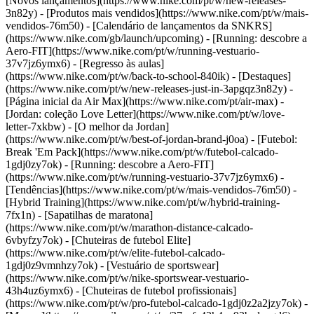
[Novos lançamentos](https://www.nike.com/pt/w/new-releases-
3n82y) - [Produtos mais vendidos](https://www.nike.com/pt/w/mais-
vendidos-76m50) - [Calendário de lançamentos da SNKRS]
(https://www.nike.com/gb/launch/upcoming) - [Running: descobre a
Aero-FIT](https://www.nike.com/pt/w/running-vestuario-
37v7jz6ymx6) - [Regresso às aulas]
(https://www.nike.com/pt/w/back-to-school-840ik)
- [Destaques]
(https://www.nike.com/pt/w/new-releases-just-in-3apgqz3n82y) -
[Página inicial da Air Max](https://www.nike.com/pt/air-max) -
[Jordan: coleção Love Letter](https://www.nike.com/pt/w/love-
letter-7xkbw) - [O melhor da Jordan]
(https://www.nike.com/pt/w/best-of-jordan-brand-j0oa) - [Futebol:
Break 'Em Pack](https://www.nike.com/pt/w/futebol-calcado-
1gdj0zy7ok) - [Running: descobre a Aero-FIT]
(https://www.nike.com/pt/w/running-vestuario-37v7jz6ymx6)
-
[Tendências](https://www.nike.com/pt/w/mais-vendidos-76m50) -
[Hybrid Training](https://www.nike.com/pt/w/hybrid-training-
7fx1n) - [Sapatilhas de maratona]
(https://www.nike.com/pt/w/marathon-distance-calcado-
6vbyfzy7ok) - [Chuteiras de futebol Elite]
(https://www.nike.com/pt/w/elite-futebol-calcado-
1gdj0z9vmnhzy7ok) - [Vestuário de sportswear]
(https://www.nike.com/pt/w/nike-sportswear-vestuario-
43h4uz6ymx6) - [Chuteiras de futebol profissionais]
(https://www.nike.com/pt/w/pro-futebol-calcado-1gdj0z2a2jzy7ok)
-