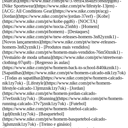
[Marcas](https://www.nike.com/pt/w/37eefz43h4uz93bsdzpgd6) -
[Nike Sportswear](https://www.nike.com/pt/w/lifestyle-13jrm) -
[ACG: All Conditions Gear](https://www.nike.com/pt/acg) -
[Jordan](https://www.nike.com/pt/w/jordan-37eef) - [Kobe]
(https://www.nike.com/pt/w/kobe-pgd6) - [NOCTA]
(https://www.nike.com/pt/w/nocta-25nhb) - [Homem]
(https://www.nike.com/pt/homem) - [Destaques]
(https://www.nike.com/pt/w/new-releases-homem-3n82yznik1) -
[Novos lançamentos](https://www.nike.com/pt/w/new-releases-
homem-3n82yznik1) - [Produtos mais vendidos]
(https://www.nike.com/pt/w/homem-mais-vendidos-76m50znik1) -
[Vestuário de moda urbana](https://www.nike.com/pt/w/streetwear-
clothing-97qn8) - [Regresso às aulas]
(https://www.nike.com/pt/w/homem-back-to-school-840ikznik1)
-
[Sapatilhas](https://www.nike.com/pt/w/homem-calcado-nik1zy7ok)
- [Todas as sapatilhas](https://www.nike.com/pt/w/homem-calcado-
nik1zy7ok) - [Lifestyle](https://www.nike.com/pt/w/homem-
lifestyle-calcado-13jrmznik1zy7ok) - [Jordan]
(https://www.nike.com/pt/w/homem-jordan-calcado-
37eefznik1zy7ok) - [Running](https://www.nike.com/pt/w/homem-
running-calcado-37v7jznik1zy7ok) - [Futebol]
(https://www.nike.com/pt/w/homem-futebol-calcado-
1gdj0znik1zy7ok) - [Basquetebol]
(https://www.nike.com/pt/w/homem-basquetebol-calcado-
3glsmznik1zy7ok) - [Treino e ginásio]