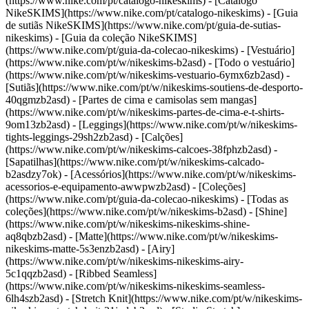
(https://www.nike.com/pt/catalogo-nikeskims) - [Catálogo
NikeSKIMS](https://www.nike.com/pt/catalogo-nikeskims) - [Guia
de sutiãs NikeSKIMS](https://www.nike.com/pt/guia-de-sutias-
nikeskims) - [Guia da coleção NikeSKIMS]
(https://www.nike.com/pt/guia-da-colecao-nikeskims)
- [Vestuário]
(https://www.nike.com/pt/w/nikeskims-b2asd) - [Todo o vestuário]
(https://www.nike.com/pt/w/nikeskims-vestuario-6ymx6zb2asd) -
[Sutiãs](https://www.nike.com/pt/w/nikeskims-soutiens-de-desporto-
40qgmzb2asd) - [Partes de cima e camisolas sem mangas]
(https://www.nike.com/pt/w/nikeskims-partes-de-cima-e-t-shirts-
9om13zb2asd) - [Leggings](https://www.nike.com/pt/w/nikeskims-
tights-leggings-29sh2zb2asd) - [Calções]
(https://www.nike.com/pt/w/nikeskims-calcoes-38fphzb2asd) -
[Sapatilhas](https://www.nike.com/pt/w/nikeskims-calcado-
b2asdzy7ok) - [Acessórios](https://www.nike.com/pt/w/nikeskims-
acessorios-e-equipamento-awwpwzb2asd)
- [Coleções]
(https://www.nike.com/pt/guia-da-colecao-nikeskims) - [Todas as
coleções](https://www.nike.com/pt/w/nikeskims-b2asd) - [Shine]
(https://www.nike.com/pt/w/nikeskims-nikeskims-shine-
aq8qbzb2asd) - [Matte](https://www.nike.com/pt/w/nikeskims-
nikeskims-matte-5s3enzb2asd) - [Airy]
(https://www.nike.com/pt/w/nikeskims-nikeskims-airy-
5c1qqzb2asd) - [Ribbed Seamless]
(https://www.nike.com/pt/w/nikeskims-nikeskims-seamless-
6lh4szb2asd) - [Stretch Knit](https://www.nike.com/pt/w/nikeskims-