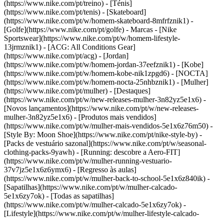
(https://www.nike.com/pt/treino) - [Ténis]
(https://www.nike.com/pt/tenis) - [Skateboard]
(https://www.nike.com/pt/w/homem-skateboard-8mfrfznik1) -
[Golfe](https://www.nike.com/pt/golfe)
- Marcas - [Nike
Sportswear](https://www.nike.com/pt/w/homem-lifestyle-
13jrmznik1) - [ACG: All Conditions Gear]
(https://www.nike.com/pt/acg) - [Jordan]
(https://www.nike.com/pt/w/homem-jordan-37eefznik1) - [Kobe]
(https://www.nike.com/pt/w/homem-kobe-nik1zpgd6) - [NOCTA]
(https://www.nike.com/pt/w/homem-nocta-25nhbznik1) - [Mulher]
(https://www.nike.com/pt/mulher) - [Destaques]
(https://www.nike.com/pt/w/new-releases-mulher-3n82yz5e1x6) -
[Novos lançamentos](https://www.nike.com/pt/w/new-releases-
mulher-3n82yz5e1x6) - [Produtos mais vendidos]
(https://www.nike.com/pt/w/mulher-mais-vendidos-5e1x6z76m50) -
[Style By: Moon Shoe](https://www.nike.com/pt/nike-style-by) -
[Packs de vestuário sazonal](https://www.nike.com/pt/w/seasonal-
clothing-packs-9yawh) - [Running: descobre a Aero-FIT]
(https://www.nike.com/pt/w/mulher-running-vestuario-
37v7jz5e1x6z6ymx6) - [Regresso às aulas]
(https://www.nike.com/pt/w/mulher-back-to-school-5e1x6z840ik)
-
[Sapatilhas](https://www.nike.com/pt/w/mulher-calcado-
5e1x6zy7ok) - [Todas as sapatilhas]
(https://www.nike.com/pt/w/mulher-calcado-5e1x6zy7ok) -
[Lifestyle](https://www.nike.com/pt/w/mulher-lifestyle-calcado-