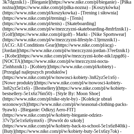
3k7dgznik1) - [Bieganie](https://www.nike.com/pl/bieganie) - [Piłka
nożna](https://www.nike.com/pl/pilka-nozna) - [Koszykówka]
(https://www.nike.com/pl/koszykowka) - [Trening i siłownia]
(https://www.nike.com/pl/trening) - [Tenis]
(https://www.nike.com/pl/tenis) - [Skateboarding]
(https://www.nike.com/pl/w/mezczyzni-skateboarding-8mfrfznik1) -
[Golf](https://www.nike.com/pl/golf)
- Marki - [Nike Sportswear]
(https://www.nike.com/pl/w/mezczyzni-lifestyle-13jrmznik1) -
[ACG: All Conditions Gear](https://www.nike.com/pl/acg) -
[Jordan](https://www.nike.com/pl/w/mezczyzni-jordan-37eefznik1)
- [Kobe](https://www.nike.com/pl/w/mezczyzni-kobe-nik1zpgd6) -
[NOCTA](https://www.nike.com/pl/w/mezczyzni-nocta-
25nhbznik1) - [Kobiety](https://www.nike.com/pl/kobiety) -
[Przegląd najlepszych produktów]
(https://www.nike.com/pl/w/nowosci-kobiety-3n82yz5e1x6) -
[Nowe produkty](https://www.nike.com/pl/w/nowosci-kobiety-
3n82yz5e1x6) - [Bestsellery](https://www.nike.com/pl/w/kobiety-
bestsellery-5e1x6z76m50) - [Style By: Moon Shoe]
(https://www.nike.com/pl/nike-style-by) - [Kolekcje ubrań
sezonowych](https://www.nike.com/pl/w/seasonal-clothing-packs-
9yawh) - [Bieganie: Odkryj Aero-FIT]
(https://www.nike.com/pl/w/kobiety-bieganie-odziez-
37v7jz5e1x6z6ymx6) - [Powrót do szkoły]
(https://www.nike.com/pl/w/kobiety-back-to-school-5e1x6z840ik)
-
[Buty](https://www.nike.com/pl/w/kobiety-buty-5e1x6zy7ok) -