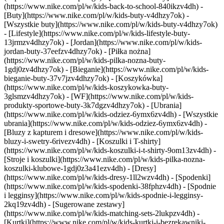
(https://www.nike.com/pl/w/kids-back-to-school-840ikzv4dh)
-
[Buty](https://www.nike.com/pl/w/kids-buty-v4dhzy7ok) -
[Wszystkie buty](https://www.nike.com/pl/w/kids-buty-v4dhzy7ok)
- [Lifestyle](https://www.nike.com/pl/w/kids-lifestyle-buty-
13jrmzv4dhzy7ok) - [Jordan](https://www.nike.com/pl/w/kids-
jordan-buty-37eefzv4dhzy7ok) - [Piłka nożna]
(https://www.nike.com/pl/w/kids-pilka-nozna-buty-
1gdj0zv4dhzy7ok) - [Bieganie](https://www.nike.com/pl/w/kids-
bieganie-buty-37v7jzv4dhzy7ok) - [Koszykówka]
(https://www.nike.com/pl/w/kids-koszykowka-buty-
3glsmzv4dhzy7ok) - [WF](https://www.nike.com/pl/w/kids-
produkty-sportowe-buty-3k7dgzv4dhzy7ok)
- [Ubrania]
(https://www.nike.com/pl/w/kids-odziez-6ymx6zv4dh) - [Wszystkie
ubrania](https://www.nike.com/pl/w/kids-odziez-6ymx6zv4dh) -
[Bluzy z kapturem i dresowe](https://www.nike.com/pl/w/kids-
bluzy-i-swetry-6rivezv4dh) - [Koszulki i T-shirty]
(https://www.nike.com/pl/w/kids-koszulki-i-t-shirty-9om13zv4dh) -
[Stroje i koszulki](https://www.nike.com/pl/w/kids-pilka-nozna-
koszulki-klubowe-1gdj0z3a41ezv4dh) - [Dresy]
(https://www.nike.com/pl/w/kids-dresy-1ll2wzv4dh) - [Spodenki]
(https://www.nike.com/pl/w/kids-spodenki-38fphzv4dh) - [Spodnie
i legginsy](https://www.nike.com/pl/w/kids-spodnie-i-legginsy-
2kq19zv4dh) - [Sugerowane zestawy]
(https://www.nike.com/pl/w/kids-matching-sets-2lukpzv4dh) -
[Kurtki](https://www.nike.com/pl/w/kids-kurtki-i-bezrekawniki-