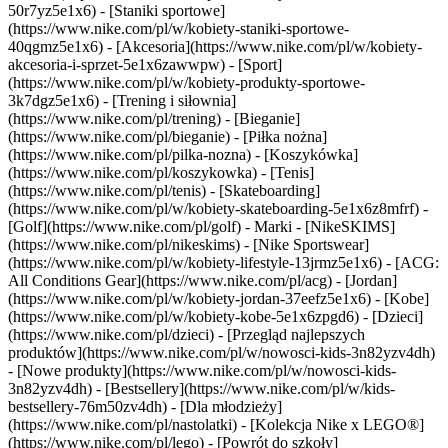
50r7yz5e1x6) - [Staniki sportowe]
(https://www.nike.com/pl/w/kobiety-staniki-sportowe-
40qgmz5e1x6) - [Akcesoria](https://www.nike.com/pl/w/kobiety-
akcesoria-i-sprzet-5e1x6zawwpw)
- [Sport]
(https://www.nike.com/pl/w/kobiety-produkty-sportowe-
3k7dgz5e1x6) - [Trening i siłownia]
(https://www.nike.com/pl/trening) - [Bieganie]
(https://www.nike.com/pl/bieganie) - [Piłka nożna]
(https://www.nike.com/pl/pilka-nozna) - [Koszykówka]
(https://www.nike.com/pl/koszykowka) - [Tenis]
(https://www.nike.com/pl/tenis) - [Skateboarding]
(https://www.nike.com/pl/w/kobiety-skateboarding-5e1x6z8mfrf) -
[Golf](https://www.nike.com/pl/golf)
- Marki - [NikeSKIMS]
(https://www.nike.com/pl/nikeskims) - [Nike Sportswear]
(https://www.nike.com/pl/w/kobiety-lifestyle-13jrmz5e1x6) - [ACG:
All Conditions Gear](https://www.nike.com/pl/acg) - [Jordan]
(https://www.nike.com/pl/w/kobiety-jordan-37eefz5e1x6) - [Kobe]
(https://www.nike.com/pl/w/kobiety-kobe-5e1x6zpgd6) - [Dzieci]
(https://www.nike.com/pl/dzieci) - [Przegląd najlepszych
produktów](https://www.nike.com/pl/w/nowosci-kids-3n82yzv4dh)
- [Nowe produkty](https://www.nike.com/pl/w/nowosci-kids-
3n82yzv4dh) - [Bestsellery](https://www.nike.com/pl/w/kids-
bestsellery-76m50zv4dh) - [Dla młodzieży]
(https://www.nike.com/pl/nastolatki) - [Kolekcja Nike x LEGO®]
(https://www.nike.com/pl/lego) - [Powrót do szkoły]