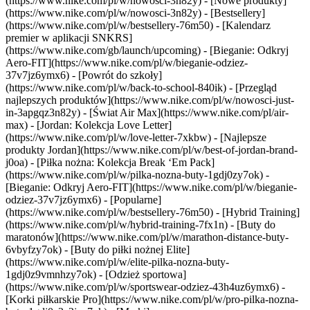
(https://www.nike.com/pl/w/nowosci-3n82y) - [Nowe produkty]
(https://www.nike.com/pl/w/nowosci-3n82y) - [Bestsellery]
(https://www.nike.com/pl/w/bestsellery-76m50) - [Kalendarz
premier w aplikacji SNKRS]
(https://www.nike.com/gb/launch/upcoming) - [Bieganie: Odkryj
Aero-FIT](https://www.nike.com/pl/w/bieganie-odziez-
37v7jz6ymx6) - [Powrót do szkoły]
(https://www.nike.com/pl/w/back-to-school-840ik)
- [Przegląd
najlepszych produktów](https://www.nike.com/pl/w/nowosci-just-
in-3apgqz3n82y) - [Świat Air Max](https://www.nike.com/pl/air-
max) - [Jordan: Kolekcja Love Letter]
(https://www.nike.com/pl/w/love-letter-7xkbw) - [Najlepsze
produkty Jordan](https://www.nike.com/pl/w/best-of-jordan-brand-
j0oa) - [Piłka nożna: Kolekcja Break ‘Em Pack]
(https://www.nike.com/pl/w/pilka-nozna-buty-1gdj0zy7ok) -
[Bieganie: Odkryj Aero-FIT](https://www.nike.com/pl/w/bieganie-
odziez-37v7jz6ymx6)
- [Popularne]
(https://www.nike.com/pl/w/bestsellery-76m50) - [Hybrid Training]
(https://www.nike.com/pl/w/hybrid-training-7fx1n) - [Buty do
maratonów](https://www.nike.com/pl/w/marathon-distance-buty-
6vbyfzy7ok) - [Buty do piłki nożnej Elite]
(https://www.nike.com/pl/w/elite-pilka-nozna-buty-
1gdj0z9vmnhzy7ok) - [Odzież sportowa]
(https://www.nike.com/pl/w/sportswear-odziez-43h4uz6ymx6) -
[Korki piłkarskie Pro](https://www.nike.com/pl/w/pro-pilka-nozna-