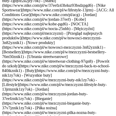
buty-1gdj0z2a2jzy7ok)
- [Marki]
(https://www.nike.com/pl/w/37eefz43h4uz93bsdzpgd6) - [Nike
Sportswear](https://www.nike.com/pl/w/lifestyle-13jrm) - [ACG: All
Conditions Gear](https://www.nike.com/pl/acg) - [Jordan]
(https://www.nike.com/pl/w/jordan-37eef) - [Kobe]
(https://www.nike.com/pl/w/kobe-pgd6) - [NOCTA]
(https://www.nike.com/pl/w/nocta-25nhb) - [Mężczyźni]
(https://www.nike.com/pl/mezczyzni) - [Przegląd najlepszych
produktów](https://www.nike.com/pl/w/nowosci-mezczyzni-
3n82yznik1) - [Nowe produkty]
(https://www.nike.com/pl/w/nowosci-mezczyzni-3n82yznik1) -
[Bestsellery](https://www.nike.com/pl/w/mezczyzni-bestsellery-
76m50znik1) - [Ubrania streetwearowe]
(https://www.nike.com/pl/w/streetwear-clothing-97qn8) - [Powrót
do szkoły](https://www.nike.com/pl/w/mezczyzni-back-to-school-
840ikznik1)
- [Buty](https://www.nike.com/pl/w/mezczyzni-buty-
nik1zy7ok) - [Wszystkie buty]
(https://www.nike.com/pl/w/mezczyzni-buty-nik1zy7ok) -
[Lifestyle](https://www.nike.com/pl/w/mezczyzni-lifestyle-buty-
13jrmznik1zy7ok) - [Jordan]
(https://www.nike.com/pl/w/mezczyzni-jordan-buty-
37eefznik1zy7ok) - [Bieganie]
(https://www.nike.com/pl/w/mezczyzni-bieganie-buty-
37v7jznik1zy7ok) - [Piłka nożna]
(https://www.nike.com/pl/w/mezczyzni-pilka-nozna-buty-