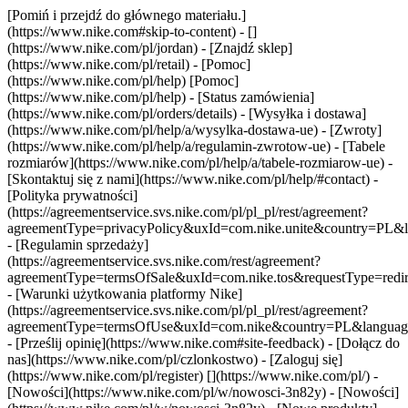
[Pomiń i przejdź do głównego materiału.]
(https://www.nike.com#skip-to-content) - []
(https://www.nike.com/pl/jordan)
- [Znajdź sklep]
(https://www.nike.com/pl/retail) - [Pomoc]
(https://www.nike.com/pl/help) [Pomoc]
(https://www.nike.com/pl/help) - [Status zamówienia]
(https://www.nike.com/pl/orders/details) - [Wysyłka i dostawa]
(https://www.nike.com/pl/help/a/wysylka-dostawa-ue) - [Zwroty]
(https://www.nike.com/pl/help/a/regulamin-zwrotow-ue) - [Tabele
rozmiarów](https://www.nike.com/pl/help/a/tabele-rozmiarow-ue) -
[Skontaktuj się z nami](https://www.nike.com/pl/help/#contact) -
[Polityka prywatności]
(https://agreementservice.svs.nike.com/pl/pl_pl/rest/agreement?
agreementType=privacyPolicy&uxId=com.nike.unite&country=PL&l
- [Regulamin sprzedaży]
(https://agreementservice.svs.nike.com/rest/agreement?
agreementType=termsOfSale&uxId=com.nike.tos&requestType=redir
- [Warunki użytkowania platformy Nike]
(https://agreementservice.svs.nike.com/pl/pl_pl/rest/agreement?
agreementType=termsOfUse&uxId=com.nike&country=PL&language=
- [Prześlij opinię](https://www.nike.com#site-feedback) - [Dołącz do
nas](https://www.nike.com/pl/czlonkostwo) - [Zaloguj się]
(https://www.nike.com/pl/register)
[](https://www.nike.com/pl/) -
[Nowości](https://www.nike.com/pl/w/nowosci-3n82y) - [Nowości]