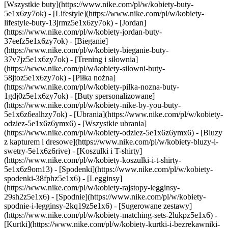
[Wszystkie buty](https://www.nike.com/pl/w/kobiety-buty-
5e1x6zy7ok) - [Lifestyle](https://www.nike.com/pl/w/kobiety-
lifestyle-buty-13jrmz5e1x6zy7ok) - [Jordan]
(https://www.nike.com/pl/w/kobiety-jordan-buty-
37eefz5e1x6zy7ok) - [Bieganie]
(https://www.nike.com/pl/w/kobiety-bieganie-buty-
37v7jz5e1x6zy7ok) - [Trening i siłownia]
(https://www.nike.com/pl/w/kobiety-silowni-buty-
58jtoz5e1x6zy7ok) - [Piłka nożna]
(https://www.nike.com/pl/w/kobiety-pilka-nozna-buty-
1gdj0z5e1x6zy7ok) - [Buty spersonalizowane]
(https://www.nike.com/pl/w/kobiety-nike-by-you-buty-
5e1x6z6ealhzy7ok)
- [Ubrania](https://www.nike.com/pl/w/kobiety-
odziez-5e1x6z6ymx6) - [Wszystkie ubrania]
(https://www.nike.com/pl/w/kobiety-odziez-5e1x6z6ymx6) - [Bluzy
z kapturem i dresowe](https://www.nike.com/pl/w/kobiety-bluzy-i-
swetry-5e1x6z6rive) - [Koszulki i T-shirty]
(https://www.nike.com/pl/w/kobiety-koszulki-i-t-shirty-
5e1x6z9om13) - [Spodenki](https://www.nike.com/pl/w/kobiety-
spodenki-38fphz5e1x6) - [Legginsy]
(https://www.nike.com/pl/w/kobiety-rajstopy-legginsy-
29sh2z5e1x6) - [Spodnie](https://www.nike.com/pl/w/kobiety-
spodnie-i-legginsy-2kq19z5e1x6) - [Sugerowane zestawy]
(https://www.nike.com/pl/w/kobiety-matching-sets-2lukpz5e1x6) -
[Kurtki](https://www.nike.com/pl/w/kobiety-kurtki-i-bezrekawniki-