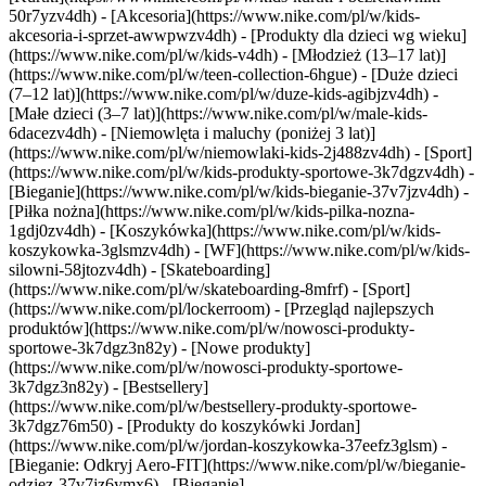
50r7yzv4dh) - [Akcesoria](https://www.nike.com/pl/w/kids-
akcesoria-i-sprzet-awwpwzv4dh)
- [Produkty dla dzieci wg wieku]
(https://www.nike.com/pl/w/kids-v4dh) - [Młodzież (13–17 lat)]
(https://www.nike.com/pl/w/teen-collection-6hgue) - [Duże dzieci
(7–12 lat)](https://www.nike.com/pl/w/duze-kids-agibjzv4dh) -
[Małe dzieci (3–7 lat)](https://www.nike.com/pl/w/male-kids-
6dacezv4dh) - [Niemowlęta i maluchy (poniżej 3 lat)]
(https://www.nike.com/pl/w/niemowlaki-kids-2j488zv4dh)
- [Sport]
(https://www.nike.com/pl/w/kids-produkty-sportowe-3k7dgzv4dh) -
[Bieganie](https://www.nike.com/pl/w/kids-bieganie-37v7jzv4dh) -
[Piłka nożna](https://www.nike.com/pl/w/kids-pilka-nozna-
1gdj0zv4dh) - [Koszykówka](https://www.nike.com/pl/w/kids-
koszykowka-3glsmzv4dh) - [WF](https://www.nike.com/pl/w/kids-
silowni-58jtozv4dh) - [Skateboarding]
(https://www.nike.com/pl/w/skateboarding-8mfrf) - [Sport]
(https://www.nike.com/pl/lockerroom) - [Przegląd najlepszych
produktów](https://www.nike.com/pl/w/nowosci-produkty-
sportowe-3k7dgz3n82y) - [Nowe produkty]
(https://www.nike.com/pl/w/nowosci-produkty-sportowe-
3k7dgz3n82y) - [Bestsellery]
(https://www.nike.com/pl/w/bestsellery-produkty-sportowe-
3k7dgz76m50) - [Produkty do koszykówki Jordan]
(https://www.nike.com/pl/w/jordan-koszykowka-37eefz3glsm) -
[Bieganie: Odkryj Aero-FIT](https://www.nike.com/pl/w/bieganie-
odziez-37v7jz6ymx6)
- [Bieganie]