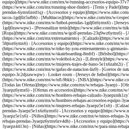
equipo](https://www.nike.com/mx/w/running-accesorios-equipo-37v7jz
(https://www.nike.com/mx/running-shoe-finder)
- [Tenis y Padel](ht
prendas-6ymx6zed1q) - [Accesorios y equipo](https://www.nike.c
tacos-1gdj0z5ufbh) - [Multitacos](https://www.nike.com/mx/w/cesped
(https://www.nike.com/mx/w/futbol-prendas-1gdj0z6ymx6) - [Jerseys
1gdj0zawwpw) - [Personalizar tenis](https://www.nike.com/mx/w/ni
[Ropa](https://www.nike.com/mx/w/golf-prendas-23q9wz6ymx6) - [
(https://www.nike.com/mx/entrenamiento) - [Calzado](https://www.
58jtoz6ymx6) - [Accesorios y equipo](https://www.nike.com/mx/w/en
(https://www.nike.com/mx/w/nike-by-you-entrenamiento-y-gimnasio-
(https://www.nike.com/mx/w/skateboarding-8mfrf) - [Béisbol](https
(https://www.nike.com/mx/w/voleibol-tc2u) - [Lifestyle](https://ww
(https://www.nike.com/mx/w/mujeres-trajes-de-bano-5e1x6zaht2i) - [
(https://www.nike.com/mx/w/gafas-de-natacion-liu9) - [Gorros de nat
equipo-3c2djzawwpw)
- Looker room - [Jerseys de futbol](https://
(https://www.nike.com/mx/w/nfl-9bklc) - [NBA](https://www.nike.c
[Todas las Ofertas](https://www.nike.com/mx/w/rebajas-3yaep) - [Of
3yaepz6ymx6) - [Ofertas en accesorios](https://www.nike.com/mx/
(https://www.nike.com/mx/w/hombres-rebajas-calzado-3yaepznik1zy7
(https://www.nike.com/mx/w/hombres-rebajas-accesorios-equipo-3ya
(https://www.nike.com/mx/w/mujeres-rebajas-3yaepz5e1x6) - [Calza
prendas-3yaepz5e1x6z6ymx6) - [Accesorios y equipo](https://www.n
3yaepz5e1x6)
- [Niños](https://www.nike.com/mx/w/ninos-rebajas-3
rebajas-prendas-3yaepz6ymx6zv4dh) - [Accesorios y equipo](https:
3yaepz4413n) - [Niñas](https://www.nike.com/mx/w/para-nina-rebaja