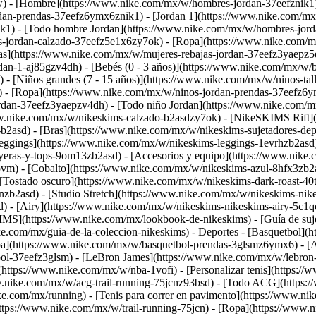
w)
- [Hombre](https://www.nike.com/mx/w/hombres-jordan-37eefznik1)
an-prendas-37eefz6ymx6znik1) - [Jordan 1](https://www.nike.com/mx/
ik1) - [Todo hombre Jordan](https://www.nike.com/mx/w/hombres-jor
s-jordan-calzado-37eefz5e1x6zy7ok) - [Ropa](https://www.nike.com/m
as](https://www.nike.com/mx/w/mujeres-rebajas-jordan-37eefz3yaepz5
n-1-aj85gzv4dh) - [Bebés (0 - 3 años)](https://www.nike.com/mx/w/bebe
- [Niños grandes (7 - 15 años)](https://www.nike.com/mx/w/ninos-tall
 - [Ropa](https://www.nike.com/mx/w/ninos-jordan-prendas-37eefz6ym
jordan-37eefz3yaepzv4dh) - [Todo niño Jordan](https://www.nike.com
ww.nike.com/mx/w/nikeskims-calzado-b2asdzy7ok) - [NikeSKIMS Rift](h
b2asd) - [Bras](https://www.nike.com/mx/w/nikeskims-sujetadores-de
ggings](https://www.nike.com/mx/w/nikeskims-leggings-1evrhzb2asd) 
ayeras-y-tops-9om13zb2asd) - [Accesorios y equipo](https://www.nik
vm) - [Cobalto](https://www.nike.com/mx/w/nikeskims-azul-8hfx3zb2a
 [Tostado oscuro](https://www.nike.com/mx/w/nikeskims-dark-roast-40
zb2asd) - [Studio Stretch](https://www.nike.com/mx/w/nikeskims-nikes
) - [Airy](https://www.nike.com/mx/w/nikeskims-nikeskims-airy-5c1
S](https://www.nike.com/mx/lookbook-de-nikeskims) - [Guía de suje
e.com/mx/guia-de-la-coleccion-nikeskims) - Deportes - [Basquetbol](h
a](https://www.nike.com/mx/w/basquetbol-prendas-3glsmz6ymx6) - [A
bol-37eefz3glsm) - [LeBron James](https://www.nike.com/mx/w/lebron
ttps://www.nike.com/mx/w/nba-1vofi) - [Personalizar tenis](https:/
w.nike.com/mx/w/acg-trail-running-75jcnz93bsd) - [Todo ACG](https:/
ike.com/mx/running) - [Tenis para correr en pavimento](https://www.n
https://www.nike.com/mx/w/trail-running-75jcn) - [Ropa](https://www