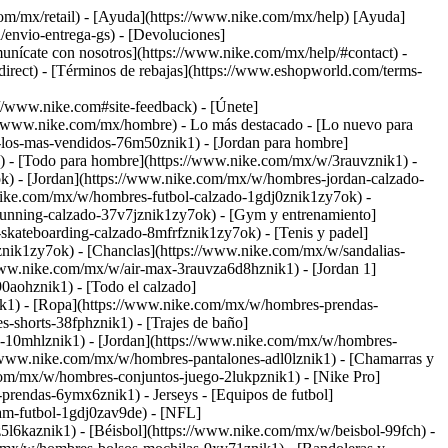
com/mx/retail) - [Ayuda](https://www.nike.com/mx/help) [Ayuda]
/envio-entrega-gs) - [Devoluciones]
omunícate con nosotros](https://www.nike.com/mx/help/#contact) -
irect) - [Términos de rebajas](https://www.eshopworld.com/terms-
www.nike.com#site-feedback) - [Únete]
://www.nike.com/mx/hombre) - Lo más destacado - [Lo nuevo para
los-mas-vendidos-76m50znik1) - [Jordan para hombre]
) - [Todo para hombre](https://www.nike.com/mx/w/3rauvznik1) -
k) - [Jordan](https://www.nike.com/mx/w/hombres-jordan-calzado-
.nike.com/mx/w/hombres-futbol-calzado-1gdj0znik1zy7ok) -
unning-calzado-37v7jznik1zy7ok) - [Gym y entrenamiento]
kateboarding-calzado-8mfrfznik1zy7ok) - [Tenis y padel]
ik1zy7ok) - [Chanclas](https://www.nike.com/mx/w/sandalias-
/www.nike.com/mx/w/air-max-3rauvza6d8hznik1) - [Jordan 1]
aohznik1) - [Todo el calzado]
ik1)
- [Ropa](https://www.nike.com/mx/w/hombres-prendas-
shorts-38fphznik1) - [Trajes de baño]
h-10mhlznik1) - [Jordan](https://www.nike.com/mx/w/hombres-
//www.nike.com/mx/w/hombres-pantalones-adl0lznik1) - [Chamarras y
com/mx/w/hombres-conjuntos-juego-2lukpznik1) - [Nike Pro]
es-prendas-6ymx6znik1)
- Jerseys - [Equipos de futbol]
eam-futbol-1gdj0zav9de) - [NFL]
l6kaznik1) - [Béisbol](https://www.nike.com/mx/w/beisbol-99fch)
-