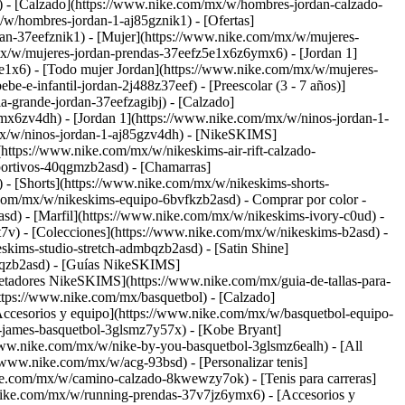
 - [Calzado](https://www.nike.com/mx/w/hombres-jordan-calzado-
w/hombres-jordan-1-aj85gznik1) - [Ofertas]
dan-37eefznik1)
- [Mujer](https://www.nike.com/mx/w/mujeres-
x/w/mujeres-jordan-prendas-37eefz5e1x6z6ymx6) - [Jordan 1]
e1x6) - [Todo mujer Jordan](https://www.nike.com/mx/w/mujeres-
-e-infantil-jordan-2j488z37eef) - [Preescolar (3 - 7 años)]
a-grande-jordan-37eefzagibj) - [Calzado]
x6zv4dh) - [Jordan 1](https://www.nike.com/mx/w/ninos-jordan-1-
/mx/w/ninos-jordan-1-aj85gzv4dh) - [NikeSKIMS]
ttps://www.nike.com/mx/w/nikeskims-air-rift-calzado-
portivos-40qgmzb2asd) - [Chamarras]
- [Shorts](https://www.nike.com/mx/w/nikeskims-shorts-
e.com/mx/w/nikeskims-equipo-6bvfkzb2asd)
- Comprar por color -
sd) - [Marfil](https://www.nike.com/mx/w/nikeskims-ivory-c0ud) -
t7v)
- [Colecciones](https://www.nike.com/mx/w/nikeskims-b2asd) -
kims-studio-stretch-admbqzb2asd) - [Satin Shine]
qqzb2asd)
- [Guías NikeSKIMS]
tadores NikeSKIMS](https://www.nike.com/mx/guia-de-tallas-para-
ttps://www.nike.com/mx/basquetbol) - [Calzado]
ccesorios y equipo](https://www.nike.com/mx/w/basquetbol-equipo-
-james-basquetbol-3glsmz7y57x) - [Kobe Bryant]
/www.nike.com/mx/w/nike-by-you-basquetbol-3glsmz6ealh)
- [All
/www.nike.com/mx/w/acg-93bsd) - [Personalizar tenis]
ike.com/mx/w/camino-calzado-8kwewzy7ok) - [Tenis para carreras]
.nike.com/mx/w/running-prendas-37v7jz6ymx6) - [Accesorios y