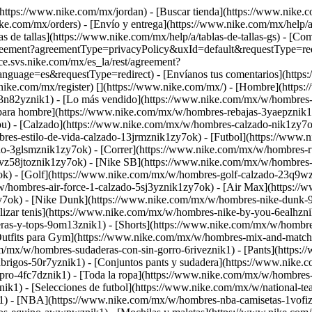
[](https://www.nike.com/mx/jordan)
- [Buscar tienda](https://www.nike.
ke.com/mx/orders) - [Envío y entrega](https://www.nike.com/mx/help/a
as de tallas](https://www.nike.com/mx/help/a/tablas-de-tallas-gs) - [C
t/agreement?agreementType=privacyPolicy&uxId=default&requestType=red
ice.svs.nike.com/mx/es_la/rest/agreement?
ge=es&requestType=redirect) - [Envíanos tus comentarios](https://
.nike.com/mx/register)
[](https://www.nike.com/mx/) - [Hombre](https
n82yznik1) - [Lo más vendido](https://www.nike.com/mx/w/hombres-
 para hombre](https://www.nike.com/mx/w/hombres-rebajas-3yaepznik1
ou)
- [Calzado](https://www.nike.com/mx/w/hombres-calzado-nik1zy7o
bres-estilo-de-vida-calzado-13jrmznik1zy7ok) - [Futbol](https://www
o-3glsmznik1zy7ok) - [Correr](https://www.nike.com/mx/w/hombres-r
vz58jtoznik1zy7ok) - [Nike SB](https://www.nike.com/mx/w/hombres-s
) - [Golf](https://www.nike.com/mx/w/hombres-golf-calzado-23q9wzn
/w/hombres-air-force-1-calzado-5sj3yznik1zy7ok) - [Air Max](https:/
7ok) - [Nike Dunk](https://www.nike.com/mx/w/hombres-nike-dunk-90
lizar tenis](https://www.nike.com/mx/w/hombres-nike-by-you-6ealhzn
as-y-tops-9om13znik1) - [Shorts](https://www.nike.com/mx/w/hombres-
[Outfits para Gym](https://www.nike.com/mx/w/hombres-mix-and-matc
/mx/w/hombres-sudaderas-con-sin-gorro-6riveznik1) - [Pants](https:
rigos-50r7yznik1) - [Conjuntos pants y sudadera](https://www.nike.
e-pro-4fc7dznik1) - [Toda la ropa](https://www.nike.com/mx/w/hombr
ik1) - [Selecciones de futbol](https://www.nike.com/mx/w/national-t
1) - [NBA](https://www.nike.com/mx/w/hombres-nba-camisetas-1vofiz5