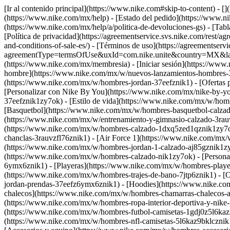
[Ir al contenido principal](https://www.nike.com#skip-to-content) - 
(https://www.nike.com/mx/help) - [Estado del pedido](https://www.ni
(https://www.nike.com/mx/help/a/politica-de-devoluciones-gs) - [Tabl
[Política de privacidad](https://agreementservice.svs.nike.com/res
and-conditions-of-sale-es/) - [Términos de uso](https://agreementserv
agreementType=termsOfUse&uxId=com.nike.unite&country=MX&langua
(https://www.nike.com/mx/membresia) - [Iniciar sesión](https://www
hombre](https://www.nike.com/mx/w/nuevos-lanzamientos-hombres-3
(https://www.nike.com/mx/w/hombres-jordan-37eefznik1) - [Ofertas
[Personalizar con Nike By You](https://www.nike.com/mx/nike-by-y
37eefznik1zy7ok) - [Estilo de vida](https://www.nike.com/mx/w/hom
[Basquetbol](https://www.nike.com/mx/w/hombres-basquetbol-calzad
(https://www.nike.com/mx/w/entrenamiento-y-gimnasio-calzado-3rau
(https://www.nike.com/mx/w/hombres-calzado-1dxq5zed1qznik1zy7ok
chanclas-3rauvzfl76znik1) - [Air Force 1](https://www.nike.com/mx
(https://www.nike.com/mx/w/hombres-jordan-1-calzado-aj85gznik1zy
(https://www.nike.com/mx/w/hombres-calzado-nik1zy7ok) - [Persona
6ymx6znik1) - [Playeras](https://www.nike.com/mx/w/hombres-player
(https://www.nike.com/mx/w/hombres-trajes-de-bano-7jtp6znik1) - 
jordan-prendas-37eefz6ymx6znik1) - [Hoodies](https://www.nike.com
chalecos](https://www.nike.com/mx/w/hombres-chamarras-chalecos-ab
(https://www.nike.com/mx/w/hombres-ropa-interior-deportiva-y-nik
(https://www.nike.com/mx/w/hombres-futbol-camisetas-1gdj0z5l6kazn
(https://www.nike.com/mx/w/hombres-nfl-camisetas-5l6kaz9bklcznik