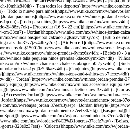
om/mx/w/back-to-school-accesorios-equipo-840ikzawwpw) - [Ropa](htt
ch-10mhlz840ik) - [Para todos los deportes](https://www.nike.com/m
r) - [Todo lo nuevo para niños](https://www.nike.com/mx/w/nuevos-la
Jordan para niños](https://www.nike.com/mx/w/ninos-jordan-37eefzv4
e-1qcqh) - [Todo para niños](https://www.nike.com/mx/w/ninos-v4dh
ado-2j488zy7ok) - [Preescolar (16.5 - 22 cm)](https://www.nike.com/
24-cm-33cu7) - [Jordan](https://www.nike.com/mx/w/ninos-jordan-calz
om/mx/w/ninos-basquetbol-calzado-3glsmzv4dhzy7ok) - [Estilo de vida]
ng-calzado-37v7jzv4dhzy7ok) - [Air Force 1](https://www.nike.com/m
por menos de $1500](https://www.nike.com/mx/w/ninos-esenciales-por
tps://www.nike.com/mx/w/ninos-prendas-6ymx6zv4dh) - [Bebés (0 - 3 a
/mx/w/ninos-talla-pequena-ninos-prendas-6dacez6ymx6zv4dh) - [Niños g
nike.com/mx/w/ninos-chamarras-chalecos-abrigos-50r7yzv4dh) - [Suda
-futbol-camisetas-1gdj0z5l6kazv4dh) - [Conjuntos](https://www.nike.
](https://www.nike.com/mx/w/ninos-tops-and-t-shirts-test-7ttcozv4dh)
jzv4dh) - [Jordan](https://www.nike.com/mx/w/ninos-jordan-prendas-3
rios y equipo](https://www.nike.com/mx/w/ninos-accesorios-equipo-a
s](https://www.nike.com/mx/w/ninos-calcetines-uwr3zv4dh) - [Gorras
 - [Accesorios Jordan](https://www.nike.com/mx/w/ninos-jordan-acce
de Jordan](https://www.nike.com/mx/w/nuevos-lanzamientos-jordan-37e
.com/mx/w/rebajas-jordan-37eefz3yaep) - [Jordan lifestyle](https://w
/www.nike.com/mx/w/jordan-rendimiento-37eefz3k7dg) - [Basquetbol](h
an Sport](https://www.nike.com/mx/w/jordan-rendimiento-37eefz3k7d
://www.nike.com/mx/w/jordan-ri%C3%B1oneras-37eefz7tqv) - [Bolsas, 
gorras-323e0z37eef) - [Calcetas](https://www.nike.com/mx/w/jordan-ca