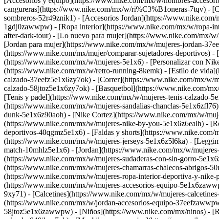
[Accesorios y equipo](https://www.nike.com/mx/w/hombres-accesori
cangureras](https://www.nike.com/mx/w/ri%C3%B1oneras-7tqv) - [Ca
sombreros-52r49znik1) - [Accesorios Jordan](https://www.nike.com/
1gdj0zawwpw) - [Ropa interior](https://www.nike.com/mx/w/ropa-inte
after-dark-tour) - [Lo nuevo para mujer](https://www.nike.com/mx
[Jordan para mujer](https://www.nike.com/mx/w/mujeres-jordan-37eef
(https://www.nike.com/mx/mujer/comparar-sujetadores-deportivos) - 
(https://www.nike.com/mx/w/mujeres-5e1x6) - [Personalizar con Ni
(https://www.nike.com/mx/w/retro-running-8kemk) - [Estilo de vida
calzado-37eefz5e1x6zy7ok) - [Correr](https://www.nike.com/mx/w/m
calzado-58jtoz5e1x6zy7ok) - [Basquetbol](https://www.nike.com/mx
[Tenis y padel](https://www.nike.com/mx/w/mujeres-tenis-calzado-5
(https://www.nike.com/mx/w/mujeres-sandalias-chanclas-5e1x6zfl76)
dunk-5e1x6z90aoh) - [Nike Cortez](https://www.nike.com/mx/w/mujer
(https://www.nike.com/mx/w/mujeres-nike-by-you-5e1x6z6ealh)
- [
deportivos-40qgmz5e1x6) - [Faldas y shorts](https://www.nike.com/
(https://www.nike.com/mx/w/mujeres-jerseys-5e1x6z5l6ka) - [Leggin
match-10mhlz5e1x6) - [Jordan](https://www.nike.com/mx/w/mujeres-
(https://www.nike.com/mx/w/mujeres-sudaderas-con-sin-gorro-5e1x6z
(https://www.nike.com/mx/w/mujeres-chamarras-chalecos-abrigos-50r
(https://www.nike.com/mx/w/mujeres-ropa-interior-deportiva-y-nik
(https://www.nike.com/mx/w/mujeres-accesorios-equipo-5e1x6zawwpw
9xy71) - [Calcetines](https://www.nike.com/mx/w/mujeres-calcetine
(https://www.nike.com/mx/w/jordan-accesorios-equipo-37eefzawwpw)
58jtoz5e1x6zawwpw) - [Niños](https://www.nike.com/mx/ninos) - [Reg