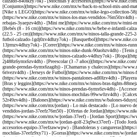
calzado-840ikzy7ok) - [Mochilas y accesorios](https://www.nike.c
[Conjuntos](https://www.nike.com/mx/w/back-to-school-mix-and-mat
[Nike x LEGO](https://www.nike.com/mx/w/nike-lego-collection-58j
(https://www.nike.com/mx/w/ninos-los-mas-vendidos-76m50zv4dh) - [
rebajas-3yaepzv4dh) - [Mini me](https://www.nike.com/mx/w/mini-m
[Bebés (8 - 16 cm)](https://www.nike.com/mx/w/bebe-e-infantil-calz
(22.5 - 25 cm)](https://www.nike.com/mx/w/ninos-talla-grande-225-
futbol-calzado-1gdj0zv4dhzy7ok) - [Basquetbol](https://www.nike.c
13jrmzv4dhzy7ok) - [Correr](https://www.nike.com/mx/w/ninos-runni
(https://www.nike.com/mx/w/ninos-nike-dunk-90aohzv4dh) - [Tenis 
(https://www.nike.com/mx/w/ninos-calzado-v4dhzy7ok)
- [Ropa](ht
2j488z6ymx6zv4dh) - [Preescolar (3 -7 años)](https://www.nike.com
grande-prendas-6ymx6zagibj) - [Chamarras y chalecos](https://www.
6rivezv4dh) - [Jerseys de Futbol](https://www.nike.com/mx/w/ninos
(https://www.nike.com/mx/w/ninos-pantalones-adl0lzv4dh) - [Playeras
[Bras y leggins](https://www.nike.com/mx/w/ninos-bras-tights-88me
(https://www.nike.com/mx/w/ninos-prendas-6ymx6zv4dh)
- [Acceso
(https://www.nike.com/mx/w/ninos-mochilas-99ww0zv4dh) - [Calceta
52r49zv4dh) - [Balones](https://www.nike.com/mx/w/balones-6duyn)
(https://www.nike.com/mx/jordan) - Lo más destacado - [Lo nuevo 
vendidos-jordan-37eefz76m50) - [Ofertas de Jordan](https://www.nike
(https://www.nike.com/mx/w/jordan-37eef)
- [Jordan Sport](https:/
(https://www.nike.com/mx/w/jordan-golf-23q9wz37eef) - [Todo Jord
accesorios-equipo-37eefzawwpw) - [Bandoleras y cangureras](https
mochilas-37eefz9xy71) - [Gorras](https://www.nike.com/mx/w/jordan-