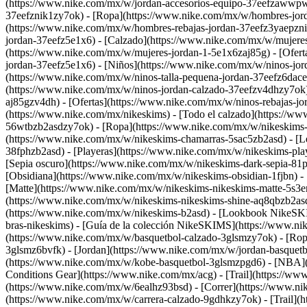
(https://www.nike.com/mx/w/jordan-accesorios-equipo-37eefzawwp
37eefznik1zy7ok) - [Ropa](https://www.nike.com/mx/w/hombres-jord
(https://www.nike.com/mx/w/hombres-rebajas-jordan-37eefz3yaepzn
jordan-37eefz5e1x6) - [Calzado](https://www.nike.com/mx/w/mujere
(https://www.nike.com/mx/w/mujeres-jordan-1-5e1x6zaj85g) - [Ofert
jordan-37eefz5e1x6)
- [Niños](https://www.nike.com/mx/w/ninos-jorda
(https://www.nike.com/mx/w/ninos-talla-pequena-jordan-37eefz6dace) 
(https://www.nike.com/mx/w/ninos-jordan-calzado-37eefzv4dhzy7ok)
aj85gzv4dh) - [Ofertas](https://www.nike.com/mx/w/ninos-rebajas-
(https://www.nike.com/mx/nikeskims) - [Todo el calzado](https://w
56wtbzb2asdzy7ok)
- [Ropa](https://www.nike.com/mx/w/nikeskims-
(https://www.nike.com/mx/w/nikeskims-chamarras-5sac5zb2asd) - [Le
38fphzb2asd) - [Playeras](https://www.nike.com/mx/w/nikeskims-pl
[Sepia oscuro](https://www.nike.com/mx/w/nikeskims-dark-sepia-81p
[Obsidiana](https://www.nike.com/mx/w/nikeskims-obsidian-1fjbn) -
[Matte](https://www.nike.com/mx/w/nikeskims-nikeskims-matte-5s3en
(https://www.nike.com/mx/w/nikeskims-nikeskims-shine-aq8qbzb2asd
(https://www.nike.com/mx/w/nikeskims-b2asd) - [Lookbook NikeSKIM
bras-nikeskims) - [Guía de la colección NikeSKIMS](https://www.nik
(https://www.nike.com/mx/w/basquetbol-calzado-3glsmzy7ok) - [Rop
3glsmz6bvfk) - [Jordan](https://www.nike.com/mx/w/jordan-basquet
(https://www.nike.com/mx/w/kobe-basquetbol-3glsmzpgd6) - [NBA](h
Conditions Gear](https://www.nike.com/mx/acg) - [Trail](https://ww
(https://www.nike.com/mx/w/6ealhz93bsd)
- [Correr](https://www.n
(https://www.nike.com/mx/w/carrera-calzado-9gdhkzy7ok) - [Trail](