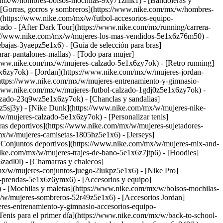
/mx/w/hombres-bolsos-mochilas-9xy71znik1) - [Bandoleras y
[Gorras, gorros y sombreros](https://www.nike.com/mx/w/hombres-
(https://www.nike.com/mx/w/futbol-accesorios-equipo-
ado - [After Dark Tour](https://www.nike.com/mx/running/carrera-
ps://www.nike.com/mx/w/mujeres-los-mas-vendidos-5e1x6z76m50) -
ajas-3yaepz5e1x6) - [Guía de selección para bras]
ar-pantalones-mallas) - [Todo para mujer]
/www.nike.com/mx/w/mujeres-calzado-5e1x6zy7ok) - [Retro running]
1x6zy7ok) - [Jordan](https://www.nike.com/mx/w/mujeres-jordan-
https://www.nike.com/mx/w/mujeres-entrenamiento-y-gimnasio-
/www.nike.com/mx/w/mujeres-futbol-calzado-1gdj0z5e1x6zy7ok) -
lzado-23q9wz5e1x6zy7ok) - [Chanclas y sandalias]
6z5sj3y) - [Nike Dunk](https://www.nike.com/mx/w/mujeres-nike-
/mujeres-calzado-5e1x6zy7ok) - [Personalizar tenis]
as deportivos](https://www.nike.com/mx/w/mujeres-sujetadores-
mx/w/mujeres-camisetas-1805hz5e1x6) - [Jerseys]
 [Conjuntos deportivos](https://www.nike.com/mx/w/mujeres-mix-and-
ke.com/mx/w/mujeres-trajes-de-bano-5e1x6z7jtp6) - [Hoodies]
zadl0l) - [Chamarras y chalecos]
mx/w/mujeres-conjuntos-juego-2lukpz5e1x6) - [Nike Pro]
res-prendas-5e1x6z6ymx6)
- [Accesorios y equipo]
- [Mochilas y maletas](https://www.nike.com/mx/w/bolsos-mochilas-
x/w/mujeres-sombreros-52r49z5e1x6) - [Accesorios Jordan]
res-entrenamiento-y-gimnasio-accesorios-equipo-
enis para el primer día](https://www.nike.com/mx/w/back-to-school-