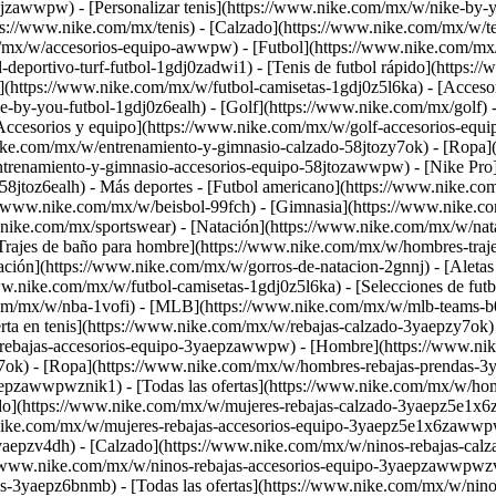
awwpw) - [Personalizar tenis](https://www.nike.com/mx/w/nike-by-you
tps://www.nike.com/mx/tenis) - [Calzado](https://www.nike.com/mx/w/
om/mx/w/accesorios-equipo-awwpw)
- [Futbol](https://www.nike.com/mx/
-deportivo-turf-futbol-1gdj0zadwi1) - [Tenis de futbol rápido](https:
](https://www.nike.com/mx/w/futbol-camisetas-1gdj0z5l6ka) - [Acceso
ke-by-you-futbol-1gdj0z6ealh)
- [Golf](https://www.nike.com/mx/golf)
Accesorios y equipo](https://www.nike.com/mx/w/golf-accesorios-
nike.com/mx/w/entrenamiento-y-gimnasio-calzado-58jtozy7ok) - [Ropa
trenamiento-y-gimnasio-accesorios-equipo-58jtozawwpw) - [Nike Pro](
58jtoz6ealh)
- Más deportes - [Futbol americano](https://www.nike.co
://www.nike.com/mx/w/beisbol-99fch) - [Gimnasia](https://www.nike.co
w.nike.com/mx/sportswear)
- [Natación](https://www.nike.com/mx/w/nata
Trajes de baño para hombre](https://www.nike.com/mx/w/hombres-traje
ación](https://www.nike.com/mx/w/gorros-de-natacion-2gnnj) - [Aletas
www.nike.com/mx/w/futbol-camisetas-1gdj0z5l6ka) - [Selecciones de fu
om/mx/w/nba-1vofi) - [MLB](https://www.nike.com/mx/w/mlb-teams-b0
erta en tenis](https://www.nike.com/mx/w/rebajas-calzado-3yaepzy7ok)
w/rebajas-accesorios-equipo-3yaepzawwpw)
- [Hombre](https://www.ni
ok) - [Ropa](https://www.nike.com/mx/w/hombres-rebajas-prendas-3y
epzawwpwznik1) - [Todas las ofertas](https://www.nike.com/mx/w/ho
do](https://www.nike.com/mx/w/mujeres-rebajas-calzado-3yaepz5e1x6z
ike.com/mx/w/mujeres-rebajas-accesorios-equipo-3yaepz5e1x6zawwpw) 
yaepzv4dh) - [Calzado](https://www.nike.com/mx/w/ninos-rebajas-ca
//www.nike.com/mx/w/ninos-rebajas-accesorios-equipo-3yaepzawwpwzv
s-3yaepz6bnmb) - [Todas las ofertas](https://www.nike.com/mx/w/nin