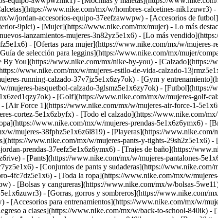
os-equipo-awwpwznik1) - [Mochilas y maletas](https://www.nike.com
lcetas](https://www.nike.com/mx/w/hombres-calcetines-nik1zuwr3) - 
mx/w/jordan-accesorios-equipo-37eefzawwpw) - [Accesorios de futbol]
rior-9plci) - [Mujer](https://www.nike.com/mx/mujer) - Lo más destac
/w/nuevos-lanzamientos-mujeres-3n82yz5e1x6) - [Lo más vendido](htt
z5e1x6) - [Ofertas para mujer](https://www.nike.com/mx/w/mujeres-reb
[Guía de selección para leggins](https://www.nike.com/mx/mujer/compar
ke By You](https://www.nike.com/mx/nike-by-you)
- [Calzado](https:/
](https://www.nike.com/mx/w/mujeres-estilo-de-vida-calzado-13jrmz5e
ujeres-running-calzado-37v7jz5e1x6zy7ok) - [Gym y entrenamiento](
/w/mujeres-basquetbol-calzado-3glsmz5e1x6zy7ok) - [Futbol](https:/
e1x6zed1qzy7ok) - [Golf](https://www.nike.com/mx/w/mujeres-golf-ca
 - [Air Force 1](https://www.nike.com/mx/w/mujeres-air-force-1-5e1x
es-cortez-5e1x6zbyfx) - [Todo el calzado](https://www.nike.com/mx/w
Ropa](https://www.nike.com/mx/w/mujeres-prendas-5e1x6z6ymx6) - [Br
mx/w/mujeres-38fphz5e1x6z6l819) - [Playeras](https://www.nike.com/
s](https://www.nike.com/mx/w/mujeres-pants-y-tights-29sh2z5e1x6) -
jordan-prendas-37eefz5e1x6z6ymx6) - [Trajes de baño](https://www.ni
6rive) - [Pants](https://www.nike.com/mx/w/mujeres-pantalones-5e1x6
7yz5e1x6) - [Conjuntos de pants y sudaderas](https://www.nike.com/
e-pro-4fc7dz5e1x6) - [Toda la ropa](https://www.nike.com/mx/w/muje
) - [Bolsas y cangureras](https://www.nike.com/mx/w/bolsas-5we11) 
s-5e1x6zuwr3) - [Gorras, gorros y sombreros](https://www.nike.com/m
 - [Accesorios para entrenamientos](https://www.nike.com/mx/w/muje
reso a clases](https://www.nike.com/mx/w/back-to-school-840ik) - [T