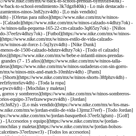
ps://www.nike.com/mx/w/back-to-school-prendas-6ymx6z840ik) -
x/w/back-to-school-rendimiento-3k7dgz840ik)
- Lo más destacado -
nzamientos-ninos-3n82yzv4dh) - [Lo más vendido]
dh) - [Ofertas para niños](https://www.nike.com/mx/w/ninos-
)
- [Calzado](https://www.nike.com/mx/w/ninos-calzado-v4dhzy7ok) -
mx/w/ninos-talla-pequena-165-22-cm-calzado-3ql65zy7ok) - [Niños
ado-37eefzv4dhzy7ok) - [Futbol](https://www.nike.com/mx/w/ninos-
(https://www.nike.com/mx/w/ninos-estilo-de-vida-calzado-
x/w/ninos-air-force-1-5sj3yzv4dh) - [Nike Dunk]
-menos-de-1500-calzado-bdutzv4dhzy7ok) - [Todo el calzado]
ños)](https://www.nike.com/mx/w/bebe-e-infantil-ninos-prendas-
randes (7 - 15 años)](https://www.nike.com/mx/w/ninos-talla-
deras](https://www.nike.com/mx/w/ninos-sudaderas-con-sin-gorro-
com/mx/w/ninos-mix-and-match-10mhlzv4dh) - [Pants]
 - [Shorts](https://www.nike.com/mx/w/ninos-shorts-38fphzv4dh) -
7eefz6ymx6zv4dh) - [Toda la ropa]
wwpwzv4dh) - [Mochilas y maletas]
, gorros y sombreros](https://www.nike.com/mx/w/ninos-sombreros-
sorios-equipo-37eefzawwpwzv4dh) - [Jordan]
efz3n82y) - [Lo más vendido](https://www.nike.com/mx/w/los-mas-
ww.nike.com/mx/w/jordan-estilo-de-vida-13jrmz37eef) - [Todo Jordan]
ttps://www.nike.com/mx/w/jordan-basquetbol-37eefz3glsm) - [Golf]
g)
- [Accesorios y equipo](https://www.nike.com/mx/w/jordan-
mochilas y maletas](https://www.nike.com/mx/w/jordan-bolsos-
lcetines-37eefzuwr3) - [Todos los accesorios]