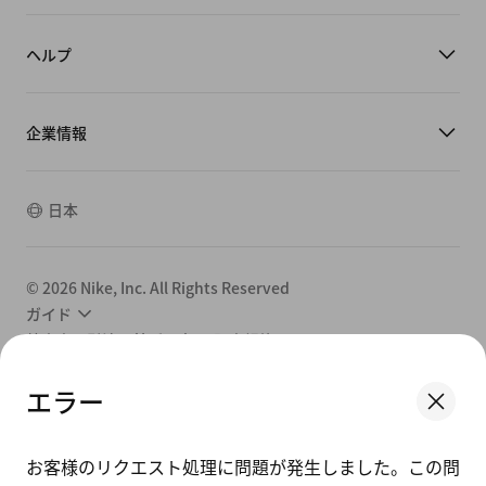
ヘルプ
企業情報
日本
©
2026
Nike, Inc. All Rights Reserved
ガイド
特定商取引法に基づく表示/販売規約
利用規約
プライバシーポリシー
エラー
プライバシー設定
We think you are in United States.
Update your location?
お客様のリクエスト処理に問題が発生しました。この問