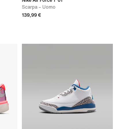
Nike Air Force 1 '01
Scarpa – Uomo
139,99 €