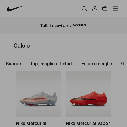
Tutti i nuovi arrivi
Acquista
Calcio
Scarpe
Top, maglie e t-shirt
Felpe e maglie
Gi
Nike Mercurial
Nike Mercurial Vapor