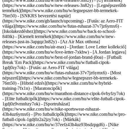
(https://www.nike.com/hu/w/new-releases-3n82y) - [Új termékek]
(https://www.nike.com/hu/w/new-releases-3n82y) - [Legnépszerűbb
termékek](https://www.nike.com/hu/w/legnepszer-bb-termekek-
76m50) - [SNKRS bevezetési naptár]
(https://www.nike.com/gb/launch/upcoming) - [Futás: az Aero-FIT
világa](https://www.nike.com/hu/w/futas-ruhazat-37v7jz6ymx6) -
[Iskolakezdéshez](https://www.nike.com/hu/w/back-to-school-
840ik)
- [Kiemelt termékek](https://www.nike.com/hu/w/new-
releases-just-in-3apgqz3n82y) - [Az Air Max otthona]
(https://www.nike.com/hu/air-max) - [Jordan: Love Letter kollekció]
(https://www.nike.com/hu/w/love-letter-7xkbw) - [A Jordan legjava]
(https://www.nike.com/hu/w/best-of-jordan-brand-j0oa) - [Futball:
Break 'Em Pack](https://www.nike.com/hu/w/futball-cipok-
1gdj0zy7ok) - [Futás: az Aero-FIT világa]
(https://www.nike.com/hu/w/futas-ruhazat-37v7jz6ymx6)
- [Most
népszerű](https://www.nike.com/hu/w/legnepszer-bb-termekek-
76m50) - [Hibrid edzés](https://www.nike.com/hu/w/hybrid-
training-7fx1n) - [Maratoncipők]
(https://www.nike.com/hu/w/marathon-distance-cipok-6vbyfzy7ok)
- [Elite futballcipők](https://www.nike.com/hu/w/elite-futball-cipok-
1gdj0z9vmnhzy7ok) - [Sportruházat]
(https://www.nike.com/hu/w/nike-sportswear-ruhazat-
43h4uz6ymx6) - [Pro futballcipők](https://www.nike.com/hu/w/pro-
futball-cipok-1gdj0z2a2jzy7ok)
- [Márkák]
(https://www.nike.com/hu/w/37eefz43h4uz93bsdzpgd6) - [Nike