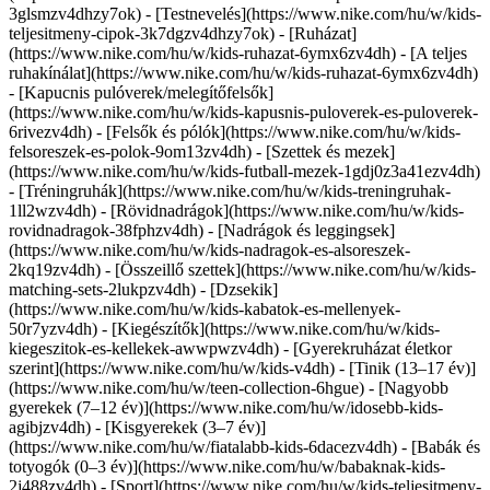
3glsmzv4dhzy7ok) - [Testnevelés](https://www.nike.com/hu/w/kids-
teljesitmeny-cipok-3k7dgzv4dhzy7ok)
- [Ruházat]
(https://www.nike.com/hu/w/kids-ruhazat-6ymx6zv4dh) - [A teljes
ruhakínálat](https://www.nike.com/hu/w/kids-ruhazat-6ymx6zv4dh)
- [Kapucnis pulóverek/melegítőfelsők]
(https://www.nike.com/hu/w/kids-kapusnis-puloverek-es-puloverek-
6rivezv4dh) - [Felsők és pólók](https://www.nike.com/hu/w/kids-
felsoreszek-es-polok-9om13zv4dh) - [Szettek és mezek]
(https://www.nike.com/hu/w/kids-futball-mezek-1gdj0z3a41ezv4dh)
- [Tréningruhák](https://www.nike.com/hu/w/kids-treningruhak-
1ll2wzv4dh) - [Rövidnadrágok](https://www.nike.com/hu/w/kids-
rovidnadragok-38fphzv4dh) - [Nadrágok és leggingsek]
(https://www.nike.com/hu/w/kids-nadragok-es-alsoreszek-
2kq19zv4dh) - [Összeillő szettek](https://www.nike.com/hu/w/kids-
matching-sets-2lukpzv4dh) - [Dzsekik]
(https://www.nike.com/hu/w/kids-kabatok-es-mellenyek-
50r7yzv4dh) - [Kiegészítők](https://www.nike.com/hu/w/kids-
kiegeszitok-es-kellekek-awwpwzv4dh)
- [Gyerekruházat életkor
szerint](https://www.nike.com/hu/w/kids-v4dh) - [Tinik (13–17 év)]
(https://www.nike.com/hu/w/teen-collection-6hgue) - [Nagyobb
gyerekek (7–12 év)](https://www.nike.com/hu/w/idosebb-kids-
agibjzv4dh) - [Kisgyerekek (3–7 év)]
(https://www.nike.com/hu/w/fiatalabb-kids-6dacezv4dh) - [Babák és
totyogók (0–3 év)](https://www.nike.com/hu/w/babaknak-kids-
2j488zv4dh)
- [Sport](https://www.nike.com/hu/w/kids-teljesitmeny-