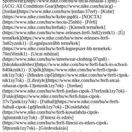
Sportswear](https://www.nike.com/hu/w/utcai-ruhazat-13jrm) -
[ACG: All Conditions Gear](https://www.nike.com/hu/acg) -
[Jordan](https://www.nike.com/hu/w/jordan-37eef) - [Kobe]
(https://www.nike.com/hu/w/kobe-pgd6) - [NOCTA]
(https://www.nike.com/hu/w/nocta-25nhb) - [Férfi]
(https://www.nike.com/hu/ferfiak) - [Kiemelt termékek]
(https://www.nike.com/hu/w/new-releases-ferfi-3n82yznik1) - [Új
termékek](https://www.nike.com/hu/w/new-releases-ferfi-
3n82yznik1) - [Legnépszerűbb termékek]
(https://www.nike.com/hu/w/ferfi-legnepszer-bb-termekek-
76m50znik1) - [Utcai ruházat]
(https://www.nike.com/hu/w/streetwear-clothing-97qn8) -
[Iskolakezdéshez](https://www.nike.com/hu/w/ferfi-back-to-school-
840ikznik1)
- [Cipők](https://www.nike.com/hu/w/ferfi-cipok-
nik1zy7ok) - [Minden cipő](https://www.nike.com/hu/w/ferfi-cipok-
nik1zy7ok) - [Lifestyle](https://www.nike.com/hu/w/ferfi-utcai-
ruhazat-cipok-13jrmznik1zy7ok) - [Jordan]
(https://www.nike.com/hu/w/ferfi-jordan-cipok-37eefznik1zy7ok) -
[Futás](https://www.nike.com/hu/w/ferfi-futas-cipok-
37v7jznik1zy7ok) - [Futball](https://www.nike.com/hu/w/ferfi-
futball-cipok-1gdj0znik1zy7ok) - [Kosárlabda]
(https://www.nike.com/hu/w/ferfi-kosarlabda-cipok-
3glsmznik1zy7ok) - [Fitnesz és edzés]
(https://www.nike.com/hu/w/ferfi-fitnesz-es-edzes-cipok-
58jtoznik1zy7ok) - [Gördeszkázás]