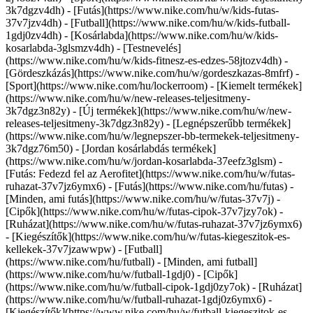
3k7dgzv4dh) - [Futás](https://www.nike.com/hu/w/kids-futas-
37v7jzv4dh) - [Futball](https://www.nike.com/hu/w/kids-futball-
1gdj0zv4dh) - [Kosárlabda](https://www.nike.com/hu/w/kids-
kosarlabda-3glsmzv4dh) - [Testnevelés]
(https://www.nike.com/hu/w/kids-fitnesz-es-edzes-58jtozv4dh) -
[Gördeszkázás](https://www.nike.com/hu/w/gordeszkazas-8mfrf) -
[Sport](https://www.nike.com/hu/lockerroom) - [Kiemelt termékek]
(https://www.nike.com/hu/w/new-releases-teljesitmeny-
3k7dgz3n82y) - [Új termékek](https://www.nike.com/hu/w/new-
releases-teljesitmeny-3k7dgz3n82y) - [Legnépszerűbb termékek]
(https://www.nike.com/hu/w/legnepszer-bb-termekek-teljesitmeny-
3k7dgz76m50) - [Jordan kosárlabdás termékek]
(https://www.nike.com/hu/w/jordan-kosarlabda-37eefz3glsm) -
[Futás: Fedezd fel az Aerofitet](https://www.nike.com/hu/w/futas-
ruhazat-37v7jz6ymx6)
- [Futás](https://www.nike.com/hu/futas) -
[Minden, ami futás](https://www.nike.com/hu/w/futas-37v7j) -
[Cipők](https://www.nike.com/hu/w/futas-cipok-37v7jzy7ok) -
[Ruházat](https://www.nike.com/hu/w/futas-ruhazat-37v7jz6ymx6)
- [Kiegészítők](https://www.nike.com/hu/w/futas-kiegeszitok-es-
kellekek-37v7jzawwpw)
- [Futball]
(https://www.nike.com/hu/futball) - [Minden, ami futball]
(https://www.nike.com/hu/w/futball-1gdj0) - [Cipők]
(https://www.nike.com/hu/w/futball-cipok-1gdj0zy7ok) - [Ruházat]
(https://www.nike.com/hu/w/futball-ruhazat-1gdj0z6ymx6) -
[Kiegészítők](https://www.nike.com/hu/w/futball-kiegeszitok-es-