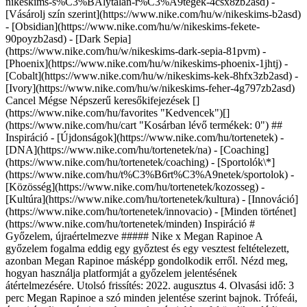
nikeskims-s%C3%BAlytalan-r%C3%A9tegek-4csx8zb2asd)
- [Vásárolj szín szerint](https://www.nike.com/hu/w/nikeskims-b2asd) - [Obsidian](https://www.nike.com/hu/w/nikeskims-fekete-90poyzb2asd) - [Dark Sepia](https://www.nike.com/hu/w/nikeskims-dark-sepia-81pvm) - [Phoenix](https://www.nike.com/hu/w/nikeskims-phoenix-1jhtj) - [Cobalt](https://www.nike.com/hu/w/nikeskims-kek-8hfx3zb2asd) - [Ivory](https://www.nike.com/hu/w/nikeskims-feher-4g797zb2asd) Cancel Mégse Népszerű keresőkifejezések [](https://www.nike.com/hu/favorites "Kedvencek")[](https://www.nike.com/hu/cart "Kosárban lévő termékek: 0") ## Inspiráció - [Újdonságok](https://www.nike.com/hu/tortenetek) - [DNA](https://www.nike.com/hu/tortenetek/na) - [Coaching](https://www.nike.com/hu/tortenetek/coaching) - [Sportolók\*](https://www.nike.com/hu/t%C3%B6rt%C3%A9netek/sportolok) - [Közösség](https://www.nike.com/hu/tortenetek/kozosseg) - [Kultúra](https://www.nike.com/hu/tortenetek/kultura) - [Innováció](https://www.nike.com/hu/tortenetek/innovacio) - [Minden történet](https://www.nike.com/hu/tortenetek/minden) Inspiráció # Győzelem, újraértelmezve ##### Nike x Megan Rapinoe A győzelem fogalma eddig egy győztest és egy vesztest feltételezett, azonban Megan Rapinoe másképp gondolkodik erről. Nézd meg, hogyan használja platformját a győzelem jelentésének átértelmezésére. Utolsó frissítés: 2022. augusztus 4. Olvasási idő: 3 perc Megan Rapinoe a szó minden jelentése szerint bajnok. Trófeái, érmei és elismerései azonban csak még jobban feltüzelik valódi célkitűzését: egy olyan tér megteremtését, ahol mindenki győztes lehet. Akár a faji igazságtalanságok terén foglal állást, akár a női futball egyenlő bérezéséért áll ki, Megan mindig is mások megsegítésére használta magas pozícióját. Jelenleg a Nike egy új kollekciója, a „Győzelem, újraértelmezve” révén közvetíti üzenetét. ## „A Győzelem, újraértelmezve a reflektorfény másokkal való megosztását hirdeti, és azt, hogy másokat önmagukért értékeljünk. Amikor elismerjük, értékeljük a másikat és megbízunk benne, képesek vagyunk a legjobbat kihozni belőle.” Megan Rapinoe ![Megan Rapinoe Victory Redefined kapszulakollekció](https://static.nike.com/a/images/f_auto/dpr_1.0,cs_srgb/h_2563,c_limit/358ccd84-bcab-47c7-8107-e90c97c9a504/megan-rapinoe-victory-redefined-kapszulakollekci%C3%B3.png) Megan arra sarkall minket ezzel a kollekcióval, hogy személyes győzelmeinket próbáljuk a nagy egész, a szélesebb közösség szempontjából értelmezni. Példamutatásával, Megan megosztja a reflektorfényt másokkal, hogy azok is szóhoz jussanak, akik eddig ritkábban kapták meg a mikrofont. ## „Fő célom a sportlóként való sikeresség jelentésének újraértelmezése” – mondja. „Szeretek focizni, ráadásul annyit mindent adott nekem ez a sportág. A legfantasztikusabb dolog viszont, amit kaptam, az a platform, ahol szabadon kifejezhetem magam és harcolhatok azokért a dolgokért, amiket szeretek.” Megan Rapinoe ![Megan Rapinoe Victory Redefined kapszulakollekció](https://static.nike.com/a/images/f_auto/dpr_1.0,cs_srgb/h_2563,c_limit/24fcd902-5492-470d-a901-3487332abb43/megan-rapinoe-victory-redefined-kapszulakollekci%C3%B3.png) Ezért törekszik arra, hogy a győzelem inkluzívabb legyen. Megan számára a valódi győzelem a sokféleséget ünnepli, és a siker érdekében tett közös erőfeszítést ismeri el. Elsőként mondja ki, hogy saját sikerének ő csak egy része. „Természetesen én vagyok az, aki a pályán játszik” – mondja. „Viszont mindig úgy gondolok a sikeremre, hogy többen tettük lehetővé, nem én egyedül értem el.” ## „Amikor együtt dolgozunk, foglalkozunk egymással, amikor másokra tekintettel hozunk döntéseket, mindannyian nyerünk általa.” Megan Rapinoe Most arra akar ösztönözni, hogy kérdezzük meg magunktól: „Kinek játszom? Minek játszom?” Itt az ideje, hogy eldöntsük. Ez győzelem, újraértelmezve. [Fedezd fel a kollekciót](https://www.nike.com/hu/w/futball-1gdj0)[Vásárold meg a Megan stílusos választásait](https://www.nike.com/hu/w/megan-rapinoe-7dm8j) ![Megan Rapinoe Victory Redefined kapszulakollekció](https://static.nike.com/a/images/f_auto/dpr_1.0,cs_srgb/w_1212,c_limit/24ba89ae-087a-4c69-86e7-8f97be47fea2/megan-rapinoe-victory-redefined-kapszulakollekci%C3%B3.png) A Megan Rapinoe kollekció mindenkinek esélyt biztosít. A sikert a kétesélyes, győztes-vesztes helyzetből kiemelve, a „Győzelem, újraértelmezve” mindenki előtt megnyitja a színpadot. Itt, a zsákmány nem csak a győzteseké, a zsákmány mindenkié. Eredeti közzététel: 2022. augusztus 5. ## Kapcsolódó történetek - ![Néhány látássérült futó mögött iramfutók haladnak](https://static.nike.com/a/images/f_auto/dpr_1.0,cs_srgb/w_600,c_limit/b282f791-ab22-4dac-964a-a355a218289f/n%C3%A9h%C3%A1ny-l%C3%A1t%C3%A1ss%C3%A9r%C3%BClt-fut%C3%B3-m%C3%B6g%C3%B6tt-iramfut%C3%B3k-haladnak.jpg) [](https://www.nike.com/hu/a/egy-futas-tortenete-ami-egy-kotellel-kezdodik) # Sportolók* # Futótörténet, amely egy kötéllel kezdődik - ![Florine Kouessan francia focista és klubja, a Witch FC ](https://static.nike.com/a/images/f_auto/dpr_1.0,cs_srgb/w_600,c_limit/0d29d4f9-f927-41e6-a70b-0279ce2a768b/florine-kouessan-francia-focista-%C3%A9s-klubja-a-witch-fc.jpg) [](https://www.nike.com/hu/a/a-francia-noi-foci-kreativ-alakjai) # Sportolók* # Boszorkányság: egy focista nagy visszhangot vált ki Párizs legkreatívabb klubjában - ![Interjú Madison Keysszel és Sloane Stephensszel](https://static.nike.com/a/images/f_auto/dpr_1.0,cs_srgb/w_600,c_limit/7f22665f-8132-4cfc-889d-c71445f5ed10/interj%C3%BA-madison-keysszel-%C3%A9s-sloane-stephensszel.jpg) [](https://www.nike.com/hu/a/interju-madison-keys-es-sloane-stephens) # Sportolók* # Egy az egy ellen: Sloane Stephens x Madison Keys - ![Renee Montgomery: Hogy lesznek a mozdulatokból mozgalmak?](https://static.nike.com/a/images/f_auto/dpr_1.0,cs_srgb/w_600,c_limit/82fee29d-6abe-4ed7-a594-936f527a89b5/renee-montgomery-hogy-lesznek-a-mozdulatokb%C3%B3l-mozgalmak.jpg) [](https://www.nike.com/hu/a/renee-montgomery-hogy-lesznek-a-mozdulatokbol-mozgalmak) # Sportolók* # Renee Montgomery: A mozdulatokból mozgalmak lesznek - ![Egy az egy ellen: Fran Kirby és Jordan Henderson](https://static.nike.com/a/images/f_auto/dpr_1.0,cs_srgb/w_600,c_limit/c79d1100-cc46-410e-a671-997068def1ff/egy-az-egy-ellen-fran-kirby-%C3%A9s-jordan-henderson.jpg) [](https://www.nike.com/hu/a/egy-az-egy-ellen-fran-kirby-jordan-henderson) # Sportolók* # Egy az egy ellen: Fran Kirby és Jordan Henderson Források [Ajándékutalványok](https://www.nike.com/hu/ajandekutalvanyok) [Üzlet keresése](https://www.nike.com/hu/retail/) [Nike Journal](https://www.nike.com/hu/tortenetek) [Csatlakozz tagjainkhoz](https://www.nike.com/hu/tagsag) [Visszajelzés](https://www.nike.com#site-feedback) [Promóciós kódok](https://www.nike.com/hu/promocios-kod) [Futócipő-kereső](https://www.nike.com/hu/futas/cipokereso) Segítség [Segítség](https://www.nike.com/hu/help) [Rendelés állapota](https://www.nike.com/hu/orders/details) [Szállítás](https://www.nike.com/hu/help/a/szallitas-kezbesites-eu) [Visszaküldés](https://www.nike.com/hu/help/a/visszakuldesi-iranyelvek-eu) [Fizetési lehetőségek](https://www.nike.com/hu/help/a/fizetesi-modok-eu) [Lépj velünk kapcsolatba](https://www.nike.com/hu/help/#contact) [Értékelések](https://www.nike.com/hu/help/a/ertekelesek) Vállalat [A Nikeról](https://about.nike.com/) [Hírek](https://news.nike.com/) [Karrier](https://jobs.nike.com/) [Befektetők](https://investors.nike.com/) [Fenntarthatóság](https://www.nike.com/hu/fenntarthatosag) [Akadálymentesség](https://www.nike.com/hu/hu/accessibility/statement) [Cél](https://www.nike.com/hu/cel) [Nike Coaching](https://www.nike.com/hu/coaching) Közösségi kedvezmények [Diákok](https://urldefense.com/v3/__https://services.sheerid.com/verify/68d15e386bcf0b059b3b1708/?locale=hu__%3B%21%21KLCbKzk%21nTvDkRbY-BbSpoWsFhAQdmMrehEzU3loDux4_exRVjO9--Ik_EbQNJ3bX2gkEwR7F9cVVROFKqLxE4B8uW6bnx4sVzK7KQ%24) [Tanárok](https://urldefense.com/v3/__https://services.sheerid.com/verify/68dcfa47c3f2fd1cd3069a9c/?locale=hu__%3B%21%21KLCbKzk%21nTvDkRbY-BbSpoWsFhAQdmMrehEzU3loDux4_exRVjO9--Ik_EbQNJ3bX2gkEwR7F9cVVROFKqLxE4B8uW6bnx6Qy45XMg%24) [Források](https://www.nike.com/hu/help) [Ajándékutalványok](https://www.nike.com/hu/ajandekutalvanyok) [Üzlet keresése](https://www.nike.com/hu/retail/) [Nike Journal](https://www.nike.com/hu/tortenetek) [Csatlakozz tagjainkhoz](https://www.nike.com/hu/tagsag) [Visszajelzés](https://www.nike.com#site-feedback) [Promóciós kódok](https://www.nike.com/hu/promocios-kod) [Futócipő-kereső](https://www.nike.com/hu/futas/cipokereso) [Segítség](https://www.nike.com/hu/help) [Segítség](https://www.nike.com/hu/help) [Rendelés állapota](https://www.nike.com/hu/orders/details) [Szállítás](https://www.nike.com/hu/help/a/szallitas-kezbesites-eu) [Visszaküldés](https://www.nike.com/hu/help/a/visszakuldesi-iranyelvek-eu) [Fizetési lehetőségek](https://www.nike.com/hu/help/a/fizetesi-modok-eu) [Lépj velünk kapcsolatba](https://www.nike.com/hu/help/#contact) [Értékelések](https://www.nike.com/hu/help/a/ertekelesek) [Vállalat](https://about.nike.com/en) [A Nikeról](https://about.nike.com/) [Hírek](https://news.nike.com/) [Karrier](https://jobs.nike.com/) [Befektetők](https://investors.nike.com/) [Fenntarthatóság](https://www.nike.com/hu/fenntarthatosag) [Akadálymentesség](https://www.nike.com/hu/hu/accessibility/statement) [Cél](https://www.nike.com/hu/cel) [Nike Coaching](https://www.nike.com/hu/coaching) ## Közösségi kedvezmények [Diákok](https://urldefense.com/v3/__https://services.sheerid.com/verify/68d15e386bcf0b059b3b1708/?locale=hu__%3B%21%21KLCbKzk%21nTvDkRbY-BbSpoWsFhAQdmMrehEzU3loDux4_exRVjO9--Ik_EbQNJ3bX2gkEwR7F9cVVROFKqLxE4B8uW6bnx4sVzK7KQ%24) [Tanárok](https://urldefense.com/v3/__https://services.sheerid.com/verify/68dcfa47c3f2fd1cd3069a9c/?locale=hu__%3B%21%21KLCbKzk%21nTvDkRbY-BbSpoWsFhAQdmMrehEzU3loDux4_exRVjO9--Ik_EbQNJ3bX2gkEwR7F9cVVROFKqLxE4B8uW