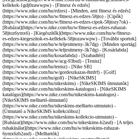
kellekek-1gdj0zawwpw)
- [Fitnesz és edzés]
(https://www.nike.com/hu/edzes) - [Minden, ami fitnesz és edzés]
(https://www.nike.com/hu/w/fitnesz-es-edzes-58jto) - [Cipők]
(https://www.nike.com/hu/w/fitnesz-es-edzes-cipok-58jtozy7ok) -
[Ruházat](https://www.nike.com/hu/w/fitnesz-es-edzes-ruhazat-
58jtoz6ymx6) - [Kiegészítők](https://www.nike.com/hu/w/fitnesz-
es-edzes-kiegeszitok-es-kellekek-58jtozawwpw)
- [További sportok]
(https://www.nike.com/hu/w/teljesitmeny-3k7dg) - [Minden sportág]
(https://www.nike.com/hu/w/teljesitmeny-3k7dg) - [Kosárlabda]
(https://www.nike.com/hu/kosarlabda) - [Szabadtéri]
(https://www.nike.com/hu/w/acg-93bsd) - [Tenisz]
(https://www.nike.com/hu/tenisz) - [Nike SB]
(https://www.nike.com/hu/w/gordeszkazas-8mfrf) - [Golf]
(https://www.nike.com/hu/golf) - [NikeSKIMS]
(https://www.nike.com/hu/nikeskims) - [NikeSKIMS útmutatók]
(https://www.nike.com/hu/nikeskims-katalogus) - [NikeSKIMS
katalógus](https://www.nike.com/hu/nikeskims-katalogus) -
[NikeSKIMS melltartó-útmutató]
(https://www.nike.com/hu/nikeskims-melltarto-utmutato) -
[Útmutató a NikeSKIMS kollekcióhoz]
(https://www.nike.com/hu/nikeskims-kollekcio-utmutato)
-
[Ruházat](https://www.nike.com/hu/w/nikeskims-b2asd) - [A teljes
ruhakínálat](https://www.nike.com/hu/w/nikeskims-ruhazat-
6ymx6zb2asd) - [Melltartók]