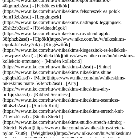
(https://www.nike.com/hu/w/nikeskims-sportmelltartok-
40qgmzb2asd) - [Felsők és trikók]
(https://www.nike.com/hu/w/nikeskims-felsoreszek-es-polok-
9om13zb2asd) - [Leggingsek]
(https://www.nike.com/hu/w/nikeskims-nadragok-leggingsek-
29sh2zb2asd) - [Rövidnadrágok]
(https://www.nike.com/hu/w/nikeskims-rovidnadragok-
38fphzb2asd) - [Cipők](https://www.nike.com/hu/w/nikeskims-
cipok-b2asdzy7ok) - [Kiegészítők]
(https://www.nike.com/hu/w/nikeskims-kiegeszitok-es-kellekek-
awwpwzb2asd)
- [Kollekciók](https://www.nike.com/hu/nikeskims-
kollekcio-utmutato) - [Minden kollekció]
(https://www.nike.com/hu/w/nikeskims-b2asd) - [Shine]
(https://www.nike.com/hu/w/nikeskims-nikeskims-shine-
aq8qbzb2asd) - [Matte](https://www.nike.com/hu/w/nikeskims-
nikeskims-matte-5s3enzb2asd) - [Airy]
(https://www.nike.com/hu/w/nikeskims-nikeskims-airy-
5c1qqzb2asd) - [Ribbed Seamless]
(https://www.nike.com/hu/w/nikeskims-nikeskims-seamless-
6lh4szb2asd) - [Stretch Knit]
(https://www.nike.com/hu/w/nikeskims-nikeskims-stretch-knit-
21jwlzb2asd) - [Studio Stretch]
(https://www.nike.com/hu/w/nikeskims-studio-stretch-admbq) -
[Stretch Nylon](https://www.nike.com/hu/w/nikeskims-stretch-
nylon-7sut9) - [Weightless](https://www.nike.com/hu/w/nikeskims-