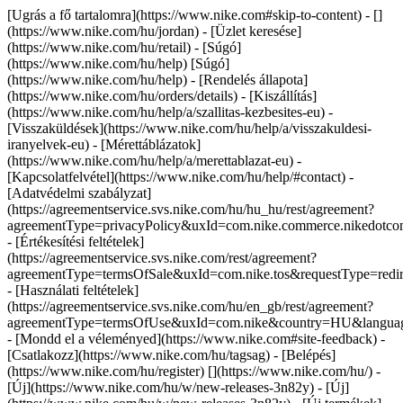
[Ugrás a fő tartalomra](https://www.nike.com#skip-to-content) - []
(https://www.nike.com/hu/jordan)
- [Üzlet keresése]
(https://www.nike.com/hu/retail) - [Súgó]
(https://www.nike.com/hu/help) [Súgó]
(https://www.nike.com/hu/help) - [Rendelés állapota]
(https://www.nike.com/hu/orders/details) - [Kiszállítás]
(https://www.nike.com/hu/help/a/szallitas-kezbesites-eu) -
[Visszaküldések](https://www.nike.com/hu/help/a/visszakuldesi-
iranyelvek-eu) - [Mérettáblázatok]
(https://www.nike.com/hu/help/a/merettablazat-eu) -
[Kapcsolatfelvétel](https://www.nike.com/hu/help/#contact) -
[Adatvédelmi szabályzat]
(https://agreementservice.svs.nike.com/hu/hu_hu/rest/agreement?
agreementType=privacyPolicy&uxId=com.nike.commerce.nikedot
- [Értékesítési feltételek]
(https://agreementservice.svs.nike.com/rest/agreement?
agreementType=termsOfSale&uxId=com.nike.tos&requestType=redir
- [Használati feltételek]
(https://agreementservice.svs.nike.com/hu/en_gb/rest/agreement?
agreementType=termsOfUse&uxId=com.nike&country=HU&language
- [Mondd el a véleményed](https://www.nike.com#site-feedback) -
[Csatlakozz](https://www.nike.com/hu/tagsag) - [Belépés]
(https://www.nike.com/hu/register)
[](https://www.nike.com/hu/) -
[Új](https://www.nike.com/hu/w/new-releases-3n82y) - [Új]