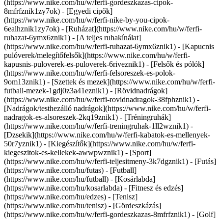
(https://www.nike.com/hu/w/ferfi-gordeszkazas-cipok-
8mfrfznik1zy7ok) - [Egyedi cipők]
(https://www.nike.com/hu/w/ferfi-nike-by-you-cipok-
6ealhznik1zy7ok)
- [Ruházat](https://www.nike.com/hu/w/ferfi-
ruhazat-6ymx6znik1) - [A teljes ruhakínálat]
(https://www.nike.com/hu/w/ferfi-ruhazat-6ymx6znik1) - [Kapucnis
pulóverek/melegítőfelsők](https://www.nike.com/hu/w/ferfi-
kapusnis-puloverek-es-puloverek-6riveznik1) - [Felsők és pólók]
(https://www.nike.com/hu/w/ferfi-felsoreszek-es-polok-
9om13znik1) - [Szettek és mezek](https://www.nike.com/hu/w/ferfi-
futball-mezek-1gdj0z3a41eznik1) - [Rövidnadrágok]
(https://www.nike.com/hu/w/ferfi-rovidnadragok-38fphznik1) -
[Nadrágok/testhezálló nadrágok](https://www.nike.com/hu/w/ferfi-
nadragok-es-alsoreszek-2kq19znik1) - [Tréningruhák]
(https://www.nike.com/hu/w/ferfi-treningruhak-1ll2wznik1) -
[Dzsekik](https://www.nike.com/hu/w/ferfi-kabatok-es-mellenyek-
50r7yznik1) - [Kiegészítők](https://www.nike.com/hu/w/ferfi-
kiegeszitok-es-kellekek-awwpwznik1)
- [Sport]
(https://www.nike.com/hu/w/ferfi-teljesitmeny-3k7dgznik1) - [Futás]
(https://www.nike.com/hu/futas) - [Futball]
(https://www.nike.com/hu/futball) - [Kosárlabda]
(https://www.nike.com/hu/kosarlabda) - [Fitnesz és edzés]
(https://www.nike.com/hu/edzes) - [Tenisz]
(https://www.nike.com/hu/tenisz) - [Gördeszkázás]
(https://www.nike.com/hu/w/ferfi-gordeszkazas-8mfrfznik1) - [Golf]