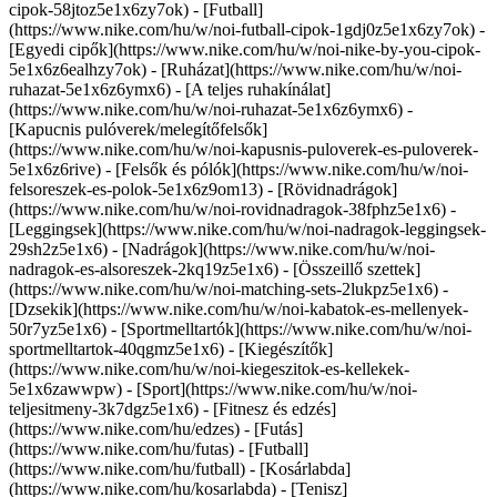
cipok-58jtoz5e1x6zy7ok) - [Futball]
(https://www.nike.com/hu/w/noi-futball-cipok-1gdj0z5e1x6zy7ok) -
[Egyedi cipők](https://www.nike.com/hu/w/noi-nike-by-you-cipok-
5e1x6z6ealhzy7ok)
- [Ruházat](https://www.nike.com/hu/w/noi-
ruhazat-5e1x6z6ymx6) - [A teljes ruhakínálat]
(https://www.nike.com/hu/w/noi-ruhazat-5e1x6z6ymx6) -
[Kapucnis pulóverek/melegítőfelsők]
(https://www.nike.com/hu/w/noi-kapusnis-puloverek-es-puloverek-
5e1x6z6rive) - [Felsők és pólók](https://www.nike.com/hu/w/noi-
felsoreszek-es-polok-5e1x6z9om13) - [Rövidnadrágok]
(https://www.nike.com/hu/w/noi-rovidnadragok-38fphz5e1x6) -
[Leggingsek](https://www.nike.com/hu/w/noi-nadragok-leggingsek-
29sh2z5e1x6) - [Nadrágok](https://www.nike.com/hu/w/noi-
nadragok-es-alsoreszek-2kq19z5e1x6) - [Összeillő szettek]
(https://www.nike.com/hu/w/noi-matching-sets-2lukpz5e1x6) -
[Dzsekik](https://www.nike.com/hu/w/noi-kabatok-es-mellenyek-
50r7yz5e1x6) - [Sportmelltartók](https://www.nike.com/hu/w/noi-
sportmelltartok-40qgmz5e1x6) - [Kiegészítők]
(https://www.nike.com/hu/w/noi-kiegeszitok-es-kellekek-
5e1x6zawwpw)
- [Sport](https://www.nike.com/hu/w/noi-
teljesitmeny-3k7dgz5e1x6) - [Fitnesz és edzés]
(https://www.nike.com/hu/edzes) - [Futás]
(https://www.nike.com/hu/futas) - [Futball]
(https://www.nike.com/hu/futball) - [Kosárlabda]
(https://www.nike.com/hu/kosarlabda) - [Tenisz]