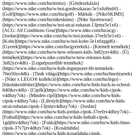
(https://www.nike.com/hu/tenisz) - [Gördeszkázás]
(https://www.nike.com/hu/w/noi-gordeszkazas-5e1x6z8mfrf) -
[Golf](https://www.nike.com/hu/golf)
- Márkák - [NikeSKIMS]
(https://www.nike.com/hu/nikeskims) - [Nike Sportswear]
(https://www.nike.com/hu/w/noi-utcai-ruhazat-13jrmz5e1x6) -
[ACG: All Conditions Gear](https://www.nike.com/hu/acg) -
[Jordan](https://www.nike.com/hu/w/noi-jordan-37eefz5e1x6) -
[Kobe](https://www.nike.com/hu/w/noi-kobe-5e1x6zpgd6) -
[Gyerek](https://www.nike.com/hu/gyerekek) - [Kiemelt termékek]
(https://www.nike.com/hu/w/new-releases-kids-3n82yzv4dh) - [Új
termékek](https://www.nike.com/hu/w/new-releases-kids-
3n82yzv4dh) - [Legnépszerűbb termékek]
(https://www.nike.com/hu/w/kids-legnepszer-bb-termekek-
76m50zv4dh) - [Tinik világa](https://www.nike.com/hu/tinedzserek)
- [Nike x LEGO® kollekció](https://www.nike.com/hu/lego) -
[Iskolakezdéshez](https://www.nike.com/hu/w/kids-back-to-school-
840ikzv4dh)
- [Cipők](https://www.nike.com/hu/w/kids-cipok-
v4dhzy7ok) - [Minden cipő](https://www.nike.com/hu/w/kids-
cipok-v4dhzy7ok) - [Lifestyle](https://www.nike.com/hu/w/kids-
utcai-ruhazat-cipok-13jrmzv4dhzy7ok) - [Jordan]
(https://www.nike.com/hu/w/kids-jordan-cipok-37eefzv4dhzy7ok) -
[Futball](https://www.nike.com/hu/w/kids-futball-cipok-
1gdj0zv4dhzy7ok) - [Futás](https://www.nike.com/hu/w/kids-futas-
cipok-37v7jzv4dhzy7ok) - [Kosárlabda]
(https://www.nike.com/hu/w/kids-kosarlabda-cipok-