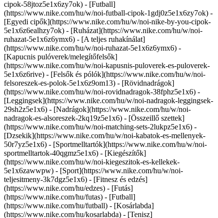
cipok-58jtoz5e1x6zy7ok) - [Futball]
(https://www.nike.com/hu/w/noi-futball-cipok-1gdj0z5e1x6zy7ok) -
[Egyedi cipők](https://www.nike.com/hu/w/noi-nike-by-you-cipok-
5e1x6z6ealhzy7ok)
- [Ruházat](https://www.nike.com/hu/w/noi-
ruhazat-5e1x6z6ymx6) - [A teljes ruhakínálat]
(https://www.nike.com/hu/w/noi-ruhazat-5e1x6z6ymx6) -
[Kapucnis pulóverek/melegítőfelsők]
(https://www.nike.com/hu/w/noi-kapusnis-puloverek-es-puloverek-
5e1x6z6rive) - [Felsők és pólók](https://www.nike.com/hu/w/noi-
felsoreszek-es-polok-5e1x6z9om13) - [Rövidnadrágok]
(https://www.nike.com/hu/w/noi-rovidnadragok-38fphz5e1x6) -
[Leggingsek](https://www.nike.com/hu/w/noi-nadragok-leggingsek-
29sh2z5e1x6) - [Nadrágok](https://www.nike.com/hu/w/noi-
nadragok-es-alsoreszek-2kq19z5e1x6) - [Összeillő szettek]
(https://www.nike.com/hu/w/noi-matching-sets-2lukpz5e1x6) -
[Dzsekik](https://www.nike.com/hu/w/noi-kabatok-es-mellenyek-
50r7yz5e1x6) - [Sportmelltartók](https://www.nike.com/hu/w/noi-
sportmelltartok-40qgmz5e1x6) - [Kiegészítők]
(https://www.nike.com/hu/w/noi-kiegeszitok-es-kellekek-
5e1x6zawwpw)
- [Sport](https://www.nike.com/hu/w/noi-
teljesitmeny-3k7dgz5e1x6) - [Fitnesz és edzés]
(https://www.nike.com/hu/edzes) - [Futás]
(https://www.nike.com/hu/futas) - [Futball]
(https://www.nike.com/hu/futball) - [Kosárlabda]
(https://www.nike.com/hu/kosarlabda) - [Tenisz]