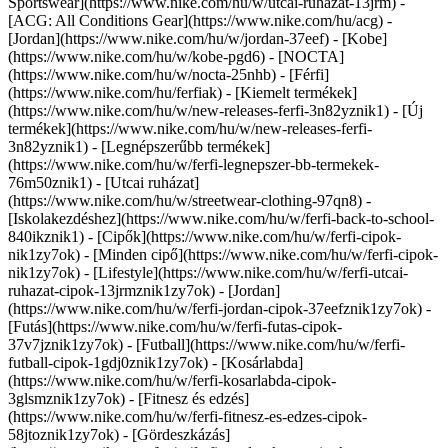
Sportswear](https://www.nike.com/hu/w/utcai-ruhazat-13jrm) -
[ACG: All Conditions Gear](https://www.nike.com/hu/acg) -
[Jordan](https://www.nike.com/hu/w/jordan-37eef) - [Kobe]
(https://www.nike.com/hu/w/kobe-pgd6) - [NOCTA]
(https://www.nike.com/hu/w/nocta-25nhb) - [Férfi]
(https://www.nike.com/hu/ferfiak) - [Kiemelt termékek]
(https://www.nike.com/hu/w/new-releases-ferfi-3n82yznik1) - [Új
termékek](https://www.nike.com/hu/w/new-releases-ferfi-
3n82yznik1) - [Legnépszerűbb termékek]
(https://www.nike.com/hu/w/ferfi-legnepszer-bb-termekek-
76m50znik1) - [Utcai ruházat]
(https://www.nike.com/hu/w/streetwear-clothing-97qn8) -
[Iskolakezdéshez](https://www.nike.com/hu/w/ferfi-back-to-school-
840ikznik1)
- [Cipők](https://www.nike.com/hu/w/ferfi-cipok-
nik1zy7ok) - [Minden cipő](https://www.nike.com/hu/w/ferfi-cipok-
nik1zy7ok) - [Lifestyle](https://www.nike.com/hu/w/ferfi-utcai-
ruhazat-cipok-13jrmznik1zy7ok) - [Jordan]
(https://www.nike.com/hu/w/ferfi-jordan-cipok-37eefznik1zy7ok) -
[Futás](https://www.nike.com/hu/w/ferfi-futas-cipok-
37v7jznik1zy7ok) - [Futball](https://www.nike.com/hu/w/ferfi-
futball-cipok-1gdj0znik1zy7ok) - [Kosárlabda]
(https://www.nike.com/hu/w/ferfi-kosarlabda-cipok-
3glsmznik1zy7ok) - [Fitnesz és edzés]
(https://www.nike.com/hu/w/ferfi-fitnesz-es-edzes-cipok-
58jtoznik1zy7ok) - [Gördeszkázás]