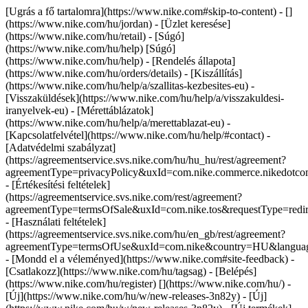
[Ugrás a fő tartalomra](https://www.nike.com#skip-to-content) - []
(https://www.nike.com/hu/jordan)
- [Üzlet keresése]
(https://www.nike.com/hu/retail) - [Súgó]
(https://www.nike.com/hu/help) [Súgó]
(https://www.nike.com/hu/help) - [Rendelés állapota]
(https://www.nike.com/hu/orders/details) - [Kiszállítás]
(https://www.nike.com/hu/help/a/szallitas-kezbesites-eu) -
[Visszaküldések](https://www.nike.com/hu/help/a/visszakuldesi-
iranyelvek-eu) - [Mérettáblázatok]
(https://www.nike.com/hu/help/a/merettablazat-eu) -
[Kapcsolatfelvétel](https://www.nike.com/hu/help/#contact) -
[Adatvédelmi szabályzat]
(https://agreementservice.svs.nike.com/hu/hu_hu/rest/agreement?
agreementType=privacyPolicy&uxId=com.nike.commerce.nikedot
- [Értékesítési feltételek]
(https://agreementservice.svs.nike.com/rest/agreement?
agreementType=termsOfSale&uxId=com.nike.tos&requestType=redir
- [Használati feltételek]
(https://agreementservice.svs.nike.com/hu/en_gb/rest/agreement?
agreementType=termsOfUse&uxId=com.nike&country=HU&language
- [Mondd el a véleményed](https://www.nike.com#site-feedback) -
[Csatlakozz](https://www.nike.com/hu/tagsag) - [Belépés]
(https://www.nike.com/hu/register)
[](https://www.nike.com/hu/) -
[Új](https://www.nike.com/hu/w/new-releases-3n82y) - [Új]