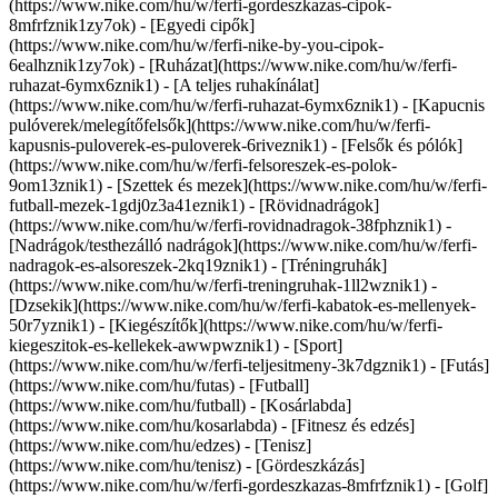
(https://www.nike.com/hu/w/ferfi-gordeszkazas-cipok-
8mfrfznik1zy7ok) - [Egyedi cipők]
(https://www.nike.com/hu/w/ferfi-nike-by-you-cipok-
6ealhznik1zy7ok)
- [Ruházat](https://www.nike.com/hu/w/ferfi-
ruhazat-6ymx6znik1) - [A teljes ruhakínálat]
(https://www.nike.com/hu/w/ferfi-ruhazat-6ymx6znik1) - [Kapucnis
pulóverek/melegítőfelsők](https://www.nike.com/hu/w/ferfi-
kapusnis-puloverek-es-puloverek-6riveznik1) - [Felsők és pólók]
(https://www.nike.com/hu/w/ferfi-felsoreszek-es-polok-
9om13znik1) - [Szettek és mezek](https://www.nike.com/hu/w/ferfi-
futball-mezek-1gdj0z3a41eznik1) - [Rövidnadrágok]
(https://www.nike.com/hu/w/ferfi-rovidnadragok-38fphznik1) -
[Nadrágok/testhezálló nadrágok](https://www.nike.com/hu/w/ferfi-
nadragok-es-alsoreszek-2kq19znik1) - [Tréningruhák]
(https://www.nike.com/hu/w/ferfi-treningruhak-1ll2wznik1) -
[Dzsekik](https://www.nike.com/hu/w/ferfi-kabatok-es-mellenyek-
50r7yznik1) - [Kiegészítők](https://www.nike.com/hu/w/ferfi-
kiegeszitok-es-kellekek-awwpwznik1)
- [Sport]
(https://www.nike.com/hu/w/ferfi-teljesitmeny-3k7dgznik1) - [Futás]
(https://www.nike.com/hu/futas) - [Futball]
(https://www.nike.com/hu/futball) - [Kosárlabda]
(https://www.nike.com/hu/kosarlabda) - [Fitnesz és edzés]
(https://www.nike.com/hu/edzes) - [Tenisz]
(https://www.nike.com/hu/tenisz) - [Gördeszkázás]
(https://www.nike.com/hu/w/ferfi-gordeszkazas-8mfrfznik1) - [Golf]