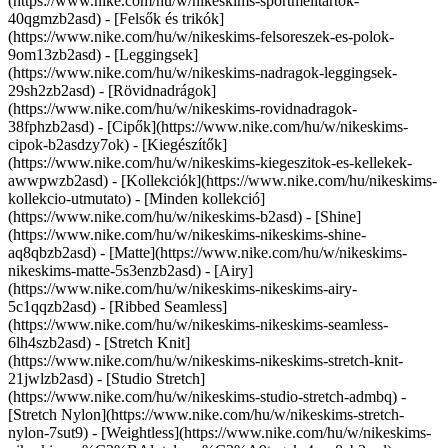
(https://www.nike.com/hu/w/nikeskims-sportmelltartok-
40qgmzb2asd) - [Felsők és trikók]
(https://www.nike.com/hu/w/nikeskims-felsoreszek-es-polok-
9om13zb2asd) - [Leggingsek]
(https://www.nike.com/hu/w/nikeskims-nadragok-leggingsek-
29sh2zb2asd) - [Rövidnadrágok]
(https://www.nike.com/hu/w/nikeskims-rovidnadragok-
38fphzb2asd) - [Cipők](https://www.nike.com/hu/w/nikeskims-
cipok-b2asdzy7ok) - [Kiegészítők]
(https://www.nike.com/hu/w/nikeskims-kiegeszitok-es-kellekek-
awwpwzb2asd)
- [Kollekciók](https://www.nike.com/hu/nikeskims-
kollekcio-utmutato) - [Minden kollekció]
(https://www.nike.com/hu/w/nikeskims-b2asd) - [Shine]
(https://www.nike.com/hu/w/nikeskims-nikeskims-shine-
aq8qbzb2asd) - [Matte](https://www.nike.com/hu/w/nikeskims-
nikeskims-matte-5s3enzb2asd) - [Airy]
(https://www.nike.com/hu/w/nikeskims-nikeskims-airy-
5c1qqzb2asd) - [Ribbed Seamless]
(https://www.nike.com/hu/w/nikeskims-nikeskims-seamless-
6lh4szb2asd) - [Stretch Knit]
(https://www.nike.com/hu/w/nikeskims-nikeskims-stretch-knit-
21jwlzb2asd) - [Studio Stretch]
(https://www.nike.com/hu/w/nikeskims-studio-stretch-admbq) -
[Stretch Nylon](https://www.nike.com/hu/w/nikeskims-stretch-
nylon-7sut9) - [Weightless](https://www.nike.com/hu/w/nikeskims-