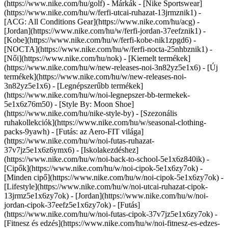
(https://www.nike.com/hu/golf)
- Márkák - [Nike Sportswear]
(https://www.nike.com/hu/w/ferfi-utcai-ruhazat-13jrmznik1) -
[ACG: All Conditions Gear](https://www.nike.com/hu/acg) -
[Jordan](https://www.nike.com/hu/w/ferfi-jordan-37eefznik1) -
[Kobe](https://www.nike.com/hu/w/ferfi-kobe-nik1zpgd6) -
[NOCTA](https://www.nike.com/hu/w/ferfi-nocta-25nhbznik1) -
[Női](https://www.nike.com/hu/nok) - [Kiemelt termékek]
(https://www.nike.com/hu/w/new-releases-noi-3n82yz5e1x6) - [Új
termékek](https://www.nike.com/hu/w/new-releases-noi-
3n82yz5e1x6) - [Legnépszerűbb termékek]
(https://www.nike.com/hu/w/noi-legnepszer-bb-termekek-
5e1x6z76m50) - [Style By: Moon Shoe]
(https://www.nike.com/hu/nike-style-by) - [Szezonális
ruhakollekciók](https://www.nike.com/hu/w/seasonal-clothing-
packs-9yawh) - [Futás: az Aero-FIT világa]
(https://www.nike.com/hu/w/noi-futas-ruhazat-
37v7jz5e1x6z6ymx6) - [Iskolakezdéshez]
(https://www.nike.com/hu/w/noi-back-to-school-5e1x6z840ik)
-
[Cipők](https://www.nike.com/hu/w/noi-cipok-5e1x6zy7ok) -
[Minden cipő](https://www.nike.com/hu/w/noi-cipok-5e1x6zy7ok) -
[Lifestyle](https://www.nike.com/hu/w/noi-utcai-ruhazat-cipok-
13jrmz5e1x6zy7ok) - [Jordan](https://www.nike.com/hu/w/noi-
jordan-cipok-37eefz5e1x6zy7ok) - [Futás]
(https://www.nike.com/hu/w/noi-futas-cipok-37v7jz5e1x6zy7ok) -
[Fitnesz és edzés](https://www.nike.com/hu/w/noi-fitnesz-es-edzes-