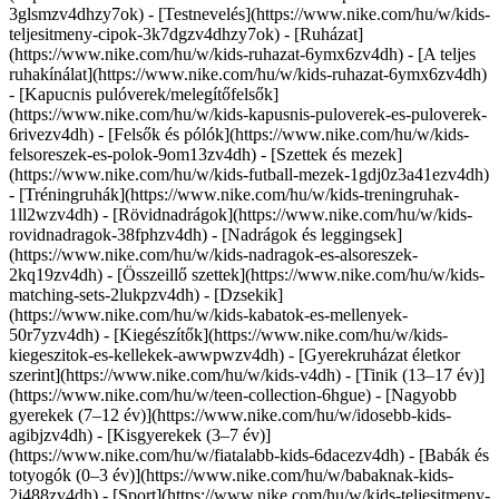
3glsmzv4dhzy7ok) - [Testnevelés](https://www.nike.com/hu/w/kids-
teljesitmeny-cipok-3k7dgzv4dhzy7ok)
- [Ruházat]
(https://www.nike.com/hu/w/kids-ruhazat-6ymx6zv4dh) - [A teljes
ruhakínálat](https://www.nike.com/hu/w/kids-ruhazat-6ymx6zv4dh)
- [Kapucnis pulóverek/melegítőfelsők]
(https://www.nike.com/hu/w/kids-kapusnis-puloverek-es-puloverek-
6rivezv4dh) - [Felsők és pólók](https://www.nike.com/hu/w/kids-
felsoreszek-es-polok-9om13zv4dh) - [Szettek és mezek]
(https://www.nike.com/hu/w/kids-futball-mezek-1gdj0z3a41ezv4dh)
- [Tréningruhák](https://www.nike.com/hu/w/kids-treningruhak-
1ll2wzv4dh) - [Rövidnadrágok](https://www.nike.com/hu/w/kids-
rovidnadragok-38fphzv4dh) - [Nadrágok és leggingsek]
(https://www.nike.com/hu/w/kids-nadragok-es-alsoreszek-
2kq19zv4dh) - [Összeillő szettek](https://www.nike.com/hu/w/kids-
matching-sets-2lukpzv4dh) - [Dzsekik]
(https://www.nike.com/hu/w/kids-kabatok-es-mellenyek-
50r7yzv4dh) - [Kiegészítők](https://www.nike.com/hu/w/kids-
kiegeszitok-es-kellekek-awwpwzv4dh)
- [Gyerekruházat életkor
szerint](https://www.nike.com/hu/w/kids-v4dh) - [Tinik (13–17 év)]
(https://www.nike.com/hu/w/teen-collection-6hgue) - [Nagyobb
gyerekek (7–12 év)](https://www.nike.com/hu/w/idosebb-kids-
agibjzv4dh) - [Kisgyerekek (3–7 év)]
(https://www.nike.com/hu/w/fiatalabb-kids-6dacezv4dh) - [Babák és
totyogók (0–3 év)](https://www.nike.com/hu/w/babaknak-kids-
2j488zv4dh)
- [Sport](https://www.nike.com/hu/w/kids-teljesitmeny-