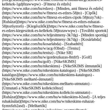
kellekek-1gdj0zawwpw)
- [Fitnesz és edzés]
(https://www.nike.com/hu/edzes) - [Minden, ami fitnesz és edzés]
(https://www.nike.com/hu/w/fitnesz-es-edzes-58jto) - [Cipők]
(https://www.nike.com/hu/w/fitnesz-es-edzes-cipok-58jtozy7ok) -
[Ruházat](https://www.nike.com/hu/w/fitnesz-es-edzes-ruhazat-
58jtoz6ymx6) - [Kiegészítők](https://www.nike.com/hu/w/fitnesz-
es-edzes-kiegeszitok-es-kellekek-58jtozawwpw)
- [További sportok]
(https://www.nike.com/hu/w/teljesitmeny-3k7dg) - [Minden sportág]
(https://www.nike.com/hu/w/teljesitmeny-3k7dg) - [Kosárlabda]
(https://www.nike.com/hu/kosarlabda) - [Szabadtéri]
(https://www.nike.com/hu/w/acg-93bsd) - [Tenisz]
(https://www.nike.com/hu/tenisz) - [Nike SB]
(https://www.nike.com/hu/w/gordeszkazas-8mfrf) - [Golf]
(https://www.nike.com/hu/golf) - [NikeSKIMS]
(https://www.nike.com/hu/nikeskims) - [NikeSKIMS útmutatók]
(https://www.nike.com/hu/nikeskims-katalogus) - [NikeSKIMS
katalógus](https://www.nike.com/hu/nikeskims-katalogus) -
[NikeSKIMS melltartó-útmutató]
(https://www.nike.com/hu/nikeskims-melltarto-utmutato) -
[Útmutató a NikeSKIMS kollekcióhoz]
(https://www.nike.com/hu/nikeskims-kollekcio-utmutato)
-
[Ruházat](https://www.nike.com/hu/w/nikeskims-b2asd) - [A teljes
ruhakínálat](https://www.nike.com/hu/w/nikeskims-ruhazat-
6ymx6zb2asd) - [Melltartók]