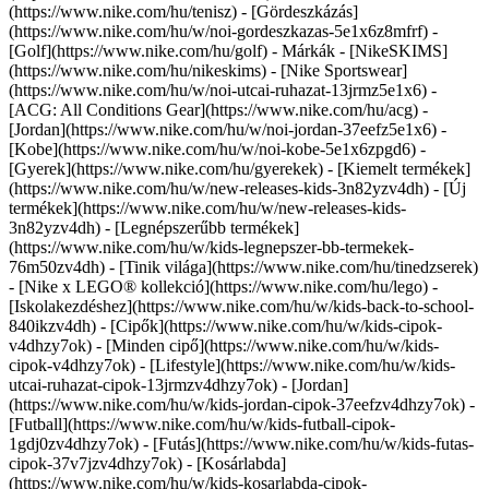
(https://www.nike.com/hu/tenisz) - [Gördeszkázás]
(https://www.nike.com/hu/w/noi-gordeszkazas-5e1x6z8mfrf) -
[Golf](https://www.nike.com/hu/golf)
- Márkák - [NikeSKIMS]
(https://www.nike.com/hu/nikeskims) - [Nike Sportswear]
(https://www.nike.com/hu/w/noi-utcai-ruhazat-13jrmz5e1x6) -
[ACG: All Conditions Gear](https://www.nike.com/hu/acg) -
[Jordan](https://www.nike.com/hu/w/noi-jordan-37eefz5e1x6) -
[Kobe](https://www.nike.com/hu/w/noi-kobe-5e1x6zpgd6) -
[Gyerek](https://www.nike.com/hu/gyerekek) - [Kiemelt termékek]
(https://www.nike.com/hu/w/new-releases-kids-3n82yzv4dh) - [Új
termékek](https://www.nike.com/hu/w/new-releases-kids-
3n82yzv4dh) - [Legnépszerűbb termékek]
(https://www.nike.com/hu/w/kids-legnepszer-bb-termekek-
76m50zv4dh) - [Tinik világa](https://www.nike.com/hu/tinedzserek)
- [Nike x LEGO® kollekció](https://www.nike.com/hu/lego) -
[Iskolakezdéshez](https://www.nike.com/hu/w/kids-back-to-school-
840ikzv4dh)
- [Cipők](https://www.nike.com/hu/w/kids-cipok-
v4dhzy7ok) - [Minden cipő](https://www.nike.com/hu/w/kids-
cipok-v4dhzy7ok) - [Lifestyle](https://www.nike.com/hu/w/kids-
utcai-ruhazat-cipok-13jrmzv4dhzy7ok) - [Jordan]
(https://www.nike.com/hu/w/kids-jordan-cipok-37eefzv4dhzy7ok) -
[Futball](https://www.nike.com/hu/w/kids-futball-cipok-
1gdj0zv4dhzy7ok) - [Futás](https://www.nike.com/hu/w/kids-futas-
cipok-37v7jzv4dhzy7ok) - [Kosárlabda]
(https://www.nike.com/hu/w/kids-kosarlabda-cipok-