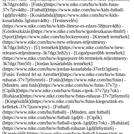
3k7dgzv4dh) - [Futás](https://www.nike.com/hu/w/kids-futas-
37v7jzv4dh) - [Futball](https://www.nike.com/hu/w/kids-futball-
1gdj0zv4dh) - [Kosárlabda](https://www.nike.com/hu/w/kids-
kosarlabda-3glsmzv4dh) - [Testnevelés]
(https://www.nike.com/hu/w/kids-fitnesz-es-edzes-58jtozv4dh) -
[Gördeszkázás](https://www.nike.com/hu/w/gordeszkazas-8mfrf) -
[Sport](https://www.nike.com/hu/lockerroom) - [Kiemelt termékek]
(https://www.nike.com/hu/w/new-releases-teljesitmeny-
3k7dgz3n82y) - [Új termékek](https://www.nike.com/hu/w/new-
releases-teljesitmeny-3k7dgz3n82y) - [Legnépszerűbb termékek]
(https://www.nike.com/hu/w/legnepszer-bb-termekek-teljesitmeny-
3k7dgz76m50) - [Jordan kosárlabdás termékek]
(https://www.nike.com/hu/w/jordan-kosarlabda-37eefz3glsm) -
[Futás: Fedezd fel az Aerofitet](https://www.nike.com/hu/w/futas-
ruhazat-37v7jz6ymx6)
- [Futás](https://www.nike.com/hu/futas) -
[Minden, ami futás](https://www.nike.com/hu/w/futas-37v7j) -
[Cipők](https://www.nike.com/hu/w/futas-cipok-37v7jzy7ok) -
[Ruházat](https://www.nike.com/hu/w/futas-ruhazat-37v7jz6ymx6)
- [Kiegészítők](https://www.nike.com/hu/w/futas-kiegeszitok-es-
kellekek-37v7jzawwpw)
- [Futball]
(https://www.nike.com/hu/futball) - [Minden, ami futball]
(https://www.nike.com/hu/w/futball-1gdj0) - [Cipők]
(https://www.nike.com/hu/w/futball-cipok-1gdj0zy7ok) - [Ruházat]
(https://www.nike.com/hu/w/futball-ruhazat-1gdj0z6ymx6) -
[Kiegészítők](https://www.nike.com/hu/w/futball-kiegeszitok-es-