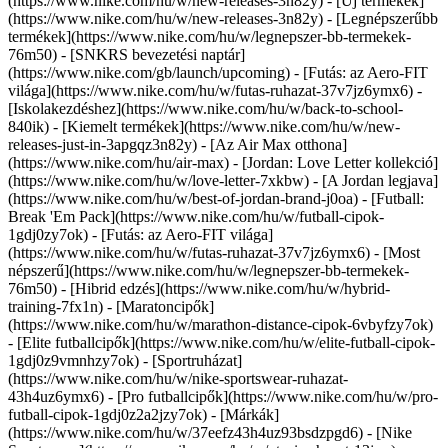
(https://www.nike.com/hu/w/new-releases-3n82y) - [Új termékek]
(https://www.nike.com/hu/w/new-releases-3n82y) - [Legnépszerűbb
termékek](https://www.nike.com/hu/w/legnepszer-bb-termekek-
76m50) - [SNKRS bevezetési naptár]
(https://www.nike.com/gb/launch/upcoming) - [Futás: az Aero-FIT
világa](https://www.nike.com/hu/w/futas-ruhazat-37v7jz6ymx6) -
[Iskolakezdéshez](https://www.nike.com/hu/w/back-to-school-
840ik)
- [Kiemelt termékek](https://www.nike.com/hu/w/new-
releases-just-in-3apgqz3n82y) - [Az Air Max otthona]
(https://www.nike.com/hu/air-max) - [Jordan: Love Letter kollekció]
(https://www.nike.com/hu/w/love-letter-7xkbw) - [A Jordan legjava]
(https://www.nike.com/hu/w/best-of-jordan-brand-j0oa) - [Futball:
Break 'Em Pack](https://www.nike.com/hu/w/futball-cipok-
1gdj0zy7ok) - [Futás: az Aero-FIT világa]
(https://www.nike.com/hu/w/futas-ruhazat-37v7jz6ymx6)
- [Most
népszerű](https://www.nike.com/hu/w/legnepszer-bb-termekek-
76m50) - [Hibrid edzés](https://www.nike.com/hu/w/hybrid-
training-7fx1n) - [Maratoncipők]
(https://www.nike.com/hu/w/marathon-distance-cipok-6vbyfzy7ok)
- [Elite futballcipők](https://www.nike.com/hu/w/elite-futball-cipok-
1gdj0z9vmnhzy7ok) - [Sportruházat]
(https://www.nike.com/hu/w/nike-sportswear-ruhazat-
43h4uz6ymx6) - [Pro futballcipők](https://www.nike.com/hu/w/pro-
futball-cipok-1gdj0z2a2jzy7ok)
- [Márkák]
(https://www.nike.com/hu/w/37eefz43h4uz93bsdzpgd6) - [Nike