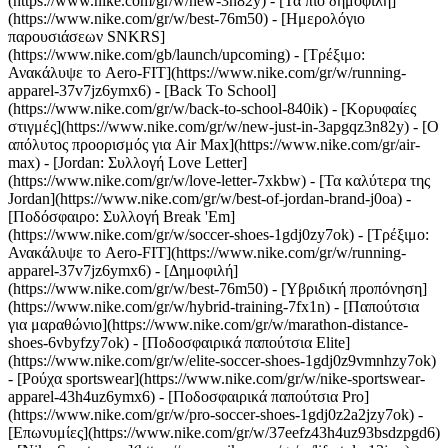
(https://www.nike.com/gr/w/new-3n82y) - [Τα πιο δημοφιλή]
(https://www.nike.com/gr/w/best-76m50) - [Ημερολόγιο
παρουσιάσεων SNKRS]
(https://www.nike.com/gb/launch/upcoming) - [Τρέξιμο:
Ανακάλυψε το Aero-FIT](https://www.nike.com/gr/w/running-
apparel-37v7jz6ymx6) - [Back To School]
(https://www.nike.com/gr/w/back-to-school-840ik)
- [Κορυφαίες
στιγμές](https://www.nike.com/gr/w/new-just-in-3apgqz3n82y) - [Ο
απόλυτος προορισμός για Air Max](https://www.nike.com/gr/air-
max) - [Jordan: Συλλογή Love Letter]
(https://www.nike.com/gr/w/love-letter-7xkbw) - [Τα καλύτερα της
Jordan](https://www.nike.com/gr/w/best-of-jordan-brand-j0oa) -
[Ποδόσφαιρο: Συλλογή Break 'Em]
(https://www.nike.com/gr/w/soccer-shoes-1gdj0zy7ok) - [Τρέξιμο:
Ανακάλυψε το Aero-FIT](https://www.nike.com/gr/w/running-
apparel-37v7jz6ymx6)
- [Δημοφιλή]
(https://www.nike.com/gr/w/best-76m50) - [Υβριδική προπόνηση]
(https://www.nike.com/gr/w/hybrid-training-7fx1n) - [Παπούτσια
για μαραθώνιο](https://www.nike.com/gr/w/marathon-distance-
shoes-6vbyfzy7ok) - [Ποδοσφαιρικά παπούτσια Elite]
(https://www.nike.com/gr/w/elite-soccer-shoes-1gdj0z9vmnhzy7ok)
- [Ρούχα sportswear](https://www.nike.com/gr/w/nike-sportswear-
apparel-43h4uz6ymx6) - [Ποδοσφαιρικά παπούτσια Pro]
(https://www.nike.com/gr/w/pro-soccer-shoes-1gdj0z2a2jzy7ok)
-
[Επωνυμίες](https://www.nike.com/gr/w/37eefz43h4uz93bsdzpgd6)