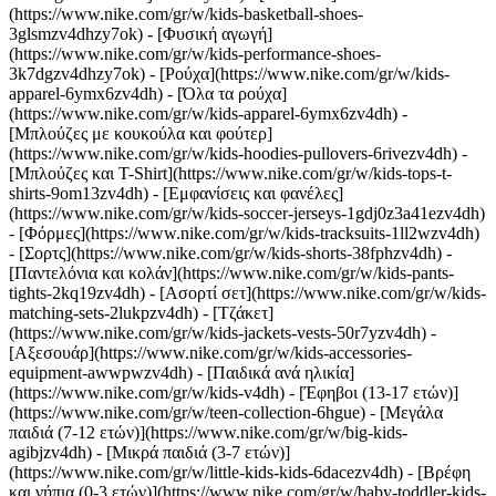
(https://www.nike.com/gr/w/kids-basketball-shoes-
3glsmzv4dhzy7ok) - [Φυσική αγωγή]
(https://www.nike.com/gr/w/kids-performance-shoes-
3k7dgzv4dhzy7ok)
- [Ρούχα](https://www.nike.com/gr/w/kids-
apparel-6ymx6zv4dh) - [Όλα τα ρούχα]
(https://www.nike.com/gr/w/kids-apparel-6ymx6zv4dh) -
[Μπλούζες με κουκούλα και φούτερ]
(https://www.nike.com/gr/w/kids-hoodies-pullovers-6rivezv4dh) -
[Μπλούζες και T-Shirt](https://www.nike.com/gr/w/kids-tops-t-
shirts-9om13zv4dh) - [Εμφανίσεις και φανέλες]
(https://www.nike.com/gr/w/kids-soccer-jerseys-1gdj0z3a41ezv4dh)
- [Φόρμες](https://www.nike.com/gr/w/kids-tracksuits-1ll2wzv4dh)
- [Σορτς](https://www.nike.com/gr/w/kids-shorts-38fphzv4dh) -
[Παντελόνια και κολάν](https://www.nike.com/gr/w/kids-pants-
tights-2kq19zv4dh) - [Ασορτί σετ](https://www.nike.com/gr/w/kids-
matching-sets-2lukpzv4dh) - [Τζάκετ]
(https://www.nike.com/gr/w/kids-jackets-vests-50r7yzv4dh) -
[Αξεσουάρ](https://www.nike.com/gr/w/kids-accessories-
equipment-awwpwzv4dh)
- [Παιδικά ανά ηλικία]
(https://www.nike.com/gr/w/kids-v4dh) - [Έφηβοι (13-17 ετών)]
(https://www.nike.com/gr/w/teen-collection-6hgue) - [Μεγάλα
παιδιά (7-12 ετών)](https://www.nike.com/gr/w/big-kids-
agibjzv4dh) - [Μικρά παιδιά (3-7 ετών)]
(https://www.nike.com/gr/w/little-kids-kids-6dacezv4dh) - [Βρέφη
και νήπια (0-3 ετών)](https://www.nike.com/gr/w/baby-toddler-kids-