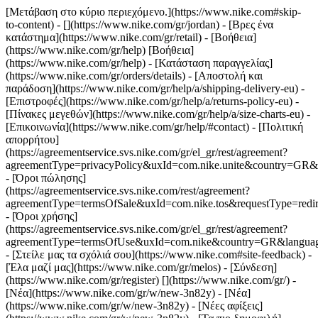
[Μετάβαση στο κύριο περιεχόμενο.](https://www.nike.com#skip-
to-content) - [](https://www.nike.com/gr/jordan)
- [Βρες ένα
κατάστημα](https://www.nike.com/gr/retail) - [Βοήθεια]
(https://www.nike.com/gr/help) [Βοήθεια]
(https://www.nike.com/gr/help) - [Κατάσταση παραγγελίας]
(https://www.nike.com/gr/orders/details) - [Αποστολή και
παράδοση](https://www.nike.com/gr/help/a/shipping-delivery-eu) -
[Επιστροφές](https://www.nike.com/gr/help/a/returns-policy-eu) -
[Πίνακες μεγεθών](https://www.nike.com/gr/help/a/size-charts-eu) -
[Επικοινωνία](https://www.nike.com/gr/help/#contact) - [Πολιτική
απορρήτου]
(https://agreementservice.svs.nike.com/gr/el_gr/rest/agreement?
agreementType=privacyPolicy&uxId=com.nike.unite&country=GR&l
- [Όροι πώλησης]
(https://agreementservice.svs.nike.com/rest/agreement?
agreementType=termsOfSale&uxId=com.nike.tos&requestType=redir
- [Όροι χρήσης]
(https://agreementservice.svs.nike.com/gr/el_gr/rest/agreement?
agreementType=termsOfUse&uxId=com.nike&country=GR&language
- [Στείλε μας τα σχόλιά σου](https://www.nike.com#site-feedback) -
[Έλα μαζί μας](https://www.nike.com/gr/melos) - [Σύνδεση]
(https://www.nike.com/gr/register)
[](https://www.nike.com/gr/) -
[Νέα](https://www.nike.com/gr/w/new-3n82y) - [Νέα]
(https://www.nike.com/gr/w/new-3n82y) - [Νέες αφίξεις]