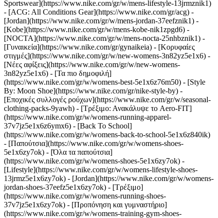
Sportswear](https://www.nike.com/gr/w/mens-lifestyle-13jrmznik1)
- [ACG: All Conditions Gear](https://www.nike.com/gr/acg) -
[Jordan](https://www.nike.com/gr/w/mens-jordan-37eefznik1) -
[Kobe](https://www.nike.com/gr/w/mens-kobe-nik1zpgd6) -
[NOCTA](https://www.nike.com/gr/w/mens-nocta-25nhbznik1) -
[Γυναικεία](https://www.nike.com/gr/gynaikeia) - [Κορυφαίες
στιγμές](https://www.nike.com/gr/w/new-womens-3n82yz5e1x6) -
[Νέες αφίξεις](https://www.nike.com/gr/w/new-womens-
3n82yz5e1x6) - [Τα πιο δημοφιλή]
(https://www.nike.com/gr/w/womens-best-5e1x6z76m50) - [Style
By: Moon Shoe](https://www.nike.com/gr/nike-style-by) -
[Εποχικές συλλογές ρούχων](https://www.nike.com/gr/w/seasonal-
clothing-packs-9yawh) - [Τρέξιμο: Ανακάλυψε το Aero-FIT]
(https://www.nike.com/gr/w/womens-running-apparel-
37v7jz5e1x6z6ymx6) - [Back To School]
(https://www.nike.com/gr/w/womens-back-to-school-5e1x6z840ik)
- [Παπούτσια](https://www.nike.com/gr/w/womens-shoes-
5e1x6zy7ok) - [Όλα τα παπούτσια]
(https://www.nike.com/gr/w/womens-shoes-5e1x6zy7ok) -
[Lifestyle](https://www.nike.com/gr/w/womens-lifestyle-shoes-
13jrmz5e1x6zy7ok) - [Jordan](https://www.nike.com/gr/w/womens-
jordan-shoes-37eefz5e1x6zy7ok) - [Τρέξιμο]
(https://www.nike.com/gr/w/womens-running-shoes-
37v7jz5e1x6zy7ok) - [Προπόνηση και γυμναστήριο]
(https://www.nike.com/gr/w/womens-training-gym-shoes-