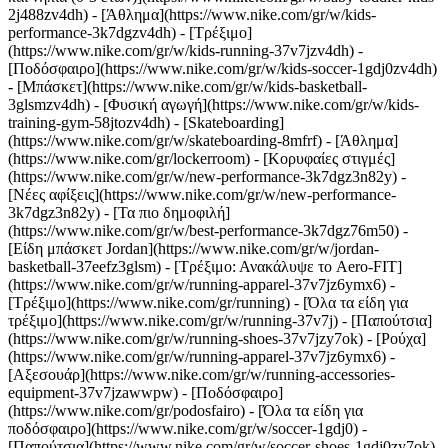
2j488zv4dh)
- [Άθλημα](https://www.nike.com/gr/w/kids-
performance-3k7dgzv4dh) - [Τρέξιμο]
(https://www.nike.com/gr/w/kids-running-37v7jzv4dh) -
[Ποδόσφαιρο](https://www.nike.com/gr/w/kids-soccer-1gdj0zv4dh)
- [Μπάσκετ](https://www.nike.com/gr/w/kids-basketball-
3glsmzv4dh) - [Φυσική αγωγή](https://www.nike.com/gr/w/kids-
training-gym-58jtozv4dh) - [Skateboarding]
(https://www.nike.com/gr/w/skateboarding-8mfrf) - [Άθλημα]
(https://www.nike.com/gr/lockerroom) - [Κορυφαίες στιγμές]
(https://www.nike.com/gr/w/new-performance-3k7dgz3n82y) -
[Νέες αφίξεις](https://www.nike.com/gr/w/new-performance-
3k7dgz3n82y) - [Τα πιο δημοφιλή]
(https://www.nike.com/gr/w/best-performance-3k7dgz76m50) -
[Είδη μπάσκετ Jordan](https://www.nike.com/gr/w/jordan-
basketball-37eefz3glsm) - [Τρέξιμο: Ανακάλυψε το Aero-FIT]
(https://www.nike.com/gr/w/running-apparel-37v7jz6ymx6)
-
[Τρέξιμο](https://www.nike.com/gr/running) - [Όλα τα είδη για
τρέξιμο](https://www.nike.com/gr/w/running-37v7j) - [Παπούτσια]
(https://www.nike.com/gr/w/running-shoes-37v7jzy7ok) - [Ρούχα]
(https://www.nike.com/gr/w/running-apparel-37v7jz6ymx6) -
[Αξεσουάρ](https://www.nike.com/gr/w/running-accessories-
equipment-37v7jzawwpw)
- [Ποδόσφαιρο]
(https://www.nike.com/gr/podosfairo) - [Όλα τα είδη για
ποδόσφαιρο](https://www.nike.com/gr/w/soccer-1gdj0) -
[Παπούτσια](https://www.nike.com/gr/w/soccer-shoes-1gdj0zy7ok)