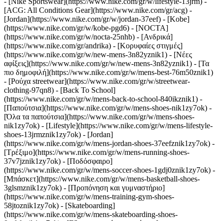
- [Nike Sportswear](https://www.nike.com/gr/w/lifestyle-13jrm) -
[ACG: All Conditions Gear](https://www.nike.com/gr/acg) -
[Jordan](https://www.nike.com/gr/w/jordan-37eef) - [Kobe]
(https://www.nike.com/gr/w/kobe-pgd6) - [NOCTA]
(https://www.nike.com/gr/w/nocta-25nhb) - [Ανδρικά]
(https://www.nike.com/gr/andrika) - [Κορυφαίες στιγμές]
(https://www.nike.com/gr/w/new-mens-3n82yznik1) - [Νέες
αφίξεις](https://www.nike.com/gr/w/new-mens-3n82yznik1) - [Τα
πιο δημοφιλή](https://www.nike.com/gr/w/mens-best-76m50znik1)
- [Ρούχα streetwear](https://www.nike.com/gr/w/streetwear-
clothing-97qn8) - [Back To School]
(https://www.nike.com/gr/w/mens-back-to-school-840ikznik1)
-
[Παπούτσια](https://www.nike.com/gr/w/mens-shoes-nik1zy7ok) -
[Όλα τα παπούτσια](https://www.nike.com/gr/w/mens-shoes-
nik1zy7ok) - [Lifestyle](https://www.nike.com/gr/w/mens-lifestyle-
shoes-13jrmznik1zy7ok) - [Jordan]
(https://www.nike.com/gr/w/mens-jordan-shoes-37eefznik1zy7ok) -
[Τρέξιμο](https://www.nike.com/gr/w/mens-running-shoes-
37v7jznik1zy7ok) - [Ποδόσφαιρο]
(https://www.nike.com/gr/w/mens-soccer-shoes-1gdj0znik1zy7ok) -
[Μπάσκετ](https://www.nike.com/gr/w/mens-basketball-shoes-
3glsmznik1zy7ok) - [Προπόνηση και γυμναστήριο]
(https://www.nike.com/gr/w/mens-training-gym-shoes-
58jtoznik1zy7ok) - [Skateboarding]
(https://www.nike.com/gr/w/mens-skateboarding-shoes-