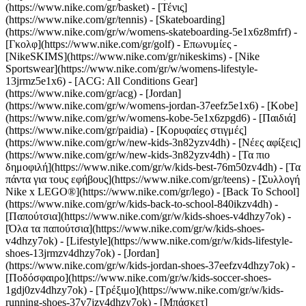
(https://www.nike.com/gr/basket) - [Τένις]
(https://www.nike.com/gr/tennis) - [Skateboarding]
(https://www.nike.com/gr/w/womens-skateboarding-5e1x6z8mfrf) -
[Γκολφ](https://www.nike.com/gr/golf)
- Επωνυμίες -
[NikeSKIMS](https://www.nike.com/gr/nikeskims) - [Nike
Sportswear](https://www.nike.com/gr/w/womens-lifestyle-
13jrmz5e1x6) - [ACG: All Conditions Gear]
(https://www.nike.com/gr/acg) - [Jordan]
(https://www.nike.com/gr/w/womens-jordan-37eefz5e1x6) - [Kobe]
(https://www.nike.com/gr/w/womens-kobe-5e1x6zpgd6) - [Παιδιά]
(https://www.nike.com/gr/paidia) - [Κορυφαίες στιγμές]
(https://www.nike.com/gr/w/new-kids-3n82yzv4dh) - [Νέες αφίξεις]
(https://www.nike.com/gr/w/new-kids-3n82yzv4dh) - [Τα πιο
δημοφιλή](https://www.nike.com/gr/w/kids-best-76m50zv4dh) - [Τα
πάντα για τους εφήβους](https://www.nike.com/gr/teens) - [Συλλογή
Nike x LEGO®](https://www.nike.com/gr/lego) - [Back To School]
(https://www.nike.com/gr/w/kids-back-to-school-840ikzv4dh)
-
[Παπούτσια](https://www.nike.com/gr/w/kids-shoes-v4dhzy7ok) -
[Όλα τα παπούτσια](https://www.nike.com/gr/w/kids-shoes-
v4dhzy7ok) - [Lifestyle](https://www.nike.com/gr/w/kids-lifestyle-
shoes-13jrmzv4dhzy7ok) - [Jordan]
(https://www.nike.com/gr/w/kids-jordan-shoes-37eefzv4dhzy7ok) -
[Ποδόσφαιρο](https://www.nike.com/gr/w/kids-soccer-shoes-
1gdj0zv4dhzy7ok) - [Τρέξιμο](https://www.nike.com/gr/w/kids-
running-shoes-37v7jzv4dhzy7ok) - [Μπάσκετ]