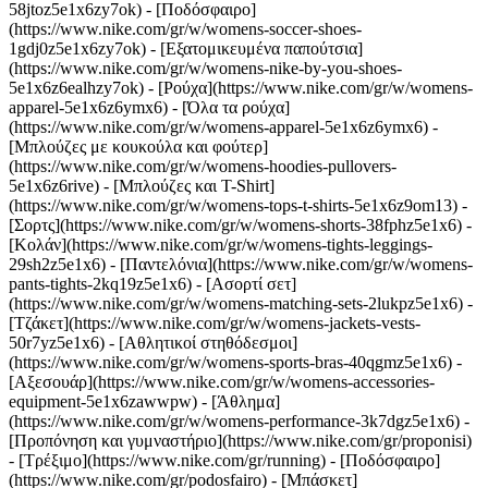
58jtoz5e1x6zy7ok) - [Ποδόσφαιρο]
(https://www.nike.com/gr/w/womens-soccer-shoes-
1gdj0z5e1x6zy7ok) - [Εξατομικευμένα παπούτσια]
(https://www.nike.com/gr/w/womens-nike-by-you-shoes-
5e1x6z6ealhzy7ok)
- [Ρούχα](https://www.nike.com/gr/w/womens-
apparel-5e1x6z6ymx6) - [Όλα τα ρούχα]
(https://www.nike.com/gr/w/womens-apparel-5e1x6z6ymx6) -
[Μπλούζες με κουκούλα και φούτερ]
(https://www.nike.com/gr/w/womens-hoodies-pullovers-
5e1x6z6rive) - [Μπλούζες και T-Shirt]
(https://www.nike.com/gr/w/womens-tops-t-shirts-5e1x6z9om13) -
[Σορτς](https://www.nike.com/gr/w/womens-shorts-38fphz5e1x6) -
[Κολάν](https://www.nike.com/gr/w/womens-tights-leggings-
29sh2z5e1x6) - [Παντελόνια](https://www.nike.com/gr/w/womens-
pants-tights-2kq19z5e1x6) - [Ασορτί σετ]
(https://www.nike.com/gr/w/womens-matching-sets-2lukpz5e1x6) -
[Τζάκετ](https://www.nike.com/gr/w/womens-jackets-vests-
50r7yz5e1x6) - [Αθλητικοί στηθόδεσμοι]
(https://www.nike.com/gr/w/womens-sports-bras-40qgmz5e1x6) -
[Αξεσουάρ](https://www.nike.com/gr/w/womens-accessories-
equipment-5e1x6zawwpw)
- [Άθλημα]
(https://www.nike.com/gr/w/womens-performance-3k7dgz5e1x6) -
[Προπόνηση και γυμναστήριο](https://www.nike.com/gr/proponisi)
- [Τρέξιμο](https://www.nike.com/gr/running) - [Ποδόσφαιρο]
(https://www.nike.com/gr/podosfairo) - [Μπάσκετ]