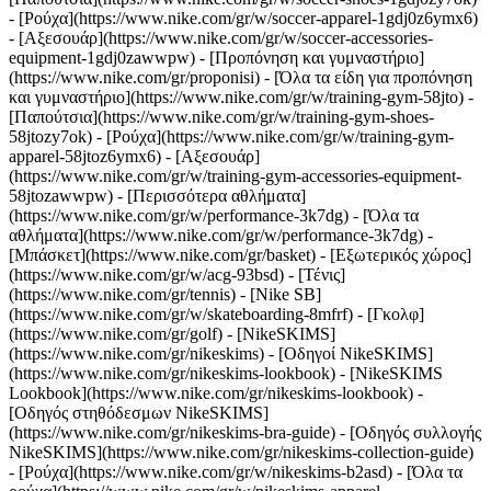
- [Ρούχα](https://www.nike.com/gr/w/soccer-apparel-1gdj0z6ymx6)
- [Αξεσουάρ](https://www.nike.com/gr/w/soccer-accessories-
equipment-1gdj0zawwpw)
- [Προπόνηση και γυμναστήριο]
(https://www.nike.com/gr/proponisi) - [Όλα τα είδη για προπόνηση
και γυμναστήριο](https://www.nike.com/gr/w/training-gym-58jto) -
[Παπούτσια](https://www.nike.com/gr/w/training-gym-shoes-
58jtozy7ok) - [Ρούχα](https://www.nike.com/gr/w/training-gym-
apparel-58jtoz6ymx6) - [Αξεσουάρ]
(https://www.nike.com/gr/w/training-gym-accessories-equipment-
58jtozawwpw)
- [Περισσότερα αθλήματα]
(https://www.nike.com/gr/w/performance-3k7dg) - [Όλα τα
αθλήματα](https://www.nike.com/gr/w/performance-3k7dg) -
[Μπάσκετ](https://www.nike.com/gr/basket) - [Εξωτερικός χώρος]
(https://www.nike.com/gr/w/acg-93bsd) - [Τένις]
(https://www.nike.com/gr/tennis) - [Nike SB]
(https://www.nike.com/gr/w/skateboarding-8mfrf) - [Γκολφ]
(https://www.nike.com/gr/golf) - [NikeSKIMS]
(https://www.nike.com/gr/nikeskims) - [Οδηγοί NikeSKIMS]
(https://www.nike.com/gr/nikeskims-lookbook) - [NikeSKIMS
Lookbook](https://www.nike.com/gr/nikeskims-lookbook) -
[Οδηγός στηθόδεσμων NikeSKIMS]
(https://www.nike.com/gr/nikeskims-bra-guide) - [Οδηγός συλλογής
NikeSKIMS](https://www.nike.com/gr/nikeskims-collection-guide)
- [Ρούχα](https://www.nike.com/gr/w/nikeskims-b2asd) - [Όλα τα