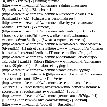
3glsmznik1zy7ok) - [Training et renfo]
(https://www.nike.com/fr/w/hommes-training-chaussures-
58jtoznik1zy7ok) - [Skateboard]
(https://www.nike.com/fr/w/hommes-skateboard-chaussures-
8mfrfznik1zy7ok) - [Chaussures personnalisées]
(https://www.nike.com/fr/w/hommes-nike-by-you-chaussures-
6ealhznik1zy7ok)
- [Vêtements]
(https://www.nike.com/fr/w/hommes-vetements-6ymx6znik1) -
[Tous les vêtements](https://www.nike.com/fr/w/hommes-
vetements-6ymx6znik1) - [Sweats à capuche et sweats]
(https://www.nike.com/fr/w/hommes-sweats-a-capuche-et-sweats-
6riveznik1) - [Hauts et t-shirts](https://www.nike.com/fr/w/hommes-
hauts-et-t-shirts-9om13znik1) - [Tenues et maillots d'équipe]
(https://www.nike.com/fr/w/hommes-football-maillots-dequipe-
1gdj0z3a41eznik1) - [Shorts](https://www.nike.com/fr/w/hommes-
shorts-38fphznik1) - [Pantalons et leggings]
(https://www.nike.com/fr/w/hommes-pantalons-et-leggings-
2kq19znik1) - [Survêtements](https://www.nike.com/fr/w/hommes-
survetements-sport-1ll2wznik1) - [Vestes]
(https://www.nike.com/fr/w/hommes-vestes-sans-manches-
50r7yznik1) - [Accessoires](https://www.nike.com/fr/w/hommes-
accessoires-et-equipement-awwpwznik1)
- [Sport]
(https://www.nike.com/fr/w/hommes-performance-3k7dgznik1) -
[Running](https://www.nike.com/fr/running) - [Football]
(https://www.nike.com/fr/football) - [Basketball]