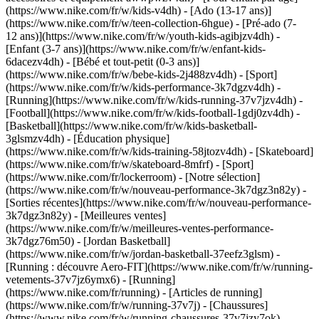
(https://www.nike.com/fr/w/kids-v4dh) - [Ado (13-17 ans)]
(https://www.nike.com/fr/w/teen-collection-6hgue) - [Pré-ado (7-
12 ans)](https://www.nike.com/fr/w/youth-kids-agibjzv4dh) -
[Enfant (3-7 ans)](https://www.nike.com/fr/w/enfant-kids-
6dacezv4dh) - [Bébé et tout-petit (0-3 ans)]
(https://www.nike.com/fr/w/bebe-kids-2j488zv4dh)
- [Sport]
(https://www.nike.com/fr/w/kids-performance-3k7dgzv4dh) -
[Running](https://www.nike.com/fr/w/kids-running-37v7jzv4dh) -
[Football](https://www.nike.com/fr/w/kids-football-1gdj0zv4dh) -
[Basketball](https://www.nike.com/fr/w/kids-basketball-
3glsmzv4dh) - [Éducation physique]
(https://www.nike.com/fr/w/kids-training-58jtozv4dh) - [Skateboard]
(https://www.nike.com/fr/w/skateboard-8mfrf) - [Sport]
(https://www.nike.com/fr/lockerroom) - [Notre sélection]
(https://www.nike.com/fr/w/nouveau-performance-3k7dgz3n82y) -
[Sorties récentes](https://www.nike.com/fr/w/nouveau-performance-
3k7dgz3n82y) - [Meilleures ventes]
(https://www.nike.com/fr/w/meilleures-ventes-performance-
3k7dgz76m50) - [Jordan Basketball]
(https://www.nike.com/fr/w/jordan-basketball-37eefz3glsm) -
[Running : découvre Aero-FIT](https://www.nike.com/fr/w/running-
vetements-37v7jz6ymx6)
- [Running]
(https://www.nike.com/fr/running) - [Articles de running]
(https://www.nike.com/fr/w/running-37v7j) - [Chaussures]
(https://www.nike.com/fr/w/running-chaussures-37v7jzy7ok) -