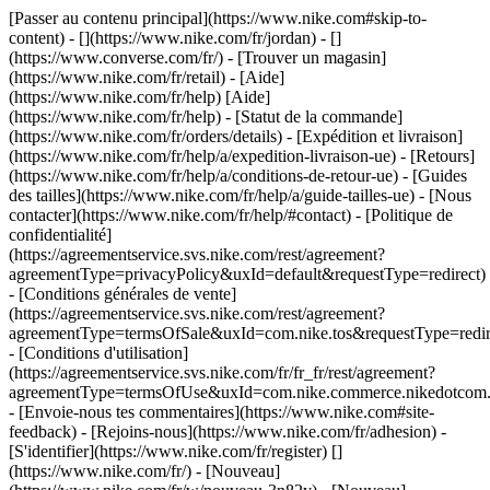
[Passer au contenu principal](https://www.nike.com#skip-to-
content) - [](https://www.nike.com/fr/jordan) - []
(https://www.converse.com/fr/)
- [Trouver un magasin]
(https://www.nike.com/fr/retail) - [Aide]
(https://www.nike.com/fr/help) [Aide]
(https://www.nike.com/fr/help) - [Statut de la commande]
(https://www.nike.com/fr/orders/details) - [Expédition et livraison]
(https://www.nike.com/fr/help/a/expedition-livraison-ue) - [Retours]
(https://www.nike.com/fr/help/a/conditions-de-retour-ue) - [Guides
des tailles](https://www.nike.com/fr/help/a/guide-tailles-ue) - [Nous
contacter](https://www.nike.com/fr/help/#contact) - [Politique de
confidentialité]
(https://agreementservice.svs.nike.com/rest/agreement?
agreementType=privacyPolicy&uxId=default&requestType=redirect)
- [Conditions générales de vente]
(https://agreementservice.svs.nike.com/rest/agreement?
agreementType=termsOfSale&uxId=com.nike.tos&requestType=redir
- [Conditions d'utilisation]
(https://agreementservice.svs.nike.com/fr/fr_fr/rest/agreement?
agreementType=termsOfUse&uxId=com.nike.commerce.nikedotcom.
- [Envoie-nous tes commentaires](https://www.nike.com#site-
feedback) - [Rejoins-nous](https://www.nike.com/fr/adhesion) -
[S'identifier](https://www.nike.com/fr/register)
[]
(https://www.nike.com/fr/) - [Nouveau]