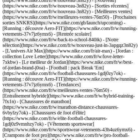
(https://www.nike.com/fr/w/nouveau-3n82y) - [Nouveau]
(https://www.nike.com/fr/w/nouveau-3n82y) - [Sorties récentes]
(https://www.nike.com/fr/w/nouveau-3n82y) - [Meilleures ventes]
(https://www.nike.com/fr/w/meilleures-ventes-76m50) - [Prochaines
sorties SNKRS](https://www.nike.com/gb/launch/upcoming) -
[Running : découvre Aero-FIT](https://www.nike.com/fr/w/running-
vetements-37v7jz6ymx6) - [Rentrée scolaire]
(https://www.nike.com/fr/w/back-to-school-840ik)
- [Notre
sélection](https://www.nike.com/fr/w/nouveau-just-in-3apgqz3n82y)
- [L'univers Air Max](https://www.nike.com/fr/air-max) - [Jordan :
collection Love Letter](https://www.nike.com/fr/w/love-letter-
7xkbw) - [Le meilleur de Jordan](https://www.nike.com/fr/w/best-
of-jordan-brand-j0oa) - [Football : pack Break 'Em]
(https://www.nike.com/fr/w/football-chaussures-1gdj0zy7ok) -
[Running : découvre Aero-FIT](https://www.nike.com/fr/w/running-
vetements-37v7jz6ymx6)
- [Tendances]
(https://www.nike.com/fr/w/meilleures-ventes-76m50) -
[Entraînement hybride](https://www.nike.com/fr/w/hybrid-training-
7fx1n) - [Chaussures de marathon]
(https://www.nike.com/fr/w/marathon-distance-chaussures-
6vbyfzy7ok) - [Chaussures de foot d'élite]
(https://www.nike.com/fr/w/elite-football-chaussures-
1gdj0z9vmnhzy7ok) - [Vêtements sportswear]
(https://www.nike.com/fr/w/sportswear-vetements-43h4uz6ymx6) -
[Crampons de foot pro](https://www.nike.com/fr/w/pro-football-