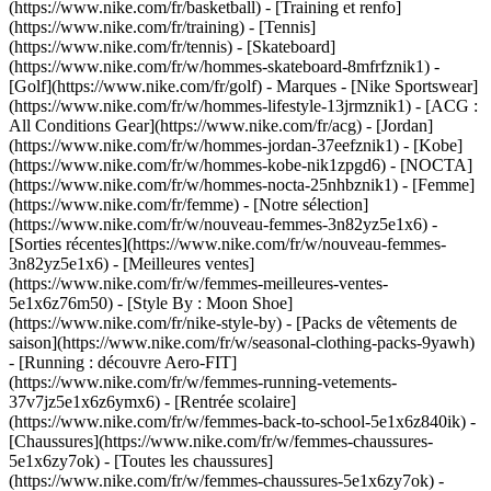
(https://www.nike.com/fr/basketball) - [Training et renfo]
(https://www.nike.com/fr/training) - [Tennis]
(https://www.nike.com/fr/tennis) - [Skateboard]
(https://www.nike.com/fr/w/hommes-skateboard-8mfrfznik1) -
[Golf](https://www.nike.com/fr/golf)
- Marques - [Nike Sportswear]
(https://www.nike.com/fr/w/hommes-lifestyle-13jrmznik1) - [ACG :
All Conditions Gear](https://www.nike.com/fr/acg) - [Jordan]
(https://www.nike.com/fr/w/hommes-jordan-37eefznik1) - [Kobe]
(https://www.nike.com/fr/w/hommes-kobe-nik1zpgd6) - [NOCTA]
(https://www.nike.com/fr/w/hommes-nocta-25nhbznik1) - [Femme]
(https://www.nike.com/fr/femme) - [Notre sélection]
(https://www.nike.com/fr/w/nouveau-femmes-3n82yz5e1x6) -
[Sorties récentes](https://www.nike.com/fr/w/nouveau-femmes-
3n82yz5e1x6) - [Meilleures ventes]
(https://www.nike.com/fr/w/femmes-meilleures-ventes-
5e1x6z76m50) - [Style By : Moon Shoe]
(https://www.nike.com/fr/nike-style-by) - [Packs de vêtements de
saison](https://www.nike.com/fr/w/seasonal-clothing-packs-9yawh)
- [Running : découvre Aero-FIT]
(https://www.nike.com/fr/w/femmes-running-vetements-
37v7jz5e1x6z6ymx6) - [Rentrée scolaire]
(https://www.nike.com/fr/w/femmes-back-to-school-5e1x6z840ik)
-
[Chaussures](https://www.nike.com/fr/w/femmes-chaussures-
5e1x6zy7ok) - [Toutes les chaussures]
(https://www.nike.com/fr/w/femmes-chaussures-5e1x6zy7ok) -