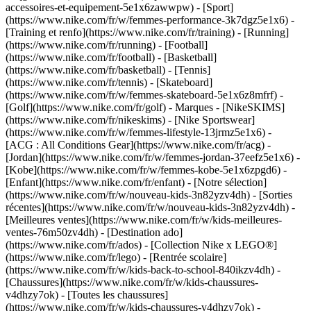
accessoires-et-equipement-5e1x6zawwpw)
- [Sport]
(https://www.nike.com/fr/w/femmes-performance-3k7dgz5e1x6) -
[Training et renfo](https://www.nike.com/fr/training) - [Running]
(https://www.nike.com/fr/running) - [Football]
(https://www.nike.com/fr/football) - [Basketball]
(https://www.nike.com/fr/basketball) - [Tennis]
(https://www.nike.com/fr/tennis) - [Skateboard]
(https://www.nike.com/fr/w/femmes-skateboard-5e1x6z8mfrf) -
[Golf](https://www.nike.com/fr/golf)
- Marques - [NikeSKIMS]
(https://www.nike.com/fr/nikeskims) - [Nike Sportswear]
(https://www.nike.com/fr/w/femmes-lifestyle-13jrmz5e1x6) -
[ACG : All Conditions Gear](https://www.nike.com/fr/acg) -
[Jordan](https://www.nike.com/fr/w/femmes-jordan-37eefz5e1x6) -
[Kobe](https://www.nike.com/fr/w/femmes-kobe-5e1x6zpgd6) -
[Enfant](https://www.nike.com/fr/enfant) - [Notre sélection]
(https://www.nike.com/fr/w/nouveau-kids-3n82yzv4dh) - [Sorties
récentes](https://www.nike.com/fr/w/nouveau-kids-3n82yzv4dh) -
[Meilleures ventes](https://www.nike.com/fr/w/kids-meilleures-
ventes-76m50zv4dh) - [Destination ado]
(https://www.nike.com/fr/ados) - [Collection Nike x LEGO®]
(https://www.nike.com/fr/lego) - [Rentrée scolaire]
(https://www.nike.com/fr/w/kids-back-to-school-840ikzv4dh)
-
[Chaussures](https://www.nike.com/fr/w/kids-chaussures-
v4dhzy7ok) - [Toutes les chaussures]
(https://www.nike.com/fr/w/kids-chaussures-v4dhzy7ok) -