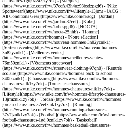
chaussures-1gdj0z2a2jzy7ok)
- [Marques]
(https://www.nike.com/fr/w/37eefz43h4uz93bsdzpgd6) - [Nike
Sportswear](https://www.nike.com/fr/w/lifestyle-13jrm) - [ACG :
All Conditions Gear](https://www.nike.com/fr/acg) - [Jordan]
(https://www.nike.com/fr/w/jordan-37eef) - [Kobe]
(https://www.nike.com/fr/w/kobe-pgd6) - [NOCTA]
(https://www.nike.com/fr/w/nocta-25nhb) - [Homme]
(https://www.nike.com/fr/homme) - [Notre sélection]
(https://www.nike.com/fr/w/nouveau-hommes-3n82yznik1) -
[Sorties récentes](https://www.nike.com/fr/w/nouveau-hommes-
3n82yznik1) - [Meilleures ventes]
(https://www.nike.com/fr/w/hommes-meilleures-ventes-
76m50znik1) - [Vêtements streetwear]
(https://www.nike.com/fr/w/streetwear-clothing-97qn8) - [Rentrée
scolaire](https://www.nike.com/fr/w/hommes-back-to-school-
840ikznik1)
- [Chaussures](https://www.nike.com/fr/w/hommes-
chaussures-nik1zy7ok) - [Toutes les chaussures]
(https://www.nike.com/fr/w/hommes-chaussures-nik1zy7ok) -
[Lifestyle](https://www.nike.com/fr/w/hommes-lifestyle-chaussures-
13jrmznik1zy7ok) - [Jordan](https://www.nike.com/fr/w/hommes-
jordan-chaussures-37eefznik1zy7ok) - [Running]
(https://www.nike.com/fr/w/hommes-running-chaussures-
37v7jznik1zy7ok) - [Football](https://www.nike.com/fr/w/hommes-
football-chaussures-1gdj0znik1zy7ok) - [Basketball]
(https://www.nike.com/fr/w/hommes-basketball-chaussures-