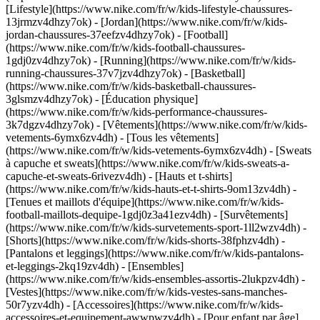
[Lifestyle](https://www.nike.com/fr/w/kids-lifestyle-chaussures-
13jrmzv4dhzy7ok) - [Jordan](https://www.nike.com/fr/w/kids-
jordan-chaussures-37eefzv4dhzy7ok) - [Football]
(https://www.nike.com/fr/w/kids-football-chaussures-
1gdj0zv4dhzy7ok) - [Running](https://www.nike.com/fr/w/kids-
running-chaussures-37v7jzv4dhzy7ok) - [Basketball]
(https://www.nike.com/fr/w/kids-basketball-chaussures-
3glsmzv4dhzy7ok) - [Éducation physique]
(https://www.nike.com/fr/w/kids-performance-chaussures-
3k7dgzv4dhzy7ok)
- [Vêtements](https://www.nike.com/fr/w/kids-
vetements-6ymx6zv4dh) - [Tous les vêtements]
(https://www.nike.com/fr/w/kids-vetements-6ymx6zv4dh) - [Sweats
à capuche et sweats](https://www.nike.com/fr/w/kids-sweats-a-
capuche-et-sweats-6rivezv4dh) - [Hauts et t-shirts]
(https://www.nike.com/fr/w/kids-hauts-et-t-shirts-9om13zv4dh) -
[Tenues et maillots d'équipe](https://www.nike.com/fr/w/kids-
football-maillots-dequipe-1gdj0z3a41ezv4dh) - [Survêtements]
(https://www.nike.com/fr/w/kids-survetements-sport-1ll2wzv4dh) -
[Shorts](https://www.nike.com/fr/w/kids-shorts-38fphzv4dh) -
[Pantalons et leggings](https://www.nike.com/fr/w/kids-pantalons-
et-leggings-2kq19zv4dh) - [Ensembles]
(https://www.nike.com/fr/w/kids-ensembles-assortis-2lukpzv4dh) -
[Vestes](https://www.nike.com/fr/w/kids-vestes-sans-manches-
50r7yzv4dh) - [Accessoires](https://www.nike.com/fr/w/kids-
accessoires-et-equipement-awwpwzv4dh)
- [Pour enfant par âge]