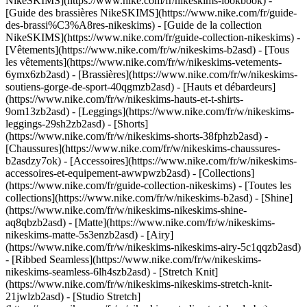
NikeSKIMS](https://www.nike.com/fr/nikeskims-lookbook) -
[Guide des brassières NikeSKIMS](https://www.nike.com/fr/guide-
des-brassi%C3%A8res-nikeskims) - [Guide de la collection
NikeSKIMS](https://www.nike.com/fr/guide-collection-nikeskims)
-
[Vêtements](https://www.nike.com/fr/w/nikeskims-b2asd) - [Tous
les vêtements](https://www.nike.com/fr/w/nikeskims-vetements-
6ymx6zb2asd) - [Brassières](https://www.nike.com/fr/w/nikeskims-
soutiens-gorge-de-sport-40qgmzb2asd) - [Hauts et débardeurs]
(https://www.nike.com/fr/w/nikeskims-hauts-et-t-shirts-
9om13zb2asd) - [Leggings](https://www.nike.com/fr/w/nikeskims-
leggings-29sh2zb2asd) - [Shorts]
(https://www.nike.com/fr/w/nikeskims-shorts-38fphzb2asd) -
[Chaussures](https://www.nike.com/fr/w/nikeskims-chaussures-
b2asdzy7ok) - [Accessoires](https://www.nike.com/fr/w/nikeskims-
accessoires-et-equipement-awwpwzb2asd)
- [Collections]
(https://www.nike.com/fr/guide-collection-nikeskims) - [Toutes les
collections](https://www.nike.com/fr/w/nikeskims-b2asd) - [Shine]
(https://www.nike.com/fr/w/nikeskims-nikeskims-shine-
aq8qbzb2asd) - [Matte](https://www.nike.com/fr/w/nikeskims-
nikeskims-matte-5s3enzb2asd) - [Airy]
(https://www.nike.com/fr/w/nikeskims-nikeskims-airy-5c1qqzb2asd)
- [Ribbed Seamless](https://www.nike.com/fr/w/nikeskims-
nikeskims-seamless-6lh4szb2asd) - [Stretch Knit]
(https://www.nike.com/fr/w/nikeskims-nikeskims-stretch-knit-
21jwlzb2asd) - [Studio Stretch]