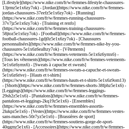
[Lifestyle](https://www.nike.com/fr/w/femmes-lifestyle-chaussures-
13jrmz5e1x6zy7ok) - [Jordan](https://www.nike.com/fr/w/femmes-
jordan-chaussures-37eefz5e1x6zy7ok) - [Running]
(https://www.nike.com/fr/w/femmes-running-chaussures-
37v7jz5e1x6zy7ok) - [Training et renfo]
(https://www.nike.com/fr/w/femmes-training-chaussures-
58jtoz5e1x6zy7ok) - [Football](https://www.nike.com/fr/w/femmes-
football-chaussures-1gdj0z5e1x6zy7ok) - [Chaussures
personnalisées](https://www.nike.com/fr/w/femmes-nike-by-you-
chaussures-5e1x6z6ealhzy7ok)
- [Vêtements]
(https://www.nike.com/fr/w/femmes-vetements-5e1x6z6ymx6) -
[Tous les vêtements](https://www.nike.com/fr/w/femmes-vetements-
5e1x6z6ymx6) - [Sweats à capuche et sweats]
(https://www.nike.com/fr/w/femmes-sweats-a-capuche-et-sweats-
5e1x6z6rive) - [Hauts et t-shirts]
(https://www.nike.com/fr/w/femmes-hauts-et-t-shirts-5e1x6z9om13)
- [Shorts](https://www.nike.com/fr/w/femmes-shorts-38fphz5e1x6) -
[Leggings](https://www.nike.com/fr/w/femmes-leggings-
29sh2z5e1x6) - [Pantalons](https://www.nike.com/fr/w/femmes-
pantalons-et-leggings-2kq19z5e1x6) - [Ensembles]
(https://www.nike.com/fr/w/femmes-ensembles-assortis-
2lukpz5e1x6) - [Vestes](https://www.nike.com/fr/w/femmes-vestes-
sans-manches-50r7yz5e1x6) - [Brassières de sport]
(https://www.nike.com/fr/w/femmes-soutiens-gorge-de-sport-
40qgmz5e1x6) - [Accessoires](https://www.nike.com/fr/w/femmes-