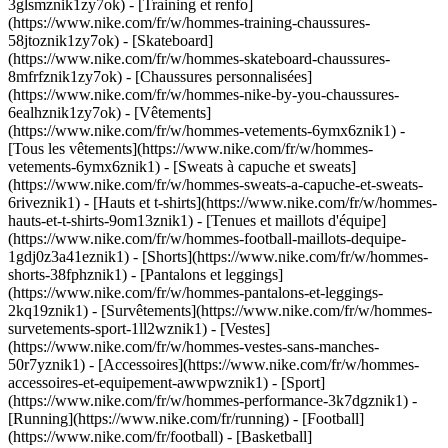
3glsmznik1zy7ok) - [Training et renfo]
(https://www.nike.com/fr/w/hommes-training-chaussures-
58jtoznik1zy7ok) - [Skateboard]
(https://www.nike.com/fr/w/hommes-skateboard-chaussures-
8mfrfznik1zy7ok) - [Chaussures personnalisées]
(https://www.nike.com/fr/w/hommes-nike-by-you-chaussures-
6ealhznik1zy7ok)
- [Vêtements]
(https://www.nike.com/fr/w/hommes-vetements-6ymx6znik1) -
[Tous les vêtements](https://www.nike.com/fr/w/hommes-
vetements-6ymx6znik1) - [Sweats à capuche et sweats]
(https://www.nike.com/fr/w/hommes-sweats-a-capuche-et-sweats-
6riveznik1) - [Hauts et t-shirts](https://www.nike.com/fr/w/hommes-
hauts-et-t-shirts-9om13znik1) - [Tenues et maillots d'équipe]
(https://www.nike.com/fr/w/hommes-football-maillots-dequipe-
1gdj0z3a41eznik1) - [Shorts](https://www.nike.com/fr/w/hommes-
shorts-38fphznik1) - [Pantalons et leggings]
(https://www.nike.com/fr/w/hommes-pantalons-et-leggings-
2kq19znik1) - [Survêtements](https://www.nike.com/fr/w/hommes-
survetements-sport-1ll2wznik1) - [Vestes]
(https://www.nike.com/fr/w/hommes-vestes-sans-manches-
50r7yznik1) - [Accessoires](https://www.nike.com/fr/w/hommes-
accessoires-et-equipement-awwpwznik1)
- [Sport]
(https://www.nike.com/fr/w/hommes-performance-3k7dgznik1) -
[Running](https://www.nike.com/fr/running) - [Football]
(https://www.nike.com/fr/football) - [Basketball]