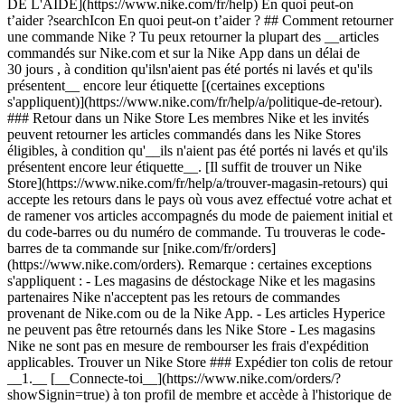
DE L'AIDE](https://www.nike.com/fr/help) En quoi peut-on
t’aider ?searchIcon En quoi peut-on t’aider ? ## Comment retourner
une commande Nike ? Tu peux retourner la plupart des __articles
commandés sur Nike.com et sur la Nike App dans un délai de
30 jours , à condition qu'ilsn'aient pas été portés ni lavés et qu'ils
présentent__ encore leur étiquette [(certaines exceptions
s'appliquent)](https://www.nike.com/fr/help/a/politique-de-retour).
### Retour dans un Nike Store Les membres Nike et les invités
peuvent retourner les articles commandés dans les Nike Stores
éligibles, à condition qu'__ils n'aient pas été portés ni lavés et qu'ils
présentent encore leur étiquette__. [Il suffit de trouver un Nike
Store](https://www.nike.com/fr/help/a/trouver-magasin-retours) qui
accepte les retours dans le pays où vous avez effectué votre achat et
de ramener vos articles accompagnés du mode de paiement initial et
du code-barres ou du numéro de commande. Tu trouveras le code-
barres de ta commande sur [nike.com/fr/orders]
(https://www.nike.com/orders). Remarque : certaines exceptions
s'appliquent : - Les magasins de déstockage Nike et les magasins
partenaires Nike n'acceptent pas les retours de commandes
provenant de Nike.com ou de la Nike App.
- Les articles Hyperice
ne peuvent pas être retournés dans les Nike Store
- Les magasins Nike ne sont pas en mesure de rembourser les frais d'expédition applicables. Trouver un Nike Store ### Expédier ton colis de retour __1.__ [__Connecte-toi__](https://www.nike.com/orders/?showSignin=true) à ton profil de membre et accède à l'historique de tes commandes, sélectionne « Afficher ou gérer » pour la commande que tu retournes, puis sélectionne « Commencer une procédure de retour ou d'échange ». Si tu as acheté en tant qu'invité·e, tu devras [accéder à ta commande](https://www.nike.com/orders) à l'aide de ton numéro de commande et de ton adresse e-mail. __2. Sélectionne les articles à retourner__ et indique la raison du retour. __3. Fournis les informations de retour__ et choisis ta méthode de retour : - __Code de retour__ : aucune imprimante n'est nécessaire. Nous t'enverrons par e-mail un code à scanner à présenter dans un point de collecte. Là-bas, il sera scanné et une étiquette de retour prépayée te sera donnée. - __Étiquette de retour à imprimer :__ tu recevras automatiquement par e-mail une étiquette prépayée imprimable. __4. Emballe tes articles__ pour l'expédition et retire ou couvre tous les anciens codes-barres et étiquettes pour éviter tout retard d'expédition. __5. Renvois ton colis.__ Dépose ton colis de retour auprès du transporteur de ton choix et conserve ta preuve d'expédition. - __Code de retour :__ montre au point de collecte ton code de retour à scanner sur ton appareil mobile. Il scannera ton code, imprimera ton étiquette et expédiera ton retour. Tu trouveras ton code sur la [page des détails de ton retour](https://www.nike.com/orders/details/). - __Étiquette de retour :__ imprime ton étiquette et appose-la de façon sûre à ton colis. Pour La Poste, tu peux aussi choisir de planifier un retrait sur le site [laposte.fr/retourbal](https://www.laposte.fr/retourbal) pour le faire retirer dans ta boîte aux lettres personnelle (assure-toi que le colis de retour tient dans ta boîte aux lettres). *Remarque : si tu as acheté des articles Nike auprès d'un autre revendeur, tu dois retourner votre achat à ce revendeur.* ## FAQ Que faire si je ne peux pas imprimer une étiquette de retour ? Les membres Nike et les invité·e·s peuvent choisir d'obtenir un code de retour à scanner. Tu peux montrer ce code au point de collecte et une étiquette de retour sera imprimée pour toi. Si tu as déjà fait une demande de retour, tu peux accéder à ton code de retour à tout moment sur la [page des détails de ton retour](https://www.nike.com/orders/details/). Quand vais-je recevoir mon remboursement ? Consulte les [informations sur les remboursements](https://www.nike.com/fr/help/a/infos-remboursement) pour en savoir plus. Puis-je échanger ma commande ? Oui, tu peux échanger les articles éligibles. Merci de consulter nos [instructions d'échange](https://www.nike.com/fr/help/a/conditions-echange) pour plus d'informations. Comment retourner un cadeau que j'ai reçu ? Les remboursements des retours sont effectués selon le mode de paiement initial, mais peuvent également être crédités sur une carte cadeau Nike si la personne qui a passé la commande le demande. Adresse-toi à la personne qui t'a offert le cadeau si tu souhaites retourner un article. Que dois-je faire si je reçois le mauvais article, ou si un article est endommagé ou manquant ? Si tu as reçu un article incorrect ou endommagé, merci de [nous contacter](https://www.nike.com/fr/help/#contact) afin que nous puissions t'aider. Si un article est manquant dans ton colis, vérifie d'abord le statut de ta commande. Si tu as commandé plusieurs articles, il est possible que tu les reçoives dans des colis séparés et que l'article manquant arrive plus tard. Si l'intégralité de ta commande apparaît comme livrée, assure-toi de vérifier qu'un colis supplémentaire ne se trouve pas à d'autres endroits (par exemple, le porche, la boîte aux lettres, etc.). Si vous avez reçu toutes les expéditions et qu'il vous manque toujours un article, veuillez [nous contacter](https://www.nike.com/fr/help/#contact). Comment retourner un achat effectué dans un Nike Store ? Retourner ton achat dans un Nike Store, c'est facile. Rapporte tes articles n'ayant pas été lavés ni portés et possédant encore leur étiquette de prix au lieu d'achat d'origine avec ta preuve d'achat ([certaines exceptions s'appliquent](https://www.nike.com/fr/help/a/exceptions-retour)). Remarque : il n'est pas possible d'expédier un retour effectué dans un Nike Store ; les articles doivent être retournés au lieu d'achat d'origine. Si tu ne peux pas rapporter les articles dans le même magasin, [contacte-nous](https://www.nike.com/fr/help/#contact) pour discuter des options disponibles. Puis-je retourner un article défectueux ? Nike garantit la qualité de ses chaussures et de son équipement. Si ton article est potentiellement défectueux, n'hésite pas à consulter nos [informations sur la garantie](https://www.nike.com/fr/help/a/garantie-chaussures) pour en savoir plus et prendre connaissance des étapes à suivre. Si ton article Hyperice est potentiellement défectueux, n'hésite pas à [contacter directement Hyperice](mailto:HypercareEU@hyperice.com) et à consulter les [informations sur la garantie Hyperice](https://hyperice.zendesk.com/hc/en-us/articles/25733403808155-International-Hyperice-Warranty-Information) pour en savoir plus. Si tu as un set de construction Nike x LEGO avec des pièces manquantes ou endommagées, tu peux [demander des pièces de remplacement directement sur le site Web de LEGO](https://www.nike.com/fr/help/a/lego). ### CONTENU APPARENTÉ - [Quelle est la politique de retour de Nike ?](https://www.nike.com/politique-de-retour) ## Nous contacter Chat Icon ### Discute avec nous 7:00 - 00:00 Lundi - Dimanche Phone Icon ### Appelle-nous +33 (0) 170489073 Prix d’un appel local 9:00 - 21:00 Lundi - Vendredi 9:00 - 18:00 Samedi Store Icon ### Trouve un magasin Ressources [Cartes cadeaux](https://www.nike.com/fr/cartes-cadeaux) [Cartes cadeaux d'entreprise](https://nikegiftcardsforbusiness.com/) [Trouver un magasin](https://www.nike.com/fr/retail/) [Nike Journal](https://www.nike.com/fr/articles) [Devenir membre](https://www.nike.com/fr/adhesion) [Commentaires](https://www.nike.com#site-feedback) [Codes promo](https://www.nike.com/fr/code-promo) [Conseil produit](https://www.nike.com/fr/conseil-produit) [Running Shoe Finder](https://www.nike.com/fr/running/recherche-de-chaussures) Aide [Aide](https://www.nike.com/fr/help) [Statut de la commande](https://www.nike.com/fr/orders/details) [Expédition et livraison](https://www.nike.com/fr/help/a/expedition-livraison-ue) [Retours](https://www.nike.com/fr/help/a/conditions-de-retour-ue) [Modes de paiement](https://www.nike.com/fr/help/a/modes-de-paiement-ue) [Nous contacter](https://www.nike.com/fr/help/#contact) [Avis](https://www.nike.com/fr/help/a/avis) [Aide - Codes promo Nike](https://www.nike.com/fr/help/a/appliquer-promo-ue) Entreprise [À propos de Nike](https://about.nike.com/) [Actualités](https://news.nike.com/) [Carrières](https://jobs.nike.com/) [Investisseurs](https://investors.nike.com/) [Développement durable](https://www.nike.com/fr/developpement-durable) [Accessibilité: partiellement conforme](https://www.nike.com/accessibility) [Déclaration d'accessibilité](https://www.nike.com/fr/accessibility/statement) [Mission](https://www.nike.com/fr/mission) [Nike Coaching](https://www.nike.com/fr/coaching) [Signaler un problème](https://secure.ethicspoint.com/domain/media/fr/gui/56821/index.html) Promotions liées à la communauté [Étudiant·e](https://services.sheerid.com/verify/68d15e386bcf0b059b3b1708/?locale=fr) [Prof](https://urldefense.com/v3/__https://services.sheerid.com/verify/68dcfa47c3f2fd1cd3069a9c/?locale=fr__%3B%21%21KLCbKzk%21nTvDkRbY-BbSpoWsFhAQdmMrehEzU3loDux4_exRVjO9--Ik_EbQNJ3bX2gkEwR7F9cVVROFKqLxE4B8uW6bnx7H5y7HwQ%24) [Urgentiste](https://urldefense.com/v3/__https://services.sheerid.com/verify/68d55da9273c5b3a03a5aa8e/?locale=fr__%3B%21%21KLCbKzk%21nTvDkRbY-BbSpoWsFhAQdmMrehEzU3loDux4_exRVjO9--Ik_EbQNJ3bX2gkEwR7F9cVVROFKqLxE4B8uW6bnx4xlR3fpQ%24) [Pro de santé](https://urldefense.com/v3/__https://services.sheerid.com/verify/68d55e0d273c5b3a03a5b0ac/?locale=fr__%3B%21%21KLCbKzk%21nTvDkRbY-BbSpoWsFhAQdmMrehEzU3loDux4_exRVjO9--Ik_EbQNJ3bX2gkEwR7F9cVVROFKqLxE4B8uW6bnx7lcibT-w%24) [Ressources](https://www.nike.com/fr/help) [Cartes cadeaux](https://www.nike.com/fr/cartes-cadeaux) [Cartes cadeaux d'entreprise](https://nikegiftcardsforbusiness.com/) [Trouver un magasin](https://www.nike.com/fr/retail/) [Nike Journal](https://www.nike.com/fr/articles) [Devenir membre](https://www.nike.com/fr/adhesion) [Commentaires](https://www.nike.com#site-feedback) [Codes promo](https://www.nike.com/fr/code-promo) [Conseil produit](https://www.nike.com/fr/conseil-produit) [Running Shoe Finder](https://www.nike.com/fr/running/recherche-de-chaussures) [Aide](https://www.nike.com/fr/help) [Aide](https://www.nike.com/fr/help) [Statut de la commande](https://www.nike.com/fr/orders/details) [Expédition et livraison](https://www.nike.com/fr/help/a/expedition-livraison-ue) [Retours](https://www.nike.com/fr/help/a/conditions-de-retour-ue) [Modes de paiement](https://www.nike.com/fr/help/a/modes-de-paiement-ue) [Nous contacter](https://www.nike.com/fr/help/#contact) [Avis](https://www.nike.com/fr/help/a/avis) [Aide - Codes promo Nike](https://www.nike.com/fr/help/a/appliquer-promo-ue) [Entreprise](https://about.nike.com/fr) [À propos de Nike](https://about.nike.com/) [Actualités](https://news.nike.com/) [Carrières](https://jobs.nike.com/) [Investisseurs](https://investors.nike.com/) [Développement durable](https://www.nike.com/fr/developpement-durable) [Accessibilité: partiellement conforme](https://www.nike.com/accessibility) [Déclaration d'accessibilité](https://www.nike.com/fr/accessibility/statement) [Mission](https://www.nike.com/fr/mission)