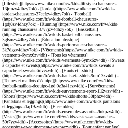
[Lifestyle](https://www.nike.com/fr/w/kids-lifestyle-chaussures-
13jrmzv4dhzy7ok) - [Jordan](https://www.nike.com/fr/w/kids-
jordan-chaussures-37eefzv4dhzy7ok) - [Football]
(https://www.nike.com/fr/w/kids-football-chaussures-
1gdj0zv4dhzy7ok) - [Running](https://www.nike.com/fr/w/kids-
running-chaussures-37v7jzv4dhzy7ok) - [Basketball]
(https://www.nike.com/fr/w/kids-basketball-chaussures-
3glsmzv4dhzy7ok) - [Éducation physique]
(https://www.nike.com/fr/w/kids-performance-chaussures-
3k7dgzv4dhzy7ok)
- [Vêtements](https://www.nike.com/fr/w/kids-
vetements-6ymx6zv4dh) - [Tous les vêtements]
(https://www.nike.com/fr/w/kids-vetements-6ymx6zv4dh) - [Sweats
à capuche et sweats](https://www.nike.com/fr/w/kids-sweats-a-
capuche-et-sweats-6rivezv4dh) - [Hauts et t-shirts]
(https://www.nike.com/fr/w/kids-hauts-et-t-shirts-9om13zv4dh) -
[Tenues et maillots d'équipe](https://www.nike.com/fr/w/kids-
football-maillots-dequipe-1gdj0z3a41ezv4dh) - [Survêtements]
(https://www.nike.com/fr/w/kids-survetements-sport-1ll2wzv4dh) -
[Shorts](https://www.nike.com/fr/w/kids-shorts-38fphzv4dh) -
[Pantalons et leggings](https://www.nike.com/fr/w/kids-pantalons-
et-leggings-2kq19zv4dh) - [Ensembles]
(https://www.nike.com/fr/w/kids-ensembles-assortis-2lukpzv4dh) -
[Vestes](https://www.nike.com/fr/w/kids-vestes-sans-manches-
50r7yzv4dh) - [Accessoires](https://www.nike.com/fr/w/kids-
accessoires-et-equipement-awwpwzv4dh)
- [Pour enfant par âge]