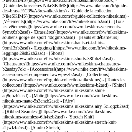
NikeSKIMS](https://www.nike.com/fr/nikeskims-lookbook) -
[Guide des brassières NikeSKIMS](https://www.nike.com/fr/guide-
des-brassi%C3%A8res-nikeskims) - [Guide de la collection
NikeSKIMS](https://www.nike.com/fr/guide-collection-nikeskims)
-
[Vêtements](https://www.nike.com/fr/w/nikeskims-b2asd) - [Tous
les vêtements](https://www.nike.com/fr/w/nikeskims-vetements-
6ymx6zb2asd) - [Brassières](https://www.nike.com/fr/w/nikeskims-
soutiens-gorge-de-sport-40qgmzb2asd) - [Hauts et débardeurs]
(https://www.nike.com/fr/w/nikeskims-hauts-et-t-shirts-
9om13zb2asd) - [Leggings](https://www.nike.com/fr/w/nikeskims-
leggings-29sh2zb2asd) - [Shorts]
(https://www.nike.com/fr/w/nikeskims-shorts-38fphzb2asd) -
[Chaussures](https://www.nike.com/fr/w/nikeskims-chaussures-
b2asdzy7ok) - [Accessoires](https://www.nike.com/fr/w/nikeskims-
accessoires-et-equipement-awwpwzb2asd)
- [Collections]
(https://www.nike.com/fr/guide-collection-nikeskims) - [Toutes les
collections](https://www.nike.com/fr/w/nikeskims-b2asd) - [Shine]
(https://www.nike.com/fr/w/nikeskims-nikeskims-shine-
aq8qbzb2asd) - [Matte](https://www.nike.com/fr/w/nikeskims-
nikeskims-matte-5s3enzb2asd) - [Airy]
(https://www.nike.com/fr/w/nikeskims-nikeskims-airy-5c1qqzb2asd)
- [Ribbed Seamless](https://www.nike.com/fr/w/nikeskims-
nikeskims-seamless-6lh4szb2asd) - [Stretch Knit]
(https://www.nike.com/fr/w/nikeskims-nikeskims-stretch-knit-
21jwlzb2asd) - [Studio Stretch]