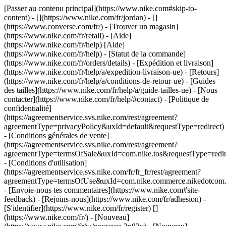
[Passer au contenu principal](https://www.nike.com#skip-to-
content) - [](https://www.nike.com/fr/jordan) - []
(https://www.converse.com/fr/)
- [Trouver un magasin]
(https://www.nike.com/fr/retail) - [Aide]
(https://www.nike.com/fr/help) [Aide]
(https://www.nike.com/fr/help) - [Statut de la commande]
(https://www.nike.com/fr/orders/details) - [Expédition et livraison]
(https://www.nike.com/fr/help/a/expedition-livraison-ue) - [Retours]
(https://www.nike.com/fr/help/a/conditions-de-retour-ue) - [Guides
des tailles](https://www.nike.com/fr/help/a/guide-tailles-ue) - [Nous
contacter](https://www.nike.com/fr/help/#contact) - [Politique de
confidentialité]
(https://agreementservice.svs.nike.com/rest/agreement?
agreementType=privacyPolicy&uxId=default&requestType=redirect)
- [Conditions générales de vente]
(https://agreementservice.svs.nike.com/rest/agreement?
agreementType=termsOfSale&uxId=com.nike.tos&requestType=redir
- [Conditions d'utilisation]
(https://agreementservice.svs.nike.com/fr/fr_fr/rest/agreement?
agreementType=termsOfUse&uxId=com.nike.commerce.nikedotcom.
- [Envoie-nous tes commentaires](https://www.nike.com#site-
feedback) - [Rejoins-nous](https://www.nike.com/fr/adhesion) -
[S'identifier](https://www.nike.com/fr/register)
[]
(https://www.nike.com/fr/) - [Nouveau]