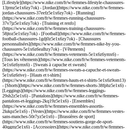
[Lifestyle](https://www.nike.com/fr/w/femmes-lifestyle-chaussures-
13jrmz5e1x6zy7ok) - [Jordan](https://www.nike.com/fr/w/femmes-
jordan-chaussures-37eefz5e1x6zy7ok) - [Running]
(https://www.nike.com/fr/w/femmes-running-chaussures-
37v7jz5e1x6zy7ok) - [Training et renfo]
(https://www.nike.com/fr/w/femmes-training-chaussures-
58jtoz5e1x6zy7ok) - [Football](https://www.nike.com/fr/w/femmes-
football-chaussures-1gdj0z5e1x6zy7ok) - [Chaussures
personnalisées](https://www.nike.com/fr/w/femmes-nike-by-you-
chaussures-5e1x6z6ealhzy7ok)
- [Vêtements]
(https://www.nike.com/fr/w/femmes-vetements-5e1x6z6ymx6) -
[Tous les vêtements](https://www.nike.com/fr/w/femmes-vetements-
5e1x6z6ymx6) - [Sweats à capuche et sweats]
(https://www.nike.com/fr/w/femmes-sweats-a-capuche-et-sweats-
5e1x6z6rive) - [Hauts et t-shirts]
(https://www.nike.com/fr/w/femmes-hauts-et-t-shirts-5e1x6z9om13)
- [Shorts](https://www.nike.com/fr/w/femmes-shorts-38fphz5e1x6) -
[Leggings](https://www.nike.com/fr/w/femmes-leggings-
29sh2z5e1x6) - [Pantalons](https://www.nike.com/fr/w/femmes-
pantalons-et-leggings-2kq19z5e1x6) - [Ensembles]
(https://www.nike.com/fr/w/femmes-ensembles-assortis-
2lukpz5e1x6) - [Vestes](https://www.nike.com/fr/w/femmes-vestes-
sans-manches-50r7yz5e1x6) - [Brassières de sport]
(https://www.nike.com/fr/w/femmes-soutiens-gorge-de-sport-
40qgmz5e1x6) - [Accessoires](https://www.nike.com/fr/w/femmes-