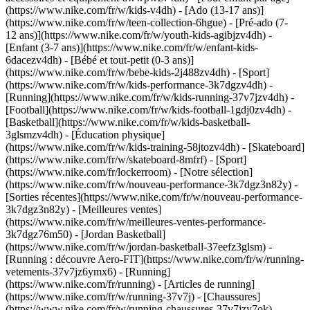
(https://www.nike.com/fr/w/kids-v4dh) - [Ado (13-17 ans)]
(https://www.nike.com/fr/w/teen-collection-6hgue) - [Pré-ado (7-
12 ans)](https://www.nike.com/fr/w/youth-kids-agibjzv4dh) -
[Enfant (3-7 ans)](https://www.nike.com/fr/w/enfant-kids-
6dacezv4dh) - [Bébé et tout-petit (0-3 ans)]
(https://www.nike.com/fr/w/bebe-kids-2j488zv4dh)
- [Sport]
(https://www.nike.com/fr/w/kids-performance-3k7dgzv4dh) -
[Running](https://www.nike.com/fr/w/kids-running-37v7jzv4dh) -
[Football](https://www.nike.com/fr/w/kids-football-1gdj0zv4dh) -
[Basketball](https://www.nike.com/fr/w/kids-basketball-
3glsmzv4dh) - [Éducation physique]
(https://www.nike.com/fr/w/kids-training-58jtozv4dh) - [Skateboard]
(https://www.nike.com/fr/w/skateboard-8mfrf) - [Sport]
(https://www.nike.com/fr/lockerroom) - [Notre sélection]
(https://www.nike.com/fr/w/nouveau-performance-3k7dgz3n82y) -
[Sorties récentes](https://www.nike.com/fr/w/nouveau-performance-
3k7dgz3n82y) - [Meilleures ventes]
(https://www.nike.com/fr/w/meilleures-ventes-performance-
3k7dgz76m50) - [Jordan Basketball]
(https://www.nike.com/fr/w/jordan-basketball-37eefz3glsm) -
[Running : découvre Aero-FIT](https://www.nike.com/fr/w/running-
vetements-37v7jz6ymx6)
- [Running]
(https://www.nike.com/fr/running) - [Articles de running]
(https://www.nike.com/fr/w/running-37v7j) - [Chaussures]
(https://www.nike.com/fr/w/running-chaussures-37v7jzy7ok) -