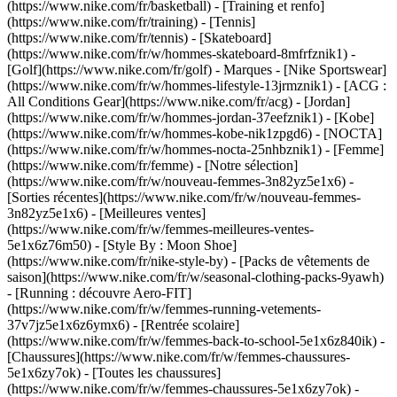
(https://www.nike.com/fr/basketball) - [Training et renfo]
(https://www.nike.com/fr/training) - [Tennis]
(https://www.nike.com/fr/tennis) - [Skateboard]
(https://www.nike.com/fr/w/hommes-skateboard-8mfrfznik1) -
[Golf](https://www.nike.com/fr/golf)
- Marques - [Nike Sportswear]
(https://www.nike.com/fr/w/hommes-lifestyle-13jrmznik1) - [ACG :
All Conditions Gear](https://www.nike.com/fr/acg) - [Jordan]
(https://www.nike.com/fr/w/hommes-jordan-37eefznik1) - [Kobe]
(https://www.nike.com/fr/w/hommes-kobe-nik1zpgd6) - [NOCTA]
(https://www.nike.com/fr/w/hommes-nocta-25nhbznik1) - [Femme]
(https://www.nike.com/fr/femme) - [Notre sélection]
(https://www.nike.com/fr/w/nouveau-femmes-3n82yz5e1x6) -
[Sorties récentes](https://www.nike.com/fr/w/nouveau-femmes-
3n82yz5e1x6) - [Meilleures ventes]
(https://www.nike.com/fr/w/femmes-meilleures-ventes-
5e1x6z76m50) - [Style By : Moon Shoe]
(https://www.nike.com/fr/nike-style-by) - [Packs de vêtements de
saison](https://www.nike.com/fr/w/seasonal-clothing-packs-9yawh)
- [Running : découvre Aero-FIT]
(https://www.nike.com/fr/w/femmes-running-vetements-
37v7jz5e1x6z6ymx6) - [Rentrée scolaire]
(https://www.nike.com/fr/w/femmes-back-to-school-5e1x6z840ik)
-
[Chaussures](https://www.nike.com/fr/w/femmes-chaussures-
5e1x6zy7ok) - [Toutes les chaussures]
(https://www.nike.com/fr/w/femmes-chaussures-5e1x6zy7ok) -