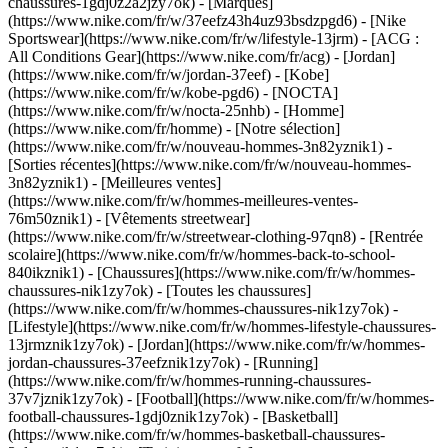
chaussures-1gdj0z2a2jzy7ok)
- [Marques]
(https://www.nike.com/fr/w/37eefz43h4uz93bsdzpgd6) - [Nike
Sportswear](https://www.nike.com/fr/w/lifestyle-13jrm) - [ACG :
All Conditions Gear](https://www.nike.com/fr/acg) - [Jordan]
(https://www.nike.com/fr/w/jordan-37eef) - [Kobe]
(https://www.nike.com/fr/w/kobe-pgd6) - [NOCTA]
(https://www.nike.com/fr/w/nocta-25nhb) - [Homme]
(https://www.nike.com/fr/homme) - [Notre sélection]
(https://www.nike.com/fr/w/nouveau-hommes-3n82yznik1) -
[Sorties récentes](https://www.nike.com/fr/w/nouveau-hommes-
3n82yznik1) - [Meilleures ventes]
(https://www.nike.com/fr/w/hommes-meilleures-ventes-
76m50znik1) - [Vêtements streetwear]
(https://www.nike.com/fr/w/streetwear-clothing-97qn8) - [Rentrée
scolaire](https://www.nike.com/fr/w/hommes-back-to-school-
840ikznik1)
- [Chaussures](https://www.nike.com/fr/w/hommes-
chaussures-nik1zy7ok) - [Toutes les chaussures]
(https://www.nike.com/fr/w/hommes-chaussures-nik1zy7ok) -
[Lifestyle](https://www.nike.com/fr/w/hommes-lifestyle-chaussures-
13jrmznik1zy7ok) - [Jordan](https://www.nike.com/fr/w/hommes-
jordan-chaussures-37eefznik1zy7ok) - [Running]
(https://www.nike.com/fr/w/hommes-running-chaussures-
37v7jznik1zy7ok) - [Football](https://www.nike.com/fr/w/hommes-
football-chaussures-1gdj0znik1zy7ok) - [Basketball]
(https://www.nike.com/fr/w/hommes-basketball-chaussures-