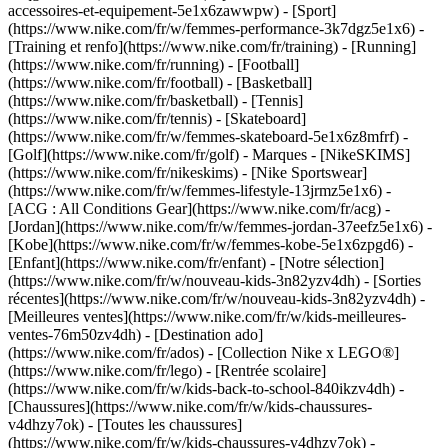
accessoires-et-equipement-5e1x6zawwpw)
- [Sport]
(https://www.nike.com/fr/w/femmes-performance-3k7dgz5e1x6) -
[Training et renfo](https://www.nike.com/fr/training) - [Running]
(https://www.nike.com/fr/running) - [Football]
(https://www.nike.com/fr/football) - [Basketball]
(https://www.nike.com/fr/basketball) - [Tennis]
(https://www.nike.com/fr/tennis) - [Skateboard]
(https://www.nike.com/fr/w/femmes-skateboard-5e1x6z8mfrf) -
[Golf](https://www.nike.com/fr/golf)
- Marques - [NikeSKIMS]
(https://www.nike.com/fr/nikeskims) - [Nike Sportswear]
(https://www.nike.com/fr/w/femmes-lifestyle-13jrmz5e1x6) -
[ACG : All Conditions Gear](https://www.nike.com/fr/acg) -
[Jordan](https://www.nike.com/fr/w/femmes-jordan-37eefz5e1x6) -
[Kobe](https://www.nike.com/fr/w/femmes-kobe-5e1x6zpgd6) -
[Enfant](https://www.nike.com/fr/enfant) - [Notre sélection]
(https://www.nike.com/fr/w/nouveau-kids-3n82yzv4dh) - [Sorties
récentes](https://www.nike.com/fr/w/nouveau-kids-3n82yzv4dh) -
[Meilleures ventes](https://www.nike.com/fr/w/kids-meilleures-
ventes-76m50zv4dh) - [Destination ado]
(https://www.nike.com/fr/ados) - [Collection Nike x LEGO®]
(https://www.nike.com/fr/lego) - [Rentrée scolaire]
(https://www.nike.com/fr/w/kids-back-to-school-840ikzv4dh)
-
[Chaussures](https://www.nike.com/fr/w/kids-chaussures-
v4dhzy7ok) - [Toutes les chaussures]
(https://www.nike.com/fr/w/kids-chaussures-v4dhzy7ok) -