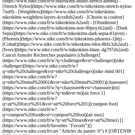
(https://www.nike.com/fr/w/nikeskims-studio-stretch-admbq) -
[Stretch Nylon](https://www.nike.com/fr/w/nikeskims-stretch-nylon-
7sut9) - [Weightless](https://www.nike.com/fr/w/nikeskims-
nikeskims-weightless-layers-4csx8zb2asd)
- [Choisis ta couleur]
(https://www.nike.com/fr/w/nikeskims-b2asd) - [Obsidienne]
(https://www.nike.com/fr/w/nikeskims-noir-90poyzb2asd) - [Dark
Sepia](https://www.nike.com/fr/w/nikeskims-dark-sepia-81pvm) -
[Phoenix](https://www.nike.com/fr/w/nikeskims-phoenix-1jhtj) -
[Cobalt](https://www.nike.com/fr/w/nikeskims-bleu-8hfx3zb2asd) -
[Ivory](https://www.nike.com/fr/w/nikeskims-blanc-4g797zb2asd)
Cancel Annuler Recherches populaires [challenger]
(https://www.nike.com/fr/w?q=challenger&vst=challenger)[nike
challenger](https://www.nike.com/fr/w?
q=nike%20challenger&vst=nike%20challenger)[nike mind 001]
(https://www.nike.com/fr/w?
q=nike%20mind%20001&vst=nike%20mind%20001)[chaussure]
(https://www.nike.com/fr/w?q=chaussure&vst=chaussure)[tn]
(https://www.nike.com/fr/w?q=tn&vst=tn)[air force 1]
(https://www.nike.com/fr/w?
q=air%20force%201&vst=air%20force%201)[crampon foot]
(https://www.nike.com/fr/w?
q=crampon%20foot&vst=crampon%20foot)[air max]
(https://www.nike.com/fr/w?q=air%20max&vst=air%20max) []
(https://www.nike.com/fr/favorites "Favoris")[]
(https://www.nike.com/fr/cart "Articles du panier: 0") # [OBTENIR