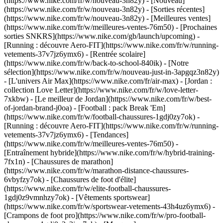
(https://www.nike.com/fr/w/nouveau-3n82y) - [Nouveau]
(https://www.nike.com/fr/w/nouveau-3n82y) - [Sorties récentes]
(https://www.nike.com/fr/w/nouveau-3n82y) - [Meilleures ventes]
(https://www.nike.com/fr/w/meilleures-ventes-76m50) - [Prochaines
sorties SNKRS](https://www.nike.com/gb/launch/upcoming) -
[Running : découvre Aero-FIT](https://www.nike.com/fr/w/running-
vetements-37v7jz6ymx6) - [Rentrée scolaire]
(https://www.nike.com/fr/w/back-to-school-840ik)
- [Notre
sélection](https://www.nike.com/fr/w/nouveau-just-in-3apgqz3n82y)
- [L'univers Air Max](https://www.nike.com/fr/air-max) - [Jordan :
collection Love Letter](https://www.nike.com/fr/w/love-letter-
7xkbw) - [Le meilleur de Jordan](https://www.nike.com/fr/w/best-
of-jordan-brand-j0oa) - [Football : pack Break 'Em]
(https://www.nike.com/fr/w/football-chaussures-1gdj0zy7ok) -
[Running : découvre Aero-FIT](https://www.nike.com/fr/w/running-
vetements-37v7jz6ymx6)
- [Tendances]
(https://www.nike.com/fr/w/meilleures-ventes-76m50) -
[Entraînement hybride](https://www.nike.com/fr/w/hybrid-training-
7fx1n) - [Chaussures de marathon]
(https://www.nike.com/fr/w/marathon-distance-chaussures-
6vbyfzy7ok) - [Chaussures de foot d'élite]
(https://www.nike.com/fr/w/elite-football-chaussures-
1gdj0z9vmnhzy7ok) - [Vêtements sportswear]
(https://www.nike.com/fr/w/sportswear-vetements-43h4uz6ymx6) -
[Crampons de foot pro](https://www.nike.com/fr/w/pro-football-