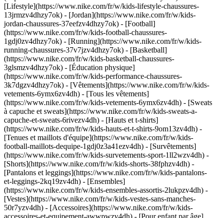
[Lifestyle](https://www.nike.com/fr/w/kids-lifestyle-chaussures-
13jrmzv4dhzy7ok) - [Jordan](https://www.nike.com/fr/w/kids-
jordan-chaussures-37eefzv4dhzy7ok) - [Football]
(https://www.nike.com/fr/w/kids-football-chaussures-
1gdj0zv4dhzy7ok) - [Running](https://www.nike.com/fr/w/kids-
running-chaussures-37v7jzv4dhzy7ok) - [Basketball]
(https://www.nike.com/fr/w/kids-basketball-chaussures-
3glsmzv4dhzy7ok) - [Éducation physique]
(https://www.nike.com/fr/w/kids-performance-chaussures-
3k7dgzv4dhzy7ok)
- [Vêtements](https://www.nike.com/fr/w/kids-
vetements-6ymx6zv4dh) - [Tous les vêtements]
(https://www.nike.com/fr/w/kids-vetements-6ymx6zv4dh) - [Sweats
à capuche et sweats](https://www.nike.com/fr/w/kids-sweats-a-
capuche-et-sweats-6rivezv4dh) - [Hauts et t-shirts]
(https://www.nike.com/fr/w/kids-hauts-et-t-shirts-9om13zv4dh) -
[Tenues et maillots d'équipe](https://www.nike.com/fr/w/kids-
football-maillots-dequipe-1gdj0z3a41ezv4dh) - [Survêtements]
(https://www.nike.com/fr/w/kids-survetements-sport-1ll2wzv4dh) -
[Shorts](https://www.nike.com/fr/w/kids-shorts-38fphzv4dh) -
[Pantalons et leggings](https://www.nike.com/fr/w/kids-pantalons-
et-leggings-2kq19zv4dh) - [Ensembles]
(https://www.nike.com/fr/w/kids-ensembles-assortis-2lukpzv4dh) -
[Vestes](https://www.nike.com/fr/w/kids-vestes-sans-manches-
50r7yzv4dh) - [Accessoires](https://www.nike.com/fr/w/kids-
accessoires-et-equipement-awwpwzv4dh)
- [Pour enfant par âge]