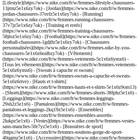
[Lifestyle](https://www.nike.com/fr/w/femmes-lifestyle-chaussures-
13jrmz5e1x6zy7ok) - [Jordan](https://www.nike.com/fr/w/femmes-
jordan-chaussures-37eefz5e1x6zy7ok) - [Running]
(https://www.nike.com/fr/w/femmes-running-chaussures-
37v7jz5e1x6zy7ok) - [Training et renfo]
(https://www.nike.com/fr/w/femmes-training-chaussures-
58jtoz5e1x6zy7ok) - [Football](https://www.nike.com/fr/w/femmes-
football-chaussures-1gdj0z5e1x6zy7ok) - [Chaussures
personnalisées](https://www.nike.com/fr/w/femmes-nike-by-you-
chaussures-5e1x6z6ealhzy7ok)
- [Vêtements]
(https://www.nike.com/fr/w/femmes-vetements-5e1x6z6ymx6) -
[Tous les vêtements](https://www.nike.com/fr/w/femmes-vetements-
5e1x6z6ymx6) - [Sweats à capuche et sweats]
(https://www.nike.com/fr/w/femmes-sweats-a-capuche-et-sweats-
5e1x6z6rive) - [Hauts et t-shirts]
(https://www.nike.com/fr/w/femmes-hauts-et-t-shirts-5e1x6z9om13)
- [Shorts](https://www.nike.com/fr/w/femmes-shorts-38fphz5e1x6) -
[Leggings](https://www.nike.com/fr/w/femmes-leggings-
29sh2z5e1x6) - [Pantalons](https://www.nike.com/fr/w/femmes-
pantalons-et-leggings-2kq19z5e1x6) - [Ensembles]
(https://www.nike.com/fr/w/femmes-ensembles-assortis-
2lukpz5e1x6) - [Vestes](https://www.nike.com/fr/w/femmes-vestes-
sans-manches-50r7yz5e1x6) - [Brassières de sport]
(https://www.nike.com/fr/w/femmes-soutiens-gorge-de-sport-
40qgmz5e1x6) - [Accessoires](https://www.nike.com/fr/w/femmes-