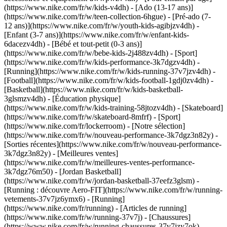
(https://www.nike.com/fr/w/kids-v4dh) - [Ado (13-17 ans)]
(https://www.nike.com/fr/w/teen-collection-6hgue) - [Pré-ado (7-
12 ans)](https://www.nike.com/fr/w/youth-kids-agibjzv4dh) -
[Enfant (3-7 ans)](https://www.nike.com/fr/w/enfant-kids-
6dacezv4dh) - [Bébé et tout-petit (0-3 ans)]
(https://www.nike.com/fr/w/bebe-kids-2j488zv4dh)
- [Sport]
(https://www.nike.com/fr/w/kids-performance-3k7dgzv4dh) -
[Running](https://www.nike.com/fr/w/kids-running-37v7jzv4dh) -
[Football](https://www.nike.com/fr/w/kids-football-1gdj0zv4dh) -
[Basketball](https://www.nike.com/fr/w/kids-basketball-
3glsmzv4dh) - [Éducation physique]
(https://www.nike.com/fr/w/kids-training-58jtozv4dh) - [Skateboard]
(https://www.nike.com/fr/w/skateboard-8mfrf) - [Sport]
(https://www.nike.com/fr/lockerroom) - [Notre sélection]
(https://www.nike.com/fr/w/nouveau-performance-3k7dgz3n82y) -
[Sorties récentes](https://www.nike.com/fr/w/nouveau-performance-
3k7dgz3n82y) - [Meilleures ventes]
(https://www.nike.com/fr/w/meilleures-ventes-performance-
3k7dgz76m50) - [Jordan Basketball]
(https://www.nike.com/fr/w/jordan-basketball-37eefz3glsm) -
[Running : découvre Aero-FIT](https://www.nike.com/fr/w/running-
vetements-37v7jz6ymx6)
- [Running]
(https://www.nike.com/fr/running) - [Articles de running]
(https://www.nike.com/fr/w/running-37v7j) - [Chaussures]
(https://www.nike.com/fr/w/running-chaussures-37v7jzy7ok) -