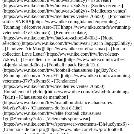
(https://www.nike.com/fr/w/nouveau-3n82y) - [Nouveau]
(https://www.nike.com/fr/w/nouveau-3n82y) - [Sorties récentes]
(https://www.nike.com/fr/w/nouveau-3n82y) - [Meilleures ventes]
(https://www.nike.com/fr/w/meilleures-ventes-76m50) - [Prochaines
sorties SNKRS](https://www.nike.com/gb/launch/upcoming) -
[Running : découvre Aero-FIT](https://www.nike.com/fr/w/running-
vetements-37v7jz6ymx6) - [Rentrée scolaire]
(https://www.nike.com/fr/w/back-to-school-840ik)
- [Notre
sélection](https://www.nike.com/fr/w/nouveau-just-in-3apgqz3n82y)
- [L'univers Air Max](https://www.nike.com/fr/air-max) - [Jordan :
collection Love Letter](https://www.nike.com/fr/w/love-letter-
7xkbw) - [Le meilleur de Jordan](https://www.nike.com/fr/w/best-
of-jordan-brand-j0oa) - [Football : pack Break 'Em]
(https://www.nike.com/fr/w/football-chaussures-1gdj0zy7ok) -
[Running : découvre Aero-FIT](https://www.nike.com/fr/w/running-
vetements-37v7jz6ymx6)
- [Tendances]
(https://www.nike.com/fr/w/meilleures-ventes-76m50) -
[Entraînement hybride](https://www.nike.com/fr/w/hybrid-training-
7fx1n) - [Chaussures de marathon]
(https://www.nike.com/fr/w/marathon-distance-chaussures-
6vbyfzy7ok) - [Chaussures de foot d'élite]
(https://www.nike.com/fr/w/elite-football-chaussures-
1gdj0z9vmnhzy7ok) - [Vêtements sportswear]
(https://www.nike.com/fr/w/sportswear-vetements-43h4uz6ymx6) -
[Crampons de foot pro](https://www.nike.com/fr/w/pro-football-