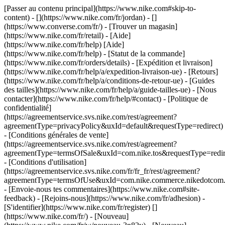
[Passer au contenu principal](https://www.nike.com#skip-to-
content) - [](https://www.nike.com/fr/jordan) - []
(https://www.converse.com/fr/)
- [Trouver un magasin]
(https://www.nike.com/fr/retail) - [Aide]
(https://www.nike.com/fr/help) [Aide]
(https://www.nike.com/fr/help) - [Statut de la commande]
(https://www.nike.com/fr/orders/details) - [Expédition et livraison]
(https://www.nike.com/fr/help/a/expedition-livraison-ue) - [Retours]
(https://www.nike.com/fr/help/a/conditions-de-retour-ue) - [Guides
des tailles](https://www.nike.com/fr/help/a/guide-tailles-ue) - [Nous
contacter](https://www.nike.com/fr/help/#contact) - [Politique de
confidentialité]
(https://agreementservice.svs.nike.com/rest/agreement?
agreementType=privacyPolicy&uxId=default&requestType=redirect)
- [Conditions générales de vente]
(https://agreementservice.svs.nike.com/rest/agreement?
agreementType=termsOfSale&uxId=com.nike.tos&requestType=redir
- [Conditions d'utilisation]
(https://agreementservice.svs.nike.com/fr/fr_fr/rest/agreement?
agreementType=termsOfUse&uxId=com.nike.commerce.nikedotcom.
- [Envoie-nous tes commentaires](https://www.nike.com#site-
feedback) - [Rejoins-nous](https://www.nike.com/fr/adhesion) -
[S'identifier](https://www.nike.com/fr/register)
[]
(https://www.nike.com/fr/) - [Nouveau]