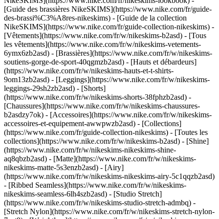
NikeSKIMS](https://www.nike.com/fr/nikeskims-lookbook) -
[Guide des brassières NikeSKIMS](https://www.nike.com/fr/guide-
des-brassi%C3%A8res-nikeskims) - [Guide de la collection
NikeSKIMS](https://www.nike.com/fr/guide-collection-nikeskims)
-
[Vêtements](https://www.nike.com/fr/w/nikeskims-b2asd) - [Tous
les vêtements](https://www.nike.com/fr/w/nikeskims-vetements-
6ymx6zb2asd) - [Brassières](https://www.nike.com/fr/w/nikeskims-
soutiens-gorge-de-sport-40qgmzb2asd) - [Hauts et débardeurs]
(https://www.nike.com/fr/w/nikeskims-hauts-et-t-shirts-
9om13zb2asd) - [Leggings](https://www.nike.com/fr/w/nikeskims-
leggings-29sh2zb2asd) - [Shorts]
(https://www.nike.com/fr/w/nikeskims-shorts-38fphzb2asd) -
[Chaussures](https://www.nike.com/fr/w/nikeskims-chaussures-
b2asdzy7ok) - [Accessoires](https://www.nike.com/fr/w/nikeskims-
accessoires-et-equipement-awwpwzb2asd)
- [Collections]
(https://www.nike.com/fr/guide-collection-nikeskims) - [Toutes les
collections](https://www.nike.com/fr/w/nikeskims-b2asd) - [Shine]
(https://www.nike.com/fr/w/nikeskims-nikeskims-shine-
aq8qbzb2asd) - [Matte](https://www.nike.com/fr/w/nikeskims-
nikeskims-matte-5s3enzb2asd) - [Airy]
(https://www.nike.com/fr/w/nikeskims-nikeskims-airy-5c1qqzb2asd)
- [Ribbed Seamless](https://www.nike.com/fr/w/nikeskims-
nikeskims-seamless-6lh4szb2asd) - [Studio Stretch]
(https://www.nike.com/fr/w/nikeskims-studio-stretch-admbq) -
[Stretch Nylon](https://www.nike.com/fr/w/nikeskims-stretch-nylon-