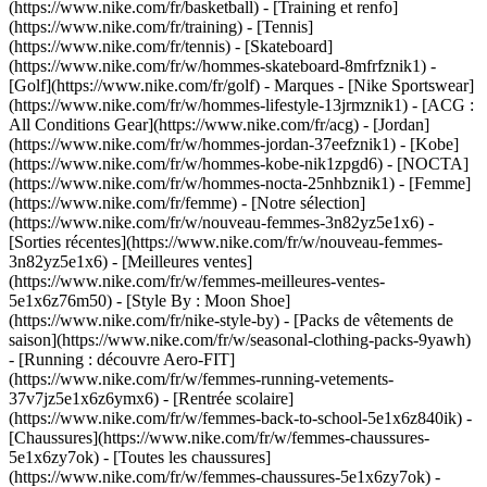
(https://www.nike.com/fr/basketball) - [Training et renfo]
(https://www.nike.com/fr/training) - [Tennis]
(https://www.nike.com/fr/tennis) - [Skateboard]
(https://www.nike.com/fr/w/hommes-skateboard-8mfrfznik1) -
[Golf](https://www.nike.com/fr/golf)
- Marques - [Nike Sportswear]
(https://www.nike.com/fr/w/hommes-lifestyle-13jrmznik1) - [ACG :
All Conditions Gear](https://www.nike.com/fr/acg) - [Jordan]
(https://www.nike.com/fr/w/hommes-jordan-37eefznik1) - [Kobe]
(https://www.nike.com/fr/w/hommes-kobe-nik1zpgd6) - [NOCTA]
(https://www.nike.com/fr/w/hommes-nocta-25nhbznik1) - [Femme]
(https://www.nike.com/fr/femme) - [Notre sélection]
(https://www.nike.com/fr/w/nouveau-femmes-3n82yz5e1x6) -
[Sorties récentes](https://www.nike.com/fr/w/nouveau-femmes-
3n82yz5e1x6) - [Meilleures ventes]
(https://www.nike.com/fr/w/femmes-meilleures-ventes-
5e1x6z76m50) - [Style By : Moon Shoe]
(https://www.nike.com/fr/nike-style-by) - [Packs de vêtements de
saison](https://www.nike.com/fr/w/seasonal-clothing-packs-9yawh)
- [Running : découvre Aero-FIT]
(https://www.nike.com/fr/w/femmes-running-vetements-
37v7jz5e1x6z6ymx6) - [Rentrée scolaire]
(https://www.nike.com/fr/w/femmes-back-to-school-5e1x6z840ik)
-
[Chaussures](https://www.nike.com/fr/w/femmes-chaussures-
5e1x6zy7ok) - [Toutes les chaussures]
(https://www.nike.com/fr/w/femmes-chaussures-5e1x6zy7ok) -