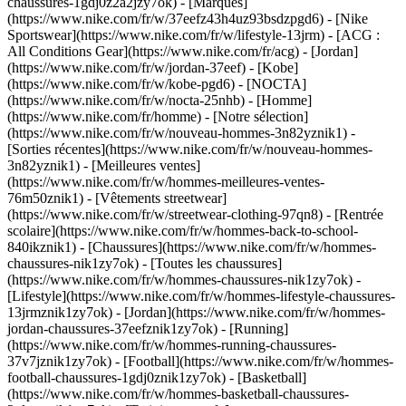
chaussures-1gdj0z2a2jzy7ok)
- [Marques]
(https://www.nike.com/fr/w/37eefz43h4uz93bsdzpgd6) - [Nike
Sportswear](https://www.nike.com/fr/w/lifestyle-13jrm) - [ACG :
All Conditions Gear](https://www.nike.com/fr/acg) - [Jordan]
(https://www.nike.com/fr/w/jordan-37eef) - [Kobe]
(https://www.nike.com/fr/w/kobe-pgd6) - [NOCTA]
(https://www.nike.com/fr/w/nocta-25nhb) - [Homme]
(https://www.nike.com/fr/homme) - [Notre sélection]
(https://www.nike.com/fr/w/nouveau-hommes-3n82yznik1) -
[Sorties récentes](https://www.nike.com/fr/w/nouveau-hommes-
3n82yznik1) - [Meilleures ventes]
(https://www.nike.com/fr/w/hommes-meilleures-ventes-
76m50znik1) - [Vêtements streetwear]
(https://www.nike.com/fr/w/streetwear-clothing-97qn8) - [Rentrée
scolaire](https://www.nike.com/fr/w/hommes-back-to-school-
840ikznik1)
- [Chaussures](https://www.nike.com/fr/w/hommes-
chaussures-nik1zy7ok) - [Toutes les chaussures]
(https://www.nike.com/fr/w/hommes-chaussures-nik1zy7ok) -
[Lifestyle](https://www.nike.com/fr/w/hommes-lifestyle-chaussures-
13jrmznik1zy7ok) - [Jordan](https://www.nike.com/fr/w/hommes-
jordan-chaussures-37eefznik1zy7ok) - [Running]
(https://www.nike.com/fr/w/hommes-running-chaussures-
37v7jznik1zy7ok) - [Football](https://www.nike.com/fr/w/hommes-
football-chaussures-1gdj0znik1zy7ok) - [Basketball]
(https://www.nike.com/fr/w/hommes-basketball-chaussures-