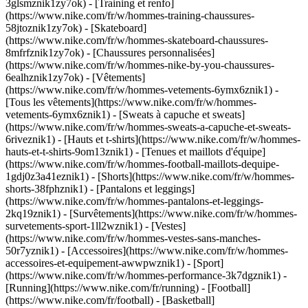
3glsmznik1zy7ok) - [Training et renfo]
(https://www.nike.com/fr/w/hommes-training-chaussures-
58jtoznik1zy7ok) - [Skateboard]
(https://www.nike.com/fr/w/hommes-skateboard-chaussures-
8mfrfznik1zy7ok) - [Chaussures personnalisées]
(https://www.nike.com/fr/w/hommes-nike-by-you-chaussures-
6ealhznik1zy7ok)
- [Vêtements]
(https://www.nike.com/fr/w/hommes-vetements-6ymx6znik1) -
[Tous les vêtements](https://www.nike.com/fr/w/hommes-
vetements-6ymx6znik1) - [Sweats à capuche et sweats]
(https://www.nike.com/fr/w/hommes-sweats-a-capuche-et-sweats-
6riveznik1) - [Hauts et t-shirts](https://www.nike.com/fr/w/hommes-
hauts-et-t-shirts-9om13znik1) - [Tenues et maillots d'équipe]
(https://www.nike.com/fr/w/hommes-football-maillots-dequipe-
1gdj0z3a41eznik1) - [Shorts](https://www.nike.com/fr/w/hommes-
shorts-38fphznik1) - [Pantalons et leggings]
(https://www.nike.com/fr/w/hommes-pantalons-et-leggings-
2kq19znik1) - [Survêtements](https://www.nike.com/fr/w/hommes-
survetements-sport-1ll2wznik1) - [Vestes]
(https://www.nike.com/fr/w/hommes-vestes-sans-manches-
50r7yznik1) - [Accessoires](https://www.nike.com/fr/w/hommes-
accessoires-et-equipement-awwpwznik1)
- [Sport]
(https://www.nike.com/fr/w/hommes-performance-3k7dgznik1) -
[Running](https://www.nike.com/fr/running) - [Football]
(https://www.nike.com/fr/football) - [Basketball]