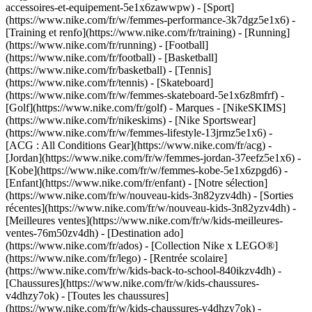
accessoires-et-equipement-5e1x6zawwpw)
- [Sport]
(https://www.nike.com/fr/w/femmes-performance-3k7dgz5e1x6) -
[Training et renfo](https://www.nike.com/fr/training) - [Running]
(https://www.nike.com/fr/running) - [Football]
(https://www.nike.com/fr/football) - [Basketball]
(https://www.nike.com/fr/basketball) - [Tennis]
(https://www.nike.com/fr/tennis) - [Skateboard]
(https://www.nike.com/fr/w/femmes-skateboard-5e1x6z8mfrf) -
[Golf](https://www.nike.com/fr/golf)
- Marques - [NikeSKIMS]
(https://www.nike.com/fr/nikeskims) - [Nike Sportswear]
(https://www.nike.com/fr/w/femmes-lifestyle-13jrmz5e1x6) -
[ACG : All Conditions Gear](https://www.nike.com/fr/acg) -
[Jordan](https://www.nike.com/fr/w/femmes-jordan-37eefz5e1x6) -
[Kobe](https://www.nike.com/fr/w/femmes-kobe-5e1x6zpgd6) -
[Enfant](https://www.nike.com/fr/enfant) - [Notre sélection]
(https://www.nike.com/fr/w/nouveau-kids-3n82yzv4dh) - [Sorties
récentes](https://www.nike.com/fr/w/nouveau-kids-3n82yzv4dh) -
[Meilleures ventes](https://www.nike.com/fr/w/kids-meilleures-
ventes-76m50zv4dh) - [Destination ado]
(https://www.nike.com/fr/ados) - [Collection Nike x LEGO®]
(https://www.nike.com/fr/lego) - [Rentrée scolaire]
(https://www.nike.com/fr/w/kids-back-to-school-840ikzv4dh)
-
[Chaussures](https://www.nike.com/fr/w/kids-chaussures-
v4dhzy7ok) - [Toutes les chaussures]
(https://www.nike.com/fr/w/kids-chaussures-v4dhzy7ok) -