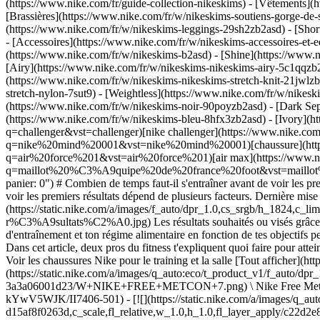
(https://www.nike.com/fr/guide-collection-nikeskims)
- [Vêtements](h
[Brassières](https://www.nike.com/fr/w/nikeskims-soutiens-gorge-de-
(https://www.nike.com/fr/w/nikeskims-leggings-29sh2zb2asd) - [Shor
- [Accessoires](https://www.nike.com/fr/w/nikeskims-accessoires-
(https://www.nike.com/fr/w/nikeskims-b2asd) - [Shine](https://www.
[Airy](https://www.nike.com/fr/w/nikeskims-nikeskims-airy-5c1qqzb2
(https://www.nike.com/fr/w/nikeskims-nikeskims-stretch-knit-21jwlzb
stretch-nylon-7sut9) - [Weightless](https://www.nike.com/fr/w/nikes