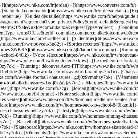
 [](https://www.nike.com/fr/jordan) - [](https://www.converse.com/fr/)
 [Statut de la commande](https://www.nike.com/fr/orders/details) - [Exp
-retour-ue) - [Guides des tailles](https://www.nike.com/fr/help/a/guide-
m/rest/agreement?agreementType=privacyPolicy&uxId=default&requestType
e=termsOfSale&uxId=com.nike.tos&requestType=redirect) - [Conditions 
agreementType=termsOfUse&uxId=com.nike.commerce.nikedotcom.web&co
ttps://www.nike.com/fr/adhesion) - [S'identifier](https://www.nike.com
nike.com/fr/w/nouveau-3n82y) - [Sorties récentes](https://www.nike.
 sorties SNKRS](https://www.nike.com/gb/launch/upcoming) - [Running
o-school-840ik)
- [Notre sélection](https://www.nike.com/fr/w/nouveau
(https://www.nike.com/fr/w/love-letter-7xkbw) - [Le meilleur de Jordan]
dj0zy7ok) - [Running : découvre Aero-FIT](https://www.nike.com/fr/w
t hybride](https://www.nike.com/fr/w/hybrid-training-7fx1n) - [Chauss
ike.com/fr/w/elite-football-chaussures-1gdj0z9vmnhzy7ok) - [Vêtement
pro-football-chaussures-1gdj0z2a2jzy7ok)
- [Marques](https://www.ni
 Gear](https://www.nike.com/fr/acg) - [Jordan](https://www.nike.com/f
/www.nike.com/fr/homme) - [Notre sélection](https://www.nike.com/f
es ventes](https://www.nike.com/fr/w/hommes-meilleures-ventes-76m5
colaire](https://www.nike.com/fr/w/hommes-back-to-school-840ikznik1)
mes-chaussures-nik1zy7ok) - [Lifestyle](https://www.nike.com/fr/w/ho
7ok) - [Running](https://www.nike.com/fr/w/hommes-running-chaussur
7ok) - [Basketball](https://www.nike.com/fr/w/hommes-basketball-cha
y7ok) - [Skateboard](https://www.nike.com/fr/w/hommes-skateboard-ch
nik1zy7ok)
- [Vêtements](https://www.nike.com/fr/w/hommes-vetements