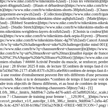
ttps://www.nike.com/fr/w/nikeskims-b2asd) - [Tous les vêtements](ht
sport-40qgmzb2asd) - [Hauts et débardeurs](https://www.nike.com/fr/w
ts](https://www.nike.com/fr/w/nikeskims-shorts-38fphzb2asd) - [Chau
et-equipement-awwpwzb2asd)
- [Collections](https://www.nike.com/fr/guid
nike.com/fr/w/nikeskims-nikeskims-shine-aq8qbzb2asd) - [Matte](http
asd) - [Ribbed Seamless](https://www.nike.com/fr/w/nikeskims-nikeski
2asd) - [Studio Stretch](https://www.nike.com/fr/w/nikeskims-studio-s
kims-nikeskims-weightless-layers-4csx8zb2asd)
- [Choisis ta couleur](https://www.nike.com/fr/w/nikeskims-b2asd) - [Obsidienne](https://www.nike.com/fr/w/nikeskims-noir-90poyzb2asd) - [Dark Sepia](https://www.nike.com/fr/w/nikeskims-dark-sepia-81pvm) - [Phoenix](https://www.nike.com/fr/w/nikeskims-phoenix-1jhtj) - [Cobalt](https://www.nike.com/fr/w/nikeskims-bleu-8hfx3zb2asd) - [Ivory](https://www.nike.com/fr/w/nikeskims-blanc-4g797zb2asd) Cancel Annuler Recherches populaires [challenger](https://www.nike.com/fr/w?q=challenger&vst=challenger)[nike challenger](https://www.nike.com/fr/w?q=nike%20challenger&vst=nike%20challenger)[nike mind 001](https://www.nike.com/fr/w?q=nike%20mind%20001&vst=nike%20mind%20001)[chaussure](https://www.nike.com/fr/w?q=chaussure&vst=chaussure)[tn](https://www.nike.com/fr/w?q=tn&vst=tn)[air force 1](https://www.nike.com/fr/w?q=air%20force%201&vst=air%20force%201)[air max](https://www.nike.com/fr/w?q=air%20max&vst=air%20max)[maillot équipe de france foot](https://www.nike.com/fr/w?q=maillot%20%C3%A9quipe%20de%20france%20foot&vst=maillot%20%C3%A9quipe%20de%20france%20foot) [](https://www.nike.com/fr/favorites "Favoris")[](https://www.nike.com/fr/cart "Articles du panier: 0") # Combien de temps faut-il s'entraîner avant de voir les premiers résultats ? ##### Activité Prendre du muscle, se renforcer, perdre de la graisse… Peu importe ton objectif, le temps nécessaire pour voir les premiers résultats dépend de plusieurs facteurs. Dernière mise à jour : 28 février 2025 8 min. de lecture ![Combien de temps faut-il s'entraîner avant de voir les premiers résultats ?](https://static.nike.com/a/images/f_auto/dpr_1.0,cs_srgb/h_1824,c_limit/5436d766-2177-45d6-837f-cb281ca6ef66/combien-de-temps-faut-il-s-entra%C3%AEner-avant-de-voir-les-premiers-r%C3%A9sultats%C2%A0.jpg) Les résultats souhaités ou visés grâce à une routine d'entraînement peuvent être très différents d'une personne à l'autre. C'est la magie du fitness : tu peux adapter ta routine d'entraînement et ton régime alimentaire en fonction de tes objectifs personnels. Mais si tu te demandes *combien de temps il faut pour voir des résultats*, sache qu'il n'y a pas de réponse universelle, et c'est OK. Dans cet article, deux pros du fitness t'expliquent quoi faire pour atteindre trois objectifs de fitness différents, et au bout de combien de temps tu peux espérer voir des résultats pour chacun de ces objectifs. ## Voir les chaussures Nike pour le training et la salle [Tout afficher](https://www.nike.com/fr/w/training-chaussures-58jtozy7ok) - [![](https://static.nike.com/a/images/q_auto:eco/t_product_v1/f_auto/dpr_1.0/h_386,c_limit/u_9ddf04c7-2a9a-4d76-add1-d15af8f0263d,c_scale,fl_relative,w_1.0,h_1.0,fl_layer_apply/fa55be84-5e77-44b7-8bcb-3a3a06001d23/W+NIKE+FREE+METCON+7.png) \ Nike Free Metcon 7 \ Chaussure de training pour femme \ __129,99 €__](https://www.nike.com/fr/t/chaussure-de-training-nike-free-metcon-7-pour-femme-kYwV5WJK/II7406-501) - [