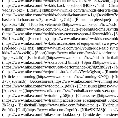
(https://www.nike.com/fr/w/kids-meilleures-ventes-76m50zv4dh) - [De
(https://www.nike.com/fr/w/kids-back-to-school-840ikzv4dh)
- [Chau
v4dhzy7ok) - [Lifestyle](https://www.nike.com/fr/w/kids-lifestyle-c
(https://www.nike.com/fr/w/kids-football-chaussures-1gdj0zv4dhzy7o
basketball-chaussures-3glsmzv4dhzy7ok) - [Éducation physique](ht
6ymx6zv4dh) - [Tous les vêtements](https://www.nike.com/fr/w/kids-
t-shirts](https://www.nike.com/fr/w/kids-hauts-et-t-shirts-9om13zv4d
(https://www.nike.com/fr/w/kids-survetements-sport-1ll2wzv4dh) - [Sh
2kq19zv4dh) - [Ensembles](https://www.nike.com/fr/w/kids-ensembles
(https://www.nike.com/fr/w/kids-accessoires-et-equipement-awwpw
[Pré-ado (7-12 ans)](https://www.nike.com/fr/w/youth-kids-agibjzv4dh
kids-2j488zv4dh)
- [Sport](https://www.nike.com/fr/w/kids-performa
1gdj0zv4dh) - [Basketball](https://www.nike.com/fr/w/kids-basketbal
(https://www.nike.com/fr/w/skateboard-8mfrf) - [Sport](https://www.
(https://www.nike.com/fr/w/nouveau-performance-3k7dgz3n82y) - [Me
(https://www.nike.com/fr/w/jordan-basketball-37eefz3glsm) - [Runn
[Articles de running](https://www.nike.com/fr/w/running-37v7j) - [
37v7jz6ymx6) - [Accessoires](https://www.nike.com/fr/w/running-a
(https://www.nike.com/fr/w/football-1gdj0) - [Chaussures](https://w
[Accessoires](https://www.nike.com/fr/w/football-accessoires-et-e
(https://www.nike.com/fr/w/training-58jto) - [Chaussures](https://w
(https://www.nike.com/fr/w/training-accessoires-et-equipement-58j
3k7dg) - [Basketball](https://www.nike.com/fr/basketball) - [Extérie
8mfrf) - [Golf](https://www.nike.com/fr/golf) - [NikeSKIMS](http
(https://www.nike.com/fr/nikeskims-lookbook) - [Guide des brassiè