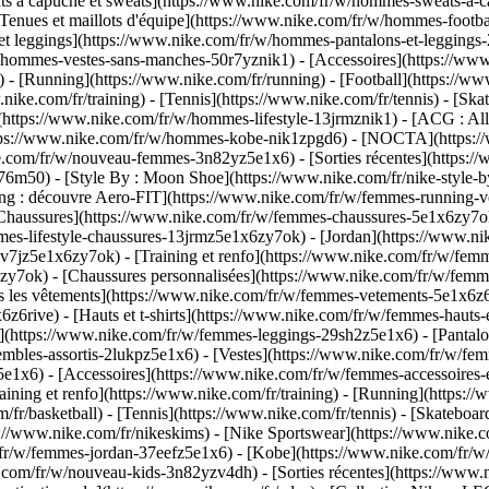
à capuche et sweats](https://www.nike.com/fr/w/hommes-sweats-a-capuc
Tenues et maillots d'équipe](https://www.nike.com/fr/w/hommes-footba
 et leggings](https://www.nike.com/fr/w/hommes-pantalons-et-legging
r/w/hommes-vestes-sans-manches-50r7yznik1) - [Accessoires](https://
[Running](https://www.nike.com/fr/running) - [Football](https://www.
ww.nike.com/fr/training) - [Tennis](https://www.nike.com/fr/tennis) - 
(https://www.nike.com/fr/w/hommes-lifestyle-13jrmznik1) - [ACG : All 
ttps://www.nike.com/fr/w/hommes-kobe-nik1zpgd6) - [NOCTA](https:
ike.com/fr/w/nouveau-femmes-3n82yz5e1x6) - [Sorties récentes](https
6m50) - [Style By : Moon Shoe](https://www.nike.com/fr/nike-style-by
ing : découvre Aero-FIT](https://www.nike.com/fr/w/femmes-running-v
[Chaussures](https://www.nike.com/fr/w/femmes-chaussures-5e1x6zy7ok
mmes-lifestyle-chaussures-13jrmz5e1x6zy7ok) - [Jordan](https://www.
jz5e1x6zy7ok) - [Training et renfo](https://www.nike.com/fr/w/femme
6zy7ok) - [Chaussures personnalisées](https://www.nike.com/fr/w/fe
 les vêtements](https://www.nike.com/fr/w/femmes-vetements-5e1x6z6
6rive) - [Hauts et t-shirts](https://www.nike.com/fr/w/femmes-hauts-e
](https://www.nike.com/fr/w/femmes-leggings-29sh2z5e1x6) - [Pantalo
bles-assortis-2lukpz5e1x6) - [Vestes](https://www.nike.com/fr/w/femm
5e1x6) - [Accessoires](https://www.nike.com/fr/w/femmes-accessoir
ing et renfo](https://www.nike.com/fr/training) - [Running](https://w
om/fr/basketball) - [Tennis](https://www.nike.com/fr/tennis) - [Skateb
//www.nike.com/fr/nikeskims) - [Nike Sportswear](https://www.nike.c
m/fr/w/femmes-jordan-37eefz5e1x6) - [Kobe](https://www.nike.com/fr/
ke.com/fr/w/nouveau-kids-3n82yzv4dh) - [Sorties récentes](https://www