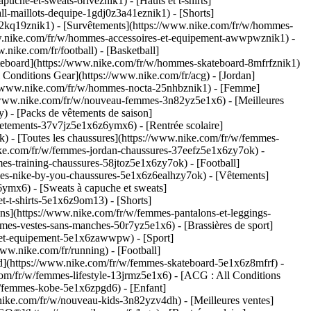
he-et-sweats-6riveznik1) - [Hauts et t-shirts]
ll-maillots-dequipe-1gdj0z3a41eznik1) - [Shorts]
s-2kq19znik1) - [Survêtements](https://www.nike.com/fr/w/hommes-
www.nike.com/fr/w/hommes-accessoires-et-equipement-awwpwznik1)
-
nike.com/fr/football) - [Basketball]
[Skateboard](https://www.nike.com/fr/w/hommes-skateboard-8mfrfznik1)
Conditions Gear](https://www.nike.com/fr/acg) - [Jordan]
//www.nike.com/fr/w/hommes-nocta-25nhbznik1) - [Femme]
://www.nike.com/fr/w/nouveau-femmes-3n82yz5e1x6) - [Meilleures
) - [Packs de vêtements de saison]
etements-37v7jz5e1x6z6ymx6) - [Rentrée scolaire]
) - [Toutes les chaussures](https://www.nike.com/fr/w/femmes-
nike.com/fr/w/femmes-jordan-chaussures-37eefz5e1x6zy7ok) -
s-training-chaussures-58jtoz5e1x6zy7ok) - [Football]
mmes-nike-by-you-chaussures-5e1x6z6ealhzy7ok)
- [Vêtements]
ymx6) - [Sweats à capuche et sweats]
t-t-shirts-5e1x6z9om13) - [Shorts]
ns](https://www.nike.com/fr/w/femmes-pantalons-et-leggings-
es-vestes-sans-manches-50r7yz5e1x6) - [Brassières de sport]
es-et-equipement-5e1x6zawwpw)
- [Sport]
ww.nike.com/fr/running) - [Football]
oard](https://www.nike.com/fr/w/femmes-skateboard-5e1x6z8mfrf) -
om/fr/w/femmes-lifestyle-13jrmz5e1x6) - [ACG : All Conditions
w/femmes-kobe-5e1x6zpgd6) - [Enfant]
.nike.com/fr/w/nouveau-kids-3n82yzv4dh) - [Meilleures ventes]