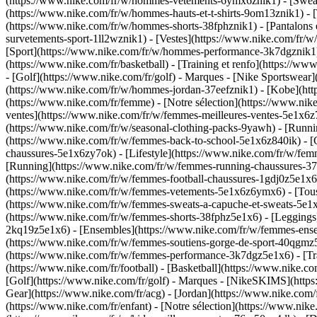
(https://www.nike.com/fr/w/hommes-vetements-6ymx6znik1) - [Sweats 
(https://www.nike.com/fr/w/hommes-hauts-et-t-shirts-9om13znik1) - [
(https://www.nike.com/fr/w/hommes-shorts-38fphznik1) - [Pantalons
survetements-sport-1ll2wznik1) - [Vestes](https://www.nike.com/f
[Sport](https://www.nike.com/fr/w/hommes-performance-3k7dgznik1) - 
(https://www.nike.com/fr/basketball) - [Training et renfo](https://w
- [Golf](https://www.nike.com/fr/golf)
- Marques - [Nike Sportswear]
(https://www.nike.com/fr/w/hommes-jordan-37eefznik1) - [Kobe](h
(https://www.nike.com/fr/femme) - [Notre sélection](https://www.n
ventes](https://www.nike.com/fr/w/femmes-meilleures-ventes-5e1x6z7
(https://www.nike.com/fr/w/seasonal-clothing-packs-9yawh) - [Runn
(https://www.nike.com/fr/w/femmes-back-to-school-5e1x6z840ik)
- 
chaussures-5e1x6zy7ok) - [Lifestyle](https://www.nike.com/fr/w/fe
[Running](https://www.nike.com/fr/w/femmes-running-chaussures-37v7
(https://www.nike.com/fr/w/femmes-football-chaussures-1gdj0z5e1x
(https://www.nike.com/fr/w/femmes-vetements-5e1x6z6ymx6) - [Tous
(https://www.nike.com/fr/w/femmes-sweats-a-capuche-et-sweats-5e1x6z
(https://www.nike.com/fr/w/femmes-shorts-38fphz5e1x6) - [Leggings
2kq19z5e1x6) - [Ensembles](https://www.nike.com/fr/w/femmes-ensem
(https://www.nike.com/fr/w/femmes-soutiens-gorge-de-sport-40qgmz
(https://www.nike.com/fr/w/femmes-performance-3k7dgz5e1x6) - [Train
(https://www.nike.com/fr/football) - [Basketball](https://www.nike.c
[Golf](https://www.nike.com/fr/golf)
- Marques - [NikeSKIMS](https:
Gear](https://www.nike.com/fr/acg) - [Jordan](https://www.nike.co
(https://www.nike.com/fr/enfant) - [Notre sélection](https://www.ni