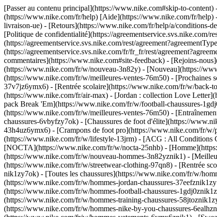
[Passer au contenu principal](https://www.nike.com#skip-to-content) -
(https://www.nike.com/fr/help) [Aide](https://www.nike.com/fr/help) -
livraison-ue) - [Retours](https://www.nike.com/fr/help/a/conditions-de
[Politique de confidentialité](https://agreementservice.svs.nike.co
(https://agreementservice.svs.nike.com/rest/agreement?agreementTyp
(https://agreementservice.svs.nike.com/fr/fr_fr/rest/agreement?
commentaires](https://www.nike.com#site-feedback) - [Rejoins-nous](h
(https://www.nike.com/fr/w/nouveau-3n82y) - [Nouveau](https://www.
(https://www.nike.com/fr/w/meilleures-ventes-76m50) - [Prochaines
37v7jz6ymx6) - [Rentrée scolaire](https://www.nike.com/fr/w/back-t
(https://www.nike.com/fr/air-max) - [Jordan : collection Love Letter]
pack Break 'Em](https://www.nike.com/fr/w/football-chaussures-1g
(https://www.nike.com/fr/w/meilleures-ventes-76m50) - [Entraînemen
chaussures-6vbyfzy7ok) - [Chaussures de foot d'élite](https://www.n
43h4uz6ymx6) - [Crampons de foot pro](https://www.nike.com/fr/w/
(https://www.nike.com/fr/w/lifestyle-13jrm) - [ACG : All Conditions
[NOCTA](https://www.nike.com/fr/w/nocta-25nhb) - [Homme](https:/
(https://www.nike.com/fr/w/nouveau-hommes-3n82yznik1) - [Meilleur
(https://www.nike.com/fr/w/streetwear-clothing-97qn8) - [Rentrée s
nik1zy7ok) - [Toutes les chaussures](https://www.nike.com/fr/w/hom
(https://www.nike.com/fr/w/hommes-jordan-chaussures-37eefznik1zy
(https://www.nike.com/fr/w/hommes-football-chaussures-1gdj0znik1zy
(https://www.nike.com/fr/w/hommes-training-chaussures-58jtoznik1z
(https://www.nike.com/fr/w/hommes-nike-by-you-chaussures-6ealhz