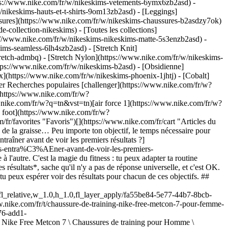
tps://www.nike.com/fr/w/nikeskims-vetements-6ymx6zb2asd) -
/nikeskims-hauts-et-t-shirts-9om13zb2asd) - [Leggings]
ssures](https://www.nike.com/fr/w/nikeskims-chaussures-b2asdzy7ok)
e-collection-nikeskims) - [Toutes les collections]
s://www.nike.com/fr/w/nikeskims-nikeskims-matte-5s3enzb2asd) -
ms-seamless-6lh4szb2asd) - [Stretch Knit]
tretch-admbq) - [Stretch Nylon](https://www.nike.com/fr/w/nikeskims-
![](https://static.nike.com/a/images/q_auto:eco/t_product_v1/f_auto/dpr_1.0/h_386,c_limit/u_9ddf04c7-2a9a-4d76-add1-d15af8f0263d,c_scale,fl_relative,w_1.0,h_1.0,fl_layer_apply/c22d2e8b-3c4c-4297-b530-b198a73565a2/NIKE+FREE+METCON+7.png) \ Nike Free Metcon 7 \ Chaussures de training pour Homme \ __129,99 €__](https://www.nike.com/fr/t/chaussure-de-training-nike-free-metcon-7-pour-homme-7VRF26gy/II7405-401) - [![](https://static.nike.com/a/images/q_auto:eco/t_product_v1/f_auto/dpr_1.0/h_386,c_limit/u_9ddf04c7-2a9a-4d76-add1-d15af8f0263d,c_scale,fl_relative,w_1.0,h_1.0,fl_layer_apply/b03b461c-8c0b-4bf7-8779-e4f7614fca9e/W+NIKE+METCON+10.png) \ Nike Metcon 10 \ Chaussure d'entraînement pour femme \ __139,99 €__](https://www.nike.com/fr/t/chaussure-dentrainement-nike-metcon-10-pour-femme-cCbxGtEl/HQ2620-401) - [![](https://static.nike.com/a/images/q_auto:eco/t_product_v1/f_auto/dpr_1.0/h_386,c_limit/u_9ddf04c7-2a9a-4d76-add1-d15af8f0263d,c_scale,fl_relative,w_1.0,h_1.0,fl_layer_apply/7dc1d4b0-9fdf-45dc-92a3-74121e0d8722/W+NIKE+MIND+002.png) \ Nike Mind 002 \ Chaussures d'avant-match pour femme \ __139,99 €__](https://www.nike.com/fr/t/chaussures-davant-match-nike-mind-002-pour-femme-2mqfRUAl/HQ4310-002) - [![](https://static.nike.com/a/images/q_auto:eco/t_product_v1/f_auto/dpr_1.0/h_386,c_limit/u_9ddf04c7-2a9a-4d76-add1-d15af8f0263d,c_scale,fl_relative,w_1.0,h_1.0,fl_layer_apply/988111eb-8234-475c-953f-3813db04418e/NIKE+MIND+001.png) \ Nike Mind 001 \ Mules d'avant-match pour homme \ __89,99 €__](https://www.nike.com/fr/t/mules-davant-match-nike-mind-001-pour-homme-xbCq2ozu/HQ4307-003) - [![](https://static.nike.com/a/images/q_auto:eco/t_product_v1/f_auto/dpr_1.0/h_386,c_limit/u_9ddf04c7-2a9a-4d76-add1-d15af8f0263d,c_scale,fl_relative,w_1.0,h_1.0,fl_layer_apply/fabf75b7-020c-4fc7-8b1b-1e69bd32ffe0/W+NIKE+MIND+001.png) \ Nike Mind 001 \ Mules d'avant-match pour femme \ __89,99 €__](https://www.nike.com/fr/t/mules-davant-match-nike-mind-001-pour-femme-Gm1XXx0v/HQ4309-400) - [![](https://static.nike.com/a/images/q_auto:eco/t_product_v1/f_auto/dpr_1.0/h_386,c_limit/u_9ddf04c7-2a9a-4d76-add1-d15af8f0263d,c_scale,fl_relative,w_1.0,h_1.0,fl_layer_apply/354579c8-80dc-4c75-9b4c-8a8f0e50009d/NIKE+FLEX+TRAIN.png) \ Nike Flex Train \ Chaussure d'entraînement pour homme \ __79,99 €__](https://www.nike.com/fr/t/chaussure-dentrainement-nike-flex-train-pour-homme-7qEzltVp/HV9972-003) - [![](https://static.nike.com/a/images/q_auto:eco/t_product_v1/f_auto/dpr_1.0/h_386,c_limit/u_9ddf04c7-2a9a-4d76-add1-d15af8f0263d,c_scale,fl_relative,w_1.0,h_1.0,fl_layer_apply/898ac37d-5900-4fd6-aaab-a03e7cdb0385/M+NIKE+METCON+10.png) \ Nike Metcon 10 \ Chaussure d'entraînement pour homme \ __139,99 €__](https://www.nike.com/fr/t/chaussure-dentrainement-nike-metcon-10-pour-homme-KVNayU12/HJ1875-500) - [![](https://static.nike.com/a/images/q_auto:eco/t_product_v1/f_auto/dpr_1.0/h_386,c_limit/u_9ddf04c7-2a9a-4d76-add1-d15af8f0263d,c_scale,fl_relative,w_1.0,h_1.0,fl_layer_apply/8f60c827-1f56-4416-a371-853230d9995a/HYPERBOOT+BY+NIKE+X+HYPERICE.png) \ Nike x Hyperice Hyperboot \ Chaussure \ __749,99 €__](https://www.nike.com/fr/t/chaussure-nike-x-hyperice-hyperboot-BTqcKDVh/IM3072-001) - [![](https://static.nike.com/a/images/q_auto:eco/t_product_v1/f_auto/dpr_1.0/h_386,c_limit/u_9ddf04c7-2a9a-4d76-add1-d15af8f0263d,c_scale,fl_relative,w_1.0,h_1.0,fl_layer_apply/7cad2466-73c8-4df3-a512-295155346c76/WMNS+NIKE+MOTIVA.png) \ Nike Motiva \ Chaussure de marche pour femme \ __109,99 €__](https://www.nike.com/fr/t/chaussure-de-marche-nike-motiva-pour-femme-7BZ5sc2E/DV1238-001) ## Objectif : gagner en masse musculaire « Pour gagner en masse musculaire, il faut combiner renforcement musculaire, alimentation adaptée et récupération », explique Sarah Pelc Graca, coach personnelle certifiée par la NASM et coach certifiée en nutrition et perte de poids chez Strong with Sarah. « L'entraînement de renforcement doit reposer sur une surcharge progressive, ou une augmentation du poids, des répétitions ou de l'intensité au fil du temps. » [Les exercices composés](https://www.nike.com/fr/a/exercice-compose), aussi appelés exercices polyarticulaires, comme les squats, les soulevés de terre, les développés couchés et les tractions, sont des mouvements clés à pratiquer en priorité, explique la coach. Ces mouvements sont essentiels pour prendre de la masse musculaire, parce qu'ils mobilisent plusieurs groupes musculaires en même temps. Il est aussi conseillé d'intégrer à sa routine des exercices d'isolation monoarticulaires, comme des flexions de biceps et des extensions de triceps. Pour une hypertrophie musculaire (le développement des muscles), l'objectif est de réaliser plus de répétitions (8 à 12 répétitions) avec des charges modérées, indique Sarah Pelc Graca. « La nutrition est tout aussi importante que l'exercice, affirme-t-elle. Il faut être légèrement en surplus calorique tout en mangeant beaucoup de protéines (environ 1,5 à 2,2 g par kilo de poids du corps) pour soutenir la reconstruction et le développement des muscles. » Elle ajoute qu'il faut consommer suffisamment de glucides pour avoir de l'énergie pendant les entraînements, mais aussi des bonnes graisses pour soutenir l'équilibre hormonal. Bien sûr, chaque corps est différent. Pour vraiment savoir de combien de calories ton corps a besoin pour prendre de la masse musculaire, tu peux réaliser une évaluation de ton métabolisme au repos, explique Kelly McKenzie, physiologiste de la performance chez Human Powered Health. « Sans apport calorique suffisant, tu ne pourras pas prendre de la force ou de la masse musculaire », affirme-t-elle. Enfin, une bonne récupération est essentielle au développement musculaire. « Il faut entre sept et neuf heures de sommeil de qualité par nuit, ainsi qu'une bonne gestion des niveaux de stress. En effet, [trop de stress peut interférer avec les processus de développement musculaire](https://pmc.ncbi.nlm.nih.gov/articles/PMC2944429/) », précise Sarah Pelc Graca. ![Combien de temps faut-il s'entraîner avant de voir les premiers résultats ?](https://static.nike.com/a/images/f_auto/dpr_1.0,cs_srgb/h_1107,c_limit/96d65d53-15dc-433f-8aa8-7fd2372e8972/combien-de-temps-faut-il-s-entra%C3%AEner-avant-de-voir-les-premiers-r%C3%A9sultats%C2%A0.jpg) [](https://www.nike.com/fr/w/training-58jto) ![Combien de temps faut-il s'entraîner avant de voir les premiers résultats ?](https://static.nike.com/a/images/f_auto/dpr_1.0,cs_srgb/h_1107,c_limit/95a4b5de-6e03-423c-a64a-f8bed9ab0534/combien-de-temps-faut-il-s-entra%C3%AEner-avant-de-voir-les-premiers-r%C3%A9sultats%C2%A0.jpg) [](https://www.nike.com/fr/w/training-58jto) ## Combien de temps faut-il pour voir des résultats ? Si tu n'as jamais fait de musculation avant, tu gagneras certainement en masse musculaire assez rapidement. En effet, la musculation constituera