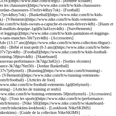
GO®](https://www.nike.com/fr/lego) - [Rentrée scolaire]
s les chaussures](https://www.nike.com/fr/w/kids-chaussures-
-jordan-chaussures-37eefzv4dhzy7ok) - [Football]
7jzv4dhzy7ok) - [Basketball](https://www.nike.com/fr/w/kids-
ok)
- [Vêtements](https://www.nike.com/fr/w/kids-vetements-
e.com/fr/w/kids-sweats-a-capuche-et-sweats-6rivezv4dh) - [Hauts et
ball-maillots-dequipe-1gdj0z3a41ezv4dh) - [Survêtements]
et leggings](https://www.nike.com/fr/w/kids-pantalons-et-leggings-
es-sans-manches-50r7yzv4dh) - [Accessoires]
[Ado (13-17 ans)](https://www.nike.com/fr/w/teen-collection-6hgue) -
h) - [Bébé et tout-petit (0-3 ans)](https://www.nike.com/fr/w/bebe-
7v7jzv4dh) - [Football](https://www.nike.com/fr/w/kids-football-
raining-58jtozv4dh) - [Skateboard]
/nouveau-performance-3k7dgz3n82y) - [Sorties récentes]
mance-3k7dgz76m50) - [Jordan Basketball]
ts-37v7jz6ymx6)
- [Running](https://www.nike.com/fr/running) -
 - [Vêtements](https://www.nike.com/fr/w/running-vetements-
m/fr/football) - [Articles de foot]
://www.nike.com/fr/w/football-vetements-1gdj0z6ymx6) -
ning) - [Articles de training et renfo]
//www.nike.com/fr/w/training-vetements-58jtoz6ymx6) - [Accessoires]
7dg) - [Tous les sports](https://www.nike.com/fr/w/performance-
om/fr/tennis) - [Nike SB](https://www.nike.com/fr/w/skateboard-
ke.com/fr/nikeskims-lookbook) - [Lookbook NikeSKIMS]
ikeskims) - [Guide de la collection NikeSKIMS]