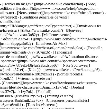
- [Trouver un magasin](https://www.nike.com/fr/retail) - [Aide]
édition et livraison](https://www.nike.com/fr/help/a/expedition-
tailles-ue) - [Nous contacter](https://www.nike.com/fr/help/#contact) -
=redirect) - [Conditions générales de vente]
d'utilisation]
untry=FR&language=fr&requestType=redirect) - [Envoie-nous tes
/fr/register)
[](https://www.nike.com/fr/) - [Nouveau]
com/fr/w/nouveau-3n82y) - [Meilleures ventes]
 : découvre Aero-FIT](https://www.nike.com/fr/w/running-vetements-
-just-in-3apgqz3n82y) - [L'univers Air Max]
(https://www.nike.com/fr/w/best-of-jordan-brand-j0oa) - [Football :
/running-vetements-37v7jz6ymx6)
- [Tendances]
ures de marathon](https://www.nike.com/fr/w/marathon-distance-
s sportswear](https://www.nike.com/fr/w/sportswear-vetements-
ke.com/fr/w/37eefz43h4uz93bsdzpgd6) - [Nike Sportswear]
r/w/jordan-37eef) - [Kobe](https://www.nike.com/fr/w/kobe-pgd6) -
r/w/nouveau-hommes-3n82yznik1) - [Sorties récentes]
0znik1) - [Vêtements streetwear]
- [Chaussures](https://www.nike.com/fr/w/hommes-chaussures-
mmes-lifestyle-chaussures-13jrmznik1zy7ok) - [Jordan]
es-37v7jznik1zy7ok) - [Football]
ussures-3glsmznik1zy7ok) - [Training et renfo]
aussures-8mfrfznik1zy7ok) - [Chaussures personnalisées]
-6ymx6znik1) - [Tous les vêtements]