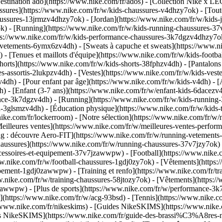
stination ado](https://www.nike.com/fr/ados) - [Collection Nike x LE
ssures](https://www.nike.com/fr/w/kids-chaussures-v4dhzy7ok) - [Toute
haussures-13jrmzv4dhzy7ok) - [Jordan](https://www.nike.com/fr/w/kids
k) - [Running](https://www.nike.com/fr/w/kids-running-chaussures-37v
tps://www.nike.com/fr/w/kids-performance-chaussures-3k7dgzv4dhzy7
vetements-6ymx6zv4dh) - [Sweats à capuche et sweats](https://www.nik
h) - [Tenues et maillots d'équipe](https://www.nike.com/fr/w/kids-foot
orts](https://www.nike.com/fr/w/kids-shorts-38fphzv4dh) - [Pantalons 
-assortis-2lukpzv4dh) - [Vestes](https://www.nike.com/fr/w/kids-vest
zv4dh)
- [Pour enfant par âge](https://www.nike.com/fr/w/kids-v4dh) - 
) - [Enfant (3-7 ans)](https://www.nike.com/fr/w/enfant-kids-6dacezv4d
nce-3k7dgzv4dh) - [Running](https://www.nike.com/fr/w/kids-running-3
l-3glsmzv4dh) - [Éducation physique](https://www.nike.com/fr/w/kids-t
nike.com/fr/lockerroom) - [Notre sélection](https://www.nike.com/fr/w
illeures ventes](https://www.nike.com/fr/w/meilleures-ventes-perfor
ing : découvre Aero-FIT](https://www.nike.com/fr/w/running-vetemen
Chaussures](https://www.nike.com/fr/w/running-chaussures-37v7jzy7ok)
ccessoires-et-equipement-37v7jzawwpw)
- [Football](https://www.nike.co
ww.nike.com/fr/w/football-chaussures-1gdj0zy7ok) - [Vêtements](https
quipement-1gdj0zawwpw)
- [Training et renfo](https://www.nike.com/fr/trai
ww.nike.com/fr/w/training-chaussures-58jtozy7ok) - [Vêtements](https:
tozawwpw)
- [Plus de sports](https://www.nike.com/fr/w/performance-3k
ur](https://www.nike.com/fr/w/acg-93bsd) - [Tennis](https://www.nike.c
s://www.nike.com/fr/nikeskims) - [Guides NikeSKIMS](https://www.ni
res NikeSKIMS](https://www.nike.com/fr/guide-des-brassi%C3%A8res-n