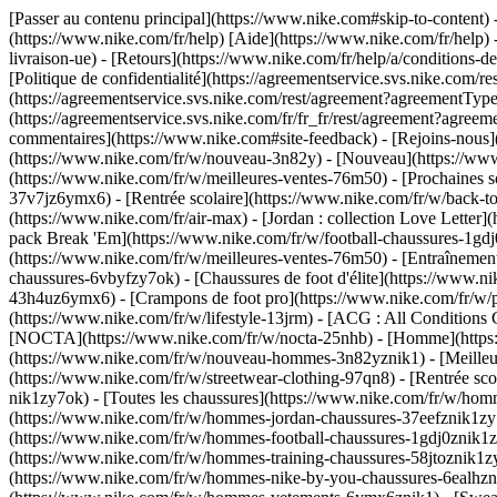
[Passer au contenu principal](https://www.nike.com#skip-to-content) -
(https://www.nike.com/fr/help) [Aide](https://www.nike.com/fr/help) -
livraison-ue) - [Retours](https://www.nike.com/fr/help/a/conditions-de
[Politique de confidentialité](https://agreementservice.svs.nike.co
(https://agreementservice.svs.nike.com/rest/agreement?agreementTyp
(https://agreementservice.svs.nike.com/fr/fr_fr/rest/agreement?
commentaires](https://www.nike.com#site-feedback) - [Rejoins-nous](h
(https://www.nike.com/fr/w/nouveau-3n82y) - [Nouveau](https://www.
(https://www.nike.com/fr/w/meilleures-ventes-76m50) - [Prochaines
37v7jz6ymx6) - [Rentrée scolaire](https://www.nike.com/fr/w/back-t
(https://www.nike.com/fr/air-max) - [Jordan : collection Love Letter]
pack Break 'Em](https://www.nike.com/fr/w/football-chaussures-1g
(https://www.nike.com/fr/w/meilleures-ventes-76m50) - [Entraînemen
chaussures-6vbyfzy7ok) - [Chaussures de foot d'élite](https://www.n
43h4uz6ymx6) - [Crampons de foot pro](https://www.nike.com/fr/w/
(https://www.nike.com/fr/w/lifestyle-13jrm) - [ACG : All Conditions
[NOCTA](https://www.nike.com/fr/w/nocta-25nhb) - [Homme](https:/
(https://www.nike.com/fr/w/nouveau-hommes-3n82yznik1) - [Meilleur
(https://www.nike.com/fr/w/streetwear-clothing-97qn8) - [Rentrée s
nik1zy7ok) - [Toutes les chaussures](https://www.nike.com/fr/w/hom
(https://www.nike.com/fr/w/hommes-jordan-chaussures-37eefznik1zy
(https://www.nike.com/fr/w/hommes-football-chaussures-1gdj0znik1zy
(https://www.nike.com/fr/w/hommes-training-chaussures-58jtoznik1z
(https://www.nike.com/fr/w/hommes-nike-by-you-chaussures-6ealhz