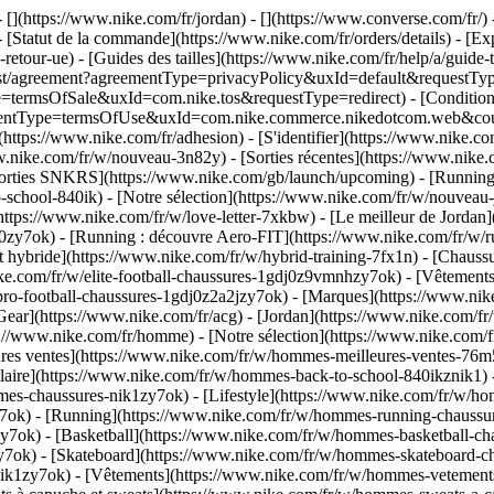
 [](https://www.nike.com/fr/jordan) - [](https://www.converse.com/fr/)
 [Statut de la commande](https://www.nike.com/fr/orders/details) - [Exp
-retour-ue) - [Guides des tailles](https://www.nike.com/fr/help/a/guide-
m/rest/agreement?agreementType=privacyPolicy&uxId=default&requestType
e=termsOfSale&uxId=com.nike.tos&requestType=redirect) - [Conditions 
agreementType=termsOfUse&uxId=com.nike.commerce.nikedotcom.web&co
ttps://www.nike.com/fr/adhesion) - [S'identifier](https://www.nike.com
nike.com/fr/w/nouveau-3n82y) - [Sorties récentes](https://www.nike.
 sorties SNKRS](https://www.nike.com/gb/launch/upcoming) - [Running
o-school-840ik)
- [Notre sélection](https://www.nike.com/fr/w/nouveau
(https://www.nike.com/fr/w/love-letter-7xkbw) - [Le meilleur de Jordan]
dj0zy7ok) - [Running : découvre Aero-FIT](https://www.nike.com/fr/w
t hybride](https://www.nike.com/fr/w/hybrid-training-7fx1n) - [Chauss
ike.com/fr/w/elite-football-chaussures-1gdj0z9vmnhzy7ok) - [Vêtement
pro-football-chaussures-1gdj0z2a2jzy7ok)
- [Marques](https://www.ni
 Gear](https://www.nike.com/fr/acg) - [Jordan](https://www.nike.com/f
/www.nike.com/fr/homme) - [Notre sélection](https://www.nike.com/f
es ventes](https://www.nike.com/fr/w/hommes-meilleures-ventes-76m5
colaire](https://www.nike.com/fr/w/hommes-back-to-school-840ikznik1)
mes-chaussures-nik1zy7ok) - [Lifestyle](https://www.nike.com/fr/w/ho
7ok) - [Running](https://www.nike.com/fr/w/hommes-running-chaussur
7ok) - [Basketball](https://www.nike.com/fr/w/hommes-basketball-cha
y7ok) - [Skateboard](https://www.nike.com/fr/w/hommes-skateboard-ch
nik1zy7ok)
- [Vêtements](https://www.nike.com/fr/w/hommes-vetements