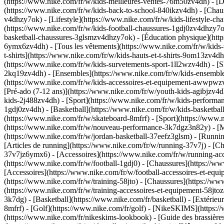
(https://www.nike.com/fr/w/kids-meilleures-ventes-76m50zv4dh) - [De
(https://www.nike.com/fr/w/kids-back-to-school-840ikzv4dh)
- [Chau
v4dhzy7ok) - [Lifestyle](https://www.nike.com/fr/w/kids-lifestyle-c
(https://www.nike.com/fr/w/kids-football-chaussures-1gdj0zv4dhzy7o
basketball-chaussures-3glsmzv4dhzy7ok) - [Éducation physique](ht
6ymx6zv4dh) - [Tous les vêtements](https://www.nike.com/fr/w/kids-
t-shirts](https://www.nike.com/fr/w/kids-hauts-et-t-shirts-9om13zv4d
(https://www.nike.com/fr/w/kids-survetements-sport-1ll2wzv4dh) - [Sh
2kq19zv4dh) - [Ensembles](https://www.nike.com/fr/w/kids-ensembles
(https://www.nike.com/fr/w/kids-accessoires-et-equipement-awwpw
[Pré-ado (7-12 ans)](https://www.nike.com/fr/w/youth-kids-agibjzv4dh
kids-2j488zv4dh)
- [Sport](https://www.nike.com/fr/w/kids-performa
1gdj0zv4dh) - [Basketball](https://www.nike.com/fr/w/kids-basketbal
(https://www.nike.com/fr/w/skateboard-8mfrf) - [Sport](https://www.
(https://www.nike.com/fr/w/nouveau-performance-3k7dgz3n82y) - [Me
(https://www.nike.com/fr/w/jordan-basketball-37eefz3glsm) - [Runn
[Articles de running](https://www.nike.com/fr/w/running-37v7j) - [
37v7jz6ymx6) - [Accessoires](https://www.nike.com/fr/w/running-a
(https://www.nike.com/fr/w/football-1gdj0) - [Chaussures](https://w
[Accessoires](https://www.nike.com/fr/w/football-accessoires-et-e
(https://www.nike.com/fr/w/training-58jto) - [Chaussures](https://w
(https://www.nike.com/fr/w/training-accessoires-et-equipement-58j
3k7dg) - [Basketball](https://www.nike.com/fr/basketball) - [Extérie
8mfrf) - [Golf](https://www.nike.com/fr/golf) - [NikeSKIMS](http
(https://www.nike.com/fr/nikeskims-lookbook) - [Guide des brassiè