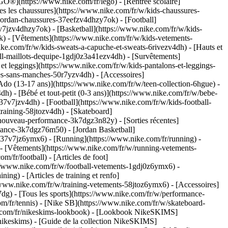
GO®](https://www.nike.com/fr/lego) - [Rentrée scolaire]
s les chaussures](https://www.nike.com/fr/w/kids-chaussures-
-jordan-chaussures-37eefzv4dhzy7ok) - [Football]
7jzv4dhzy7ok) - [Basketball](https://www.nike.com/fr/w/kids-
ok)
- [Vêtements](https://www.nike.com/fr/w/kids-vetements-
e.com/fr/w/kids-sweats-a-capuche-et-sweats-6rivezv4dh) - [Hauts et
ball-maillots-dequipe-1gdj0z3a41ezv4dh) - [Survêtements]
et leggings](https://www.nike.com/fr/w/kids-pantalons-et-leggings-
es-sans-manches-50r7yzv4dh) - [Accessoires]
[Ado (13-17 ans)](https://www.nike.com/fr/w/teen-collection-6hgue) -
h) - [Bébé et tout-petit (0-3 ans)](https://www.nike.com/fr/w/bebe-
7v7jzv4dh) - [Football](https://www.nike.com/fr/w/kids-football-
raining-58jtozv4dh) - [Skateboard]
/nouveau-performance-3k7dgz3n82y) - [Sorties récentes]
mance-3k7dgz76m50) - [Jordan Basketball]
ts-37v7jz6ymx6)
- [Running](https://www.nike.com/fr/running) -
 - [Vêtements](https://www.nike.com/fr/w/running-vetements-
m/fr/football) - [Articles de foot]
://www.nike.com/fr/w/football-vetements-1gdj0z6ymx6) -
ning) - [Articles de training et renfo]
//www.nike.com/fr/w/training-vetements-58jtoz6ymx6) - [Accessoires]
7dg) - [Tous les sports](https://www.nike.com/fr/w/performance-
om/fr/tennis) - [Nike SB](https://www.nike.com/fr/w/skateboard-
ke.com/fr/nikeskims-lookbook) - [Lookbook NikeSKIMS]
ikeskims) - [Guide de la collection NikeSKIMS]