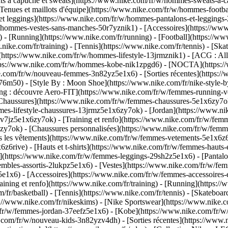
à capuche et sweats](https://www.nike.com/fr/w/hommes-sweats-a-capuc
Tenues et maillots d'équipe](https://www.nike.com/fr/w/hommes-footba
 et leggings](https://www.nike.com/fr/w/hommes-pantalons-et-legging
r/w/hommes-vestes-sans-manches-50r7yznik1) - [Accessoires](https://
[Running](https://www.nike.com/fr/running) - [Football](https://www.
ww.nike.com/fr/training) - [Tennis](https://www.nike.com/fr/tennis) - 
(https://www.nike.com/fr/w/hommes-lifestyle-13jrmznik1) - [ACG : All 
ttps://www.nike.com/fr/w/hommes-kobe-nik1zpgd6) - [NOCTA](https:
ike.com/fr/w/nouveau-femmes-3n82yz5e1x6) - [Sorties récentes](https
6m50) - [Style By : Moon Shoe](https://www.nike.com/fr/nike-style-by
ing : découvre Aero-FIT](https://www.nike.com/fr/w/femmes-running-v
[Chaussures](https://www.nike.com/fr/w/femmes-chaussures-5e1x6zy7ok
mmes-lifestyle-chaussures-13jrmz5e1x6zy7ok) - [Jordan](https://www.
jz5e1x6zy7ok) - [Training et renfo](https://www.nike.com/fr/w/femme
6zy7ok) - [Chaussures personnalisées](https://www.nike.com/fr/w/fe
 les vêtements](https://www.nike.com/fr/w/femmes-vetements-5e1x6z6
6rive) - [Hauts et t-shirts](https://www.nike.com/fr/w/femmes-hauts-e
](https://www.nike.com/fr/w/femmes-leggings-29sh2z5e1x6) - [Pantalo
bles-assortis-2lukpz5e1x6) - [Vestes](https://www.nike.com/fr/w/femm
5e1x6) - [Accessoires](https://www.nike.com/fr/w/femmes-accessoir
ing et renfo](https://www.nike.com/fr/training) - [Running](https://w
om/fr/basketball) - [Tennis](https://www.nike.com/fr/tennis) - [Skateb
//www.nike.com/fr/nikeskims) - [Nike Sportswear](https://www.nike.c
m/fr/w/femmes-jordan-37eefz5e1x6) - [Kobe](https://www.nike.com/fr/
ke.com/fr/w/nouveau-kids-3n82yzv4dh) - [Sorties récentes](https://www