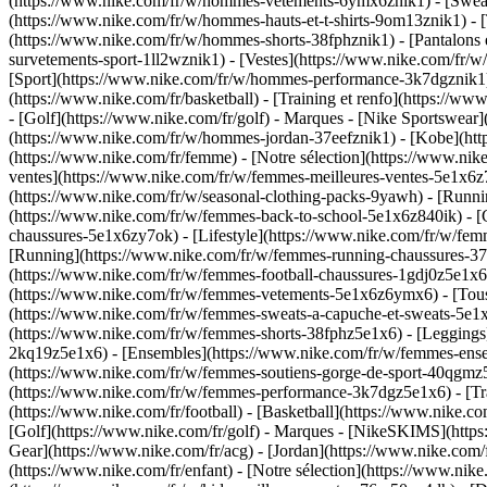
(https://www.nike.com/fr/w/hommes-vetements-6ymx6znik1) - [Sweats 
(https://www.nike.com/fr/w/hommes-hauts-et-t-shirts-9om13znik1) - [
(https://www.nike.com/fr/w/hommes-shorts-38fphznik1) - [Pantalons
survetements-sport-1ll2wznik1) - [Vestes](https://www.nike.com/f
[Sport](https://www.nike.com/fr/w/hommes-performance-3k7dgznik1) - 
(https://www.nike.com/fr/basketball) - [Training et renfo](https://w
- [Golf](https://www.nike.com/fr/golf)
- Marques - [Nike Sportswear]
(https://www.nike.com/fr/w/hommes-jordan-37eefznik1) - [Kobe](h
(https://www.nike.com/fr/femme) - [Notre sélection](https://www.n
ventes](https://www.nike.com/fr/w/femmes-meilleures-ventes-5e1x6z7
(https://www.nike.com/fr/w/seasonal-clothing-packs-9yawh) - [Runn
(https://www.nike.com/fr/w/femmes-back-to-school-5e1x6z840ik)
- 
chaussures-5e1x6zy7ok) - [Lifestyle](https://www.nike.com/fr/w/fe
[Running](https://www.nike.com/fr/w/femmes-running-chaussures-37v7
(https://www.nike.com/fr/w/femmes-football-chaussures-1gdj0z5e1x
(https://www.nike.com/fr/w/femmes-vetements-5e1x6z6ymx6) - [Tous
(https://www.nike.com/fr/w/femmes-sweats-a-capuche-et-sweats-5e1x6z
(https://www.nike.com/fr/w/femmes-shorts-38fphz5e1x6) - [Leggings
2kq19z5e1x6) - [Ensembles](https://www.nike.com/fr/w/femmes-ensem
(https://www.nike.com/fr/w/femmes-soutiens-gorge-de-sport-40qgmz
(https://www.nike.com/fr/w/femmes-performance-3k7dgz5e1x6) - [Train
(https://www.nike.com/fr/football) - [Basketball](https://www.nike.c
[Golf](https://www.nike.com/fr/golf)
- Marques - [NikeSKIMS](https:
Gear](https://www.nike.com/fr/acg) - [Jordan](https://www.nike.co
(https://www.nike.com/fr/enfant) - [Notre sélection](https://www.ni