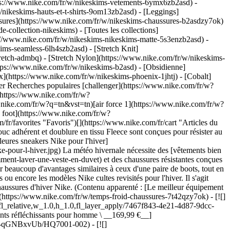
tps://www.nike.com/fr/w/nikeskims-vetements-6ymx6zb2asd) -
/nikeskims-hauts-et-t-shirts-9om13zb2asd) - [Leggings]
ssures](https://www.nike.com/fr/w/nikeskims-chaussures-b2asdzy7ok)
e-collection-nikeskims) - [Toutes les collections]
s://www.nike.com/fr/w/nikeskims-nikeskims-matte-5s3enzb2asd) -
ms-seamless-6lh4szb2asd) - [Stretch Knit]
tretch-admbq) - [Stretch Nylon](https://www.nike.com/fr/w/nikeskims-
f8f0263d,c_scale,fl_relative,w_1.0,h_1.0,fl_layer_apply/7467f843-4e21-4d87-9dcc-dc21282cc40b/NIKE+VOMERO+18+GTX.png) \ Nike Vomero 18 GORE-TEX \ Chaussure de running sur route imperméable avec éléments réfléchissants pour homme \ __169,99 €__](https://www.nike.com/fr/t/chaussure-de-running-sur-route-impermeable-avec-elements-reflechissants-nike-vomero-18-gore-tex-pour-homme-qGNBxvUb/HQ7001-002) - [![](https://static.nike.com/a/images/q_auto:eco/t_product_v1/f_auto/dpr_1.0/h_386,c_limit/u_9ddf04c7-2a9a-4d76-add1-d15af8f0263d,c_scale,fl_relative,w_1.0,h_1.0,fl_layer_apply/3a424157-7d7c-4481-9905-df03d6a84622/W+NIKE+VOMERO+18+GTX.png) \ Nike Vomero 18 GORE-TEX \ Chaussure de running sur route imperméable avec éléments réfléchissants pour femme \ __169,99 €__](https://www.nike.com/fr/t/chaussure-de-running-sur-route-impermeable-avec-elements-reflechissants-nike-vomero-18-gore-tex-pour-femme-QiUtOUCa/HQ7002-001) - [![](https://static.nike.com/a/images/q_auto:eco/t_product_v1/f_auto/dpr_1.0/h_386,c_limit/u_9ddf04c7-2a9a-4d76-add1-d15af8f0263d,c_scale,fl_relative,w_1.0,h_1.0,fl_layer_apply/7e761d95-3f78-4266-9ed7-b0e04b4989e3/NIKE+AIR+MAX+PLUS+III.png) \ Nike Air Max Plus 3 \ Chaussure pour homme \ __189,99 €__](https://www.nike.com/fr/t/chaussure-nike-air-max-plus-3-pour-homme-DCQfe0Np/IF6319-001) - [![](https://static.nike.com/a/images/q_auto:eco/t_product_v1/f_auto/dpr_1.0/h_386,c_limit/u_9ddf04c7-2a9a-4d76-add1-d15af8f0263d,c_scale,fl_relative,w_1.0,h_1.0,fl_layer_apply/32df4b0f-60d9-420e-ad2a-aa70adeb1676/NIKE+OMNI+MULTI-COURT+%28PS%29.png) \ Nike Omni Multi-Court \ Chaussure pour jeune enfant \ __44,99 €__](https://www.nike.com/fr/t/chaussure-nike-omni-multi-court-pour-jeune-enfant-J6Kgwb/DM9026-001) - [![](https://static.nike.com/a/images/q_auto:eco/t_product_v1/f_auto/dpr_1.0/h_386,c_limit/u_9ddf04c7-2a9a-4d76-add1-d15af8f0263d,c_scale,fl_relative,w_1.0,h_1.0,fl_layer_apply/74728274-c71e-4c4d-b954-8bc9c067e43b/NIKE+AIR+MAX+MOTO+2K.png) \ Nike Air Max Moto 2K \ Chaussure pour homme \ __129,99 €__](https://www.nike.com/fr/t/chaussures-air-max-moto-2k-pour-8JpM4hyO/IO9279-001) - [![](https://static.nike.com/a/images/q_auto:eco/t_product_v1/f_auto/dpr_1.0/h_386,c_limit/u_9ddf04c7-2a9a-4d76-add1-d15af8f0263d,c_scale,fl_relative,w_1.0,h_1.0,fl_layer_apply/2466ba7e-7178-4a75-87b7-8708dc084ca1/NIKE+AVA+ROVER.png) \ Nike Ava Rover \ Chaussures \ __139,99 €__](https://www.nike.com/fr/t/chaussure-nike-ava-rover-QrtdhPTw/DX4215-005) - [![](https://static.nike.com/a/images/q_auto:eco/t_product_v1/f_auto/dpr_1.0/h_386,c_limit/u_9ddf04c7-2a9a-4d76-add1-d15af8f0263d,c_scale,fl_relative,w_1.0,h_1.0,fl_layer_apply/24525b31-8a48-45d1-8ca6-ca1460153d8a/NIKE+JUNIPER+TRAIL+2+GTX+V2.png) \ Nike Juniper Trail 2 GORE-TEX \ Chaussure de trail imperméable pour homme \ __114,99 €__](https://www.nike.com/fr/t/chaussure-de-trail-impermeable-nike-juniper-trail-2-gore-tex-pour-homme-1x1SuPzZ/HM9734-001) - [![](https://static.nike.com/a/images/q_auto:eco/t_product_v1/f_auto/dpr_1.0/h_386,c_limit/u_126ab356-44d8-4a06-89b4-fcdcc8df0245,c_scale,fl_relative,w_1.0,h_1.0,fl_layer_apply/35af5132-c00a-4d47-8065-7251ac67934c/JORDAN+CITY+BOOT.png) \ Jordan City \ Boots pour homme \ __125,99 €__ __179,99 €__](https://www.nike.com/fr/t/boots-jordan-city-pour-homme-Rl6uSZoa/HV4580-001) - [![](https://static.nike.com/a/images/q_auto:eco/t_product_v1/f_auto/dpr_1.0/h_386,c_limit/u_9ddf04c7-2a9a-4d76-add1-d15af8f0263d,c_scale,fl_relative,w_1.0,h_1.0,fl_layer_apply/95bb7ae6-3d4e-4cdb-aac5-eb4baae418e7/NIKE+ZOOM+VOMERO+5+PRM.png) \ Nike Zoom Vomero 5 Premium \ Chaussure pour homme \ __111,99 €__ __159,99 €__](https://www.nike.com/fr/t/chaussure-nike-zoom-vomero-5-premium-pour-homme-P8qLK4y8/IH1344-300) - [![](https://static.nike.com/a/images/q_auto:eco/t_product_v1/f_auto/dpr_1.0/h_386,c_limit/u_9ddf04c7-2a9a-4d76-add1-d15af8f0263d,c_scale,fl_relative,w_1.0,h_1.0,fl_layer_apply/2862b680-2e59-4bb1-985b-0eb4074c5d3b/NIKE+PEGASUS+TRAIL+5+GTX.png) \ Nike Pegasus Trail 5 GORE-TEX \ Chaussure de trail imperméable pour homme \ __111,99 €__ __159,99 €__](https://www.nike.com/fr/t/chaussure-de-trail-impermeable-nike-pegasus-trail-5-gore-tex-pour-homme-LPtVP4/FQ0908-002) ## Les meilleures sneakers Nike pour l'hiver ## 1. Sneakers Nike en GORE-TEX Pour affronter la météo hivernale humide comme la neige, la neige fondue ou la pluie, choisis une paire de sneakers d'hiver Nike équipée de la technologie GORE-TEX. Avec leur revêtement hydrophobe en GORE-TEX, ces sneakers d'hiver imperméables empêchent l'humidité d'entrer dans la chaussure [tout en étant respirantes](https://www.nike.com/fr/a/chaussures-les-plus-respirantes) et en laissant la transpiration s'échapper. Certaines sneakers Nike en GORE-TEX présentent d'autres caractéristiques supplémentaires comme une guêtre au niveau du col pour empêcher les débris d'entrer dans la chaussure. Mais bien qu'elles maintiennent les pieds au sec, toutes les paires ne sont pas forcément isolantes pour offrir une chaleur maximale. Nous conseillons donc de les associer à des [chaussettes Nike rembourrées de qualité](https://www.nike.com/fr/w/temps-froid-chaussettes-7ny3qz7t42q) pour garder les pieds bien au chaud. Plusieurs chaussures d'hiver conçues pour offrir des performances sportives sont équipées de la technologie GORE-TEX, comme certaines [chaussures de running](https://www.nike.com/fr/a/chaussures-de-running-impermeables), [chaussures de randonnée](https://www.nike.com/fr/a/meilleures-chaussures-de-randonnee) et [boots tactiques](https://www.nike.com/fr/a/meilleures-boots-tactiques). Certaines sneakers lifestyle pour tous les jours sont aussi équipées de cette technologie, comme certaines Air Force 1 et Air Max 90. ## Voir les chaussures Nike en GORE-TEX [Tout afficher](https://www.nike.com/fr/w/gore-tex-chaussures-2o5ryzy7ok) - [![](https://static.nike.com/a/images/q_auto:eco/t_product_v1/f_auto/dpr_1.0/h_386,c_limit/u_9ddf04c7-2a9a-4d76-add1-d15af8f0263d,c_scale,fl_relative,w_1.0,h_1.0,fl_layer_apply/a7626b48-397a-4c22-b282-44b594729629/WMNS+JUNIPER+TRAIL+2+GTX+V2.png) \ Nike Juniper Trail 2 GORE-TEX \ Chaussure de trail imperméable pour femme \ __114,99 €__](https://www.nike.com/fr/t/chaussure-de-trail-impermeable-nike-juniper-trail-2-gore-tex-pour-femme-Oq2ssLxo/HM9725-001) - [![](https://static.nike.com/a/images/q_auto:eco/t_product_v1/f_auto/dpr_1.0/h_386,c_limit/u_9ddf04c7-2a9a-4d76-add1-d15af8f0263d,c_scale,fl_relative,w_1.0,h_1.0,fl_layer_apply/7467f843-4e21-4d87-9dcc-dc21282cc40b/NIKE+VOMERO+18+GTX.png) \ Nike Vomero 18 GORE-TEX \ Chaussure de running sur route imperméable avec éléments réfléchissants pour homme \ __169,99 €__](https://www.nike.com/fr/t/chaussure-de-running-sur-route-impermeable-avec-elements-reflechissants-nike-vomero-18-gore-tex-pour-homme-qGNBxvUb/HQ7001-002) - [![](https://static