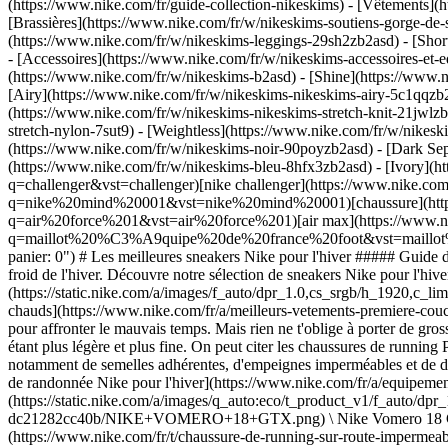
(https://www.nike.com/fr/guide-collection-nikeskims)
- [Vêtements](h
[Brassières](https://www.nike.com/fr/w/nikeskims-soutiens-gorge-de-
(https://www.nike.com/fr/w/nikeskims-leggings-29sh2zb2asd) - [Shor
- [Accessoires](https://www.nike.com/fr/w/nikeskims-accessoires-
(https://www.nike.com/fr/w/nikeskims-b2asd) - [Shine](https://www.
[Airy](https://www.nike.com/fr/w/nikeskims-nikeskims-airy-5c1qqzb2
(https://www.nike.com/fr/w/nikeskims-nikeskims-stretch-knit-21jwlzb
stretch-nylon-7sut9) - [Weightless](https://www.nike.com/fr/w/nikes