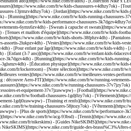
stination ado](https://www.nike.com/fr/ados) - [Collection Nike x LE
ssures](https://www.nike.com/fr/w/kids-chaussures-v4dhzy7ok) - [Toute
haussures-13jrmzv4dhzy7ok) - [Jordan](https://www.nike.com/fr/w/kids
k) - [Running](https://www.nike.com/fr/w/kids-running-chaussures-37v
tps://www.nike.com/fr/w/kids-performance-chaussures-3k7dgzv4dhzy7
vetements-6ymx6zv4dh) - [Sweats à capuche et sweats](https://www.nik
h) - [Tenues et maillots d'équipe](https://www.nike.com/fr/w/kids-foot
orts](https://www.nike.com/fr/w/kids-shorts-38fphzv4dh) - [Pantalons 
-assortis-2lukpzv4dh) - [Vestes](https://www.nike.com/fr/w/kids-vest
zv4dh)
- [Pour enfant par âge](https://www.nike.com/fr/w/kids-v4dh) - 
) - [Enfant (3-7 ans)](https://www.nike.com/fr/w/enfant-kids-6dacezv4d
nce-3k7dgzv4dh) - [Running](https://www.nike.com/fr/w/kids-running-3
l-3glsmzv4dh) - [Éducation physique](https://www.nike.com/fr/w/kids-t
nike.com/fr/lockerroom) - [Notre sélection](https://www.nike.com/fr/w
illeures ventes](https://www.nike.com/fr/w/meilleures-ventes-perfor
ing : découvre Aero-FIT](https://www.nike.com/fr/w/running-vetemen
Chaussures](https://www.nike.com/fr/w/running-chaussures-37v7jzy7ok)
ccessoires-et-equipement-37v7jzawwpw)
- [Football](https://www.nike.co
ww.nike.com/fr/w/football-chaussures-1gdj0zy7ok) - [Vêtements](https
quipement-1gdj0zawwpw)
- [Training et renfo](https://www.nike.com/fr/trai
ww.nike.com/fr/w/training-chaussures-58jtozy7ok) - [Vêtements](https:
tozawwpw)
- [Plus de sports](https://www.nike.com/fr/w/performance-3k
ur](https://www.nike.com/fr/w/acg-93bsd) - [Tennis](https://www.nike.c
s://www.nike.com/fr/nikeskims) - [Guides NikeSKIMS](https://www.ni
res NikeSKIMS](https://www.nike.com/fr/guide-des-brassi%C3%A8res-n