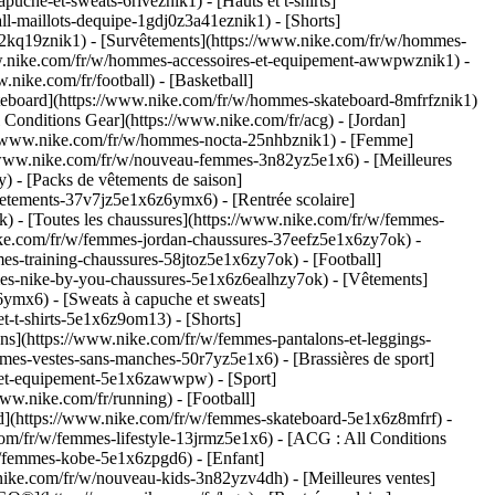
he-et-sweats-6riveznik1) - [Hauts et t-shirts]
ll-maillots-dequipe-1gdj0z3a41eznik1) - [Shorts]
s-2kq19znik1) - [Survêtements](https://www.nike.com/fr/w/hommes-
www.nike.com/fr/w/hommes-accessoires-et-equipement-awwpwznik1)
-
nike.com/fr/football) - [Basketball]
[Skateboard](https://www.nike.com/fr/w/hommes-skateboard-8mfrfznik1)
Conditions Gear](https://www.nike.com/fr/acg) - [Jordan]
//www.nike.com/fr/w/hommes-nocta-25nhbznik1) - [Femme]
://www.nike.com/fr/w/nouveau-femmes-3n82yz5e1x6) - [Meilleures
) - [Packs de vêtements de saison]
etements-37v7jz5e1x6z6ymx6) - [Rentrée scolaire]
) - [Toutes les chaussures](https://www.nike.com/fr/w/femmes-
nike.com/fr/w/femmes-jordan-chaussures-37eefz5e1x6zy7ok) -
s-training-chaussures-58jtoz5e1x6zy7ok) - [Football]
mmes-nike-by-you-chaussures-5e1x6z6ealhzy7ok)
- [Vêtements]
ymx6) - [Sweats à capuche et sweats]
t-t-shirts-5e1x6z9om13) - [Shorts]
ns](https://www.nike.com/fr/w/femmes-pantalons-et-leggings-
es-vestes-sans-manches-50r7yz5e1x6) - [Brassières de sport]
es-et-equipement-5e1x6zawwpw)
- [Sport]
ww.nike.com/fr/running) - [Football]
oard](https://www.nike.com/fr/w/femmes-skateboard-5e1x6z8mfrf) -
om/fr/w/femmes-lifestyle-13jrmz5e1x6) - [ACG : All Conditions
w/femmes-kobe-5e1x6zpgd6) - [Enfant]
.nike.com/fr/w/nouveau-kids-3n82yzv4dh) - [Meilleures ventes]