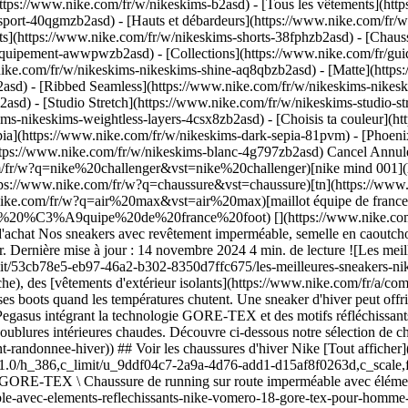
ttps://www.nike.com/fr/w/nikeskims-b2asd) - [Tous les vêtements](ht
sport-40qgmzb2asd) - [Hauts et débardeurs](https://www.nike.com/fr/w
ts](https://www.nike.com/fr/w/nikeskims-shorts-38fphzb2asd) - [Chau
et-equipement-awwpwzb2asd)
- [Collections](https://www.nike.com/fr/guid
nike.com/fr/w/nikeskims-nikeskims-shine-aq8qbzb2asd) - [Matte](http
asd) - [Ribbed Seamless](https://www.nike.com/fr/w/nikeskims-nikeski
2asd) - [Studio Stretch](https://www.nike.com/fr/w/nikeskims-studio-s
kims-nikeskims-weightless-layers-4csx8zb2asd)
- [Choisis ta couleur](https://www.nike.com/fr/w/nikeskims-b2asd) - [Obsidienne](https://www.nike.com/fr/w/nikeskims-noir-90poyzb2asd) - [Dark Sepia](https://www.nike.com/fr/w/nikeskims-dark-sepia-81pvm) - [Phoenix](https://www.nike.com/fr/w/nikeskims-phoenix-1jhtj) - [Cobalt](https://www.nike.com/fr/w/nikeskims-bleu-8hfx3zb2asd) - [Ivory](https://www.nike.com/fr/w/nikeskims-blanc-4g797zb2asd) Cancel Annuler Recherches populaires [challenger](https://www.nike.com/fr/w?q=challenger&vst=challenger)[nike challenger](https://www.nike.com/fr/w?q=nike%20challenger&vst=nike%20challenger)[nike mind 001](https://www.nike.com/fr/w?q=nike%20mind%20001&vst=nike%20mind%20001)[chaussure](https://www.nike.com/fr/w?q=chaussure&vst=chaussure)[tn](https://www.nike.com/fr/w?q=tn&vst=tn)[air force 1](https://www.nike.com/fr/w?q=air%20force%201&vst=air%20force%201)[air max](https://www.nike.com/fr/w?q=air%20max&vst=air%20max)[maillot équipe de france foot](https://www.nike.com/fr/w?q=maillot%20%C3%A9quipe%20de%20france%20foot&vst=maillot%20%C3%A9quipe%20de%20france%20foot) [](https://www.nike.com/fr/favorites "Favoris")[](https://www.nike.com/fr/cart "Articles du panier: 0") # Les meilleures sneakers Nike pour l'hiver ##### Guide d'achat Nos sneakers avec revêtement imperméable, semelle en caoutchouc adhérent et doublure en tissu Fleece sont conçues pour résister au froid de l'hiver. Découvre notre sélection de sneakers Nike pour l'hiver. Dernière mise à jour : 14 novembre 2024 4 min. de lecture ![Les meilleures sneakers Nike pour l'hiver](https://static.nike.com/a/images/f_auto/dpr_1.0,cs_srgb/h_1920,c_limit/53cb78e5-eb97-46a2-b302-8350d7ffc675/les-meilleures-sneakers-nike-pour-l-hiver.jpg) La météo hivernale nécessite des [vêtements bien chauds](https://www.nike.com/fr/a/meilleurs-vetements-premiere-couche), des [vêtements d'extérieur isolants](https://www.nike.com/fr/a/comment-laver-une-veste-en-duvet) et des chaussures résistantes conçues pour affronter le mauvais temps. Mais rien ne t'oblige à porter de grosses boots quand les températures chutent. Une sneaker d'hiver peut offrir beaucoup d'avantages similaires à ceux d'une paire de boots, tout en étant plus légère et plus fine. On peut citer les chaussures de running Pegasus intégrant la technologie GORE-TEX et des motifs réfléchissants ou encore les modèles Nike cultes revisités pour l'hiver. Il s'agit notamment de semelles adhérentes, d'empeignes imperméables et de doublures intérieures chaudes. Découvre ci-dessous notre sélection de chaussures d'hiver Nike. (Contenu apparenté : [Le meilleur équipement de randonnée Nike pour l'hiver](https://www.nike.com/fr/a/equipement-randonnee-hiver)) ## Voir les chaussures d'hiver Nike [Tout afficher](https://www.nike.com/fr/w/temps-froid-chaussures-7t42qzy7ok) - [![](https://static.nike.com/a/images/q_auto:eco/t_product_v1/f_auto/dpr_1.0/h_386,c_limit/u_9ddf04c7-2a9a-4d76-add1-d15a