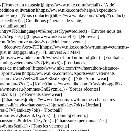
- [Trouver un magasin](https://www.nike.com/fr/retail) - [Aide]
édition et livraison](https://www.nike.com/fr/help/a/expedition-
tailles-ue) - [Nous contacter](https://www.nike.com/fr/help/#contact) -
=redirect) - [Conditions générales de vente]
d'utilisation]
untry=FR&language=fr&requestType=redirect) - [Envoie-nous tes
/fr/register)
[](https://www.nike.com/fr/) - [Nouveau]
com/fr/w/nouveau-3n82y) - [Meilleures ventes]
 : découvre Aero-FIT](https://www.nike.com/fr/w/running-vetements-
-just-in-3apgqz3n82y) - [L'univers Air Max]
(https://www.nike.com/fr/w/best-of-jordan-brand-j0oa) - [Football :
/running-vetements-37v7jz6ymx6)
- [Tendances]
ures de marathon](https://www.nike.com/fr/w/marathon-distance-
s sportswear](https://www.nike.com/fr/w/sportswear-vetements-
ke.com/fr/w/37eefz43h4uz93bsdzpgd6) - [Nike Sportswear]
r/w/jordan-37eef) - [Kobe](https://www.nike.com/fr/w/kobe-pgd6) -
r/w/nouveau-hommes-3n82yznik1) - [Sorties récentes]
0znik1) - [Vêtements streetwear]
- [Chaussures](https://www.nike.com/fr/w/hommes-chaussures-
mmes-lifestyle-chaussures-13jrmznik1zy7ok) - [Jordan]
es-37v7jznik1zy7ok) - [Football]
ussures-3glsmznik1zy7ok) - [Training et renfo]
aussures-8mfrfznik1zy7ok) - [Chaussures personnalisées]
-6ymx6znik1) - [Tous les vêtements]