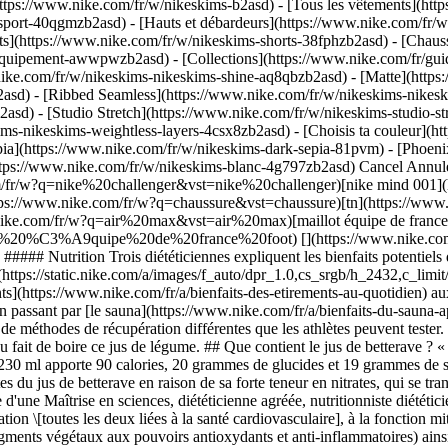
ttps://www.nike.com/fr/w/nikeskims-b2asd) - [Tous les vêtements](ht
sport-40qgmzb2asd) - [Hauts et débardeurs](https://www.nike.com/fr/w
ts](https://www.nike.com/fr/w/nikeskims-shorts-38fphzb2asd) - [Chau
et-equipement-awwpwzb2asd)
- [Collections](https://www.nike.com/fr/guid
nike.com/fr/w/nikeskims-nikeskims-shine-aq8qbzb2asd) - [Matte](http
asd) - [Ribbed Seamless](https://www.nike.com/fr/w/nikeskims-nikeski
2asd) - [Studio Stretch](https://www.nike.com/fr/w/nikeskims-studio-s
kims-nikeskims-weightless-layers-4csx8zb2asd)
- [Choisis ta couleur](https://www.nike.com/fr/w/nikeskims-b2asd) - [Obsidienne](https://www.nike.com/fr/w/nikeskims-noir-90poyzb2asd) - [Dark Sepia](https://www.nike.com/fr/w/nikeskims-dark-sepia-81pvm) - [Phoenix](https://www.nike.com/fr/w/nikeskims-phoenix-1jhtj) - [Cobalt](https://www.nike.com/fr/w/nikeskims-bleu-8hfx3zb2asd) - [Ivory](https://www.nike.com/fr/w/nikeskims-blanc-4g797zb2asd) Cancel Annuler Recherches populaires [challenger](https://www.nike.com/fr/w?q=challenger&vst=challenger)[nike challenger](https://www.nike.com/fr/w?q=nike%20challenger&vst=nike%20challenger)[nike mind 001](https://www.nike.com/fr/w?q=nike%20mind%20001&vst=nike%20mind%20001)[chaussure](https://www.nike.com/fr/w?q=chaussure&vst=chaussure)[tn](https://www.nike.com/fr/w?q=tn&vst=tn)[air force 1](https://www.nike.com/fr/w?q=air%20force%201&vst=air%20force%201)[air max](https://www.nike.com/fr/w?q=air%20max&vst=air%20max)[maillot équipe de france foot](https://www.nike.com/fr/w?q=maillot%20%C3%A9quipe%20de%20france%20foot&vst=maillot%20%C3%A9quipe%20de%20france%20foot) [](https://www.nike.com/fr/favorites "Favoris")[](https://www.nike.com/fr/cart "Articles du panier: 0") # Les 4 bienfaits du jus de betterave d'après les spécialistes ##### Nutrition Trois diététiciennes expliquent les bienfaits potentiels du jus de betterave. Dernière mise à jour : 27 septembre 2022 7 min. de lecture ![Les 4 bienfaits du jus de betterave d'après les spécialistes](https://static.nike.com/a/images/f_auto/dpr_1.0,cs_srgb/h_2432,c_limit/ebb81968-c6f9-4278-967c-1f33a9a8b022/les-4-bienfaits-du-jus-de-betterave-d-apr%C3%A8s-les-sp%C3%A9cialistes.jpg) Des [étirements](https://www.nike.com/fr/a/bienfaits-des-etirements-au-quotidien) aux massages avec un [rouleau en mousse](https://www.nike.com/fr/a/comment-utiliser-un-rouleau-en-mousse) en passant par [le sauna](https://www.nike.com/fr/a/bienfaits-du-sauna-apres-un-entrainement) ou [les bains de glace](https://www.nike.com/fr/a/recuperation-bain-de-glace), il existe plein de méthodes de récupération différentes que les athlètes peuvent tester. Mais qu'en est-il du jus de betterave à boire ? Lisez cet article pour découvrir les avis des spécialistes sur les bienfaits potentiels associés au fait de boire ce jus de légume. ## Que contient le jus de betterave ? « Étant donné que le jus de betterave vient d'une plante, il est riche en nutriments », explique Kristin Kirkpatrick, diététicienne. Un verre de 230 ml apporte 90 calories, 20 grammes de glucides et 19 grammes de sucre, précise Frances Largeman-Roth, diététicienne. « Les communautés médicale et sportive vantent depuis des années les mérites du jus de betterave en raison de sa forte teneur en nitrates, qui se transforment en oxyde nitrique dans le corps », affirme[](https://www.parsleyhealth.com/team/tina-ralutz/) Tina Ralutz, titulaire d'une Maîtrise en sciences, diététicienne agréée, nutritionniste diététicienne certifiée. « L'oxyde nitrique contrib