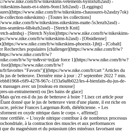
tps://www.nike.com/fr/w/nikeskims-vetements-6ymx6zb2asd) -
/nikeskims-hauts-et-t-shirts-9om13zb2asd) - [Leggings]
ssures](https://www.nike.com/fr/w/nikeskims-chaussures-b2asdzy7ok)
e-collection-nikeskims) - [Toutes les collections]
s://www.nike.com/fr/w/nikeskims-nikeskims-matte-5s3enzb2asd) -
ms-seamless-6lh4szb2asd) - [Stretch Knit]
tretch-admbq) - [Stretch Nylon](https://www.nike.com/fr/w/nikeskims-
ue à de nombreux processus dans l'organisme, y compris à la fonction endothéliale et à la vasodilatation \[toutes les deux liées à la santé cardiovasculaire], à la fonction mitochondriale, à la contraction des muscles et aux performances cognitives. » Le jus de betterave contient également des bétalaïnes (pigments végétaux aux pouvoirs antioxydants et anti-inflammatoires) ainsi que du magnésium et du potassium (des minéraux favorisant une bonne santé cardiaque), ajoute Frances Largeman-Roth. ## En quoi le jus de betterave est-il bon pour la santé ? Le jus de betterave peut être bénéfique pour le corps de bien des façons, à la fois pour la santé de manière générale et pour les performances sportives. Voici quelques-uns de ces bienfaits : 1. # 1.Réduction de l'inflammation Les composés phytochimiques de ce légume peuvent inhiber les maladies inflammatoires, d'après une [analyse narrative](https://www.ncbi.nlm.nih.gov/pmc/articles/PMC8155490/) de la littérature scientifique réalisée en 2021. « La teneur élevée de ce jus en antioxydants et en polyphénols peut neutraliser les radicaux libres, réduisant ainsi le stress oxydatif et les lésions cellulaires », explique Tina Ralutz. Au niveau du foie, les bétalaïnes favorisent la détoxification, augmentant ainsi la capacité du corps à traiter et à éliminer les composés indésirables. 2. # 2.Amélioration de l'endurance cardio-respiratoire Durant l'exercice, le besoin du corps en oxygène augmente. Les êtres humains respirent plus profondément pour fournir davantage d'oxygène aux muscles, précise Tina Ralutz. L'oxyde nitrique produit à partir des nitrates présents en quantité importante dans le jus de betterave contribue à ce que [l'oxygène soit traité de manière plus efficace](https://journals.physiology.org/doi/full/10.1152/ajpregu.00099.2015), pour fournir davantage d'oxygène aux muscles et optimiser ainsi les performances. 3. # 3.Réduction de la fatigue musculaire De plus, l'oxyde nitrique « régule la quantité d'oxygène et de nutriments qui va dans les muscles, ce qui permet à ces derniers de supporter davantage l'exercice et de se [fatiguer moins rapidement](https://journals.physiology.org/doi/full/10.1152/ajpregu.00099.2015) », ajoute Tina Ralutz. En effet, dans le cadre d'une[](https://pubmed.ncbi.nlm.nih.gov/31068827/) [étude datant de 2019](https://pubmed.ncbi.nlm.nih.gov/31068827/) et réalisée à petite échelle, les participants qui avaient bu du jus de betterave riche en nitrates pendant cinq jours consécutifs présentaient moins de signes de fatigue musculaire que ceux qui avaient bu du jus de betterave appauvri en nitrates. 4. # 4.Baisse de la tension artérielle « L'oxyde nitrique a la capacité de détendre les vaisseaux sanguins, [ce qui fait baisser la tension artérielle](https://journals.physiology.org/doi/full/10.1152/japplphysiol.01070.2010) et augmenter l'apport en oxygène et en nutriments dans certaines zones du corps, et notamment dans les muscles », explique Frances Largeman-Roth. Comme le révèle une [étude de 2015](https://journals.physiology.org/doi/full/10.1152/ajpregu.00099.2015), cette dilatation (ou élargissement) des vaisseaux sanguins entraîne une augmentation de l'endurance, précise Kristin Kirkpatrick. « Étant donné que le cœur travaillait moins, l'athlète était souvent plus susceptible de pouvoir prolonger l'activité physique », commente-t-elle. Une [étude de 2017](https://pubmed.ncbi.nlm.nih.gov/28050806/) a par ailleurs révélé qu'en plus de faire baisser la tension artérielle, le fait de boire du jus de betterave pendant 14 jours consécutifs entraînait une baisse du LDL, ce qu'on appelle le mauvais cholestérol, chez les participants souffrant d'hypertension non traitée. ## Quelle est la meilleure manière de préparer du jus de betterave ? Si les betteraves que vous utilisez pour faire votre jus sont issues de l'agriculture conventionnelle, veillez à les peler pour éviter d'ingérer des pesticides. Si elles sont bio, vous pouvez conserver la peau. Dans tous les cas, brossez toujours les betteraves pour retirer la terre, puis rincez-les sous l'eau froide. Coupez-les ensuite en petits morceaux pour faciliter la confection du jus. Pour conserver le plus de nutriments possible, utilisez un extracteur capable de presser à froid. Ces modèles fonctionnent avec un système de pression pour extraire le jus, au lieu d'ajouter de la chaleur ou de l'oxygène. À l'inverse, une centrifugeuse qui se compose d'une lame qui tourne et d'un tamis, génère de la chaleur. Lorsque le légume cru est chauffé, il perd de précieux nutriments, prévient Tina Ralutz. Si vous n'avez pas d'extracteur, mettez les morceaux de betterave dans un blender et ajoutez un peu d'eau. Mixez-les puis filtrez le jus obtenu pour enlever la pulpe, conseille la nutritionniste. Vous pouvez également ajouter un peu de jus de citron pour le goût et pour un apport en vitamine C. Si vous n'aimez pas le goût du jus de betterave, vous pouvez le mélanger à un smoothie. Pour gagner du temps et limiter l'apport en glucides, privilégiez le jus de betterave en poudre, que vous pouvez mélanger à de l'eau ou à un smoothie, conseille Frances Largeman-Roth. Elle recommande également de choisir un produit fabriqué uniquement à partir de betteraves sans OGM et rien d'autre. ## Quel est le meilleur moment pour en boire ? Pour optimiser les performances sportives en retardant l'apparition de la fatigue musculaire, essayez de boire ce jus deux ou trois heures [avant l'exercice](https://journals.physiology.org/doi/full/10.1152/japplphysiol.01070.2010), préconise Tina Ralutz. « [Certaines études](https://journals.physiology.org/doi/full/10.1152/japplphysiol.01070.2010) suggèrent qu'il peut y avoir un effet cumulé lorsque \[le jus de betterave est] consommé sur une période de six à 12 jours consécutifs avant un événement donné, au lieu d'être consommé une seule fois juste avant l'exercice », précise-t-elle. ## Quelle quantité faut-il boire ? Consultez toujours un médecin ou un diététicien agréé pour connaître le dosage le plus approprié, conseille Tina Ralutz. En effet, la quantité à consommer dépend en grande partie des objectifs et des besoins de chaque personne. « Si vous avez des problèmes de santé, comme de l'hypertension ou une maladie artérielle périphérique, il semblerait que le fait de boire 120 ml de jus de betterave deux fois par jour permette d'améliorer la fonction cardiovasculaire », explique la spécialiste. Commencez par de plus petites doses et augmentez au fur et à mesure si besoin. ## Le jus de betterave est-il à éviter dans certains cas ? Il se peut que les personnes souffrant de certaines affections doivent limiter leur consommation et consulter un médecin ou un diététicien agréé avant d'entamer une cure de jus de betterave, précise Kristin Kirkpatrick. « Il a été suggéré qu'une consommation trop importante \[de jus de betterave] pouvait entraîner un dépassement de la limite d'apport en nitrates pour le