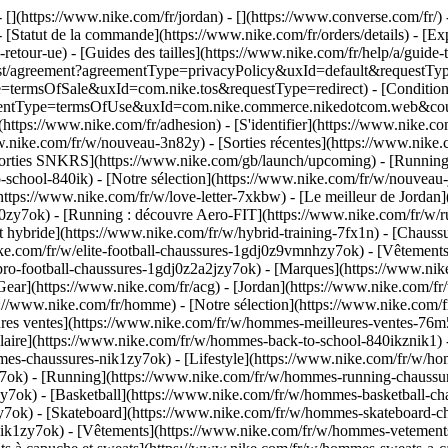
 [](https://www.nike.com/fr/jordan) - [](https://www.converse.com/fr/)
 [Statut de la commande](https://www.nike.com/fr/orders/details) - [Exp
-retour-ue) - [Guides des tailles](https://www.nike.com/fr/help/a/guide-
m/rest/agreement?agreementType=privacyPolicy&uxId=default&requestType
e=termsOfSale&uxId=com.nike.tos&requestType=redirect) - [Conditions 
agreementType=termsOfUse&uxId=com.nike.commerce.nikedotcom.web&co
ttps://www.nike.com/fr/adhesion) - [S'identifier](https://www.nike.com
nike.com/fr/w/nouveau-3n82y) - [Sorties récentes](https://www.nike.
 sorties SNKRS](https://www.nike.com/gb/launch/upcoming) - [Running
o-school-840ik)
- [Notre sélection](https://www.nike.com/fr/w/nouveau
(https://www.nike.com/fr/w/love-letter-7xkbw) - [Le meilleur de Jordan]
dj0zy7ok) - [Running : découvre Aero-FIT](https://www.nike.com/fr/w
t hybride](https://www.nike.com/fr/w/hybrid-training-7fx1n) - [Chauss
ike.com/fr/w/elite-football-chaussures-1gdj0z9vmnhzy7ok) - [Vêtement
pro-football-chaussures-1gdj0z2a2jzy7ok)
- [Marques](https://www.ni
 Gear](https://www.nike.com/fr/acg) - [Jordan](https://www.nike.com/f
/www.nike.com/fr/homme) - [Notre sélection](https://www.nike.com/f
es ventes](https://www.nike.com/fr/w/hommes-meilleures-ventes-76m5
colaire](https://www.nike.com/fr/w/hommes-back-to-school-840ikznik1)
mes-chaussures-nik1zy7ok) - [Lifestyle](https://www.nike.com/fr/w/ho
7ok) - [Running](https://www.nike.com/fr/w/hommes-running-chaussur
7ok) - [Basketball](https://www.nike.com/fr/w/hommes-basketball-cha
y7ok) - [Skateboard](https://www.nike.com/fr/w/hommes-skateboard-ch
nik1zy7ok)
- [Vêtements](https://www.nike.com/fr/w/hommes-vetements