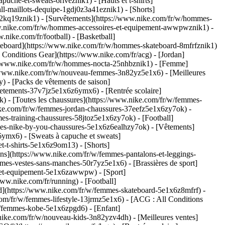
he-et-sweats-6riveznik1) - [Hauts et t-shirts]
ll-maillots-dequipe-1gdj0z3a41eznik1) - [Shorts]
s-2kq19znik1) - [Survêtements](https://www.nike.com/fr/w/hommes-
www.nike.com/fr/w/hommes-accessoires-et-equipement-awwpwznik1)
-
nike.com/fr/football) - [Basketball]
[Skateboard](https://www.nike.com/fr/w/hommes-skateboard-8mfrfznik1)
Conditions Gear](https://www.nike.com/fr/acg) - [Jordan]
//www.nike.com/fr/w/hommes-nocta-25nhbznik1) - [Femme]
://www.nike.com/fr/w/nouveau-femmes-3n82yz5e1x6) - [Meilleures
) - [Packs de vêtements de saison]
etements-37v7jz5e1x6z6ymx6) - [Rentrée scolaire]
) - [Toutes les chaussures](https://www.nike.com/fr/w/femmes-
nike.com/fr/w/femmes-jordan-chaussures-37eefz5e1x6zy7ok) -
s-training-chaussures-58jtoz5e1x6zy7ok) - [Football]
mmes-nike-by-you-chaussures-5e1x6z6ealhzy7ok)
- [Vêtements]
ymx6) - [Sweats à capuche et sweats]
t-t-shirts-5e1x6z9om13) - [Shorts]
ns](https://www.nike.com/fr/w/femmes-pantalons-et-leggings-
es-vestes-sans-manches-50r7yz5e1x6) - [Brassières de sport]
es-et-equipement-5e1x6zawwpw)
- [Sport]
ww.nike.com/fr/running) - [Football]
oard](https://www.nike.com/fr/w/femmes-skateboard-5e1x6z8mfrf) -
om/fr/w/femmes-lifestyle-13jrmz5e1x6) - [ACG : All Conditions
w/femmes-kobe-5e1x6zpgd6) - [Enfant]
.nike.com/fr/w/nouveau-kids-3n82yzv4dh) - [Meilleures ventes]