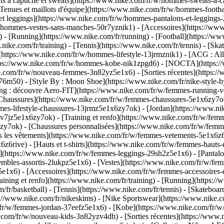
à capuche et sweats](https://www.nike.com/fr/w/hommes-sweats-a-capuc
Tenues et maillots d'équipe](https://www.nike.com/fr/w/hommes-footba
 et leggings](https://www.nike.com/fr/w/hommes-pantalons-et-legging
r/w/hommes-vestes-sans-manches-50r7yznik1) - [Accessoires](https://
[Running](https://www.nike.com/fr/running) - [Football](https://www.
ww.nike.com/fr/training) - [Tennis](https://www.nike.com/fr/tennis) - 
(https://www.nike.com/fr/w/hommes-lifestyle-13jrmznik1) - [ACG : All 
ttps://www.nike.com/fr/w/hommes-kobe-nik1zpgd6) - [NOCTA](https:
ike.com/fr/w/nouveau-femmes-3n82yz5e1x6) - [Sorties récentes](https
6m50) - [Style By : Moon Shoe](https://www.nike.com/fr/nike-style-by
ing : découvre Aero-FIT](https://www.nike.com/fr/w/femmes-running-v
[Chaussures](https://www.nike.com/fr/w/femmes-chaussures-5e1x6zy7ok
mmes-lifestyle-chaussures-13jrmz5e1x6zy7ok) - [Jordan](https://www.
jz5e1x6zy7ok) - [Training et renfo](https://www.nike.com/fr/w/femme
6zy7ok) - [Chaussures personnalisées](https://www.nike.com/fr/w/fe
 les vêtements](https://www.nike.com/fr/w/femmes-vetements-5e1x6z6
6rive) - [Hauts et t-shirts](https://www.nike.com/fr/w/femmes-hauts-e
](https://www.nike.com/fr/w/femmes-leggings-29sh2z5e1x6) - [Pantalo
bles-assortis-2lukpz5e1x6) - [Vestes](https://www.nike.com/fr/w/femm
5e1x6) - [Accessoires](https://www.nike.com/fr/w/femmes-accessoir
ing et renfo](https://www.nike.com/fr/training) - [Running](https://w
om/fr/basketball) - [Tennis](https://www.nike.com/fr/tennis) - [Skateb
//www.nike.com/fr/nikeskims) - [Nike Sportswear](https://www.nike.c
m/fr/w/femmes-jordan-37eefz5e1x6) - [Kobe](https://www.nike.com/fr/
ke.com/fr/w/nouveau-kids-3n82yzv4dh) - [Sorties récentes](https://www