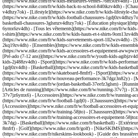
(https://www.nike.com/fr/w/kids-meilleures-ventes-76m50zv4dh) - [De
(https://www.nike.com/fr/w/kids-back-to-school-840ikzv4dh)
- [Chau
v4dhzy7ok) - [Lifestyle](https://www.nike.com/fr/w/kids-lifestyle-c
(https://www.nike.com/fr/w/kids-football-chaussures-1gdj0zv4dhzy7o
basketball-chaussures-3glsmzv4dhzy7ok) - [Éducation physique](ht
6ymx6zv4dh) - [Tous les vêtements](https://www.nike.com/fr/w/kids-
t-shirts](https://www.nike.com/fr/w/kids-hauts-et-t-shirts-9om13zv4d
(https://www.nike.com/fr/w/kids-survetements-sport-1ll2wzv4dh) - [Sh
2kq19zv4dh) - [Ensembles](https://www.nike.com/fr/w/kids-ensembles
(https://www.nike.com/fr/w/kids-accessoires-et-equipement-awwpw
[Pré-ado (7-12 ans)](https://www.nike.com/fr/w/youth-kids-agibjzv4dh
kids-2j488zv4dh)
- [Sport](https://www.nike.com/fr/w/kids-performa
1gdj0zv4dh) - [Basketball](https://www.nike.com/fr/w/kids-basketbal
(https://www.nike.com/fr/w/skateboard-8mfrf) - [Sport](https://www.
(https://www.nike.com/fr/w/nouveau-performance-3k7dgz3n82y) - [Me
(https://www.nike.com/fr/w/jordan-basketball-37eefz3glsm) - [Runn
[Articles de running](https://www.nike.com/fr/w/running-37v7j) - [
37v7jz6ymx6) - [Accessoires](https://www.nike.com/fr/w/running-a
(https://www.nike.com/fr/w/football-1gdj0) - [Chaussures](https://w
[Accessoires](https://www.nike.com/fr/w/football-accessoires-et-e
(https://www.nike.com/fr/w/training-58jto) - [Chaussures](https://w
(https://www.nike.com/fr/w/training-accessoires-et-equipement-58j
3k7dg) - [Basketball](https://www.nike.com/fr/basketball) - [Extérie
8mfrf) - [Golf](https://www.nike.com/fr/golf) - [NikeSKIMS](http
(https://www.nike.com/fr/nikeskims-lookbook) - [Guide des brassiè