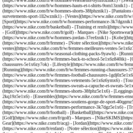
(https://www.nike.com/fr/w/hommes-vetements-6ymx6znik1) - [Sweats 
(https://www.nike.com/fr/w/hommes-hauts-et-t-shirts-9om13znik1) - [
(https://www.nike.com/fr/w/hommes-shorts-38fphznik1) - [Pantalons
survetements-sport-1ll2wznik1) - [Vestes](https://www.nike.com/f
[Sport](https://www.nike.com/fr/w/hommes-performance-3k7dgznik1) - 
(https://www.nike.com/fr/basketball) - [Training et renfo](https://w
- [Golf](https://www.nike.com/fr/golf)
- Marques - [Nike Sportswear]
(https://www.nike.com/fr/w/hommes-jordan-37eefznik1) - [Kobe](h
(https://www.nike.com/fr/femme) - [Notre sélection](https://www.n
ventes](https://www.nike.com/fr/w/femmes-meilleures-ventes-5e1x6z7
(https://www.nike.com/fr/w/seasonal-clothing-packs-9yawh) - [Runn
(https://www.nike.com/fr/w/femmes-back-to-school-5e1x6z840ik)
- 
chaussures-5e1x6zy7ok) - [Lifestyle](https://www.nike.com/fr/w/fe
[Running](https://www.nike.com/fr/w/femmes-running-chaussures-37v7
(https://www.nike.com/fr/w/femmes-football-chaussures-1gdj0z5e1x
(https://www.nike.com/fr/w/femmes-vetements-5e1x6z6ymx6) - [Tous
(https://www.nike.com/fr/w/femmes-sweats-a-capuche-et-sweats-5e1x6z
(https://www.nike.com/fr/w/femmes-shorts-38fphz5e1x6) - [Leggings
2kq19z5e1x6) - [Ensembles](https://www.nike.com/fr/w/femmes-ensem
(https://www.nike.com/fr/w/femmes-soutiens-gorge-de-sport-40qgmz
(https://www.nike.com/fr/w/femmes-performance-3k7dgz5e1x6) - [Train
(https://www.nike.com/fr/football) - [Basketball](https://www.nike.c
[Golf](https://www.nike.com/fr/golf)
- Marques - [NikeSKIMS](https:
Gear](https://www.nike.com/fr/acg) - [Jordan](https://www.nike.co
(https://www.nike.com/fr/enfant) - [Notre sélection](https://www.ni