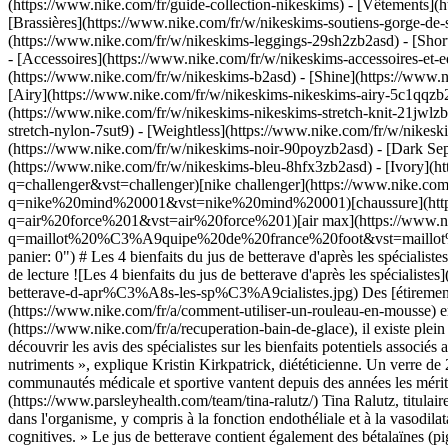
(https://www.nike.com/fr/guide-collection-nikeskims)
- [Vêtements](h
[Brassières](https://www.nike.com/fr/w/nikeskims-soutiens-gorge-de-
(https://www.nike.com/fr/w/nikeskims-leggings-29sh2zb2asd) - [Shor
- [Accessoires](https://www.nike.com/fr/w/nikeskims-accessoires-
(https://www.nike.com/fr/w/nikeskims-b2asd) - [Shine](https://www.
[Airy](https://www.nike.com/fr/w/nikeskims-nikeskims-airy-5c1qqzb2
(https://www.nike.com/fr/w/nikeskims-nikeskims-stretch-knit-21jwlzb
stretch-nylon-7sut9) - [Weightless](https://www.nike.com/fr/w/nikes