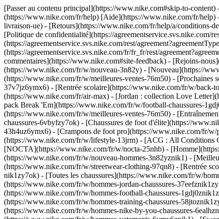
[Passer au contenu principal](https://www.nike.com#skip-to-content) -
(https://www.nike.com/fr/help) [Aide](https://www.nike.com/fr/help) -
livraison-ue) - [Retours](https://www.nike.com/fr/help/a/conditions-de
[Politique de confidentialité](https://agreementservice.svs.nike.co
(https://agreementservice.svs.nike.com/rest/agreement?agreementTyp
(https://agreementservice.svs.nike.com/fr/fr_fr/rest/agreement?
commentaires](https://www.nike.com#site-feedback) - [Rejoins-nous](h
(https://www.nike.com/fr/w/nouveau-3n82y) - [Nouveau](https://www.
(https://www.nike.com/fr/w/meilleures-ventes-76m50) - [Prochaines
37v7jz6ymx6) - [Rentrée scolaire](https://www.nike.com/fr/w/back-t
(https://www.nike.com/fr/air-max) - [Jordan : collection Love Letter]
pack Break 'Em](https://www.nike.com/fr/w/football-chaussures-1g
(https://www.nike.com/fr/w/meilleures-ventes-76m50) - [Entraînemen
chaussures-6vbyfzy7ok) - [Chaussures de foot d'élite](https://www.n
43h4uz6ymx6) - [Crampons de foot pro](https://www.nike.com/fr/w/
(https://www.nike.com/fr/w/lifestyle-13jrm) - [ACG : All Conditions
[NOCTA](https://www.nike.com/fr/w/nocta-25nhb) - [Homme](https:/
(https://www.nike.com/fr/w/nouveau-hommes-3n82yznik1) - [Meilleur
(https://www.nike.com/fr/w/streetwear-clothing-97qn8) - [Rentrée s
nik1zy7ok) - [Toutes les chaussures](https://www.nike.com/fr/w/hom
(https://www.nike.com/fr/w/hommes-jordan-chaussures-37eefznik1zy
(https://www.nike.com/fr/w/hommes-football-chaussures-1gdj0znik1zy
(https://www.nike.com/fr/w/hommes-training-chaussures-58jtoznik1z
(https://www.nike.com/fr/w/hommes-nike-by-you-chaussures-6ealhz