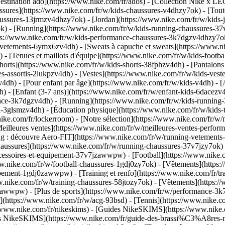
stination ado](https://www.nike.com/fr/ados) - [Collection Nike x LE
ssures](https://www.nike.com/fr/w/kids-chaussures-v4dhzy7ok) - [Toute
haussures-13jrmzv4dhzy7ok) - [Jordan](https://www.nike.com/fr/w/kids
k) - [Running](https://www.nike.com/fr/w/kids-running-chaussures-37v
tps://www.nike.com/fr/w/kids-performance-chaussures-3k7dgzv4dhzy7
vetements-6ymx6zv4dh) - [Sweats à capuche et sweats](https://www.nik
h) - [Tenues et maillots d'équipe](https://www.nike.com/fr/w/kids-foot
orts](https://www.nike.com/fr/w/kids-shorts-38fphzv4dh) - [Pantalons 
-assortis-2lukpzv4dh) - [Vestes](https://www.nike.com/fr/w/kids-vest
zv4dh)
- [Pour enfant par âge](https://www.nike.com/fr/w/kids-v4dh) - 
) - [Enfant (3-7 ans)](https://www.nike.com/fr/w/enfant-kids-6dacezv4d
nce-3k7dgzv4dh) - [Running](https://www.nike.com/fr/w/kids-running-3
l-3glsmzv4dh) - [Éducation physique](https://www.nike.com/fr/w/kids-t
nike.com/fr/lockerroom) - [Notre sélection](https://www.nike.com/fr/w
illeures ventes](https://www.nike.com/fr/w/meilleures-ventes-perfor
ing : découvre Aero-FIT](https://www.nike.com/fr/w/running-vetemen
Chaussures](https://www.nike.com/fr/w/running-chaussures-37v7jzy7ok)
ccessoires-et-equipement-37v7jzawwpw)
- [Football](https://www.nike.co
ww.nike.com/fr/w/football-chaussures-1gdj0zy7ok) - [Vêtements](https
quipement-1gdj0zawwpw)
- [Training et renfo](https://www.nike.com/fr/trai
ww.nike.com/fr/w/training-chaussures-58jtozy7ok) - [Vêtements](https:
tozawwpw)
- [Plus de sports](https://www.nike.com/fr/w/performance-3k
ur](https://www.nike.com/fr/w/acg-93bsd) - [Tennis](https://www.nike.c
s://www.nike.com/fr/nikeskims) - [Guides NikeSKIMS](https://www.ni
res NikeSKIMS](https://www.nike.com/fr/guide-des-brassi%C3%A8res-n