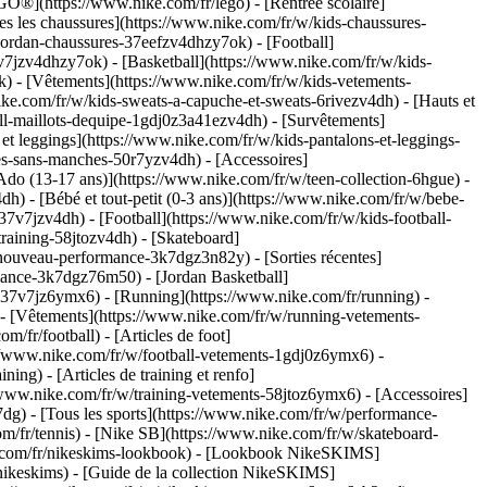
GO®](https://www.nike.com/fr/lego) - [Rentrée scolaire]
s les chaussures](https://www.nike.com/fr/w/kids-chaussures-
-jordan-chaussures-37eefzv4dhzy7ok) - [Football]
7jzv4dhzy7ok) - [Basketball](https://www.nike.com/fr/w/kids-
ok)
- [Vêtements](https://www.nike.com/fr/w/kids-vetements-
e.com/fr/w/kids-sweats-a-capuche-et-sweats-6rivezv4dh) - [Hauts et
ball-maillots-dequipe-1gdj0z3a41ezv4dh) - [Survêtements]
et leggings](https://www.nike.com/fr/w/kids-pantalons-et-leggings-
es-sans-manches-50r7yzv4dh) - [Accessoires]
[Ado (13-17 ans)](https://www.nike.com/fr/w/teen-collection-6hgue) -
h) - [Bébé et tout-petit (0-3 ans)](https://www.nike.com/fr/w/bebe-
7v7jzv4dh) - [Football](https://www.nike.com/fr/w/kids-football-
raining-58jtozv4dh) - [Skateboard]
/nouveau-performance-3k7dgz3n82y) - [Sorties récentes]
mance-3k7dgz76m50) - [Jordan Basketball]
ts-37v7jz6ymx6)
- [Running](https://www.nike.com/fr/running) -
 - [Vêtements](https://www.nike.com/fr/w/running-vetements-
m/fr/football) - [Articles de foot]
://www.nike.com/fr/w/football-vetements-1gdj0z6ymx6) -
ning) - [Articles de training et renfo]
//www.nike.com/fr/w/training-vetements-58jtoz6ymx6) - [Accessoires]
7dg) - [Tous les sports](https://www.nike.com/fr/w/performance-
om/fr/tennis) - [Nike SB](https://www.nike.com/fr/w/skateboard-
ke.com/fr/nikeskims-lookbook) - [Lookbook NikeSKIMS]
ikeskims) - [Guide de la collection NikeSKIMS]