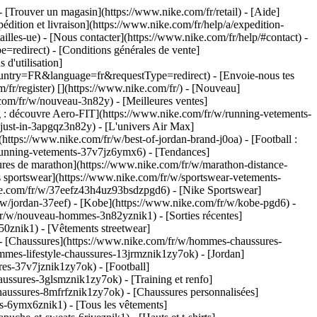
- [Trouver un magasin](https://www.nike.com/fr/retail) - [Aide]
édition et livraison](https://www.nike.com/fr/help/a/expedition-
tailles-ue) - [Nous contacter](https://www.nike.com/fr/help/#contact) -
=redirect) - [Conditions générales de vente]
d'utilisation]
untry=FR&language=fr&requestType=redirect) - [Envoie-nous tes
/fr/register)
[](https://www.nike.com/fr/) - [Nouveau]
com/fr/w/nouveau-3n82y) - [Meilleures ventes]
 : découvre Aero-FIT](https://www.nike.com/fr/w/running-vetements-
-just-in-3apgqz3n82y) - [L'univers Air Max]
(https://www.nike.com/fr/w/best-of-jordan-brand-j0oa) - [Football :
/running-vetements-37v7jz6ymx6)
- [Tendances]
ures de marathon](https://www.nike.com/fr/w/marathon-distance-
s sportswear](https://www.nike.com/fr/w/sportswear-vetements-
ke.com/fr/w/37eefz43h4uz93bsdzpgd6) - [Nike Sportswear]
r/w/jordan-37eef) - [Kobe](https://www.nike.com/fr/w/kobe-pgd6) -
r/w/nouveau-hommes-3n82yznik1) - [Sorties récentes]
0znik1) - [Vêtements streetwear]
- [Chaussures](https://www.nike.com/fr/w/hommes-chaussures-
mmes-lifestyle-chaussures-13jrmznik1zy7ok) - [Jordan]
es-37v7jznik1zy7ok) - [Football]
ussures-3glsmznik1zy7ok) - [Training et renfo]
aussures-8mfrfznik1zy7ok) - [Chaussures personnalisées]
-6ymx6znik1) - [Tous les vêtements]