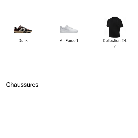
Dunk
Air Force 1
Collection 24.
7
Chaussures
ACG
Pegasus
Vomero Plus
Chaussures de running noires
Chaussures de running blanches
Metcon
Articles pour
Jordan Retro
les fans
Chaussures Nike P-6000
Chaussures Nike Initiator