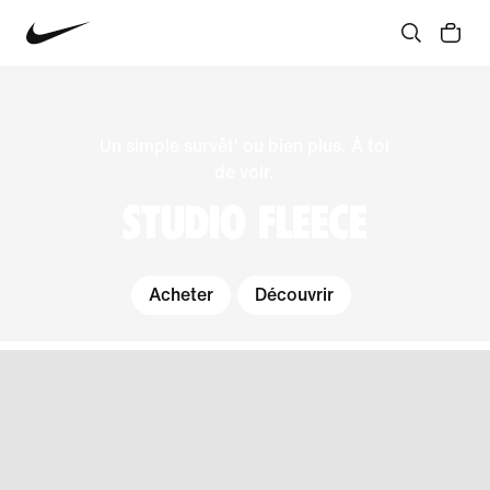
Un simple survêt' ou bien plus. À toi
de voir.
STUDIO FLEECE
Acheter
Découvrir