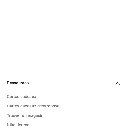
Clubs de football
Chaussures pour l'école enfant
Football
Chaussures
Nike Run Club
Chaussures pour homme
Nike Training Club
Chaussures pour femme
Chaussures Nike By You
Ressources
Cartes cadeaux
Cartes cadeaux d'entreprise
Trouver un magasin
Nike Journal