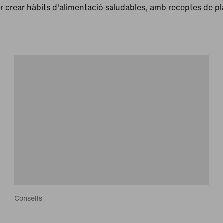
r crear hàbits d'alimentació saludables, amb receptes de plat
Consells
Vuit consells senzills sobre alimentació