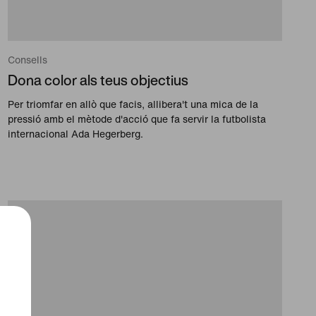
Consells
Dona color als teus objectius
Per triomfar en allò que facis, allibera't una mica de la
pressió amb el mètode d'acció que fa servir la futbolista
internacional Ada Hegerberg.