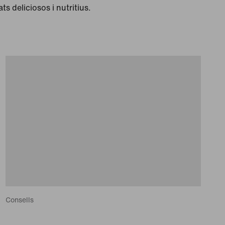
s deliciosos i nutritius.
Consells
Quanta aigua necessiten els corredors?