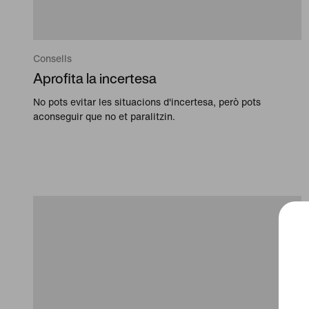
Consells
Aprofita la incertesa
No pots evitar les situacions d'incertesa, però pots
aconseguir que no et paralitzin.