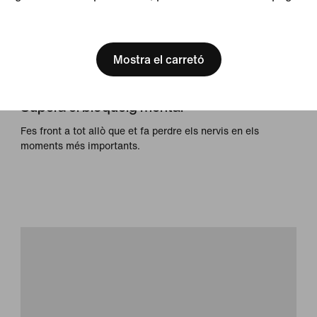
[ Code: D1B61E47 ]
Mostra el carretó
Consells
Supera el bloqueig mental
Fes front a tot allò que et fa perdre els nervis en els
moments més importants.