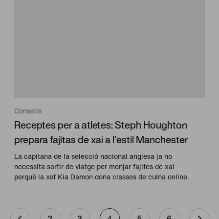
Consells
Receptes per a atletes: Steph Houghton
prepara fajitas de xai a l'estil Manchester
La capitana de la selecció nacional anglesa ja no
necessita sortir de viatge per menjar fajites de xai
perquè la xef Kia Damon dona classes de cuina online.
2
3
4
5
6