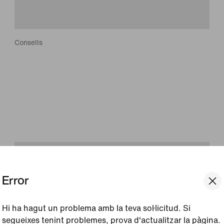
Consells
Entrena't com un animal
Anar de quatre grapes no és només un exercici propi
dels nadons i de les mascotes. Si el fas adequadament,
pot millorar la teva manera de moure't (també dempeus).
Error
Hi ha hagut un problema amb la teva sol·licitud. Si
segueixes tenint problemes, prova d'actualitzar la pàgina.