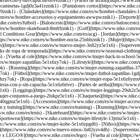
as-con-y-sin-capucha-6riveznik1) - [Partes de arriba](https://www.n
camisetas-1gdj0z3a41eznik1) - [Pantalones cortos](https://www.nike.c
9znik1) - [Chándales](https://www.nike.com/es/w/hombre-chandales-1
.com/es/w/hombre-accesorios-y-equipamiento-awwpwznik1)
- [Deporte]
ke.com/es/futbol) - [Baloncesto](https://www.nike.com/es/baloncesto) -
m/es/w/hombre-skateboard-8mfrfznik1) - [Golf](https://www.nike.com/es
l Conditions Gear](https://www.nike.com/es/acg) - [Jordan](https://
s://www.nike.com/es/w/hombre-nocta-25nhbznik1) - [Mujer](https://
](https://www.nike.com/es/w/nuevo-mujer-3n82yz5e1x6) - [Supervent
cks de ropa de temporada](https://www.nike.com/es/w/seasonal-clothi
- [Vuelta al cole](https://www.nike.com/es/w/mujer-back-to-school-
/es/w/mujer-zapatillas-5e1x6zy7ok) - [Lifestyle](https://www.nike.com/
k) - [Running](https://www.nike.com/es/w/mujer-running-zapatillas-3
ok) - [Fútbol](https://www.nike.com/es/w/mujer-futbol-zapatillas-1gdj
alhzy7ok)
- [Ropa](https://www.nike.com/es/w/mujer-ropa-5e1x6z6ymx6)
as-con-y-sin-capucha-5e1x6z6rive) - [Partes de arriba](https://www.
1x6) - [Leggings](https://www.nike.com/es/w/mujer-leggings-29sh2z5e
ujer-conjuntos-a-juego-2lukpz5e1x6) - [Chaquetas](https://www.nike.
os-40qgmz5e1x6) - [Accesorios](https://www.nike.com/es/w/mujer-ac
training](https://www.nike.com/es/training) - [Running](https://www.
www.nike.com/es/tenis) - [Skateboard](https://www.nike.com/es/w/mujer
ortswear](https://www.nike.com/es/w/mujer-lifestyle-13jrmz5e1x6) - 
ps://www.nike.com/es/w/mujer-kobe-5e1x6zpgd6) - [Niño/a](https://ww
(https://www.nike.com/es/w/nuevo-ninos-3n82yzv4dh) - [Superventas
ke x LEGO®](https://www.nike.com/es/lego) - [Vuelta al cole](https: