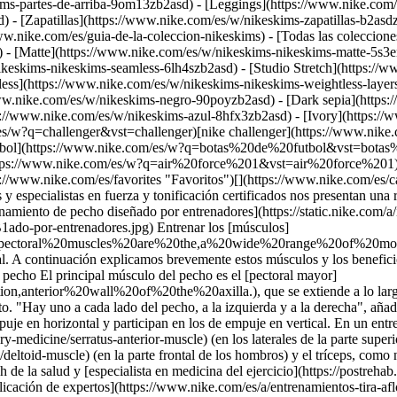
ims-partes-de-arriba-9om13zb2asd) - [Leggings](https://www.nike.com/
) - [Zapatillas](https://www.nike.com/es/w/nikeskims-zapatillas-b2asd
ww.nike.com/es/guia-de-la-coleccion-nikeskims) - [Todas las coleccion
 - [Matte](https://www.nike.com/es/w/nikeskims-nikeskims-matte-5s3e
keskims-nikeskims-seamless-6lh4szb2asd) - [Studio Stretch](https://w
tless](https://www.nike.com/es/w/nikeskims-nikeskims-weightless-laye