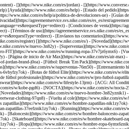
-content) - [](https://www.nike.com/es/jordan) - [](https://www.conver
elp) [Ayuda](https://www.nike.com/es/help) - [Estado del pedido](https
tps://www.nike.com/es/help/a/politica-de-devoluciones-ue) - [Guías de t
rivacidad](https://agreementservice.svs.nike.com/es/es_es/rest/agreemen
age=es&requestType=redirect) - [Condiciones de venta](https://agre
 - [Términos de uso](https://agreementservice.svs.nike.com/es/es_es
equestType=redirect) - [Envíanos tus comentarios](https://www.nik
ike.com/es/register)
[](https://www.nike.com/es/) - [Novedad](https:/
w.nike.com/es/w/nuevo-3n82y) - [Superventas](https://www.nike.com/
ro-FIT](https://www.nike.com/es/w/running-ropa-37v7jz6ymx6) - [Vuel
) - [Página de inicio de Air Max](https://www.nike.com/es/air-max) - 
-of-jordan-brand-j0oa) - [Fútbol: Break 'Em Pack](https://www.nike.co
as](https://www.nike.com/es/w/superventas-76m50) - [Entrenamiento híb
s-6vbyfzy7ok) - [Botas de fútbol Elite](https://www.nike.com/es/w/eli
e fútbol profesionales](https://www.nike.com/es/w/pro-futbol-zapatil
ear](https://www.nike.com/es/w/lifestyle-13jrm) - [ACG: All Conditi
ke.com/es/w/kobe-pgd6) - [NOCTA](https://www.nike.com/es/w/nocta-2
[Novedades](https://www.nike.com/es/w/nuevo-hombre-3n82yznik1) - 
reetwear-clothing-97qn8) - [Vuelta al cole](https://www.nike.com/es/
 zapatillas](https://www.nike.com/es/w/hombre-zapatillas-nik1zy7ok) - 
n-zapatillas-37eefznik1zy7ok) - [Running](https://www.nike.com/es/w
k) - [Baloncesto](https://www.nike.com/es/w/hombre-baloncesto-zapati
ok) - [Skateboard](https://www.nike.com/es/w/hombre-skateboard-zapat
ik1zy7ok)
- [Ropa](https://www.nike.com/es/w/hombre-ropa-6ymx6znik1