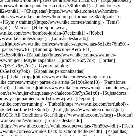
ike.com/es/w/hombre-partes-de-arriba-9om13znik1) - [Equipaciones y
om/es/w/hombre-pantalones-cortos-38fphznik1) - [Pantalones y
ll2wznik1) - [Chaquetas](https://www.nike.com/es/w/hombre-
(https://www.nike.com/es/w/hombre-performance-3k7dgznik1) -
 [Gym y training](https://www.nike.com/es/training) - [Tenis]
/golf)
- Marcas - [Nike Sportswear]
www.nike.com/es/w/hombre-jordan-37eefznik1) - [Kobe]
www.nike.com/es/mujer) - [Lo más destacado]
as](https://www.nike.com/es/w/mujer-superventas-5e1x6z76m50) -
ng-packs-9yawh) - [Running: descubre Aero-FIT]
5e1x6z840ik)
- [Zapatillas](https://www.nike.com/es/w/mujer-
es/w/mujer-lifestyle-zapatillas-13jrmz5e1x6zy7ok) - [Jordan]
7v7jz5e1x6zy7ok) - [Gym y training]
0z5e1x6zy7ok) - [Zapatillas personalizadas]
 - [Toda la ropa](https://www.nike.com/es/w/mujer-ropa-
nike.com/es/w/mujer-partes-de-arriba-5e1x6z9om13) - [Pantalones
1x6) - [Pantalones](https://www.nike.com/es/w/mujer-pantalones-y-
com/es/w/mujer-chaquetas-y-chalecos-50r7yz5e1x6) - [Sujetadores
cesorios-y-equipamiento-5e1x6zawwpw)
- [Deporte]
nike.com/es/running) - [Fútbol](https://www.nike.com/es/futbol) -
-skateboard-5e1x6z8mfrf) - [Golf](https://www.nike.com/es/golf)
-
[ACG: All Conditions Gear](https://www.nike.com/es/acg) - [Jordan]
w.nike.com/es/ninos) - [Lo más destacado]
](https://www.nike.com/es/w/ninos-superventas-76m50zv4dh) - [Teen
//www.nike.com/es/w/ninos-back-to-school-840ikzv4dh)
- [Zapatillas]