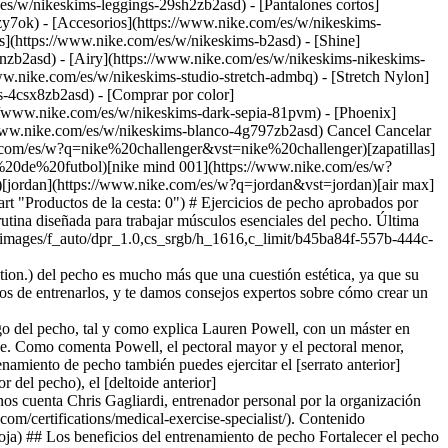
es/w/nikeskims-leggings-29sh2zb2asd) - [Pantalones cortos]
zy7ok) - [Accesorios](https://www.nike.com/es/w/nikeskims-
es](https://www.nike.com/es/w/nikeskims-b2asd) - [Shine]
nzb2asd) - [Airy](https://www.nike.com/es/w/nikeskims-nikeskims-
ww.nike.com/es/w/nikeskims-studio-stretch-admbq) - [Stretch Nylon]
rs-4csx8zb2asd)
- [Comprar por color](https://www.nike.com/es/w/nikeskims-b2asd) - [Obsidian](https://www.nike.com/es/w/nikeskims-negro-90poyzb2asd) - [Dark sepia](https://www.nike.com/es/w/nikeskims-dark-sepia-81pvm) - [Phoenix](https://www.nike.com/es/w/nikeskims-phoenix-1jhtj) - [Cobalt](https://www.nike.com/es/w/nikeskims-azul-8hfx3zb2asd) - [Ivory](https://www.nike.com/es/w/nikeskims-blanco-4g797zb2asd) Cancel Cancelar Términos de búsqueda populares [challenger](https://www.nike.com/es/w?q=challenger&vst=challenger)[nike challenger](https://www.nike.com/es/w?q=nike%20challenger&vst=nike%20challenger)[zapatillas](https://www.nike.com/es/w?q=zapatillas&vst=zapatillas)[botas de futbol](https://www.nike.com/es/w?q=botas%20de%20futbol&vst=botas%20de%20futbol)[nike mind 001](https://www.nike.com/es/w?q=nike%20mind%20001&vst=nike%20mind%20001)[air force 1](https://www.nike.com/es/w?q=air%20force%201&vst=air%20force%201)[jordan](https://www.nike.com/es/w?q=jordan&vst=jordan)[air max](https://www.nike.com/es/w?q=air%20max&vst=air%20max) [](https://www.nike.com/es/favorites "Favoritos")[](https://www.nike.com/es/cart "Productos de la cesta: 0") # Ejercicios de pecho aprobados por expertos ##### Deportes y actividades Varios entrenadores personales y especialistas en fuerza y tonificación certificados nos presentan una rutina diseñada para trabajar músculos esenciales del pecho. Última actualización: 17 de abril de 2023 8 min de lectura ![Prueba este entrenamiento de pecho diseñado por entrenadores](https://static.nike.com/a/images/f_auto/dpr_1.0,cs_srgb/h_1616,c_limit/b45ba84f-557b-444c-aa32-cfbdae649ea3/prueba-este-entrenamiento-de-pecho-dise%C3%B1ado-por-entrenadores.jpg) Entrenar los [músculos](https://www.ncbi.nlm.nih.gov/books/NBK545241/#:~:text=The%20pectoral%20muscles%20are%20the,a%20wide%20range%20of%20motion.) del pecho es mucho más que una cuestión estética, ya que su desarrollo también mejora la postura, el movimiento y la fuerza general. A continuación explicamos brevemente estos músculos y los beneficios de entrenarlos, y te damos consejos expertos sobre cómo crear un entrenamiento de pecho completo. ## Introducción a los músculos del pecho El principal músculo del pecho es el [pectoral mayor](https://www.ncbi.nlm.nih.gov/books/NBK525991/#:~:text=Introduction,anterior%20wall%20of%20the%20axilla.), que se extiende a lo largo del pecho, tal y como explica Lauren Powell, con un máster en Ciencias y especialista en entrenamiento de fuerza y acondicionamiento. "Hay uno a cada lado del pecho, a la izquierda y a la derecha", añade. Como comenta Powell, el pectoral mayor y el pectoral menor, situado debajo del mayor, son responsables de los movimientos de empuje en horizontal y participan en los de empuje en vertical. En un entrenamiento de pecho también puedes ejercitar el [serrato anterior](https://www.sciencedirect.com/topics/veterinary-science-and-veterinary-medicine/serratus-anterior-muscle) (en los laterales de la parte superior del pecho), el [deltoide anterior](https://www.sciencedirect.com/topics/immunology-and-microbiology/deltoid-muscle) (en la parte frontal de los hombros) y el tríceps, como nos cuenta Chris Gagliardi, entrenador personal por la organización deportiva estadounidense American Council on Exercise (ACE), coach de la salud y [especialista en medicina del ejercicio](https://postrehab.com/certifications/medical-exercise-specialist/). Contenido relacionado: [¿Qué son los entrenamientos de empuje y tracción? Explicación de expertos](https://www.nike.com/es/a/entrenamientos-tira-afloja) ## Los beneficios del entrenamiento de pecho Fortalecer el pecho puede aumentar la potencia y la explosividad del tren superior, intensificar la funcionalidad de empuje o tracción, y mejorar la postura, como comenta Dominion Ezechibueze, entrenador personal por la National Academy of Sports Medicine de EE‎. UU. (NASM). "Cuando estos músculos están fuertes, son más flexibles y están menos tensos, por lo que puedes estirarlos, poner recta la espalda y abrir el pecho por completo", afirma John Gardner, entrenador personal por la NASM. Por último, Gardner explica que [los ejercicios de pecho pueden mejorar la respiración](https://www.ncbi.nlm.nih.gov/pmc/articles/PMC9142097/). "Como los músculos pectorales están conectados con las costillas, estirarlos favorece una respiración más profunda y te permite tomar el oxígeno que necesitas". Gagliardi añade que el verdadero beneficio de fortalecer los músculos del pecho es un mejor rendimiento deportivo y en la vida diaria, ya que es beneficioso para distintas actividades, desde golpear con la raqueta de tenis hasta empujar el carro de la compra. ## Por qué debes incluir ejercicios de pecho en tu rutina Una manera de enfocar el entrenamiento de fuerza es centrarse en distintos grupos musculares (como el pecho) cada día. Powell explica que, si incluyes en tu programa de entrenamiento un día dedicado a los músculos del pecho, puedes ejercitarlos a un nivel muy intenso sin tener que reservar ni fuerza ni energía para entrenar otros grupos musculares. La experta añade que un día de pecho también mejora tu rendimiento en el press de banca, el remo y el press por encima de la cabeza, e incluso en [las sentadillas y el peso muerto](https://www.nike.com/es/a/sentadillas-o-peso-muerto). De esta forma, aumentas la fuerza total del cuerpo y la estabilidad del pecho y los hombros. ## Empieza por el calentamiento ![Prueba este entrenamiento de pecho diseñado por entrenadores](https://static.nike.com/a/images/f_auto/dpr_1.0,cs_srgb/w_1212,c_limit/87588955-a01a-440d-832b-4acdfb7bb370/prueba-este-entrenamiento-de-pecho-dise%C3%B1ado-por-entrenadores.jpg) Ezechibueze comenta que el calentamiento intensifica el flujo sanguíneo al pecho, activa los músculos y aumenta el rango de movimiento de los hombros y el pecho. "Esto contribuye a prevenir lesiones y mejora el rendimiento durante el entrenamiento", explica Ezechibueze. Gagliardi recomienda dedicar entre 5 y 10 minutos a esta fase de ejercicios más suaves. Además, lo ideal es aumentar la intensidad del calentamiento de forma gradual, preferiblemente con movimientos que harás en las series posteriores. Sin embargo, antes de empezar, Powell aconseja [utilizar el rodillo de masaje muscular](https://www.nike.com/es/a/como-usar-un-rodillo-de-masaje). A la hora de elegir los movimientos específicos, Ezechibueze y Gagliardi recomiendan hacer varios [estiramientos dinámicos](https://www.nike.com/es/a/beneficios-de-estirar-diariamente), como los siguientes: - Círculos con los brazos (hacia delante y hacia atrás) - Planchas con flexión - Orugas ## Planifica las series Gagliardi explica que, por lo general, debes enfocarte en músculos que participan en los movimientos de empuje del tren superior (como los músculos de los hombros y del torso) y en los músculos del pecho. Para asegurarte de que estás ejercitando los músculos del pecho desde todos los ángulos posibles, Powell aconseja hacer movimientos con banca inclinada, declinada y recta con mancuernas, barras, flexiones, cables y peso corporal. Gardner y Ezechibueze recomiendan cuatro ejercicios de pecho. De acuerdo con las investigaciones del American Council on Exercise, el press de banca con barra, el press de pectoral y los ejercicios de polea con cable en posición inclinada hacia delante activan el pectoral mayor más que otros ejercicios. Además de estos, te animamos a probar las opciones que da Gardner: press francés con mancuerna, ejercicios de banco con mancuernas, flexiones y ejercicios de fondos. Por su parte, Ezechibueze propone los ejercicios con cable con aumento de intensidad, los press en el suelo con mancuernas y los ejercicios de banco sentados centrados en el pecho. Gagliardi explica que el número de series y repeticiones depende de tus objetivos. Para conseguir una buena condición muscular general, recomienda entre 1 y 4 series de entre 8 y 15 repeticiones con un intervalo de recuperación de 2-3 minutos. Si quieres desarrollar la resistencia muscular, lo ideal es hacer 2 o 3 series de al menos 12 repeticiones con un tiempo de recuperación de 30 segundos como máximo. Y si buscas aumentar la fuerza muscular, este experto aconseja entre 2 y 6 series de un máximo 6 repeticiones con un tiempo de recuperación de entre 2 y 5 minutos. ## Prueba esta rutina Diseña cada serie según tus objetivos de fitness o prueba este entrenamiento. Completa 3 series de 10-12 repeticiones de cada uno de estos ejercicios recomendados por Gardner, Gagliardi y Ezechibueze. 1. # 1.Ejercicios de banco con mancuernas ![Prueba este entrenamiento de pecho diseñado por entrenadores](https://static.nike.com/a/images/f_auto/dpr_1.0,cs_srgb/t_prod/w_1212,c_limit/0de316a0-32ba-40a1-9e77-02d0b108ab1c/prueba-este-entrenamiento-de-pecho-dise%C3%B1ado-por-entrenadores.jpg) - Túmbate bocarriba sobre el banco con las piernas en perpendicular al suelo. - Estira los brazos en perpendicular al cuerpo por encima de la cabeza. - Abre el pecho y baja los brazos a los lados sin doblarlos. 2. # 2.Flexiones ![Prueba este entrenamiento de pecho diseñado por entrenadores](https://static.nike.com/a/images/f_auto/dpr_1.0,cs_srgb/t_prod/w_1212,c_limit/f04d7202-ccc1-4a24-a97c-68c88aa39269/prueba-este-entrenamiento-de-pecho-dise%C3%B1ado-por-entrenadores.jpg) - Túmbate bocabajo en una esterilla con las manos debajo de los hombros. - Para ejercitar más el pecho y los hombros, haz una flexión con agarre amplio (con las manos a una anchura superior a la de los hombros). Para centrarte más en el tríceps, haz una flexión con agarre estrecho (con las manos a una anchura inferior a la de los hombros). Una posible [variación](https://www.mayoclinic.org/healthy-lifestyle/fitness/multimedia/modified-pushup/vid-20084674) es colocarse en posición de cuadrupedia con las manos a una anchura ligeramente superior a la de los hombros. - Poco a poco empuja con los