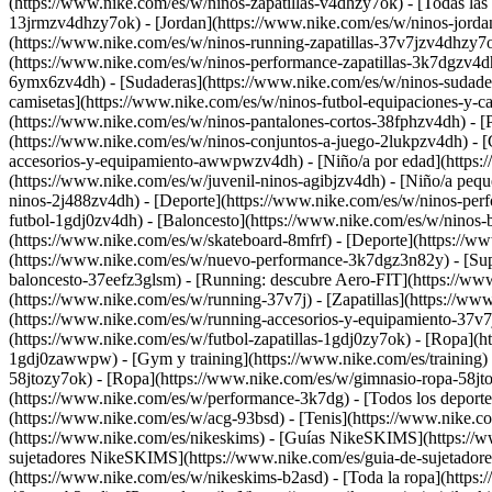
(https://www.nike.com/es/w/ninos-zapatillas-v4dhzy7ok) - [Todas las z
13jrmzv4dhzy7ok) - [Jordan](https://www.nike.com/es/w/ninos-jordan
(https://www.nike.com/es/w/ninos-running-zapatillas-37v7jzv4dhzy7o
(https://www.nike.com/es/w/ninos-performance-zapatillas-3k7dgzv4
6ymx6zv4dh) - [Sudaderas](https://www.nike.com/es/w/ninos-sudadera
camisetas](https://www.nike.com/es/w/ninos-futbol-equipaciones-y-c
(https://www.nike.com/es/w/ninos-pantalones-cortos-38fphzv4dh) - [
(https://www.nike.com/es/w/ninos-conjuntos-a-juego-2lukpzv4dh) - [
accesorios-y-equipamiento-awwpwzv4dh)
- [Niño/a por edad](https
(https://www.nike.com/es/w/juvenil-ninos-agibjzv4dh) - [Niño/a peque
ninos-2j488zv4dh)
- [Deporte](https://www.nike.com/es/w/ninos-per
futbol-1gdj0zv4dh) - [Baloncesto](https://www.nike.com/es/w/ninos-
(https://www.nike.com/es/w/skateboard-8mfrf) - [Deporte](https://
(https://www.nike.com/es/w/nuevo-performance-3k7dgz3n82y) - [Sup
baloncesto-37eefz3glsm) - [Running: descubre Aero-FIT](https://w
(https://www.nike.com/es/w/running-37v7j) - [Zapatillas](https://w
(https://www.nike.com/es/w/running-accesorios-y-equipamiento-3
(https://www.nike.com/es/w/futbol-zapatillas-1gdj0zy7ok) - [Ropa](
1gdj0zawwpw)
- [Gym y training](https://www.nike.com/es/training)
58jtozy7ok) - [Ropa](https://www.nike.com/es/w/gimnasio-ropa-58j
(https://www.nike.com/es/w/performance-3k7dg) - [Todos los deportes
(https://www.nike.com/es/w/acg-93bsd) - [Tenis](https://www.nike.c
(https://www.nike.com/es/nikeskims) - [Guías NikeSKIMS](https://
sujetadores NikeSKIMS](https://www.nike.com/es/guia-de-sujetadore
(https://www.nike.com/es/w/nikeskims-b2asd) - [Toda la ropa](https