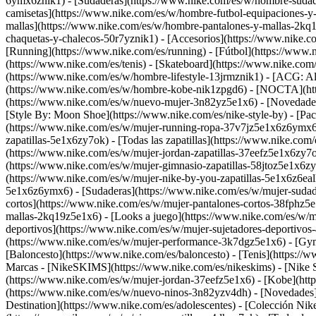
6ymx6znik1) - [Sudaderas](https://www.nike.com/es/w/hombre-sudader
camisetas](https://www.nike.com/es/w/hombre-futbol-equipaciones-y-
mallas](https://www.nike.com/es/w/hombre-pantalones-y-mallas-2kq1
chaquetas-y-chalecos-50r7yznik1) - [Accesorios](https://www.nike
[Running](https://www.nike.com/es/running) - [Fútbol](https://www.ni
(https://www.nike.com/es/tenis) - [Skateboard](https://www.nike.co
(https://www.nike.com/es/w/hombre-lifestyle-13jrmznik1) - [ACG: Al
(https://www.nike.com/es/w/hombre-kobe-nik1zpgd6) - [NOCTA](http
(https://www.nike.com/es/w/nuevo-mujer-3n82yz5e1x6) - [Novedades
[Style By: Moon Shoe](https://www.nike.com/es/nike-style-by) - [Pa
(https://www.nike.com/es/w/mujer-running-ropa-37v7jz5e1x6z6ymx6) 
zapatillas-5e1x6zy7ok) - [Todas las zapatillas](https://www.nike.com
(https://www.nike.com/es/w/mujer-jordan-zapatillas-37eefz5e1x6zy7o
(https://www.nike.com/es/w/mujer-gimnasio-zapatillas-58jtoz5e1x6zy7
(https://www.nike.com/es/w/mujer-nike-by-you-zapatillas-5e1x6z6e
5e1x6z6ymx6) - [Sudaderas](https://www.nike.com/es/w/mujer-sudader
cortos](https://www.nike.com/es/w/mujer-pantalones-cortos-38fphz5e
mallas-2kq19z5e1x6) - [Looks a juego](https://www.nike.com/es/w/m
deportivos](https://www.nike.com/es/w/mujer-sujetadores-deportiv
(https://www.nike.com/es/w/mujer-performance-3k7dgz5e1x6) - [Gym y 
[Baloncesto](https://www.nike.com/es/baloncesto) - [Tenis](https://
Marcas - [NikeSKIMS](https://www.nike.com/es/nikeskims) - [Nike Sp
(https://www.nike.com/es/w/mujer-jordan-37eefz5e1x6) - [Kobe](htt
(https://www.nike.com/es/w/nuevo-ninos-3n82yzv4dh) - [Novedades]
Destination](https://www.nike.com/es/adolescentes) - [Colección Ni