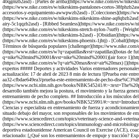
40qgmzb2asd) - [Partes de arriba](https://www.nike.com/es/w/nikesk
(https://www.nike.com/es/w/nikeskims-pantalones-cortos-38fphzb2asd
accesorios-y-equipamiento-awwpwzb2asd)
- [Colecciones](https://w
(https://www.nike.com/es/w/nikeskims-nikeskims-shine-aq8qbzb2asd)
airy-5c1qqzb2asd) - [Ribbed Seamless](https://www.nike.com/es/w/ni
(https://www.nike.com/es/w/nikeskims-stretch-nylon-7sut9) - [Weigh