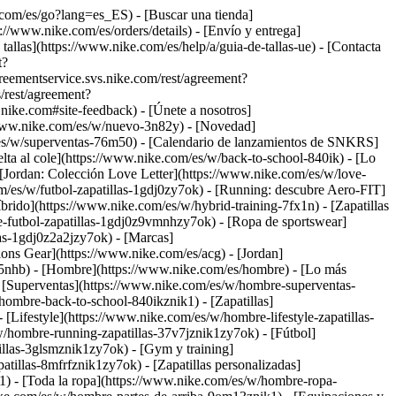
se.com/es/go?lang=es_ES)
- [Buscar una tienda]
://www.nike.com/es/orders/details) - [Envío y entrega]
allas](https://www.nike.com/es/help/a/guia-de-tallas-ue) - [Contacta
t?
ementservice.svs.nike.com/rest/agreement?
/rest/agreement?
e.com#site-feedback) - [Únete a nosotros]
/www.nike.com/es/w/nuevo-3n82y) - [Novedad]
es/w/superventas-76m50) - [Calendario de lanzamientos de SNKRS]
ta al cole](https://www.nike.com/es/w/back-to-school-840ik)
- [Lo
[Jordan: Colección Love Letter](https://www.nike.com/es/w/love-
m/es/w/futbol-zapatillas-1gdj0zy7ok) - [Running: descubre Aero-FIT]
rido](https://www.nike.com/es/w/hybrid-training-7fx1n) - [Zapatillas
te-futbol-zapatillas-1gdj0z9vmnhzy7ok) - [Ropa de sportswear]
las-1gdj0z2a2jzy7ok)
- [Marcas]
ons Gear](https://www.nike.com/es/acg) - [Jordan]
5nhb) - [Hombre](https://www.nike.com/es/hombre) - [Lo más
[Superventas](https://www.nike.com/es/w/hombre-superventas-
w/hombre-back-to-school-840ikznik1)
- [Zapatillas]
[Lifestyle](https://www.nike.com/es/w/hombre-lifestyle-zapatillas-
/hombre-running-zapatillas-37v7jznik1zy7ok) - [Fútbol]
llas-3glsmznik1zy7ok) - [Gym y training]
illas-8mfrfznik1zy7ok) - [Zapatillas personalizadas]
) - [Toda la ropa](https://www.nike.com/es/w/hombre-ropa-