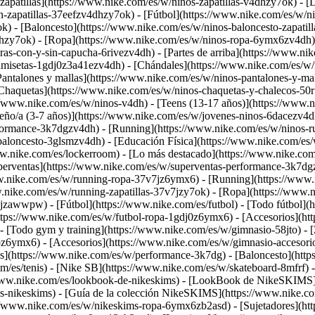
apatillas](https://www.nike.com/es/w/ninos-zapatillas-v4dhzy7ok) - [Li
-zapatillas-37eefzv4dhzy7ok) - [Fútbol](https://www.nike.com/es/w/ni
k) - [Baloncesto](https://www.nike.com/es/w/ninos-baloncesto-zapatil
dhzy7ok)
- [Ropa](https://www.nike.com/es/w/ninos-ropa-6ymx6zv4dh) 
s-con-y-sin-capucha-6rivezv4dh) - [Partes de arriba](https://www.ni
amisetas-1gdj0z3a41ezv4dh) - [Chándales](https://www.nike.com/es/w/n
Pantalones y mallas](https://www.nike.com/es/w/ninos-pantalones-y-ma
Chaquetas](https://www.nike.com/es/w/ninos-chaquetas-y-chalecos-50r
://www.nike.com/es/w/ninos-v4dh) - [Teens (13-17 años)](https://www.n
ño/a (3-7 años)](https://www.nike.com/es/w/jovenes-ninos-6dacezv4dh) 
formance-3k7dgzv4dh) - [Running](https://www.nike.com/es/w/ninos-ru
baloncesto-3glsmzv4dh) - [Educación Física](https://www.nike.com/es/
www.nike.com/es/lockerroom) - [Lo más destacado](https://www.nike.
erventas](https://www.nike.com/es/w/superventas-performance-3k7dgz
ww.nike.com/es/w/running-ropa-37v7jz6ymx6)
- [Running](https://www.
ww.nike.com/es/w/running-zapatillas-37v7jzy7ok) - [Ropa](https://www
7v7jzawwpw)
- [Fútbol](https://www.nike.com/es/futbol) - [Todo fútbol](
https://www.nike.com/es/w/futbol-ropa-1gdj0z6ymx6) - [Accesorios](ht
 - [Todo gym y training](https://www.nike.com/es/w/gimnasio-58jto) - [
toz6ymx6) - [Accesorios](https://www.nike.com/es/w/gimnasio-acceso
](https://www.nike.com/es/w/performance-3k7dg) - [Baloncesto](https:
om/es/tenis) - [Nike SB](https://www.nike.com/es/w/skateboard-8mfrf) 
www.nike.com/es/lookbook-de-nikeskims) - [LookBook de NikeSKIMS](
s-nikeskims) - [Guía de la colección NikeSKIMS](https://www.nike.co
://www.nike.com/es/w/nikeskims-ropa-6ymx6zb2asd) - [Sujetadores](htt