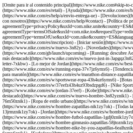
[Omite para ir al contenido principal](https://www.nike.com#skip-to
(https://www.nike.com/es/retail) - [Ayuda](https://www.nike.com/es/h
(https://www.nike.com/es/help/a/envio-entrega-ue) - [Devoluciones](ht
con nosotros](https://www.nike.com/es/help/#contact) - [Política de p
agreementType=privacyPolicy&uxId=com.nike.unite&country=ES&langu
agreementType=termsOfSale&uxId=com.nike.tos&requestType=redirect)
agreementType=termsOfUse&uxId=com.nike&country=ES&language=es&r
(https://www.nike.com/es/inscripcion) - [Iniciar sesión](https://www.n
(https://www.nike.com/es/w/nuevo-3n82y) - [Novedades](https://ww
(https://www.nike.com/gb/launch/upcoming) - [Running: descubre Ae
más destacado](https://www.nike.com/es/w/nuevo-just-in-3apgqz3n82y
letter-7xkbw) - [Lo mejor de Jordan](https://www.nike.com/es/w/best
(https://www.nike.com/es/w/running-ropa-37v7jz6ymx6)
- [Tendenci
para maratón](https://www.nike.com/es/w/marathon-distance-zapatilla
(https://www.nike.com/es/w/sportswear-ropa-43h4uz6ymx6) - [Botas d
(https://www.nike.com/es/w/37eefz43h4uz93bsdzpgd6) - [Nike Sportsw
(https://www.nike.com/es/w/jordan-37eef) - [Kobe](https://www.ni
destacado](https://www.nike.com/es/w/nuevo-hombre-3n82yznik1) - 
76m50znik1) - [Ropa de estilo urbano](https://www.nike.com/es/w/st
(https://www.nike.com/es/w/hombre-zapatillas-nik1zy7ok) - [Todas las
13jrmznik1zy7ok) - [Jordan](https://www.nike.com/es/w/hombre-jorda
(https://www.nike.com/es/w/hombre-futbol-zapatillas-1gdj0znik1zy7o
(https://www.nike.com/es/w/hombre-gimnasio-zapatillas-58jtoznik1zy7
(https://www.nike.com/es/w/hombre-nike-by-you-zapatillas-6ealhzn