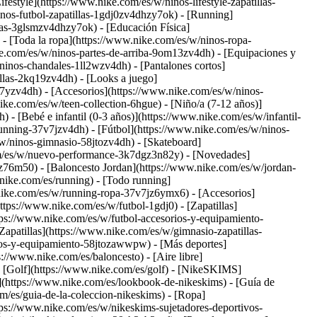
festyle](https://www.nike.com/es/w/ninos-lifestyle-zapatillas-
nos-futbol-zapatillas-1gdj0zv4dhzy7ok) - [Running]
las-3glsmzv4dhzy7ok) - [Educación Física]
- [Toda la ropa](https://www.nike.com/es/w/ninos-ropa-
ke.com/es/w/ninos-partes-de-arriba-9om13zv4dh) - [Equipaciones y
inos-chandales-1ll2wzv4dh) - [Pantalones cortos]
llas-2kq19zv4dh) - [Looks a juego]
7yzv4dh) - [Accesorios](https://www.nike.com/es/w/ninos-
ike.com/es/w/teen-collection-6hgue) - [Niño/a (7-12 años)]
- [Bebé e infantil (0-3 años)](https://www.nike.com/es/w/infantil-
nning-37v7jzv4dh) - [Fútbol](https://www.nike.com/es/w/ninos-
w/ninos-gimnasio-58jtozv4dh) - [Skateboard]
com/es/w/nuevo-performance-3k7dgz3n82y) - [Novedades]
76m50) - [Baloncesto Jordan](https://www.nike.com/es/w/jordan-
nike.com/es/running) - [Todo running]
.nike.com/es/w/running-ropa-37v7jz6ymx6) - [Accesorios]
https://www.nike.com/es/w/futbol-1gdj0) - [Zapatillas]
tps://www.nike.com/es/w/futbol-accesorios-y-equipamiento-
Zapatillas](https://www.nike.com/es/w/gimnasio-zapatillas-
rios-y-equipamiento-58jtozawwpw)
- [Más deportes]
//www.nike.com/es/baloncesto) - [Aire libre]
- [Golf](https://www.nike.com/es/golf) - [NikeSKIMS]
https://www.nike.com/es/lookbook-de-nikeskims) - [Guía de
m/es/guia-de-la-coleccion-nikeskims)
- [Ropa]
ps://www.nike.com/es/w/nikeskims-sujetadores-deportivos-