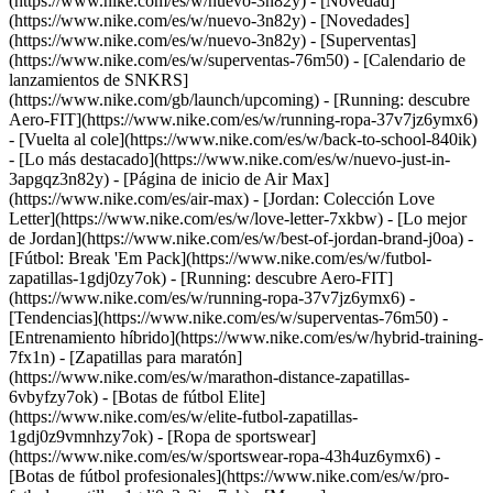
(https://www.nike.com/es/w/nuevo-3n82y) - [Novedad]
(https://www.nike.com/es/w/nuevo-3n82y) - [Novedades]
(https://www.nike.com/es/w/nuevo-3n82y) - [Superventas]
(https://www.nike.com/es/w/superventas-76m50) - [Calendario de
lanzamientos de SNKRS]
(https://www.nike.com/gb/launch/upcoming) - [Running: descubre
Aero-FIT](https://www.nike.com/es/w/running-ropa-37v7jz6ymx6)
- [Vuelta al cole](https://www.nike.com/es/w/back-to-school-840ik)
- [Lo más destacado](https://www.nike.com/es/w/nuevo-just-in-
3apgqz3n82y) - [Página de inicio de Air Max]
(https://www.nike.com/es/air-max) - [Jordan: Colección Love
Letter](https://www.nike.com/es/w/love-letter-7xkbw) - [Lo mejor
de Jordan](https://www.nike.com/es/w/best-of-jordan-brand-j0oa) -
[Fútbol: Break 'Em Pack](https://www.nike.com/es/w/futbol-
zapatillas-1gdj0zy7ok) - [Running: descubre Aero-FIT]
(https://www.nike.com/es/w/running-ropa-37v7jz6ymx6)
-
[Tendencias](https://www.nike.com/es/w/superventas-76m50) -
[Entrenamiento híbrido](https://www.nike.com/es/w/hybrid-training-
7fx1n) - [Zapatillas para maratón]
(https://www.nike.com/es/w/marathon-distance-zapatillas-
6vbyfzy7ok) - [Botas de fútbol Elite]
(https://www.nike.com/es/w/elite-futbol-zapatillas-
1gdj0z9vmnhzy7ok) - [Ropa de sportswear]
(https://www.nike.com/es/w/sportswear-ropa-43h4uz6ymx6) -
[Botas de fútbol profesionales](https://www.nike.com/es/w/pro-