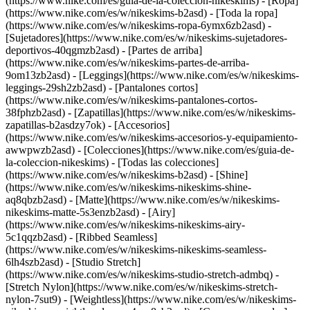
(https://www.nike.com/es/guia-de-la-coleccion-nikeskims)
- [Ropa]
(https://www.nike.com/es/w/nikeskims-b2asd) - [Toda la ropa]
(https://www.nike.com/es/w/nikeskims-ropa-6ymx6zb2asd) -
[Sujetadores](https://www.nike.com/es/w/nikeskims-sujetadores-
deportivos-40qgmzb2asd) - [Partes de arriba]
(https://www.nike.com/es/w/nikeskims-partes-de-arriba-
9om13zb2asd) - [Leggings](https://www.nike.com/es/w/nikeskims-
leggings-29sh2zb2asd) - [Pantalones cortos]
(https://www.nike.com/es/w/nikeskims-pantalones-cortos-
38fphzb2asd) - [Zapatillas](https://www.nike.com/es/w/nikeskims-
zapatillas-b2asdzy7ok) - [Accesorios]
(https://www.nike.com/es/w/nikeskims-accesorios-y-equipamiento-
awwpwzb2asd)
- [Colecciones](https://www.nike.com/es/guia-de-
la-coleccion-nikeskims) - [Todas las colecciones]
(https://www.nike.com/es/w/nikeskims-b2asd) - [Shine]
(https://www.nike.com/es/w/nikeskims-nikeskims-shine-
aq8qbzb2asd) - [Matte](https://www.nike.com/es/w/nikeskims-
nikeskims-matte-5s3enzb2asd) - [Airy]
(https://www.nike.com/es/w/nikeskims-nikeskims-airy-
5c1qqzb2asd) - [Ribbed Seamless]
(https://www.nike.com/es/w/nikeskims-nikeskims-seamless-
6lh4szb2asd) - [Studio Stretch]
(https://www.nike.com/es/w/nikeskims-studio-stretch-admbq) -
[Stretch Nylon](https://www.nike.com/es/w/nikeskims-stretch-
nylon-7sut9) - [Weightless](https://www.nike.com/es/w/nikeskims-