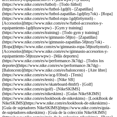
(https://www.nike.com/es/futbol) - [Todo fútbol]
(https://www.nike.com/es/w/futbol-1gdj0) - [Zapatillas]
(https://www.nike.com/es/w/futbol-zapatillas-1gdj0zy7ok) - [Ropa]
(https://www.nike.com/es/w/futbol-ropa-1gdj0z6ymx6) -
[Accesorios](https://www.nike.com/es/w/futbol-accesorios-y-
equipamiento-1gdj0zawwpw)
- [Gym y training]
(https://www.nike.com/es/training) - [Todo gym y training]
(https://www.nike.com/es/w/gimnasio-58jto) - [Zapatillas]
(https://www.nike.com/es/w/gimnasio-zapatillas-58jtozy7ok) -
[Ropa](https://www.nike.com/es/w/gimnasio-ropa-58jtoz6ymx6) -
[Accesorios](https://www.nike.com/es/w/gimnasio-accesorios-y-
equipamiento-58jtozawwpw)
- [Más deportes]
(https://www.nike.com/es/w/performance-3k7dg) - [Todos los
deportes](https://www.nike.com/es/w/performance-3k7dg) -
[Baloncesto](https://www.nike.com/es/baloncesto) - [Aire libre]
(https://www.nike.com/es/w/acg-93bsd) - [Tenis]
(https://www.nike.com/es/tenis) - [Nike SB]
(https://www.nike.com/es/w/skateboard-8mfrf) - [Golf]
(https://www.nike.com/es/golf) - [NikeSKIMS]
(https://www.nike.com/es/nikeskims) - [Guías NikeSKIMS]
(https://www.nike.com/es/lookbook-de-nikeskims) - [LookBook de
NikeSKIMS](https://www.nike.com/es/lookbook-de-nikeskims) -
[Guía de sujetadores NikeSKIMS](https://www.nike.com/es/guia-
de-sujetadores-nikeskims) - [Guía de la colección NikeSKIMS]