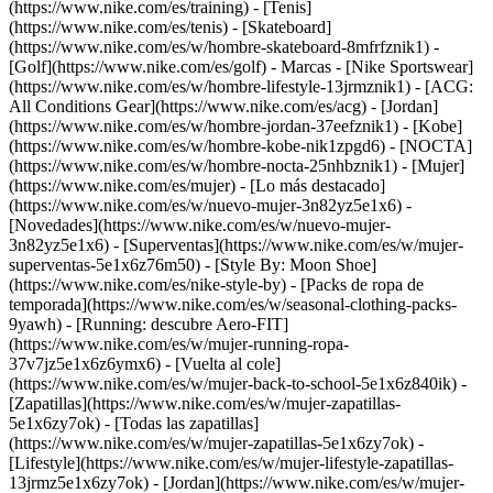
(https://www.nike.com/es/training) - [Tenis]
(https://www.nike.com/es/tenis) - [Skateboard]
(https://www.nike.com/es/w/hombre-skateboard-8mfrfznik1) -
[Golf](https://www.nike.com/es/golf)
- Marcas - [Nike Sportswear]
(https://www.nike.com/es/w/hombre-lifestyle-13jrmznik1) - [ACG:
All Conditions Gear](https://www.nike.com/es/acg) - [Jordan]
(https://www.nike.com/es/w/hombre-jordan-37eefznik1) - [Kobe]
(https://www.nike.com/es/w/hombre-kobe-nik1zpgd6) - [NOCTA]
(https://www.nike.com/es/w/hombre-nocta-25nhbznik1) - [Mujer]
(https://www.nike.com/es/mujer) - [Lo más destacado]
(https://www.nike.com/es/w/nuevo-mujer-3n82yz5e1x6) -
[Novedades](https://www.nike.com/es/w/nuevo-mujer-
3n82yz5e1x6) - [Superventas](https://www.nike.com/es/w/mujer-
superventas-5e1x6z76m50) - [Style By: Moon Shoe]
(https://www.nike.com/es/nike-style-by) - [Packs de ropa de
temporada](https://www.nike.com/es/w/seasonal-clothing-packs-
9yawh) - [Running: descubre Aero-FIT]
(https://www.nike.com/es/w/mujer-running-ropa-
37v7jz5e1x6z6ymx6) - [Vuelta al cole]
(https://www.nike.com/es/w/mujer-back-to-school-5e1x6z840ik)
-
[Zapatillas](https://www.nike.com/es/w/mujer-zapatillas-
5e1x6zy7ok) - [Todas las zapatillas]
(https://www.nike.com/es/w/mujer-zapatillas-5e1x6zy7ok) -
[Lifestyle](https://www.nike.com/es/w/mujer-lifestyle-zapatillas-
13jrmz5e1x6zy7ok) - [Jordan](https://www.nike.com/es/w/mujer-