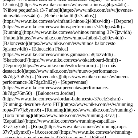
12 años)](https://www.nike.com/es/w/juvenil-ninos-agibjzv4dh) -
[Niño/a pequeño/a (3-7 años)](https://www.nike.com/es/w/jovenes-
ninos-6dacezv4dh) - [Bebé e infantil (0-3 años)]
(https://www.nike.com/es/w/infantil-ninos-2j488zv4dh)
- [Deporte]
(https://www.nike.com/es/w/ninos-performance-3k7dgzv4dh) -
[Running](https://www.nike.com/es/w/ninos-running-37v7jzv4dh) -
[Fútbol](https://www.nike.com/es/w/ninos-futbol-1gdj0zv4dh) -
[Baloncesto](https://www.nike.com/es/w/ninos-baloncesto-
3glsmzv4dh) - [Educación Física]
(https://www.nike.com/es/w/ninos-gimnasio-58jtozv4dh) -
[Skateboard](https://www.nike.com/es/w/skateboard-8mfrf) -
[Deporte](https://www.nike.com/es/lockerroom) - [Lo más
destacado](https://www.nike.com/es/w/nuevo-performance-
3k7dgz3n82y) - [Novedades](https://www.nike.com/es/w/nuevo-
performance-3k7dgz3n82y) - [Superventas]
(https://www.nike.com/es/w/superventas-performance-
3k7dgz76m50) - [Baloncesto Jordan]
(https://www.nike.com/es/w/jordan-baloncesto-37eefz3glsm) -
[Running: descubre Aero-FIT](https://www.nike.com/es/w/running-
ropa-37v7jz6ymx6)
- [Running](https://www.nike.com/es/running) -
[Todo running](https://www.nike.com/es/w/running-37v7j) -
[Zapatillas](https://www.nike.com/es/w/running-zapatillas-
37v7jzy7ok) - [Ropa](https://www.nike.com/es/w/running-ropa-
37v7jz6ymx6) - [Accesorios](https://www.nike.com/es/w/running-
accesorios-y-equipamiento-37v7jzawwpw)
- [Fútbol]