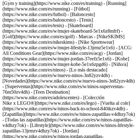
[Gym y training](https://www.nike.com/es/training) - [Running]
(https://www.nike.com/es/running) - [Fútbol]
(https://www.nike.com/es/futbol) - [Baloncesto]
(https://www.nike.com/es/baloncesto) - [Tenis]
(https://www.nike.com/es/tenis) - [Skateboard]
(https://www.nike.com/es/w/mujer-skateboard-5e1x6z8mfrf) -
[Golf](https://www.nike.com/es/golf)
- Marcas - [NikeSKIMS]
(https://www.nike.com/es/nikeskims) - [Nike Sportswear]
(https://www.nike.com/es/w/mujer-lifestyle-13jrmz5e1x6) - [ACG:
All Conditions Gear](https://www.nike.com/es/acg) - [Jordan]
(https://www.nike.com/es/w/mujer-jordan-37eefz5e1x6) - [Kobe]
(https://www.nike.com/es/w/mujer-kobe-5e1x6zpgd6) - [Niño/a]
(https://www.nike.com/es/ninos) - [Lo más destacado]
(https://www.nike.com/es/w/nuevo-ninos-3n82yzv4dh) -
[Novedades](https://www.nike.com/es/w/nuevo-ninos-3n82yzv4dh)
- [Superventas](https://www.nike.com/es/w/ninos-superventas-
76m50zv4dh) - [Teen Destination]
(https://www.nike.com/es/adolescentes) - [Colección
Nike x LEGO®](https://www.nike.com/es/lego) - [Vuelta al cole]
(https://www.nike.com/es/w/ninos-back-to-school-840ikzv4dh)
-
[Zapatillas](https://www.nike.com/es/w/ninos-zapatillas-v4dhzy7ok)
- [Todas las zapatillas](https://www.nike.com/es/w/ninos-zapatillas-
v4dhzy7ok) - [Lifestyle](https://www.nike.com/es/w/ninos-lifestyle-
zapatillas-13jrmzv4dhzy7ok) - [Jordan]
(https://www.nike.com/es/w/ninos-jordan-zapatillas-