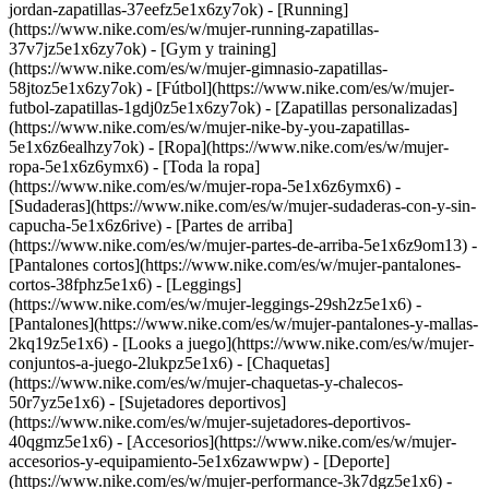
jordan-zapatillas-37eefz5e1x6zy7ok) - [Running]
(https://www.nike.com/es/w/mujer-running-zapatillas-
37v7jz5e1x6zy7ok) - [Gym y training]
(https://www.nike.com/es/w/mujer-gimnasio-zapatillas-
58jtoz5e1x6zy7ok) - [Fútbol](https://www.nike.com/es/w/mujer-
futbol-zapatillas-1gdj0z5e1x6zy7ok) - [Zapatillas personalizadas]
(https://www.nike.com/es/w/mujer-nike-by-you-zapatillas-
5e1x6z6ealhzy7ok)
- [Ropa](https://www.nike.com/es/w/mujer-
ropa-5e1x6z6ymx6) - [Toda la ropa]
(https://www.nike.com/es/w/mujer-ropa-5e1x6z6ymx6) -
[Sudaderas](https://www.nike.com/es/w/mujer-sudaderas-con-y-sin-
capucha-5e1x6z6rive) - [Partes de arriba]
(https://www.nike.com/es/w/mujer-partes-de-arriba-5e1x6z9om13) -
[Pantalones cortos](https://www.nike.com/es/w/mujer-pantalones-
cortos-38fphz5e1x6) - [Leggings]
(https://www.nike.com/es/w/mujer-leggings-29sh2z5e1x6) -
[Pantalones](https://www.nike.com/es/w/mujer-pantalones-y-mallas-
2kq19z5e1x6) - [Looks a juego](https://www.nike.com/es/w/mujer-
conjuntos-a-juego-2lukpz5e1x6) - [Chaquetas]
(https://www.nike.com/es/w/mujer-chaquetas-y-chalecos-
50r7yz5e1x6) - [Sujetadores deportivos]
(https://www.nike.com/es/w/mujer-sujetadores-deportivos-
40qgmz5e1x6) - [Accesorios](https://www.nike.com/es/w/mujer-
accesorios-y-equipamiento-5e1x6zawwpw)
- [Deporte]
(https://www.nike.com/es/w/mujer-performance-3k7dgz5e1x6) -