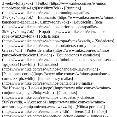
37eefzv4dhzy7ok) - [Fútbol](https://www.nike.com/es/w/ninos-
futbol-zapatillas-1gdj0zv4dhzy7ok) - [Running]
(https://www.nike.com/es/w/ninos-running-zapatillas-
37v7jzv4dhzy7ok) - [Baloncesto](https://www.nike.com/es/w/ninos-
baloncesto-zapatillas-3glsmzv4dhzy7ok) - [Educación Física]
(https://www.nike.com/es/w/ninos-performance-zapatillas-
3k7dgzv4dhzy7ok)
- [Ropa](https://www.nike.com/es/w/ninos-
ropa-6ymx6zv4dh) - [Toda la ropa]
(https://www.nike.com/es/w/ninos-ropa-6ymx6zv4dh) - [Sudaderas]
(https://www.nike.com/es/w/ninos-sudaderas-con-y-sin-capucha-
6rivezv4dh) - [Partes de arriba](https://www.nike.com/es/w/ninos-
partes-de-arriba-9om13zv4dh) - [Equipaciones y camisetas]
(https://www.nike.com/es/w/ninos-futbol-equipaciones-y-camisetas-
1gdj0z3a41ezv4dh) - [Chándales]
(https://www.nike.com/es/w/ninos-chandales-1ll2wzv4dh) -
[Pantalones cortos](https://www.nike.com/es/w/ninos-pantalones-
cortos-38fphzv4dh) - [Pantalones y mallas]
(https://www.nike.com/es/w/ninos-pantalones-y-mallas-
2kq19zv4dh) - [Looks a juego](https://www.nike.com/es/w/ninos-
conjuntos-a-juego-2lukpzv4dh) - [Chaquetas]
(https://www.nike.com/es/w/ninos-chaquetas-y-chalecos-
50r7yzv4dh) - [Accesorios](https://www.nike.com/es/w/ninos-
accesorios-y-equipamiento-awwpwzv4dh)
- [Niño/a por edad]
(https://www.nike.com/es/w/ninos-v4dh) - [Teens (13-17 años)]
(https://www.nike.com/es/w/teen-collection-6hgue) - [Niño/a (7-