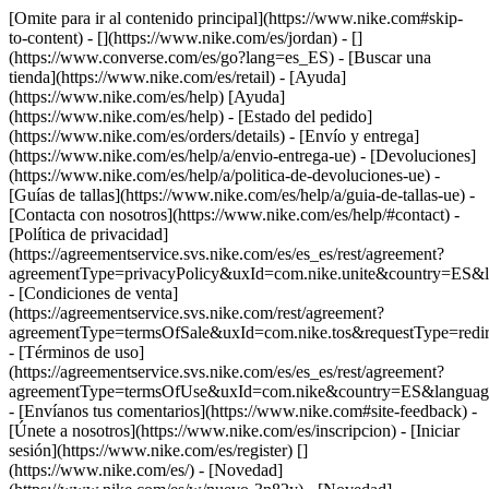
[Omite para ir al contenido principal](https://www.nike.com#skip-
to-content) - [](https://www.nike.com/es/jordan) - []
(https://www.converse.com/es/go?lang=es_ES)
- [Buscar una
tienda](https://www.nike.com/es/retail) - [Ayuda]
(https://www.nike.com/es/help) [Ayuda]
(https://www.nike.com/es/help) - [Estado del pedido]
(https://www.nike.com/es/orders/details) - [Envío y entrega]
(https://www.nike.com/es/help/a/envio-entrega-ue) - [Devoluciones]
(https://www.nike.com/es/help/a/politica-de-devoluciones-ue) -
[Guías de tallas](https://www.nike.com/es/help/a/guia-de-tallas-ue) -
[Contacta con nosotros](https://www.nike.com/es/help/#contact) -
[Política de privacidad]
(https://agreementservice.svs.nike.com/es/es_es/rest/agreement?
agreementType=privacyPolicy&uxId=com.nike.unite&country=ES&l
- [Condiciones de venta]
(https://agreementservice.svs.nike.com/rest/agreement?
agreementType=termsOfSale&uxId=com.nike.tos&requestType=redir
- [Términos de uso]
(https://agreementservice.svs.nike.com/es/es_es/rest/agreement?
agreementType=termsOfUse&uxId=com.nike&country=ES&language
- [Envíanos tus comentarios](https://www.nike.com#site-feedback) -
[Únete a nosotros](https://www.nike.com/es/inscripcion) - [Iniciar
sesión](https://www.nike.com/es/register)
[]
(https://www.nike.com/es/) - [Novedad]