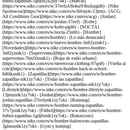
futbol-zapatillas-1gdj0z2a2jzy7ok)
- [Marcas]
(https://www.nike.com/es/w/37eefz43h4uz93bsdzpgd6) - [Nike
Sportswear](https://www.nike.com/es/w/lifestyle-13jrm) - [ACG:
All Conditions Gear](https://www.nike.com/es/acg) - [Jordan]
(https://www.nike.com/es/w/jordan-37eef) - [Kobe]
(https://www.nike.com/es/w/kobe-pgd6) - [NOCTA]
(https://www.nike.com/es/w/nocta-25nhb) - [Hombre]
(https://www.nike.com/es/hombre) - [Lo más destacado]
(https://www.nike.com/es/w/nuevo-hombre-3n82yznik1) -
[Novedades](https://www.nike.com/es/w/nuevo-hombre-
3n82yznik1) - [Superventas](https://www.nike.com/es/w/hombre-
superventas-76m50znik1) - [Ropa de estilo urbano]
(https://www.nike.com/es/w/streetwear-clothing-97qn8) - [Vuelta al
cole](https://www.nike.com/es/w/hombre-back-to-school-
840ikznik1)
- [Zapatillas](https://www.nike.com/es/w/hombre-
zapatillas-nik1zy7ok) - [Todas las zapatillas]
(https://www.nike.com/es/w/hombre-zapatillas-nik1zy7ok) -
[Lifestyle](https://www.nike.com/es/w/hombre-lifestyle-zapatillas-
13jrmznik1zy7ok) - [Jordan](https://www.nike.com/es/w/hombre-
jordan-zapatillas-37eefznik1zy7ok) - [Running]
(https://www.nike.com/es/w/hombre-running-zapatillas-
37v7jznik1zy7ok) - [Fútbol](https://www.nike.com/es/w/hombre-
futbol-zapatillas-1gdj0znik1zy7ok) - [Baloncesto]
(https://www.nike.com/es/w/hombre-baloncesto-zapatillas-
3glsmznik1zy7ok) - [Gym y training]