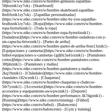
(https://www.nike.com/es/w/hombre-gimnasio-zapatillas-
58jtoznik1zy7ok) - [Skateboard]
(https://www.nike.com/es/w/hombre-skateboard-zapatillas-
8mfrfznik1zy7ok) - [Zapatillas personalizadas]
(https://www.nike.com/es/w/hombre-nike-by-you-zapatillas-
6ealhznik1zy7ok)
- [Ropa](https://www.nike.com/es/w/hombre-
ropa-6ymx6znik1) - [Toda la ropa]
(https://www.nike.com/es/w/hombre-ropa-6ymx6znik1) -
[Sudaderas](https://www.nike.com/es/w/hombre-sudaderas-con-y-
sin-capucha-6riveznik1) - [Partes de arriba]
(https://www.nike.com/es/w/hombre-partes-de-arriba-9om13znik1) -
[Equipaciones y camisetas](https://www.nike.com/es/w/hombre-
futbol-equipaciones-y-camisetas-1gdj0z3a41eznik1) - [Pantalones
cortos](https://www.nike.com/es/w/hombre-pantalones-cortos-
38fphznik1) - [Pantalones y mallas]
(https://www.nike.com/es/w/hombre-pantalones-y-mallas-
2kq19znik1) - [Chándales](https://www.nike.com/es/w/hombre-
chandales-1ll2wznik1) - [Chaquetas]
(https://www.nike.com/es/w/hombre-chaquetas-y-chalecos-
50r7yznik1) - [Accesorios](https://www.nike.com/es/w/hombre-
accesorios-y-equipamiento-awwpwznik1)
- [Deporte]
(https://www.nike.com/es/w/hombre-performance-3k7dgznik1) -
[Running](https://www.nike.com/es/running) - [Fútbol]
(https://www.nike.com/es/futbol) - [Baloncesto]
(https://www.nike.com/es/baloncesto) - [Gym y training]