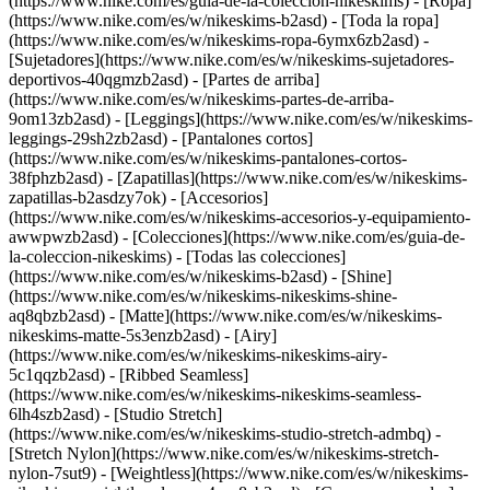
(https://www.nike.com/es/guia-de-la-coleccion-nikeskims)
- [Ropa]
(https://www.nike.com/es/w/nikeskims-b2asd) - [Toda la ropa]
(https://www.nike.com/es/w/nikeskims-ropa-6ymx6zb2asd) -
[Sujetadores](https://www.nike.com/es/w/nikeskims-sujetadores-
deportivos-40qgmzb2asd) - [Partes de arriba]
(https://www.nike.com/es/w/nikeskims-partes-de-arriba-
9om13zb2asd) - [Leggings](https://www.nike.com/es/w/nikeskims-
leggings-29sh2zb2asd) - [Pantalones cortos]
(https://www.nike.com/es/w/nikeskims-pantalones-cortos-
38fphzb2asd) - [Zapatillas](https://www.nike.com/es/w/nikeskims-
zapatillas-b2asdzy7ok) - [Accesorios]
(https://www.nike.com/es/w/nikeskims-accesorios-y-equipamiento-
awwpwzb2asd)
- [Colecciones](https://www.nike.com/es/guia-de-
la-coleccion-nikeskims) - [Todas las colecciones]
(https://www.nike.com/es/w/nikeskims-b2asd) - [Shine]
(https://www.nike.com/es/w/nikeskims-nikeskims-shine-
aq8qbzb2asd) - [Matte](https://www.nike.com/es/w/nikeskims-
nikeskims-matte-5s3enzb2asd) - [Airy]
(https://www.nike.com/es/w/nikeskims-nikeskims-airy-
5c1qqzb2asd) - [Ribbed Seamless]
(https://www.nike.com/es/w/nikeskims-nikeskims-seamless-
6lh4szb2asd) - [Studio Stretch]
(https://www.nike.com/es/w/nikeskims-studio-stretch-admbq) -
[Stretch Nylon](https://www.nike.com/es/w/nikeskims-stretch-
nylon-7sut9) - [Weightless](https://www.nike.com/es/w/nikeskims-