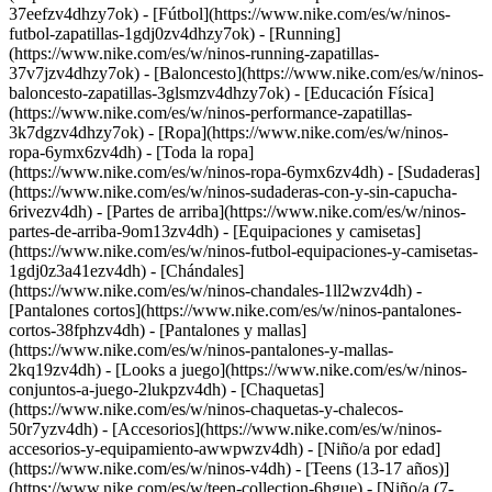
37eefzv4dhzy7ok) - [Fútbol](https://www.nike.com/es/w/ninos-
futbol-zapatillas-1gdj0zv4dhzy7ok) - [Running]
(https://www.nike.com/es/w/ninos-running-zapatillas-
37v7jzv4dhzy7ok) - [Baloncesto](https://www.nike.com/es/w/ninos-
baloncesto-zapatillas-3glsmzv4dhzy7ok) - [Educación Física]
(https://www.nike.com/es/w/ninos-performance-zapatillas-
3k7dgzv4dhzy7ok)
- [Ropa](https://www.nike.com/es/w/ninos-
ropa-6ymx6zv4dh) - [Toda la ropa]
(https://www.nike.com/es/w/ninos-ropa-6ymx6zv4dh) - [Sudaderas]
(https://www.nike.com/es/w/ninos-sudaderas-con-y-sin-capucha-
6rivezv4dh) - [Partes de arriba](https://www.nike.com/es/w/ninos-
partes-de-arriba-9om13zv4dh) - [Equipaciones y camisetas]
(https://www.nike.com/es/w/ninos-futbol-equipaciones-y-camisetas-
1gdj0z3a41ezv4dh) - [Chándales]
(https://www.nike.com/es/w/ninos-chandales-1ll2wzv4dh) -
[Pantalones cortos](https://www.nike.com/es/w/ninos-pantalones-
cortos-38fphzv4dh) - [Pantalones y mallas]
(https://www.nike.com/es/w/ninos-pantalones-y-mallas-
2kq19zv4dh) - [Looks a juego](https://www.nike.com/es/w/ninos-
conjuntos-a-juego-2lukpzv4dh) - [Chaquetas]
(https://www.nike.com/es/w/ninos-chaquetas-y-chalecos-
50r7yzv4dh) - [Accesorios](https://www.nike.com/es/w/ninos-
accesorios-y-equipamiento-awwpwzv4dh)
- [Niño/a por edad]
(https://www.nike.com/es/w/ninos-v4dh) - [Teens (13-17 años)]
(https://www.nike.com/es/w/teen-collection-6hgue) - [Niño/a (7-