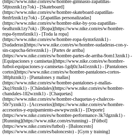
(https://www.nike.com/es/w/hombre-gimnasio-zapatillas-
58jtoznik1zy7ok) - [Skateboard]
(https://www.nike.com/es/w/hombre-skateboard-zapatillas-
8mfrfznik1zy7ok) - [Zapatillas personalizadas]
(https://www.nike.com/es/w/hombre-nike-by-you-zapatillas-
6ealhznik1zy7ok)
- [Ropa](https://www.nike.com/es/w/hombre-
ropa-6ymx6znik1) - [Toda la ropa]
(https://www.nike.com/es/w/hombre-ropa-6ymx6znik1) -
[Sudaderas](https://www.nike.com/es/w/hombre-sudaderas-con-y-
sin-capucha-6riveznik1) - [Partes de arriba]
(https://www.nike.com/es/w/hombre-partes-de-arriba-9om13znik1) -
[Equipaciones y camisetas](https://www.nike.com/es/w/hombre-
futbol-equipaciones-y-camisetas-1gdj0z3a41eznik1) - [Pantalones
cortos](https://www.nike.com/es/w/hombre-pantalones-cortos-
38fphznik1) - [Pantalones y mallas]
(https://www.nike.com/es/w/hombre-pantalones-y-mallas-
2kq19znik1) - [Chándales](https://www.nike.com/es/w/hombre-
chandales-1ll2wznik1) - [Chaquetas]
(https://www.nike.com/es/w/hombre-chaquetas-y-chalecos-
50r7yznik1) - [Accesorios](https://www.nike.com/es/w/hombre-
accesorios-y-equipamiento-awwpwznik1)
- [Deporte]
(https://www.nike.com/es/w/hombre-performance-3k7dgznik1) -
[Running](https://www.nike.com/es/running) - [Fútbol]
(https://www.nike.com/es/futbol) - [Baloncesto]
(https://www.nike.com/es/baloncesto) - [Gym y training]