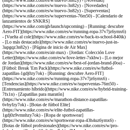
(https://www.nike.com/es/w/nuevo-3n82y) - [Novedad]
(https://www.nike.com/es/w/nuevo-3n82y) - [Novedades]
(https://www.nike.com/es/w/nuevo-3n82y) - [Superventas]
(https://www.nike.com/es/w/superventas-76m50) - [Calendario de
lanzamientos de SNKRS]
(https://www.nike.com/gb/launch/upcoming) - [Running: descubre
Aero-FIT](https://www.nike.com/es/w/running-ropa-37v7jz6ymx6)
- [Vuelta al cole](https://www.nike.com/es/w/back-to-school-840ik)
- [Lo más destacado](https://www.nike.com/es/w/nuevo-just-in-
3apgqz3n82y) - [Página de inicio de Air Max]
(https://www.nike.com/es/air-max) - [Jordan: Colección Love
Letter](https://www.nike.com/es/w/love-letter-7xkbw) - [Lo mejor
de Jordan](https://www.nike.com/es/w/best-of-jordan-brand-j0oa) -
[Fútbol: Break 'Em Pack](https://www.nike.com/es/w/futbol-
zapatillas-1gdj0zy7ok) - [Running: descubre Aero-FIT]
(https://www.nike.com/es/w/running-ropa-37v7jz6ymx6)
-
[Tendencias](https://www.nike.com/es/w/superventas-76m50) -
[Entrenamiento híbrido](https://www.nike.com/es/w/hybrid-training-
7fx1n) - [Zapatillas para maratón]
(https://www.nike.com/es/w/marathon-distance-zapatillas-
6vbyfzy7ok) - [Botas de fútbol Elite]
(https://www.nike.com/es/w/elite-futbol-zapatillas-
1gdj0z9vmnhzy7ok) - [Ropa de sportswear]
(https://www.nike.com/es/w/sportswear-ropa-43h4uz6ymx6) -
[Botas de fútbol profesionales](https://www.nike.com/es/w/pro-