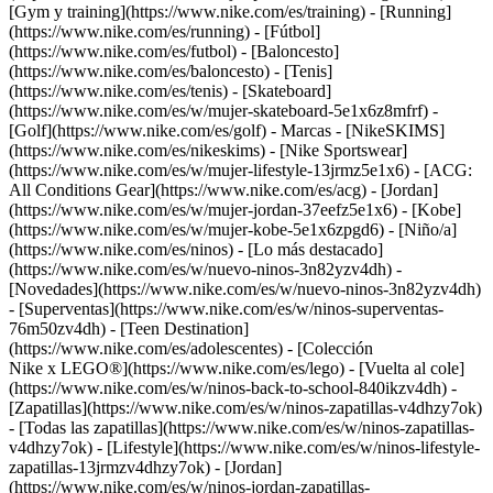
[Gym y training](https://www.nike.com/es/training) - [Running]
(https://www.nike.com/es/running) - [Fútbol]
(https://www.nike.com/es/futbol) - [Baloncesto]
(https://www.nike.com/es/baloncesto) - [Tenis]
(https://www.nike.com/es/tenis) - [Skateboard]
(https://www.nike.com/es/w/mujer-skateboard-5e1x6z8mfrf) -
[Golf](https://www.nike.com/es/golf)
- Marcas - [NikeSKIMS]
(https://www.nike.com/es/nikeskims) - [Nike Sportswear]
(https://www.nike.com/es/w/mujer-lifestyle-13jrmz5e1x6) - [ACG:
All Conditions Gear](https://www.nike.com/es/acg) - [Jordan]
(https://www.nike.com/es/w/mujer-jordan-37eefz5e1x6) - [Kobe]
(https://www.nike.com/es/w/mujer-kobe-5e1x6zpgd6) - [Niño/a]
(https://www.nike.com/es/ninos) - [Lo más destacado]
(https://www.nike.com/es/w/nuevo-ninos-3n82yzv4dh) -
[Novedades](https://www.nike.com/es/w/nuevo-ninos-3n82yzv4dh)
- [Superventas](https://www.nike.com/es/w/ninos-superventas-
76m50zv4dh) - [Teen Destination]
(https://www.nike.com/es/adolescentes) - [Colección
Nike x LEGO®](https://www.nike.com/es/lego) - [Vuelta al cole]
(https://www.nike.com/es/w/ninos-back-to-school-840ikzv4dh)
-
[Zapatillas](https://www.nike.com/es/w/ninos-zapatillas-v4dhzy7ok)
- [Todas las zapatillas](https://www.nike.com/es/w/ninos-zapatillas-
v4dhzy7ok) - [Lifestyle](https://www.nike.com/es/w/ninos-lifestyle-
zapatillas-13jrmzv4dhzy7ok) - [Jordan]
(https://www.nike.com/es/w/ninos-jordan-zapatillas-