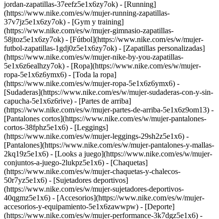
jordan-zapatillas-37eefz5e1x6zy7ok) - [Running]
(https://www.nike.com/es/w/mujer-running-zapatillas-
37v7jz5e1x6zy7ok) - [Gym y training]
(https://www.nike.com/es/w/mujer-gimnasio-zapatillas-
58jtoz5e1x6zy7ok) - [Fútbol](https://www.nike.com/es/w/mujer-
futbol-zapatillas-1gdj0z5e1x6zy7ok) - [Zapatillas personalizadas]
(https://www.nike.com/es/w/mujer-nike-by-you-zapatillas-
5e1x6z6ealhzy7ok)
- [Ropa](https://www.nike.com/es/w/mujer-
ropa-5e1x6z6ymx6) - [Toda la ropa]
(https://www.nike.com/es/w/mujer-ropa-5e1x6z6ymx6) -
[Sudaderas](https://www.nike.com/es/w/mujer-sudaderas-con-y-sin-
capucha-5e1x6z6rive) - [Partes de arriba]
(https://www.nike.com/es/w/mujer-partes-de-arriba-5e1x6z9om13) -
[Pantalones cortos](https://www.nike.com/es/w/mujer-pantalones-
cortos-38fphz5e1x6) - [Leggings]
(https://www.nike.com/es/w/mujer-leggings-29sh2z5e1x6) -
[Pantalones](https://www.nike.com/es/w/mujer-pantalones-y-mallas-
2kq19z5e1x6) - [Looks a juego](https://www.nike.com/es/w/mujer-
conjuntos-a-juego-2lukpz5e1x6) - [Chaquetas]
(https://www.nike.com/es/w/mujer-chaquetas-y-chalecos-
50r7yz5e1x6) - [Sujetadores deportivos]
(https://www.nike.com/es/w/mujer-sujetadores-deportivos-
40qgmz5e1x6) - [Accesorios](https://www.nike.com/es/w/mujer-
accesorios-y-equipamiento-5e1x6zawwpw)
- [Deporte]
(https://www.nike.com/es/w/mujer-performance-3k7dgz5e1x6) -