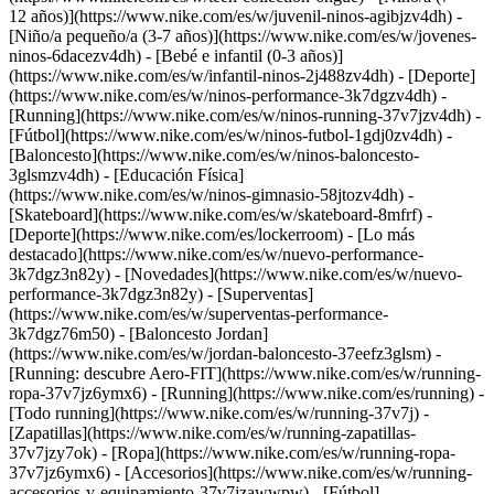
12 años)](https://www.nike.com/es/w/juvenil-ninos-agibjzv4dh) -
[Niño/a pequeño/a (3-7 años)](https://www.nike.com/es/w/jovenes-
ninos-6dacezv4dh) - [Bebé e infantil (0-3 años)]
(https://www.nike.com/es/w/infantil-ninos-2j488zv4dh)
- [Deporte]
(https://www.nike.com/es/w/ninos-performance-3k7dgzv4dh) -
[Running](https://www.nike.com/es/w/ninos-running-37v7jzv4dh) -
[Fútbol](https://www.nike.com/es/w/ninos-futbol-1gdj0zv4dh) -
[Baloncesto](https://www.nike.com/es/w/ninos-baloncesto-
3glsmzv4dh) - [Educación Física]
(https://www.nike.com/es/w/ninos-gimnasio-58jtozv4dh) -
[Skateboard](https://www.nike.com/es/w/skateboard-8mfrf) -
[Deporte](https://www.nike.com/es/lockerroom) - [Lo más
destacado](https://www.nike.com/es/w/nuevo-performance-
3k7dgz3n82y) - [Novedades](https://www.nike.com/es/w/nuevo-
performance-3k7dgz3n82y) - [Superventas]
(https://www.nike.com/es/w/superventas-performance-
3k7dgz76m50) - [Baloncesto Jordan]
(https://www.nike.com/es/w/jordan-baloncesto-37eefz3glsm) -
[Running: descubre Aero-FIT](https://www.nike.com/es/w/running-
ropa-37v7jz6ymx6)
- [Running](https://www.nike.com/es/running) -
[Todo running](https://www.nike.com/es/w/running-37v7j) -
[Zapatillas](https://www.nike.com/es/w/running-zapatillas-
37v7jzy7ok) - [Ropa](https://www.nike.com/es/w/running-ropa-
37v7jz6ymx6) - [Accesorios](https://www.nike.com/es/w/running-
accesorios-y-equipamiento-37v7jzawwpw)
- [Fútbol]