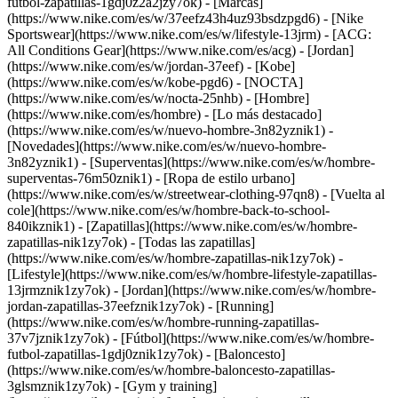
futbol-zapatillas-1gdj0z2a2jzy7ok)
- [Marcas]
(https://www.nike.com/es/w/37eefz43h4uz93bsdzpgd6) - [Nike
Sportswear](https://www.nike.com/es/w/lifestyle-13jrm) - [ACG:
All Conditions Gear](https://www.nike.com/es/acg) - [Jordan]
(https://www.nike.com/es/w/jordan-37eef) - [Kobe]
(https://www.nike.com/es/w/kobe-pgd6) - [NOCTA]
(https://www.nike.com/es/w/nocta-25nhb) - [Hombre]
(https://www.nike.com/es/hombre) - [Lo más destacado]
(https://www.nike.com/es/w/nuevo-hombre-3n82yznik1) -
[Novedades](https://www.nike.com/es/w/nuevo-hombre-
3n82yznik1) - [Superventas](https://www.nike.com/es/w/hombre-
superventas-76m50znik1) - [Ropa de estilo urbano]
(https://www.nike.com/es/w/streetwear-clothing-97qn8) - [Vuelta al
cole](https://www.nike.com/es/w/hombre-back-to-school-
840ikznik1)
- [Zapatillas](https://www.nike.com/es/w/hombre-
zapatillas-nik1zy7ok) - [Todas las zapatillas]
(https://www.nike.com/es/w/hombre-zapatillas-nik1zy7ok) -
[Lifestyle](https://www.nike.com/es/w/hombre-lifestyle-zapatillas-
13jrmznik1zy7ok) - [Jordan](https://www.nike.com/es/w/hombre-
jordan-zapatillas-37eefznik1zy7ok) - [Running]
(https://www.nike.com/es/w/hombre-running-zapatillas-
37v7jznik1zy7ok) - [Fútbol](https://www.nike.com/es/w/hombre-
futbol-zapatillas-1gdj0znik1zy7ok) - [Baloncesto]
(https://www.nike.com/es/w/hombre-baloncesto-zapatillas-
3glsmznik1zy7ok) - [Gym y training]