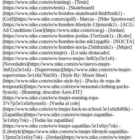
(https://www.nike.com/es/training) - [Tenis]
(https://www.nike.com/es/tenis) - [Skateboard]
(https://www.nike.com/es/w/hombre-skateboard-8mfrfznik1) -
[Golf](https://www.nike.com/es/golf)
- Marcas - [Nike Sportswear]
(https://www.nike.com/es/w/hombre-lifestyle-13jrmznik1) - [ACG:
All Conditions Gear](https://www.nike.com/es/acg) - [Jordan]
(https://www.nike.com/es/w/hombre-jordan-37eefznik1) - [Kobe]
(https://www.nike.com/es/w/hombre-kobe-nik1zpgd6) - [NOCTA]
(https://www.nike.com/es/w/hombre-nocta-25nhbznik1) - [Mujer]
(https://www.nike.com/es/mujer) - [Lo más destacado]
(https://www.nike.com/es/w/nuevo-mujer-3n82yz5e1x6) -
[Novedades](https://www.nike.com/es/w/nuevo-mujer-
3n82yz5e1x6) - [Superventas](https://www.nike.com/es/w/mujer-
superventas-5e1x6z76m50) - [Style By: Moon Shoe]
(https://www.nike.com/es/nike-style-by) - [Packs de ropa de
temporada](https://www.nike.com/es/w/seasonal-clothing-packs-
9yawh) - [Running: descubre Aero-FIT]
(https://www.nike.com/es/w/mujer-running-ropa-
37v7jz5e1x6z6ymx6) - [Vuelta al cole]
(https://www.nike.com/es/w/mujer-back-to-school-5e1x6z840ik)
-
[Zapatillas](https://www.nike.com/es/w/mujer-zapatillas-
5e1x6zy7ok) - [Todas las zapatillas]
(https://www.nike.com/es/w/mujer-zapatillas-5e1x6zy7ok) -
[Lifestyle](https://www.nike.com/es/w/mujer-lifestyle-zapatillas-
13jrmz5e1x6zy7ok) - [Jordan](https://www.nike.com/es/w/mujer-