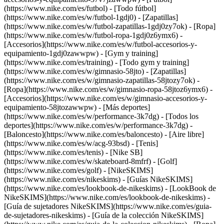
(https://www.nike.com/es/futbol) - [Todo fútbol]
(https://www.nike.com/es/w/futbol-1gdj0) - [Zapatillas]
(https://www.nike.com/es/w/futbol-zapatillas-1gdj0zy7ok) - [Ropa]
(https://www.nike.com/es/w/futbol-ropa-1gdj0z6ymx6) -
[Accesorios](https://www.nike.com/es/w/futbol-accesorios-y-
equipamiento-1gdj0zawwpw)
- [Gym y training]
(https://www.nike.com/es/training) - [Todo gym y training]
(https://www.nike.com/es/w/gimnasio-58jto) - [Zapatillas]
(https://www.nike.com/es/w/gimnasio-zapatillas-58jtozy7ok) -
[Ropa](https://www.nike.com/es/w/gimnasio-ropa-58jtoz6ymx6) -
[Accesorios](https://www.nike.com/es/w/gimnasio-accesorios-y-
equipamiento-58jtozawwpw)
- [Más deportes]
(https://www.nike.com/es/w/performance-3k7dg) - [Todos los
deportes](https://www.nike.com/es/w/performance-3k7dg) -
[Baloncesto](https://www.nike.com/es/baloncesto) - [Aire libre]
(https://www.nike.com/es/w/acg-93bsd) - [Tenis]
(https://www.nike.com/es/tenis) - [Nike SB]
(https://www.nike.com/es/w/skateboard-8mfrf) - [Golf]
(https://www.nike.com/es/golf) - [NikeSKIMS]
(https://www.nike.com/es/nikeskims) - [Guías NikeSKIMS]
(https://www.nike.com/es/lookbook-de-nikeskims) - [LookBook de
NikeSKIMS](https://www.nike.com/es/lookbook-de-nikeskims) -
[Guía de sujetadores NikeSKIMS](https://www.nike.com/es/guia-
de-sujetadores-nikeskims) - [Guía de la colección NikeSKIMS]