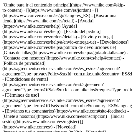
[Omite para ir al contenido principal](https://www.nike.com#skip-
to-content) - [](https://www.nike.com/es/jordan) - []
(https://www.converse.com/es/go?lang=es_ES)
- [Buscar una
tienda](https://www.nike.com/es/retail) - [Ayuda]
(https://www.nike.com/es/help) [Ayuda]
(https://www.nike.com/es/help) - [Estado del pedido]
(https://www.nike.com/es/orders/details) - [Envío y entrega]
(https://www.nike.com/es/help/a/envio-entrega-ue) - [Devoluciones]
(https://www.nike.com/es/help/a/politica-de-devoluciones-ue) -
[Guías de tallas](https://www.nike.com/es/help/a/guia-de-tallas-ue) -
[Contacta con nosotros](https://www.nike.com/es/help/#contact) -
[Política de privacidad]
(https://agreementservice.svs.nike.com/es/es_es/rest/agreement?
agreementType=privacyPolicy&uxId=com.nike.unite&country=ES&l
- [Condiciones de venta]
(https://agreementservice.svs.nike.com/rest/agreement?
agreementType=termsOfSale&uxId=com.nike.tos&requestType=redir
- [Términos de uso]
(https://agreementservice.svs.nike.com/es/es_es/rest/agreement?
agreementType=termsOfUse&uxId=com.nike&country=ES&language
- [Envíanos tus comentarios](https://www.nike.com#site-feedback) -
[Únete a nosotros](https://www.nike.com/es/inscripcion) - [Iniciar
sesión](https://www.nike.com/es/register)
[]
(https://www.nike.com/es/) - [Novedad]