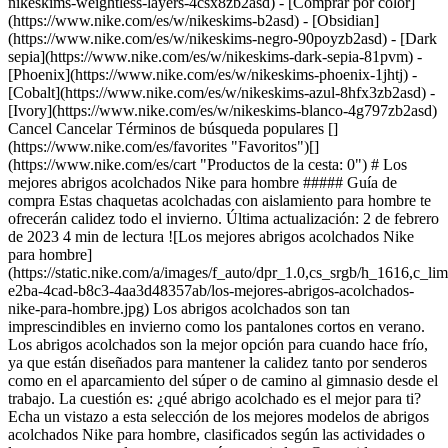
nikeskims-weightless-layers-4csx8zb2asd)
- [Comprar por color](https://www.nike.com/es/w/nikeskims-b2asd) - [Obsidian](https://www.nike.com/es/w/nikeskims-negro-90poyzb2asd) - [Dark sepia](https://www.nike.com/es/w/nikeskims-dark-sepia-81pvm) - [Phoenix](https://www.nike.com/es/w/nikeskims-phoenix-1jhtj) - [Cobalt](https://www.nike.com/es/w/nikeskims-azul-8hfx3zb2asd) - [Ivory](https://www.nike.com/es/w/nikeskims-blanco-4g797zb2asd) Cancel Cancelar Términos de búsqueda populares [](https://www.nike.com/es/favorites "Favoritos")[](https://www.nike.com/es/cart "Productos de la cesta: 0") # Los mejores abrigos acolchados Nike para hombre ##### Guía de compra Estas chaquetas acolchadas con aislamiento para hombre te ofrecerán calidez todo el invierno. Última actualización: 2 de febrero de 2023 4 min de lectura ![Los mejores abrigos acolchados Nike para hombre](https://static.nike.com/a/images/f_auto/dpr_1.0,cs_srgb/h_1616,c_limit/cbb3f2c0-e2ba-4cad-b8c3-4aa3d48357ab/los-mejores-abrigos-acolchados-nike-para-hombre.jpg) Los abrigos acolchados son tan imprescindibles en invierno como los pantalones cortos en verano. Los abrigos acolchados son la mejor opción para cuando hace frío, ya que están diseñados para mantener la calidez tanto por senderos como en el aparcamiento del súper o de camino al gimnasio desde el trabajo. La cuestión es: ¿qué abrigo acolchado es el mejor para ti? Echa un vistazo a esta selección de los mejores modelos de abrigos acolchados Nike para hombre, clasificados según las actividades o las aventuras para las que sean más apropiados. Contenido relacionado: [Las mejores zapatillas Nike para el invierno](https://www.nike.com/es/a/las-mejores-zapatillas-de-invierno) ## Los mejores abrigos acolchados Nike para hombre ## 1. Para los deportes de invierno, elige los abrigos acolchados Nike Storm-FIT Como sabe cualquier amante de los deportes de invierno, cuando nieva no hay nada como subirte a unos esquís, una tabla de snowboard o unas raquetas de nieve. Para disfrutar en la nieve, lo mejor es ponerse ropa de abrigo con aislamiento y preparada para el invierno. Con este abrigo acolchado fabricado con tecnología Nike Storm-FIT tendrás protegida la mitad superior del cuerpo. Contenido relacionado: [Los mejores regalos Nike para esquiadores y snowboarders](https://www.nike.com/es/a/ideas-de-regalos-para-esquiadores) El material Nike Storm-FIT es una mezcla de laminado de poliéster de microfibra que actúa como escudo contra el agua y el viento. Ponte una chaqueta Nike Storm-FIT para protegerte de la lluvia, el frío, la nieve, la aguanieve o el hielo. Por ejemplo, la chaqueta Nike Sportswear Storm-FIT Windrunner PRIMALOFT® para hombre se ha fabricado con tecnología Storm-FIT y, además, también está forrada con aislamiento PRIMALOFT® Thermoplume, una alternativa al plumón que retiene el calor. [Comprar abrigos acolchados Nike Storm-FIT](https://www.nike.com/es/w/hombre-storm-fit-chaquetas-acolchadas-4m0oyz8yq3kznik1) ## 2. Para el día a día, decántate por los abrigos acolchados Nike Therma-FIT ¿Buscas un abrigo acolchado para ir a hacer recados o a tomar café? Echa un vistazo a la selección de abrigos acolchados de Nike hechos con tecnología Nike Therma-FIT. Nike Therma-FIT es un tejido Fleece de microfibra con cepillado doble que retiene el calor. El material Nike Therma-FIT es ligero en cuanto a peso y volumen, así que tendrás libertad total de movimiento. Para saber qué chaqueta acolchada Nike Therma-FIT es mejor para ti, ten en cuenta tu estilo personal. Esta chaqueta de entrenador con aislamiento Nike Sportswear Therma-FIT Authentics para hombre cuenta con cierres a presión y un cuello marcado, por lo que es ideal para conjuntos informales de estilo urbano. Por otro lado, la chaqueta de camuflaje con capucha y aislamiento Nike Sportswear Therma-FIT Windrunner para hombre puede ajustarse más a lo que buscas si quieres una chaqueta acolchada clásica. [Comprar abrigos acolchados Nike Therma-FIT](https://www.nike.com/es/w/hombre-therma-fit-chaquetas-acolchadas-3n9k9z4m0oyznik1) ## 3. Para las aventuras al aire libre, opta por los abrigos acolchados Nike Therma-FIT ADV Si eres amante del trail, el senderismo, la acampada o cualquier otro tipo de aventura al aire libre, las chaquetas acolchadas hechas con tecnología Nike Therma-FIT ADV pueden ser una opción estupenda para ti. El tejido Therma-FIT ADV va un paso más allá de la tecnología Therma-FIT para conseguir equipación igual de repelente al agua y con la misma calidez, pero más avanzada. [Nike FIT ADV](https://about.nike.com/en/newsroom/releases/nike-fit-adv) utiliza información detallada de atletas, estudios de ciencia deportiva, ingeniería basada en mapas corporales y características de diseño innovadoras con el fin de crear prendas específicas para distintos deportes, ejercicios y estilos de vida. Por ejemplo, si eres runner, puede que la opción más cómoda para ti sea una de ajuste muy entallado, como la chaqueta de running con relleno de plumón Nike Therma-FIT ADV Repel para hombre, que queda pegada al cuerpo y proporciona libertad de movimiento en los brazos. Si practicas senderismo y la movilidad de los brazos es un factor menos importante para ti, la chaqueta acolchada Nike Therma-FIT ADV ACG "Lunar Lake" sería la opción perfecta gracias a su aislamiento que retiene el calor a la vez que expulsa la humedad. Contenido relacionado: [La mejor equipación de senderismo Nike para el invierno](https://www.nike.com/es/a/equipacion-de-senderismo-para-el-invierno) [Comprar abrigos acolchados Nike Therma-FIT ADV](https://www.nike.com/es/w/hombre-therma-fit-adv-chaquetas-acolchadas-1gdb6z4m0oyznik1) Texto: Gabrielle Kassel Publicación original: 2 de febrero de 2023 Recursos [Tarjetas de regalo](https://www.nike.com/es/tarjetas-de-regalo) [Tarjetas de regalo corporativas](https://nikegiftcardsforbusiness.com/) [Buscar una tienda](https://www.nike.com/es/retail/) [Nike Journal](https://www.nike.com/es/historias) [Hazte Member](https://www.nike.com/es/inscripcion) [Comentarios](https://www.nike.com#site-feedback) [Códigos promocionales](https://www.nike.com/es/codigo-promocional) [Consejos sobre productos](https://www.nike.com/es/consejos-sobre-productos) [Running Shoe Finder](https://www.nike.com/es/running/buscador-de-zapatillas) Ayuda [Obtener ayuda](https://www.nike.com/es/help) [Estado del pedido](https://www.nike.com/es/orders/details) [Envíos y entregas](https://www.nike.com/es/help/a/envio-entrega-ue) [Devoluciones](https://www.nike.com/es/help/a/politica-de-devoluciones-ue) [Opciones de pago](https://www.nike.com/es/help/a/opciones-pago-ue) [Contacto](https://www.nike.com/es/help/#contact) [Evaluaciones](https://www.nike.com/es/help/a/resenas) [Ayuda con los códigos promocionales de Nike](https://www.nike.com/es/help/a/aplicar-promo-eu) Empresa [Acerca de Nike](https://about.nike.com/) [Novedades](https://news.nike.com/) [Empleo](https://jobs.nike.com/) [Inversores](https://investors.nike.com/) [Sostenibilidad](https://www.nike.com/es/sostenibilidad) [Accesibilidad](https://www.nike.com/accessibility) [Declaración de accesibilidad](https://www.nike.com/es/accessibility/statement) [Propósito](https://www.nike.com/es/proposito) [Nike Coaching](https://www.nike.com/es/coaching) [Informar de un problema](https://secure.ethicspoint.com/domain/media/eseu/gui/56821/index.html) Descuentos de la comunidad [Estudiante](https://services.sheerid.com/verify/68d15e386bcf0b059b3b1708/?locale=es) [Docente](https://urldefense.com/v3/__https://services.sheerid.com/verify/68dcfa47c3f2fd1cd3069a9c/?locale=es__%3B%21%21KLCbKzk%21nTvDkRbY-BbSpoWsFhAQdmMrehEzU3loDux4_exRVjO9--Ik_EbQNJ3bX2gkEwR7F9cVVROFKqLxE4B8uW6bnx5iSHxy4Q%24) [Servicios de emergencias](https://urldefense.com/v3/__https://services.sheerid.com/verify/68d55da9273c5b3a03a5aa8e/?locale=es__%3B%21%21KLCbKzk%21nTvDkRbY-BbSpoWsFhAQdmMrehEzU3loDux4_exRVjO9--Ik_EbQNJ3bX2gkEwR7F9cVVROFKqLxE4B8uW6bnx4EYC7U2g%24) [Atención sanitaria](https://urldefense.com/v3/__https://services.sheerid.com/verify/68d55e0d273c5b3a03a5b0ac/?locale=es__%3B%21%21KLCbKzk%21nTvDkRbY-BbSpoWsFhAQdmMrehEzU3loDux4_exRVjO9--Ik_EbQNJ3bX2gkEwR7F9cVVROFKqLxE4B8uW6bnx4fBeO5Zw%24) [Recursos](https://www.nike.com/es/help) [Tarjetas de regalo](https://www.nike.com/es/tarjetas-de-regalo) [Tarjetas de regalo corporativas](https://nikegiftcardsforbusiness.com/) [Buscar una tienda](https://www.nike.com/es/retail/) [Nike Journal](https://www.nike.com/es/historias) [Hazte Member](https://www.nike.com/es/inscripcion) [Comentarios](https://www.nike.com#site-feedback) [Códigos promocionales](https://www.nike.com/es/codigo-promocional) [Consejos sobre productos](https://www.nike.com/es/consejos-sobre-productos) [Running Shoe Finder](https://www.nike.com/es/running/buscador-de-zapatillas) [Ayuda](https://www.nike.com/es/help) [Obtener ayuda](https://www.nike.com/es/help) [Estado del pedido](https://www.nike.com/es/orders/details) [Envíos y entregas](https://www.nike.com/es/help/a/envio-entrega-ue) [Devoluciones](https://www.nike.com/es/help/a/politica-de-devoluciones-ue) [Opciones de pago](https://www.nike.com/es/help/a/opciones-pago-ue) [Contacto](https://www.nike.com/es/help/#contact) [Evaluaciones](https://www.nike.com/es/help/a/resenas) [Ayuda con los códigos promocionales de Nike](https://www.nike.com/es/help/a/aplicar-promo-eu) [Empresa](https://about.nike.com/es-ES) [Acerca de Nike](https://about.nike.com/) [Novedades](https://news.nike.com/) [Empleo](https://jobs.nike.com/) [Inversores](https://investors.nike.com/) [Sostenibilidad](https://www.nike.com/es/sostenibilidad) [Accesibilidad](https://www.nike.com/accessibility) [Declaración de accesibilidad](https://www.nike.com/es/accessibility/statement) [Propósito](https://www.nike.com/es/proposito) [Nike Coaching](https://www.nike.com/es/coaching) [Informar de un problema](https://secure.ethicspoint.com/domain/media/eseu/gui/56821/in