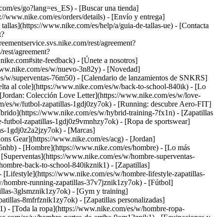
se.com/es/go?lang=es_ES)
- [Buscar una tienda]
://www.nike.com/es/orders/details) - [Envío y entrega]
allas](https://www.nike.com/es/help/a/guia-de-tallas-ue) - [Contacta
t?
ementservice.svs.nike.com/rest/agreement?
/rest/agreement?
e.com#site-feedback) - [Únete a nosotros]
/www.nike.com/es/w/nuevo-3n82y) - [Novedad]
es/w/superventas-76m50) - [Calendario de lanzamientos de SNKRS]
ta al cole](https://www.nike.com/es/w/back-to-school-840ik)
- [Lo
[Jordan: Colección Love Letter](https://www.nike.com/es/w/love-
m/es/w/futbol-zapatillas-1gdj0zy7ok) - [Running: descubre Aero-FIT]
rido](https://www.nike.com/es/w/hybrid-training-7fx1n) - [Zapatillas
te-futbol-zapatillas-1gdj0z9vmnhzy7ok) - [Ropa de sportswear]
las-1gdj0z2a2jzy7ok)
- [Marcas]
ons Gear](https://www.nike.com/es/acg) - [Jordan]
5nhb) - [Hombre](https://www.nike.com/es/hombre) - [Lo más
[Superventas](https://www.nike.com/es/w/hombre-superventas-
w/hombre-back-to-school-840ikznik1)
- [Zapatillas]
[Lifestyle](https://www.nike.com/es/w/hombre-lifestyle-zapatillas-
/hombre-running-zapatillas-37v7jznik1zy7ok) - [Fútbol]
llas-3glsmznik1zy7ok) - [Gym y training]
illas-8mfrfznik1zy7ok) - [Zapatillas personalizadas]
) - [Toda la ropa](https://www.nike.com/es/w/hombre-ropa-