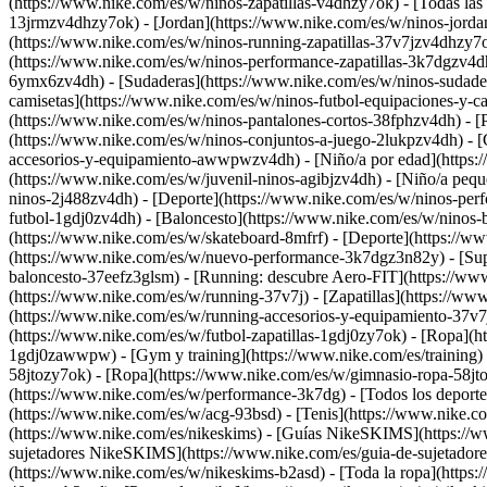
(https://www.nike.com/es/w/ninos-zapatillas-v4dhzy7ok) - [Todas las z
13jrmzv4dhzy7ok) - [Jordan](https://www.nike.com/es/w/ninos-jordan
(https://www.nike.com/es/w/ninos-running-zapatillas-37v7jzv4dhzy7o
(https://www.nike.com/es/w/ninos-performance-zapatillas-3k7dgzv4
6ymx6zv4dh) - [Sudaderas](https://www.nike.com/es/w/ninos-sudadera
camisetas](https://www.nike.com/es/w/ninos-futbol-equipaciones-y-c
(https://www.nike.com/es/w/ninos-pantalones-cortos-38fphzv4dh) - [
(https://www.nike.com/es/w/ninos-conjuntos-a-juego-2lukpzv4dh) - [
accesorios-y-equipamiento-awwpwzv4dh)
- [Niño/a por edad](https
(https://www.nike.com/es/w/juvenil-ninos-agibjzv4dh) - [Niño/a peque
ninos-2j488zv4dh)
- [Deporte](https://www.nike.com/es/w/ninos-per
futbol-1gdj0zv4dh) - [Baloncesto](https://www.nike.com/es/w/ninos-
(https://www.nike.com/es/w/skateboard-8mfrf) - [Deporte](https://
(https://www.nike.com/es/w/nuevo-performance-3k7dgz3n82y) - [Sup
baloncesto-37eefz3glsm) - [Running: descubre Aero-FIT](https://w
(https://www.nike.com/es/w/running-37v7j) - [Zapatillas](https://w
(https://www.nike.com/es/w/running-accesorios-y-equipamiento-3
(https://www.nike.com/es/w/futbol-zapatillas-1gdj0zy7ok) - [Ropa](
1gdj0zawwpw)
- [Gym y training](https://www.nike.com/es/training)
58jtozy7ok) - [Ropa](https://www.nike.com/es/w/gimnasio-ropa-58j
(https://www.nike.com/es/w/performance-3k7dg) - [Todos los deportes
(https://www.nike.com/es/w/acg-93bsd) - [Tenis](https://www.nike.c
(https://www.nike.com/es/nikeskims) - [Guías NikeSKIMS](https://
sujetadores NikeSKIMS](https://www.nike.com/es/guia-de-sujetadore
(https://www.nike.com/es/w/nikeskims-b2asd) - [Toda la ropa](https