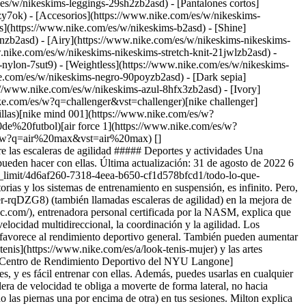
es/w/nikeskims-leggings-29sh2zb2asd) - [Pantalones cortos]
zy7ok) - [Accesorios](https://www.nike.com/es/w/nikeskims-
es](https://www.nike.com/es/w/nikeskims-b2asd) - [Shine]
nzb2asd) - [Airy](https://www.nike.com/es/w/nikeskims-nikeskims-
.nike.com/es/w/nikeskims-nikeskims-stretch-knit-21jwlzb2asd) -
-nylon-7sut9) - [Weightless](https://www.nike.com/es/w/nikeskims-
 la rodilla derecha hasta apoyar el metatarso del pie derecho mientras subes la rodilla izquierda y el brazo derecho moviéndote hacia delante, hacia el primer cuadrado de la escalera. - Puedes hacer este ejercicio de forma estática utilizando solo los 2 primeros cuadrados de la escalera o puedes moverte hacia delante e ir avanzando cuadrado a cuadrado hasta llegar al final de la escalera. Después, baja la escalera de agilidad. - Si haces este ejercicio de forma estática, ve cambiando el pie que dirige los movimientos hacia adelante y hacia atrás. 2. # 2.Desplazamiento lateral con rodillas altas - Comienza colocándote en una posición atlética en perpendicular a la escalera de velocidad con el pie derecho junto a esta. - Sube la rodilla derecha mientras doblas el brazo izquierdo formando un ángulo de 90 grados. - A continuación, baja la rodilla derecha hasta apoyar el metatarso del pie derecho mientras subes la rodilla izquierda y el brazo derecho moviéndote hacia delante, hacia el primer cuadrado de la escalera. - Puedes colocar 2 pies en el mismo cuadrado de la escalera o ir moviéndote por la escalera para colocar un pie en cada cuadrado. - Haz este ejercicio moviendo primero el pie derecho y luego repítelo moviendo primero el izquierdo. 3. # 3.La rayuela - Comienza colocándote en una posición atlética mirando hacia la escalera de agilidad. - Con control, salta hacia delante con los 2 pies y aterriza en el primer cuadrado de la escalera. No toques el suelo con los talones. - A continuación, salta con las 2 piernas para aterrizar con los pies fuera del segundo cuadrado. - Sigue avanzando con este movimiento. 4. # 4.Saltos laterales - Comienza colocándote en una posición atlética en perpendicular a la escalera de velocidad con el pie derecho junto a esta. - Con control, salta hacia un lado con las 2 piernas juntas. Da un salto hacia cada cuadrado. (Los 2 pies deben aterrizar a la vez). - Salta primero hacia el lado derecho y vuelve hacia atrás saltando hacia el lado izquierdo. - También puedes hacer este ejercicio saltando con una pierna, levantando una pierna del suelo, y haciendo el movimiento con el lado derecho e izquierdo respectivamente. 5. # 5.Pasos laterales "Ickey" - Comienza colocándote en una posición atlética mirando hacia la escalera de velocidad un poco a la derecha de esta. - Pon el pie izquierdo en el primer cuadrado. Haz lo mismo con el pie derecho. A continuación, lleva el pie izquierdo a la derecha de la escalera, seguido del pie derecho. - Ahora, pon el pie derecho en el segundo cuadrado, seguido del pie izquierdo. Después, lleva el pie derecho a la izquierda de la escalera, seguido del pie izquierdo. - Repite este movimiento de secuencia dentro-dentro-fuera-fuera mientras avanzas por la escalera. Estos son solo algunos de los ejercicios con escalera de agilidad para entrenar el cuerpo y la mente. Ten en cuenta que, cuanto más practiques, más mejorarán tu agilidad y la coordinación de los pies. Y recuerda lo más importante: la calidad está por encima de la cantidad, la velocidad y la intensidad. Texto: Tamara Pridgett ![Todo lo que necesitas saber sobre las escaleras de agilidad, Muévete cada día con la Nike Training Club App](https://static.nike.com/a/images/f_auto/dpr_1.0,cs_srgb/h_1212,c_limit/32513477-08fe-4d1d-a047-32b6b86ee631/todo-lo-que-necesitas-saber-sobre-las-escaleras-de-agilidad.png) [](https://niketrainingclub.sng.link/Ara19/3ocq/gnbq?pcn=OGC%20Articles%20HO21&_dl=niketrainingclub%3A%2F%2Fx-callback-url%2Fworkout%2Ffeatured) ### Muévete cada día con la Nike Training Club App Recibe asesoramiento gratuito de entrenadores y expertos pa