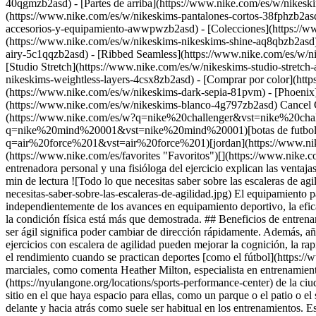
40qgmzb2asd) - [Partes de arriba](https://www.nike.com/es/w/nikesk
(https://www.nike.com/es/w/nikeskims-pantalones-cortos-38fphzb2asd
accesorios-y-equipamiento-awwpwzb2asd)
- [Colecciones](https://w
(https://www.nike.com/es/w/nikeskims-nikeskims-shine-aq8qbzb2asd)
airy-5c1qqzb2asd) - [Ribbed Seamless](https://www.nike.com/es/w/ni
[Studio Stretch](https://www.nike.com/es/w/nikeskims-studio-stretch
nikeskims-weightless-layers-4csx8zb2asd)
- [Comprar por color](https://www.nike.com/es/w/nikeskims-b2asd) - [Obsidian](https://www.nike.com/es/w/nikeskims-negro-90poyzb2asd) - [Dark sepia](https://www.nike.com/es/w/nikeskims-dark-sepia-81pvm) - [Phoenix](https://www.nike.com/es/w/nikeskims-phoenix-1jhtj) - [Cobalt](https://www.nike.com/es/w/nikeskims-azul-8hfx3zb2asd) - [Ivory](https://www.nike.com/es/w/nikeskims-blanco-4g797zb2asd) Cancel Cancelar Términos de búsqueda populares [challenger](https://www.nike.com/es/w?q=challenger&vst=challenger)[nike challenger](https://www.nike.com/es/w?q=nike%20challenger&vst=nike%20challenger)[zapatillas](https://www.nike.com/es/w?q=zapatillas&vst=zapatillas)[nike mind 001](https://www.nike.com/es/w?q=nike%20mind%20001&vst=nike%20mind%20001)[botas de futbol](https://www.nike.com/es/w?q=botas%20de%20futbol&vst=botas%20de%20futbol)[air force 1](https://www.nike.com/es/w?q=air%20force%201&vst=air%20force%201)[jordan](https://www.nike.com/es/w?q=jordan&vst=jordan)[air max](https://www.nike.com/es/w?q=air%20max&vst=air%20max) [](https://www.nike.com/es/favorites "Favoritos")[](https://www.nike.com/es/cart "Productos de la cesta: 0") # Todo lo que necesitas saber sobre las escaleras de agilidad ##### Deportes y actividades Una entrenadora personal y una fisióloga del ejercicio explican las ventajas de entrenar con escaleras de agilidad y recomiendan ejercicios que se pueden hacer con ellas. Última actualización: 31 de agosto de 2022 6 min de lectura ![Todo lo que necesitas saber sobre las escaleras de agilidad](https://static.nike.com/a/images/f_auto/dpr_1.0,cs_srgb/h_2432,c_limit/4d6af260-7318-4eea-b650-cf1d578bfcd1/todo-lo-que-necesitas-saber-sobre-las-escaleras-de-agilidad.jpg) El e