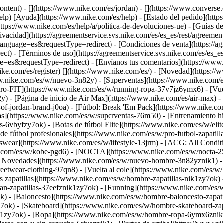
-content) - [](https://www.nike.com/es/jordan) - [](https://www.conver
elp) [Ayuda](https://www.nike.com/es/help) - [Estado del pedido](https
tps://www.nike.com/es/help/a/politica-de-devoluciones-ue) - [Guías de t
rivacidad](https://agreementservice.svs.nike.com/es/es_es/rest/agreemen
age=es&requestType=redirect) - [Condiciones de venta](https://agre
 - [Términos de uso](https://agreementservice.svs.nike.com/es/es_es
equestType=redirect) - [Envíanos tus comentarios](https://www.nik
ike.com/es/register)
[](https://www.nike.com/es/) - [Novedad](https:/
w.nike.com/es/w/nuevo-3n82y) - [Superventas](https://www.nike.com/
ro-FIT](https://www.nike.com/es/w/running-ropa-37v7jz6ymx6) - [Vuel
) - [Página de inicio de Air Max](https://www.nike.com/es/air-max) - 
-of-jordan-brand-j0oa) - [Fútbol: Break 'Em Pack](https://www.nike.co
as](https://www.nike.com/es/w/superventas-76m50) - [Entrenamiento híb
s-6vbyfzy7ok) - [Botas de fútbol Elite](https://www.nike.com/es/w/eli
e fútbol profesionales](https://www.nike.com/es/w/pro-futbol-zapatil
ear](https://www.nike.com/es/w/lifestyle-13jrm) - [ACG: All Conditi
ke.com/es/w/kobe-pgd6) - [NOCTA](https://www.nike.com/es/w/nocta-2
[Novedades](https://www.nike.com/es/w/nuevo-hombre-3n82yznik1) - 
reetwear-clothing-97qn8) - [Vuelta al cole](https://www.nike.com/es/
 zapatillas](https://www.nike.com/es/w/hombre-zapatillas-nik1zy7ok) - 
n-zapatillas-37eefznik1zy7ok) - [Running](https://www.nike.com/es/w
k) - [Baloncesto](https://www.nike.com/es/w/hombre-baloncesto-zapati
ok) - [Skateboard](https://www.nike.com/es/w/hombre-skateboard-zapat
ik1zy7ok)
- [Ropa](https://www.nike.com/es/w/hombre-ropa-6ymx6znik1