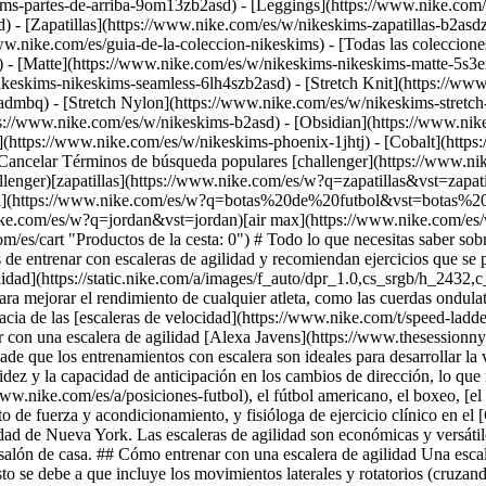
ims-partes-de-arriba-9om13zb2asd) - [Leggings](https://www.nike.com/
) - [Zapatillas](https://www.nike.com/es/w/nikeskims-zapatillas-b2asd
ww.nike.com/es/guia-de-la-coleccion-nikeskims) - [Todas las coleccion
 - [Matte](https://www.nike.com/es/w/nikeskims-nikeskims-matte-5s3e
keskims-nikeskims-seamless-6lh4szb2asd) - [Stretch Knit](https://www
-admbq) - [Stretch Nylon](https://www.nike.com/es/w/nikeskims-stretch
quipamiento para mejorar el rendimiento de cualquier atleta, como las cuerdas ondulatorias y los sistemas de entrenamiento en suspensión, es infinito. Pero, independientemente de los avances en equipamiento deportivo, la eficacia de las [escaleras de velocidad](https://www.nike.com/t/speed-ladder-rqDZG8) (también llamadas escaleras de agilidad) en la mejora de la condición física está más que demostrada. ## Beneficios de entrenar con una escalera de agilidad [Alexa Javens](https://www.thesessionnyc.com/), entrenadora personal certificada por la NASM, explica que ser ágil significa poder cambiar de dirección rápidamente. Además, añade que los entrenamientos con escalera son ideales para desarrollar la velocidad multidireccional, la coordinación y la agilidad. Los ejercicios con escalera de agilidad pueden mejorar la cognición, la rapidez y la capacidad de anticipación en los cambios de dirección, lo que favorece al rendimiento deportivo general. También pueden aumentar el rendimiento cuando se practican deportes [como el fútbol](https://www.nike.com/es/a/posiciones-futbol), el fútbol americano, el boxeo, [el tenis](https://www.nike.com/es/a/look-tenis-mujer) y las artes marciales, como comenta Heather Milton, especialista en entrenamiento de fuerza y acondicionamiento, y fisióloga de ejercicio clínico en el [Centro de Rendimiento Deportivo del NYU Langone](https://nyulangone.org/locations/sports-performance-center) de la ciudad de Nueva York. Las escaleras de agilidad son económicas y versátiles, y es fácil entrenar con ellas. Además, puedes usarlas en cualquier sitio en el que haya espacio para ellas, como un parque o el patio o el salón de casa. ## Cómo entrenar con una escalera de agilidad Una escalera de velocidad te obliga a moverte de forma lateral, no hacia delante y hacia atrás como suele ser habitual en los entrenamientos. Esto se debe a que incluye los movimientos laterales y rotatorios (cruzando las piernas una por encima de otra) en tus sesiones. Milton explica que, al añadir ejercicios que implican saltar (como los pliométricos), desarrollas la rapidez, la fuerza de los tendones y la potencia. La fisióloga recomienda incorporar ejercicios de agilidad a tu rutina semanal para mantener y mejorar la coordinación neuromuscular. Javens destaca que, como tienes que ser consciente de la forma en la que te mueves, preferiblemente con velocidad, potencia y control, te pones a prueba y mejoras tus capacidades físicas y tu propiocepción (la capacidad del cuerpo para sentir su ubicación, sus movimientos y sus acciones). Milton comenta que los ejercicios que hagas dependerán de tu edad y tus capacidades físicas. Además, con la escalera de agilidad (o en cualquier tipo de entrenamiento), la calidad es más importante que la cantidad. Esta experta recomienda hacer este tipo de trabajo neuromuscular al menos 2 veces a la semana. ## Ejercicios con la escalera de agilidad Si quieres mejorar tus capacidades deportivas, calienta y prepárate para añadir los siguientes ejercicios con escalera de agilidad a tu rutina. Milton recomienda hacerlos durante 20 o 30 segundos con un descanso de 10-20 segundos entre ejercicios y otro de 3 minutos entre series para darle un respiro a la mente. Además, si es la primera vez que haces estos movimientos y crees que no los estás haciendo muy bien (lo cual sería normal), Milton recomienda descansar y despejarse antes de volver a intentarlo. No descuides la postura. La fisióloga explica que el tronco debe estar justo por encima de las piernas y ni caer hacia los lados ni estar adelantado. Mantén la tensión en el core y activa los abdominales. Flexiona ligeramente las rodillas y apoya el peso en los dedos o en los metatarsos del pie, ni en todo el pie ni en los talones. De esta forma, serás más ágil y te levantarás del suelo más rápidamente, que es justo el objetivo del ejercicio. Si un movimiento te resulta muy complicado, modifícalo o haz otros para principiantes, como correr con un pie entre los peldaños llevando las rodillas arriba y adelante, siempre prestando atención a la técnica. Descubre algunos ejercicios con la escalera de agilidad recomendados por Javens y Milton. 1. # 1.Desplazamiento con rodillas altas hacia delante y hacia atrás - Comienza colocándote mirando hacia la escalera de agilidad en una postura atlética (rodillas dobladas, pelvis atrás y pecho hacia arriba y hacia delante). - Sube la rodilla derecha mientras doblas el brazo izquierdo formando un ángulo de 90 grados. - A continuación, baja