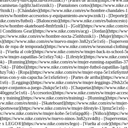
as-con-y-sin-capucha-6riveznik1) - [Partes de arriba](https://www.n
camisetas-1gdj0z3a41eznik1) - [Pantalones cortos](https://www.nike.c
9znik1) - [Chándales](https://www.nike.com/es/w/hombre-chandales-1
.com/es/w/hombre-accesorios-y-equipamiento-awwpwznik1)
- [Deporte]
ke.com/es/futbol) - [Baloncesto](https://www.nike.com/es/baloncesto) -
m/es/w/hombre-skateboard-8mfrfznik1) - [Golf](https://www.nike.com/es
l Conditions Gear](https://www.nike.com/es/acg) - [Jordan](https://
s://www.nike.com/es/w/hombre-nocta-25nhbznik1) - [Mujer](https://
](https://www.nike.com/es/w/nuevo-mujer-3n82yz5e1x6) - [Supervent
cks de ropa de temporada](https://www.nike.com/es/w/seasonal-clothi
- [Vuelta al cole](https://www.nike.com/es/w/mujer-back-to-school-
/es/w/mujer-zapatillas-5e1x6zy7ok) - [Lifestyle](https://www.nike.com/
k) - [Running](https://www.nike.com/es/w/mujer-running-zapatillas-3
ok) - [Fútbol](https://www.nike.com/es/w/mujer-futbol-zapatillas-1gdj
alhzy7ok)
- [Ropa](https://www.nike.com/es/w/mujer-ropa-5e1x6z6ymx6)
as-con-y-sin-capucha-5e1x6z6rive) - [Partes de arriba](https://www.
1x6) - [Leggings](https://www.nike.com/es/w/mujer-leggings-29sh2z5e
ujer-conjuntos-a-juego-2lukpz5e1x6) - [Chaquetas](https://www.nike.
os-40qgmz5e1x6) - [Accesorios](https://www.nike.com/es/w/mujer-ac
training](https://www.nike.com/es/training) - [Running](https://www.
www.nike.com/es/tenis) - [Skateboard](https://www.nike.com/es/w/mujer
ortswear](https://www.nike.com/es/w/mujer-lifestyle-13jrmz5e1x6) - 
ps://www.nike.com/es/w/mujer-kobe-5e1x6zpgd6) - [Niño/a](https://ww
(https://www.nike.com/es/w/nuevo-ninos-3n82yzv4dh) - [Superventas
ke x LEGO®](https://www.nike.com/es/lego) - [Vuelta al cole](https: