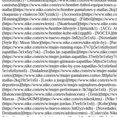
6ymx6znik1) - [Sudaderas](https://www.nike.com/es/w/hombre-sudader
camisetas](https://www.nike.com/es/w/hombre-futbol-equipaciones-y-
mallas](https://www.nike.com/es/w/hombre-pantalones-y-mallas-2kq1
chaquetas-y-chalecos-50r7yznik1) - [Accesorios](https://www.nike
[Running](https://www.nike.com/es/running) - [Fútbol](https://www.ni
(https://www.nike.com/es/tenis) - [Skateboard](https://www.nike.co
(https://www.nike.com/es/w/hombre-lifestyle-13jrmznik1) - [ACG: Al
(https://www.nike.com/es/w/hombre-kobe-nik1zpgd6) - [NOCTA](http
(https://www.nike.com/es/w/nuevo-mujer-3n82yz5e1x6) - [Novedades
[Style By: Moon Shoe](https://www.nike.com/es/nike-style-by) - [Pa
(https://www.nike.com/es/w/mujer-running-ropa-37v7jz5e1x6z6ymx6) 
zapatillas-5e1x6zy7ok) - [Todas las zapatillas](https://www.nike.com
(https://www.nike.com/es/w/mujer-jordan-zapatillas-37eefz5e1x6zy7o
(https://www.nike.com/es/w/mujer-gimnasio-zapatillas-58jtoz5e1x6zy7
(https://www.nike.com/es/w/mujer-nike-by-you-zapatillas-5e1x6z6e
5e1x6z6ymx6) - [Sudaderas](https://www.nike.com/es/w/mujer-sudader
cortos](https://www.nike.com/es/w/mujer-pantalones-cortos-38fphz5e
mallas-2kq19z5e1x6) - [Looks a juego](https://www.nike.com/es/w/m
deportivos](https://www.nike.com/es/w/mujer-sujetadores-deportiv
(https://www.nike.com/es/w/mujer-performance-3k7dgz5e1x6) - [Gym y 
[Baloncesto](https://www.nike.com/es/baloncesto) - [Tenis](https://
Marcas - [NikeSKIMS](https://www.nike.com/es/nikeskims) - [Nike Sp
(https://www.nike.com/es/w/mujer-jordan-37eefz5e1x6) - [Kobe](htt
(https://www.nike.com/es/w/nuevo-ninos-3n82yzv4dh) - [Novedades]
Destination](https://www.nike.com/es/adolescentes) - [Colección Ni