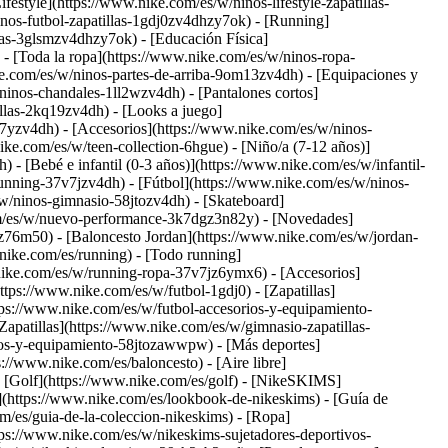
festyle](https://www.nike.com/es/w/ninos-lifestyle-zapatillas-
nos-futbol-zapatillas-1gdj0zv4dhzy7ok) - [Running]
las-3glsmzv4dhzy7ok) - [Educación Física]
- [Toda la ropa](https://www.nike.com/es/w/ninos-ropa-
ke.com/es/w/ninos-partes-de-arriba-9om13zv4dh) - [Equipaciones y
inos-chandales-1ll2wzv4dh) - [Pantalones cortos]
llas-2kq19zv4dh) - [Looks a juego]
7yzv4dh) - [Accesorios](https://www.nike.com/es/w/ninos-
ike.com/es/w/teen-collection-6hgue) - [Niño/a (7-12 años)]
- [Bebé e infantil (0-3 años)](https://www.nike.com/es/w/infantil-
nning-37v7jzv4dh) - [Fútbol](https://www.nike.com/es/w/ninos-
w/ninos-gimnasio-58jtozv4dh) - [Skateboard]
com/es/w/nuevo-performance-3k7dgz3n82y) - [Novedades]
76m50) - [Baloncesto Jordan](https://www.nike.com/es/w/jordan-
nike.com/es/running) - [Todo running]
.nike.com/es/w/running-ropa-37v7jz6ymx6) - [Accesorios]
https://www.nike.com/es/w/futbol-1gdj0) - [Zapatillas]
tps://www.nike.com/es/w/futbol-accesorios-y-equipamiento-
Zapatillas](https://www.nike.com/es/w/gimnasio-zapatillas-
rios-y-equipamiento-58jtozawwpw)
- [Más deportes]
//www.nike.com/es/baloncesto) - [Aire libre]
- [Golf](https://www.nike.com/es/golf) - [NikeSKIMS]
https://www.nike.com/es/lookbook-de-nikeskims) - [Guía de
m/es/guia-de-la-coleccion-nikeskims)
- [Ropa]
ps://www.nike.com/es/w/nikeskims-sujetadores-deportivos-