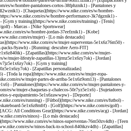
ike.com/es/w/hombre-partes-de-arriba-9om13znik1) - [Equipaciones y
om/es/w/hombre-pantalones-cortos-38fphznik1) - [Pantalones y
ll2wznik1) - [Chaquetas](https://www.nike.com/es/w/hombre-
(https://www.nike.com/es/w/hombre-performance-3k7dgznik1) -
 [Gym y training](https://www.nike.com/es/training) - [Tenis]
/golf)
- Marcas - [Nike Sportswear]
www.nike.com/es/w/hombre-jordan-37eefznik1) - [Kobe]
www.nike.com/es/mujer) - [Lo más destacado]
as](https://www.nike.com/es/w/mujer-superventas-5e1x6z76m50) -
ng-packs-9yawh) - [Running: descubre Aero-FIT]
5e1x6z840ik)
- [Zapatillas](https://www.nike.com/es/w/mujer-
es/w/mujer-lifestyle-zapatillas-13jrmz5e1x6zy7ok) - [Jordan]
7v7jz5e1x6zy7ok) - [Gym y training]
0z5e1x6zy7ok) - [Zapatillas personalizadas]
 - [Toda la ropa](https://www.nike.com/es/w/mujer-ropa-
nike.com/es/w/mujer-partes-de-arriba-5e1x6z9om13) - [Pantalones
1x6) - [Pantalones](https://www.nike.com/es/w/mujer-pantalones-y-
com/es/w/mujer-chaquetas-y-chalecos-50r7yz5e1x6) - [Sujetadores
cesorios-y-equipamiento-5e1x6zawwpw)
- [Deporte]
nike.com/es/running) - [Fútbol](https://www.nike.com/es/futbol) -
-skateboard-5e1x6z8mfrf) - [Golf](https://www.nike.com/es/golf)
-
[ACG: All Conditions Gear](https://www.nike.com/es/acg) - [Jordan]
w.nike.com/es/ninos) - [Lo más destacado]
](https://www.nike.com/es/w/ninos-superventas-76m50zv4dh) - [Teen
//www.nike.com/es/w/ninos-back-to-school-840ikzv4dh)
- [Zapatillas]