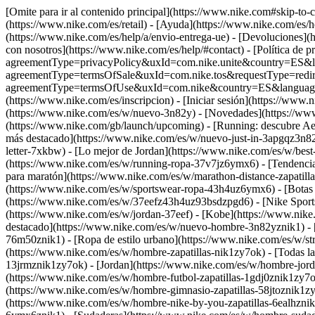
[Omite para ir al contenido principal](https://www.nike.com#skip-to
(https://www.nike.com/es/retail) - [Ayuda](https://www.nike.com/es/h
(https://www.nike.com/es/help/a/envio-entrega-ue) - [Devoluciones](ht
con nosotros](https://www.nike.com/es/help/#contact) - [Política de p
agreementType=privacyPolicy&uxId=com.nike.unite&country=ES&langu
agreementType=termsOfSale&uxId=com.nike.tos&requestType=redirect)
agreementType=termsOfUse&uxId=com.nike&country=ES&language=es&r
(https://www.nike.com/es/inscripcion) - [Iniciar sesión](https://www.n
(https://www.nike.com/es/w/nuevo-3n82y) - [Novedades](https://ww
(https://www.nike.com/gb/launch/upcoming) - [Running: descubre Ae
más destacado](https://www.nike.com/es/w/nuevo-just-in-3apgqz3n82y
letter-7xkbw) - [Lo mejor de Jordan](https://www.nike.com/es/w/best
(https://www.nike.com/es/w/running-ropa-37v7jz6ymx6)
- [Tendenci
para maratón](https://www.nike.com/es/w/marathon-distance-zapatilla
(https://www.nike.com/es/w/sportswear-ropa-43h4uz6ymx6) - [Botas d
(https://www.nike.com/es/w/37eefz43h4uz93bsdzpgd6) - [Nike Sportsw
(https://www.nike.com/es/w/jordan-37eef) - [Kobe](https://www.ni
destacado](https://www.nike.com/es/w/nuevo-hombre-3n82yznik1) - 
76m50znik1) - [Ropa de estilo urbano](https://www.nike.com/es/w/st
(https://www.nike.com/es/w/hombre-zapatillas-nik1zy7ok) - [Todas las
13jrmznik1zy7ok) - [Jordan](https://www.nike.com/es/w/hombre-jorda
(https://www.nike.com/es/w/hombre-futbol-zapatillas-1gdj0znik1zy7o
(https://www.nike.com/es/w/hombre-gimnasio-zapatillas-58jtoznik1zy7
(https://www.nike.com/es/w/hombre-nike-by-you-zapatillas-6ealhzn