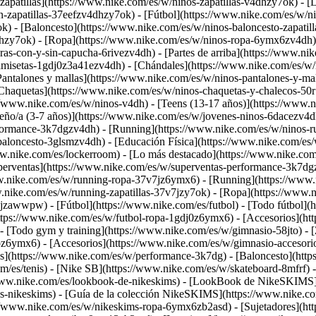
apatillas](https://www.nike.com/es/w/ninos-zapatillas-v4dhzy7ok) - [Li
-zapatillas-37eefzv4dhzy7ok) - [Fútbol](https://www.nike.com/es/w/ni
k) - [Baloncesto](https://www.nike.com/es/w/ninos-baloncesto-zapatil
dhzy7ok)
- [Ropa](https://www.nike.com/es/w/ninos-ropa-6ymx6zv4dh) 
s-con-y-sin-capucha-6rivezv4dh) - [Partes de arriba](https://www.ni
amisetas-1gdj0z3a41ezv4dh) - [Chándales](https://www.nike.com/es/w/n
Pantalones y mallas](https://www.nike.com/es/w/ninos-pantalones-y-ma
Chaquetas](https://www.nike.com/es/w/ninos-chaquetas-y-chalecos-50r
://www.nike.com/es/w/ninos-v4dh) - [Teens (13-17 años)](https://www.n
ño/a (3-7 años)](https://www.nike.com/es/w/jovenes-ninos-6dacezv4dh) 
formance-3k7dgzv4dh) - [Running](https://www.nike.com/es/w/ninos-ru
baloncesto-3glsmzv4dh) - [Educación Física](https://www.nike.com/es/
www.nike.com/es/lockerroom) - [Lo más destacado](https://www.nike.
erventas](https://www.nike.com/es/w/superventas-performance-3k7dgz
ww.nike.com/es/w/running-ropa-37v7jz6ymx6)
- [Running](https://www.
ww.nike.com/es/w/running-zapatillas-37v7jzy7ok) - [Ropa](https://www
7v7jzawwpw)
- [Fútbol](https://www.nike.com/es/futbol) - [Todo fútbol](
https://www.nike.com/es/w/futbol-ropa-1gdj0z6ymx6) - [Accesorios](ht
 - [Todo gym y training](https://www.nike.com/es/w/gimnasio-58jto) - [
toz6ymx6) - [Accesorios](https://www.nike.com/es/w/gimnasio-acceso
](https://www.nike.com/es/w/performance-3k7dg) - [Baloncesto](https:
om/es/tenis) - [Nike SB](https://www.nike.com/es/w/skateboard-8mfrf) 
www.nike.com/es/lookbook-de-nikeskims) - [LookBook de NikeSKIMS](
s-nikeskims) - [Guía de la colección NikeSKIMS](https://www.nike.co
://www.nike.com/es/w/nikeskims-ropa-6ymx6zb2asd) - [Sujetadores](htt