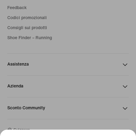
Feedback
Codici promozionali
Consigli sui prodotti
Shoe Finder – Running
Assistenza
Azienda
Sconto Community
Svizzera