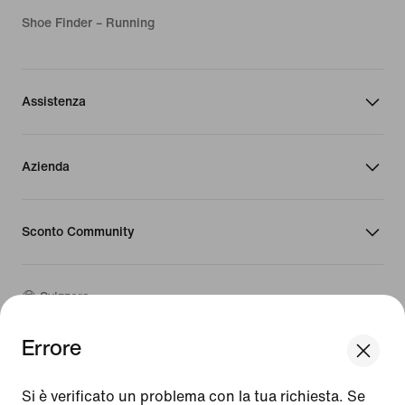
Shoe Finder – Running
Assistenza
Azienda
Sconto Community
Svizzera
Errore
©
2026
Nike, Inc. Tutti i diritti riservati
Guide
Si è verificato un problema con la tua richiesta. Se
Condizioni d'uso