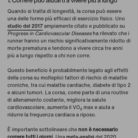
1. Correre può aiutarti a vivere più a lungo
Quando si tratta di longevità, la corsa può essere
una delle forme più efficaci di esercizio fisico. Uno
studio del 2017
ampiamente citato e pubblicato su
Progress in Cardiovascular Diseases
ha rilevato che i
runner hanno un rischio significativamente ridotto di
morte prematura e tendono a vivere circa tre anni
più a lungo rispetto a chi non corre.
Questo beneficio è probabilmente legato agli effetti
della corsa su molteplici fattori di rischio di malattie
croniche, tra cui malattie cardiache, diabete di tipo 2
e alcuni tumori. La corsa, come parte di una routine
di allenamento costante, migliora la salute
cardiovascolare, aumenta il VO₂ max e aiuta a
ridurre la frequenza cardiaca a riposo.
È importante sottolineare che
non è necessario
correre tutti i giorni
. Una
meta-analisi
del 2020