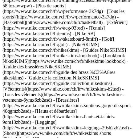
(https://www.nike.com/ch/fr/w/training-accessoires-et-equipement-
58jtozawwpw)
- [Plus de sports]
(https://www.nike.com/ch/fr/w/performance-3k7dg) - [Tous les
sports](https://www.nike.com/ch/fr/w/performance-3k7dg) -
[Basketball](https://www.nike.com/ch/fr/basketball) - [Extérieur]
(https://www.nike.com/ch/fr/w/acg-93bsd) - [Tennis]
(https://www.nike.com/ch/fr/tennis) - [Nike SB]
(https://www.nike.com/ch/fr/w/skateboard-8mfrf) - [Golf]
(https://www.nike.com/ch/fr/golf) - [NikeSKIMS]
(https://www.nike.com/ch/fr/nikeskims) - [Guides NikeSKIMS]
(https://www.nike.com/ch/fr/nikeskims-lookbook) - [Lookbook
NikeSKIMS](https://www.nike.com/ch/fr/nikeskims-lookbook) -
[Guide des brassières NikeSKIMS]
(https://www.nike.com/ch/fr/guide-des-brassi%C3%A8res-
nikeskims) - [Guide de la collection NikeSKIMS]
(https://www.nike.com/ch/fr/guide-collection-nikeskims)
-
[Vêtements](https://www.nike.com/ch/fr/w/nikeskims-b2asd) -
[Tous les vêtements](https://www.nike.com/ch/fr/w/nikeskims-
vetements-6ymx6zb2asd) - [Brassières]
(https://www.nike.com/ch/fr/w/nikeskims-soutiens-gorge-de-sport-
40qgmzb2asd) - [Hauts et débardeurs]
(https://www.nike.com/ch/fr/w/nikeskims-hauts-et-t-shirts-
9om13zb2asd) - [Leggings]
(https://www.nike.com/ch/fr/w/nikeskims-leggings-29sh2zb2asd) -
[Shorts](https://www.nike.com/ch/fr/w/nikeskims-shorts-