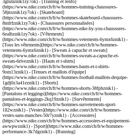
3glsmznik1zy7ok) - [Training et renfo]
(https://www.nike.com/ch/fr/w/hommes-training-chaussures-
58jtoznik1zy7ok) - [Skateboard]
(https://www.nike.com/ch/fr/w/hommes-skateboard-chaussures-
8mfrfznik1zy7ok) - [Chaussures personnalisées]
(https://www.nike.com/ch/fr/w/hommes-nike-by-you-chaussures-
6ealhznik1zy7ok)
- [Vêtements]
(https://www.nike.com/ch/fr/w/hommes-vetements-6ymx6znik1) -
[Tous les vêtements](https://www.nike.com/ch/fr/w/hommes-
vetements-6ymx6znik1) - [Sweats à capuche et sweats]
(https://www.nike.com/ch/fr/w/hommes-sweats-a-capuche-et-
sweats-6riveznik1) - [Hauts et t-shirts]
(https://www.nike.com/ch/fr/w/hommes-hauts-et-t-shirts-
9om13znik1) - [Tenues et maillots d'équipe]
(https://www.nike.com/ch/fr/w/hommes-football-maillots-dequipe-
1gdj0z3a41eznik1) - [Shorts]
(https://www.nike.com/ch/fr/w/hommes-shorts-38fphznik1) -
[Pantalons et leggings](https://www.nike.com/ch/fr/w/hommes-
pantalons-et-leggings-2kq19znik1) - [Survêtements]
(https://www.nike.com/ch/fr/w/hommes-survetements-sport-
1ll2wznik1) - [Vestes](https://www.nike.com/ch/fr/w/hommes-
vestes-sans-manches-50r7yznik1) - [Accessoires]
(https://www.nike.com/ch/fr/w/hommes-accessoires-et-equipement-
awwpwznik1)
- [Sport](https://www.nike.com/ch/fr/w/hommes-
performance-3k7dgznik1) - [Running]