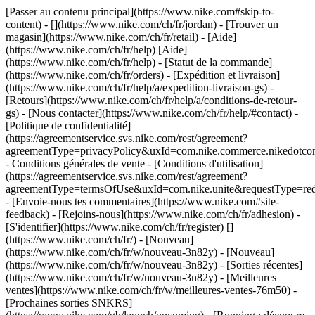
[Passer au contenu principal](https://www.nike.com#skip-to-
content) - [](https://www.nike.com/ch/fr/jordan)
- [Trouver un
magasin](https://www.nike.com/ch/fr/retail) - [Aide]
(https://www.nike.com/ch/fr/help) [Aide]
(https://www.nike.com/ch/fr/help) - [Statut de la commande]
(https://www.nike.com/ch/fr/orders) - [Expédition et livraison]
(https://www.nike.com/ch/fr/help/a/expedition-livraison-gs) -
[Retours](https://www.nike.com/ch/fr/help/a/conditions-de-retour-
gs) - [Nous contacter](https://www.nike.com/ch/fr/help/#contact) -
[Politique de confidentialité]
(https://agreementservice.svs.nike.com/rest/agreement?
agreementType=privacyPolicy&uxId=com.nike.commerce.nikedotco
- Conditions générales de vente - [Conditions d'utilisation]
(https://agreementservice.svs.nike.com/rest/agreement?
agreementType=termsOfUse&uxId=com.nike.unite&requestType=redi
- [Envoie-nous tes commentaires](https://www.nike.com#site-
feedback) - [Rejoins-nous](https://www.nike.com/ch/fr/adhesion) -
[S'identifier](https://www.nike.com/ch/fr/register)
[]
(https://www.nike.com/ch/fr/) - [Nouveau]
(https://www.nike.com/ch/fr/w/nouveau-3n82y) - [Nouveau]
(https://www.nike.com/ch/fr/w/nouveau-3n82y) - [Sorties récentes]
(https://www.nike.com/ch/fr/w/nouveau-3n82y) - [Meilleures
ventes](https://www.nike.com/ch/fr/w/meilleures-ventes-76m50) -
[Prochaines sorties SNKRS]