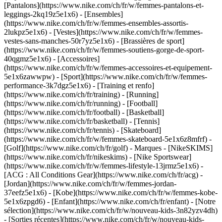
[Pantalons](https://www.nike.com/ch/fr/w/femmes-pantalons-et-
leggings-2kq19z5e1x6) - [Ensembles]
(https://www.nike.com/ch/fr/w/femmes-ensembles-assortis-
2lukpz5e1x6) - [Vestes](https://www.nike.com/ch/fr/w/femmes-
vestes-sans-manches-50r7yz5e1x6) - [Brassières de sport]
(https://www.nike.com/ch/fr/w/femmes-soutiens-gorge-de-sport-
40qgmz5e1x6) - [Accessoires]
(https://www.nike.com/ch/fr/w/femmes-accessoires-et-equipement-
5e1x6zawwpw)
- [Sport](https://www.nike.com/ch/fr/w/femmes-
performance-3k7dgz5e1x6) - [Training et renfo]
(https://www.nike.com/ch/fr/training) - [Running]
(https://www.nike.com/ch/fr/running) - [Football]
(https://www.nike.com/ch/fr/football) - [Basketball]
(https://www.nike.com/ch/fr/basketball) - [Tennis]
(https://www.nike.com/ch/fr/tennis) - [Skateboard]
(https://www.nike.com/ch/fr/w/femmes-skateboard-5e1x6z8mfrf) -
[Golf](https://www.nike.com/ch/fr/golf)
- Marques - [NikeSKIMS]
(https://www.nike.com/ch/fr/nikeskims) - [Nike Sportswear]
(https://www.nike.com/ch/fr/w/femmes-lifestyle-13jrmz5e1x6) -
[ACG : All Conditions Gear](https://www.nike.com/ch/fr/acg) -
[Jordan](https://www.nike.com/ch/fr/w/femmes-jordan-
37eefz5e1x6) - [Kobe](https://www.nike.com/ch/fr/w/femmes-kobe-
5e1x6zpgd6) - [Enfant](https://www.nike.com/ch/fr/enfant) - [Notre
sélection](https://www.nike.com/ch/fr/w/nouveau-kids-3n82yzv4dh)
- [Sorties récentes](https://www.nike.com/ch/fr/w/nouveau-kids-