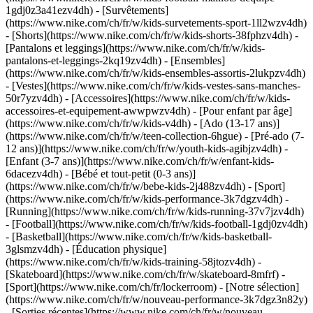
1gdj0z3a41ezv4dh) - [Survêtements]
(https://www.nike.com/ch/fr/w/kids-survetements-sport-1ll2wzv4dh)
- [Shorts](https://www.nike.com/ch/fr/w/kids-shorts-38fphzv4dh) -
[Pantalons et leggings](https://www.nike.com/ch/fr/w/kids-
pantalons-et-leggings-2kq19zv4dh) - [Ensembles]
(https://www.nike.com/ch/fr/w/kids-ensembles-assortis-2lukpzv4dh)
- [Vestes](https://www.nike.com/ch/fr/w/kids-vestes-sans-manches-
50r7yzv4dh) - [Accessoires](https://www.nike.com/ch/fr/w/kids-
accessoires-et-equipement-awwpwzv4dh)
- [Pour enfant par âge]
(https://www.nike.com/ch/fr/w/kids-v4dh) - [Ado (13-17 ans)]
(https://www.nike.com/ch/fr/w/teen-collection-6hgue) - [Pré-ado (7-
12 ans)](https://www.nike.com/ch/fr/w/youth-kids-agibjzv4dh) -
[Enfant (3-7 ans)](https://www.nike.com/ch/fr/w/enfant-kids-
6dacezv4dh) - [Bébé et tout-petit (0-3 ans)]
(https://www.nike.com/ch/fr/w/bebe-kids-2j488zv4dh)
- [Sport]
(https://www.nike.com/ch/fr/w/kids-performance-3k7dgzv4dh) -
[Running](https://www.nike.com/ch/fr/w/kids-running-37v7jzv4dh)
- [Football](https://www.nike.com/ch/fr/w/kids-football-1gdj0zv4dh)
- [Basketball](https://www.nike.com/ch/fr/w/kids-basketball-
3glsmzv4dh) - [Éducation physique]
(https://www.nike.com/ch/fr/w/kids-training-58jtozv4dh) -
[Skateboard](https://www.nike.com/ch/fr/w/skateboard-8mfrf) -
[Sport](https://www.nike.com/ch/fr/lockerroom) - [Notre sélection]
(https://www.nike.com/ch/fr/w/nouveau-performance-3k7dgz3n82y)
- [Sorties récentes](https://www.nike.com/ch/fr/w/nouveau-