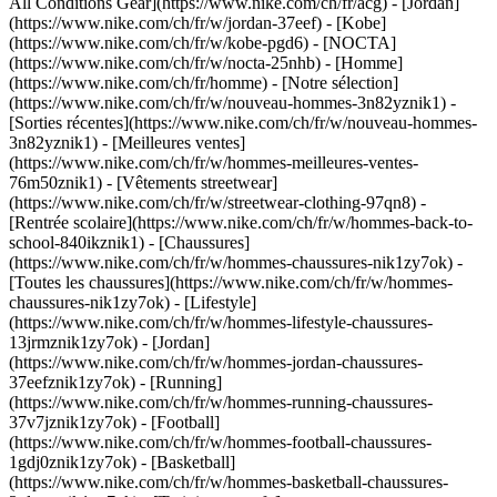
All Conditions Gear](https://www.nike.com/ch/fr/acg) - [Jordan]
(https://www.nike.com/ch/fr/w/jordan-37eef) - [Kobe]
(https://www.nike.com/ch/fr/w/kobe-pgd6) - [NOCTA]
(https://www.nike.com/ch/fr/w/nocta-25nhb) - [Homme]
(https://www.nike.com/ch/fr/homme) - [Notre sélection]
(https://www.nike.com/ch/fr/w/nouveau-hommes-3n82yznik1) -
[Sorties récentes](https://www.nike.com/ch/fr/w/nouveau-hommes-
3n82yznik1) - [Meilleures ventes]
(https://www.nike.com/ch/fr/w/hommes-meilleures-ventes-
76m50znik1) - [Vêtements streetwear]
(https://www.nike.com/ch/fr/w/streetwear-clothing-97qn8) -
[Rentrée scolaire](https://www.nike.com/ch/fr/w/hommes-back-to-
school-840ikznik1)
- [Chaussures]
(https://www.nike.com/ch/fr/w/hommes-chaussures-nik1zy7ok) -
[Toutes les chaussures](https://www.nike.com/ch/fr/w/hommes-
chaussures-nik1zy7ok) - [Lifestyle]
(https://www.nike.com/ch/fr/w/hommes-lifestyle-chaussures-
13jrmznik1zy7ok) - [Jordan]
(https://www.nike.com/ch/fr/w/hommes-jordan-chaussures-
37eefznik1zy7ok) - [Running]
(https://www.nike.com/ch/fr/w/hommes-running-chaussures-
37v7jznik1zy7ok) - [Football]
(https://www.nike.com/ch/fr/w/hommes-football-chaussures-
1gdj0znik1zy7ok) - [Basketball]
(https://www.nike.com/ch/fr/w/hommes-basketball-chaussures-