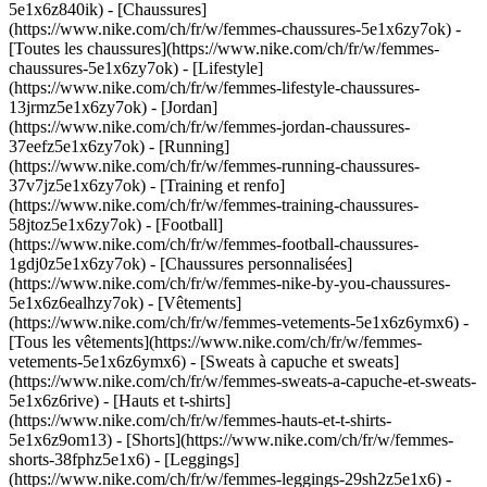
5e1x6z840ik)
- [Chaussures]
(https://www.nike.com/ch/fr/w/femmes-chaussures-5e1x6zy7ok) -
[Toutes les chaussures](https://www.nike.com/ch/fr/w/femmes-
chaussures-5e1x6zy7ok) - [Lifestyle]
(https://www.nike.com/ch/fr/w/femmes-lifestyle-chaussures-
13jrmz5e1x6zy7ok) - [Jordan]
(https://www.nike.com/ch/fr/w/femmes-jordan-chaussures-
37eefz5e1x6zy7ok) - [Running]
(https://www.nike.com/ch/fr/w/femmes-running-chaussures-
37v7jz5e1x6zy7ok) - [Training et renfo]
(https://www.nike.com/ch/fr/w/femmes-training-chaussures-
58jtoz5e1x6zy7ok) - [Football]
(https://www.nike.com/ch/fr/w/femmes-football-chaussures-
1gdj0z5e1x6zy7ok) - [Chaussures personnalisées]
(https://www.nike.com/ch/fr/w/femmes-nike-by-you-chaussures-
5e1x6z6ealhzy7ok)
- [Vêtements]
(https://www.nike.com/ch/fr/w/femmes-vetements-5e1x6z6ymx6) -
[Tous les vêtements](https://www.nike.com/ch/fr/w/femmes-
vetements-5e1x6z6ymx6) - [Sweats à capuche et sweats]
(https://www.nike.com/ch/fr/w/femmes-sweats-a-capuche-et-sweats-
5e1x6z6rive) - [Hauts et t-shirts]
(https://www.nike.com/ch/fr/w/femmes-hauts-et-t-shirts-
5e1x6z9om13) - [Shorts](https://www.nike.com/ch/fr/w/femmes-
shorts-38fphz5e1x6) - [Leggings]
(https://www.nike.com/ch/fr/w/femmes-leggings-29sh2z5e1x6) -