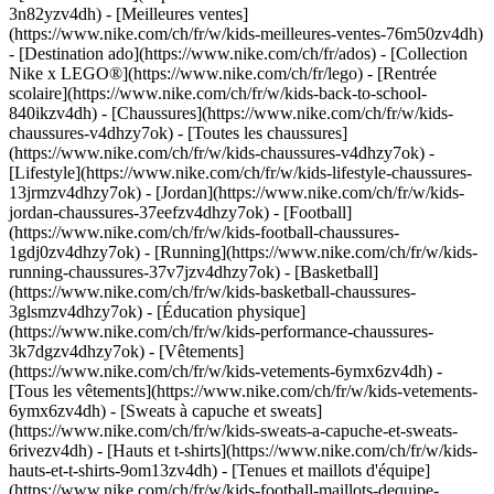
3n82yzv4dh) - [Meilleures ventes]
(https://www.nike.com/ch/fr/w/kids-meilleures-ventes-76m50zv4dh)
- [Destination ado](https://www.nike.com/ch/fr/ados) - [Collection
Nike x LEGO®](https://www.nike.com/ch/fr/lego) - [Rentrée
scolaire](https://www.nike.com/ch/fr/w/kids-back-to-school-
840ikzv4dh)
- [Chaussures](https://www.nike.com/ch/fr/w/kids-
chaussures-v4dhzy7ok) - [Toutes les chaussures]
(https://www.nike.com/ch/fr/w/kids-chaussures-v4dhzy7ok) -
[Lifestyle](https://www.nike.com/ch/fr/w/kids-lifestyle-chaussures-
13jrmzv4dhzy7ok) - [Jordan](https://www.nike.com/ch/fr/w/kids-
jordan-chaussures-37eefzv4dhzy7ok) - [Football]
(https://www.nike.com/ch/fr/w/kids-football-chaussures-
1gdj0zv4dhzy7ok) - [Running](https://www.nike.com/ch/fr/w/kids-
running-chaussures-37v7jzv4dhzy7ok) - [Basketball]
(https://www.nike.com/ch/fr/w/kids-basketball-chaussures-
3glsmzv4dhzy7ok) - [Éducation physique]
(https://www.nike.com/ch/fr/w/kids-performance-chaussures-
3k7dgzv4dhzy7ok)
- [Vêtements]
(https://www.nike.com/ch/fr/w/kids-vetements-6ymx6zv4dh) -
[Tous les vêtements](https://www.nike.com/ch/fr/w/kids-vetements-
6ymx6zv4dh) - [Sweats à capuche et sweats]
(https://www.nike.com/ch/fr/w/kids-sweats-a-capuche-et-sweats-
6rivezv4dh) - [Hauts et t-shirts](https://www.nike.com/ch/fr/w/kids-
hauts-et-t-shirts-9om13zv4dh) - [Tenues et maillots d'équipe]
(https://www.nike.com/ch/fr/w/kids-football-maillots-dequipe-