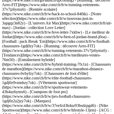
(https://www.nike.com/gb/launch/upcoming) - [Running : découvre
Aero-FIT](https://www.nike.com/ch/fr/w/running-vetements-
37v7jz6ymx6) - [Rentrée scolaire]
(https://www.nike.com/ch/fr/w/back-to-school-840ik)
- [Notre
sélection](https://www.nike.com/ch/fr/w/nouveau-just-in-
3apgqz3n82y) - [L'univers Air Max](https://www.nike.com/ch/fr/air-
max) - [Jordan : collection Love Letter]
(https://www.nike.com/ch/fr/w/love-letter-7xkbw) - [Le meilleur de
Jordan](https://www.nike.com/ch/fr/w/best-of-jordan-brand-j0oa) -
[Football : pack Break 'Em](https://www.nike.com/ch/fr/w/football-
chaussures-1gdj0zy7ok) - [Running : découvre Aero-FIT]
(https://www.nike.com/ch/fr/w/running-vetements-37v7jz6ymx6)
-
[Tendances](https://www.nike.com/ch/fr/w/meilleures-ventes-
76m50) - [Entraînement hybride]
(https://www.nike.com/ch/fr/w/hybrid-training-7fx1n) - [Chaussures
de marathon](https://www.nike.com/ch/fr/w/marathon-distance-
chaussures-6vbyfzy7ok) - [Chaussures de foot d'élite]
(https://www.nike.com/ch/fr/w/elite-football-chaussures-
1gdj0z9vmnhzy7ok) - [Vêtements sportswear]
(https://www.nike.com/ch/fr/w/sportswear-vetements-
43h4uz6ymx6) - [Crampons de foot pro]
(https://www.nike.com/ch/fr/w/pro-football-chaussures-
1gdj0z2a2jzy7ok)
- [Marques]
(https://www.nike.com/ch/fr/w/37eefz43h4uz93bsdzpgd6) - [Nike
Sportswear](https://www.nike.com/ch/fr/w/lifestyle-13jrm) - [ACG :