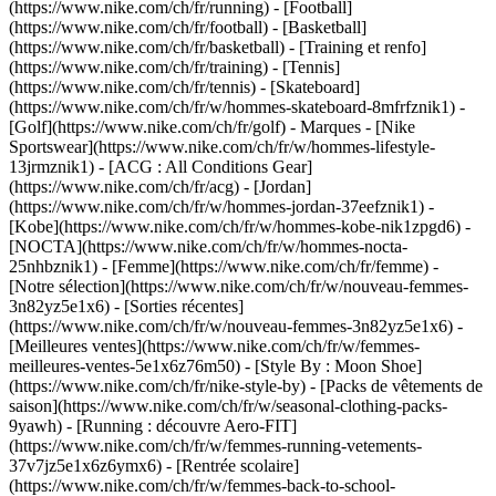
(https://www.nike.com/ch/fr/running) - [Football]
(https://www.nike.com/ch/fr/football) - [Basketball]
(https://www.nike.com/ch/fr/basketball) - [Training et renfo]
(https://www.nike.com/ch/fr/training) - [Tennis]
(https://www.nike.com/ch/fr/tennis) - [Skateboard]
(https://www.nike.com/ch/fr/w/hommes-skateboard-8mfrfznik1) -
[Golf](https://www.nike.com/ch/fr/golf)
- Marques - [Nike
Sportswear](https://www.nike.com/ch/fr/w/hommes-lifestyle-
13jrmznik1) - [ACG : All Conditions Gear]
(https://www.nike.com/ch/fr/acg) - [Jordan]
(https://www.nike.com/ch/fr/w/hommes-jordan-37eefznik1) -
[Kobe](https://www.nike.com/ch/fr/w/hommes-kobe-nik1zpgd6) -
[NOCTA](https://www.nike.com/ch/fr/w/hommes-nocta-
25nhbznik1) - [Femme](https://www.nike.com/ch/fr/femme) -
[Notre sélection](https://www.nike.com/ch/fr/w/nouveau-femmes-
3n82yz5e1x6) - [Sorties récentes]
(https://www.nike.com/ch/fr/w/nouveau-femmes-3n82yz5e1x6) -
[Meilleures ventes](https://www.nike.com/ch/fr/w/femmes-
meilleures-ventes-5e1x6z76m50) - [Style By : Moon Shoe]
(https://www.nike.com/ch/fr/nike-style-by) - [Packs de vêtements de
saison](https://www.nike.com/ch/fr/w/seasonal-clothing-packs-
9yawh) - [Running : découvre Aero-FIT]
(https://www.nike.com/ch/fr/w/femmes-running-vetements-
37v7jz5e1x6z6ymx6) - [Rentrée scolaire]
(https://www.nike.com/ch/fr/w/femmes-back-to-school-