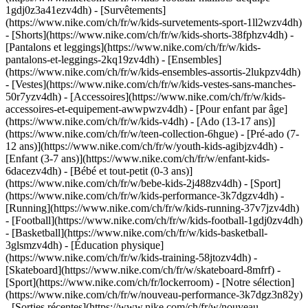
1gdj0z3a41ezv4dh) - [Survêtements]
(https://www.nike.com/ch/fr/w/kids-survetements-sport-1ll2wzv4dh)
- [Shorts](https://www.nike.com/ch/fr/w/kids-shorts-38fphzv4dh) -
[Pantalons et leggings](https://www.nike.com/ch/fr/w/kids-
pantalons-et-leggings-2kq19zv4dh) - [Ensembles]
(https://www.nike.com/ch/fr/w/kids-ensembles-assortis-2lukpzv4dh)
- [Vestes](https://www.nike.com/ch/fr/w/kids-vestes-sans-manches-
50r7yzv4dh) - [Accessoires](https://www.nike.com/ch/fr/w/kids-
accessoires-et-equipement-awwpwzv4dh)
- [Pour enfant par âge]
(https://www.nike.com/ch/fr/w/kids-v4dh) - [Ado (13-17 ans)]
(https://www.nike.com/ch/fr/w/teen-collection-6hgue) - [Pré-ado (7-
12 ans)](https://www.nike.com/ch/fr/w/youth-kids-agibjzv4dh) -
[Enfant (3-7 ans)](https://www.nike.com/ch/fr/w/enfant-kids-
6dacezv4dh) - [Bébé et tout-petit (0-3 ans)]
(https://www.nike.com/ch/fr/w/bebe-kids-2j488zv4dh)
- [Sport]
(https://www.nike.com/ch/fr/w/kids-performance-3k7dgzv4dh) -
[Running](https://www.nike.com/ch/fr/w/kids-running-37v7jzv4dh)
- [Football](https://www.nike.com/ch/fr/w/kids-football-1gdj0zv4dh)
- [Basketball](https://www.nike.com/ch/fr/w/kids-basketball-
3glsmzv4dh) - [Éducation physique]
(https://www.nike.com/ch/fr/w/kids-training-58jtozv4dh) -
[Skateboard](https://www.nike.com/ch/fr/w/skateboard-8mfrf) -
[Sport](https://www.nike.com/ch/fr/lockerroom) - [Notre sélection]
(https://www.nike.com/ch/fr/w/nouveau-performance-3k7dgz3n82y)
- [Sorties récentes](https://www.nike.com/ch/fr/w/nouveau-