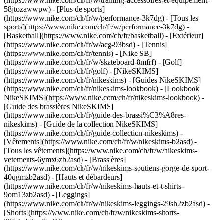
(https://www.nike.com/ch/fr/w/training-accessoires-et-equipement-
58jtozawwpw)
- [Plus de sports]
(https://www.nike.com/ch/fr/w/performance-3k7dg) - [Tous les
sports](https://www.nike.com/ch/fr/w/performance-3k7dg) -
[Basketball](https://www.nike.com/ch/fr/basketball) - [Extérieur]
(https://www.nike.com/ch/fr/w/acg-93bsd) - [Tennis]
(https://www.nike.com/ch/fr/tennis) - [Nike SB]
(https://www.nike.com/ch/fr/w/skateboard-8mfrf) - [Golf]
(https://www.nike.com/ch/fr/golf) - [NikeSKIMS]
(https://www.nike.com/ch/fr/nikeskims) - [Guides NikeSKIMS]
(https://www.nike.com/ch/fr/nikeskims-lookbook) - [Lookbook
NikeSKIMS](https://www.nike.com/ch/fr/nikeskims-lookbook) -
[Guide des brassières NikeSKIMS]
(https://www.nike.com/ch/fr/guide-des-brassi%C3%A8res-
nikeskims) - [Guide de la collection NikeSKIMS]
(https://www.nike.com/ch/fr/guide-collection-nikeskims)
-
[Vêtements](https://www.nike.com/ch/fr/w/nikeskims-b2asd) -
[Tous les vêtements](https://www.nike.com/ch/fr/w/nikeskims-
vetements-6ymx6zb2asd) - [Brassières]
(https://www.nike.com/ch/fr/w/nikeskims-soutiens-gorge-de-sport-
40qgmzb2asd) - [Hauts et débardeurs]
(https://www.nike.com/ch/fr/w/nikeskims-hauts-et-t-shirts-
9om13zb2asd) - [Leggings]
(https://www.nike.com/ch/fr/w/nikeskims-leggings-29sh2zb2asd) -
[Shorts](https://www.nike.com/ch/fr/w/nikeskims-shorts-