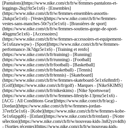
[Pantalons](https://www.nike.com/ch/fr/w/femmes-pantalons-et-
leggings-2kq19z5e1x6) - [Ensembles]
(https://www.nike.com/ch/fr/w/femmes-ensembles-assortis-
2lukpz5e1x6) - [Vestes](https://www.nike.com/ch/fr/w/femmes-
vestes-sans-manches-50r7yz5e1x6) - [Brassières de sport]
(https://www.nike.com/ch/fr/w/femmes-soutiens-gorge-de-sport-
40qgmz5e1x6) - [Accessoires]
(https://www.nike.com/ch/fr/w/femmes-accessoires-et-equipement-
5e1x6zawwpw)
- [Sport](https://www.nike.com/ch/fr/w/femmes-
performance-3k7dgz5e1x6) - [Training et renfo]
(https://www.nike.com/ch/fr/training) - [Running]
(https://www.nike.com/ch/fr/running) - [Football]
(https://www.nike.com/ch/fr/football) - [Basketball]
(https://www.nike.com/ch/fr/basketball) - [Tennis]
(https://www.nike.com/ch/fr/tennis) - [Skateboard]
(https://www.nike.com/ch/fr/w/femmes-skateboard-5e1x6z8mfrf) -
[Golf](https://www.nike.com/ch/fr/golf)
- Marques - [NikeSKIMS]
(https://www.nike.com/ch/fr/nikeskims) - [Nike Sportswear]
(https://www.nike.com/ch/fr/w/femmes-lifestyle-13jrmz5e1x6) -
[ACG : All Conditions Gear](https://www.nike.com/ch/fr/acg) -
[Jordan](https://www.nike.com/ch/fr/w/femmes-jordan-
37eefz5e1x6) - [Kobe](https://www.nike.com/ch/fr/w/femmes-kobe-
5e1x6zpgd6) - [Enfant](https://www.nike.com/ch/fr/enfant) - [Notre
sélection](https://www.nike.com/ch/fr/w/nouveau-kids-3n82yzv4dh)
- [Sorties récentes](https://www.nike.com/ch/fr/w/nouveau-kids-