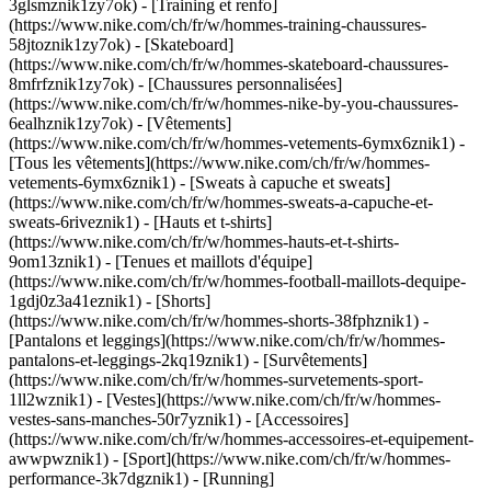
3glsmznik1zy7ok) - [Training et renfo]
(https://www.nike.com/ch/fr/w/hommes-training-chaussures-
58jtoznik1zy7ok) - [Skateboard]
(https://www.nike.com/ch/fr/w/hommes-skateboard-chaussures-
8mfrfznik1zy7ok) - [Chaussures personnalisées]
(https://www.nike.com/ch/fr/w/hommes-nike-by-you-chaussures-
6ealhznik1zy7ok)
- [Vêtements]
(https://www.nike.com/ch/fr/w/hommes-vetements-6ymx6znik1) -
[Tous les vêtements](https://www.nike.com/ch/fr/w/hommes-
vetements-6ymx6znik1) - [Sweats à capuche et sweats]
(https://www.nike.com/ch/fr/w/hommes-sweats-a-capuche-et-
sweats-6riveznik1) - [Hauts et t-shirts]
(https://www.nike.com/ch/fr/w/hommes-hauts-et-t-shirts-
9om13znik1) - [Tenues et maillots d'équipe]
(https://www.nike.com/ch/fr/w/hommes-football-maillots-dequipe-
1gdj0z3a41eznik1) - [Shorts]
(https://www.nike.com/ch/fr/w/hommes-shorts-38fphznik1) -
[Pantalons et leggings](https://www.nike.com/ch/fr/w/hommes-
pantalons-et-leggings-2kq19znik1) - [Survêtements]
(https://www.nike.com/ch/fr/w/hommes-survetements-sport-
1ll2wznik1) - [Vestes](https://www.nike.com/ch/fr/w/hommes-
vestes-sans-manches-50r7yznik1) - [Accessoires]
(https://www.nike.com/ch/fr/w/hommes-accessoires-et-equipement-
awwpwznik1)
- [Sport](https://www.nike.com/ch/fr/w/hommes-
performance-3k7dgznik1) - [Running]