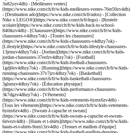
3n82yzv4dh) - [Meilleures ventes]
(https://www.nike.com/ch/fr/w/kids-meilleures-ventes-76m50zv4dh)
- [Destination ado](https://www.nike.com/ch/fr/ados) - [Collection
Nike x LEGO®](https://www.nike.com/ch/fr/lego) - [Rentrée
scolaire](https://www.nike.com/ch/fr/w/kids-back-to-school-
840ikzv4dh)
- [Chaussures](https://www.nike.com/ch/fr/w/kids-
chaussures-v4dhzy7ok) - [Toutes les chaussures]
(https://www.nike.com/ch/fr/w/kids-chaussures-v4dhzy7ok) -
[Lifestyle](https://www.nike.com/ch/fr/w/kids-lifestyle-chaussures-
13jrmzv4dhzy7ok) - [Jordan](https://www.nike.com/ch/fr/w/kids-
jordan-chaussures-37eefzv4dhzy7ok) - [Football]
(https://www.nike.com/ch/fr/w/kids-football-chaussures-
1gdj0zv4dhzy7ok) - [Running](https://www.nike.com/ch/fr/w/kids-
running-chaussures-37v7jzv4dhzy7ok) - [Basketball]
(https://www.nike.com/ch/fr/w/kids-basketball-chaussures-
3glsmzv4dhzy7ok) - [Éducation physique]
(https://www.nike.com/ch/fr/w/kids-performance-chaussures-
3k7dgzv4dhzy7ok)
- [Vêtements]
(https://www.nike.com/ch/fr/w/kids-vetements-6ymx6zv4dh) -
[Tous les vêtements](https://www.nike.com/ch/fr/w/kids-vetements-
6ymx6zv4dh) - [Sweats à capuche et sweats]
(https://www.nike.com/ch/fr/w/kids-sweats-a-capuche-et-sweats-
6rivezv4dh) - [Hauts et t-shirts](https://www.nike.com/ch/fr/w/kids-
hauts-et-t-shirts-9om13zv4dh) - [Tenues et maillots d'équipe]
(https://www.nike.com/ch/fr/w/kids-football-maillots-dequipe-