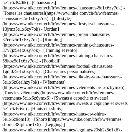
5e1x6z840ik)
- [Chaussures]
(https://www.nike.com/ch/fr/w/femmes-chaussures-5e1x6zy7ok) -
[Toutes les chaussures](https://www.nike.com/ch/fr/w/femmes-
chaussures-5e1x6zy7ok) - [Lifestyle]
(https://www.nike.com/ch/fr/w/femmes-lifestyle-chaussures-
13jrmz5e1x6zy7ok) - [Jordan]
(https://www.nike.com/ch/fr/w/femmes-jordan-chaussures-
37eefz5e1x6zy7ok) - [Running]
(https://www.nike.com/ch/fr/w/femmes-running-chaussures-
37v7jz5e1x6zy7ok) - [Training et renfo]
(https://www.nike.com/ch/fr/w/femmes-training-chaussures-
58jtoz5e1x6zy7ok) - [Football]
(https://www.nike.com/ch/fr/w/femmes-football-chaussures-
1gdj0z5e1x6zy7ok) - [Chaussures personnalisées]
(https://www.nike.com/ch/fr/w/femmes-nike-by-you-chaussures-
5e1x6z6ealhzy7ok)
- [Vêtements]
(https://www.nike.com/ch/fr/w/femmes-vetements-5e1x6z6ymx6) -
[Tous les vêtements](https://www.nike.com/ch/fr/w/femmes-
vetements-5e1x6z6ymx6) - [Sweats à capuche et sweats]
(https://www.nike.com/ch/fr/w/femmes-sweats-a-capuche-et-sweats-
5e1x6z6rive) - [Hauts et t-shirts]
(https://www.nike.com/ch/fr/w/femmes-hauts-et-t-shirts-
5e1x6z9om13) - [Shorts](https://www.nike.com/ch/fr/w/femmes-
shorts-38fphz5e1x6) - [Leggings]
(https://www.nike.com/ch/fr/w/femmes-leggings-29sh2z5e1x6) -