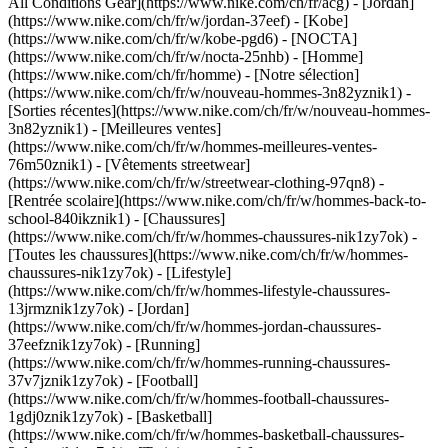
All Conditions Gear](https://www.nike.com/ch/fr/acg) - [Jordan]
(https://www.nike.com/ch/fr/w/jordan-37eef) - [Kobe]
(https://www.nike.com/ch/fr/w/kobe-pgd6) - [NOCTA]
(https://www.nike.com/ch/fr/w/nocta-25nhb) - [Homme]
(https://www.nike.com/ch/fr/homme) - [Notre sélection]
(https://www.nike.com/ch/fr/w/nouveau-hommes-3n82yznik1) -
[Sorties récentes](https://www.nike.com/ch/fr/w/nouveau-hommes-
3n82yznik1) - [Meilleures ventes]
(https://www.nike.com/ch/fr/w/hommes-meilleures-ventes-
76m50znik1) - [Vêtements streetwear]
(https://www.nike.com/ch/fr/w/streetwear-clothing-97qn8) -
[Rentrée scolaire](https://www.nike.com/ch/fr/w/hommes-back-to-
school-840ikznik1)
- [Chaussures]
(https://www.nike.com/ch/fr/w/hommes-chaussures-nik1zy7ok) -
[Toutes les chaussures](https://www.nike.com/ch/fr/w/hommes-
chaussures-nik1zy7ok) - [Lifestyle]
(https://www.nike.com/ch/fr/w/hommes-lifestyle-chaussures-
13jrmznik1zy7ok) - [Jordan]
(https://www.nike.com/ch/fr/w/hommes-jordan-chaussures-
37eefznik1zy7ok) - [Running]
(https://www.nike.com/ch/fr/w/hommes-running-chaussures-
37v7jznik1zy7ok) - [Football]
(https://www.nike.com/ch/fr/w/hommes-football-chaussures-
1gdj0znik1zy7ok) - [Basketball]
(https://www.nike.com/ch/fr/w/hommes-basketball-chaussures-