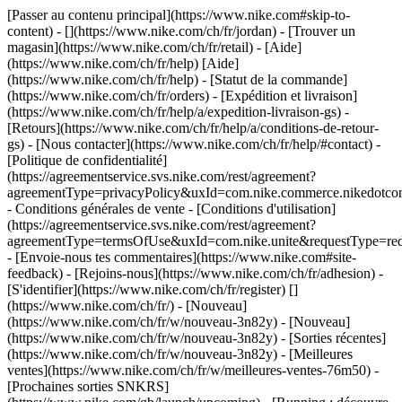
[Passer au contenu principal](https://www.nike.com#skip-to-
content) - [](https://www.nike.com/ch/fr/jordan)
- [Trouver un
magasin](https://www.nike.com/ch/fr/retail) - [Aide]
(https://www.nike.com/ch/fr/help) [Aide]
(https://www.nike.com/ch/fr/help) - [Statut de la commande]
(https://www.nike.com/ch/fr/orders) - [Expédition et livraison]
(https://www.nike.com/ch/fr/help/a/expedition-livraison-gs) -
[Retours](https://www.nike.com/ch/fr/help/a/conditions-de-retour-
gs) - [Nous contacter](https://www.nike.com/ch/fr/help/#contact) -
[Politique de confidentialité]
(https://agreementservice.svs.nike.com/rest/agreement?
agreementType=privacyPolicy&uxId=com.nike.commerce.nikedotco
- Conditions générales de vente - [Conditions d'utilisation]
(https://agreementservice.svs.nike.com/rest/agreement?
agreementType=termsOfUse&uxId=com.nike.unite&requestType=redi
- [Envoie-nous tes commentaires](https://www.nike.com#site-
feedback) - [Rejoins-nous](https://www.nike.com/ch/fr/adhesion) -
[S'identifier](https://www.nike.com/ch/fr/register)
[]
(https://www.nike.com/ch/fr/) - [Nouveau]
(https://www.nike.com/ch/fr/w/nouveau-3n82y) - [Nouveau]
(https://www.nike.com/ch/fr/w/nouveau-3n82y) - [Sorties récentes]
(https://www.nike.com/ch/fr/w/nouveau-3n82y) - [Meilleures
ventes](https://www.nike.com/ch/fr/w/meilleures-ventes-76m50) -
[Prochaines sorties SNKRS]