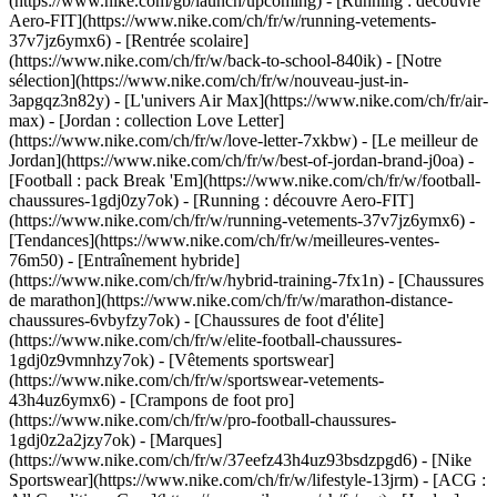
(https://www.nike.com/gb/launch/upcoming) - [Running : découvre
Aero-FIT](https://www.nike.com/ch/fr/w/running-vetements-
37v7jz6ymx6) - [Rentrée scolaire]
(https://www.nike.com/ch/fr/w/back-to-school-840ik)
- [Notre
sélection](https://www.nike.com/ch/fr/w/nouveau-just-in-
3apgqz3n82y) - [L'univers Air Max](https://www.nike.com/ch/fr/air-
max) - [Jordan : collection Love Letter]
(https://www.nike.com/ch/fr/w/love-letter-7xkbw) - [Le meilleur de
Jordan](https://www.nike.com/ch/fr/w/best-of-jordan-brand-j0oa) -
[Football : pack Break 'Em](https://www.nike.com/ch/fr/w/football-
chaussures-1gdj0zy7ok) - [Running : découvre Aero-FIT]
(https://www.nike.com/ch/fr/w/running-vetements-37v7jz6ymx6)
-
[Tendances](https://www.nike.com/ch/fr/w/meilleures-ventes-
76m50) - [Entraînement hybride]
(https://www.nike.com/ch/fr/w/hybrid-training-7fx1n) - [Chaussures
de marathon](https://www.nike.com/ch/fr/w/marathon-distance-
chaussures-6vbyfzy7ok) - [Chaussures de foot d'élite]
(https://www.nike.com/ch/fr/w/elite-football-chaussures-
1gdj0z9vmnhzy7ok) - [Vêtements sportswear]
(https://www.nike.com/ch/fr/w/sportswear-vetements-
43h4uz6ymx6) - [Crampons de foot pro]
(https://www.nike.com/ch/fr/w/pro-football-chaussures-
1gdj0z2a2jzy7ok)
- [Marques]
(https://www.nike.com/ch/fr/w/37eefz43h4uz93bsdzpgd6) - [Nike
Sportswear](https://www.nike.com/ch/fr/w/lifestyle-13jrm) - [ACG :