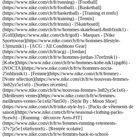
(https://www.nike.com/ch/fr/running) - [Football]
(https://www.nike.com/ch/fr/football) - [Basketball]
(https://www.nike.com/ch/fr/basketball) - [Training et renfo]
(https://www.nike.com/ch/fr/training) - [Tennis]
(https://www.nike.com/ch/fr/tennis) - [Skateboard]
(https://www.nike.com/ch/fr/w/hommes-skateboard-8mfrfznik1) -
[Golf](https://www.nike.com/ch/fr/golf)
- Marques - [Nike
Sportswear](https://www.nike.com/ch/fr/w/hommes-lifestyle-
13jrmznik1) - [ACG : All Conditions Gear]
(https://www.nike.com/ch/fr/acg) - [Jordan]
(https://www.nike.com/ch/fr/w/hommes-jordan-37eefznik1) -
[Kobe](https://www.nike.com/ch/fr/w/hommes-kobe-nik1zpgd6) -
[NOCTA](https://www.nike.com/ch/fr/w/hommes-nocta-
25nhbznik1) - [Femme](https://www.nike.com/ch/fr/femme) -
[Notre sélection](https://www.nike.com/ch/fr/w/nouveau-femmes-
3n82yz5e1x6) - [Sorties récentes]
(https://www.nike.com/ch/fr/w/nouveau-femmes-3n82yz5e1x6) -
[Meilleures ventes](https://www.nike.com/ch/fr/w/femmes-
meilleures-ventes-5e1x6z76m50) - [Style By : Moon Shoe]
(https://www.nike.com/ch/fr/nike-style-by) - [Packs de vêtements de
saison](https://www.nike.com/ch/fr/w/seasonal-clothing-packs-
9yawh) - [Running : découvre Aero-FIT]
(https://www.nike.com/ch/fr/w/femmes-running-vetements-
37v7jz5e1x6z6ymx6) - [Rentrée scolaire]
(https://www.nike.com/ch/fr/w/femmes-back-to-school-