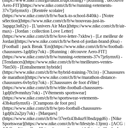
(https://www.nike.com/gb/launch/upcoming) - [Running : découvre
Aero-FIT](https://www.nike.com/ch/fr/w/running-vetements-
37v7jz6ymx6) - [Rentrée scolaire]
(https://www.nike.com/ch/fr/w/back-to-school-840ik)
- [Notre
sélection](https://www.nike.com/ch/fr/w/nouveau-just-in-
3apgqz3n82y) - [L'univers Air Max](https://www.nike.com/ch/fr/air-
max) - [Jordan : collection Love Letter]
(https://www.nike.com/ch/fr/w/love-letter-7xkbw) - [Le meilleur de
Jordan](https://www.nike.com/ch/fr/w/best-of-jordan-brand-j0oa) -
[Football : pack Break 'Em](https://www.nike.com/ch/fr/w/football-
chaussures-1gdj0zy7ok) - [Running : découvre Aero-FIT]
(https://www.nike.com/ch/fr/w/running-vetements-37v7jz6ymx6)
-
[Tendances](https://www.nike.com/ch/fr/w/meilleures-ventes-
76m50) - [Entraînement hybride]
(https://www.nike.com/ch/fr/w/hybrid-training-7fx1n) - [Chaussures
de marathon](https://www.nike.com/ch/fr/w/marathon-distance-
chaussures-6vbyfzy7ok) - [Chaussures de foot d'élite]
(https://www.nike.com/ch/fr/w/elite-football-chaussures-
1gdj0z9vmnhzy7ok) - [Vêtements sportswear]
(https://www.nike.com/ch/fr/w/sportswear-vetements-
43h4uz6ymx6) - [Crampons de foot pro]
(https://www.nike.com/ch/fr/w/pro-football-chaussures-
1gdj0z2a2jzy7ok)
- [Marques]
(https://www.nike.com/ch/fr/w/37eefz43h4uz93bsdzpgd6) - [Nike
Sportswear](https://www.nike.com/ch/fr/w/lifestyle-13jrm) - [ACG :