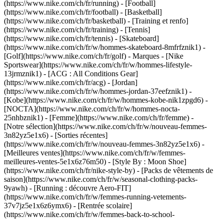
(https://www.nike.com/ch/fr/running) - [Football]
(https://www.nike.com/ch/fr/football) - [Basketball]
(https://www.nike.com/ch/fr/basketball) - [Training et renfo]
(https://www.nike.com/ch/fr/training) - [Tennis]
(https://www.nike.com/ch/fr/tennis) - [Skateboard]
(https://www.nike.com/ch/fr/w/hommes-skateboard-8mfrfznik1) -
[Golf](https://www.nike.com/ch/fr/golf)
- Marques - [Nike
Sportswear](https://www.nike.com/ch/fr/w/hommes-lifestyle-
13jrmznik1) - [ACG : All Conditions Gear]
(https://www.nike.com/ch/fr/acg) - [Jordan]
(https://www.nike.com/ch/fr/w/hommes-jordan-37eefznik1) -
[Kobe](https://www.nike.com/ch/fr/w/hommes-kobe-nik1zpgd6) -
[NOCTA](https://www.nike.com/ch/fr/w/hommes-nocta-
25nhbznik1) - [Femme](https://www.nike.com/ch/fr/femme) -
[Notre sélection](https://www.nike.com/ch/fr/w/nouveau-femmes-
3n82yz5e1x6) - [Sorties récentes]
(https://www.nike.com/ch/fr/w/nouveau-femmes-3n82yz5e1x6) -
[Meilleures ventes](https://www.nike.com/ch/fr/w/femmes-
meilleures-ventes-5e1x6z76m50) - [Style By : Moon Shoe]
(https://www.nike.com/ch/fr/nike-style-by) - [Packs de vêtements de
saison](https://www.nike.com/ch/fr/w/seasonal-clothing-packs-
9yawh) - [Running : découvre Aero-FIT]
(https://www.nike.com/ch/fr/w/femmes-running-vetements-
37v7jz5e1x6z6ymx6) - [Rentrée scolaire]
(https://www.nike.com/ch/fr/w/femmes-back-to-school-