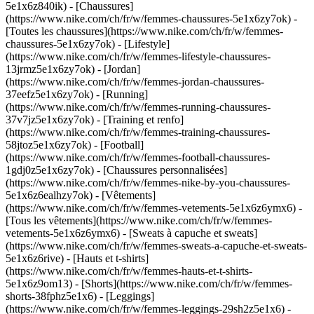
5e1x6z840ik)
- [Chaussures]
(https://www.nike.com/ch/fr/w/femmes-chaussures-5e1x6zy7ok) -
[Toutes les chaussures](https://www.nike.com/ch/fr/w/femmes-
chaussures-5e1x6zy7ok) - [Lifestyle]
(https://www.nike.com/ch/fr/w/femmes-lifestyle-chaussures-
13jrmz5e1x6zy7ok) - [Jordan]
(https://www.nike.com/ch/fr/w/femmes-jordan-chaussures-
37eefz5e1x6zy7ok) - [Running]
(https://www.nike.com/ch/fr/w/femmes-running-chaussures-
37v7jz5e1x6zy7ok) - [Training et renfo]
(https://www.nike.com/ch/fr/w/femmes-training-chaussures-
58jtoz5e1x6zy7ok) - [Football]
(https://www.nike.com/ch/fr/w/femmes-football-chaussures-
1gdj0z5e1x6zy7ok) - [Chaussures personnalisées]
(https://www.nike.com/ch/fr/w/femmes-nike-by-you-chaussures-
5e1x6z6ealhzy7ok)
- [Vêtements]
(https://www.nike.com/ch/fr/w/femmes-vetements-5e1x6z6ymx6) -
[Tous les vêtements](https://www.nike.com/ch/fr/w/femmes-
vetements-5e1x6z6ymx6) - [Sweats à capuche et sweats]
(https://www.nike.com/ch/fr/w/femmes-sweats-a-capuche-et-sweats-
5e1x6z6rive) - [Hauts et t-shirts]
(https://www.nike.com/ch/fr/w/femmes-hauts-et-t-shirts-
5e1x6z9om13) - [Shorts](https://www.nike.com/ch/fr/w/femmes-
shorts-38fphz5e1x6) - [Leggings]
(https://www.nike.com/ch/fr/w/femmes-leggings-29sh2z5e1x6) -