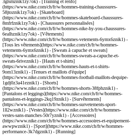
3glsmznik1zy7ok) - [Training et renfo]
(https://www.nike.com/ch/fr/w/hommes-training-chaussures-
58jtoznik1zy7ok) - [Skateboard]
(https://www.nike.com/ch/fr/w/hommes-skateboard-chaussures-
8mfrfznik1zy7ok) - [Chaussures personnalisées]
(https://www.nike.com/ch/fr/w/hommes-nike-by-you-chaussures-
6ealhznik1zy7ok)
- [Vêtements]
(https://www.nike.com/ch/fr/w/hommes-vetements-6ymx6znik1) -
[Tous les vêtements](https://www.nike.com/ch/fr/w/hommes-
vetements-6ymx6znik1) - [Sweats à capuche et sweats]
(https://www.nike.com/ch/fr/w/hommes-sweats-a-capuche-et-
sweats-6riveznik1) - [Hauts et t-shirts]
(https://www.nike.com/ch/fr/w/hommes-hauts-et-t-shirts-
9om13znik1) - [Tenues et maillots d'équipe]
(https://www.nike.com/ch/fr/w/hommes-football-maillots-dequipe-
1gdj0z3a41eznik1) - [Shorts]
(https://www.nike.com/ch/fr/w/hommes-shorts-38fphznik1) -
[Pantalons et leggings](https://www.nike.com/ch/fr/w/hommes-
pantalons-et-leggings-2kq19znik1) - [Survêtements]
(https://www.nike.com/ch/fr/w/hommes-survetements-sport-
1ll2wznik1) - [Vestes](https://www.nike.com/ch/fr/w/hommes-
vestes-sans-manches-50r7yznik1) - [Accessoires]
(https://www.nike.com/ch/fr/w/hommes-accessoires-et-equipement-
awwpwznik1)
- [Sport](https://www.nike.com/ch/fr/w/hommes-
performance-3k7dgznik1) - [Running]