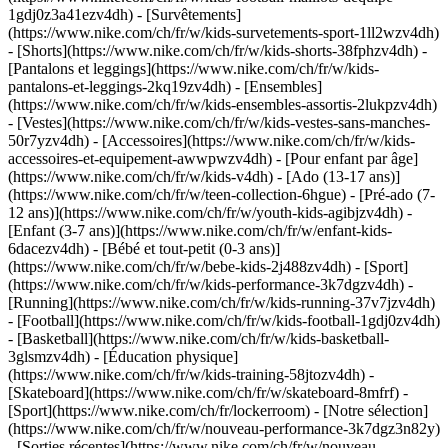
1gdj0z3a41ezv4dh) - [Survêtements]
(https://www.nike.com/ch/fr/w/kids-survetements-sport-1ll2wzv4dh)
- [Shorts](https://www.nike.com/ch/fr/w/kids-shorts-38fphzv4dh) -
[Pantalons et leggings](https://www.nike.com/ch/fr/w/kids-
pantalons-et-leggings-2kq19zv4dh) - [Ensembles]
(https://www.nike.com/ch/fr/w/kids-ensembles-assortis-2lukpzv4dh)
- [Vestes](https://www.nike.com/ch/fr/w/kids-vestes-sans-manches-
50r7yzv4dh) - [Accessoires](https://www.nike.com/ch/fr/w/kids-
accessoires-et-equipement-awwpwzv4dh)
- [Pour enfant par âge]
(https://www.nike.com/ch/fr/w/kids-v4dh) - [Ado (13-17 ans)]
(https://www.nike.com/ch/fr/w/teen-collection-6hgue) - [Pré-ado (7-
12 ans)](https://www.nike.com/ch/fr/w/youth-kids-agibjzv4dh) -
[Enfant (3-7 ans)](https://www.nike.com/ch/fr/w/enfant-kids-
6dacezv4dh) - [Bébé et tout-petit (0-3 ans)]
(https://www.nike.com/ch/fr/w/bebe-kids-2j488zv4dh)
- [Sport]
(https://www.nike.com/ch/fr/w/kids-performance-3k7dgzv4dh) -
[Running](https://www.nike.com/ch/fr/w/kids-running-37v7jzv4dh)
- [Football](https://www.nike.com/ch/fr/w/kids-football-1gdj0zv4dh)
- [Basketball](https://www.nike.com/ch/fr/w/kids-basketball-
3glsmzv4dh) - [Éducation physique]
(https://www.nike.com/ch/fr/w/kids-training-58jtozv4dh) -
[Skateboard](https://www.nike.com/ch/fr/w/skateboard-8mfrf) -
[Sport](https://www.nike.com/ch/fr/lockerroom) - [Notre sélection]
(https://www.nike.com/ch/fr/w/nouveau-performance-3k7dgz3n82y)
- [Sorties récentes](https://www.nike.com/ch/fr/w/nouveau-