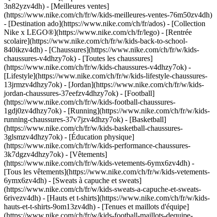
3n82yzv4dh) - [Meilleures ventes]
(https://www.nike.com/ch/fr/w/kids-meilleures-ventes-76m50zv4dh)
- [Destination ado](https://www.nike.com/ch/fr/ados) - [Collection
Nike x LEGO®](https://www.nike.com/ch/fr/lego) - [Rentrée
scolaire](https://www.nike.com/ch/fr/w/kids-back-to-school-
840ikzv4dh)
- [Chaussures](https://www.nike.com/ch/fr/w/kids-
chaussures-v4dhzy7ok) - [Toutes les chaussures]
(https://www.nike.com/ch/fr/w/kids-chaussures-v4dhzy7ok) -
[Lifestyle](https://www.nike.com/ch/fr/w/kids-lifestyle-chaussures-
13jrmzv4dhzy7ok) - [Jordan](https://www.nike.com/ch/fr/w/kids-
jordan-chaussures-37eefzv4dhzy7ok) - [Football]
(https://www.nike.com/ch/fr/w/kids-football-chaussures-
1gdj0zv4dhzy7ok) - [Running](https://www.nike.com/ch/fr/w/kids-
running-chaussures-37v7jzv4dhzy7ok) - [Basketball]
(https://www.nike.com/ch/fr/w/kids-basketball-chaussures-
3glsmzv4dhzy7ok) - [Éducation physique]
(https://www.nike.com/ch/fr/w/kids-performance-chaussures-
3k7dgzv4dhzy7ok)
- [Vêtements]
(https://www.nike.com/ch/fr/w/kids-vetements-6ymx6zv4dh) -
[Tous les vêtements](https://www.nike.com/ch/fr/w/kids-vetements-
6ymx6zv4dh) - [Sweats à capuche et sweats]
(https://www.nike.com/ch/fr/w/kids-sweats-a-capuche-et-sweats-
6rivezv4dh) - [Hauts et t-shirts](https://www.nike.com/ch/fr/w/kids-
hauts-et-t-shirts-9om13zv4dh) - [Tenues et maillots d'équipe]
(https://www.nike.com/ch/fr/w/kids-football-maillots-dequipe-