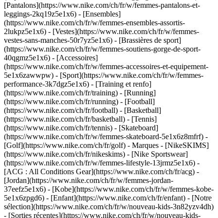
[Pantalons](https://www.nike.com/ch/fr/w/femmes-pantalons-et-
leggings-2kq19z5e1x6) - [Ensembles]
(https://www.nike.com/ch/fr/w/femmes-ensembles-assortis-
2lukpz5e1x6) - [Vestes](https://www.nike.com/ch/fr/w/femmes-
vestes-sans-manches-50r7yz5e1x6) - [Brassières de sport]
(https://www.nike.com/ch/fr/w/femmes-soutiens-gorge-de-sport-
40qgmz5e1x6) - [Accessoires]
(https://www.nike.com/ch/fr/w/femmes-accessoires-et-equipement-
5e1x6zawwpw)
- [Sport](https://www.nike.com/ch/fr/w/femmes-
performance-3k7dgz5e1x6) - [Training et renfo]
(https://www.nike.com/ch/fr/training) - [Running]
(https://www.nike.com/ch/fr/running) - [Football]
(https://www.nike.com/ch/fr/football) - [Basketball]
(https://www.nike.com/ch/fr/basketball) - [Tennis]
(https://www.nike.com/ch/fr/tennis) - [Skateboard]
(https://www.nike.com/ch/fr/w/femmes-skateboard-5e1x6z8mfrf) -
[Golf](https://www.nike.com/ch/fr/golf)
- Marques - [NikeSKIMS]
(https://www.nike.com/ch/fr/nikeskims) - [Nike Sportswear]
(https://www.nike.com/ch/fr/w/femmes-lifestyle-13jrmz5e1x6) -
[ACG : All Conditions Gear](https://www.nike.com/ch/fr/acg) -
[Jordan](https://www.nike.com/ch/fr/w/femmes-jordan-
37eefz5e1x6) - [Kobe](https://www.nike.com/ch/fr/w/femmes-kobe-
5e1x6zpgd6) - [Enfant](https://www.nike.com/ch/fr/enfant) - [Notre
sélection](https://www.nike.com/ch/fr/w/nouveau-kids-3n82yzv4dh)
- [Sorties récentes](https://www.nike.com/ch/fr/w/nouveau-kids-