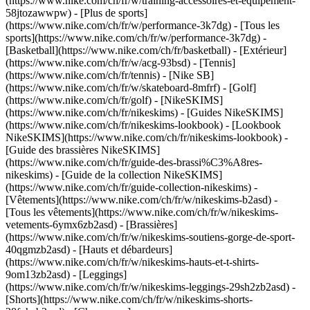
(https://www.nike.com/ch/fr/w/training-accessoires-et-equipement-
58jtozawwpw)
- [Plus de sports]
(https://www.nike.com/ch/fr/w/performance-3k7dg) - [Tous les
sports](https://www.nike.com/ch/fr/w/performance-3k7dg) -
[Basketball](https://www.nike.com/ch/fr/basketball) - [Extérieur]
(https://www.nike.com/ch/fr/w/acg-93bsd) - [Tennis]
(https://www.nike.com/ch/fr/tennis) - [Nike SB]
(https://www.nike.com/ch/fr/w/skateboard-8mfrf) - [Golf]
(https://www.nike.com/ch/fr/golf) - [NikeSKIMS]
(https://www.nike.com/ch/fr/nikeskims) - [Guides NikeSKIMS]
(https://www.nike.com/ch/fr/nikeskims-lookbook) - [Lookbook
NikeSKIMS](https://www.nike.com/ch/fr/nikeskims-lookbook) -
[Guide des brassières NikeSKIMS]
(https://www.nike.com/ch/fr/guide-des-brassi%C3%A8res-
nikeskims) - [Guide de la collection NikeSKIMS]
(https://www.nike.com/ch/fr/guide-collection-nikeskims)
-
[Vêtements](https://www.nike.com/ch/fr/w/nikeskims-b2asd) -
[Tous les vêtements](https://www.nike.com/ch/fr/w/nikeskims-
vetements-6ymx6zb2asd) - [Brassières]
(https://www.nike.com/ch/fr/w/nikeskims-soutiens-gorge-de-sport-
40qgmzb2asd) - [Hauts et débardeurs]
(https://www.nike.com/ch/fr/w/nikeskims-hauts-et-t-shirts-
9om13zb2asd) - [Leggings]
(https://www.nike.com/ch/fr/w/nikeskims-leggings-29sh2zb2asd) -
[Shorts](https://www.nike.com/ch/fr/w/nikeskims-shorts-