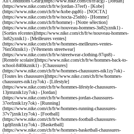
All Conditions Gear](https://www.nike.com/ch/fr/acg) - [Jordan]
(https://www.nike.com/ch/fr/w/jordan-37eef) - [Kobe]
(https://www.nike.com/ch/fr/w/kobe-pgd6) - [NOCTA]
(https://www.nike.com/ch/fr/w/nocta-25nhb) - [Homme]
(https://www.nike.com/ch/fr/homme) - [Notre sélection]
(https://www.nike.com/ch/fr/w/nouveau-hommes-3n82yznik1) -
[Sorties récentes](https://www.nike.com/ch/fr/w/nouveau-hommes-
3n82yznik1) - [Meilleures ventes]
(https://www.nike.com/ch/fr/w/hommes-meilleures-ventes-
76m50znik1) - [Vêtements streetwear]
(https://www.nike.com/ch/fr/w/streetwear-clothing-97qn8) -
[Rentrée scolaire](https://www.nike.com/ch/fr/w/hommes-back-to-
school-840ikznik1)
- [Chaussures]
(https://www.nike.com/ch/fr/w/hommes-chaussures-nik1zy7ok) -
[Toutes les chaussures](https://www.nike.com/ch/fr/w/hommes-
chaussures-nik1zy7ok) - [Lifestyle]
(https://www.nike.com/ch/fr/w/hommes-lifestyle-chaussures-
13jrmznik1zy7ok) - [Jordan]
(https://www.nike.com/ch/fr/w/hommes-jordan-chaussures-
37eefznik1zy7ok) - [Running]
(https://www.nike.com/ch/fr/w/hommes-running-chaussures-
37v7jznik1zy7ok) - [Football]
(https://www.nike.com/ch/fr/w/hommes-football-chaussures-
1gdj0znik1zy7ok) - [Basketball]
(https://www.nike.com/ch/fr/w/hommes-basketball-chaussures-