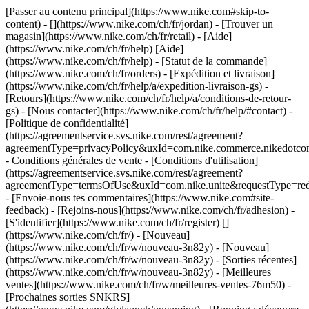
[Passer au contenu principal](https://www.nike.com#skip-to-
content) - [](https://www.nike.com/ch/fr/jordan)
- [Trouver un
magasin](https://www.nike.com/ch/fr/retail) - [Aide]
(https://www.nike.com/ch/fr/help) [Aide]
(https://www.nike.com/ch/fr/help) - [Statut de la commande]
(https://www.nike.com/ch/fr/orders) - [Expédition et livraison]
(https://www.nike.com/ch/fr/help/a/expedition-livraison-gs) -
[Retours](https://www.nike.com/ch/fr/help/a/conditions-de-retour-
gs) - [Nous contacter](https://www.nike.com/ch/fr/help/#contact) -
[Politique de confidentialité]
(https://agreementservice.svs.nike.com/rest/agreement?
agreementType=privacyPolicy&uxId=com.nike.commerce.nikedotco
- Conditions générales de vente - [Conditions d'utilisation]
(https://agreementservice.svs.nike.com/rest/agreement?
agreementType=termsOfUse&uxId=com.nike.unite&requestType=redi
- [Envoie-nous tes commentaires](https://www.nike.com#site-
feedback) - [Rejoins-nous](https://www.nike.com/ch/fr/adhesion) -
[S'identifier](https://www.nike.com/ch/fr/register)
[]
(https://www.nike.com/ch/fr/) - [Nouveau]
(https://www.nike.com/ch/fr/w/nouveau-3n82y) - [Nouveau]
(https://www.nike.com/ch/fr/w/nouveau-3n82y) - [Sorties récentes]
(https://www.nike.com/ch/fr/w/nouveau-3n82y) - [Meilleures
ventes](https://www.nike.com/ch/fr/w/meilleures-ventes-76m50) -
[Prochaines sorties SNKRS]