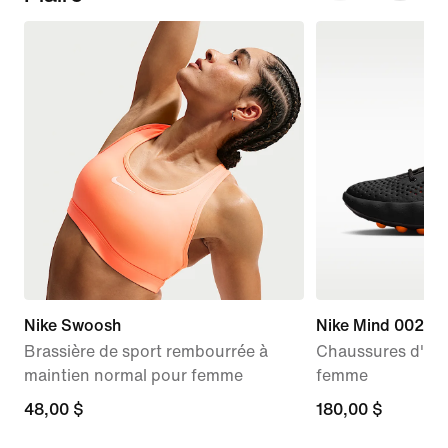
Nike Swoosh
Nike Mind 002
Brassière de sport rembourrée à
Chaussures d'av
maintien normal pour femme
femme
48,00 $
48,00 $
180,00 $
180,00 $