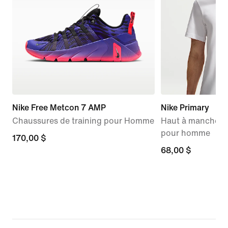
Nike Free Metcon 7 AMP
Nike Primary
Chaussures de training pour Homme
Haut à manches c
pour homme
170,00 $
170,00 $
68,00 $
68,00 $