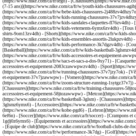
(https://www.nike.com/ca/fr/lego)
- [Chaussures](https://www.nike.co
(7-15 ans)](https://www.nike.com/ca/fr/w/youth-kids-chaussures-agib
(https://www.nike.com/ca/fr/w/bebe-kids-chaussures-2j488zv4dhzy7ok
(https://www.nike.com/ca/fr/w/kids-running-chaussures-37v7jzv4dhzy7
(https://www.nike.com/ca/fr/w/kids-sandales-claquettes-fl76zv4dh) 
(https://www.nike.com/ca/fr/w/kids-vetements-6ymx6zv4dh) - [Tous le
shirts-9om13zv4dh) - [Shorts](https://www.nike.com/ca/fr/w/kids-sho
(https://www.nike.com/ca/fr/w/kids-ensembles-assortis-2lukpzv4dh) 
(https://www.nike.com/ca/fr/w/kids-performance-3k7dgzv4dh) - [Cour
[Basketball](https://www.nike.com/ca/fr/w/kids-basketball-3glsmzv4
(https://www.nike.com/ca/fr/w/kids-accessoires-et-equipement-awwpwz
(https://www.nike.com/ca/fr/w/sacs-et-sacs-a-dos-9xy71) - [Casquette
accessoires-et-equipement-2083czawwpwzv4dh) - [Sport](https://www
(https://www.nike.com/ca/fr/w/running-chaussures-37v7jzy7ok) - [Vê
et-equipement-37v7jzawwpw) - [Vomero](https://www.nike.com/ca/fr
(https://www.nike.com/ca/fr/w/zoom-structure-running-1sytgz37v7j)
[Chaussures](https://www.nike.com/ca/fr/w/training-chaussures-58jto
accessoires-et-equipement-58jtozawwpw) - [Metcon](https://www.nike
(https://www.nike.com/ca/fr/w/basketball-3glsm) - [Chaussures](http
3glsmz6ymx6) - [Accessoires](https://www.nike.com/ca/fr/w/basketba
(https://www.nike.com/ca/fr/w/kobe-pgd6) - [Lebron](https://www.n
6ef6n)
- [Soccer](https://www.nike.com/ca/fr/soccer) - [Crampons et
1gdj0z6ymx6) - [Équipements et accessoires](https://www.nike.com/c
- [Équipe de club](https://www.nike.com/ca/fr/w/football-clubs-de-fo
(https://www.nike.com/ca/fr/w/performance-3k7dg) - [Golf](https://w