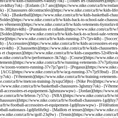
m/ca/fr/w/kids-chaussures-v4dhzy7ok) - [Toutes les chaussures](https
jzv4dhzy7ok) - [Enfants (3-7 ans)](https://www.nike.com/ca/fr/w/enfant
) - [Chaussures décontractées](https://www.nike.com/ca/fr/w/kids-lif
ok) - [Basketball](https://www.nike.com/ca/fr/w/kids-basketball-chau
- [Soldes](https://www.nike.com/ca/fr/w/kids-back-to-school-sale-chau
s vêtements](https://www.nike.com/ca/fr/w/kids-vetements-6ymx6zv4dh) 
rts-38fphzv4dh) - [Pantalons et collants](https://www.nike.com/ca/fr/w
- [Soldes](https://www.nike.com/ca/fr/w/kids-back-to-school-sale-ve
se](https://www.nike.com/ca/fr/w/kids-running-37v7jzv4dh) - [Soccer]
dh)
- [Accessoires](https://www.nike.com/ca/fr/w/kids-accessoires-et-
v4dh) - [Chaussettes](https://www.nike.com/ca/fr/w/kids-chaussettes-
s et chapeaux](https://www.nike.com/ca/fr/w/kids-casquettes-52r49zv4d
.nike.com/ca/fr/w/performance-3k7dg) - [Course](https://www.nike.co
tements](https://www.nike.com/ca/fr/w/running-vetements-37v7jz6ymx6
/w/zoom-vomero-running-37v7jz7gee1) - [Pegasus](https://www.nike.c
 - [ACG](https://www.nike.com/ca/fr/w/acg-running-37v7jz93bsd)
- [En
zy7ok) - [Vêtements](https://www.nike.com/ca/fr/w/training-vetements-
.com/ca/fr/w/metcon-training-3yxqsz58jto) - [Nike Pro](https://www.n
s://www.nike.com/ca/fr/w/basketball-chaussures-3glsmzy7ok) - [Vêteme
ll-accessoires-et-equipement-3glsmzawwpw) - [Jordan](https://www.ni
ike.com/ca/fr/w/lebron-7y57x) - [NBA](https://www.nike.com/ca/fr/w
 chaussures](https://www.nike.com/ca/fr/w/football-chaussures-1gdj0zy
a/fr/w/football-accessoires-et-equipement-1gdj0zawwpw) - [Fédération
otball-nationaux-1gdj0z6fu9q) - [Maillots et tenues](https://www.nike.c
ww.nike.com/ca/fr/w/golf-23q9w) - [Tennis](https://www.nike.com/ca/f