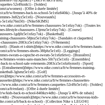
ettes-7ny3qznik1) - [Sacs et sacs à dos]
quettes-52r49znik1) - [Soldes]
m/ca/women) - [Offre à durée limitée]
om/ca/fr/w/femmes-back-to-school-5e1x6z840ik) - [Jusqu’à 40% de
u-femmes-3n82yz5e1x6) - [Nouveautés]
ntes-5e1x6z76m50) - [NikeSKIMS]
/www.nike.com/ca/fr/w/femmes-chaussures-5e1x6zy7ok) - [Toutes les
es-lifestyle-chaussures-13jrmz5e1x6zy7ok) - [Course]
aussures-1gdj0z5e1x6zy7ok) - [Basketball]
ning-chaussures-58jtoz5e1x6zy7ok) - [Sandales et claquettes]
ale-chaussures-2083cz5e1x6zy7ok)
- [Vêtements]
 - [Hauts et t-shirts](https://www.nike.com/ca/fr/w/femmes-hauts-
.com/ca/fr/w/femmes-shorts-38fphz5e1x6) - [Leggings]
mmes-sweats-a-capuche-et-sweats-5e1x6z6rive) - [Brassières]
fr/w/femmes-vestes-sans-manches-50r7yz5e1x6) - [Ensembles]
es-back-to-school-sale-vetements-2083cz5e1x6z6ymx6)
- [Sport]
 [Entraînement](https://www.nike.com/ca/fr/w/femmes-training-
asketball-3glsmz5e1x6) - [Golf]
ires](https://www.nike.com/ca/fr/w/femmes-accessoires-et-
ssettes](https://www.nike.com/ca/fr/w/femmes-chaussettes-
ps://www.nike.com/ca/fr/w/femmes-casquettes-52r49z5e1x6) - [Soldes]
ca/fr/enfant) - [Offre à durée limitée]
/fr/w/kids-back-to-school-840ikzv4dh) - [Jusqu’à 40% de rabais]
zv4dh) - [Nouveautés](https://www.nike.com/ca/fr/w/nouveau-kids-
nike.com/ca/fr/back-to-school) - [Collection Nike x LEGO®]