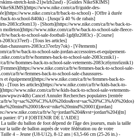
keskims-stretch-knit-21jwlzb2asd)
- [Guides NikeSKIMS]
 NikeSKIMS](https://www.nike.com/ca/fr/guide-des-
e](https://www.nike.com/ca/fr/back-to-school) - [Offre à durée
w/back-to-school-840ik) - [Jusqu’à 40 % de rabais]
shirts-2083cz9om13) - [Shorts](https://www.nike.com/ca/fr/w/back-to-
en molleton](https://www.nike.com/ca/fr/w/back-to-school-sale-fleece-
fr/w/back-to-school-sale-football-1gdj0z2083c) - [Course]
-2083cz37eef) - [Tous les articles]
jordan-chaussures-2083cz37eefzy7ok) - [Vêtements]
m/ca/fr/w/back-to-school-sale-jordan-accessoires-et-equipement-
w.nike.com/ca/fr/w/hommes-back-to-school-sale-2083cznik1) -
m/ca/fr/w/hommes-back-to-school-sale-vetements-2083cz6ymx6znik1)
 [Femmes](https://www.nike.com/ca/fr/w/femmes-back-to-school-sale-
e.com/ca/fr/w/femmes-back-to-school-sale-chaussures-
s et équipement](https://www.nike.com/ca/fr/w/femmes-back-to-
24-739 "Nike x LEGO® Collection") - [![Nike Academy Elite](https://static.nike.com/a/images/t_PDP_864_v1,f_auto,q_auto:eco/7dc365a5-74e4-45e3-8b10-3ab8a63ab412/ballon-de-foot-nike-academy-elite-KNVpXFrN.png) \ __Nike Academy Elite__ __Ballon de foot__ \ __90,00 $__](https://www.nike.com/ca/fr/t/ballon-de-foot-nike-academy-elite-KNVpXFrN/HV6267-100 "Nike Academy Elite") ## Nous contacter Chat Icon ### Discutez avec nous 10 am - 7 pm ET Lundi - Vendredi Phone Icon ### Appelle-nous 1-844-430-6453 10 am - 7 pm ET Lundi - Vendredi Store Icon ### Trouve un magasin Ressources [Trouver un magasin](https://www.nike.com/gb/retail/) [Nike Journal](https://www.nike.com/ca/stories) [Devenir membre](https://www.nike.com/ca/membership) [Commentaires](https://www.nike.com/ca/#site-feedback) Aide [Aide](https://www.nike.com/ca/fr/help) [Statut de la commande](https://www.nike.com/ca/orders/details/) [Expédition et livraison](https://www.nike.com/ca/fr/help/a/expedition-livraison) [Retours](https://www.nike.com/ca/fr/help/a/politique-de-retour) [Modes de paiement](https://www.nike.com/ca/fr/help/a/modes-de-paiement) [Nous contacter](https://www.nike.com/ca/fr/help/#contact) [Avis](https://www.nike.com/ca/help/a/reviews) Entreprise [À propos de Nike](https://about.nike.com/) [Actualités](https://news.nike.com/) [Carrières](https://jobs.nike.com/) [Investisseurs](https://investors.nike.com/) [Développement durable](https://www.nike.com/ca/sustainability) [Ressources](https://www.nike.com/gb/help) [Trouver un magasin](https://www.nike.com/gb/retail/) [Nike Journal](https://www.nike.com/ca/stories) [Devenir membre](https://www.nike.com/ca/membership) [Commentaires](https://www.nike.com/ca/#site-feedback) [Aide](https://www.nike.com/ca/fr/help) [Aide](https://www.nike.com/ca/fr/help) [Statut de la commande](https://www.nike.com/ca/orders/details/) [Expédition et livraison](https://www.nike.com/ca/fr/help/a/expedition-livraison) [Retours](https://www.nike.com/ca/fr/help/a/politique-de-retour) [Modes de paiement](https://www.nike.com/ca/fr/help/a/modes-de-paiement) [Nous contacter](https://www.nike.com/ca/fr/help/#contact) [Avis](https://www.nike.com/ca/help/a/reviews) [Entreprise](https://about.nike.com/en) [À propos de Nike](https://about.nike.com/) [Actualités](https://news.nike.com/) [Carrières](https://jobs.nike.com/) [Investisseurs](https://investors.nike.com/) [Développement durable](https://www.nike.com/ca/sustainability) Canada - © 2026 Nike, Inc. Tous droits réservés - [Conditions d'utilisation](https://agreementservice.svs.nike.com/rest/agreement?uxId=com.nike.commerce.nikedotcom.web&agreementType=termsofuse&requestType=redirect) - [Conditions générales de vente](https://agreementservice.svs.nike.com/rest/agreement?uxId=com.nike.commerce.checkout.web&agreementType=termsofsale&requestType=redirect) - [Informations sur l'entreprise](https://www.nike.com/ca/fr/help/a/informations-entreprise) - [Politique de confidentialité et de gestion des cookies](https://agreementservice.svs.nike.com/rest/agreement?agreementType=privacyPolicy&uxId=com.nike.commerce.nikedotcom.web&requestType=redirect) - [Paramètres de confidentialité et des cookies](https://www.nike.com/gb/guest/settings/privacy) ## Africa - [__Egypt__ \ English](https://www.nike.com/eg/) - [__Morocco__ \ English](https://www.nike.com/ma/en/) - [__Maroc__ \ Français](https://www.nike.com/ma/) - [__South Africa__ \ English](https://www.nike.com/za/) ## Americas - [__Argentina__ \ Español](https://www.nike.com.ar) - [__Brasil__ \ Português](https://www.nike.com.br) - [__Canada__ \ English](https://www.nike.com/ca/) - [__Canada__ \ Français](https://www.nike.com/ca/fr/) - [__Chile__ \ Español](https://www.nike.cl) - [__Colombia__ \ Español](https://www.nike.com.co) - [__México__ \ Español](https://www.nike.com/mx/) - [__Peru__ \ Español](https://www.nike.com.pe) - [__Puerto Rico__ \ Español](https://www.nike.com/pr/) - [__United States__ \ English](https://www.nike.com) - [__Estados Unidos__ \ Español](https://www.nike.com/us/es/) - [__Uruguay__ \ Español](https://www.nike.com.uy) - [__Latin America__ \ Español](https://www.nike.com/xl/) ## Asia Pacific - [__Australia__ \ English](https://www.nike.com/au/) - [__中国大陆__ \ 简体中文](https://www.nike.com.cn/) - [__Hong Kong__ \ English](https://www.nike.com.hk/) - [__香港__ \ 繁體中文](https://www.nike.com.hk/) - [__India__ \ English]