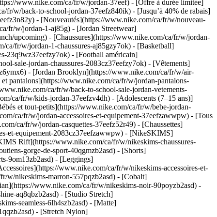
tps://www.nike.com/ca/fr/w/jordan-37eef) - [Offre à durée limitée]
ca/fr/w/back-to-school-jordan-37eefz840ik) - [Jusqu’à 40% de rabais]
37eefz3n82y) - [Nouveautés](https://www.nike.com/ca/fr/w/nouveau-
a/fr/w/jordan-1-aj85g) - [Jordan Streetwear]
launch/upcoming)
- [Chaussures](https://www.nike.com/ca/fr/w/jordan-
/ca/fr/w/jordan-1-chaussures-aj85gzy7ok) - [Basketball]
res-23q9wz37eefzy7ok) - [Football américain]
school-sale-jordan-chaussures-2083cz37eefzy7ok)
- [Vêtements]
z6ymx6) - [Jordan Brooklyn](https://www.nike.com/ca/fr/w/air-
 et pantalons](https://www.nike.com/ca/fr/w/jordan-pantalons-
//www.nike.com/ca/fr/w/back-to-school-sale-jordan-vetements-
.com/ca/fr/w/kids-jordan-37eefzv4dh) - [Adolescents (7–15 ans)]
ébés et tout-petits](https://www.nike.com/ca/fr/w/bebe-jordan-
e.com/ca/fr/w/jordan-accessoires-et-equipement-37eefzawwpw) - [Tous
com/ca/fr/w/jordan-casquettes-37eefz52r49) - [Chaussettes]
ssoires-et-equipement-2083cz37eefzawwpw) - [NikeSKIMS]
SKIMS Rift](https://www.nike.com/ca/fr/w/nikeskims-chaussures-
soutiens-gorge-de-sport-40qgmzb2asd) - [Shorts]
irts-9om13zb2asd) - [Leggings]
ccessoires](https://www.nike.com/ca/fr/w/nikeskims-accessoires-et-
/fr/w/nikeskims-marron-557pqzb2asd) - [Cobalt]
dian](https://www.nike.com/ca/fr/w/nikeskims-noir-90poyzb2asd)
-
hine-aq8qbzb2asd) - [Studio Stretch]
skims-seamless-6lh4szb2asd) - [Matte]
1qqzb2asd) - [Stretch Nylon]