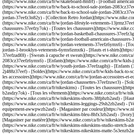
(https://www.nike.com/ca/fr/w/skateboard-8mfrf) - [Football américai
(https://www.nike.com/ca/fr/w/back-to-school-sale-jordan-2083cz37eef
(https://www.nike.com/ca/fr/w/back-to-school-sale-jordan-2083cz37e
jordan-37eefz3n82y) - [Collection Retro Jordan](https://www.nike.com
(https://www.nike.com/ca/fr/w/jordan-lifestyle-vetements-13jrmz37
chaussures-37eefzy7ok) - [Toutes les chaussures](https://www.nike.c
(https://www.nike.com/ca/fr/w/jordan-basketball-chaussures-37eefz3
(https://www.nike.com/ca/fr/w/jordan-football-americain-chaussures
(https://www.nike.com/ca/fr/w/jordan-vetements-37eefz6ymx6) - [Tou
jordan-1-brooklyn-vetements-6ymx6zmxtk) - [Hauts et t-shirts](https:
37eefzadl0l) - [Sweats à capuche et sweats](https://www.nike.com/ca/
2083cz37eefz6ymx6)
- [Enfants](https://www.nike.com/ca/fr/w/kids-
(https://www.nike.com/ca/fr/w/youth-jordan-37eefzagibj) - [Enfants (
2j488z37eef) - [Soldes](https://www.nike.com/ca/fr/w/kids-back-to-
les accessoires](https://www.nike.com/ca/fr/w/jordan-accessoires-et
(https://www.nike.com/ca/fr/w/jordan-chaussettes-37eefzuwr3) - [S
(https://www.nike.com/ca/fr/nikeskims) - [Toutes les chaussures](h
b2asdzy7ok)
- [Tous les vêtements](https://www.nike.com/ca/fr/w/ni
(https://www.nike.com/ca/fr/w/nikeskims-shorts-38fphzb2asd) - [Haut
(https://www.nike.com/ca/fr/w/nikeskims-leggings-29sh2zb2asd) - [Ve
equipement-awwpwzb2asd)
- [Magasiner par couleur](https://www.n
(https://www.nike.com/ca/fr/w/nikeskims-bleu-8hfx3zb2asd) - [Ivory
[Magasiner par matière](https://www.nike.com/ca/fr/w/nikeskims-b2as
(https://www.nike.com/ca/fr/w/nikeskims-nikeskims-studio-stretch-a
(https://www.nike.com/ca/fr/w/nikeskims-nikeskims-matte-5s3enzb2as