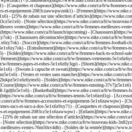
wpwznik1) - [Chaussettes](https://www.nike.com/ca/fr/w/hommes-chauss
) - [Casquettes et chapeaux](https://www.nike.com/ca/fr/w/hommes-cas
res-et-equipement-2083czawwpwznik1) - [Femmes](https://www.nike.co
x6) - [25% de rabais sur une sélection d’articles](https://www.nike.c
083cz5e1x6)
- [Notre sélection](https://www.nike.com/ca/fr/w/nouvea
lleures ventes](https://www.nike.com/ca/fr/w/femmes-meilleures-ve
](https://www.nike.com/ca/fr/launch/upcoming)
- [Chaussures](https:/
y7ok) - [Chaussures décontractées](https://www.nike.com/ca/fr/w/femm
x6zy7ok) - [Soccer](https://www.nike.com/ca/fr/w/femmes-football-ch
e1x6zy7ok) - [Entraînement](https://www.nike.com/ca/fr/w/femmes-trai
76) - [Soldes](https://www.nike.com/ca/fr/w/femmes-back-to-school-s
tements](https://www.nike.com/ca/fr/w/femmes-vetements-5e1x6z6ymx6)
/fr/w/femmes-jupes-et-robes-5e1x6z8y3qp) - [Shorts](https://www.nike
e1x6) - [Sweats à capuche et sweats](https://www.nike.com/ca/fr/w/fe
mz5e1x6) - [Vestes et vestes sans manches](https://www.nike.com/ca/
s-2lukpz5e1x6z6ymx6) - [Soldes](https://www.nike.com/ca/fr/w/femm
Course](https://www.nike.com/ca/fr/w/femmes-running-37v7jz5e1x6) -
ll-1gdj0z5e1x6) - [Basketball](https://www.nike.com/ca/fr/w/femmes-b
](https://www.nike.com/ca/fr/w/femmes-tennis-5e1x6zed1q)
- [Accesso
.com/ca/fr/w/femmes-accessoires-et-equipement-5e1x6zawwpw) - [Chau
emmes-sacs-et-sacs-a-dos-5e1x6z9xy71) - [Casquettes et chapeaux](htt
s-et-equipement-2083cz5e1x6zawwpw) - [Enfants](https://www.nike.com/
 [25% de rabais sur une sélection d’articles](https://www.nike.com/ca
)
- [Notre sélection](https://www.nike.com/ca/fr/w/nouveau-kids-3n82y
-meilleures-ventes-76m50zv4dh) - [Soldes de la rentrée](https://www.