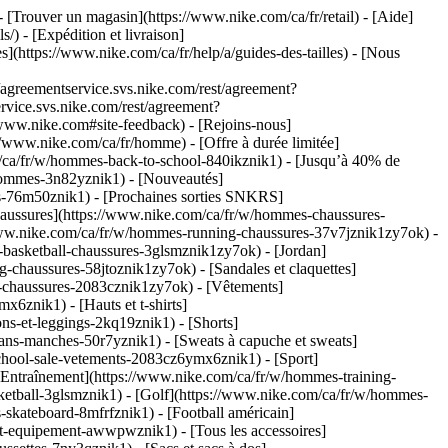
- [Trouver un magasin](https://www.nike.com/ca/fr/retail) - [Aide]
/) - [Expédition et livraison]
es](https://www.nike.com/ca/fr/help/a/guides-des-tailles) - [Nous
greementservice.svs.nike.com/rest/agreement?
vice.svs.nike.com/rest/agreement?
w.nike.com#site-feedback) - [Rejoins-nous]
//www.nike.com/ca/fr/homme) - [Offre à durée limitée]
m/ca/fr/w/hommes-back-to-school-840ikznik1) - [Jusqu’à 40% de
-hommes-3n82yznik1) - [Nouveautés]
s-76m50znik1) - [Prochaines sorties SNKRS]
haussures](https://www.nike.com/ca/fr/w/hommes-chaussures-
/www.nike.com/ca/fr/w/hommes-running-chaussures-37v7jznik1zy7ok) -
basketball-chaussures-3glsmznik1zy7ok) - [Jordan]
chaussures-58jtoznik1zy7ok) - [Sandales et claquettes]
le-chaussures-2083cznik1zy7ok)
- [Vêtements]
6znik1) - [Hauts et t-shirts]
ns-et-leggings-2kq19znik1) - [Shorts]
ans-manches-50r7yznik1) - [Sweats à capuche et sweats]
-school-sale-vetements-2083cz6ymx6znik1)
- [Sport]
Entraînement](https://www.nike.com/ca/fr/w/hommes-training-
ketball-3glsmznik1) - [Golf](https://www.nike.com/ca/fr/w/hommes-
skateboard-8mfrfznik1) - [Football américain]
et-equipement-awwpwznik1) - [Tous les accessoires]