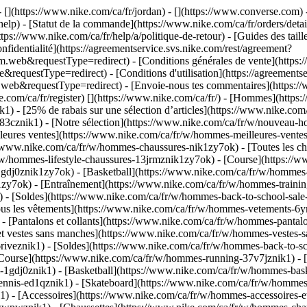
- [](https://www.nike.com/ca/fr/jordan) - [](https://www.converse.com)
lp) - [Statut de la commande](https://www.nike.com/ca/fr/orders/details
tps://www.nike.com/ca/fr/help/a/politique-de-retour) - [Guides des taill
onfidentialité](https://agreementservice.svs.nike.com/rest/agreement?
b&requestType=redirect) - [Conditions générales de vente](https://a
uestType=redirect) - [Conditions d'utilisation](https://agreementser
requestType=redirect) - [Envoie-nous tes commentaires](https://ww
e.com/ca/fr/register)
[](https://www.nike.com/ca/fr/) - [Hommes](https:
1) - [25% de rabais sur une sélection d’articles](https://www.nike.co
083cznik1)
- [Notre sélection](https://www.nike.com/ca/fr/w/nouveau
eures ventes](https://www.nike.com/ca/fr/w/hommes-meilleures-vente
//www.nike.com/ca/fr/w/hommes-chaussures-nik1zy7ok) - [Toutes les c
r/w/hommes-lifestyle-chaussures-13jrmznik1zy7ok) - [Course](https:/
1gdj0znik1zy7ok) - [Basketball](https://www.nike.com/ca/fr/w/hommes-
y7ok) - [Entraînement](https://www.nike.com/ca/fr/w/hommes-training-
1) - [Soldes](https://www.nike.com/ca/fr/w/hommes-back-to-school-sa
s les vêtements](https://www.nike.com/ca/fr/w/hommes-vetements-6ymx
- [Pantalons et collants](https://www.nike.com/ca/fr/w/hommes-pantalo
et vestes sans manches](https://www.nike.com/ca/fr/w/hommes-vestes-s
6riveznik1) - [Soldes](https://www.nike.com/ca/fr/w/hommes-back-to
ourse](https://www.nike.com/ca/fr/w/hommes-running-37v7jznik1) - [
l-1gdj0znik1) - [Basketball](https://www.nike.com/ca/fr/w/hommes-bas
nnis-ed1qznik1) - [Skateboard](https://www.nike.com/ca/fr/w/hommes-
k1)
- [Accessoires](https://www.nike.com/ca/fr/w/hommes-accessoires-