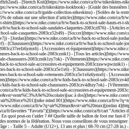
t9zb2asd) - [Stretch Knit](https://www.nike.com/ca/fr/w/nikeskims-ni
ps://www.nike.com/ca/fr/nikeskims-lookbook) - [Guide des brassières
ww.nike.com/ca/fr/guide-collection-nikeskims) - [Soldes de la rentré
5% de rabais sur une sélection d’articles](https://www.nike.com/ca/fr/
t-shirts](https://www.nike.com/ca/fr/w/back-to-school-sale-hauts-et-t-
/fr/w/back-to-school-sale-sandales-claquettes-2083czfl76) - [Articles 
hool-sale-casquettes-2083cz52r49) - [Soccer](https://www.nike.com/ca/
7v7j)
- [Jordan](https://www.nike.com/ca/fr/w/back-to-school-sale-jordan
ef) - [Chaussures](https://www.nike.com/ca/fr/w/back-to-school-sale-
2083cz37eefz6ymx6) - [Accessoires et équipement](https://www.nike.co
es-back-to-school-sale-2083cznik1) - [Tous les articles](https://ww
sale-chaussures-2083cznik1zy7ok) - [Vêtements](https://www.nike.co
s-back-to-school-sale-accessoires-et-equipement-2083czawwpwznik1)
-
mmes-back-to-school-sale-2083cz5e1x6) - [Chaussures](https://www.nik
mes-back-to-school-sale-vetements-2083cz5e1x6z6ymx6) - [Accessoire
ent-2083czawwpwzv4dh) Cancel Annuler Recherches populaires [rentrée scolaire](https://www.nike.com/ca/fr/w?q=rentr%C3%A9e%20scolaire&vst=rentr%C3%A9e%20scolaire)[sac à dos](https://www.nike.com/ca/fr/w?q=sac%20%C3%A0%20dos&vst=sac%20%C3%A0%20dos)[air force 1](https://www.nike.com/ca/fr/w?q=air%20force%201&vst=air%20force%201)[nike mind 001](https://www.nike.com/ca/fr/w?q=nike%20mind%20001&vst=nike%20mind%20001)[jordan](https://www.nike.com/ca/fr/w?q=jordan&vst=jordan)[air max](https://www.nike.com/ca/fr/w?q=air%20max&vst=air%20max)[jordan 4](https://www.nike.com/ca/fr/w?q=jordan%204&vst=jordan%204)[tn](https://www.nike.com/ca/fr/w?q=tn&vst=tn) [](https://www.nike.com/ca/fr/favorites "Favoris")[](https://www.nike.com/ca/fr/cart "Articles du panier: 0") # [OBTENIR DE L'AIDE](https://www.nike.com/ca/fr/help) En quoi peut-on t’aider ?searchIcon En quoi peut-on t’aider ? ## Quelle taille de ballon de foot me faut-il ? La taille du ballon de foot dépend de l'âge des joueurs, mais la taille de ballon pour les équipes de jeunes peut varier en fonction du lieu et des normes de la fédération. Nous vous conseillons de vous renseigner sur la taille de ballon auprès de votre fédération ou de votre association. Voici les tailles généralement adaptées à chaque tranche d'âge : - Taille 5 – Adulte (U12+), 13 ans et plus | 68-70 cm (27-28 in.) - Taille 4 – Jeune (U8-U12), 8-12 ans | 63,5-66 cm (25-26 in.) - Taille 3 – Junior (U5-U8), 8 ans et moins | 58,5-61 cm (23-24 in) - Taille 1 – Mini-ballon, tout âge | 46-51 cm (18-20 in) Voir les ballons de foot Nike Voir les ballons de foot [View All](https://www.nike.com/ca/fr/w/football-ballons-1gdj0z580b1) - [![Nike Academy Plus](https://static.nike.com/a/images/t_PDP_864_v1,f_auto,q_auto:eco/44226784-33b2-4b11-8a26-0b93c8ca92a0/ballon-de-foot-nike-academy-plus-sED8L6lr.png) \ __Nike Academy Plus__ __Ballon de foot__ \ __55,00 $__](https://www.nike.com/ca/fr/t/ballon-de-foot-nike-academy-plus-sED8L6lr/HV4392-100 "Nike Academy Plus") - [![Nike Academy](https://static.nike.com/a/images/t_PDP_864_v1,f_auto,q_auto:eco/ada46a5d-1c89-4588-a287-69963644c86b/ballon-de-foot-nike-academy-X0xxRJTl.png) \ __Nike Academy__ __Ballon de foot__ \ __29,99 $__ __40,00 $__](https://www.nike.com/ca/fr/t/ballon-de-foot-nike-academy-X0xxRJTl/HV4387-101 "Nike Academy") - [![Nike Phantom](https://static.nike.com/a/images/t_PDP_864_v1,f_auto,q_auto:eco/a60e71d0-7d29-40d0-86a0-6ca23aedd542/ballon-de-foot-nike-phantom-n0LeoJPu.png) \ __Nike Phantom__ __Ballon de foot__ \ __21,99 $__ __28,00 $__](https://www.nike.com/ca/fr/t/ballon-de-foot-nike-phantom-n0LeoJPu/HV6335-103 "Nike Phantom") - [![Nike Mercurial Fade](https://static.nike.com/a/images/t_PDP_864_v1,f_auto,q_auto:eco/f20e19d9-be9f-422b-89e5-34807d38768d/ballon-de-foot-nike-mercurial-fade-LRnPuEeJ.png) \ __Nike Mercurial Fade__ __Ballon de foot__ \ __20,99 $__ __28,00 $__](https://www.nike.com/ca/fr/t/ballon-de-foot-nike-mercurial-fade-LRnPuEeJ/HV6330-100 "Nike Mercurial Fade") - [![Nike Academy « Erling Haaland »](https://static.nike.com/a/images/t_PDP_864_v1,f_auto,q_auto:eco/8a8b5033-9838-413f-86a1-9250aa25cabf/ballon-de-foot-nike-academy-erling-haaland-3mlfppjz.png) \ __Nike Academy « Erling Haaland »__ __Ballon de foot__ \ __37,99 $__ __45,00 $__](https://www.nike.com/ca/fr/t/ballon-de-foot-nike-academy-erling-haaland-3mlfppjz/IR4337-398 "Nike Academy « Erling Haaland »") - [![Nike Pitch](https://static.nike.com/a/images/t_PDP_864_v1,f_auto,q_auto:eco/01f1c3e3-70f2-49ed-b7c8-f4182b1ad69c/ballon-de-foot-nike-pitch-YDLQ3X1Y.png) \ __Nike Pitch__ __Ballon de foot__ \ __23,99 $__ __28,00 $__](https://www.nike.com/ca/fr/t/ballon-de-foot-nike-pitch-YDLQ3X1Y/HV6249-100 "Nike Pitch") - [![Nike Academy Total 90](https://static.nike.com/a/images/t_PDP_864_v1,f_auto,q_auto:eco/45f8ea72-054d-486e-8e33-8b6c188ed7ad/ballon-de-foot-nike-academy-total-90-lYZ8K9iz.png) \ __Nike Academy Total 90__ __Ballon de foot__ \ __37,99 $__ __45,00 $__](https://www.nike.com/ca/fr/t/ballon-de-foot-nike-academy-total-90-lYZ8K9iz/II3760-707 "Nike Academy Total 90") - [![Nike Academy Elite](https://static.nike.com/a/images/t_PDP_864_v1,f_auto,q_auto:eco/9c12018b-71b8-4a87-b2ef-55a5dfbeb9af/ballon-de-foot-nike-academy-elite-uFnXsBZO.png) \ __Nike Academy Elite__ __Ballon de foot__ \ __90,00 $__](https://www.nike.com/ca/fr/t/ballon-de-foot-nike-academy-elite-uFnXsBZO/HV6281-100 "Nike Academy Elite") - [![Nike x LEGO® Collection](https://static.nike.com/a/images/t_PDP_864_v1,f_auto,q_auto:eco/0a69030b-5e52-4d86-b10b-778707117506/ballon-de-football-nike-x-lego-collection-L4O0joxw.png) \ __Nike x LEGO® Collection__ __Ballon de foot__ \ __50,00 $__](https://www.nike.com/ca/fr/t/ballon-de-football-nike-x-lego-collection-L4O0joxw/IM25