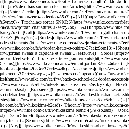
n](https://www.nike.com/ca/fr/w/football-americain-3hj8m) - [Jordan](ht
) - [25% de rabais sur une sélection d’articles](https://www.nike.com/
ef)
- [Notre sélection](https://www.nike.com/ca/fr/w/nouveau-jordan-
/ca/fr/w/jordan-retro-collection-85a3h) - [AJ1](https://www.nike.com/c
eefz6ymx6) - [Prochaines sorties SNKRS](https://www.nike.com/ca/fr/
om/ca/fr/w/jordan-chaussures-37eefzy7ok) - [AJ1](https://www.nike.com
glsmzy7ok) - [Golf](https://www.nike.com/ca/fr/w/jordan-golf-chaussu
-37eefz3hj8mzy7ok) - [Soldes](https://www.nike.com/ca/fr/w/back-to-
s les vêtements](https://www.nike.com/ca/fr/w/jordan-vetements-37eef
//www.nike.com/ca/fr/w/jordan-hauts-et-t-shirts-37eefz9om13) - [Shorts
fr/w/jordan-sweats-a-capuche-et-sweats-37eefz6rive) - [Soldes](https:
jordan-37eefzv4dh) - [Tous les articles pour enfants](https://www.nike
3–7 ans)](https://www.nike.com/ca/fr/w/enfant-jordan-37eefz6dace) - [B
school-sale-jordan-2083cz37eefzv4dh)
- [Accessoires](https://www.nik
-equipement-37eefzawwpw) - [Casquettes et chapeaux](https://www.nike.
oldes](https://www.nike.com/ca/fr/w/back-to-school-sale-jordan-acce
ttps://www.nike.com/ca/fr/w/nikeskims-chaussures-b2asdzy7ok) - [Nike
keskims-b2asd) - [Brassières](https://www.nike.com/ca/fr/w/nikeskims-
s et débardeurs](https://www.nike.com/ca/fr/w/nikeskims-hauts-et-t-sh
stes](https://www.nike.com/ca/fr/w/nikeskims-vestes-5sac5zb2asd) - [A
ike.com/ca/fr/w/nikeskims-b2asd) - [Phoenix](https://www.nike.com/ca
](https://www.nike.com/ca/fr/w/nikeskims-blanc-4g797zb2asd) - [Obsi
d) - [Satin Shine](https://www.nike.com/ca/fr/w/nikeskims-nikeskims-s
dmbqzb2asd) - [Seamless](https://www.nike.com/ca/fr/w/nikeskims-nike
d) - [Airy](https://www.nike.com/ca/fr/w/nikeskims-nikeskims-airy-5c