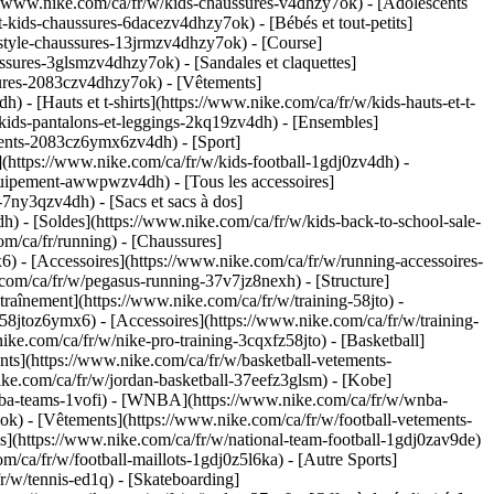
://www.nike.com/ca/fr/w/kids-chaussures-v4dhzy7ok) - [Adolescents
-kids-chaussures-6dacezv4dhzy7ok) - [Bébés et tout-petits]
estyle-chaussures-13jrmzv4dhzy7ok) - [Course]
ssures-3glsmzv4dhzy7ok) - [Sandales et claquettes]
ssures-2083czv4dhzy7ok)
- [Vêtements]
- [Hauts et t-shirts](https://www.nike.com/ca/fr/w/kids-hauts-et-t-
/kids-pantalons-et-leggings-2kq19zv4dh) - [Ensembles]
tements-2083cz6ymx6zv4dh)
- [Sport]
(https://www.nike.com/ca/fr/w/kids-football-1gdj0zv4dh) -
equipement-awwpwzv4dh) - [Tous les accessoires]
7ny3qzv4dh) - [Sacs et sacs à dos]
h) - [Soldes](https://www.nike.com/ca/fr/w/kids-back-to-school-sale-
m/ca/fr/running) - [Chaussures]
) - [Accessoires](https://www.nike.com/ca/fr/w/running-accessoires-
om/ca/fr/w/pegasus-running-37v7jz8nexh) - [Structure]
traînement](https://www.nike.com/ca/fr/w/training-58jto) -
58jtoz6ymx6) - [Accessoires](https://www.nike.com/ca/fr/w/training-
ike.com/ca/fr/w/nike-pro-training-3cqxfz58jto)
- [Basketball]
nts](https://www.nike.com/ca/fr/w/basketball-vetements-
ke.com/ca/fr/w/jordan-basketball-37eefz3glsm) - [Kobe]
/nba-teams-1vofi) - [WNBA](https://www.nike.com/ca/fr/w/wnba-
7ok) - [Vêtements](https://www.nike.com/ca/fr/w/football-vetements-
s](https://www.nike.com/ca/fr/w/national-team-football-1gdj0zav9de)
om/ca/fr/w/football-maillots-1gdj0z5l6ka)
- [Autre Sports]
r/w/tennis-ed1q) - [Skateboarding]