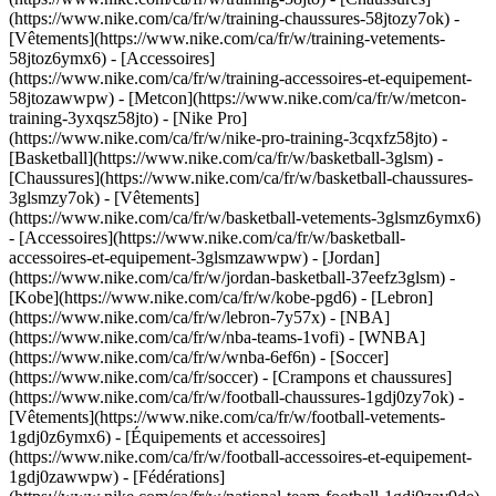
(https://www.nike.com/ca/fr/w/training-chaussures-58jtozy7ok) -
[Vêtements](https://www.nike.com/ca/fr/w/training-vetements-
58jtoz6ymx6) - [Accessoires]
(https://www.nike.com/ca/fr/w/training-accessoires-et-equipement-
58jtozawwpw) - [Metcon](https://www.nike.com/ca/fr/w/metcon-
training-3yxqsz58jto) - [Nike Pro]
(https://www.nike.com/ca/fr/w/nike-pro-training-3cqxfz58jto)
-
[Basketball](https://www.nike.com/ca/fr/w/basketball-3glsm) -
[Chaussures](https://www.nike.com/ca/fr/w/basketball-chaussures-
3glsmzy7ok) - [Vêtements]
(https://www.nike.com/ca/fr/w/basketball-vetements-3glsmz6ymx6)
- [Accessoires](https://www.nike.com/ca/fr/w/basketball-
accessoires-et-equipement-3glsmzawwpw) - [Jordan]
(https://www.nike.com/ca/fr/w/jordan-basketball-37eefz3glsm) -
[Kobe](https://www.nike.com/ca/fr/w/kobe-pgd6) - [Lebron]
(https://www.nike.com/ca/fr/w/lebron-7y57x) - [NBA]
(https://www.nike.com/ca/fr/w/nba-teams-1vofi) - [WNBA]
(https://www.nike.com/ca/fr/w/wnba-6ef6n)
- [Soccer]
(https://www.nike.com/ca/fr/soccer) - [Crampons et chaussures]
(https://www.nike.com/ca/fr/w/football-chaussures-1gdj0zy7ok) -
[Vêtements](https://www.nike.com/ca/fr/w/football-vetements-
1gdj0z6ymx6) - [Équipements et accessoires]
(https://www.nike.com/ca/fr/w/football-accessoires-et-equipement-
1gdj0zawwpw) - [Fédérations]