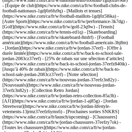
(https://www.nike.com/ca/fr/w/national-team-football-1gdj0zav9de)
- [Équipe de club](https://www.nike.com/ca/fr/w/football-clubs-de-
football-nationaux-1gdj0z6fu9q) - [Maillots et tenues]
(https://www.nike.com/ca/fr/w/football-maillots-1gdj0z5l6ka)
-
[Autre Sports](https://www.nike.com/ca/fr/w/performance-3k7dg) -
[Golf](https://www.nike.com/ca/fr/w/golf-23q9w) - [Tennis]
(https://www.nike.com/ca/fr/w/tennis-ed1q) - [Skateboarding]
(https://www.nike.com/ca/fr/w/skateboard-8mfrf) - [Football
américain](https://www.nike.com/ca/fr/w/football-americain-3hj8m)
- [Jordan](https://www.nike.com/ca/fr/w/jordan-37eef) - [Offre à
durée limitée](https://www.nike.com/ca/fr/w/back-to-school-sale-
jordan-2083cz37eef) - [25% de rabais sur une sélection d’articles]
(https://www.nike.com/ca/fr/w/back-to-school-jordan-37eefz840ik) -
[Jusqu’à 40% de rabais](https://www.nike.com/ca/fr/w/back-to-
school-sale-jordan-2083cz37eef)
- [Notre sélection]
(https://www.nike.com/ca/fr/w/nouveau-jordan-37eefz3n82y) -
[Nouveautés](https://www.nike.com/ca/fr/w/nouveau-jordan-
37eefz3n82y) - [Collection Retro Jordan]
(https://www.nike.com/ca/fr/w/jordan-retro-collection-85a3h) -
[AJ1](https://www.nike.com/ca/fr/w/jordan-1-aj85g) - [Jordan
Streetwear](https://www.nike.com/ca/fr/w/jordan-lifestyle-
vetements-13jrmz37eefz6ymx6) - [Prochaines sorties SNKRS]
(https://www.nike.com/ca/fr/launch/upcoming)
- [Chaussures]
(https://www.nike.com/ca/fr/w/jordan-chaussures-37eefzy7ok) -
[Toutes les chaussures](https://www.nike.com/ca/fr/w/jordan-