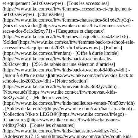
et-equipement-5e1x6zawwpw) - [Tous les accessoires]
(https://www.nike.com/ca/fr/w/femmes-accessoires-et-equipement-
5e1x6zawwpw) - [Chaussettes]
(https://www.nike.com/ca/fr/w/femmes-chaussettes-5e1x6z7ny3q) -
[Sacs et sacs à dos](https://www.nike.com/ca/fr/w/femmes-sacs-et-
sacs-a-dos-5e1x6z9xy71) - [Casquettes et chapeaux]
(https://www.nike.com/ca/fr/w/femmes-casquettes-52r49z5e1x6) -
[Soldes](https://www.nike.com/ca/fr/w/femmes-back-to-school-sale-
accessoires-et-equipement-2083cz5e1x6zawwpw) - [Enfants]
(https://www.nike.com/ca/fr/enfant) - [Offre à durée limitée]
(https://www.nike.com/ca/fr/w/kids-back-to-school-sale-
2083czv4dh) - [25% de rabais sur une sélection d’articles]
(https://www.nike.com/ca/fr/w/kids-back-to-school-840ikzv4dh) -
[Jusqu’à 40% de rabais](https://www.nike.com/ca/fr/w/kids-back-to-
school-sale-2083czv4dh)
- [Notre sélection]
(https://www.nike.com/ca/fr/w/nouveau-kids-3n82yzv4dh) -
[Nouveautés](https://www.nike.com/ca/fr/w/nouveau-kids-
3n82yzv4dh) - [Meilleures ventes]
(https://www.nike.com/ca/fr/w/kids-meilleures-ventes-76m50zv4dh)
- [Soldes de la rentrée](https://www.nike.com/ca/fr/back-to-school) -
[Collection Nike x LEGO®](https://www.nike.com/ca/fr/lego)
-
[Chaussures](https://www.nike.com/ca/fr/w/kids-chaussures-
v4dhzy7ok) - [Toutes les chaussures]
(https://www.nike.com/ca/fr/w/kids-chaussures-v4dhzy7ok) -
[Adolescents (7-15 ans)](https://www.nike.com/ca/fr/w/youth-kids-