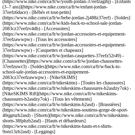
(https://www.nike.com/ca/fr/w/youth-jordan-37eefzagibj) - [Enfants
(3–7 ans)](https://www.nike.com/ca/fr/w/enfant-jordan-
37eefz6dace) - [Bébés et tout-petits]
(https://www.nike.com/ca/fr/w/bebe-jordan-2j488z37eef) - [Soldes]
(https://www.nike.com/ca/fr/w/kids-back-to-school-sale-jordan-
2083cz37eefzv4dh)
- [Accessoires]
(https://www.nike.com/ca/fr/w/jordan-accessoires-et-equipement-
37eefzawwpw) - [Tous les accessoires]
(https://www.nike.com/ca/fr/w/jordan-accessoires-et-equipement-
37eefzawwpw) - [Casquettes et chapeaux]
(https://www.nike.com/ca/fr/w/jordan-casquettes-37eefz52r49) -
[Chaussettes](https://www.nike.com/ca/fr/w/jordan-chaussettes-
37eefzuwr3) - [Soldes](https://www.nike.com/ca/fr/w/back-to-
school-sale-jordan-accessoires-et-equipement-
2083cz37eefzawwpw) - [NikeSKIMS]
(https://www.nike.com/ca/fr/nikeskims) - [Toutes les chaussures]
(https://www.nike.com/ca/fr/w/nikeskims-chaussures-b2asdzy7ok) -
[NikeSKIMS Rift](https://www.nike.com/ca/fr/w/nikeskims-
chaussures-b2asdzy7ok)
- [Tous les vêtements]
(https://www.nike.com/ca/fr/w/nikeskims-b2asd) - [Brassières]
(https://www.nike.com/ca/fr/w/nikeskims-soutiens-gorge-de-sport-
40qgmzb2asd) - [Shorts](https://www.nike.com/ca/fr/w/nikeskims-
shorts-38fphzb2asd) - [Hauts et débardeurs]
(https://www.nike.com/ca/fr/w/nikeskims-hauts-et-t-shirts-
9om13zb2asd) - [Leggings]