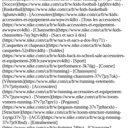
[Soccer](https://www.nike.com/ca/fr/w/kids-football-1gdj0zv4dh) -
[Basketball](https://www.nike.com/ca/fr/w/kids-basketball-
3glsmzv4dh)
- [Accessoires](https://www.nike.com/ca/fr/w/kids-
accessoires-et-equipement-awwpwzv4dh) - [Tous les accessoires]
(https://www.nike.com/ca/fr/w/kids-accessoires-et-equipement-
awwpwzv4dh) - [Chaussettes](https://www.nike.com/ca/fr/w/kids-
chaussettes-7ny3qzv4dh) - [Sacs et sacs à dos]
(https://www.nike.com/ca/fr/w/sacs-et-sacs-a-dos-9xy71) -
[Casquettes et chapeaux](https://www.nike.com/ca/fr/w/kids-
casquettes-52r49zv4dh) - [Soldes]
(https://www.nike.com/ca/fr/w/kids-back-to-school-sale-accessoires-
et-equipement-2083czawwpwzv4dh) - [Sport]
(https://www.nike.com/ca/fr/w/performance-3k7dg) - [Course]
(https://www.nike.com/ca/fr/running) - [Chaussures]
(https://www.nike.com/ca/fr/w/running-chaussures-37v7jzy7ok) -
[Vêtements](https://www.nike.com/ca/fr/w/running-vetements-
37v7jz6ymx6) - [Accessoires]
(https://www.nike.com/ca/fr/w/running-accessoires-et-equipement-
37v7jzawwpw) - [Vomero](https://www.nike.com/ca/fr/w/zoom-
vomero-running-37v7jz7gee1) - [Pegasus]
(https://www.nike.com/ca/fr/w/pegasus-running-37v7jz8nexh) -
[Structure](https://www.nike.com/ca/fr/w/zoom-structure-running-
1sytgz37v7j) - [ACG](https://www.nike.com/ca/fr/w/acg-running-
37v7jz93bsd)
- [Entraînement]
(https://www.nike.com/ca/fr/w/training-58jto) - [Chaussures]