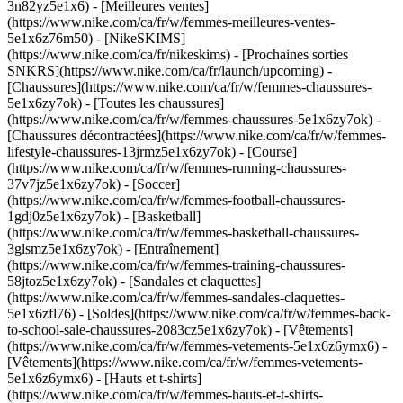
3n82yz5e1x6) - [Meilleures ventes]
(https://www.nike.com/ca/fr/w/femmes-meilleures-ventes-
5e1x6z76m50) - [NikeSKIMS]
(https://www.nike.com/ca/fr/nikeskims) - [Prochaines sorties
SNKRS](https://www.nike.com/ca/fr/launch/upcoming)
-
[Chaussures](https://www.nike.com/ca/fr/w/femmes-chaussures-
5e1x6zy7ok) - [Toutes les chaussures]
(https://www.nike.com/ca/fr/w/femmes-chaussures-5e1x6zy7ok) -
[Chaussures décontractées](https://www.nike.com/ca/fr/w/femmes-
lifestyle-chaussures-13jrmz5e1x6zy7ok) - [Course]
(https://www.nike.com/ca/fr/w/femmes-running-chaussures-
37v7jz5e1x6zy7ok) - [Soccer]
(https://www.nike.com/ca/fr/w/femmes-football-chaussures-
1gdj0z5e1x6zy7ok) - [Basketball]
(https://www.nike.com/ca/fr/w/femmes-basketball-chaussures-
3glsmz5e1x6zy7ok) - [Entraînement]
(https://www.nike.com/ca/fr/w/femmes-training-chaussures-
58jtoz5e1x6zy7ok) - [Sandales et claquettes]
(https://www.nike.com/ca/fr/w/femmes-sandales-claquettes-
5e1x6zfl76) - [Soldes](https://www.nike.com/ca/fr/w/femmes-back-
to-school-sale-chaussures-2083cz5e1x6zy7ok)
- [Vêtements]
(https://www.nike.com/ca/fr/w/femmes-vetements-5e1x6z6ymx6) -
[Vêtements](https://www.nike.com/ca/fr/w/femmes-vetements-
5e1x6z6ymx6) - [Hauts et t-shirts]
(https://www.nike.com/ca/fr/w/femmes-hauts-et-t-shirts-