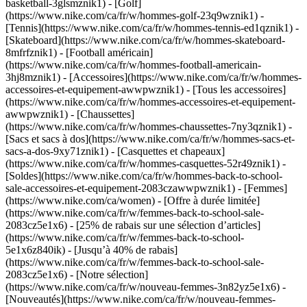
basketball-3glsmznik1) - [Golf]
(https://www.nike.com/ca/fr/w/hommes-golf-23q9wznik1) -
[Tennis](https://www.nike.com/ca/fr/w/hommes-tennis-ed1qznik1) -
[Skateboard](https://www.nike.com/ca/fr/w/hommes-skateboard-
8mfrfznik1) - [Football américain]
(https://www.nike.com/ca/fr/w/hommes-football-americain-
3hj8mznik1)
- [Accessoires](https://www.nike.com/ca/fr/w/hommes-
accessoires-et-equipement-awwpwznik1) - [Tous les accessoires]
(https://www.nike.com/ca/fr/w/hommes-accessoires-et-equipement-
awwpwznik1) - [Chaussettes]
(https://www.nike.com/ca/fr/w/hommes-chaussettes-7ny3qznik1) -
[Sacs et sacs à dos](https://www.nike.com/ca/fr/w/hommes-sacs-et-
sacs-a-dos-9xy71znik1) - [Casquettes et chapeaux]
(https://www.nike.com/ca/fr/w/hommes-casquettes-52r49znik1) -
[Soldes](https://www.nike.com/ca/fr/w/hommes-back-to-school-
sale-accessoires-et-equipement-2083czawwpwznik1) - [Femmes]
(https://www.nike.com/ca/women) - [Offre à durée limitée]
(https://www.nike.com/ca/fr/w/femmes-back-to-school-sale-
2083cz5e1x6) - [25% de rabais sur une sélection d’articles]
(https://www.nike.com/ca/fr/w/femmes-back-to-school-
5e1x6z840ik) - [Jusqu’à 40% de rabais]
(https://www.nike.com/ca/fr/w/femmes-back-to-school-sale-
2083cz5e1x6)
- [Notre sélection]
(https://www.nike.com/ca/fr/w/nouveau-femmes-3n82yz5e1x6) -
[Nouveautés](https://www.nike.com/ca/fr/w/nouveau-femmes-