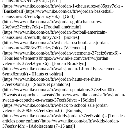
chaussures-37eefzy7ok) - [AJ1]
(https://www.nike.com/ca/fr/w/jordan-1-chaussures-aj85gzy7ok) -
[Basketball](https://www.nike.com/ca/fr/w/jordan-basketball-
chaussures-37eefz3glsmzy7ok) - [Golf]
(https://www.nike.com/ca/fr/w/jordan-golf-chaussures-
23q9wz37eefzy7ok) - [Football américain]
(https://www.nike.com/ca/fr/w/jordan-football-americain-
chaussures-37eefz3hj8mzy7ok) - [Soldes]
(https://www.nike.com/ca/fr/w/back-to-school-sale-jordan-
chaussures-2083cz37eefzy7ok)
- [Vêtements]
(https://www.nike.com/ca/fr/w/jordan-vetements-37eefz6ymx6) -
[Tous les vêtements](https://www.nike.com/ca/fr/w/jordan-
vetements-37eefz6ymx6) - [Jordan Brooklyn]
(https://www.nike.com/ca/fr/w/air-jordan-1-brooklyn-vetements-
6ymx6zmxtk) - [Hauts et t-shirts]
(https://www.nike.com/ca/fr/w/jordan-hauts-et-t-shirts-
37eefz9om13) - [Shorts et pantalons]
(https://www.nike.com/ca/fr/w/jordan-pantalons-37eefzadl0l) -
[Sweats à capuche et sweats](https://www.nike.com/ca/fr/w/jordan-
sweats-a-capuche-et-sweats-37eefz6rive) - [Soldes]
(https://www.nike.com/ca/fr/w/back-to-school-sale-jordan-
vetements-2083cz37eefz6ymx6)
- [Enfants]
(https://www.nike.com/ca/fr/w/kids-jordan-37eefzv4dh) - [Tous les
articles pour enfants](https://www.nike.com/ca/fr/w/kids-jordan-
37eefzv4dh) - [Adolescents (7–15 ans)]