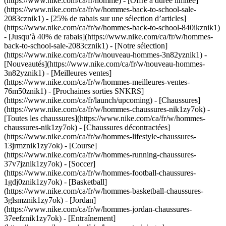
(https://www.nike.com/ca/fr/homme) - [Offre à durée limitée]
(https://www.nike.com/ca/fr/w/hommes-back-to-school-sale-
2083cznik1) - [25% de rabais sur une sélection d’articles]
(https://www.nike.com/ca/fr/w/hommes-back-to-school-840ikznik1)
- [Jusqu’à 40% de rabais](https://www.nike.com/ca/fr/w/hommes-
back-to-school-sale-2083cznik1)
- [Notre sélection]
(https://www.nike.com/ca/fr/w/nouveau-hommes-3n82yznik1) -
[Nouveautés](https://www.nike.com/ca/fr/w/nouveau-hommes-
3n82yznik1) - [Meilleures ventes]
(https://www.nike.com/ca/fr/w/hommes-meilleures-ventes-
76m50znik1) - [Prochaines sorties SNKRS]
(https://www.nike.com/ca/fr/launch/upcoming)
- [Chaussures]
(https://www.nike.com/ca/fr/w/hommes-chaussures-nik1zy7ok) -
[Toutes les chaussures](https://www.nike.com/ca/fr/w/hommes-
chaussures-nik1zy7ok) - [Chaussures décontractées]
(https://www.nike.com/ca/fr/w/hommes-lifestyle-chaussures-
13jrmznik1zy7ok) - [Course]
(https://www.nike.com/ca/fr/w/hommes-running-chaussures-
37v7jznik1zy7ok) - [Soccer]
(https://www.nike.com/ca/fr/w/hommes-football-chaussures-
1gdj0znik1zy7ok) - [Basketball]
(https://www.nike.com/ca/fr/w/hommes-basketball-chaussures-
3glsmznik1zy7ok) - [Jordan]
(https://www.nike.com/ca/fr/w/hommes-jordan-chaussures-
37eefznik1zy7ok) - [Entraînement]