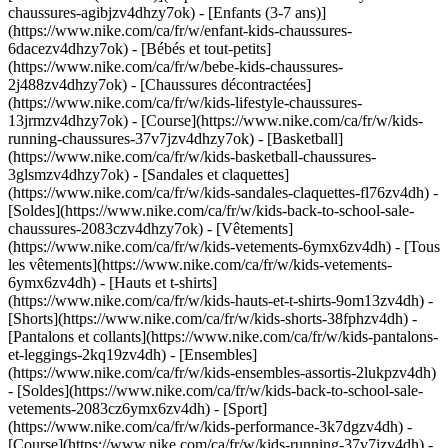
chaussures-agibjzv4dhzy7ok) - [Enfants (3-7 ans)]
(https://www.nike.com/ca/fr/w/enfant-kids-chaussures-
6dacezv4dhzy7ok) - [Bébés et tout-petits]
(https://www.nike.com/ca/fr/w/bebe-kids-chaussures-
2j488zv4dhzy7ok) - [Chaussures décontractées]
(https://www.nike.com/ca/fr/w/kids-lifestyle-chaussures-
13jrmzv4dhzy7ok) - [Course](https://www.nike.com/ca/fr/w/kids-
running-chaussures-37v7jzv4dhzy7ok) - [Basketball]
(https://www.nike.com/ca/fr/w/kids-basketball-chaussures-
3glsmzv4dhzy7ok) - [Sandales et claquettes]
(https://www.nike.com/ca/fr/w/kids-sandales-claquettes-fl76zv4dh) -
[Soldes](https://www.nike.com/ca/fr/w/kids-back-to-school-sale-
chaussures-2083czv4dhzy7ok)
- [Vêtements]
(https://www.nike.com/ca/fr/w/kids-vetements-6ymx6zv4dh) - [Tous
les vêtements](https://www.nike.com/ca/fr/w/kids-vetements-
6ymx6zv4dh) - [Hauts et t-shirts]
(https://www.nike.com/ca/fr/w/kids-hauts-et-t-shirts-9om13zv4dh) -
[Shorts](https://www.nike.com/ca/fr/w/kids-shorts-38fphzv4dh) -
[Pantalons et collants](https://www.nike.com/ca/fr/w/kids-pantalons-
et-leggings-2kq19zv4dh) - [Ensembles]
(https://www.nike.com/ca/fr/w/kids-ensembles-assortis-2lukpzv4dh)
- [Soldes](https://www.nike.com/ca/fr/w/kids-back-to-school-sale-
vetements-2083cz6ymx6zv4dh)
- [Sport]
(https://www.nike.com/ca/fr/w/kids-performance-3k7dgzv4dh) -
[Course](https://www.nike.com/ca/fr/w/kids-running-37v7jzv4dh) -