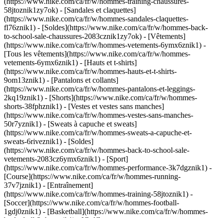
(https://www.nike.com/ca/fr/w/hommes-training-chaussures-
58jtoznik1zy7ok) - [Sandales et claquettes]
(https://www.nike.com/ca/fr/w/hommes-sandales-claquettes-
fl76znik1) - [Soldes](https://www.nike.com/ca/fr/w/hommes-back-
to-school-sale-chaussures-2083cznik1zy7ok)
- [Vêtements]
(https://www.nike.com/ca/fr/w/hommes-vetements-6ymx6znik1) -
[Tous les vêtements](https://www.nike.com/ca/fr/w/hommes-
vetements-6ymx6znik1) - [Hauts et t-shirts]
(https://www.nike.com/ca/fr/w/hommes-hauts-et-t-shirts-
9om13znik1) - [Pantalons et collants]
(https://www.nike.com/ca/fr/w/hommes-pantalons-et-leggings-
2kq19znik1) - [Shorts](https://www.nike.com/ca/fr/w/hommes-
shorts-38fphznik1) - [Vestes et vestes sans manches]
(https://www.nike.com/ca/fr/w/hommes-vestes-sans-manches-
50r7yznik1) - [Sweats à capuche et sweats]
(https://www.nike.com/ca/fr/w/hommes-sweats-a-capuche-et-
sweats-6riveznik1) - [Soldes]
(https://www.nike.com/ca/fr/w/hommes-back-to-school-sale-
vetements-2083cz6ymx6znik1)
- [Sport]
(https://www.nike.com/ca/fr/w/hommes-performance-3k7dgznik1) -
[Course](https://www.nike.com/ca/fr/w/hommes-running-
37v7jznik1) - [Entraînement]
(https://www.nike.com/ca/fr/w/hommes-training-58jtoznik1) -
[Soccer](https://www.nike.com/ca/fr/w/hommes-football-
1gdj0znik1) - [Basketball](https://www.nike.com/ca/fr/w/hommes-