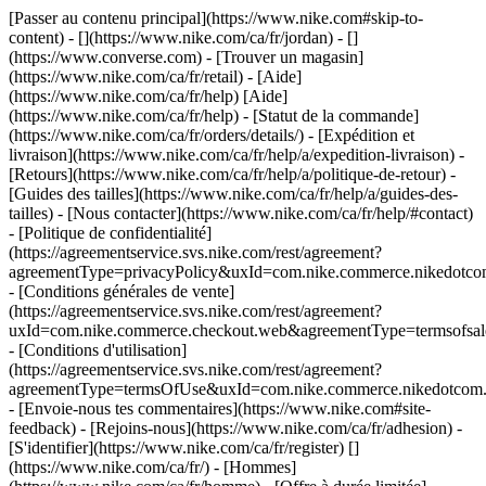
[Passer au contenu principal](https://www.nike.com#skip-to-
content) - [](https://www.nike.com/ca/fr/jordan) - []
(https://www.converse.com)
- [Trouver un magasin]
(https://www.nike.com/ca/fr/retail) - [Aide]
(https://www.nike.com/ca/fr/help) [Aide]
(https://www.nike.com/ca/fr/help) - [Statut de la commande]
(https://www.nike.com/ca/fr/orders/details/) - [Expédition et
livraison](https://www.nike.com/ca/fr/help/a/expedition-livraison) -
[Retours](https://www.nike.com/ca/fr/help/a/politique-de-retour) -
[Guides des tailles](https://www.nike.com/ca/fr/help/a/guides-des-
tailles) - [Nous contacter](https://www.nike.com/ca/fr/help/#contact)
- [Politique de confidentialité]
(https://agreementservice.svs.nike.com/rest/agreement?
agreementType=privacyPolicy&uxId=com.nike.commerce.nikedotco
- [Conditions générales de vente]
(https://agreementservice.svs.nike.com/rest/agreement?
uxId=com.nike.commerce.checkout.web&agreementType=termsofsale
- [Conditions d'utilisation]
(https://agreementservice.svs.nike.com/rest/agreement?
agreementType=termsOfUse&uxId=com.nike.commerce.nikedotcom.
- [Envoie-nous tes commentaires](https://www.nike.com#site-
feedback) - [Rejoins-nous](https://www.nike.com/ca/fr/adhesion) -
[S'identifier](https://www.nike.com/ca/fr/register)
[]
(https://www.nike.com/ca/fr/) - [Hommes]