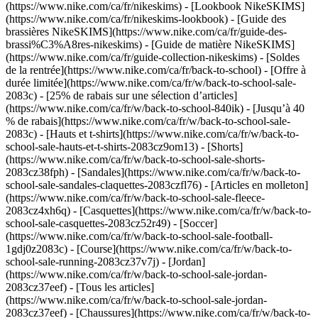
(https://www.nike.com/ca/fr/nikeskims) - [Lookbook NikeSKIMS]
(https://www.nike.com/ca/fr/nikeskims-lookbook) - [Guide des
brassières NikeSKIMS](https://www.nike.com/ca/fr/guide-des-
brassi%C3%A8res-nikeskims) - [Guide de matière NikeSKIMS]
(https://www.nike.com/ca/fr/guide-collection-nikeskims) - [Soldes
de la rentrée](https://www.nike.com/ca/fr/back-to-school) - [Offre à
durée limitée](https://www.nike.com/ca/fr/w/back-to-school-sale-
2083c) - [25% de rabais sur une sélection d’articles]
(https://www.nike.com/ca/fr/w/back-to-school-840ik) - [Jusqu’à 40
% de rabais](https://www.nike.com/ca/fr/w/back-to-school-sale-
2083c) - [Hauts et t-shirts](https://www.nike.com/ca/fr/w/back-to-
school-sale-hauts-et-t-shirts-2083cz9om13) - [Shorts]
(https://www.nike.com/ca/fr/w/back-to-school-sale-shorts-
2083cz38fph) - [Sandales](https://www.nike.com/ca/fr/w/back-to-
school-sale-sandales-claquettes-2083czfl76) - [Articles en molleton]
(https://www.nike.com/ca/fr/w/back-to-school-sale-fleece-
2083cz4xh6q) - [Casquettes](https://www.nike.com/ca/fr/w/back-to-
school-sale-casquettes-2083cz52r49) - [Soccer]
(https://www.nike.com/ca/fr/w/back-to-school-sale-football-
1gdj0z2083c) - [Course](https://www.nike.com/ca/fr/w/back-to-
school-sale-running-2083cz37v7j)
- [Jordan]
(https://www.nike.com/ca/fr/w/back-to-school-sale-jordan-
2083cz37eef) - [Tous les articles]
(https://www.nike.com/ca/fr/w/back-to-school-sale-jordan-
2083cz37eef) - [Chaussures](https://www.nike.com/ca/fr/w/back-to-