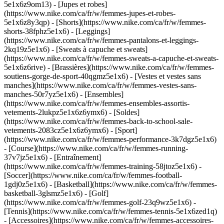
5e1x6z9om13) - [Jupes et robes]
(https://www.nike.com/ca/fr/w/femmes-jupes-et-robes-
5e1x6z8y3qp) - [Shorts](https://www.nike.com/ca/fr/w/femmes-
shorts-38fphz5e1x6) - [Leggings]
(https://www.nike.com/ca/fr/w/femmes-pantalons-et-leggings-
2kq19z5e1x6) - [Sweats à capuche et sweats]
(https://www.nike.com/ca/fr/w/femmes-sweats-a-capuche-et-sweats-
5e1x6z6rive) - [Brassières](https://www.nike.com/ca/fr/w/femmes-
soutiens-gorge-de-sport-40qgmz5e1x6) - [Vestes et vestes sans
manches](https://www.nike.com/ca/fr/w/femmes-vestes-sans-
manches-50r7yz5e1x6) - [Ensembles]
(https://www.nike.com/ca/fr/w/femmes-ensembles-assortis-
vetements-2lukpz5e1x6z6ymx6) - [Soldes]
(https://www.nike.com/ca/fr/w/femmes-back-to-school-sale-
vetements-2083cz5e1x6z6ymx6)
- [Sport]
(https://www.nike.com/ca/fr/w/femmes-performance-3k7dgz5e1x6)
- [Course](https://www.nike.com/ca/fr/w/femmes-running-
37v7jz5e1x6) - [Entraînement]
(https://www.nike.com/ca/fr/w/femmes-training-58jtoz5e1x6) -
[Soccer](https://www.nike.com/ca/fr/w/femmes-football-
1gdj0z5e1x6) - [Basketball](https://www.nike.com/ca/fr/w/femmes-
basketball-3glsmz5e1x6) - [Golf]
(https://www.nike.com/ca/fr/w/femmes-golf-23q9wz5e1x6) -
[Tennis](https://www.nike.com/ca/fr/w/femmes-tennis-5e1x6zed1q)
- [Accessoires](https://www.nike.com/ca/fr/w/femmes-accessoires-