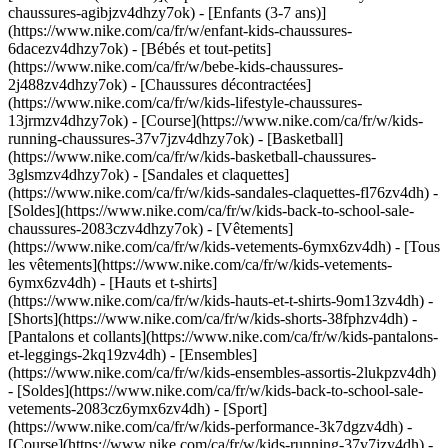
chaussures-agibjzv4dhzy7ok) - [Enfants (3-7 ans)]
(https://www.nike.com/ca/fr/w/enfant-kids-chaussures-
6dacezv4dhzy7ok) - [Bébés et tout-petits]
(https://www.nike.com/ca/fr/w/bebe-kids-chaussures-
2j488zv4dhzy7ok) - [Chaussures décontractées]
(https://www.nike.com/ca/fr/w/kids-lifestyle-chaussures-
13jrmzv4dhzy7ok) - [Course](https://www.nike.com/ca/fr/w/kids-
running-chaussures-37v7jzv4dhzy7ok) - [Basketball]
(https://www.nike.com/ca/fr/w/kids-basketball-chaussures-
3glsmzv4dhzy7ok) - [Sandales et claquettes]
(https://www.nike.com/ca/fr/w/kids-sandales-claquettes-fl76zv4dh) -
[Soldes](https://www.nike.com/ca/fr/w/kids-back-to-school-sale-
chaussures-2083czv4dhzy7ok)
- [Vêtements]
(https://www.nike.com/ca/fr/w/kids-vetements-6ymx6zv4dh) - [Tous
les vêtements](https://www.nike.com/ca/fr/w/kids-vetements-
6ymx6zv4dh) - [Hauts et t-shirts]
(https://www.nike.com/ca/fr/w/kids-hauts-et-t-shirts-9om13zv4dh) -
[Shorts](https://www.nike.com/ca/fr/w/kids-shorts-38fphzv4dh) -
[Pantalons et collants](https://www.nike.com/ca/fr/w/kids-pantalons-
et-leggings-2kq19zv4dh) - [Ensembles]
(https://www.nike.com/ca/fr/w/kids-ensembles-assortis-2lukpzv4dh)
- [Soldes](https://www.nike.com/ca/fr/w/kids-back-to-school-sale-
vetements-2083cz6ymx6zv4dh)
- [Sport]
(https://www.nike.com/ca/fr/w/kids-performance-3k7dgzv4dh) -
[Course](https://www.nike.com/ca/fr/w/kids-running-37v7jzv4dh) -