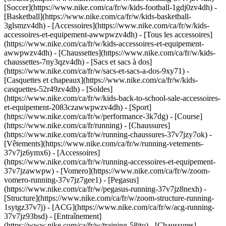
[Soccer](https://www.nike.com/ca/fr/w/kids-football-1gdj0zv4dh) -
[Basketball](https://www.nike.com/ca/fr/w/kids-basketball-
3glsmzv4dh)
- [Accessoires](https://www.nike.com/ca/fr/w/kids-
accessoires-et-equipement-awwpwzv4dh) - [Tous les accessoires]
(https://www.nike.com/ca/fr/w/kids-accessoires-et-equipement-
awwpwzv4dh) - [Chaussettes](https://www.nike.com/ca/fr/w/kids-
chaussettes-7ny3qzv4dh) - [Sacs et sacs à dos]
(https://www.nike.com/ca/fr/w/sacs-et-sacs-a-dos-9xy71) -
[Casquettes et chapeaux](https://www.nike.com/ca/fr/w/kids-
casquettes-52r49zv4dh) - [Soldes]
(https://www.nike.com/ca/fr/w/kids-back-to-school-sale-accessoires-
et-equipement-2083czawwpwzv4dh) - [Sport]
(https://www.nike.com/ca/fr/w/performance-3k7dg) - [Course]
(https://www.nike.com/ca/fr/running) - [Chaussures]
(https://www.nike.com/ca/fr/w/running-chaussures-37v7jzy7ok) -
[Vêtements](https://www.nike.com/ca/fr/w/running-vetements-
37v7jz6ymx6) - [Accessoires]
(https://www.nike.com/ca/fr/w/running-accessoires-et-equipement-
37v7jzawwpw) - [Vomero](https://www.nike.com/ca/fr/w/zoom-
vomero-running-37v7jz7gee1) - [Pegasus]
(https://www.nike.com/ca/fr/w/pegasus-running-37v7jz8nexh) -
[Structure](https://www.nike.com/ca/fr/w/zoom-structure-running-
1sytgz37v7j) - [ACG](https://www.nike.com/ca/fr/w/acg-running-
37v7jz93bsd)
- [Entraînement]
(https://www.nike.com/ca/fr/w/training-58jto) - [Chaussures]