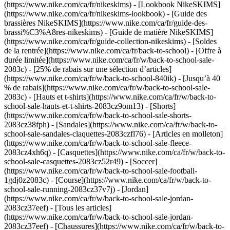
(https://www.nike.com/ca/fr/nikeskims) - [Lookbook NikeSKIMS]
(https://www.nike.com/ca/fr/nikeskims-lookbook) - [Guide des
brassières NikeSKIMS](https://www.nike.com/ca/fr/guide-des-
brassi%C3%A8res-nikeskims) - [Guide de matière NikeSKIMS]
(https://www.nike.com/ca/fr/guide-collection-nikeskims) - [Soldes
de la rentrée](https://www.nike.com/ca/fr/back-to-school) - [Offre à
durée limitée](https://www.nike.com/ca/fr/w/back-to-school-sale-
2083c) - [25% de rabais sur une sélection d’articles]
(https://www.nike.com/ca/fr/w/back-to-school-840ik) - [Jusqu’à 40
% de rabais](https://www.nike.com/ca/fr/w/back-to-school-sale-
2083c) - [Hauts et t-shirts](https://www.nike.com/ca/fr/w/back-to-
school-sale-hauts-et-t-shirts-2083cz9om13) - [Shorts]
(https://www.nike.com/ca/fr/w/back-to-school-sale-shorts-
2083cz38fph) - [Sandales](https://www.nike.com/ca/fr/w/back-to-
school-sale-sandales-claquettes-2083czfl76) - [Articles en molleton]
(https://www.nike.com/ca/fr/w/back-to-school-sale-fleece-
2083cz4xh6q) - [Casquettes](https://www.nike.com/ca/fr/w/back-to-
school-sale-casquettes-2083cz52r49) - [Soccer]
(https://www.nike.com/ca/fr/w/back-to-school-sale-football-
1gdj0z2083c) - [Course](https://www.nike.com/ca/fr/w/back-to-
school-sale-running-2083cz37v7j)
- [Jordan]
(https://www.nike.com/ca/fr/w/back-to-school-sale-jordan-
2083cz37eef) - [Tous les articles]
(https://www.nike.com/ca/fr/w/back-to-school-sale-jordan-
2083cz37eef) - [Chaussures](https://www.nike.com/ca/fr/w/back-to-