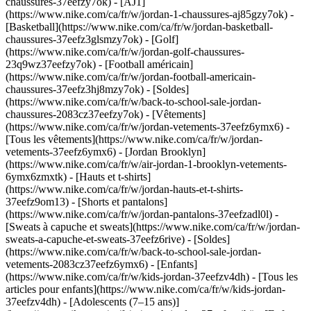
chaussures-37eefzy7ok) - [AJ1]
(https://www.nike.com/ca/fr/w/jordan-1-chaussures-aj85gzy7ok) -
[Basketball](https://www.nike.com/ca/fr/w/jordan-basketball-
chaussures-37eefz3glsmzy7ok) - [Golf]
(https://www.nike.com/ca/fr/w/jordan-golf-chaussures-
23q9wz37eefzy7ok) - [Football américain]
(https://www.nike.com/ca/fr/w/jordan-football-americain-
chaussures-37eefz3hj8mzy7ok) - [Soldes]
(https://www.nike.com/ca/fr/w/back-to-school-sale-jordan-
chaussures-2083cz37eefzy7ok)
- [Vêtements]
(https://www.nike.com/ca/fr/w/jordan-vetements-37eefz6ymx6) -
[Tous les vêtements](https://www.nike.com/ca/fr/w/jordan-
vetements-37eefz6ymx6) - [Jordan Brooklyn]
(https://www.nike.com/ca/fr/w/air-jordan-1-brooklyn-vetements-
6ymx6zmxtk) - [Hauts et t-shirts]
(https://www.nike.com/ca/fr/w/jordan-hauts-et-t-shirts-
37eefz9om13) - [Shorts et pantalons]
(https://www.nike.com/ca/fr/w/jordan-pantalons-37eefzadl0l) -
[Sweats à capuche et sweats](https://www.nike.com/ca/fr/w/jordan-
sweats-a-capuche-et-sweats-37eefz6rive) - [Soldes]
(https://www.nike.com/ca/fr/w/back-to-school-sale-jordan-
vetements-2083cz37eefz6ymx6)
- [Enfants]
(https://www.nike.com/ca/fr/w/kids-jordan-37eefzv4dh) - [Tous les
articles pour enfants](https://www.nike.com/ca/fr/w/kids-jordan-
37eefzv4dh) - [Adolescents (7–15 ans)]