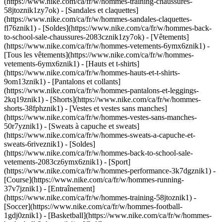
(https://www.nike.com/ca/fr/w/hommes-training-chaussures-
58jtoznik1zy7ok) - [Sandales et claquettes]
(https://www.nike.com/ca/fr/w/hommes-sandales-claquettes-
fl76znik1) - [Soldes](https://www.nike.com/ca/fr/w/hommes-back-
to-school-sale-chaussures-2083cznik1zy7ok)
- [Vêtements]
(https://www.nike.com/ca/fr/w/hommes-vetements-6ymx6znik1) -
[Tous les vêtements](https://www.nike.com/ca/fr/w/hommes-
vetements-6ymx6znik1) - [Hauts et t-shirts]
(https://www.nike.com/ca/fr/w/hommes-hauts-et-t-shirts-
9om13znik1) - [Pantalons et collants]
(https://www.nike.com/ca/fr/w/hommes-pantalons-et-leggings-
2kq19znik1) - [Shorts](https://www.nike.com/ca/fr/w/hommes-
shorts-38fphznik1) - [Vestes et vestes sans manches]
(https://www.nike.com/ca/fr/w/hommes-vestes-sans-manches-
50r7yznik1) - [Sweats à capuche et sweats]
(https://www.nike.com/ca/fr/w/hommes-sweats-a-capuche-et-
sweats-6riveznik1) - [Soldes]
(https://www.nike.com/ca/fr/w/hommes-back-to-school-sale-
vetements-2083cz6ymx6znik1)
- [Sport]
(https://www.nike.com/ca/fr/w/hommes-performance-3k7dgznik1) -
[Course](https://www.nike.com/ca/fr/w/hommes-running-
37v7jznik1) - [Entraînement]
(https://www.nike.com/ca/fr/w/hommes-training-58jtoznik1) -
[Soccer](https://www.nike.com/ca/fr/w/hommes-football-
1gdj0znik1) - [Basketball](https://www.nike.com/ca/fr/w/hommes-