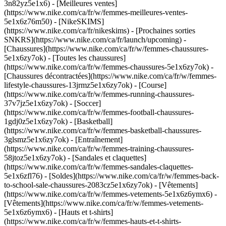
3n82yz5e1x6) - [Meilleures ventes]
(https://www.nike.com/ca/fr/w/femmes-meilleures-ventes-
5e1x6z76m50) - [NikeSKIMS]
(https://www.nike.com/ca/fr/nikeskims) - [Prochaines sorties
SNKRS](https://www.nike.com/ca/fr/launch/upcoming)
-
[Chaussures](https://www.nike.com/ca/fr/w/femmes-chaussures-
5e1x6zy7ok) - [Toutes les chaussures]
(https://www.nike.com/ca/fr/w/femmes-chaussures-5e1x6zy7ok) -
[Chaussures décontractées](https://www.nike.com/ca/fr/w/femmes-
lifestyle-chaussures-13jrmz5e1x6zy7ok) - [Course]
(https://www.nike.com/ca/fr/w/femmes-running-chaussures-
37v7jz5e1x6zy7ok) - [Soccer]
(https://www.nike.com/ca/fr/w/femmes-football-chaussures-
1gdj0z5e1x6zy7ok) - [Basketball]
(https://www.nike.com/ca/fr/w/femmes-basketball-chaussures-
3glsmz5e1x6zy7ok) - [Entraînement]
(https://www.nike.com/ca/fr/w/femmes-training-chaussures-
58jtoz5e1x6zy7ok) - [Sandales et claquettes]
(https://www.nike.com/ca/fr/w/femmes-sandales-claquettes-
5e1x6zfl76) - [Soldes](https://www.nike.com/ca/fr/w/femmes-back-
to-school-sale-chaussures-2083cz5e1x6zy7ok)
- [Vêtements]
(https://www.nike.com/ca/fr/w/femmes-vetements-5e1x6z6ymx6) -
[Vêtements](https://www.nike.com/ca/fr/w/femmes-vetements-
5e1x6z6ymx6) - [Hauts et t-shirts]
(https://www.nike.com/ca/fr/w/femmes-hauts-et-t-shirts-