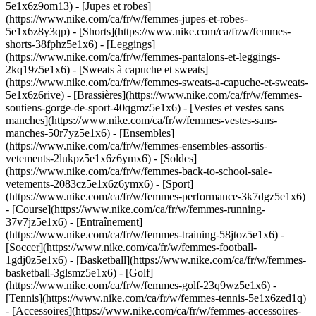
5e1x6z9om13) - [Jupes et robes]
(https://www.nike.com/ca/fr/w/femmes-jupes-et-robes-
5e1x6z8y3qp) - [Shorts](https://www.nike.com/ca/fr/w/femmes-
shorts-38fphz5e1x6) - [Leggings]
(https://www.nike.com/ca/fr/w/femmes-pantalons-et-leggings-
2kq19z5e1x6) - [Sweats à capuche et sweats]
(https://www.nike.com/ca/fr/w/femmes-sweats-a-capuche-et-sweats-
5e1x6z6rive) - [Brassières](https://www.nike.com/ca/fr/w/femmes-
soutiens-gorge-de-sport-40qgmz5e1x6) - [Vestes et vestes sans
manches](https://www.nike.com/ca/fr/w/femmes-vestes-sans-
manches-50r7yz5e1x6) - [Ensembles]
(https://www.nike.com/ca/fr/w/femmes-ensembles-assortis-
vetements-2lukpz5e1x6z6ymx6) - [Soldes]
(https://www.nike.com/ca/fr/w/femmes-back-to-school-sale-
vetements-2083cz5e1x6z6ymx6)
- [Sport]
(https://www.nike.com/ca/fr/w/femmes-performance-3k7dgz5e1x6)
- [Course](https://www.nike.com/ca/fr/w/femmes-running-
37v7jz5e1x6) - [Entraînement]
(https://www.nike.com/ca/fr/w/femmes-training-58jtoz5e1x6) -
[Soccer](https://www.nike.com/ca/fr/w/femmes-football-
1gdj0z5e1x6) - [Basketball](https://www.nike.com/ca/fr/w/femmes-
basketball-3glsmz5e1x6) - [Golf]
(https://www.nike.com/ca/fr/w/femmes-golf-23q9wz5e1x6) -
[Tennis](https://www.nike.com/ca/fr/w/femmes-tennis-5e1x6zed1q)
- [Accessoires](https://www.nike.com/ca/fr/w/femmes-accessoires-