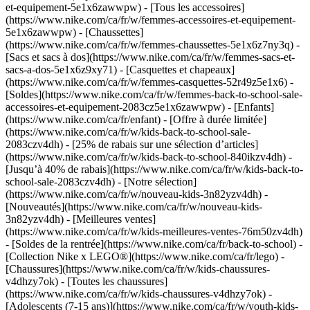
et-equipement-5e1x6zawwpw) - [Tous les accessoires]
(https://www.nike.com/ca/fr/w/femmes-accessoires-et-equipement-
5e1x6zawwpw) - [Chaussettes]
(https://www.nike.com/ca/fr/w/femmes-chaussettes-5e1x6z7ny3q) -
[Sacs et sacs à dos](https://www.nike.com/ca/fr/w/femmes-sacs-et-
sacs-a-dos-5e1x6z9xy71) - [Casquettes et chapeaux]
(https://www.nike.com/ca/fr/w/femmes-casquettes-52r49z5e1x6) -
[Soldes](https://www.nike.com/ca/fr/w/femmes-back-to-school-sale-
accessoires-et-equipement-2083cz5e1x6zawwpw) - [Enfants]
(https://www.nike.com/ca/fr/enfant) - [Offre à durée limitée]
(https://www.nike.com/ca/fr/w/kids-back-to-school-sale-
2083czv4dh) - [25% de rabais sur une sélection d’articles]
(https://www.nike.com/ca/fr/w/kids-back-to-school-840ikzv4dh) -
[Jusqu’à 40% de rabais](https://www.nike.com/ca/fr/w/kids-back-to-
school-sale-2083czv4dh)
- [Notre sélection]
(https://www.nike.com/ca/fr/w/nouveau-kids-3n82yzv4dh) -
[Nouveautés](https://www.nike.com/ca/fr/w/nouveau-kids-
3n82yzv4dh) - [Meilleures ventes]
(https://www.nike.com/ca/fr/w/kids-meilleures-ventes-76m50zv4dh)
- [Soldes de la rentrée](https://www.nike.com/ca/fr/back-to-school) -
[Collection Nike x LEGO®](https://www.nike.com/ca/fr/lego)
-
[Chaussures](https://www.nike.com/ca/fr/w/kids-chaussures-
v4dhzy7ok) - [Toutes les chaussures]
(https://www.nike.com/ca/fr/w/kids-chaussures-v4dhzy7ok) -
[Adolescents (7-15 ans)](https://www.nike.com/ca/fr/w/youth-kids-