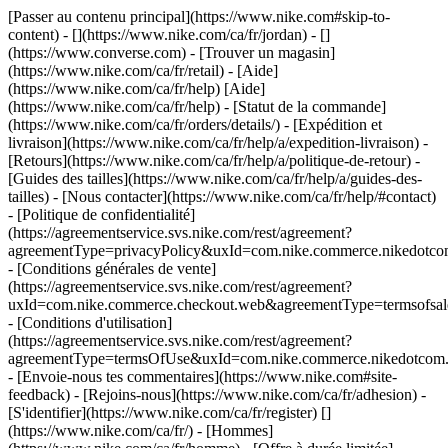
[Passer au contenu principal](https://www.nike.com#skip-to-
content) - [](https://www.nike.com/ca/fr/jordan) - []
(https://www.converse.com)
- [Trouver un magasin]
(https://www.nike.com/ca/fr/retail) - [Aide]
(https://www.nike.com/ca/fr/help) [Aide]
(https://www.nike.com/ca/fr/help) - [Statut de la commande]
(https://www.nike.com/ca/fr/orders/details/) - [Expédition et
livraison](https://www.nike.com/ca/fr/help/a/expedition-livraison) -
[Retours](https://www.nike.com/ca/fr/help/a/politique-de-retour) -
[Guides des tailles](https://www.nike.com/ca/fr/help/a/guides-des-
tailles) - [Nous contacter](https://www.nike.com/ca/fr/help/#contact)
- [Politique de confidentialité]
(https://agreementservice.svs.nike.com/rest/agreement?
agreementType=privacyPolicy&uxId=com.nike.commerce.nikedotco
- [Conditions générales de vente]
(https://agreementservice.svs.nike.com/rest/agreement?
uxId=com.nike.commerce.checkout.web&agreementType=termsofsale
- [Conditions d'utilisation]
(https://agreementservice.svs.nike.com/rest/agreement?
agreementType=termsOfUse&uxId=com.nike.commerce.nikedotcom.
- [Envoie-nous tes commentaires](https://www.nike.com#site-
feedback) - [Rejoins-nous](https://www.nike.com/ca/fr/adhesion) -
[S'identifier](https://www.nike.com/ca/fr/register)
[]
(https://www.nike.com/ca/fr/) - [Hommes]