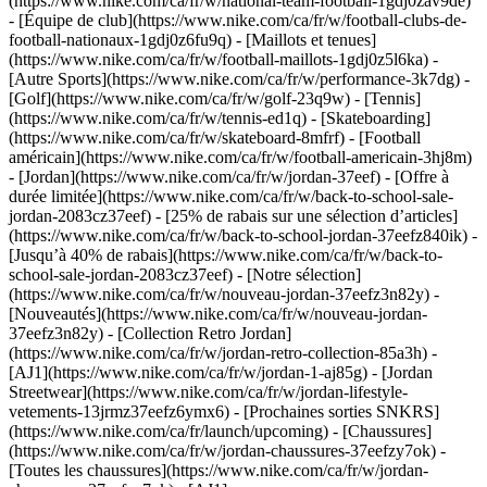
(https://www.nike.com/ca/fr/w/national-team-football-1gdj0zav9de)
- [Équipe de club](https://www.nike.com/ca/fr/w/football-clubs-de-
football-nationaux-1gdj0z6fu9q) - [Maillots et tenues]
(https://www.nike.com/ca/fr/w/football-maillots-1gdj0z5l6ka)
-
[Autre Sports](https://www.nike.com/ca/fr/w/performance-3k7dg) -
[Golf](https://www.nike.com/ca/fr/w/golf-23q9w) - [Tennis]
(https://www.nike.com/ca/fr/w/tennis-ed1q) - [Skateboarding]
(https://www.nike.com/ca/fr/w/skateboard-8mfrf) - [Football
américain](https://www.nike.com/ca/fr/w/football-americain-3hj8m)
- [Jordan](https://www.nike.com/ca/fr/w/jordan-37eef) - [Offre à
durée limitée](https://www.nike.com/ca/fr/w/back-to-school-sale-
jordan-2083cz37eef) - [25% de rabais sur une sélection d’articles]
(https://www.nike.com/ca/fr/w/back-to-school-jordan-37eefz840ik) -
[Jusqu’à 40% de rabais](https://www.nike.com/ca/fr/w/back-to-
school-sale-jordan-2083cz37eef)
- [Notre sélection]
(https://www.nike.com/ca/fr/w/nouveau-jordan-37eefz3n82y) -
[Nouveautés](https://www.nike.com/ca/fr/w/nouveau-jordan-
37eefz3n82y) - [Collection Retro Jordan]
(https://www.nike.com/ca/fr/w/jordan-retro-collection-85a3h) -
[AJ1](https://www.nike.com/ca/fr/w/jordan-1-aj85g) - [Jordan
Streetwear](https://www.nike.com/ca/fr/w/jordan-lifestyle-
vetements-13jrmz37eefz6ymx6) - [Prochaines sorties SNKRS]
(https://www.nike.com/ca/fr/launch/upcoming)
- [Chaussures]
(https://www.nike.com/ca/fr/w/jordan-chaussures-37eefzy7ok) -
[Toutes les chaussures](https://www.nike.com/ca/fr/w/jordan-