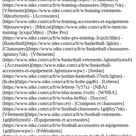
(https://www.nike.com/ca/fr/w/training-chaussures-58jtozy7ok) -
[Vêtements](https://www.nike.com/ca/fr/w/training-vetements-
58jtoz6ymx6) - [Accessoires]
(https://www.nike.com/ca/fr/w/training-accessoires-et-equipement-
58jtozawwpw) - [Metcon](https://www.nike.com/ca/fr/w/metcon-
training-3yxqsz58jto) - [Nike Pro]
(https://www.nike.com/ca/fr/w/nike-pro-training-3cqxfz58jto)
-
[Basketball](https://www.nike.com/ca/fr/w/basketball-3glsm) -
[Chaussures](https://www.nike.com/ca/fr/w/basketball-chaussures-
3glsmzy7ok) - [Vêtements]
(https://www.nike.com/ca/fr/w/basketball-vetements-3glsmz6ymx6)
- [Accessoires](https://www.nike.com/ca/fr/w/basketball-
accessoires-et-equipement-3glsmzawwpw) - [Jordan]
(https://www.nike.com/ca/fr/w/jordan-basketball-37eefz3glsm) -
[Kobe](https://www.nike.com/ca/fr/w/kobe-pgd6) - [Lebron]
(https://www.nike.com/ca/fr/w/lebron-7y57x) - [NBA]
(https://www.nike.com/ca/fr/w/nba-teams-1vofi) - [WNBA]
(https://www.nike.com/ca/fr/w/wnba-6ef6n)
- [Soccer]
(https://www.nike.com/ca/fr/soccer) - [Crampons et chaussures]
(https://www.nike.com/ca/fr/w/football-chaussures-1gdj0zy7ok) -
[Vêtements](https://www.nike.com/ca/fr/w/football-vetements-
1gdj0z6ymx6) - [Équipements et accessoires]
(https://www.nike.com/ca/fr/w/football-accessoires-et-equipement-
1gdj0zawwpw) - [Fédérations]