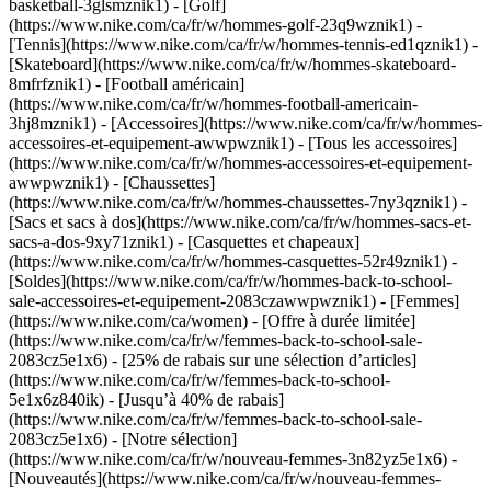
basketball-3glsmznik1) - [Golf]
(https://www.nike.com/ca/fr/w/hommes-golf-23q9wznik1) -
[Tennis](https://www.nike.com/ca/fr/w/hommes-tennis-ed1qznik1) -
[Skateboard](https://www.nike.com/ca/fr/w/hommes-skateboard-
8mfrfznik1) - [Football américain]
(https://www.nike.com/ca/fr/w/hommes-football-americain-
3hj8mznik1)
- [Accessoires](https://www.nike.com/ca/fr/w/hommes-
accessoires-et-equipement-awwpwznik1) - [Tous les accessoires]
(https://www.nike.com/ca/fr/w/hommes-accessoires-et-equipement-
awwpwznik1) - [Chaussettes]
(https://www.nike.com/ca/fr/w/hommes-chaussettes-7ny3qznik1) -
[Sacs et sacs à dos](https://www.nike.com/ca/fr/w/hommes-sacs-et-
sacs-a-dos-9xy71znik1) - [Casquettes et chapeaux]
(https://www.nike.com/ca/fr/w/hommes-casquettes-52r49znik1) -
[Soldes](https://www.nike.com/ca/fr/w/hommes-back-to-school-
sale-accessoires-et-equipement-2083czawwpwznik1) - [Femmes]
(https://www.nike.com/ca/women) - [Offre à durée limitée]
(https://www.nike.com/ca/fr/w/femmes-back-to-school-sale-
2083cz5e1x6) - [25% de rabais sur une sélection d’articles]
(https://www.nike.com/ca/fr/w/femmes-back-to-school-
5e1x6z840ik) - [Jusqu’à 40% de rabais]
(https://www.nike.com/ca/fr/w/femmes-back-to-school-sale-
2083cz5e1x6)
- [Notre sélection]
(https://www.nike.com/ca/fr/w/nouveau-femmes-3n82yz5e1x6) -
[Nouveautés](https://www.nike.com/ca/fr/w/nouveau-femmes-