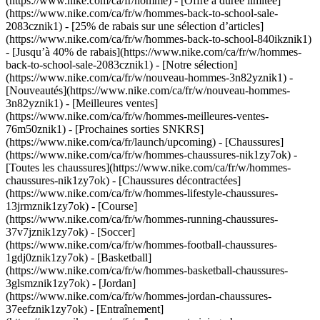
(https://www.nike.com/ca/fr/homme) - [Offre à durée limitée]
(https://www.nike.com/ca/fr/w/hommes-back-to-school-sale-
2083cznik1) - [25% de rabais sur une sélection d’articles]
(https://www.nike.com/ca/fr/w/hommes-back-to-school-840ikznik1)
- [Jusqu’à 40% de rabais](https://www.nike.com/ca/fr/w/hommes-
back-to-school-sale-2083cznik1)
- [Notre sélection]
(https://www.nike.com/ca/fr/w/nouveau-hommes-3n82yznik1) -
[Nouveautés](https://www.nike.com/ca/fr/w/nouveau-hommes-
3n82yznik1) - [Meilleures ventes]
(https://www.nike.com/ca/fr/w/hommes-meilleures-ventes-
76m50znik1) - [Prochaines sorties SNKRS]
(https://www.nike.com/ca/fr/launch/upcoming)
- [Chaussures]
(https://www.nike.com/ca/fr/w/hommes-chaussures-nik1zy7ok) -
[Toutes les chaussures](https://www.nike.com/ca/fr/w/hommes-
chaussures-nik1zy7ok) - [Chaussures décontractées]
(https://www.nike.com/ca/fr/w/hommes-lifestyle-chaussures-
13jrmznik1zy7ok) - [Course]
(https://www.nike.com/ca/fr/w/hommes-running-chaussures-
37v7jznik1zy7ok) - [Soccer]
(https://www.nike.com/ca/fr/w/hommes-football-chaussures-
1gdj0znik1zy7ok) - [Basketball]
(https://www.nike.com/ca/fr/w/hommes-basketball-chaussures-
3glsmznik1zy7ok) - [Jordan]
(https://www.nike.com/ca/fr/w/hommes-jordan-chaussures-
37eefznik1zy7ok) - [Entraînement]