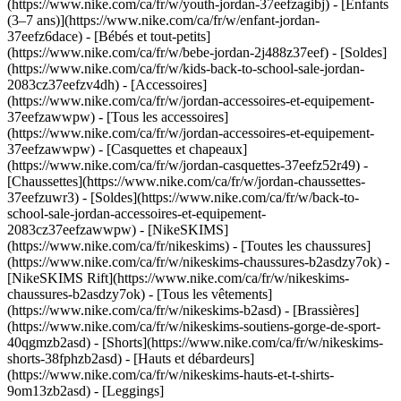
(https://www.nike.com/ca/fr/w/youth-jordan-37eefzagibj) - [Enfants
(3–7 ans)](https://www.nike.com/ca/fr/w/enfant-jordan-
37eefz6dace) - [Bébés et tout-petits]
(https://www.nike.com/ca/fr/w/bebe-jordan-2j488z37eef) - [Soldes]
(https://www.nike.com/ca/fr/w/kids-back-to-school-sale-jordan-
2083cz37eefzv4dh)
- [Accessoires]
(https://www.nike.com/ca/fr/w/jordan-accessoires-et-equipement-
37eefzawwpw) - [Tous les accessoires]
(https://www.nike.com/ca/fr/w/jordan-accessoires-et-equipement-
37eefzawwpw) - [Casquettes et chapeaux]
(https://www.nike.com/ca/fr/w/jordan-casquettes-37eefz52r49) -
[Chaussettes](https://www.nike.com/ca/fr/w/jordan-chaussettes-
37eefzuwr3) - [Soldes](https://www.nike.com/ca/fr/w/back-to-
school-sale-jordan-accessoires-et-equipement-
2083cz37eefzawwpw) - [NikeSKIMS]
(https://www.nike.com/ca/fr/nikeskims) - [Toutes les chaussures]
(https://www.nike.com/ca/fr/w/nikeskims-chaussures-b2asdzy7ok) -
[NikeSKIMS Rift](https://www.nike.com/ca/fr/w/nikeskims-
chaussures-b2asdzy7ok)
- [Tous les vêtements]
(https://www.nike.com/ca/fr/w/nikeskims-b2asd) - [Brassières]
(https://www.nike.com/ca/fr/w/nikeskims-soutiens-gorge-de-sport-
40qgmzb2asd) - [Shorts](https://www.nike.com/ca/fr/w/nikeskims-
shorts-38fphzb2asd) - [Hauts et débardeurs]
(https://www.nike.com/ca/fr/w/nikeskims-hauts-et-t-shirts-
9om13zb2asd) - [Leggings]