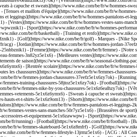
chaussures-6ealhznik1zy7ok)
- [Vêtements](https://www.nike.com/be/f
ts à capuche et sweats](https://www.nike.com/be/fr/w/hommes-sweats-a
- [Tenues et maillots d'équipe](https://www.nike.com/be/fr/w/hommes-f
ns et leggings](https://www.nike.com/be/fr/w/hommes-pantalons-et-leg
1) - [Vestes](https://www.nike.com/be/fr/w/hommes-vestes-sans-manch
-awwpwznik1)
- [Sport](https://www.nike.com/be/fr/w/hommes-performan
/www.nike.com/be/fr/basketball) - [Training et renfo](https://www.nike.c
nik1) - [Golf](https://www.nike.com/be/fr/golf)
- Marques - [Nike Sp
/fr/acg) - [Jordan](https://www.nike.com/be/fr/w/hommes-jordan-37ee
5nhbznik1) - [Femme](https://www.nike.com/be/fr/femme) - [Notre s
uveau-femmes-3n82yz5e1x6) - [Meilleures ventes](https://www.nike.com
êtements de saison](https://www.nike.com/be/fr/w/seasonal-clothing-p
x6z6ymx6) - [Rentrée scolaire](https://www.nike.com/be/fr/w/femmes
utes les chaussures](https://www.nike.com/be/fr/w/femmes-chaussures-
e.com/be/fr/w/femmes-jordan-chaussures-37eefz5e1x6zy7ok) - [Running
/w/femmes-training-chaussures-58jtoz5e1x6zy7ok) - [Football](https:/
.com/be/fr/w/femmes-nike-by-you-chaussures-5e1x6z6ealhzy7ok)
- [Vê
femmes-vetements-5e1x6z6ymx6) - [Sweats à capuche et sweats](https
mes-hauts-et-t-shirts-5e1x6z9om13) - [Shorts](https://www.nike.com/be
talons](https://www.nike.com/be/fr/w/femmes-pantalons-et-leggings-2
/fr/w/femmes-vestes-sans-manches-50r7yz5e1x6) - [Brassières de sport
s-accessoires-et-equipement-5e1x6zawwpw)
- [Sport](https://www.nik
m/be/fr/running) - [Football](https://www.nike.com/be/fr/football) - [Ba
.com/be/fr/w/femmes-skateboard-5e1x6z8mfrf) - [Golf](https://www.nik
www.nike.com/be/fr/w/femmes-lifestyle-13jrmz5e1x6) - [ACG : All Cond