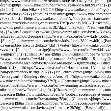
https://www.nike.com/be/fr/w/femmes-kobe-5e1x6zpgd6) - [Enfant](http
écentes](https://www.nike.com/be/fr/w/nouveau-kids-3n82yzv4dh) - [Me
dos) - [Collection Nike x LEGO®](https://www.nike.com/be/fr/lego) - 
sures-v4dhzy7ok) - [Toutes les chaussures](https://www.nike.com/be/fr
y7ok) - [Jordan](https://www.nike.com/be/fr/w/kids-jordan-chaussures
com/be/fr/w/kids-running-chaussures-37v7jzv4dhzy7ok) - [Basketball](
/fr/w/kids-performance-chaussures-3k7dgzv4dhzy7ok)
- [Vêtements](ht
- [Sweats à capuche et sweats](https://www.nike.com/be/fr/w/kids-swea
Tenues et maillots d'équipe](https://www.nike.com/be/fr/w/kids-footba
[Shorts](https://www.nike.com/be/fr/w/kids-shorts-38fphzv4dh) - [Pant
ds-ensembles-assortis-2lukpzv4dh) - [Vestes](https://www.nike.com/be
wpwzv4dh)
- [Pour enfant par âge](https://www.nike.com/be/fr/w/kids-v4d
-agibjzv4dh) - [Enfant (3-7 ans)](https://www.nike.com/be/fr/w/enfant-
s://www.nike.com/be/fr/w/kids-performance-3k7dgzv4dh) - [Running](h
ll](https://www.nike.com/be/fr/w/kids-basketball-3glsmzv4dh) - [Éducat
8mfrf) - [Sport](https://www.nike.com/be/fr/lockerroom) - [Notre séle
uveau-performance-3k7dgz3n82y) - [Meilleures ventes](https://www.ni
l-37eefz3glsm) - [Running : découvre Aero-FIT](https://www.nike.com
//www.nike.com/be/fr/w/running-37v7j) - [Chaussures](https://www.nike
Accessoires](https://www.nike.com/be/fr/w/running-accessoires-et-e
ww.nike.com/be/fr/w/football-1gdj0) - [Chaussures](https://www.nike.co
Accessoires](https://www.nike.com/be/fr/w/football-accessoires-et-e
o](https://www.nike.com/be/fr/w/training-58jto) - [Chaussures](https://
ccessoires](https://www.nike.com/be/fr/w/training-accessoires-et-eq
(https://www.nike.com/be/fr/w/performance-3k7dg) - [Basketball](https