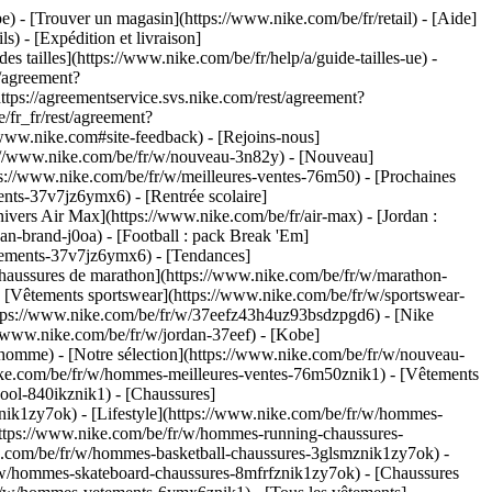
be)
- [Trouver un magasin](https://www.nike.com/be/fr/retail) - [Aide]
s) - [Expédition et livraison]
es tailles](https://www.nike.com/be/fr/help/a/guide-tailles-ue) -
t/agreement?
s://agreementservice.svs.nike.com/rest/agreement?
/fr_fr/rest/agreement?
w.nike.com#site-feedback) - [Rejoins-nous]
ps://www.nike.com/be/fr/w/nouveau-3n82y) - [Nouveau]
ps://www.nike.com/be/fr/w/meilleures-ventes-76m50) - [Prochaines
nts-37v7jz6ymx6) - [Rentrée scolaire]
ivers Air Max](https://www.nike.com/be/fr/air-max) - [Jordan :
an-brand-j0oa) - [Football : pack Break 'Em]
vetements-37v7jz6ymx6)
- [Tendances]
Chaussures de marathon](https://www.nike.com/be/fr/w/marathon-
- [Vêtements sportswear](https://www.nike.com/be/fr/w/sportswear-
tps://www.nike.com/be/fr/w/37eefz43h4uz93bsdzpgd6) - [Nike
//www.nike.com/be/fr/w/jordan-37eef) - [Kobe]
omme) - [Notre sélection](https://www.nike.com/be/fr/w/nouveau-
ike.com/be/fr/w/hommes-meilleures-ventes-76m50znik1) - [Vêtements
hool-840ikznik1)
- [Chaussures]
nik1zy7ok) - [Lifestyle](https://www.nike.com/be/fr/w/hommes-
https://www.nike.com/be/fr/w/hommes-running-chaussures-
ke.com/be/fr/w/hommes-basketball-chaussures-3glsmznik1zy7ok) -
r/w/hommes-skateboard-chaussures-8mfrfznik1zy7ok) - [Chaussures