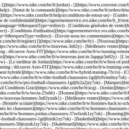
- [](https://www.nike.com/be/fr/jordan) - [](https://www.converse.com/
elp) - [Statut de la commande](https://www.nike.com/be/fr/orders/detail
](https://www.nike.com/be/fr/help/a/conditions-de-retour-ue) - [Guides d
e de confidentialité](https://agreementservice.svs.nike.com/be/fr_fr/res
age=fr&requestType=redirect) - [Conditions générales de vente](http
 [Conditions d'utilisation](https://agreementservice.svs.nike.com/be
equestType=redirect) - [Envoie-nous tes commentaires](https://ww
e.com/be/fr/register)
[](https://www.nike.com/be/fr/) - [Nouveau](htt
ttps://www.nike.com/be/fr/w/nouveau-3n82y) - [Meilleures ventes](htt
g : découvre Aero-FIT](https://www.nike.com/be/fr/w/running-veteme
ion](https://www.nike.com/be/fr/w/nouveau-just-in-3apgqz3n82y) - [L'un
bw) - [Le meilleur de Jordan](https://www.nike.com/be/fr/w/best-of-jord
Running : découvre Aero-FIT](https://www.nike.com/be/fr/w/running-
ment hybride](https://www.nike.com/be/fr/w/hybrid-training-7fx1n) - [
s://www.nike.com/be/fr/w/elite-football-chaussures-1gdj0z9vmnhzy7ok) 
com/be/fr/w/pro-football-chaussures-1gdj0z2a2jzy7ok)
- [Marques](ht
All Conditions Gear](https://www.nike.com/be/fr/acg) - [Jordan](https:
ke.com/be/fr/w/nocta-25nhb) - [Homme](https://www.nike.com/be/fr/h
r/w/nouveau-hommes-3n82yznik1) - [Meilleures ventes](https://www.n
) - [Rentrée scolaire](https://www.nike.com/be/fr/w/hommes-back-to-sc
tes les chaussures](https://www.nike.com/be/fr/w/hommes-chaussures-
.com/be/fr/w/hommes-jordan-chaussures-37eefznik1zy7ok) - [Running](
-football-chaussures-1gdj0znik1zy7ok) - [Basketball](https://www.ni
haussures-58jtoznik1zy7ok) - [Skateboard](https://www.nike.com/be/f