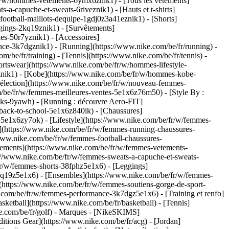
r/w/hommes-vetements-6ymx6znik1) - [Tous les vêtements]
-capuche-et-sweats-6riveznik1) - [Hauts et t-shirts]
ootball-maillots-dequipe-1gdj0z3a41eznik1) - [Shorts]
gings-2kq19znik1) - [Survêtements]
es-50r7yznik1) - [Accessoires]
ce-3k7dgznik1) - [Running](https://www.nike.com/be/fr/running) -
om/be/fr/training) - [Tennis](https://www.nike.com/be/fr/tennis) -
ortswear](https://www.nike.com/be/fr/w/hommes-lifestyle-
fznik1) - [Kobe](https://www.nike.com/be/fr/w/hommes-kobe-
élection](https://www.nike.com/be/fr/w/nouveau-femmes-
/be/fr/w/femmes-meilleures-ventes-5e1x6z76m50) - [Style By :
acks-9yawh) - [Running : découvre Aero-FIT]
-back-to-school-5e1x6z840ik)
- [Chaussures]
5e1x6zy7ok) - [Lifestyle](https://www.nike.com/be/fr/w/femmes-
](https://www.nike.com/be/fr/w/femmes-running-chaussures-
/www.nike.com/be/fr/w/femmes-football-chaussures-
tements](https://www.nike.com/be/fr/w/femmes-vetements-
://www.nike.com/be/fr/w/femmes-sweats-a-capuche-et-sweats-
/fr/w/femmes-shorts-38fphz5e1x6) - [Leggings]
kq19z5e1x6) - [Ensembles](https://www.nike.com/be/fr/w/femmes-
](https://www.nike.com/be/fr/w/femmes-soutiens-gorge-de-sport-
e.com/be/fr/w/femmes-performance-3k7dgz5e1x6) - [Training et renfo]
sketball](https://www.nike.com/be/fr/basketball) - [Tennis]
e.com/be/fr/golf)
- Marques - [NikeSKIMS]
itions Gear](https://www.nike.com/be/fr/acg) - [Jordan]