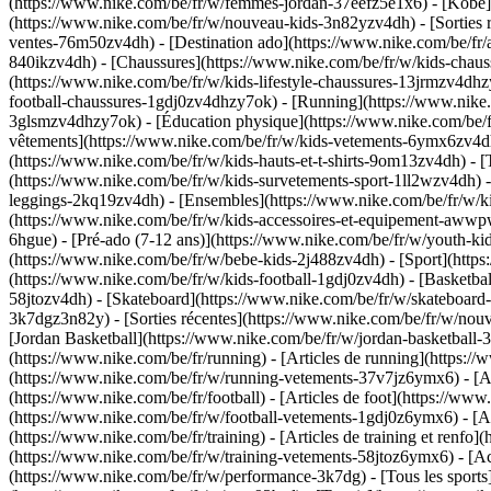
(https://www.nike.com/be/fr/w/femmes-jordan-37eefz5e1x6) - [Kobe](
(https://www.nike.com/be/fr/w/nouveau-kids-3n82yzv4dh) - [Sorties r
ventes-76m50zv4dh) - [Destination ado](https://www.nike.com/be/fr/a
840ikzv4dh)
- [Chaussures](https://www.nike.com/be/fr/w/kids-chaus
(https://www.nike.com/be/fr/w/kids-lifestyle-chaussures-13jrmzv4dhz
football-chaussures-1gdj0zv4dhzy7ok) - [Running](https://www.nike.
3glsmzv4dhzy7ok) - [Éducation physique](https://www.nike.com/be
vêtements](https://www.nike.com/be/fr/w/kids-vetements-6ymx6zv4dh) 
(https://www.nike.com/be/fr/w/kids-hauts-et-t-shirts-9om13zv4dh) - [
(https://www.nike.com/be/fr/w/kids-survetements-sport-1ll2wzv4dh) - 
leggings-2kq19zv4dh) - [Ensembles](https://www.nike.com/be/fr/w/ki
(https://www.nike.com/be/fr/w/kids-accessoires-et-equipement-aw
6hgue) - [Pré-ado (7-12 ans)](https://www.nike.com/be/fr/w/youth-kids
(https://www.nike.com/be/fr/w/bebe-kids-2j488zv4dh)
- [Sport](http
(https://www.nike.com/be/fr/w/kids-football-1gdj0zv4dh) - [Basketba
58jtozv4dh) - [Skateboard](https://www.nike.com/be/fr/w/skateboard-
3k7dgz3n82y) - [Sorties récentes](https://www.nike.com/be/fr/w/no
[Jordan Basketball](https://www.nike.com/be/fr/w/jordan-basketbal
(https://www.nike.com/be/fr/running) - [Articles de running](https:
(https://www.nike.com/be/fr/w/running-vetements-37v7jz6ymx6) - [
(https://www.nike.com/be/fr/football) - [Articles de foot](https://w
(https://www.nike.com/be/fr/w/football-vetements-1gdj0z6ymx6) - [
(https://www.nike.com/be/fr/training) - [Articles de training et renf
(https://www.nike.com/be/fr/w/training-vetements-58jtoz6ymx6) - [A
(https://www.nike.com/be/fr/w/performance-3k7dg) - [Tous les sports]