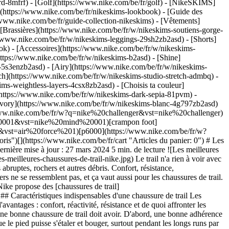
rd-8mfrf) - [Golf](https://www.nike.com/be/fr/golf) - [NikeSKIMS]
https://www.nike.com/be/fr/nikeskims-lookbook) - [Guide des
www.nike.com/be/fr/guide-collection-nikeskims)
- [Vêtements]
[Brassières](https://www.nike.com/be/fr/w/nikeskims-soutiens-gorge-
//www.nike.com/be/fr/w/nikeskims-leggings-29sh2zb2asd) - [Shorts]
k) - [Accessoires](https://www.nike.com/be/fr/w/nikeskims-
(https://www.nike.com/be/fr/w/nikeskims-b2asd) - [Shine]
-5s3enzb2asd) - [Airy](https://www.nike.com/be/fr/w/nikeskims-
h](https://www.nike.com/be/fr/w/nikeskims-studio-stretch-admbq) -
kims-weightless-layers-4csx8zb2asd)
- [Choisis ta couleur](https://www.nike.com/be/fr/w/nikeskims-b2asd) - [Obsidienne](https://www.nike.com/be/fr/w/nikeskims-noir-90poyzb2asd) - [Dark Sepia](https://www.nike.com/be/fr/w/nikeskims-dark-sepia-81pvm) - [Phoenix](https://www.nike.com/be/fr/w/nikeskims-phoenix-1jhtj) - [Cobalt](https://www.nike.com/be/fr/w/nikeskims-bleu-8hfx3zb2asd) - [Ivory](https://www.nike.com/be/fr/w/nikeskims-blanc-4g797zb2asd) Cancel Annuler Recherches populaires [challenger](https://www.nike.com/be/fr/w?q=challenger&vst=challenger)[nike challenger](https://www.nike.com/be/fr/w?q=nike%20challenger&vst=nike%20challenger)[chaussure](https://www.nike.com/be/fr/w?q=chaussure&vst=chaussure)[nike mind 001](https://www.nike.com/be/fr/w?q=nike%20mind%20001&vst=nike%20mind%20001)[crampon foot](https://www.nike.com/be/fr/w?q=crampon%20foot&vst=crampon%20foot)[air force 1](https://www.nike.com/be/fr/w?q=air%20force%201&vst=air%20force%201)[p6000](https://www.nike.com/be/fr/w?q=p6000&vst=p6000)[air max](https://www.nike.com/be/fr/w?q=air%20max&vst=air%20max) [](https://www.nike.com/be/fr/favorites "Favoris")[](https://www.nike.com/be/fr/cart "Articles du panier: 0") # Les meilleures chaussures de trail Nike ##### Guide d'achat Amorti, maintien… Ces chaussures ont tout ce qu'il faut pour arpenter les sentiers. Dernière mise à jour : 27 mars 2024 5 min. de lecture ![Les meilleures chaussures de trail Nike](https://static.nike.com/a/images/f_auto/dpr_1.0,cs_srgb/h_1616,c_limit/9b16c49c-c250-4046-a72e-e39d1edd9043/les-meilleures-chaussures-de-trail-nike.jpg) Le trail n'a rien à voir avec le running sur route, sur piste ou sur un tapis de course. Quand on fait du trail, il faut faire face aux imprévus : boue, eau, arbres au sol, pentes abruptes, rochers et autres débris. Confort, résistance, performances… Mieux vaut choisir la bonne chaussure trail, que ce soit pour courir sur des terrains simples ou plus techniques. Tous les sentiers ne se ressemblent pas, et ça vaut aussi pour les chaussures de trail. Pour les trails exigeants avec des terrains montagneux étendu, il te faut une chaussure avec un bon amorti et de l'adhérence. Ça tombe bien : Nike propose des [chaussures de trail](https://www.nike.com/be/fr/w/sentier-running-chaussures-37v7jz7sboyzy7ok) pour homme et femme, qui s'adaptent au terrain et à la météo. ## Caractéristiques indispensables d'une chaussure de trail Les [meilleures chaussures de trail pour la randonnée](https://www.nike.com/be/fr/a/meilleures-chaussures-de-randonnee) et le running ont plein d'avantages : confort, réactivité, résistance et de quoi affronter les éléments. Natasha Lewis, Expert Product Line Manager chez Nike pour Global Footwear, nous éclaire sur les caractéristiques essentielles d'une bonne chaussure de trail doit avoir. D'abord, une bonne adhérence sous le pied. Ensuite, des matières plus résistantes sur l'empeigne pour protéger des éléments extérieurs. Enfin, plus d'espace à l'avant, pour que le pied puisse s'étaler et bouger, surtout pendant les longs runs par temps chaud. Selon le modèle, une chaussure de trail supporte des distances allant de 5 km à plus de 160 km. Plus d'espace, plus de maintien : les chaussures de trail Nike pourraient même s'avérer plus confortable qu'un modèle de running standard. ## Passe de la route aux sentiers Parfois, on a besoin d'une chaussure de running qui fait tout, pour passer de la route aux sentiers. Les modèles tout-terrain de Nike passent de la route aux sentiers et donnent aux athlètes « une foulée neutre et des éléments performants spécifiques au trail, pour les aider à s'élancer sur les sentiers, explique Natasha Lewis. Sur la route, la foulée est souple. Mais quand on passe sur sentier, ces chaussures combinent résistance et protection, aussi bien sur l'empeigne que sur la semelle extérieure. » L'idéal sur les sentiers et ailleurs ? La Nike Pegasus Trail et la Juniper Trail, qui existent toutes les deux en version GORE-TEX. Selon Natasha Lewis, ce sont les seules chaussures de trail adaptées pour le running et pour une utilisation quotidienne. ## Voir les chaussures de trail Nike [Tout afficher](https://www.nike.com/be/fr/w/sentier-running-chaussures-37v7jz7sboyzy7ok) - [Nike ACG Pegasus Trail \ Chaussure de trail pour homme \ __149,99 €__](https://www.nike.com/be/fr/t/chaussure-de-trail-nike-acg-pegasus-trail-pour-homme-edJ7MX66/HV8116-301) - [Nike ACG Pegasus Trail \ Chaussure de trail pour femme \ __149,99 €__](https://www.nike.com/be/fr/t/chaussure-de-trail-nike-acg-pegasus-trail-pour-femme-J8DF5QzX/HV8121-301) - [ACG Zegama Trail \ Chaussure de trail pour homme \ __169,99 €__](https://www.nike.com/be/fr/t/chaussure-de-trail-acg-zegama-trail-pour-homme-gUx0ZLKR/HV8113-300) - [ACG Zegama Trail \ Chaussure de trail pour femme \ __169,99 €__](https://www.nike.com/be/fr/t/chaussure-de-trail-acg-zegama-trail-pour-femme-VTjRCZNa/HV8115-301) - [Nike ACG Ultrafly Trail \ Chaussure de course de trail \ __249,99 €__](https://www.nike.com/be/fr/t/chaussure-de-course-de-trail-nike-acg-ultrafly-trail-bddi5f1L/HF5668-300) - [Nike Wildhorse 10 \ Chaussure de trail pour homme \ __149,99 €__](https://www.nike.com/be/fr/t/chaussure-de-trail-nike-wildhorse-10-pour-homme-6RHZHLQc/FV2338-302) - [Nike Juniper Trail 2 GORE-TEX \ Chaussure de trail imperméable pour homme \ __114,99 €__](https://www.nike.com/be/fr/t/chaussure-de-trail-impermeable-nike-juniper-trail-2-gore-tex-pour-homme-1x1SuPzZ/HM9734-202) - [Nike Wildhorse 10 \ Chaussure de trail pour femme \ __149,99 €__](https://www.nike.com/be/fr/t/chaussure-de-trail-nike-wildhorse-10-pour-femme-lKHSNL/FV2337-003) - [Nike ACG Pegasus Trail \ Chaussure de running pour ado \ __109,99 €__](https://www.nike.com/be/fr/t/chaussure-de-running-nike-acg-pegasus-trail-pour-ado-4dYpCb69/IH2305-302) - [Nike Juniper Trail 3 \ Chaussure de trail pour homme \ __89,99 €__](https://www.nike.com/be/fr/t/chaussure-de-trail-nike-juniper-trail-3-pour-homme-cv8bQU6U/FQ0904-001) Ces deux modèles sont aussi [imperméables](https://www.nike.com/be/fr/w/temps-humide-sentier-running-chaussures-37v7jz7sboyzjp1rzy7ok). Même sur les modèles non imperméables, Nike accorde une attention particulière à la résistance à l'eau. Comme l'explique Natasha Lewis, Nike a une approche unique pour concevoir des chaussures résistantes à l'eau. « Pendant un trail, l'eau est presque omniprésente, avec la rosée, les ruisseaux ou même les seaux d’eau qu’on reçoit aux points de ravitaillement, affirme-t-elle. Chez Nike, on privilégie les matières à séchage rapide qui évacuent l'humidité. Toutes nos chaussures de trail sont conçues avec des empeignes respirantes aux propriétés drainantes. » ![Les meilleures chaussures de trail Nike](https://static.nike.com/a/images/f_auto/dpr_1.0,cs_srgb/w_1212,c_limit/69083749-0dfe-4f5c-bb15-b71979c8789b/les-meilleures-chaussures-de-trail-nike.jpg) [](https://www.nike.com/be/fr/w/sentier-pegasus-running-chaussures-37v7jz7sboyz8nexhzy7ok) ## De l'amorti pour un confort absolu Quand on fait du trail ou de la randonnée, il faut chaussure avec un bon amorti. Terrains en montée rocailleux et difficiles, pentes raides et glissantes sur un sentier périlleux… Il faut pouvoir te sentir en confiance quand tu sors des sentiers battus. Pour ça, il y a la chaussure de trail Zegama. Son point fort ? Sa base en ZoomX avec un « amorti souple à l'excellent retour d’énergie », détaille Natasha Lewis. Comme elle l'explique, cette base a le niveau d'amorti qu'il te faut pour les runs de plus de 160 km. Acheter la Nike Zegama - [Homme](https://www.nike.com/be/fr/t/chaussures-de-trail-nike-zegama-pour-homme-ZdbtbB/DH0623-100) - [Femme](https://www.nike.com/be/fr/t/chaussure-de-trail-nike-zegama-pour-femme-SQFK85/DH0625-003) ![Les meilleures chaussures de trail Nike](https://static.nike.com/a/images/f_auto/dpr_1.0,cs_srgb/w_1212,c_limit/a21b77a9-58dc-4ab6-9ba5-f78221995725/les-meilleures-chaussures-de-trail-nike.jpg) ## De la réactivité pour optimiser tes performances La réactivité d'une chaussure est essentielle pour maintenir un bon rythme et une foulée efficace. La [Ultrafly](https://www.nike.com/be/fr/a/infos-sortie-ultrafly) est une chaussure de trail réputée pour sa réactivité. « À l'intérieur de la chaussure, on retrouve une semelle intermédiaire ZoomX qui renferme une plaque Flyplate en carbone à deux pointes sur les trois quarts de la longueur, pour plus de réactivité sur les sentiers », affirme Natasha Lewis. La semelle intermédiaire ZoomX sur toute la longueur t'apporte un maximum de confort pour les courses de plus de 160 km. « Le tissu autour de la semelle intermédiaire protège la mousse pendant le trail tout en restant très discret, pour des sensations ZoomX authentiques », ajoute Natasha Lewis. Même chose pour la Kiger. Cette chaussure de trail combine vitesse et confort sur les terrains rocailleux. Acheter la Nike Ultrafly - [Homme](https://www.nike.com/be/fr/t/chaussure-de-trail-nike-ultrafly-pour-homme-Xl1cXs/DX1978-102) - [Femme](https://www.nike.com/be/fr/t/chaussure-de-trail-nike-ultrafly-pour-femme-JCJrtK/DZ0489-102) Acheter la Nike Kiger - [Homme](https://www.nike.com/be/fr/t/chaussure-de-trail-nike-kiger-9-pour-homme-Z3g45m/DR2693-001) - [Femme](https://www.nike.com/be/fr/t/chaussure-de-trail-nike-kiger-9-pour-femme-t6Jp9T/DR2694-200) ![Les meilleures chaussures de trail Nike](https://static.nike.com/a/images/f_auto/dpr_1.0,cs_srgb/w_1212,c_limit/fda12193-b0d6-4f90-a861-89e949a2564d/les-meilleures-chaussures-de-trail-nike.jpg) ## Pour les obstacles et les terrains montagneux Selon Natasha Lewis, une bonne chaussure de trail pour la randonnée et le running doit intégrer des matières plus résistantes. L'objectif est de te protéger des obstacles rencontrés pendant le trail : rochers, racines et autres débris. Opte pour une chaussure de trail plus imposante, avec une adh