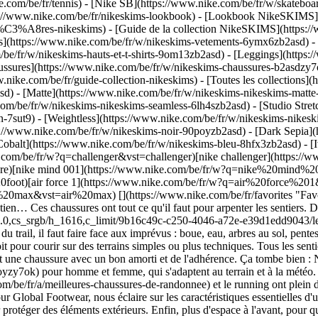
e.com/be/fr/tennis) - [Nike SB](https://www.nike.com/be/fr/w/skateboa
s://www.nike.com/be/fr/nikeskims-lookbook) - [Lookbook NikeSKIMS](
%C3%A8res-nikeskims) - [Guide de la collection NikeSKIMS](https://
ts](https://www.nike.com/be/fr/w/nikeskims-vetements-6ymx6zb2asd) - 
be/fr/w/nikeskims-hauts-et-t-shirts-9om13zb2asd) - [Leggings](https:
ussures](https://www.nike.com/be/fr/w/nikeskims-chaussures-b2asdzy7o
w.nike.com/be/fr/guide-collection-nikeskims) - [Toutes les collections]
d) - [Matte](https://www.nike.com/be/fr/w/nikeskims-nikeskims-matte
om/be/fr/w/nikeskims-nikeskims-seamless-6lh4szb2asd) - [Studio Stretc
n-7sut9) - [Weightless](https://www.nike.com/be/fr/w/nikeskims-nikes