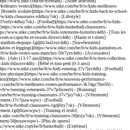
s://www.nike.com/be/fr/enfant) - [Notre sélection]
illeures ventes](https://www.nike.com/be/fr/w/kids-meilleures-
[Rentrée scolaire](https://www.nike.com/be/fr/w/kids-back-to-school-
/w/kids-chaussures-v4dhzy7ok) - [Lifestyle]
-37eefzv4dhzy7ok) - [Football](https://www.nike.com/be/fr/w/kids-
https://www.nike.com/be/fr/w/kids-basketball-chaussures-
tps://www.nike.com/be/fr/w/kids-vetements-6ymx6zv4dh) - [Tous les
ts-a-capuche-et-sweats-6rivezv4dh) - [Hauts et t-shirts]
ll-maillots-dequipe-1gdj0z3a41ezv4dh) - [Survêtements]
alons et leggings](https://www.nike.com/be/fr/w/kids-pantalons-et-
/fr/w/kids-vestes-sans-manches-50r7yzv4dh) - [Accessoires]
h) - [Ado (13-17 ans)](https://www.nike.com/be/fr/w/teen-collection-
kids-6dacezv4dh) - [Bébé et tout-petit (0-3 ans)]
ttps://www.nike.com/be/fr/w/kids-running-37v7jzv4dh) - [Football]
ion physique](https://www.nike.com/be/fr/w/kids-training-
ction](https://www.nike.com/be/fr/w/nouveau-performance-
ke.com/be/fr/w/meilleures-ventes-performance-3k7dgz76m50) -
/be/fr/w/running-vetements-37v7jz6ymx6)
- [Running]
.com/be/fr/w/running-chaussures-37v7jzy7ok) - [Vêtements]
quipement-37v7jzawwpw)
- [Football]
m/be/fr/w/football-chaussures-1gdj0zy7ok) - [Vêtements]
quipement-1gdj0zawwpw)
- [Training et renfo]
www.nike.com/be/fr/w/training-chaussures-58jtozy7ok) - [Vêtements]
uipement-58jtozawwpw)
- [Plus de sports]
://www.nike.com/be/fr/basketball) - [Extérieur]