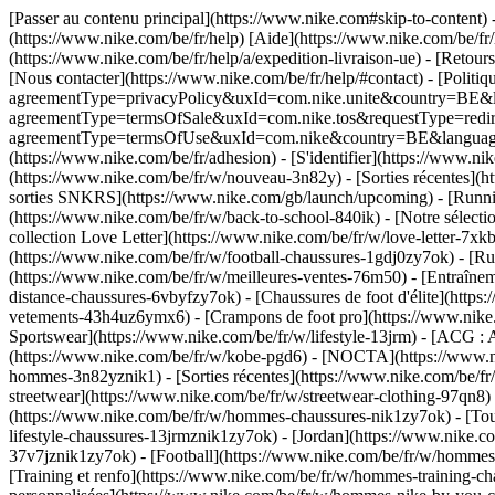
[Passer au contenu principal](https://www.nike.com#skip-to-content) 
(https://www.nike.com/be/fr/help) [Aide](https://www.nike.com/be/fr/h
(https://www.nike.com/be/fr/help/a/expedition-livraison-ue) - [Retours
[Nous contacter](https://www.nike.com/be/fr/help/#contact) - [Politiqu
agreementType=privacyPolicy&uxId=com.nike.unite&country=BE&langu
agreementType=termsOfSale&uxId=com.nike.tos&requestType=redirect) -
agreementType=termsOfUse&uxId=com.nike&country=BE&language=fr&r
(https://www.nike.com/be/fr/adhesion) - [S'identifier](https://www.nik
(https://www.nike.com/be/fr/w/nouveau-3n82y) - [Sorties récentes](h
sorties SNKRS](https://www.nike.com/gb/launch/upcoming) - [Runnin
(https://www.nike.com/be/fr/w/back-to-school-840ik)
- [Notre sélect
collection Love Letter](https://www.nike.com/be/fr/w/love-letter-7xk
(https://www.nike.com/be/fr/w/football-chaussures-1gdj0zy7ok) - [
(https://www.nike.com/be/fr/w/meilleures-ventes-76m50) - [Entraîne
distance-chaussures-6vbyfzy7ok) - [Chaussures de foot d'élite](http
vetements-43h4uz6ymx6) - [Crampons de foot pro](https://www.nike.
Sportswear](https://www.nike.com/be/fr/w/lifestyle-13jrm) - [ACG : 
(https://www.nike.com/be/fr/w/kobe-pgd6) - [NOCTA](https://www.ni
hommes-3n82yznik1) - [Sorties récentes](https://www.nike.com/be/f
streetwear](https://www.nike.com/be/fr/w/streetwear-clothing-97qn8
(https://www.nike.com/be/fr/w/hommes-chaussures-nik1zy7ok) - [Tou
lifestyle-chaussures-13jrmznik1zy7ok) - [Jordan](https://www.nike
37v7jznik1zy7ok) - [Football](https://www.nike.com/be/fr/w/hommes
[Training et renfo](https://www.nike.com/be/fr/w/hommes-training-c