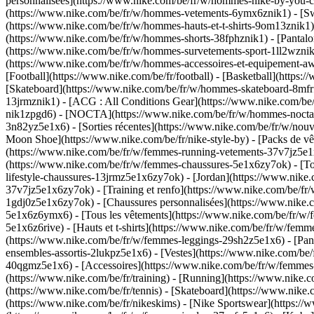
personnalisées](https://www.nike.com/be/fr/w/hommes-nike-by-you-
(https://www.nike.com/be/fr/w/hommes-vetements-6ymx6znik1) - [Swea
(https://www.nike.com/be/fr/w/hommes-hauts-et-t-shirts-9om13znik1) 
(https://www.nike.com/be/fr/w/hommes-shorts-38fphznik1) - [Pantalo
(https://www.nike.com/be/fr/w/hommes-survetements-sport-1ll2wznik
(https://www.nike.com/be/fr/w/hommes-accessoires-et-equipement
[Football](https://www.nike.com/be/fr/football) - [Basketball](https:/
[Skateboard](https://www.nike.com/be/fr/w/hommes-skateboard-8mfrfz
13jrmznik1) - [ACG : All Conditions Gear](https://www.nike.com/be
nik1zpgd6) - [NOCTA](https://www.nike.com/be/fr/w/hommes-nocta-2
3n82yz5e1x6) - [Sorties récentes](https://www.nike.com/be/fr/w/no
Moon Shoe](https://www.nike.com/be/fr/nike-style-by) - [Packs de v
(https://www.nike.com/be/fr/w/femmes-running-vetements-37v7jz5e1
(https://www.nike.com/be/fr/w/femmes-chaussures-5e1x6zy7ok) - [To
lifestyle-chaussures-13jrmz5e1x6zy7ok) - [Jordan](https://www.nik
37v7jz5e1x6zy7ok) - [Training et renfo](https://www.nike.com/be/fr
1gdj0z5e1x6zy7ok) - [Chaussures personnalisées](https://www.nike
5e1x6z6ymx6) - [Tous les vêtements](https://www.nike.com/be/fr/w/
5e1x6z6rive) - [Hauts et t-shirts](https://www.nike.com/be/fr/w/fem
(https://www.nike.com/be/fr/w/femmes-leggings-29sh2z5e1x6) - [Pan
ensembles-assortis-2lukpz5e1x6) - [Vestes](https://www.nike.com/be
40qgmz5e1x6) - [Accessoires](https://www.nike.com/be/fr/w/femme
(https://www.nike.com/be/fr/training) - [Running](https://www.nike.co
(https://www.nike.com/be/fr/tennis) - [Skateboard](https://www.nike
(https://www.nike.com/be/fr/nikeskims) - [Nike Sportswear](https://