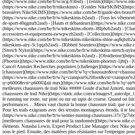
(https://www.nike.com/be/fr/w/acg-93bsd) - [Tennis](https://www.nik
(https://www.nike.com/be/fr/nikeskims) - [Guides NikeSKIMS](http
brassières NikeSKIMS](https://www.nike.com/be/fr/guide-des-brassi
(https://www.nike.com/be/fr/w/nikeskims-b2asd) - [Tous les vêtemen
de-sport-40qgmzb2asd) - [Hauts et débardeurs](https://www.nike.com/
(https://www.nike.com/be/fr/w/nikeskims-shorts-38fphzb2asd) - [Cha
accessoires-et-equipement-awwpwzb2asd)
- [Collections](https://ww
(https://www.nike.com/be/fr/w/nikeskims-nikeskims-shine-aq8qbzb2as
nikeskims-airy-5c1qqzb2asd) - [Ribbed Seamless](https://www.nike.c
[Stretch Nylon](https://www.nike.com/be/fr/w/nikeskims-stretch-nylo