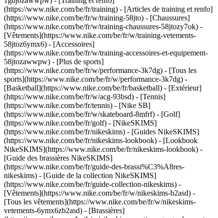
1gdj0zawwpw)
- [Training et renfo]
(https://www.nike.com/be/fr/training) - [Articles de training et renfo]
(https://www.nike.com/be/fr/w/training-58jto) - [Chaussures]
(https://www.nike.com/be/fr/w/training-chaussures-58jtozy7ok) -
[Vêtements](https://www.nike.com/be/fr/w/training-vetements-
58jtoz6ymx6) - [Accessoires]
(https://www.nike.com/be/fr/w/training-accessoires-et-equipement-
58jtozawwpw)
- [Plus de sports]
(https://www.nike.com/be/fr/w/performance-3k7dg) - [Tous les
sports](https://www.nike.com/be/fr/w/performance-3k7dg) -
[Basketball](https://www.nike.com/be/fr/basketball) - [Extérieur]
(https://www.nike.com/be/fr/w/acg-93bsd) - [Tennis]
(https://www.nike.com/be/fr/tennis) - [Nike SB]
(https://www.nike.com/be/fr/w/skateboard-8mfrf) - [Golf]
(https://www.nike.com/be/fr/golf) - [NikeSKIMS]
(https://www.nike.com/be/fr/nikeskims) - [Guides NikeSKIMS]
(https://www.nike.com/be/fr/nikeskims-lookbook) - [Lookbook
NikeSKIMS](https://www.nike.com/be/fr/nikeskims-lookbook) -
[Guide des brassières NikeSKIMS]
(https://www.nike.com/be/fr/guide-des-brassi%C3%A8res-
nikeskims) - [Guide de la collection NikeSKIMS]
(https://www.nike.com/be/fr/guide-collection-nikeskims)
-
[Vêtements](https://www.nike.com/be/fr/w/nikeskims-b2asd) -
[Tous les vêtements](https://www.nike.com/be/fr/w/nikeskims-
vetements-6ymx6zb2asd) - [Brassières]