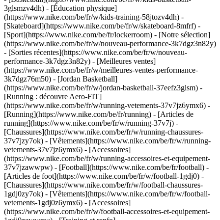
3glsmzv4dh) - [Éducation physique]
(https://www.nike.com/be/fr/w/kids-training-58jtozv4dh) -
[Skateboard](https://www.nike.com/be/fr/w/skateboard-8mfrf) -
[Sport](https://www.nike.com/be/fr/lockerroom) - [Notre sélection]
(https://www.nike.com/be/fr/w/nouveau-performance-3k7dgz3n82y)
- [Sorties récentes](https://www.nike.com/be/fr/w/nouveau-
performance-3k7dgz3n82y) - [Meilleures ventes]
(https://www.nike.com/be/fr/w/meilleures-ventes-performance-
3k7dgz76m50) - [Jordan Basketball]
(https://www.nike.com/be/fr/w/jordan-basketball-37eefz3glsm) -
[Running : découvre Aero-FIT]
(https://www.nike.com/be/fr/w/running-vetements-37v7jz6ymx6)
-
[Running](https://www.nike.com/be/fr/running) - [Articles de
running](https://www.nike.com/be/fr/w/running-37v7j) -
[Chaussures](https://www.nike.com/be/fr/w/running-chaussures-
37v7jzy7ok) - [Vêtements](https://www.nike.com/be/fr/w/running-
vetements-37v7jz6ymx6) - [Accessoires]
(https://www.nike.com/be/fr/w/running-accessoires-et-equipement-
37v7jzawwpw)
- [Football](https://www.nike.com/be/fr/football) -
[Articles de foot](https://www.nike.com/be/fr/w/football-1gdj0) -
[Chaussures](https://www.nike.com/be/fr/w/football-chaussures-
1gdj0zy7ok) - [Vêtements](https://www.nike.com/be/fr/w/football-
vetements-1gdj0z6ymx6) - [Accessoires]
(https://www.nike.com/be/fr/w/football-accessoires-et-equipement-