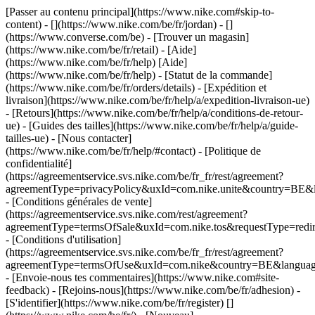
[Passer au contenu principal](https://www.nike.com#skip-to-
content) - [](https://www.nike.com/be/fr/jordan) - []
(https://www.converse.com/be)
- [Trouver un magasin]
(https://www.nike.com/be/fr/retail) - [Aide]
(https://www.nike.com/be/fr/help) [Aide]
(https://www.nike.com/be/fr/help) - [Statut de la commande]
(https://www.nike.com/be/fr/orders/details) - [Expédition et
livraison](https://www.nike.com/be/fr/help/a/expedition-livraison-ue)
- [Retours](https://www.nike.com/be/fr/help/a/conditions-de-retour-
ue) - [Guides des tailles](https://www.nike.com/be/fr/help/a/guide-
tailles-ue) - [Nous contacter]
(https://www.nike.com/be/fr/help/#contact) - [Politique de
confidentialité]
(https://agreementservice.svs.nike.com/be/fr_fr/rest/agreement?
agreementType=privacyPolicy&uxId=com.nike.unite&country=BE&l
- [Conditions générales de vente]
(https://agreementservice.svs.nike.com/rest/agreement?
agreementType=termsOfSale&uxId=com.nike.tos&requestType=redir
- [Conditions d'utilisation]
(https://agreementservice.svs.nike.com/be/fr_fr/rest/agreement?
agreementType=termsOfUse&uxId=com.nike&country=BE&language=
- [Envoie-nous tes commentaires](https://www.nike.com#site-
feedback) - [Rejoins-nous](https://www.nike.com/be/fr/adhesion) -
[S'identifier](https://www.nike.com/be/fr/register)
[]