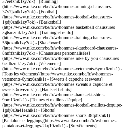
37eefznik1zy7ok) - [Running]
(https://www.nike.com/be/fr/w/hommes-running-chaussures-
37v7jznik1zy7ok) - [Football]
(https://www.nike.com/be/fr/w/hommes-football-chaussures-
1gdj0znik1zy7ok) - [Basketball]
(https://www.nike.com/be/fr/w/hommes-basketball-chaussures-
3glsmznik1zy7ok) - [Training et renfo]
(https://www.nike.com/be/fr/w/hommes-training-chaussures-
58jtoznik1zy7ok) - [Skateboard]
(https://www.nike.com/be/fr/w/hommes-skateboard-chaussures-
8mfrfznik1zy7ok) - [Chaussures personnalisées]
(https://www.nike.com/be/fr/w/hommes-nike-by-you-chaussures-
6ealhznik1zy7ok)
- [Vêtements]
(https://www.nike.com/be/fr/w/hommes-vetements-6ymx6znik1) -
[Tous les vêtements](https://www.nike.com/be/fr/w/hommes-
vetements-6ymx6znik1) - [Sweats à capuche et sweats]
(https://www.nike.com/be/fr/w/hommes-sweats-a-capuche-et-
sweats-6riveznik1) - [Hauts et t-shirts]
(https://www.nike.com/be/fr/w/hommes-hauts-et-t-shirts-
9om13znik1) - [Tenues et maillots d'équipe]
(https://www.nike.com/be/fr/w/hommes-football-maillots-dequipe-
1gdj0z3a41eznik1) - [Shorts]
(https://www.nike.com/be/fr/w/hommes-shorts-38fphznik1) -
[Pantalons et leggings](https://www.nike.com/be/fr/w/hommes-
pantalons-et-leggings-2kq19znik1) - [Survêtements]