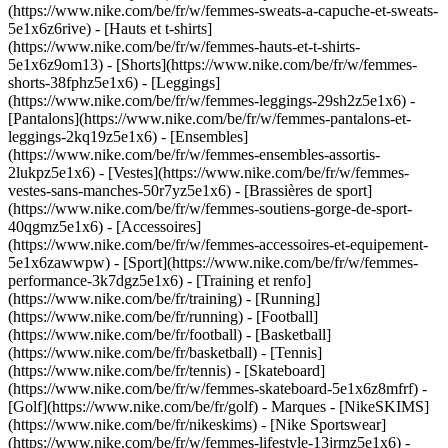
(https://www.nike.com/be/fr/w/femmes-sweats-a-capuche-et-sweats-
5e1x6z6rive) - [Hauts et t-shirts]
(https://www.nike.com/be/fr/w/femmes-hauts-et-t-shirts-
5e1x6z9om13) - [Shorts](https://www.nike.com/be/fr/w/femmes-
shorts-38fphz5e1x6) - [Leggings]
(https://www.nike.com/be/fr/w/femmes-leggings-29sh2z5e1x6) -
[Pantalons](https://www.nike.com/be/fr/w/femmes-pantalons-et-
leggings-2kq19z5e1x6) - [Ensembles]
(https://www.nike.com/be/fr/w/femmes-ensembles-assortis-
2lukpz5e1x6) - [Vestes](https://www.nike.com/be/fr/w/femmes-
vestes-sans-manches-50r7yz5e1x6) - [Brassières de sport]
(https://www.nike.com/be/fr/w/femmes-soutiens-gorge-de-sport-
40qgmz5e1x6) - [Accessoires]
(https://www.nike.com/be/fr/w/femmes-accessoires-et-equipement-
5e1x6zawwpw)
- [Sport](https://www.nike.com/be/fr/w/femmes-
performance-3k7dgz5e1x6) - [Training et renfo]
(https://www.nike.com/be/fr/training) - [Running]
(https://www.nike.com/be/fr/running) - [Football]
(https://www.nike.com/be/fr/football) - [Basketball]
(https://www.nike.com/be/fr/basketball) - [Tennis]
(https://www.nike.com/be/fr/tennis) - [Skateboard]
(https://www.nike.com/be/fr/w/femmes-skateboard-5e1x6z8mfrf) -
[Golf](https://www.nike.com/be/fr/golf)
- Marques - [NikeSKIMS]
(https://www.nike.com/be/fr/nikeskims) - [Nike Sportswear]
(https://www.nike.com/be/fr/w/femmes-lifestyle-13jrmz5e1x6) -