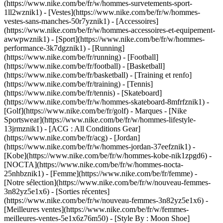
(https://www.nike.com/be/fr/w/hommes-survetements-sport-
1ll2wznik1) - [Vestes](https://www.nike.com/be/fr/w/hommes-
vestes-sans-manches-50r7yznik1) - [Accessoires]
(https://www.nike.com/be/fr/w/hommes-accessoires-et-equipement-
awwpwznik1)
- [Sport](https://www.nike.com/be/fr/w/hommes-
performance-3k7dgznik1) - [Running]
(https://www.nike.com/be/fr/running) - [Football]
(https://www.nike.com/be/fr/football) - [Basketball]
(https://www.nike.com/be/fr/basketball) - [Training et renfo]
(https://www.nike.com/be/fr/training) - [Tennis]
(https://www.nike.com/be/fr/tennis) - [Skateboard]
(https://www.nike.com/be/fr/w/hommes-skateboard-8mfrfznik1) -
[Golf](https://www.nike.com/be/fr/golf)
- Marques - [Nike
Sportswear](https://www.nike.com/be/fr/w/hommes-lifestyle-
13jrmznik1) - [ACG : All Conditions Gear]
(https://www.nike.com/be/fr/acg) - [Jordan]
(https://www.nike.com/be/fr/w/hommes-jordan-37eefznik1) -
[Kobe](https://www.nike.com/be/fr/w/hommes-kobe-nik1zpgd6) -
[NOCTA](https://www.nike.com/be/fr/w/hommes-nocta-
25nhbznik1) - [Femme](https://www.nike.com/be/fr/femme) -
[Notre sélection](https://www.nike.com/be/fr/w/nouveau-femmes-
3n82yz5e1x6) - [Sorties récentes]
(https://www.nike.com/be/fr/w/nouveau-femmes-3n82yz5e1x6) -
[Meilleures ventes](https://www.nike.com/be/fr/w/femmes-
meilleures-ventes-5e1x6z76m50) - [Style By : Moon Shoe]