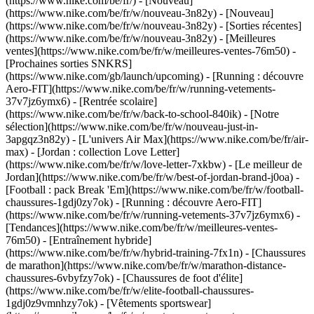
(https://www.nike.com/be/fr/) - [Nouveau]
(https://www.nike.com/be/fr/w/nouveau-3n82y) - [Nouveau]
(https://www.nike.com/be/fr/w/nouveau-3n82y) - [Sorties récentes]
(https://www.nike.com/be/fr/w/nouveau-3n82y) - [Meilleures
ventes](https://www.nike.com/be/fr/w/meilleures-ventes-76m50) -
[Prochaines sorties SNKRS]
(https://www.nike.com/gb/launch/upcoming) - [Running : découvre
Aero-FIT](https://www.nike.com/be/fr/w/running-vetements-
37v7jz6ymx6) - [Rentrée scolaire]
(https://www.nike.com/be/fr/w/back-to-school-840ik)
- [Notre
sélection](https://www.nike.com/be/fr/w/nouveau-just-in-
3apgqz3n82y) - [L'univers Air Max](https://www.nike.com/be/fr/air-
max) - [Jordan : collection Love Letter]
(https://www.nike.com/be/fr/w/love-letter-7xkbw) - [Le meilleur de
Jordan](https://www.nike.com/be/fr/w/best-of-jordan-brand-j0oa) -
[Football : pack Break 'Em](https://www.nike.com/be/fr/w/football-
chaussures-1gdj0zy7ok) - [Running : découvre Aero-FIT]
(https://www.nike.com/be/fr/w/running-vetements-37v7jz6ymx6)
-
[Tendances](https://www.nike.com/be/fr/w/meilleures-ventes-
76m50) - [Entraînement hybride]
(https://www.nike.com/be/fr/w/hybrid-training-7fx1n) - [Chaussures
de marathon](https://www.nike.com/be/fr/w/marathon-distance-
chaussures-6vbyfzy7ok) - [Chaussures de foot d'élite]
(https://www.nike.com/be/fr/w/elite-football-chaussures-
1gdj0z9vmnhzy7ok) - [Vêtements sportswear]