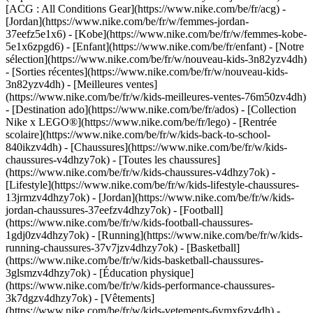
[ACG : All Conditions Gear](https://www.nike.com/be/fr/acg) -
[Jordan](https://www.nike.com/be/fr/w/femmes-jordan-
37eefz5e1x6) - [Kobe](https://www.nike.com/be/fr/w/femmes-kobe-
5e1x6zpgd6) - [Enfant](https://www.nike.com/be/fr/enfant) - [Notre
sélection](https://www.nike.com/be/fr/w/nouveau-kids-3n82yzv4dh)
- [Sorties récentes](https://www.nike.com/be/fr/w/nouveau-kids-
3n82yzv4dh) - [Meilleures ventes]
(https://www.nike.com/be/fr/w/kids-meilleures-ventes-76m50zv4dh)
- [Destination ado](https://www.nike.com/be/fr/ados) - [Collection
Nike x LEGO®](https://www.nike.com/be/fr/lego) - [Rentrée
scolaire](https://www.nike.com/be/fr/w/kids-back-to-school-
840ikzv4dh)
- [Chaussures](https://www.nike.com/be/fr/w/kids-
chaussures-v4dhzy7ok) - [Toutes les chaussures]
(https://www.nike.com/be/fr/w/kids-chaussures-v4dhzy7ok) -
[Lifestyle](https://www.nike.com/be/fr/w/kids-lifestyle-chaussures-
13jrmzv4dhzy7ok) - [Jordan](https://www.nike.com/be/fr/w/kids-
jordan-chaussures-37eefzv4dhzy7ok) - [Football]
(https://www.nike.com/be/fr/w/kids-football-chaussures-
1gdj0zv4dhzy7ok) - [Running](https://www.nike.com/be/fr/w/kids-
running-chaussures-37v7jzv4dhzy7ok) - [Basketball]
(https://www.nike.com/be/fr/w/kids-basketball-chaussures-
3glsmzv4dhzy7ok) - [Éducation physique]
(https://www.nike.com/be/fr/w/kids-performance-chaussures-
3k7dgzv4dhzy7ok)
- [Vêtements]
(https://www.nike.com/be/fr/w/kids-vetements-6ymx6zv4dh) -