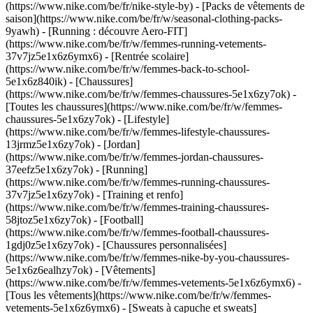
(https://www.nike.com/be/fr/nike-style-by) - [Packs de vêtements de
saison](https://www.nike.com/be/fr/w/seasonal-clothing-packs-
9yawh) - [Running : découvre Aero-FIT]
(https://www.nike.com/be/fr/w/femmes-running-vetements-
37v7jz5e1x6z6ymx6) - [Rentrée scolaire]
(https://www.nike.com/be/fr/w/femmes-back-to-school-
5e1x6z840ik)
- [Chaussures]
(https://www.nike.com/be/fr/w/femmes-chaussures-5e1x6zy7ok) -
[Toutes les chaussures](https://www.nike.com/be/fr/w/femmes-
chaussures-5e1x6zy7ok) - [Lifestyle]
(https://www.nike.com/be/fr/w/femmes-lifestyle-chaussures-
13jrmz5e1x6zy7ok) - [Jordan]
(https://www.nike.com/be/fr/w/femmes-jordan-chaussures-
37eefz5e1x6zy7ok) - [Running]
(https://www.nike.com/be/fr/w/femmes-running-chaussures-
37v7jz5e1x6zy7ok) - [Training et renfo]
(https://www.nike.com/be/fr/w/femmes-training-chaussures-
58jtoz5e1x6zy7ok) - [Football]
(https://www.nike.com/be/fr/w/femmes-football-chaussures-
1gdj0z5e1x6zy7ok) - [Chaussures personnalisées]
(https://www.nike.com/be/fr/w/femmes-nike-by-you-chaussures-
5e1x6z6ealhzy7ok)
- [Vêtements]
(https://www.nike.com/be/fr/w/femmes-vetements-5e1x6z6ymx6) -
[Tous les vêtements](https://www.nike.com/be/fr/w/femmes-
vetements-5e1x6z6ymx6) - [Sweats à capuche et sweats]