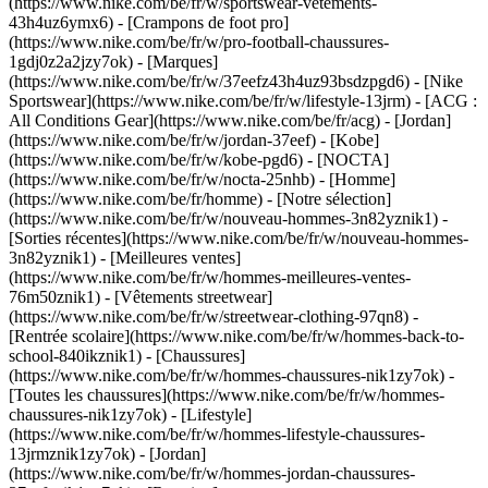
(https://www.nike.com/be/fr/w/sportswear-vetements-
43h4uz6ymx6) - [Crampons de foot pro]
(https://www.nike.com/be/fr/w/pro-football-chaussures-
1gdj0z2a2jzy7ok)
- [Marques]
(https://www.nike.com/be/fr/w/37eefz43h4uz93bsdzpgd6) - [Nike
Sportswear](https://www.nike.com/be/fr/w/lifestyle-13jrm) - [ACG :
All Conditions Gear](https://www.nike.com/be/fr/acg) - [Jordan]
(https://www.nike.com/be/fr/w/jordan-37eef) - [Kobe]
(https://www.nike.com/be/fr/w/kobe-pgd6) - [NOCTA]
(https://www.nike.com/be/fr/w/nocta-25nhb) - [Homme]
(https://www.nike.com/be/fr/homme) - [Notre sélection]
(https://www.nike.com/be/fr/w/nouveau-hommes-3n82yznik1) -
[Sorties récentes](https://www.nike.com/be/fr/w/nouveau-hommes-
3n82yznik1) - [Meilleures ventes]
(https://www.nike.com/be/fr/w/hommes-meilleures-ventes-
76m50znik1) - [Vêtements streetwear]
(https://www.nike.com/be/fr/w/streetwear-clothing-97qn8) -
[Rentrée scolaire](https://www.nike.com/be/fr/w/hommes-back-to-
school-840ikznik1)
- [Chaussures]
(https://www.nike.com/be/fr/w/hommes-chaussures-nik1zy7ok) -
[Toutes les chaussures](https://www.nike.com/be/fr/w/hommes-
chaussures-nik1zy7ok) - [Lifestyle]
(https://www.nike.com/be/fr/w/hommes-lifestyle-chaussures-
13jrmznik1zy7ok) - [Jordan]
(https://www.nike.com/be/fr/w/hommes-jordan-chaussures-