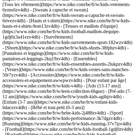
[Tous les vêtements](https://www.nike.com/be/fr/w/kids-vetements-
6ymx6zv4dh) - [Sweats à capuche et sweats]
(https://www.nike.com/be/fr/w/kids-sweats-a-capuche-et-sweats-
6rivezv4dh) - [Hauts et t-shirts](https://www.nike.com/be/fr/w/kids-
hauts-et-t-shirts-9om13zv4dh) - [Tenues et maillots d'équipe]
(https://www.nike.com/be/fr/w/kids-football-maillots-dequipe-
1gdj0z3a41ezv4dh) - [Survêtements]
(https://www.nike.com/be/fr/w/kids-survetements-sport-1ll2wzv4dh)
- [Shorts](https://www.nike.com/be/fr/w/kids-shorts-38fphzv4dh) -
[Pantalons et leggings](https://www.nike.com/be/fr/w/kids-
pantalons-et-leggings-2kq19zv4dh) - [Ensembles]
(https://www.nike.com/be/fr/w/kids-ensembles-assortis-2lukpzv4dh)
- [Vestes](https://www.nike.com/be/fr/w/kids-vestes-sans-manches-
50r7yzv4dh) - [Accessoires](https://www.nike.com/be/fr/w/kids-
accessoires-et-equipement-awwpwzv4dh)
- [Pour enfant par âge]
(https://www.nike.com/be/fr/w/kids-v4dh) - [Ado (13-17 ans)]
(https://www.nike.com/be/fr/w/teen-collection-6hgue) - [Pré-ado (7-
12 ans)](https://www.nike.com/be/fr/w/youth-kids-agibjzv4dh) -
[Enfant (3-7 ans)](https://www.nike.com/be/fr/w/enfant-kids-
6dacezv4dh) - [Bébé et tout-petit (0-3 ans)]
(https://www.nike.com/be/fr/w/bebe-kids-2j488zv4dh)
- [Sport]
(https://www.nike.com/be/fr/w/kids-performance-3k7dgzv4dh) -
[Running](https://www.nike.com/be/fr/w/kids-running-37v7jzv4dh)
- [Football](https://www.nike.com/be/fr/w/kids-football-1gdj0zv4dh)
- [Basketball](https://www.nike.com/be/fr/w/kids-basketball-