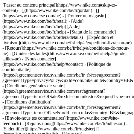
[Passer au contenu principal](https://www.nike.com#skip-to-
content) - [](https://www.nike.com/be/fr/jordan) - []
(https://www.converse.com/be)
- [Trouver un magasin]
(https://www.nike.com/be/fr/retail) - [Aide]
(https://www.nike.com/be/fr/help) [Aide]
(https://www.nike.com/be/fr/help) - [Statut de la commande]
(https://www.nike.com/be/fr/orders/details) - [Expédition et
livraison](https://www.nike.com/be/fr/help/a/expedition-livraison-ue)
- [Retours](https://www.nike.com/be/fr/help/a/conditions-de-retour-
ue) - [Guides des tailles](https://www.nike.com/be/fr/help/a/guide-
tailles-ue) - [Nous contacter]
(https://www.nike.com/be/fr/help/#contact) - [Politique de
confidentialité]
(https://agreementservice.svs.nike.com/be/fr_fr/rest/agreement?
agreementType=privacyPolicy&uxId=com.nike.unite&country=BE&l
- [Conditions générales de vente]
(https://agreementservice.svs.nike.com/rest/agreement?
agreementType=termsOfSale&uxId=com.nike.tos&requestType=redir
- [Conditions d'utilisation]
(https://agreementservice.svs.nike.com/be/fr_fr/rest/agreement?
agreementType=termsOfUse&uxId=com.nike&country=BE&language=
- [Envoie-nous tes commentaires](https://www.nike.com#site-
feedback) - [Rejoins-nous](https://www.nike.com/be/fr/adhesion) -
[S'identifier](https://www.nike.com/be/fr/register)
[]