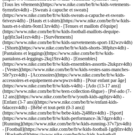
[Tous les vêtements](https://www.nike.com/be/fr/w/kids-vetements-
6ymx6zv4dh) - [Sweats à capuche et sweats]
(https://www.nike.com/be/fr/w/kids-sweats-a-capuche-et-sweats-
6rivezv4dh) - [Hauts et t-shirts](https://www.nike.com/be/fr/w/kids-
hauts-et-t-shirts-9om13zv4dh) - [Tenues et maillots d'équipe]
(https://www.nike.com/be/fr/w/kids-football-maillots-dequipe-
1gdj0z3a41ezv4dh) - [Survêtements]
(https://www.nike.com/be/fr/w/kids-survetements-sport-1ll2wzv4dh)
- [Shorts](https://www.nike.com/be/fr/w/kids-shorts-38fphzv4dh) -
[Pantalons et leggings](https://www.nike.com/be/fr/w/kids-
pantalons-et-leggings-2kq19zv4dh) - [Ensembles]
(https://www.nike.com/be/fr/w/kids-ensembles-assortis-2lukpzv4dh)
- [Vestes](https://www.nike.com/be/fr/w/kids-vestes-sans-manches-
50r7yzv4dh) - [Accessoires](https://www.nike.com/be/fr/w/kids-
accessoires-et-equipement-awwpwzv4dh)
- [Pour enfant par âge]
(https://www.nike.com/be/fr/w/kids-v4dh) - [Ado (13-17 ans)]
(https://www.nike.com/be/fr/w/teen-collection-6hgue) - [Pré-ado (7-
12 ans)](https://www.nike.com/be/fr/w/youth-kids-agibjzv4dh) -
[Enfant (3-7 ans)](https://www.nike.com/be/fr/w/enfant-kids-
6dacezv4dh) - [Bébé et tout-petit (0-3 ans)]
(https://www.nike.com/be/fr/w/bebe-kids-2j488zv4dh)
- [Sport]
(https://www.nike.com/be/fr/w/kids-performance-3k7dgzv4dh) -
[Running](https://www.nike.com/be/fr/w/kids-running-37v7jzv4dh)
- [Football](https://www.nike.com/be/fr/w/kids-football-1gdj0zv4dh)
- [Basketball](https://www.nike.com/be/fr/w/kids-basketball-