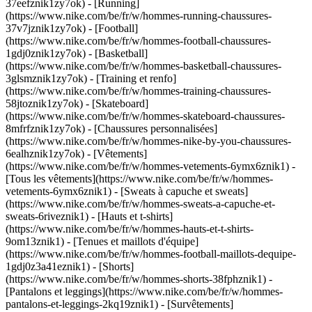
37eefznik1zy7ok) - [Running]
(https://www.nike.com/be/fr/w/hommes-running-chaussures-
37v7jznik1zy7ok) - [Football]
(https://www.nike.com/be/fr/w/hommes-football-chaussures-
1gdj0znik1zy7ok) - [Basketball]
(https://www.nike.com/be/fr/w/hommes-basketball-chaussures-
3glsmznik1zy7ok) - [Training et renfo]
(https://www.nike.com/be/fr/w/hommes-training-chaussures-
58jtoznik1zy7ok) - [Skateboard]
(https://www.nike.com/be/fr/w/hommes-skateboard-chaussures-
8mfrfznik1zy7ok) - [Chaussures personnalisées]
(https://www.nike.com/be/fr/w/hommes-nike-by-you-chaussures-
6ealhznik1zy7ok)
- [Vêtements]
(https://www.nike.com/be/fr/w/hommes-vetements-6ymx6znik1) -
[Tous les vêtements](https://www.nike.com/be/fr/w/hommes-
vetements-6ymx6znik1) - [Sweats à capuche et sweats]
(https://www.nike.com/be/fr/w/hommes-sweats-a-capuche-et-
sweats-6riveznik1) - [Hauts et t-shirts]
(https://www.nike.com/be/fr/w/hommes-hauts-et-t-shirts-
9om13znik1) - [Tenues et maillots d'équipe]
(https://www.nike.com/be/fr/w/hommes-football-maillots-dequipe-
1gdj0z3a41eznik1) - [Shorts]
(https://www.nike.com/be/fr/w/hommes-shorts-38fphznik1) -
[Pantalons et leggings](https://www.nike.com/be/fr/w/hommes-
pantalons-et-leggings-2kq19znik1) - [Survêtements]