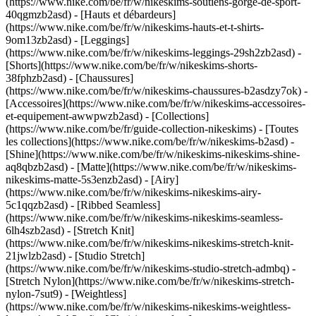
(https://www.nike.com/be/fr/w/nikeskims-soutiens-gorge-de-sport-
40qgmzb2asd) - [Hauts et débardeurs]
(https://www.nike.com/be/fr/w/nikeskims-hauts-et-t-shirts-
9om13zb2asd) - [Leggings]
(https://www.nike.com/be/fr/w/nikeskims-leggings-29sh2zb2asd) -
[Shorts](https://www.nike.com/be/fr/w/nikeskims-shorts-
38fphzb2asd) - [Chaussures]
(https://www.nike.com/be/fr/w/nikeskims-chaussures-b2asdzy7ok) -
[Accessoires](https://www.nike.com/be/fr/w/nikeskims-accessoires-
et-equipement-awwpwzb2asd)
- [Collections]
(https://www.nike.com/be/fr/guide-collection-nikeskims) - [Toutes
les collections](https://www.nike.com/be/fr/w/nikeskims-b2asd) -
[Shine](https://www.nike.com/be/fr/w/nikeskims-nikeskims-shine-
aq8qbzb2asd) - [Matte](https://www.nike.com/be/fr/w/nikeskims-
nikeskims-matte-5s3enzb2asd) - [Airy]
(https://www.nike.com/be/fr/w/nikeskims-nikeskims-airy-
5c1qqzb2asd) - [Ribbed Seamless]
(https://www.nike.com/be/fr/w/nikeskims-nikeskims-seamless-
6lh4szb2asd) - [Stretch Knit]
(https://www.nike.com/be/fr/w/nikeskims-nikeskims-stretch-knit-
21jwlzb2asd) - [Studio Stretch]
(https://www.nike.com/be/fr/w/nikeskims-studio-stretch-admbq) -
[Stretch Nylon](https://www.nike.com/be/fr/w/nikeskims-stretch-
nylon-7sut9) - [Weightless]
(https://www.nike.com/be/fr/w/nikeskims-nikeskims-weightless-