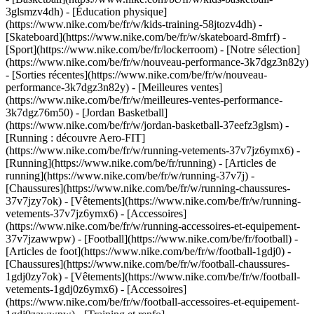
3glsmzv4dh) - [Éducation physique]
(https://www.nike.com/be/fr/w/kids-training-58jtozv4dh) -
[Skateboard](https://www.nike.com/be/fr/w/skateboard-8mfrf) -
[Sport](https://www.nike.com/be/fr/lockerroom) - [Notre sélection]
(https://www.nike.com/be/fr/w/nouveau-performance-3k7dgz3n82y)
- [Sorties récentes](https://www.nike.com/be/fr/w/nouveau-
performance-3k7dgz3n82y) - [Meilleures ventes]
(https://www.nike.com/be/fr/w/meilleures-ventes-performance-
3k7dgz76m50) - [Jordan Basketball]
(https://www.nike.com/be/fr/w/jordan-basketball-37eefz3glsm) -
[Running : découvre Aero-FIT]
(https://www.nike.com/be/fr/w/running-vetements-37v7jz6ymx6)
-
[Running](https://www.nike.com/be/fr/running) - [Articles de
running](https://www.nike.com/be/fr/w/running-37v7j) -
[Chaussures](https://www.nike.com/be/fr/w/running-chaussures-
37v7jzy7ok) - [Vêtements](https://www.nike.com/be/fr/w/running-
vetements-37v7jz6ymx6) - [Accessoires]
(https://www.nike.com/be/fr/w/running-accessoires-et-equipement-
37v7jzawwpw)
- [Football](https://www.nike.com/be/fr/football) -
[Articles de foot](https://www.nike.com/be/fr/w/football-1gdj0) -
[Chaussures](https://www.nike.com/be/fr/w/football-chaussures-
1gdj0zy7ok) - [Vêtements](https://www.nike.com/be/fr/w/football-
vetements-1gdj0z6ymx6) - [Accessoires]
(https://www.nike.com/be/fr/w/football-accessoires-et-equipement-