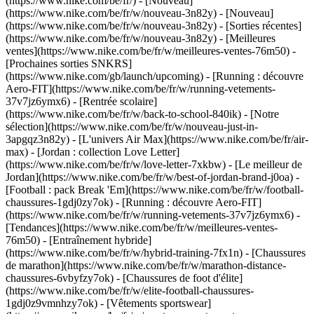
(https://www.nike.com/be/fr/) - [Nouveau]
(https://www.nike.com/be/fr/w/nouveau-3n82y) - [Nouveau]
(https://www.nike.com/be/fr/w/nouveau-3n82y) - [Sorties récentes]
(https://www.nike.com/be/fr/w/nouveau-3n82y) - [Meilleures
ventes](https://www.nike.com/be/fr/w/meilleures-ventes-76m50) -
[Prochaines sorties SNKRS]
(https://www.nike.com/gb/launch/upcoming) - [Running : découvre
Aero-FIT](https://www.nike.com/be/fr/w/running-vetements-
37v7jz6ymx6) - [Rentrée scolaire]
(https://www.nike.com/be/fr/w/back-to-school-840ik)
- [Notre
sélection](https://www.nike.com/be/fr/w/nouveau-just-in-
3apgqz3n82y) - [L'univers Air Max](https://www.nike.com/be/fr/air-
max) - [Jordan : collection Love Letter]
(https://www.nike.com/be/fr/w/love-letter-7xkbw) - [Le meilleur de
Jordan](https://www.nike.com/be/fr/w/best-of-jordan-brand-j0oa) -
[Football : pack Break 'Em](https://www.nike.com/be/fr/w/football-
chaussures-1gdj0zy7ok) - [Running : découvre Aero-FIT]
(https://www.nike.com/be/fr/w/running-vetements-37v7jz6ymx6)
-
[Tendances](https://www.nike.com/be/fr/w/meilleures-ventes-
76m50) - [Entraînement hybride]
(https://www.nike.com/be/fr/w/hybrid-training-7fx1n) - [Chaussures
de marathon](https://www.nike.com/be/fr/w/marathon-distance-
chaussures-6vbyfzy7ok) - [Chaussures de foot d'élite]
(https://www.nike.com/be/fr/w/elite-football-chaussures-
1gdj0z9vmnhzy7ok) - [Vêtements sportswear]