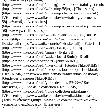
1gdj0zawwpw)
- [Training et renfo]
(https://www.nike.com/be/fr/training) - [Articles de training et renfo]
(https://www.nike.com/be/fr/w/training-58jto) - [Chaussures]
(https://www.nike.com/be/fr/w/training-chaussures-58jtozy7ok) -
[Vêtements](https://www.nike.com/be/fr/w/training-vetements-
58jtoz6ymx6) - [Accessoires]
(https://www.nike.com/be/fr/w/training-accessoires-et-equipement-
58jtozawwpw)
- [Plus de sports]
(https://www.nike.com/be/fr/w/performance-3k7dg) - [Tous les
sports](https://www.nike.com/be/fr/w/performance-3k7dg) -
[Basketball](https://www.nike.com/be/fr/basketball) - [Extérieur]
(https://www.nike.com/be/fr/w/acg-93bsd) - [Tennis]
(https://www.nike.com/be/fr/tennis) - [Nike SB]
(https://www.nike.com/be/fr/w/skateboard-8mfrf) - [Golf]
(https://www.nike.com/be/fr/golf) - [NikeSKIMS]
(https://www.nike.com/be/fr/nikeskims) - [Guides NikeSKIMS]
(https://www.nike.com/be/fr/nikeskims-lookbook) - [Lookbook
NikeSKIMS](https://www.nike.com/be/fr/nikeskims-lookbook) -
[Guide des brassières NikeSKIMS]
(https://www.nike.com/be/fr/guide-des-brassi%C3%A8res-
nikeskims) - [Guide de la collection NikeSKIMS]
(https://www.nike.com/be/fr/guide-collection-nikeskims)
-
[Vêtements](https://www.nike.com/be/fr/w/nikeskims-b2asd) -
[Tous les vêtements](https://www.nike.com/be/fr/w/nikeskims-
vetements-6ymx6zb2asd) - [Brassières]