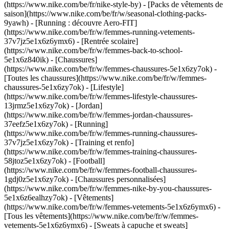
(https://www.nike.com/be/fr/nike-style-by) - [Packs de vêtements de
saison](https://www.nike.com/be/fr/w/seasonal-clothing-packs-
9yawh) - [Running : découvre Aero-FIT]
(https://www.nike.com/be/fr/w/femmes-running-vetements-
37v7jz5e1x6z6ymx6) - [Rentrée scolaire]
(https://www.nike.com/be/fr/w/femmes-back-to-school-
5e1x6z840ik)
- [Chaussures]
(https://www.nike.com/be/fr/w/femmes-chaussures-5e1x6zy7ok) -
[Toutes les chaussures](https://www.nike.com/be/fr/w/femmes-
chaussures-5e1x6zy7ok) - [Lifestyle]
(https://www.nike.com/be/fr/w/femmes-lifestyle-chaussures-
13jrmz5e1x6zy7ok) - [Jordan]
(https://www.nike.com/be/fr/w/femmes-jordan-chaussures-
37eefz5e1x6zy7ok) - [Running]
(https://www.nike.com/be/fr/w/femmes-running-chaussures-
37v7jz5e1x6zy7ok) - [Training et renfo]
(https://www.nike.com/be/fr/w/femmes-training-chaussures-
58jtoz5e1x6zy7ok) - [Football]
(https://www.nike.com/be/fr/w/femmes-football-chaussures-
1gdj0z5e1x6zy7ok) - [Chaussures personnalisées]
(https://www.nike.com/be/fr/w/femmes-nike-by-you-chaussures-
5e1x6z6ealhzy7ok)
- [Vêtements]
(https://www.nike.com/be/fr/w/femmes-vetements-5e1x6z6ymx6) -
[Tous les vêtements](https://www.nike.com/be/fr/w/femmes-
vetements-5e1x6z6ymx6) - [Sweats à capuche et sweats]