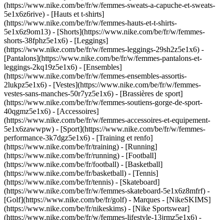
(https://www.nike.com/be/fr/w/femmes-sweats-a-capuche-et-sweats-
5e1x6z6rive) - [Hauts et t-shirts]
(https://www.nike.com/be/fr/w/femmes-hauts-et-t-shirts-
5e1x6z9om13) - [Shorts](https://www.nike.com/be/fr/w/femmes-
shorts-38fphz5e1x6) - [Leggings]
(https://www.nike.com/be/fr/w/femmes-leggings-29sh2z5e1x6) -
[Pantalons](https://www.nike.com/be/fr/w/femmes-pantalons-et-
leggings-2kq19z5e1x6) - [Ensembles]
(https://www.nike.com/be/fr/w/femmes-ensembles-assortis-
2lukpz5e1x6) - [Vestes](https://www.nike.com/be/fr/w/femmes-
vestes-sans-manches-50r7yz5e1x6) - [Brassières de sport]
(https://www.nike.com/be/fr/w/femmes-soutiens-gorge-de-sport-
40qgmz5e1x6) - [Accessoires]
(https://www.nike.com/be/fr/w/femmes-accessoires-et-equipement-
5e1x6zawwpw)
- [Sport](https://www.nike.com/be/fr/w/femmes-
performance-3k7dgz5e1x6) - [Training et renfo]
(https://www.nike.com/be/fr/training) - [Running]
(https://www.nike.com/be/fr/running) - [Football]
(https://www.nike.com/be/fr/football) - [Basketball]
(https://www.nike.com/be/fr/basketball) - [Tennis]
(https://www.nike.com/be/fr/tennis) - [Skateboard]
(https://www.nike.com/be/fr/w/femmes-skateboard-5e1x6z8mfrf) -
[Golf](https://www.nike.com/be/fr/golf)
- Marques - [NikeSKIMS]
(https://www.nike.com/be/fr/nikeskims) - [Nike Sportswear]
(https://www.nike.com/be/fr/w/femmes-lifestyle-13jrmz5e1x6) -