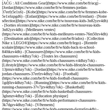
[ACG : All Conditions Gear](https://www.nike.com/be/fr/acg) -
[Jordan](https://www.nike.com/be/fr/w/femmes-jordan-
37eefz5e1x6) - [Kobe](https://www.nike.com/be/fr/w/femmes-kobe-
5e1x6zpgd6) - [Enfant](https://www.nike.com/be/fr/enfant) - [Notre
sélection](https://www.nike.com/be/fr/w/nouveau-kids-3n82yzv4dh)
- [Sorties récentes](https://www.nike.com/be/fr/w/nouveau-kids-
3n82yzv4dh) - [Meilleures ventes]
(https://www.nike.com/be/fr/w/kids-meilleures-ventes-76m50zv4dh)
- [Destination ado](https://www.nike.com/be/fr/ados) - [Collection
Nike x LEGO®](https://www.nike.com/be/fr/lego) - [Rentrée
scolaire](https://www.nike.com/be/fr/w/kids-back-to-school-
840ikzv4dh)
- [Chaussures](https://www.nike.com/be/fr/w/kids-
chaussures-v4dhzy7ok) - [Toutes les chaussures]
(https://www.nike.com/be/fr/w/kids-chaussures-v4dhzy7ok) -
[Lifestyle](https://www.nike.com/be/fr/w/kids-lifestyle-chaussures-
13jrmzv4dhzy7ok) - [Jordan](https://www.nike.com/be/fr/w/kids-
jordan-chaussures-37eefzv4dhzy7ok) - [Football]
(https://www.nike.com/be/fr/w/kids-football-chaussures-
1gdj0zv4dhzy7ok) - [Running](https://www.nike.com/be/fr/w/kids-
running-chaussures-37v7jzv4dhzy7ok) - [Basketball]
(https://www.nike.com/be/fr/w/kids-basketball-chaussures-
3glsmzv4dhzy7ok) - [Éducation physique]
(https://www.nike.com/be/fr/w/kids-performance-chaussures-
3k7dgzv4dhzy7ok)
- [Vêtements]
(https://www.nike.com/be/fr/w/kids-vetements-6ymx6zv4dh) -