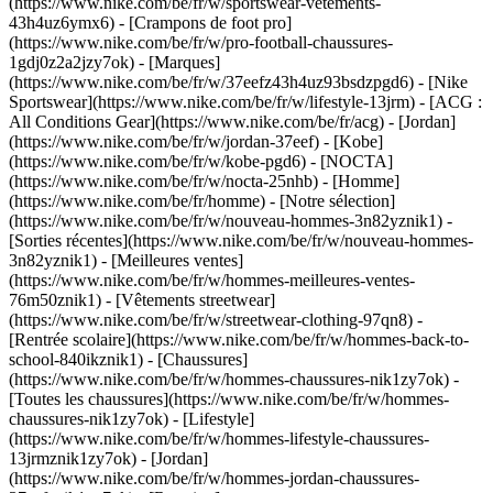
(https://www.nike.com/be/fr/w/sportswear-vetements-
43h4uz6ymx6) - [Crampons de foot pro]
(https://www.nike.com/be/fr/w/pro-football-chaussures-
1gdj0z2a2jzy7ok)
- [Marques]
(https://www.nike.com/be/fr/w/37eefz43h4uz93bsdzpgd6) - [Nike
Sportswear](https://www.nike.com/be/fr/w/lifestyle-13jrm) - [ACG :
All Conditions Gear](https://www.nike.com/be/fr/acg) - [Jordan]
(https://www.nike.com/be/fr/w/jordan-37eef) - [Kobe]
(https://www.nike.com/be/fr/w/kobe-pgd6) - [NOCTA]
(https://www.nike.com/be/fr/w/nocta-25nhb) - [Homme]
(https://www.nike.com/be/fr/homme) - [Notre sélection]
(https://www.nike.com/be/fr/w/nouveau-hommes-3n82yznik1) -
[Sorties récentes](https://www.nike.com/be/fr/w/nouveau-hommes-
3n82yznik1) - [Meilleures ventes]
(https://www.nike.com/be/fr/w/hommes-meilleures-ventes-
76m50znik1) - [Vêtements streetwear]
(https://www.nike.com/be/fr/w/streetwear-clothing-97qn8) -
[Rentrée scolaire](https://www.nike.com/be/fr/w/hommes-back-to-
school-840ikznik1)
- [Chaussures]
(https://www.nike.com/be/fr/w/hommes-chaussures-nik1zy7ok) -
[Toutes les chaussures](https://www.nike.com/be/fr/w/hommes-
chaussures-nik1zy7ok) - [Lifestyle]
(https://www.nike.com/be/fr/w/hommes-lifestyle-chaussures-
13jrmznik1zy7ok) - [Jordan]
(https://www.nike.com/be/fr/w/hommes-jordan-chaussures-