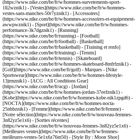
(https://www.nike.com/be/fr/w/hommes-survetements-sport-
1ll2wznik1) - [Vestes](https://www.nike.com/be/fr/w/hommes-
vestes-sans-manches-50r7yznik1) - [Accessoires]
(https://www.nike.com/be/fr/w/hommes-accessoires-et-equipement-
awwpwznik1)
- [Sport](https://www.nike.com/be/fr/w/hommes-
performance-3k7dgznik1) - [Running]
(https://www.nike.com/be/fr/running) - [Football]
(https://www.nike.com/be/fr/football) - [Basketball]
(https://www.nike.com/be/fr/basketball) - [Training et renfo]
(https://www.nike.com/be/fr/training) - [Tennis]
(https://www.nike.com/be/fr/tennis) - [Skateboard]
(https://www.nike.com/be/fr/w/hommes-skateboard-8mfrfznik1) -
[Golf](https://www.nike.com/be/fr/golf)
- Marques - [Nike
Sportswear](https://www.nike.com/be/fr/w/hommes-lifestyle-
13jrmznik1) - [ACG : All Conditions Gear]
(https://www.nike.com/be/fr/acg) - [Jordan]
(https://www.nike.com/be/fr/w/hommes-jordan-37eefznik1) -
[Kobe](https://www.nike.com/be/fr/w/hommes-kobe-nik1zpgd6) -
[NOCTA](https://www.nike.com/be/fr/w/hommes-nocta-
25nhbznik1) - [Femme](https://www.nike.com/be/fr/femme) -
[Notre sélection](https://www.nike.com/be/fr/w/nouveau-femmes-
3n82yz5e1x6) - [Sorties récentes]
(https://www.nike.com/be/fr/w/nouveau-femmes-3n82yz5e1x6) -
[Meilleures ventes](https://www.nike.com/be/fr/w/femmes-
meilleures-ventes-5e1x6z76m50) - [Style By : Moon Shoe]