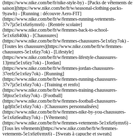
(https://www.nike.com/be/fr/nike-style-by) - [Packs de vêtements de
saison](https://www.nike.com/be/fr/w/seasonal-clothing-packs-
9yawh) - [Running : découvre Aero-FIT]
(https://www.nike.com/be/fr/w/femmes-running-vetements-
37v7jz5e1x6z6ymx6) - [Rentrée scolaire]
(https://www.nike.com/be/fr/w/femmes-back-to-school-
5e1x6z840ik)
- [Chaussures]
(https://www.nike.com/be/fr/w/femmes-chaussures-5e1x6zy7ok) -
[Toutes les chaussures](https://www.nike.com/be/fr/w/femmes-
chaussures-5e1x6zy7ok) - [Lifestyle]
(https://www.nike.com/be/fr/w/femmes-lifestyle-chaussures-
13jrmz5e1x6zy7ok) - [Jordan]
(https://www.nike.com/be/fr/w/femmes-jordan-chaussures-
37eefz5e1x6zy7ok) - [Running]
(https://www.nike.com/be/fr/w/femmes-running-chaussures-
37v7jz5e1x6zy7ok) - [Training et renfo]
(https://www.nike.com/be/fr/w/femmes-training-chaussures-
58jtoz5e1x6zy7ok) - [Football]
(https://www.nike.com/be/fr/w/femmes-football-chaussures-
1gdj0z5e1x6zy7ok) - [Chaussures personnalisées]
(https://www.nike.com/be/fr/w/femmes-nike-by-you-chaussures-
5e1x6z6ealhzy7ok)
- [Vêtements]
(https://www.nike.com/be/fr/w/femmes-vetements-5e1x6z6ymx6) -
[Tous les vêtements](https://www.nike.com/be/fr/w/femmes-
vetements-5e1x6z6ymx6) - [Sweats à capuche et sweats]