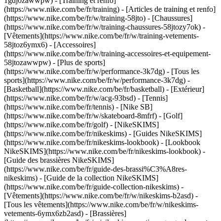
1gdj0zawwpw)
- [Training et renfo]
(https://www.nike.com/be/fr/training) - [Articles de training et renfo]
(https://www.nike.com/be/fr/w/training-58jto) - [Chaussures]
(https://www.nike.com/be/fr/w/training-chaussures-58jtozy7ok) -
[Vêtements](https://www.nike.com/be/fr/w/training-vetements-
58jtoz6ymx6) - [Accessoires]
(https://www.nike.com/be/fr/w/training-accessoires-et-equipement-
58jtozawwpw)
- [Plus de sports]
(https://www.nike.com/be/fr/w/performance-3k7dg) - [Tous les
sports](https://www.nike.com/be/fr/w/performance-3k7dg) -
[Basketball](https://www.nike.com/be/fr/basketball) - [Extérieur]
(https://www.nike.com/be/fr/w/acg-93bsd) - [Tennis]
(https://www.nike.com/be/fr/tennis) - [Nike SB]
(https://www.nike.com/be/fr/w/skateboard-8mfrf) - [Golf]
(https://www.nike.com/be/fr/golf) - [NikeSKIMS]
(https://www.nike.com/be/fr/nikeskims) - [Guides NikeSKIMS]
(https://www.nike.com/be/fr/nikeskims-lookbook) - [Lookbook
NikeSKIMS](https://www.nike.com/be/fr/nikeskims-lookbook) -
[Guide des brassières NikeSKIMS]
(https://www.nike.com/be/fr/guide-des-brassi%C3%A8res-
nikeskims) - [Guide de la collection NikeSKIMS]
(https://www.nike.com/be/fr/guide-collection-nikeskims)
-
[Vêtements](https://www.nike.com/be/fr/w/nikeskims-b2asd) -
[Tous les vêtements](https://www.nike.com/be/fr/w/nikeskims-
vetements-6ymx6zb2asd) - [Brassières]