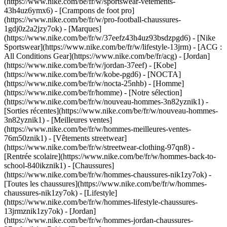
(https://www.nike.com/be/fr/w/sportswear-vetements-
43h4uz6ymx6) - [Crampons de foot pro]
(https://www.nike.com/be/fr/w/pro-football-chaussures-
1gdj0z2a2jzy7ok)
- [Marques]
(https://www.nike.com/be/fr/w/37eefz43h4uz93bsdzpgd6) - [Nike
Sportswear](https://www.nike.com/be/fr/w/lifestyle-13jrm) - [ACG :
All Conditions Gear](https://www.nike.com/be/fr/acg) - [Jordan]
(https://www.nike.com/be/fr/w/jordan-37eef) - [Kobe]
(https://www.nike.com/be/fr/w/kobe-pgd6) - [NOCTA]
(https://www.nike.com/be/fr/w/nocta-25nhb) - [Homme]
(https://www.nike.com/be/fr/homme) - [Notre sélection]
(https://www.nike.com/be/fr/w/nouveau-hommes-3n82yznik1) -
[Sorties récentes](https://www.nike.com/be/fr/w/nouveau-hommes-
3n82yznik1) - [Meilleures ventes]
(https://www.nike.com/be/fr/w/hommes-meilleures-ventes-
76m50znik1) - [Vêtements streetwear]
(https://www.nike.com/be/fr/w/streetwear-clothing-97qn8) -
[Rentrée scolaire](https://www.nike.com/be/fr/w/hommes-back-to-
school-840ikznik1)
- [Chaussures]
(https://www.nike.com/be/fr/w/hommes-chaussures-nik1zy7ok) -
[Toutes les chaussures](https://www.nike.com/be/fr/w/hommes-
chaussures-nik1zy7ok) - [Lifestyle]
(https://www.nike.com/be/fr/w/hommes-lifestyle-chaussures-
13jrmznik1zy7ok) - [Jordan]
(https://www.nike.com/be/fr/w/hommes-jordan-chaussures-