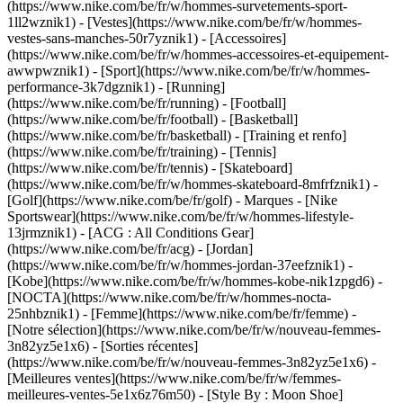
(https://www.nike.com/be/fr/w/hommes-survetements-sport-
1ll2wznik1) - [Vestes](https://www.nike.com/be/fr/w/hommes-
vestes-sans-manches-50r7yznik1) - [Accessoires]
(https://www.nike.com/be/fr/w/hommes-accessoires-et-equipement-
awwpwznik1)
- [Sport](https://www.nike.com/be/fr/w/hommes-
performance-3k7dgznik1) - [Running]
(https://www.nike.com/be/fr/running) - [Football]
(https://www.nike.com/be/fr/football) - [Basketball]
(https://www.nike.com/be/fr/basketball) - [Training et renfo]
(https://www.nike.com/be/fr/training) - [Tennis]
(https://www.nike.com/be/fr/tennis) - [Skateboard]
(https://www.nike.com/be/fr/w/hommes-skateboard-8mfrfznik1) -
[Golf](https://www.nike.com/be/fr/golf)
- Marques - [Nike
Sportswear](https://www.nike.com/be/fr/w/hommes-lifestyle-
13jrmznik1) - [ACG : All Conditions Gear]
(https://www.nike.com/be/fr/acg) - [Jordan]
(https://www.nike.com/be/fr/w/hommes-jordan-37eefznik1) -
[Kobe](https://www.nike.com/be/fr/w/hommes-kobe-nik1zpgd6) -
[NOCTA](https://www.nike.com/be/fr/w/hommes-nocta-
25nhbznik1) - [Femme](https://www.nike.com/be/fr/femme) -
[Notre sélection](https://www.nike.com/be/fr/w/nouveau-femmes-
3n82yz5e1x6) - [Sorties récentes]
(https://www.nike.com/be/fr/w/nouveau-femmes-3n82yz5e1x6) -
[Meilleures ventes](https://www.nike.com/be/fr/w/femmes-
meilleures-ventes-5e1x6z76m50) - [Style By : Moon Shoe]