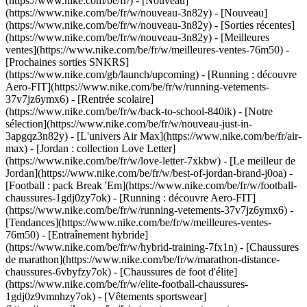
(https://www.nike.com/be/fr/) - [Nouveau]
(https://www.nike.com/be/fr/w/nouveau-3n82y) - [Nouveau]
(https://www.nike.com/be/fr/w/nouveau-3n82y) - [Sorties récentes]
(https://www.nike.com/be/fr/w/nouveau-3n82y) - [Meilleures
ventes](https://www.nike.com/be/fr/w/meilleures-ventes-76m50) -
[Prochaines sorties SNKRS]
(https://www.nike.com/gb/launch/upcoming) - [Running : découvre
Aero-FIT](https://www.nike.com/be/fr/w/running-vetements-
37v7jz6ymx6) - [Rentrée scolaire]
(https://www.nike.com/be/fr/w/back-to-school-840ik)
- [Notre
sélection](https://www.nike.com/be/fr/w/nouveau-just-in-
3apgqz3n82y) - [L'univers Air Max](https://www.nike.com/be/fr/air-
max) - [Jordan : collection Love Letter]
(https://www.nike.com/be/fr/w/love-letter-7xkbw) - [Le meilleur de
Jordan](https://www.nike.com/be/fr/w/best-of-jordan-brand-j0oa) -
[Football : pack Break 'Em](https://www.nike.com/be/fr/w/football-
chaussures-1gdj0zy7ok) - [Running : découvre Aero-FIT]
(https://www.nike.com/be/fr/w/running-vetements-37v7jz6ymx6)
-
[Tendances](https://www.nike.com/be/fr/w/meilleures-ventes-
76m50) - [Entraînement hybride]
(https://www.nike.com/be/fr/w/hybrid-training-7fx1n) - [Chaussures
de marathon](https://www.nike.com/be/fr/w/marathon-distance-
chaussures-6vbyfzy7ok) - [Chaussures de foot d'élite]
(https://www.nike.com/be/fr/w/elite-football-chaussures-
1gdj0z9vmnhzy7ok) - [Vêtements sportswear]