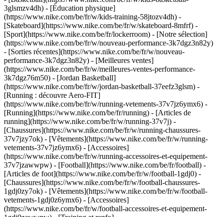
3glsmzv4dh) - [Éducation physique]
(https://www.nike.com/be/fr/w/kids-training-58jtozv4dh) -
[Skateboard](https://www.nike.com/be/fr/w/skateboard-8mfrf) -
[Sport](https://www.nike.com/be/fr/lockerroom) - [Notre sélection]
(https://www.nike.com/be/fr/w/nouveau-performance-3k7dgz3n82y)
- [Sorties récentes](https://www.nike.com/be/fr/w/nouveau-
performance-3k7dgz3n82y) - [Meilleures ventes]
(https://www.nike.com/be/fr/w/meilleures-ventes-performance-
3k7dgz76m50) - [Jordan Basketball]
(https://www.nike.com/be/fr/w/jordan-basketball-37eefz3glsm) -
[Running : découvre Aero-FIT]
(https://www.nike.com/be/fr/w/running-vetements-37v7jz6ymx6)
-
[Running](https://www.nike.com/be/fr/running) - [Articles de
running](https://www.nike.com/be/fr/w/running-37v7j) -
[Chaussures](https://www.nike.com/be/fr/w/running-chaussures-
37v7jzy7ok) - [Vêtements](https://www.nike.com/be/fr/w/running-
vetements-37v7jz6ymx6) - [Accessoires]
(https://www.nike.com/be/fr/w/running-accessoires-et-equipement-
37v7jzawwpw)
- [Football](https://www.nike.com/be/fr/football) -
[Articles de foot](https://www.nike.com/be/fr/w/football-1gdj0) -
[Chaussures](https://www.nike.com/be/fr/w/football-chaussures-
1gdj0zy7ok) - [Vêtements](https://www.nike.com/be/fr/w/football-
vetements-1gdj0z6ymx6) - [Accessoires]
(https://www.nike.com/be/fr/w/football-accessoires-et-equipement-