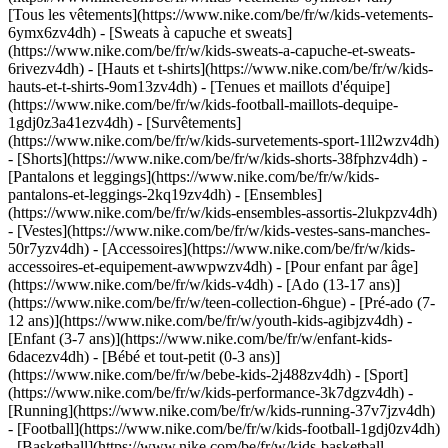
[Tous les vêtements](https://www.nike.com/be/fr/w/kids-vetements-
6ymx6zv4dh) - [Sweats à capuche et sweats]
(https://www.nike.com/be/fr/w/kids-sweats-a-capuche-et-sweats-
6rivezv4dh) - [Hauts et t-shirts](https://www.nike.com/be/fr/w/kids-
hauts-et-t-shirts-9om13zv4dh) - [Tenues et maillots d'équipe]
(https://www.nike.com/be/fr/w/kids-football-maillots-dequipe-
1gdj0z3a41ezv4dh) - [Survêtements]
(https://www.nike.com/be/fr/w/kids-survetements-sport-1ll2wzv4dh)
- [Shorts](https://www.nike.com/be/fr/w/kids-shorts-38fphzv4dh) -
[Pantalons et leggings](https://www.nike.com/be/fr/w/kids-
pantalons-et-leggings-2kq19zv4dh) - [Ensembles]
(https://www.nike.com/be/fr/w/kids-ensembles-assortis-2lukpzv4dh)
- [Vestes](https://www.nike.com/be/fr/w/kids-vestes-sans-manches-
50r7yzv4dh) - [Accessoires](https://www.nike.com/be/fr/w/kids-
accessoires-et-equipement-awwpwzv4dh)
- [Pour enfant par âge]
(https://www.nike.com/be/fr/w/kids-v4dh) - [Ado (13-17 ans)]
(https://www.nike.com/be/fr/w/teen-collection-6hgue) - [Pré-ado (7-
12 ans)](https://www.nike.com/be/fr/w/youth-kids-agibjzv4dh) -
[Enfant (3-7 ans)](https://www.nike.com/be/fr/w/enfant-kids-
6dacezv4dh) - [Bébé et tout-petit (0-3 ans)]
(https://www.nike.com/be/fr/w/bebe-kids-2j488zv4dh)
- [Sport]
(https://www.nike.com/be/fr/w/kids-performance-3k7dgzv4dh) -
[Running](https://www.nike.com/be/fr/w/kids-running-37v7jzv4dh)
- [Football](https://www.nike.com/be/fr/w/kids-football-1gdj0zv4dh)
- [Basketball](https://www.nike.com/be/fr/w/kids-basketball-