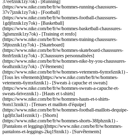
37eefznik1zy7ok) - [Running]
(https://www.nike.com/be/fr/w/hommes-running-chaussures-
37v7jznik1zy7ok) - [Football]
(https://www.nike.com/be/fr/w/hommes-football-chaussures-
1gdj0znik1zy7ok) - [Basketball]
(https://www.nike.com/be/fr/w/hommes-basketball-chaussures-
3glsmznik1zy7ok) - [Training et renfo]
(https://www.nike.com/be/fr/w/hommes-training-chaussures-
58jtoznik1zy7ok) - [Skateboard]
(https://www.nike.com/be/fr/w/hommes-skateboard-chaussures-
8mfrfznik1zy7ok) - [Chaussures personnalisées]
(https://www.nike.com/be/fr/w/hommes-nike-by-you-chaussures-
6ealhznik1zy7ok)
- [Vêtements]
(https://www.nike.com/be/fr/w/hommes-vetements-6ymx6znik1) -
[Tous les vêtements](https://www.nike.com/be/fr/w/hommes-
vetements-6ymx6znik1) - [Sweats à capuche et sweats]
(https://www.nike.com/be/fr/w/hommes-sweats-a-capuche-et-
sweats-6riveznik1) - [Hauts et t-shirts]
(https://www.nike.com/be/fr/w/hommes-hauts-et-t-shirts-
9om13znik1) - [Tenues et maillots d'équipe]
(https://www.nike.com/be/fr/w/hommes-football-maillots-dequipe-
1gdj0z3a41eznik1) - [Shorts]
(https://www.nike.com/be/fr/w/hommes-shorts-38fphznik1) -
[Pantalons et leggings](https://www.nike.com/be/fr/w/hommes-
pantalons-et-leggings-2kq19znik1) - [Survêtements]