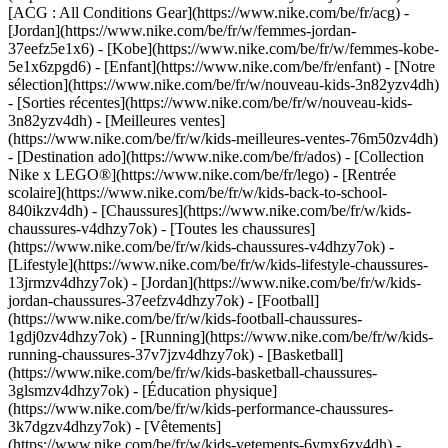
[ACG : All Conditions Gear](https://www.nike.com/be/fr/acg) -
[Jordan](https://www.nike.com/be/fr/w/femmes-jordan-
37eefz5e1x6) - [Kobe](https://www.nike.com/be/fr/w/femmes-kobe-
5e1x6zpgd6) - [Enfant](https://www.nike.com/be/fr/enfant) - [Notre
sélection](https://www.nike.com/be/fr/w/nouveau-kids-3n82yzv4dh)
- [Sorties récentes](https://www.nike.com/be/fr/w/nouveau-kids-
3n82yzv4dh) - [Meilleures ventes]
(https://www.nike.com/be/fr/w/kids-meilleures-ventes-76m50zv4dh)
- [Destination ado](https://www.nike.com/be/fr/ados) - [Collection
Nike x LEGO®](https://www.nike.com/be/fr/lego) - [Rentrée
scolaire](https://www.nike.com/be/fr/w/kids-back-to-school-
840ikzv4dh)
- [Chaussures](https://www.nike.com/be/fr/w/kids-
chaussures-v4dhzy7ok) - [Toutes les chaussures]
(https://www.nike.com/be/fr/w/kids-chaussures-v4dhzy7ok) -
[Lifestyle](https://www.nike.com/be/fr/w/kids-lifestyle-chaussures-
13jrmzv4dhzy7ok) - [Jordan](https://www.nike.com/be/fr/w/kids-
jordan-chaussures-37eefzv4dhzy7ok) - [Football]
(https://www.nike.com/be/fr/w/kids-football-chaussures-
1gdj0zv4dhzy7ok) - [Running](https://www.nike.com/be/fr/w/kids-
running-chaussures-37v7jzv4dhzy7ok) - [Basketball]
(https://www.nike.com/be/fr/w/kids-basketball-chaussures-
3glsmzv4dhzy7ok) - [Éducation physique]
(https://www.nike.com/be/fr/w/kids-performance-chaussures-
3k7dgzv4dhzy7ok)
- [Vêtements]
(https://www.nike.com/be/fr/w/kids-vetements-6ymx6zv4dh) -