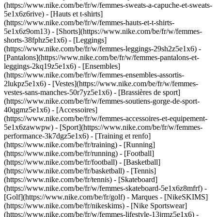
(https://www.nike.com/be/fr/w/femmes-sweats-a-capuche-et-sweats-
5e1x6z6rive) - [Hauts et t-shirts]
(https://www.nike.com/be/fr/w/femmes-hauts-et-t-shirts-
5e1x6z9om13) - [Shorts](https://www.nike.com/be/fr/w/femmes-
shorts-38fphz5e1x6) - [Leggings]
(https://www.nike.com/be/fr/w/femmes-leggings-29sh2z5e1x6) -
[Pantalons](https://www.nike.com/be/fr/w/femmes-pantalons-et-
leggings-2kq19z5e1x6) - [Ensembles]
(https://www.nike.com/be/fr/w/femmes-ensembles-assortis-
2lukpz5e1x6) - [Vestes](https://www.nike.com/be/fr/w/femmes-
vestes-sans-manches-50r7yz5e1x6) - [Brassières de sport]
(https://www.nike.com/be/fr/w/femmes-soutiens-gorge-de-sport-
40qgmz5e1x6) - [Accessoires]
(https://www.nike.com/be/fr/w/femmes-accessoires-et-equipement-
5e1x6zawwpw)
- [Sport](https://www.nike.com/be/fr/w/femmes-
performance-3k7dgz5e1x6) - [Training et renfo]
(https://www.nike.com/be/fr/training) - [Running]
(https://www.nike.com/be/fr/running) - [Football]
(https://www.nike.com/be/fr/football) - [Basketball]
(https://www.nike.com/be/fr/basketball) - [Tennis]
(https://www.nike.com/be/fr/tennis) - [Skateboard]
(https://www.nike.com/be/fr/w/femmes-skateboard-5e1x6z8mfrf) -
[Golf](https://www.nike.com/be/fr/golf)
- Marques - [NikeSKIMS]
(https://www.nike.com/be/fr/nikeskims) - [Nike Sportswear]
(https://www.nike.com/be/fr/w/femmes-lifestyle-13jrmz5e1x6) -