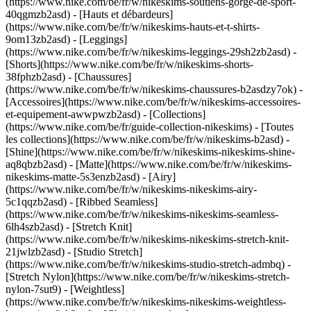
(https://www.nike.com/be/fr/w/nikeskims-soutiens-gorge-de-sport-
40qgmzb2asd) - [Hauts et débardeurs]
(https://www.nike.com/be/fr/w/nikeskims-hauts-et-t-shirts-
9om13zb2asd) - [Leggings]
(https://www.nike.com/be/fr/w/nikeskims-leggings-29sh2zb2asd) -
[Shorts](https://www.nike.com/be/fr/w/nikeskims-shorts-
38fphzb2asd) - [Chaussures]
(https://www.nike.com/be/fr/w/nikeskims-chaussures-b2asdzy7ok) -
[Accessoires](https://www.nike.com/be/fr/w/nikeskims-accessoires-
et-equipement-awwpwzb2asd)
- [Collections]
(https://www.nike.com/be/fr/guide-collection-nikeskims) - [Toutes
les collections](https://www.nike.com/be/fr/w/nikeskims-b2asd) -
[Shine](https://www.nike.com/be/fr/w/nikeskims-nikeskims-shine-
aq8qbzb2asd) - [Matte](https://www.nike.com/be/fr/w/nikeskims-
nikeskims-matte-5s3enzb2asd) - [Airy]
(https://www.nike.com/be/fr/w/nikeskims-nikeskims-airy-
5c1qqzb2asd) - [Ribbed Seamless]
(https://www.nike.com/be/fr/w/nikeskims-nikeskims-seamless-
6lh4szb2asd) - [Stretch Knit]
(https://www.nike.com/be/fr/w/nikeskims-nikeskims-stretch-knit-
21jwlzb2asd) - [Studio Stretch]
(https://www.nike.com/be/fr/w/nikeskims-studio-stretch-admbq) -
[Stretch Nylon](https://www.nike.com/be/fr/w/nikeskims-stretch-
nylon-7sut9) - [Weightless]
(https://www.nike.com/be/fr/w/nikeskims-nikeskims-weightless-