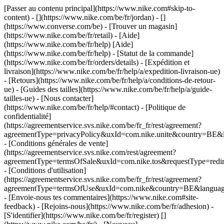
[Passer au contenu principal](https://www.nike.com#skip-to-
content) - [](https://www.nike.com/be/fr/jordan) - []
(https://www.converse.com/be)
- [Trouver un magasin]
(https://www.nike.com/be/fr/retail) - [Aide]
(https://www.nike.com/be/fr/help) [Aide]
(https://www.nike.com/be/fr/help) - [Statut de la commande]
(https://www.nike.com/be/fr/orders/details) - [Expédition et
livraison](https://www.nike.com/be/fr/help/a/expedition-livraison-ue)
- [Retours](https://www.nike.com/be/fr/help/a/conditions-de-retour-
ue) - [Guides des tailles](https://www.nike.com/be/fr/help/a/guide-
tailles-ue) - [Nous contacter]
(https://www.nike.com/be/fr/help/#contact) - [Politique de
confidentialité]
(https://agreementservice.svs.nike.com/be/fr_fr/rest/agreement?
agreementType=privacyPolicy&uxId=com.nike.unite&country=BE&l
- [Conditions générales de vente]
(https://agreementservice.svs.nike.com/rest/agreement?
agreementType=termsOfSale&uxId=com.nike.tos&requestType=redir
- [Conditions d'utilisation]
(https://agreementservice.svs.nike.com/be/fr_fr/rest/agreement?
agreementType=termsOfUse&uxId=com.nike&country=BE&language=
- [Envoie-nous tes commentaires](https://www.nike.com#site-
feedback) - [Rejoins-nous](https://www.nike.com/be/fr/adhesion) -
[S'identifier](https://www.nike.com/be/fr/register)
[]