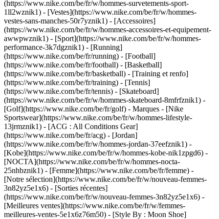
(https://www.nike.com/be/fr/w/hommes-survetements-sport-
1ll2wznik1) - [Vestes](https://www.nike.com/be/fr/w/hommes-
vestes-sans-manches-50r7yznik1) - [Accessoires]
(https://www.nike.com/be/fr/w/hommes-accessoires-et-equipement-
awwpwznik1)
- [Sport](https://www.nike.com/be/fr/w/hommes-
performance-3k7dgznik1) - [Running]
(https://www.nike.com/be/fr/running) - [Football]
(https://www.nike.com/be/fr/football) - [Basketball]
(https://www.nike.com/be/fr/basketball) - [Training et renfo]
(https://www.nike.com/be/fr/training) - [Tennis]
(https://www.nike.com/be/fr/tennis) - [Skateboard]
(https://www.nike.com/be/fr/w/hommes-skateboard-8mfrfznik1) -
[Golf](https://www.nike.com/be/fr/golf)
- Marques - [Nike
Sportswear](https://www.nike.com/be/fr/w/hommes-lifestyle-
13jrmznik1) - [ACG : All Conditions Gear]
(https://www.nike.com/be/fr/acg) - [Jordan]
(https://www.nike.com/be/fr/w/hommes-jordan-37eefznik1) -
[Kobe](https://www.nike.com/be/fr/w/hommes-kobe-nik1zpgd6) -
[NOCTA](https://www.nike.com/be/fr/w/hommes-nocta-
25nhbznik1) - [Femme](https://www.nike.com/be/fr/femme) -
[Notre sélection](https://www.nike.com/be/fr/w/nouveau-femmes-
3n82yz5e1x6) - [Sorties récentes]
(https://www.nike.com/be/fr/w/nouveau-femmes-3n82yz5e1x6) -
[Meilleures ventes](https://www.nike.com/be/fr/w/femmes-
meilleures-ventes-5e1x6z76m50) - [Style By : Moon Shoe]