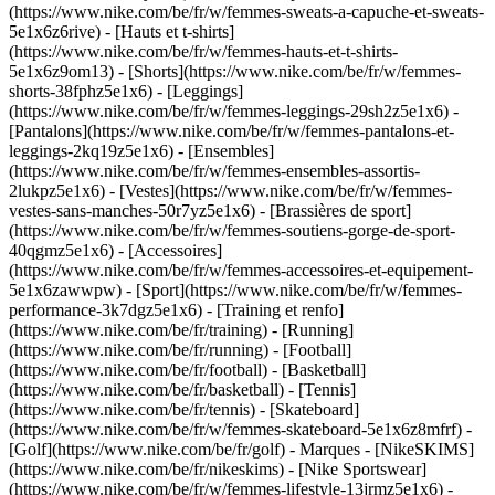
(https://www.nike.com/be/fr/w/femmes-sweats-a-capuche-et-sweats-
5e1x6z6rive) - [Hauts et t-shirts]
(https://www.nike.com/be/fr/w/femmes-hauts-et-t-shirts-
5e1x6z9om13) - [Shorts](https://www.nike.com/be/fr/w/femmes-
shorts-38fphz5e1x6) - [Leggings]
(https://www.nike.com/be/fr/w/femmes-leggings-29sh2z5e1x6) -
[Pantalons](https://www.nike.com/be/fr/w/femmes-pantalons-et-
leggings-2kq19z5e1x6) - [Ensembles]
(https://www.nike.com/be/fr/w/femmes-ensembles-assortis-
2lukpz5e1x6) - [Vestes](https://www.nike.com/be/fr/w/femmes-
vestes-sans-manches-50r7yz5e1x6) - [Brassières de sport]
(https://www.nike.com/be/fr/w/femmes-soutiens-gorge-de-sport-
40qgmz5e1x6) - [Accessoires]
(https://www.nike.com/be/fr/w/femmes-accessoires-et-equipement-
5e1x6zawwpw)
- [Sport](https://www.nike.com/be/fr/w/femmes-
performance-3k7dgz5e1x6) - [Training et renfo]
(https://www.nike.com/be/fr/training) - [Running]
(https://www.nike.com/be/fr/running) - [Football]
(https://www.nike.com/be/fr/football) - [Basketball]
(https://www.nike.com/be/fr/basketball) - [Tennis]
(https://www.nike.com/be/fr/tennis) - [Skateboard]
(https://www.nike.com/be/fr/w/femmes-skateboard-5e1x6z8mfrf) -
[Golf](https://www.nike.com/be/fr/golf)
- Marques - [NikeSKIMS]
(https://www.nike.com/be/fr/nikeskims) - [Nike Sportswear]
(https://www.nike.com/be/fr/w/femmes-lifestyle-13jrmz5e1x6) -