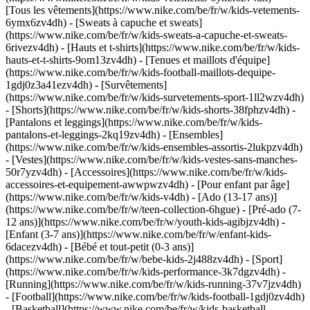
[Tous les vêtements](https://www.nike.com/be/fr/w/kids-vetements-
6ymx6zv4dh) - [Sweats à capuche et sweats]
(https://www.nike.com/be/fr/w/kids-sweats-a-capuche-et-sweats-
6rivezv4dh) - [Hauts et t-shirts](https://www.nike.com/be/fr/w/kids-
hauts-et-t-shirts-9om13zv4dh) - [Tenues et maillots d'équipe]
(https://www.nike.com/be/fr/w/kids-football-maillots-dequipe-
1gdj0z3a41ezv4dh) - [Survêtements]
(https://www.nike.com/be/fr/w/kids-survetements-sport-1ll2wzv4dh)
- [Shorts](https://www.nike.com/be/fr/w/kids-shorts-38fphzv4dh) -
[Pantalons et leggings](https://www.nike.com/be/fr/w/kids-
pantalons-et-leggings-2kq19zv4dh) - [Ensembles]
(https://www.nike.com/be/fr/w/kids-ensembles-assortis-2lukpzv4dh)
- [Vestes](https://www.nike.com/be/fr/w/kids-vestes-sans-manches-
50r7yzv4dh) - [Accessoires](https://www.nike.com/be/fr/w/kids-
accessoires-et-equipement-awwpwzv4dh)
- [Pour enfant par âge]
(https://www.nike.com/be/fr/w/kids-v4dh) - [Ado (13-17 ans)]
(https://www.nike.com/be/fr/w/teen-collection-6hgue) - [Pré-ado (7-
12 ans)](https://www.nike.com/be/fr/w/youth-kids-agibjzv4dh) -
[Enfant (3-7 ans)](https://www.nike.com/be/fr/w/enfant-kids-
6dacezv4dh) - [Bébé et tout-petit (0-3 ans)]
(https://www.nike.com/be/fr/w/bebe-kids-2j488zv4dh)
- [Sport]
(https://www.nike.com/be/fr/w/kids-performance-3k7dgzv4dh) -
[Running](https://www.nike.com/be/fr/w/kids-running-37v7jzv4dh)
- [Football](https://www.nike.com/be/fr/w/kids-football-1gdj0zv4dh)
- [Basketball](https://www.nike.com/be/fr/w/kids-basketball-