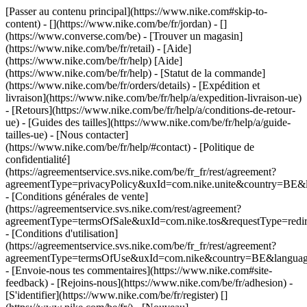
[Passer au contenu principal](https://www.nike.com#skip-to-
content) - [](https://www.nike.com/be/fr/jordan) - []
(https://www.converse.com/be)
- [Trouver un magasin]
(https://www.nike.com/be/fr/retail) - [Aide]
(https://www.nike.com/be/fr/help) [Aide]
(https://www.nike.com/be/fr/help) - [Statut de la commande]
(https://www.nike.com/be/fr/orders/details) - [Expédition et
livraison](https://www.nike.com/be/fr/help/a/expedition-livraison-ue)
- [Retours](https://www.nike.com/be/fr/help/a/conditions-de-retour-
ue) - [Guides des tailles](https://www.nike.com/be/fr/help/a/guide-
tailles-ue) - [Nous contacter]
(https://www.nike.com/be/fr/help/#contact) - [Politique de
confidentialité]
(https://agreementservice.svs.nike.com/be/fr_fr/rest/agreement?
agreementType=privacyPolicy&uxId=com.nike.unite&country=BE&l
- [Conditions générales de vente]
(https://agreementservice.svs.nike.com/rest/agreement?
agreementType=termsOfSale&uxId=com.nike.tos&requestType=redir
- [Conditions d'utilisation]
(https://agreementservice.svs.nike.com/be/fr_fr/rest/agreement?
agreementType=termsOfUse&uxId=com.nike&country=BE&language=
- [Envoie-nous tes commentaires](https://www.nike.com#site-
feedback) - [Rejoins-nous](https://www.nike.com/be/fr/adhesion) -
[S'identifier](https://www.nike.com/be/fr/register)
[]