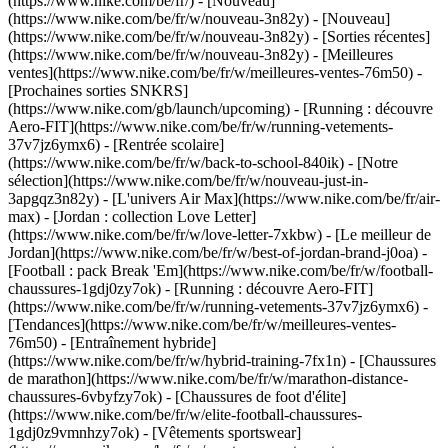
(https://www.nike.com/be/fr/) - [Nouveau]
(https://www.nike.com/be/fr/w/nouveau-3n82y) - [Nouveau]
(https://www.nike.com/be/fr/w/nouveau-3n82y) - [Sorties récentes]
(https://www.nike.com/be/fr/w/nouveau-3n82y) - [Meilleures
ventes](https://www.nike.com/be/fr/w/meilleures-ventes-76m50) -
[Prochaines sorties SNKRS]
(https://www.nike.com/gb/launch/upcoming) - [Running : découvre
Aero-FIT](https://www.nike.com/be/fr/w/running-vetements-
37v7jz6ymx6) - [Rentrée scolaire]
(https://www.nike.com/be/fr/w/back-to-school-840ik)
- [Notre
sélection](https://www.nike.com/be/fr/w/nouveau-just-in-
3apgqz3n82y) - [L'univers Air Max](https://www.nike.com/be/fr/air-
max) - [Jordan : collection Love Letter]
(https://www.nike.com/be/fr/w/love-letter-7xkbw) - [Le meilleur de
Jordan](https://www.nike.com/be/fr/w/best-of-jordan-brand-j0oa) -
[Football : pack Break 'Em](https://www.nike.com/be/fr/w/football-
chaussures-1gdj0zy7ok) - [Running : découvre Aero-FIT]
(https://www.nike.com/be/fr/w/running-vetements-37v7jz6ymx6)
-
[Tendances](https://www.nike.com/be/fr/w/meilleures-ventes-
76m50) - [Entraînement hybride]
(https://www.nike.com/be/fr/w/hybrid-training-7fx1n) - [Chaussures
de marathon](https://www.nike.com/be/fr/w/marathon-distance-
chaussures-6vbyfzy7ok) - [Chaussures de foot d'élite]
(https://www.nike.com/be/fr/w/elite-football-chaussures-
1gdj0z9vmnhzy7ok) - [Vêtements sportswear]