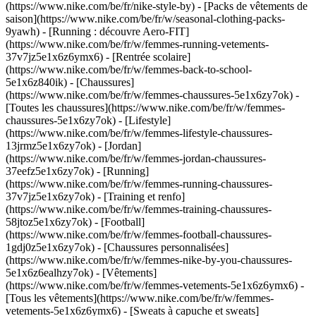
(https://www.nike.com/be/fr/nike-style-by) - [Packs de vêtements de
saison](https://www.nike.com/be/fr/w/seasonal-clothing-packs-
9yawh) - [Running : découvre Aero-FIT]
(https://www.nike.com/be/fr/w/femmes-running-vetements-
37v7jz5e1x6z6ymx6) - [Rentrée scolaire]
(https://www.nike.com/be/fr/w/femmes-back-to-school-
5e1x6z840ik)
- [Chaussures]
(https://www.nike.com/be/fr/w/femmes-chaussures-5e1x6zy7ok) -
[Toutes les chaussures](https://www.nike.com/be/fr/w/femmes-
chaussures-5e1x6zy7ok) - [Lifestyle]
(https://www.nike.com/be/fr/w/femmes-lifestyle-chaussures-
13jrmz5e1x6zy7ok) - [Jordan]
(https://www.nike.com/be/fr/w/femmes-jordan-chaussures-
37eefz5e1x6zy7ok) - [Running]
(https://www.nike.com/be/fr/w/femmes-running-chaussures-
37v7jz5e1x6zy7ok) - [Training et renfo]
(https://www.nike.com/be/fr/w/femmes-training-chaussures-
58jtoz5e1x6zy7ok) - [Football]
(https://www.nike.com/be/fr/w/femmes-football-chaussures-
1gdj0z5e1x6zy7ok) - [Chaussures personnalisées]
(https://www.nike.com/be/fr/w/femmes-nike-by-you-chaussures-
5e1x6z6ealhzy7ok)
- [Vêtements]
(https://www.nike.com/be/fr/w/femmes-vetements-5e1x6z6ymx6) -
[Tous les vêtements](https://www.nike.com/be/fr/w/femmes-
vetements-5e1x6z6ymx6) - [Sweats à capuche et sweats]