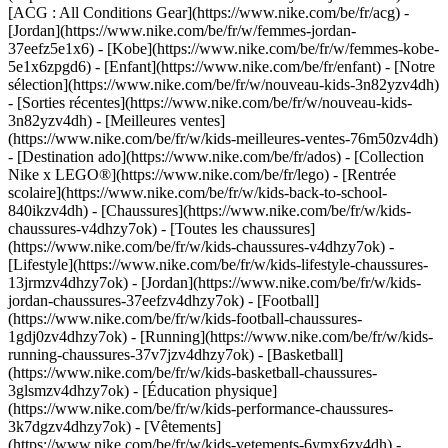
[ACG : All Conditions Gear](https://www.nike.com/be/fr/acg) -
[Jordan](https://www.nike.com/be/fr/w/femmes-jordan-
37eefz5e1x6) - [Kobe](https://www.nike.com/be/fr/w/femmes-kobe-
5e1x6zpgd6) - [Enfant](https://www.nike.com/be/fr/enfant) - [Notre
sélection](https://www.nike.com/be/fr/w/nouveau-kids-3n82yzv4dh)
- [Sorties récentes](https://www.nike.com/be/fr/w/nouveau-kids-
3n82yzv4dh) - [Meilleures ventes]
(https://www.nike.com/be/fr/w/kids-meilleures-ventes-76m50zv4dh)
- [Destination ado](https://www.nike.com/be/fr/ados) - [Collection
Nike x LEGO®](https://www.nike.com/be/fr/lego) - [Rentrée
scolaire](https://www.nike.com/be/fr/w/kids-back-to-school-
840ikzv4dh)
- [Chaussures](https://www.nike.com/be/fr/w/kids-
chaussures-v4dhzy7ok) - [Toutes les chaussures]
(https://www.nike.com/be/fr/w/kids-chaussures-v4dhzy7ok) -
[Lifestyle](https://www.nike.com/be/fr/w/kids-lifestyle-chaussures-
13jrmzv4dhzy7ok) - [Jordan](https://www.nike.com/be/fr/w/kids-
jordan-chaussures-37eefzv4dhzy7ok) - [Football]
(https://www.nike.com/be/fr/w/kids-football-chaussures-
1gdj0zv4dhzy7ok) - [Running](https://www.nike.com/be/fr/w/kids-
running-chaussures-37v7jzv4dhzy7ok) - [Basketball]
(https://www.nike.com/be/fr/w/kids-basketball-chaussures-
3glsmzv4dhzy7ok) - [Éducation physique]
(https://www.nike.com/be/fr/w/kids-performance-chaussures-
3k7dgzv4dhzy7ok)
- [Vêtements]
(https://www.nike.com/be/fr/w/kids-vetements-6ymx6zv4dh) -