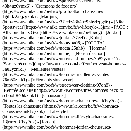
(https://www.nike.com/be/fr/w/sportswear-vetements-
43h4uz6ymx6) - [Crampons de foot pro]
(https://www.nike.com/be/fr/w/pro-football-chaussures-
1gdj0z2a2jzy7ok)
- [Marques]
(https://www.nike.com/be/fr/w/37eefz43h4uz93bsdzpgd6) - [Nike
Sportswear](https://www.nike.com/be/fr/w/lifestyle-13jrm) - [ACG :
All Conditions Gear](https://www.nike.com/be/fr/acg) - [Jordan]
(https://www.nike.com/be/fr/w/jordan-37eef) - [Kobe]
(https://www.nike.com/be/fr/w/kobe-pgd6) - [NOCTA]
(https://www.nike.com/be/fr/w/nocta-25nhb) - [Homme]
(https://www.nike.com/be/fr/homme) - [Notre sélection]
(https://www.nike.com/be/fr/w/nouveau-hommes-3n82yznik1) -
[Sorties récentes](https://www.nike.com/be/fr/w/nouveau-hommes-
3n82yznik1) - [Meilleures ventes]
(https://www.nike.com/be/fr/w/hommes-meilleures-ventes-
76m50znik1) - [Vêtements streetwear]
(https://www.nike.com/be/fr/w/streetwear-clothing-97qn8) -
[Rentrée scolaire](https://www.nike.com/be/fr/w/hommes-back-to-
school-840ikznik1)
- [Chaussures]
(https://www.nike.com/be/fr/w/hommes-chaussures-nik1zy7ok) -
[Toutes les chaussures](https://www.nike.com/be/fr/w/hommes-
chaussures-nik1zy7ok) - [Lifestyle]
(https://www.nike.com/be/fr/w/hommes-lifestyle-chaussures-
13jrmznik1zy7ok) - [Jordan]
(https://www.nike.com/be/fr/w/hommes-jordan-chaussures-