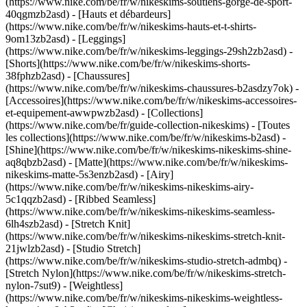
(https://www.nike.com/be/fr/w/nikeskims-soutiens-gorge-de-sport-
40qgmzb2asd) - [Hauts et débardeurs]
(https://www.nike.com/be/fr/w/nikeskims-hauts-et-t-shirts-
9om13zb2asd) - [Leggings]
(https://www.nike.com/be/fr/w/nikeskims-leggings-29sh2zb2asd) -
[Shorts](https://www.nike.com/be/fr/w/nikeskims-shorts-
38fphzb2asd) - [Chaussures]
(https://www.nike.com/be/fr/w/nikeskims-chaussures-b2asdzy7ok) -
[Accessoires](https://www.nike.com/be/fr/w/nikeskims-accessoires-
et-equipement-awwpwzb2asd)
- [Collections]
(https://www.nike.com/be/fr/guide-collection-nikeskims) - [Toutes
les collections](https://www.nike.com/be/fr/w/nikeskims-b2asd) -
[Shine](https://www.nike.com/be/fr/w/nikeskims-nikeskims-shine-
aq8qbzb2asd) - [Matte](https://www.nike.com/be/fr/w/nikeskims-
nikeskims-matte-5s3enzb2asd) - [Airy]
(https://www.nike.com/be/fr/w/nikeskims-nikeskims-airy-
5c1qqzb2asd) - [Ribbed Seamless]
(https://www.nike.com/be/fr/w/nikeskims-nikeskims-seamless-
6lh4szb2asd) - [Stretch Knit]
(https://www.nike.com/be/fr/w/nikeskims-nikeskims-stretch-knit-
21jwlzb2asd) - [Studio Stretch]
(https://www.nike.com/be/fr/w/nikeskims-studio-stretch-admbq) -
[Stretch Nylon](https://www.nike.com/be/fr/w/nikeskims-stretch-
nylon-7sut9) - [Weightless]
(https://www.nike.com/be/fr/w/nikeskims-nikeskims-weightless-