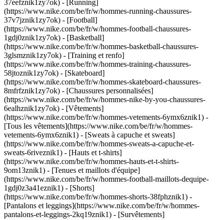
37eefznik1zy7ok) - [Running]
(https://www.nike.com/be/fr/w/hommes-running-chaussures-
37v7jznik1zy7ok) - [Football]
(https://www.nike.com/be/fr/w/hommes-football-chaussures-
1gdj0znik1zy7ok) - [Basketball]
(https://www.nike.com/be/fr/w/hommes-basketball-chaussures-
3glsmznik1zy7ok) - [Training et renfo]
(https://www.nike.com/be/fr/w/hommes-training-chaussures-
58jtoznik1zy7ok) - [Skateboard]
(https://www.nike.com/be/fr/w/hommes-skateboard-chaussures-
8mfrfznik1zy7ok) - [Chaussures personnalisées]
(https://www.nike.com/be/fr/w/hommes-nike-by-you-chaussures-
6ealhznik1zy7ok)
- [Vêtements]
(https://www.nike.com/be/fr/w/hommes-vetements-6ymx6znik1) -
[Tous les vêtements](https://www.nike.com/be/fr/w/hommes-
vetements-6ymx6znik1) - [Sweats à capuche et sweats]
(https://www.nike.com/be/fr/w/hommes-sweats-a-capuche-et-
sweats-6riveznik1) - [Hauts et t-shirts]
(https://www.nike.com/be/fr/w/hommes-hauts-et-t-shirts-
9om13znik1) - [Tenues et maillots d'équipe]
(https://www.nike.com/be/fr/w/hommes-football-maillots-dequipe-
1gdj0z3a41eznik1) - [Shorts]
(https://www.nike.com/be/fr/w/hommes-shorts-38fphznik1) -
[Pantalons et leggings](https://www.nike.com/be/fr/w/hommes-
pantalons-et-leggings-2kq19znik1) - [Survêtements]