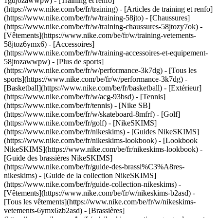
1gdj0zawwpw)
- [Training et renfo]
(https://www.nike.com/be/fr/training) - [Articles de training et renfo]
(https://www.nike.com/be/fr/w/training-58jto) - [Chaussures]
(https://www.nike.com/be/fr/w/training-chaussures-58jtozy7ok) -
[Vêtements](https://www.nike.com/be/fr/w/training-vetements-
58jtoz6ymx6) - [Accessoires]
(https://www.nike.com/be/fr/w/training-accessoires-et-equipement-
58jtozawwpw)
- [Plus de sports]
(https://www.nike.com/be/fr/w/performance-3k7dg) - [Tous les
sports](https://www.nike.com/be/fr/w/performance-3k7dg) -
[Basketball](https://www.nike.com/be/fr/basketball) - [Extérieur]
(https://www.nike.com/be/fr/w/acg-93bsd) - [Tennis]
(https://www.nike.com/be/fr/tennis) - [Nike SB]
(https://www.nike.com/be/fr/w/skateboard-8mfrf) - [Golf]
(https://www.nike.com/be/fr/golf) - [NikeSKIMS]
(https://www.nike.com/be/fr/nikeskims) - [Guides NikeSKIMS]
(https://www.nike.com/be/fr/nikeskims-lookbook) - [Lookbook
NikeSKIMS](https://www.nike.com/be/fr/nikeskims-lookbook) -
[Guide des brassières NikeSKIMS]
(https://www.nike.com/be/fr/guide-des-brassi%C3%A8res-
nikeskims) - [Guide de la collection NikeSKIMS]
(https://www.nike.com/be/fr/guide-collection-nikeskims)
-
[Vêtements](https://www.nike.com/be/fr/w/nikeskims-b2asd) -
[Tous les vêtements](https://www.nike.com/be/fr/w/nikeskims-
vetements-6ymx6zb2asd) - [Brassières]