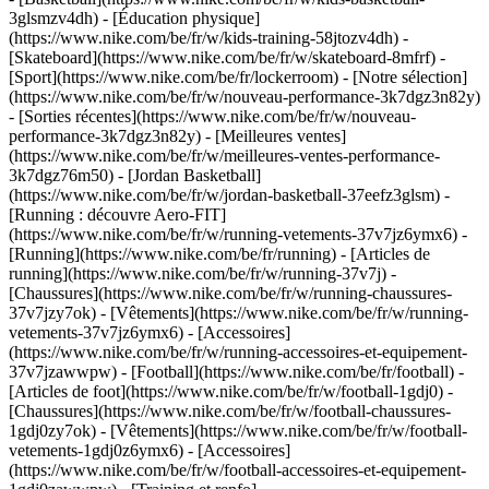
3glsmzv4dh) - [Éducation physique]
(https://www.nike.com/be/fr/w/kids-training-58jtozv4dh) -
[Skateboard](https://www.nike.com/be/fr/w/skateboard-8mfrf) -
[Sport](https://www.nike.com/be/fr/lockerroom) - [Notre sélection]
(https://www.nike.com/be/fr/w/nouveau-performance-3k7dgz3n82y)
- [Sorties récentes](https://www.nike.com/be/fr/w/nouveau-
performance-3k7dgz3n82y) - [Meilleures ventes]
(https://www.nike.com/be/fr/w/meilleures-ventes-performance-
3k7dgz76m50) - [Jordan Basketball]
(https://www.nike.com/be/fr/w/jordan-basketball-37eefz3glsm) -
[Running : découvre Aero-FIT]
(https://www.nike.com/be/fr/w/running-vetements-37v7jz6ymx6)
-
[Running](https://www.nike.com/be/fr/running) - [Articles de
running](https://www.nike.com/be/fr/w/running-37v7j) -
[Chaussures](https://www.nike.com/be/fr/w/running-chaussures-
37v7jzy7ok) - [Vêtements](https://www.nike.com/be/fr/w/running-
vetements-37v7jz6ymx6) - [Accessoires]
(https://www.nike.com/be/fr/w/running-accessoires-et-equipement-
37v7jzawwpw)
- [Football](https://www.nike.com/be/fr/football) -
[Articles de foot](https://www.nike.com/be/fr/w/football-1gdj0) -
[Chaussures](https://www.nike.com/be/fr/w/football-chaussures-
1gdj0zy7ok) - [Vêtements](https://www.nike.com/be/fr/w/football-
vetements-1gdj0z6ymx6) - [Accessoires]
(https://www.nike.com/be/fr/w/football-accessoires-et-equipement-