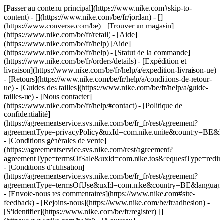
[Passer au contenu principal](https://www.nike.com#skip-to-
content) - [](https://www.nike.com/be/fr/jordan) - []
(https://www.converse.com/be)
- [Trouver un magasin]
(https://www.nike.com/be/fr/retail) - [Aide]
(https://www.nike.com/be/fr/help) [Aide]
(https://www.nike.com/be/fr/help) - [Statut de la commande]
(https://www.nike.com/be/fr/orders/details) - [Expédition et
livraison](https://www.nike.com/be/fr/help/a/expedition-livraison-ue)
- [Retours](https://www.nike.com/be/fr/help/a/conditions-de-retour-
ue) - [Guides des tailles](https://www.nike.com/be/fr/help/a/guide-
tailles-ue) - [Nous contacter]
(https://www.nike.com/be/fr/help/#contact) - [Politique de
confidentialité]
(https://agreementservice.svs.nike.com/be/fr_fr/rest/agreement?
agreementType=privacyPolicy&uxId=com.nike.unite&country=BE&l
- [Conditions générales de vente]
(https://agreementservice.svs.nike.com/rest/agreement?
agreementType=termsOfSale&uxId=com.nike.tos&requestType=redir
- [Conditions d'utilisation]
(https://agreementservice.svs.nike.com/be/fr_fr/rest/agreement?
agreementType=termsOfUse&uxId=com.nike&country=BE&language=
- [Envoie-nous tes commentaires](https://www.nike.com#site-
feedback) - [Rejoins-nous](https://www.nike.com/be/fr/adhesion) -
[S'identifier](https://www.nike.com/be/fr/register)
[]