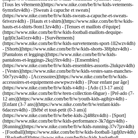
[Tous les vêtements](https://www.nike.com/be/fr/w/kids-vetements-
6ymx6zv4dh) - [Sweats à capuche et sweats]
(https://www.nike.com/be/fr/w/kids-sweats-a-capuche-et-sweats-
6rivezv4dh) - [Hauts et t-shirts](https://www.nike.com/be/fr/w/kids-
hauts-et-t-shirts-9om13zv4dh) - [Tenues et maillots d'équipe]
(https://www.nike.com/be/fr/w/kids-football-maillots-dequipe-
1gdj0z3a41ezv4dh) - [Survêtements]
(https://www.nike.com/be/fr/w/kids-survetements-sport-1ll2wzv4dh)
- [Shorts](https://www.nike.com/be/fr/w/kids-shorts-38fphzv4dh) -
[Pantalons et leggings](https://www.nike.com/be/fr/w/kids-
pantalons-et-leggings-2kq19zv4dh) - [Ensembles]
(https://www.nike.com/be/fr/w/kids-ensembles-assortis-2lukpzv4dh)
- [Vestes](https://www.nike.com/be/fr/w/kids-vestes-sans-manches-
50r7yzv4dh) - [Accessoires](https://www.nike.com/be/fr/w/kids-
accessoires-et-equipement-awwpwzv4dh)
- [Pour enfant par âge]
(https://www.nike.com/be/fr/w/kids-v4dh) - [Ado (13-17 ans)]
(https://www.nike.com/be/fr/w/teen-collection-6hgue) - [Pré-ado (7-
12 ans)](https://www.nike.com/be/fr/w/youth-kids-agibjzv4dh) -
[Enfant (3-7 ans)](https://www.nike.com/be/fr/w/enfant-kids-
6dacezv4dh) - [Bébé et tout-petit (0-3 ans)]
(https://www.nike.com/be/fr/w/bebe-kids-2j488zv4dh)
- [Sport]
(https://www.nike.com/be/fr/w/kids-performance-3k7dgzv4dh) -
[Running](https://www.nike.com/be/fr/w/kids-running-37v7jzv4dh)
- [Football](https://www.nike.com/be/fr/w/kids-football-1gdj0zv4dh)
- [Basketball](https://www.nike.com/be/fr/w/kids-basketball-