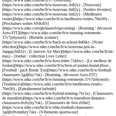
(https://www.nike.com/be/fr/) - [Nouveau]
(https://www.nike.com/be/fr/w/nouveau-3n82y) - [Nouveau]
(https://www.nike.com/be/fr/w/nouveau-3n82y) - [Sorties récentes]
(https://www.nike.com/be/fr/w/nouveau-3n82y) - [Meilleures
ventes](https://www.nike.com/be/fr/w/meilleures-ventes-76m50) -
[Prochaines sorties SNKRS]
(https://www.nike.com/gb/launch/upcoming) - [Running : découvre
Aero-FIT](https://www.nike.com/be/fr/w/running-vetements-
37v7jz6ymx6) - [Rentrée scolaire]
(https://www.nike.com/be/fr/w/back-to-school-840ik)
- [Notre
sélection](https://www.nike.com/be/fr/w/nouveau-just-in-
3apgqz3n82y) - [L'univers Air Max](https://www.nike.com/be/fr/air-
max) - [Jordan : collection Love Letter]
(https://www.nike.com/be/fr/w/love-letter-7xkbw) - [Le meilleur de
Jordan](https://www.nike.com/be/fr/w/best-of-jordan-brand-j0oa) -
[Football : pack Break 'Em](https://www.nike.com/be/fr/w/football-
chaussures-1gdj0zy7ok) - [Running : découvre Aero-FIT]
(https://www.nike.com/be/fr/w/running-vetements-37v7jz6ymx6)
-
[Tendances](https://www.nike.com/be/fr/w/meilleures-ventes-
76m50) - [Entraînement hybride]
(https://www.nike.com/be/fr/w/hybrid-training-7fx1n) - [Chaussures
de marathon](https://www.nike.com/be/fr/w/marathon-distance-
chaussures-6vbyfzy7ok) - [Chaussures de foot d'élite]
(https://www.nike.com/be/fr/w/elite-football-chaussures-
1gdj0z9vmnhzy7ok) - [Vêtements sportswear]