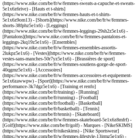
(https://www.nike.com/be/fr/w/femmes-sweats-a-capuche-et-sweats-
5e1x6z6rive) - [Hauts et t-shirts]
(https://www.nike.com/be/fr/w/femmes-hauts-et-t-shirts-
5e1x6z9om13) - [Shorts](https://www.nike.com/be/fr/w/femmes-
shorts-38fphz5e1x6) - [Leggings]
(https://www.nike.com/be/fr/w/femmes-leggings-29sh2z5e1x6) -
[Pantalons](https://www.nike.com/be/fr/w/femmes-pantalons-et-
leggings-2kq19z5e1x6) - [Ensembles]
(https://www.nike.com/be/fr/w/femmes-ensembles-assortis-
2lukpz5e1x6) - [Vestes](https://www.nike.com/be/fr/w/femmes-
vestes-sans-manches-50r7yz5e1x6) - [Brassières de sport]
(https://www.nike.com/be/fr/w/femmes-soutiens-gorge-de-sport-
40qgmz5e1x6) - [Accessoires]
(https://www.nike.com/be/fr/w/femmes-accessoires-et-equipement-
5e1x6zawwpw)
- [Sport](https://www.nike.com/be/fr/w/femmes-
performance-3k7dgz5e1x6) - [Training et renfo]
(https://www.nike.com/be/fr/training) - [Running]
(https://www.nike.com/be/fr/running) - [Football]
(https://www.nike.com/be/fr/football) - [Basketball]
(https://www.nike.com/be/fr/basketball) - [Tennis]
(https://www.nike.com/be/fr/tennis) - [Skateboard]
(https://www.nike.com/be/fr/w/femmes-skateboard-5e1x6z8mfrf) -
[Golf](https://www.nike.com/be/fr/golf)
- Marques - [NikeSKIMS]
(https://www.nike.com/be/fr/nikeskims) - [Nike Sportswear]
(https://www.nike.com/be/fr/w/femmes-lifestyle-13jrmz5e1x6) -