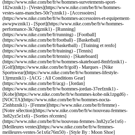
(https://www.nike.com/be/fr/w/hommes-survetements-sport-
1ll2wznik1) - [Vestes](https://www.nike.com/be/fr/w/hommes-
vestes-sans-manches-50r7yznik1) - [Accessoires]
(https://www.nike.com/be/fr/w/hommes-accessoires-et-equipement-
awwpwznik1)
- [Sport](https://www.nike.com/be/fr/w/hommes-
performance-3k7dgznik1) - [Running]
(https://www.nike.com/be/fr/running) - [Football]
(https://www.nike.com/be/fr/football) - [Basketball]
(https://www.nike.com/be/fr/basketball) - [Training et renfo]
(https://www.nike.com/be/fr/training) - [Tennis]
(https://www.nike.com/be/fr/tennis) - [Skateboard]
(https://www.nike.com/be/fr/w/hommes-skateboard-8mfrfznik1) -
[Golf](https://www.nike.com/be/fr/golf)
- Marques - [Nike
Sportswear](https://www.nike.com/be/fr/w/hommes-lifestyle-
13jrmznik1) - [ACG : All Conditions Gear]
(https://www.nike.com/be/fr/acg) - [Jordan]
(https://www.nike.com/be/fr/w/hommes-jordan-37eefznik1) -
[Kobe](https://www.nike.com/be/fr/w/hommes-kobe-nik1zpgd6) -
[NOCTA](https://www.nike.com/be/fr/w/hommes-nocta-
25nhbznik1) - [Femme](https://www.nike.com/be/fr/femme) -
[Notre sélection](https://www.nike.com/be/fr/w/nouveau-femmes-
3n82yz5e1x6) - [Sorties récentes]
(https://www.nike.com/be/fr/w/nouveau-femmes-3n82yz5e1x6) -
[Meilleures ventes](https://www.nike.com/be/fr/w/femmes-
meilleures-ventes-5e1x6z76m50) - [Style By : Moon Shoe]