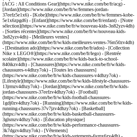
[ACG : All Conditions Gear](https://www.nike.com/be/fr/acg) -
[Jordan](https://www.nike.com/be/fr/w/femmes-jordan-
37eefz5e1x6) - [Kobe](https://www.nike.com/be/fr/w/femmes-kobe-
5e1x6zpgd6) - [Enfant](https://www.nike.com/be/fr/enfant) - [Notre
sélection](https://www.nike.com/be/fr/w/nouveau-kids-3n82yzv4dh)
- [Sorties récentes](https://www.nike.com/be/fr/w/nouveau-kids-
3n82yzv4dh) - [Meilleures ventes]
(https://www.nike.com/be/fr/w/kids-meilleures-ventes-76m50zv4dh)
- [Destination ado](https://www.nike.com/be/fr/ados) - [Collection
Nike x LEGO®](https://www.nike.com/be/fr/lego) - [Rentrée
scolaire](https://www.nike.com/be/fr/w/kids-back-to-school-
840ikzv4dh)
- [Chaussures](https://www.nike.com/be/fr/w/kids-
chaussures-v4dhzy7ok) - [Toutes les chaussures]
(https://www.nike.com/be/fr/w/kids-chaussures-v4dhzy7ok) -
[Lifestyle](https://www.nike.com/be/fr/w/kids-lifestyle-chaussures-
13jrmzv4dhzy7ok) - [Jordan](https://www.nike.com/be/fr/w/kids-
jordan-chaussures-37eefzv4dhzy7ok) - [Football]
(https://www.nike.com/be/fr/w/kids-football-chaussures-
1gdj0zv4dhzy7ok) - [Running](https://www.nike.com/be/fr/w/kids-
running-chaussures-37v7jzv4dhzy7ok) - [Basketball]
(https://www.nike.com/be/fr/w/kids-basketball-chaussures-
3glsmzv4dhzy7ok) - [Éducation physique]
(https://www.nike.com/be/fr/w/kids-performance-chaussures-
3k7dgzv4dhzy7ok)
- [Vêtements]
(https://www.nike.com/be/fr/w/kids-vetements-6ymx6zv4dh) -