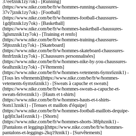
37eefznik1zy7ok) - [Running]
(https://www.nike.com/be/fr/w/hommes-running-chaussures-
37v7jznik1zy7ok) - [Football]
(https://www.nike.com/be/fr/w/hommes-football-chaussures-
1gdj0znik1zy7ok) - [Basketball]
(https://www.nike.com/be/fr/w/hommes-basketball-chaussures-
3glsmznik1zy7ok) - [Training et renfo]
(https://www.nike.com/be/fr/w/hommes-training-chaussures-
58jtoznik1zy7ok) - [Skateboard]
(https://www.nike.com/be/fr/w/hommes-skateboard-chaussures-
8mfrfznik1zy7ok) - [Chaussures personnalisées]
(https://www.nike.com/be/fr/w/hommes-nike-by-you-chaussures-
6ealhznik1zy7ok)
- [Vêtements]
(https://www.nike.com/be/fr/w/hommes-vetements-6ymx6znik1) -
[Tous les vêtements](https://www.nike.com/be/fr/w/hommes-
vetements-6ymx6znik1) - [Sweats à capuche et sweats]
(https://www.nike.com/be/fr/w/hommes-sweats-a-capuche-et-
sweats-6riveznik1) - [Hauts et t-shirts]
(https://www.nike.com/be/fr/w/hommes-hauts-et-t-shirts-
9om13znik1) - [Tenues et maillots d'équipe]
(https://www.nike.com/be/fr/w/hommes-football-maillots-dequipe-
1gdj0z3a41eznik1) - [Shorts]
(https://www.nike.com/be/fr/w/hommes-shorts-38fphznik1) -
[Pantalons et leggings](https://www.nike.com/be/fr/w/hommes-
pantalons-et-leggings-2kq19znik1) - [Survêtements]