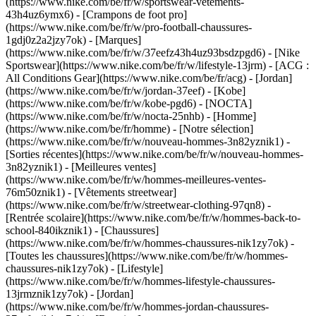
(https://www.nike.com/be/fr/w/sportswear-vetements-
43h4uz6ymx6) - [Crampons de foot pro]
(https://www.nike.com/be/fr/w/pro-football-chaussures-
1gdj0z2a2jzy7ok)
- [Marques]
(https://www.nike.com/be/fr/w/37eefz43h4uz93bsdzpgd6) - [Nike
Sportswear](https://www.nike.com/be/fr/w/lifestyle-13jrm) - [ACG :
All Conditions Gear](https://www.nike.com/be/fr/acg) - [Jordan]
(https://www.nike.com/be/fr/w/jordan-37eef) - [Kobe]
(https://www.nike.com/be/fr/w/kobe-pgd6) - [NOCTA]
(https://www.nike.com/be/fr/w/nocta-25nhb) - [Homme]
(https://www.nike.com/be/fr/homme) - [Notre sélection]
(https://www.nike.com/be/fr/w/nouveau-hommes-3n82yznik1) -
[Sorties récentes](https://www.nike.com/be/fr/w/nouveau-hommes-
3n82yznik1) - [Meilleures ventes]
(https://www.nike.com/be/fr/w/hommes-meilleures-ventes-
76m50znik1) - [Vêtements streetwear]
(https://www.nike.com/be/fr/w/streetwear-clothing-97qn8) -
[Rentrée scolaire](https://www.nike.com/be/fr/w/hommes-back-to-
school-840ikznik1)
- [Chaussures]
(https://www.nike.com/be/fr/w/hommes-chaussures-nik1zy7ok) -
[Toutes les chaussures](https://www.nike.com/be/fr/w/hommes-
chaussures-nik1zy7ok) - [Lifestyle]
(https://www.nike.com/be/fr/w/hommes-lifestyle-chaussures-
13jrmznik1zy7ok) - [Jordan]
(https://www.nike.com/be/fr/w/hommes-jordan-chaussures-