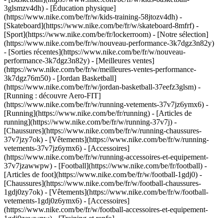
3glsmzv4dh) - [Éducation physique]
(https://www.nike.com/be/fr/w/kids-training-58jtozv4dh) -
[Skateboard](https://www.nike.com/be/fr/w/skateboard-8mfrf) -
[Sport](https://www.nike.com/be/fr/lockerroom) - [Notre sélection]
(https://www.nike.com/be/fr/w/nouveau-performance-3k7dgz3n82y)
- [Sorties récentes](https://www.nike.com/be/fr/w/nouveau-
performance-3k7dgz3n82y) - [Meilleures ventes]
(https://www.nike.com/be/fr/w/meilleures-ventes-performance-
3k7dgz76m50) - [Jordan Basketball]
(https://www.nike.com/be/fr/w/jordan-basketball-37eefz3glsm) -
[Running : découvre Aero-FIT]
(https://www.nike.com/be/fr/w/running-vetements-37v7jz6ymx6)
-
[Running](https://www.nike.com/be/fr/running) - [Articles de
running](https://www.nike.com/be/fr/w/running-37v7j) -
[Chaussures](https://www.nike.com/be/fr/w/running-chaussures-
37v7jzy7ok) - [Vêtements](https://www.nike.com/be/fr/w/running-
vetements-37v7jz6ymx6) - [Accessoires]
(https://www.nike.com/be/fr/w/running-accessoires-et-equipement-
37v7jzawwpw)
- [Football](https://www.nike.com/be/fr/football) -
[Articles de foot](https://www.nike.com/be/fr/w/football-1gdj0) -
[Chaussures](https://www.nike.com/be/fr/w/football-chaussures-
1gdj0zy7ok) - [Vêtements](https://www.nike.com/be/fr/w/football-
vetements-1gdj0z6ymx6) - [Accessoires]
(https://www.nike.com/be/fr/w/football-accessoires-et-equipement-