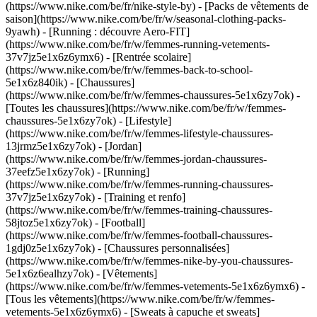
(https://www.nike.com/be/fr/nike-style-by) - [Packs de vêtements de
saison](https://www.nike.com/be/fr/w/seasonal-clothing-packs-
9yawh) - [Running : découvre Aero-FIT]
(https://www.nike.com/be/fr/w/femmes-running-vetements-
37v7jz5e1x6z6ymx6) - [Rentrée scolaire]
(https://www.nike.com/be/fr/w/femmes-back-to-school-
5e1x6z840ik)
- [Chaussures]
(https://www.nike.com/be/fr/w/femmes-chaussures-5e1x6zy7ok) -
[Toutes les chaussures](https://www.nike.com/be/fr/w/femmes-
chaussures-5e1x6zy7ok) - [Lifestyle]
(https://www.nike.com/be/fr/w/femmes-lifestyle-chaussures-
13jrmz5e1x6zy7ok) - [Jordan]
(https://www.nike.com/be/fr/w/femmes-jordan-chaussures-
37eefz5e1x6zy7ok) - [Running]
(https://www.nike.com/be/fr/w/femmes-running-chaussures-
37v7jz5e1x6zy7ok) - [Training et renfo]
(https://www.nike.com/be/fr/w/femmes-training-chaussures-
58jtoz5e1x6zy7ok) - [Football]
(https://www.nike.com/be/fr/w/femmes-football-chaussures-
1gdj0z5e1x6zy7ok) - [Chaussures personnalisées]
(https://www.nike.com/be/fr/w/femmes-nike-by-you-chaussures-
5e1x6z6ealhzy7ok)
- [Vêtements]
(https://www.nike.com/be/fr/w/femmes-vetements-5e1x6z6ymx6) -
[Tous les vêtements](https://www.nike.com/be/fr/w/femmes-
vetements-5e1x6z6ymx6) - [Sweats à capuche et sweats]