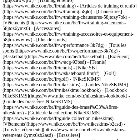
1gdj0zawwpw)
- [Training et renfo]
(https://www.nike.com/be/fr/training) - [Articles de training et renfo]
(https://www.nike.com/be/fr/w/training-58jto) - [Chaussures]
(https://www.nike.com/be/fr/w/training-chaussures-58jtozy7ok) -
[Vêtements](https://www.nike.com/be/fr/w/training-vetements-
58jtoz6ymx6) - [Accessoires]
(https://www.nike.com/be/fr/w/training-accessoires-et-equipement-
58jtozawwpw)
- [Plus de sports]
(https://www.nike.com/be/fr/w/performance-3k7dg) - [Tous les
sports](https://www.nike.com/be/fr/w/performance-3k7dg) -
[Basketball](https://www.nike.com/be/fr/basketball) - [Extérieur]
(https://www.nike.com/be/fr/w/acg-93bsd) - [Tennis]
(https://www.nike.com/be/fr/tennis) - [Nike SB]
(https://www.nike.com/be/fr/w/skateboard-8mfrf) - [Golf]
(https://www.nike.com/be/fr/golf) - [NikeSKIMS]
(https://www.nike.com/be/fr/nikeskims) - [Guides NikeSKIMS]
(https://www.nike.com/be/fr/nikeskims-lookbook) - [Lookbook
NikeSKIMS](https://www.nike.com/be/fr/nikeskims-lookbook) -
[Guide des brassières NikeSKIMS]
(https://www.nike.com/be/fr/guide-des-brassi%C3%A8res-
nikeskims) - [Guide de la collection NikeSKIMS]
(https://www.nike.com/be/fr/guide-collection-nikeskims)
-
[Vêtements](https://www.nike.com/be/fr/w/nikeskims-b2asd) -
[Tous les vêtements](https://www.nike.com/be/fr/w/nikeskims-
vetements-6ymx6zb2asd) - [Brassières]