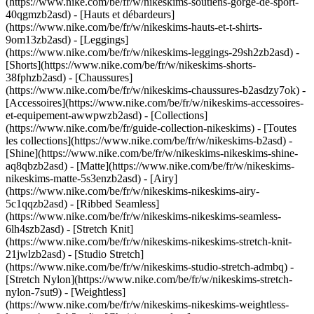
(https://www.nike.com/be/fr/w/nikeskims-soutiens-gorge-de-sport-
40qgmzb2asd) - [Hauts et débardeurs]
(https://www.nike.com/be/fr/w/nikeskims-hauts-et-t-shirts-
9om13zb2asd) - [Leggings]
(https://www.nike.com/be/fr/w/nikeskims-leggings-29sh2zb2asd) -
[Shorts](https://www.nike.com/be/fr/w/nikeskims-shorts-
38fphzb2asd) - [Chaussures]
(https://www.nike.com/be/fr/w/nikeskims-chaussures-b2asdzy7ok) -
[Accessoires](https://www.nike.com/be/fr/w/nikeskims-accessoires-
et-equipement-awwpwzb2asd)
- [Collections]
(https://www.nike.com/be/fr/guide-collection-nikeskims) - [Toutes
les collections](https://www.nike.com/be/fr/w/nikeskims-b2asd) -
[Shine](https://www.nike.com/be/fr/w/nikeskims-nikeskims-shine-
aq8qbzb2asd) - [Matte](https://www.nike.com/be/fr/w/nikeskims-
nikeskims-matte-5s3enzb2asd) - [Airy]
(https://www.nike.com/be/fr/w/nikeskims-nikeskims-airy-
5c1qqzb2asd) - [Ribbed Seamless]
(https://www.nike.com/be/fr/w/nikeskims-nikeskims-seamless-
6lh4szb2asd) - [Stretch Knit]
(https://www.nike.com/be/fr/w/nikeskims-nikeskims-stretch-knit-
21jwlzb2asd) - [Studio Stretch]
(https://www.nike.com/be/fr/w/nikeskims-studio-stretch-admbq) -
[Stretch Nylon](https://www.nike.com/be/fr/w/nikeskims-stretch-
nylon-7sut9) - [Weightless]
(https://www.nike.com/be/fr/w/nikeskims-nikeskims-weightless-