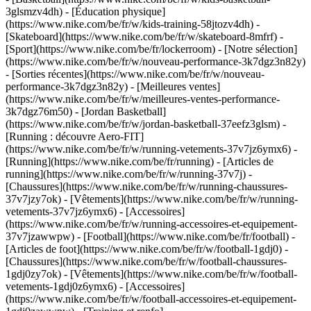
3glsmzv4dh) - [Éducation physique]
(https://www.nike.com/be/fr/w/kids-training-58jtozv4dh) -
[Skateboard](https://www.nike.com/be/fr/w/skateboard-8mfrf) -
[Sport](https://www.nike.com/be/fr/lockerroom) - [Notre sélection]
(https://www.nike.com/be/fr/w/nouveau-performance-3k7dgz3n82y)
- [Sorties récentes](https://www.nike.com/be/fr/w/nouveau-
performance-3k7dgz3n82y) - [Meilleures ventes]
(https://www.nike.com/be/fr/w/meilleures-ventes-performance-
3k7dgz76m50) - [Jordan Basketball]
(https://www.nike.com/be/fr/w/jordan-basketball-37eefz3glsm) -
[Running : découvre Aero-FIT]
(https://www.nike.com/be/fr/w/running-vetements-37v7jz6ymx6)
-
[Running](https://www.nike.com/be/fr/running) - [Articles de
running](https://www.nike.com/be/fr/w/running-37v7j) -
[Chaussures](https://www.nike.com/be/fr/w/running-chaussures-
37v7jzy7ok) - [Vêtements](https://www.nike.com/be/fr/w/running-
vetements-37v7jz6ymx6) - [Accessoires]
(https://www.nike.com/be/fr/w/running-accessoires-et-equipement-
37v7jzawwpw)
- [Football](https://www.nike.com/be/fr/football) -
[Articles de foot](https://www.nike.com/be/fr/w/football-1gdj0) -
[Chaussures](https://www.nike.com/be/fr/w/football-chaussures-
1gdj0zy7ok) - [Vêtements](https://www.nike.com/be/fr/w/football-
vetements-1gdj0z6ymx6) - [Accessoires]
(https://www.nike.com/be/fr/w/football-accessoires-et-equipement-