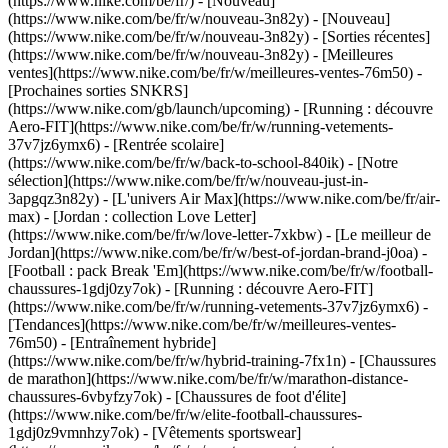
(https://www.nike.com/be/fr/) - [Nouveau]
(https://www.nike.com/be/fr/w/nouveau-3n82y) - [Nouveau]
(https://www.nike.com/be/fr/w/nouveau-3n82y) - [Sorties récentes]
(https://www.nike.com/be/fr/w/nouveau-3n82y) - [Meilleures
ventes](https://www.nike.com/be/fr/w/meilleures-ventes-76m50) -
[Prochaines sorties SNKRS]
(https://www.nike.com/gb/launch/upcoming) - [Running : découvre
Aero-FIT](https://www.nike.com/be/fr/w/running-vetements-
37v7jz6ymx6) - [Rentrée scolaire]
(https://www.nike.com/be/fr/w/back-to-school-840ik)
- [Notre
sélection](https://www.nike.com/be/fr/w/nouveau-just-in-
3apgqz3n82y) - [L'univers Air Max](https://www.nike.com/be/fr/air-
max) - [Jordan : collection Love Letter]
(https://www.nike.com/be/fr/w/love-letter-7xkbw) - [Le meilleur de
Jordan](https://www.nike.com/be/fr/w/best-of-jordan-brand-j0oa) -
[Football : pack Break 'Em](https://www.nike.com/be/fr/w/football-
chaussures-1gdj0zy7ok) - [Running : découvre Aero-FIT]
(https://www.nike.com/be/fr/w/running-vetements-37v7jz6ymx6)
-
[Tendances](https://www.nike.com/be/fr/w/meilleures-ventes-
76m50) - [Entraînement hybride]
(https://www.nike.com/be/fr/w/hybrid-training-7fx1n) - [Chaussures
de marathon](https://www.nike.com/be/fr/w/marathon-distance-
chaussures-6vbyfzy7ok) - [Chaussures de foot d'élite]
(https://www.nike.com/be/fr/w/elite-football-chaussures-
1gdj0z9vmnhzy7ok) - [Vêtements sportswear]