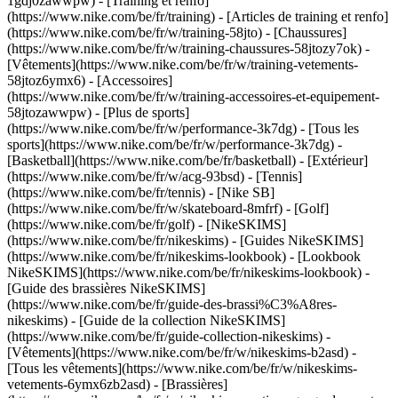
1gdj0zawwpw)
- [Training et renfo]
(https://www.nike.com/be/fr/training) - [Articles de training et renfo]
(https://www.nike.com/be/fr/w/training-58jto) - [Chaussures]
(https://www.nike.com/be/fr/w/training-chaussures-58jtozy7ok) -
[Vêtements](https://www.nike.com/be/fr/w/training-vetements-
58jtoz6ymx6) - [Accessoires]
(https://www.nike.com/be/fr/w/training-accessoires-et-equipement-
58jtozawwpw)
- [Plus de sports]
(https://www.nike.com/be/fr/w/performance-3k7dg) - [Tous les
sports](https://www.nike.com/be/fr/w/performance-3k7dg) -
[Basketball](https://www.nike.com/be/fr/basketball) - [Extérieur]
(https://www.nike.com/be/fr/w/acg-93bsd) - [Tennis]
(https://www.nike.com/be/fr/tennis) - [Nike SB]
(https://www.nike.com/be/fr/w/skateboard-8mfrf) - [Golf]
(https://www.nike.com/be/fr/golf) - [NikeSKIMS]
(https://www.nike.com/be/fr/nikeskims) - [Guides NikeSKIMS]
(https://www.nike.com/be/fr/nikeskims-lookbook) - [Lookbook
NikeSKIMS](https://www.nike.com/be/fr/nikeskims-lookbook) -
[Guide des brassières NikeSKIMS]
(https://www.nike.com/be/fr/guide-des-brassi%C3%A8res-
nikeskims) - [Guide de la collection NikeSKIMS]
(https://www.nike.com/be/fr/guide-collection-nikeskims)
-
[Vêtements](https://www.nike.com/be/fr/w/nikeskims-b2asd) -
[Tous les vêtements](https://www.nike.com/be/fr/w/nikeskims-
vetements-6ymx6zb2asd) - [Brassières]