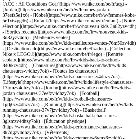
[ACG : All Conditions Gear](https://www.nike.com/be/fr/acg) -
[Jordan](https://www.nike.com/be/fr/w/femmes-jordan-
37eefz5e1x6) - [Kobe](https://www.nike.com/be/fr/w/femmes-kobe-
5e1x6zpgd6) - [Enfant](https://www.nike.com/be/fr/enfant) - [Notre
sélection](https://www.nike.com/be/fr/w/nouveau-kids-3n82yzv4dh)
- [Sorties récentes](https://www.nike.com/be/fr/w/nouveau-kids-
3n82yzv4dh) - [Meilleures ventes]
(https://www.nike.com/be/fr/w/kids-meilleures-ventes-76m50zv4dh)
- [Destination ado](https://www.nike.com/be/fr/ados) - [Collection
Nike x LEGO®](https://www.nike.com/be/fr/lego) - [Rentrée
scolaire](https://www.nike.com/be/fr/w/kids-back-to-school-
840ikzv4dh)
- [Chaussures](https://www.nike.com/be/fr/w/kids-
chaussures-v4dhzy7ok) - [Toutes les chaussures]
(https://www.nike.com/be/fr/w/kids-chaussures-v4dhzy7ok) -
[Lifestyle](https://www.nike.com/be/fr/w/kids-lifestyle-chaussures-
13jrmzv4dhzy7ok) - [Jordan](https://www.nike.com/be/fr/w/kids-
jordan-chaussures-37eefzv4dhzy7ok) - [Football]
(https://www.nike.com/be/fr/w/kids-football-chaussures-
1gdj0zv4dhzy7ok) - [Running](https://www.nike.com/be/fr/w/kids-
running-chaussures-37v7jzv4dhzy7ok) - [Basketball]
(https://www.nike.com/be/fr/w/kids-basketball-chaussures-
3glsmzv4dhzy7ok) - [Éducation physique]
(https://www.nike.com/be/fr/w/kids-performance-chaussures-
3k7dgzv4dhzy7ok)
- [Vêtements]
(https://www.nike.com/be/fr/w/kids-vetements-6ymx6zv4dh) -