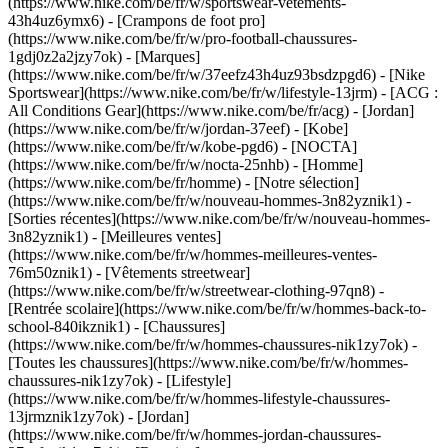
(https://www.nike.com/be/fr/w/sportswear-vetements-
43h4uz6ymx6) - [Crampons de foot pro]
(https://www.nike.com/be/fr/w/pro-football-chaussures-
1gdj0z2a2jzy7ok)
- [Marques]
(https://www.nike.com/be/fr/w/37eefz43h4uz93bsdzpgd6) - [Nike
Sportswear](https://www.nike.com/be/fr/w/lifestyle-13jrm) - [ACG :
All Conditions Gear](https://www.nike.com/be/fr/acg) - [Jordan]
(https://www.nike.com/be/fr/w/jordan-37eef) - [Kobe]
(https://www.nike.com/be/fr/w/kobe-pgd6) - [NOCTA]
(https://www.nike.com/be/fr/w/nocta-25nhb) - [Homme]
(https://www.nike.com/be/fr/homme) - [Notre sélection]
(https://www.nike.com/be/fr/w/nouveau-hommes-3n82yznik1) -
[Sorties récentes](https://www.nike.com/be/fr/w/nouveau-hommes-
3n82yznik1) - [Meilleures ventes]
(https://www.nike.com/be/fr/w/hommes-meilleures-ventes-
76m50znik1) - [Vêtements streetwear]
(https://www.nike.com/be/fr/w/streetwear-clothing-97qn8) -
[Rentrée scolaire](https://www.nike.com/be/fr/w/hommes-back-to-
school-840ikznik1)
- [Chaussures]
(https://www.nike.com/be/fr/w/hommes-chaussures-nik1zy7ok) -
[Toutes les chaussures](https://www.nike.com/be/fr/w/hommes-
chaussures-nik1zy7ok) - [Lifestyle]
(https://www.nike.com/be/fr/w/hommes-lifestyle-chaussures-
13jrmznik1zy7ok) - [Jordan]
(https://www.nike.com/be/fr/w/hommes-jordan-chaussures-