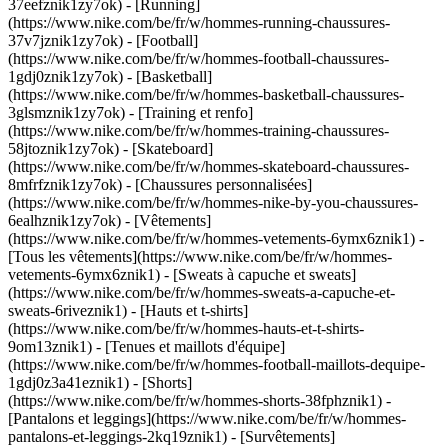
37eefznik1zy7ok) - [Running]
(https://www.nike.com/be/fr/w/hommes-running-chaussures-
37v7jznik1zy7ok) - [Football]
(https://www.nike.com/be/fr/w/hommes-football-chaussures-
1gdj0znik1zy7ok) - [Basketball]
(https://www.nike.com/be/fr/w/hommes-basketball-chaussures-
3glsmznik1zy7ok) - [Training et renfo]
(https://www.nike.com/be/fr/w/hommes-training-chaussures-
58jtoznik1zy7ok) - [Skateboard]
(https://www.nike.com/be/fr/w/hommes-skateboard-chaussures-
8mfrfznik1zy7ok) - [Chaussures personnalisées]
(https://www.nike.com/be/fr/w/hommes-nike-by-you-chaussures-
6ealhznik1zy7ok)
- [Vêtements]
(https://www.nike.com/be/fr/w/hommes-vetements-6ymx6znik1) -
[Tous les vêtements](https://www.nike.com/be/fr/w/hommes-
vetements-6ymx6znik1) - [Sweats à capuche et sweats]
(https://www.nike.com/be/fr/w/hommes-sweats-a-capuche-et-
sweats-6riveznik1) - [Hauts et t-shirts]
(https://www.nike.com/be/fr/w/hommes-hauts-et-t-shirts-
9om13znik1) - [Tenues et maillots d'équipe]
(https://www.nike.com/be/fr/w/hommes-football-maillots-dequipe-
1gdj0z3a41eznik1) - [Shorts]
(https://www.nike.com/be/fr/w/hommes-shorts-38fphznik1) -
[Pantalons et leggings](https://www.nike.com/be/fr/w/hommes-
pantalons-et-leggings-2kq19znik1) - [Survêtements]