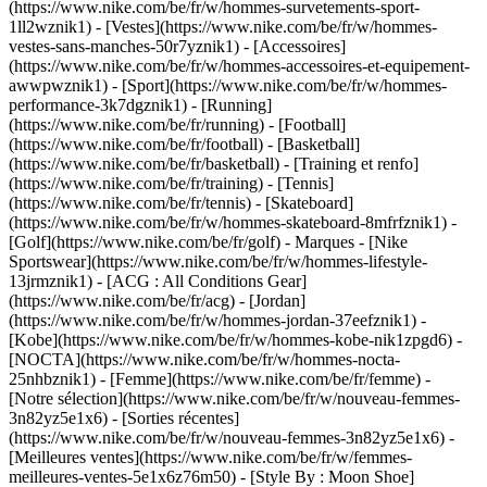
(https://www.nike.com/be/fr/w/hommes-survetements-sport-
1ll2wznik1) - [Vestes](https://www.nike.com/be/fr/w/hommes-
vestes-sans-manches-50r7yznik1) - [Accessoires]
(https://www.nike.com/be/fr/w/hommes-accessoires-et-equipement-
awwpwznik1)
- [Sport](https://www.nike.com/be/fr/w/hommes-
performance-3k7dgznik1) - [Running]
(https://www.nike.com/be/fr/running) - [Football]
(https://www.nike.com/be/fr/football) - [Basketball]
(https://www.nike.com/be/fr/basketball) - [Training et renfo]
(https://www.nike.com/be/fr/training) - [Tennis]
(https://www.nike.com/be/fr/tennis) - [Skateboard]
(https://www.nike.com/be/fr/w/hommes-skateboard-8mfrfznik1) -
[Golf](https://www.nike.com/be/fr/golf)
- Marques - [Nike
Sportswear](https://www.nike.com/be/fr/w/hommes-lifestyle-
13jrmznik1) - [ACG : All Conditions Gear]
(https://www.nike.com/be/fr/acg) - [Jordan]
(https://www.nike.com/be/fr/w/hommes-jordan-37eefznik1) -
[Kobe](https://www.nike.com/be/fr/w/hommes-kobe-nik1zpgd6) -
[NOCTA](https://www.nike.com/be/fr/w/hommes-nocta-
25nhbznik1) - [Femme](https://www.nike.com/be/fr/femme) -
[Notre sélection](https://www.nike.com/be/fr/w/nouveau-femmes-
3n82yz5e1x6) - [Sorties récentes]
(https://www.nike.com/be/fr/w/nouveau-femmes-3n82yz5e1x6) -
[Meilleures ventes](https://www.nike.com/be/fr/w/femmes-
meilleures-ventes-5e1x6z76m50) - [Style By : Moon Shoe]