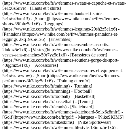
(https://www.nike.com/be/fr/w/femmes-sweats-a-capuche-et-sweats-
5e1x6z6rive) - [Hauts et t-shirts]
(https://www.nike.com/be/fr/w/femmes-hauts-et-t-shirts-
5e1x6z9om13) - [Shorts](https://www.nike.com/be/fr/w/femmes-
shorts-38fphz5e1x6) - [Leggings]
(https://www.nike.com/be/fr/w/femmes-leggings-29sh2z5e1x6) -
[Pantalons](https://www.nike.com/be/fr/w/femmes-pantalons-et-
leggings-2kq19z5e1x6) - [Ensembles]
(https://www.nike.com/be/fr/w/femmes-ensembles-assortis-
2lukpz5e1x6) - [Vestes](https://www.nike.com/be/fr/w/femmes-
vestes-sans-manches-50r7yz5e1x6) - [Brassières de sport]
(https://www.nike.com/be/fr/w/femmes-soutiens-gorge-de-sport-
40qgmz5e1x6) - [Accessoires]
(https://www.nike.com/be/fr/w/femmes-accessoires-et-equipement-
5e1x6zawwpw)
- [Sport](https://www.nike.com/be/fr/w/femmes-
performance-3k7dgz5e1x6) - [Training et renfo]
(https://www.nike.com/be/fr/training) - [Running]
(https://www.nike.com/be/fr/running) - [Football]
(https://www.nike.com/be/fr/football) - [Basketball]
(https://www.nike.com/be/fr/basketball) - [Tennis]
(https://www.nike.com/be/fr/tennis) - [Skateboard]
(https://www.nike.com/be/fr/w/femmes-skateboard-5e1x6z8mfrf) -
[Golf](https://www.nike.com/be/fr/golf)
- Marques - [NikeSKIMS]
(https://www.nike.com/be/fr/nikeskims) - [Nike Sportswear]
(https://www.nike.com/be/fr/w/femmes-lifestyle-13jrmz5e1x6) -