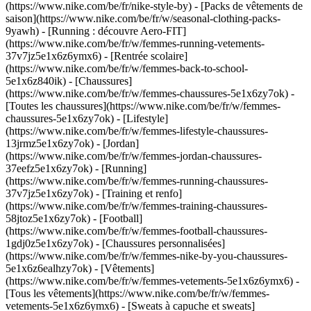
(https://www.nike.com/be/fr/nike-style-by) - [Packs de vêtements de
saison](https://www.nike.com/be/fr/w/seasonal-clothing-packs-
9yawh) - [Running : découvre Aero-FIT]
(https://www.nike.com/be/fr/w/femmes-running-vetements-
37v7jz5e1x6z6ymx6) - [Rentrée scolaire]
(https://www.nike.com/be/fr/w/femmes-back-to-school-
5e1x6z840ik)
- [Chaussures]
(https://www.nike.com/be/fr/w/femmes-chaussures-5e1x6zy7ok) -
[Toutes les chaussures](https://www.nike.com/be/fr/w/femmes-
chaussures-5e1x6zy7ok) - [Lifestyle]
(https://www.nike.com/be/fr/w/femmes-lifestyle-chaussures-
13jrmz5e1x6zy7ok) - [Jordan]
(https://www.nike.com/be/fr/w/femmes-jordan-chaussures-
37eefz5e1x6zy7ok) - [Running]
(https://www.nike.com/be/fr/w/femmes-running-chaussures-
37v7jz5e1x6zy7ok) - [Training et renfo]
(https://www.nike.com/be/fr/w/femmes-training-chaussures-
58jtoz5e1x6zy7ok) - [Football]
(https://www.nike.com/be/fr/w/femmes-football-chaussures-
1gdj0z5e1x6zy7ok) - [Chaussures personnalisées]
(https://www.nike.com/be/fr/w/femmes-nike-by-you-chaussures-
5e1x6z6ealhzy7ok)
- [Vêtements]
(https://www.nike.com/be/fr/w/femmes-vetements-5e1x6z6ymx6) -
[Tous les vêtements](https://www.nike.com/be/fr/w/femmes-
vetements-5e1x6z6ymx6) - [Sweats à capuche et sweats]