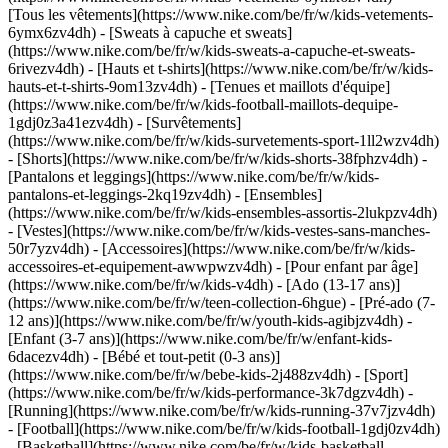
[Tous les vêtements](https://www.nike.com/be/fr/w/kids-vetements-
6ymx6zv4dh) - [Sweats à capuche et sweats]
(https://www.nike.com/be/fr/w/kids-sweats-a-capuche-et-sweats-
6rivezv4dh) - [Hauts et t-shirts](https://www.nike.com/be/fr/w/kids-
hauts-et-t-shirts-9om13zv4dh) - [Tenues et maillots d'équipe]
(https://www.nike.com/be/fr/w/kids-football-maillots-dequipe-
1gdj0z3a41ezv4dh) - [Survêtements]
(https://www.nike.com/be/fr/w/kids-survetements-sport-1ll2wzv4dh)
- [Shorts](https://www.nike.com/be/fr/w/kids-shorts-38fphzv4dh) -
[Pantalons et leggings](https://www.nike.com/be/fr/w/kids-
pantalons-et-leggings-2kq19zv4dh) - [Ensembles]
(https://www.nike.com/be/fr/w/kids-ensembles-assortis-2lukpzv4dh)
- [Vestes](https://www.nike.com/be/fr/w/kids-vestes-sans-manches-
50r7yzv4dh) - [Accessoires](https://www.nike.com/be/fr/w/kids-
accessoires-et-equipement-awwpwzv4dh)
- [Pour enfant par âge]
(https://www.nike.com/be/fr/w/kids-v4dh) - [Ado (13-17 ans)]
(https://www.nike.com/be/fr/w/teen-collection-6hgue) - [Pré-ado (7-
12 ans)](https://www.nike.com/be/fr/w/youth-kids-agibjzv4dh) -
[Enfant (3-7 ans)](https://www.nike.com/be/fr/w/enfant-kids-
6dacezv4dh) - [Bébé et tout-petit (0-3 ans)]
(https://www.nike.com/be/fr/w/bebe-kids-2j488zv4dh)
- [Sport]
(https://www.nike.com/be/fr/w/kids-performance-3k7dgzv4dh) -
[Running](https://www.nike.com/be/fr/w/kids-running-37v7jzv4dh)
- [Football](https://www.nike.com/be/fr/w/kids-football-1gdj0zv4dh)
- [Basketball](https://www.nike.com/be/fr/w/kids-basketball-