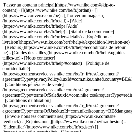
[Passer au contenu principal](https://www.nike.com#skip-to-
content) - [](https://www.nike.com/be/fr/jordan) - []
(https://www.converse.com/be)
- [Trouver un magasin]
(https://www.nike.com/be/fr/retail) - [Aide]
(https://www.nike.com/be/fr/help) [Aide]
(https://www.nike.com/be/fr/help) - [Statut de la commande]
(https://www.nike.com/be/fr/orders/details) - [Expédition et
livraison](https://www.nike.com/be/fr/help/a/expedition-livraison-ue)
- [Retours](https://www.nike.com/be/fr/help/a/conditions-de-retour-
ue) - [Guides des tailles](https://www.nike.com/be/fr/help/a/guide-
tailles-ue) - [Nous contacter]
(https://www.nike.com/be/fr/help/#contact) - [Politique de
confidentialité]
(https://agreementservice.svs.nike.com/be/fr_fr/rest/agreement?
agreementType=privacyPolicy&uxId=com.nike.unite&country=BE&l
- [Conditions générales de vente]
(https://agreementservice.svs.nike.com/rest/agreement?
agreementType=termsOfSale&uxId=com.nike.tos&requestType=redir
- [Conditions d'utilisation]
(https://agreementservice.svs.nike.com/be/fr_fr/rest/agreement?
agreementType=termsOfUse&uxId=com.nike&country=BE&language=
- [Envoie-nous tes commentaires](https://www.nike.com#site-
feedback) - [Rejoins-nous](https://www.nike.com/be/fr/adhesion) -
[S'identifier](https://www.nike.com/be/fr/register)
[]