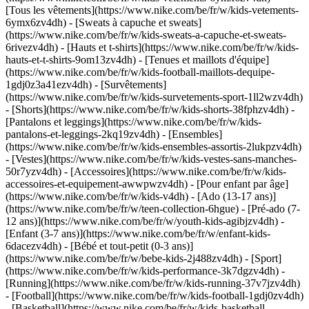
[Tous les vêtements](https://www.nike.com/be/fr/w/kids-vetements-
6ymx6zv4dh) - [Sweats à capuche et sweats]
(https://www.nike.com/be/fr/w/kids-sweats-a-capuche-et-sweats-
6rivezv4dh) - [Hauts et t-shirts](https://www.nike.com/be/fr/w/kids-
hauts-et-t-shirts-9om13zv4dh) - [Tenues et maillots d'équipe]
(https://www.nike.com/be/fr/w/kids-football-maillots-dequipe-
1gdj0z3a41ezv4dh) - [Survêtements]
(https://www.nike.com/be/fr/w/kids-survetements-sport-1ll2wzv4dh)
- [Shorts](https://www.nike.com/be/fr/w/kids-shorts-38fphzv4dh) -
[Pantalons et leggings](https://www.nike.com/be/fr/w/kids-
pantalons-et-leggings-2kq19zv4dh) - [Ensembles]
(https://www.nike.com/be/fr/w/kids-ensembles-assortis-2lukpzv4dh)
- [Vestes](https://www.nike.com/be/fr/w/kids-vestes-sans-manches-
50r7yzv4dh) - [Accessoires](https://www.nike.com/be/fr/w/kids-
accessoires-et-equipement-awwpwzv4dh)
- [Pour enfant par âge]
(https://www.nike.com/be/fr/w/kids-v4dh) - [Ado (13-17 ans)]
(https://www.nike.com/be/fr/w/teen-collection-6hgue) - [Pré-ado (7-
12 ans)](https://www.nike.com/be/fr/w/youth-kids-agibjzv4dh) -
[Enfant (3-7 ans)](https://www.nike.com/be/fr/w/enfant-kids-
6dacezv4dh) - [Bébé et tout-petit (0-3 ans)]
(https://www.nike.com/be/fr/w/bebe-kids-2j488zv4dh)
- [Sport]
(https://www.nike.com/be/fr/w/kids-performance-3k7dgzv4dh) -
[Running](https://www.nike.com/be/fr/w/kids-running-37v7jzv4dh)
- [Football](https://www.nike.com/be/fr/w/kids-football-1gdj0zv4dh)
- [Basketball](https://www.nike.com/be/fr/w/kids-basketball-