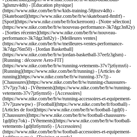
3glsmzv4dh) - [Éducation physique]
(https://www.nike.com/be/fr/w/kids-training-58jtozv4dh) -
[Skateboard](https://www.nike.com/be/fr/w/skateboard-8mfrf) -
[Sport](https://www.nike.com/be/fr/lockerroom) - [Notre sélection]
(https://www.nike.com/be/fr/w/nouveau-performance-3k7dgz3n82y)
- [Sorties récentes](https://www.nike.com/be/fr/w/nouveau-
performance-3k7dgz3n82y) - [Meilleures ventes]
(https://www.nike.com/be/fr/w/meilleures-ventes-performance-
3k7dgz76m50) - [Jordan Basketball]
(https://www.nike.com/be/fr/w/jordan-basketball-37eefz3glsm) -
[Running : découvre Aero-FIT]
(https://www.nike.com/be/fr/w/running-vetements-37v7jz6ymx6)
-
[Running](https://www.nike.com/be/fr/running) - [Articles de
running](https://www.nike.com/be/fr/w/running-37v7j) -
[Chaussures](https://www.nike.com/be/fr/w/running-chaussures-
37v7jzy7ok) - [Vêtements](https://www.nike.com/be/fr/w/running-
vetements-37v7jz6ymx6) - [Accessoires]
(https://www.nike.com/be/fr/w/running-accessoires-et-equipement-
37v7jzawwpw)
- [Football](https://www.nike.com/be/fr/football) -
[Articles de foot](https://www.nike.com/be/fr/w/football-1gdj0) -
[Chaussures](https://www.nike.com/be/fr/w/football-chaussures-
1gdj0zy7ok) - [Vêtements](https://www.nike.com/be/fr/w/football-
vetements-1gdj0z6ymx6) - [Accessoires]
(https://www.nike.com/be/fr/w/football-accessoires-et-equipement-