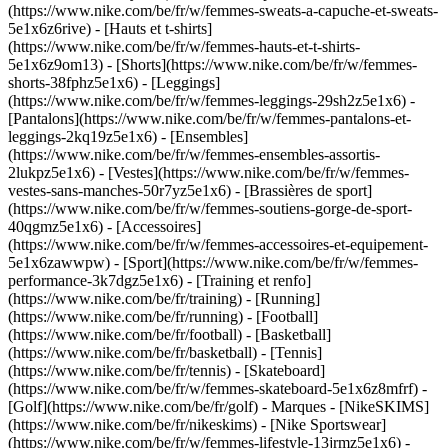
(https://www.nike.com/be/fr/w/femmes-sweats-a-capuche-et-sweats-
5e1x6z6rive) - [Hauts et t-shirts]
(https://www.nike.com/be/fr/w/femmes-hauts-et-t-shirts-
5e1x6z9om13) - [Shorts](https://www.nike.com/be/fr/w/femmes-
shorts-38fphz5e1x6) - [Leggings]
(https://www.nike.com/be/fr/w/femmes-leggings-29sh2z5e1x6) -
[Pantalons](https://www.nike.com/be/fr/w/femmes-pantalons-et-
leggings-2kq19z5e1x6) - [Ensembles]
(https://www.nike.com/be/fr/w/femmes-ensembles-assortis-
2lukpz5e1x6) - [Vestes](https://www.nike.com/be/fr/w/femmes-
vestes-sans-manches-50r7yz5e1x6) - [Brassières de sport]
(https://www.nike.com/be/fr/w/femmes-soutiens-gorge-de-sport-
40qgmz5e1x6) - [Accessoires]
(https://www.nike.com/be/fr/w/femmes-accessoires-et-equipement-
5e1x6zawwpw)
- [Sport](https://www.nike.com/be/fr/w/femmes-
performance-3k7dgz5e1x6) - [Training et renfo]
(https://www.nike.com/be/fr/training) - [Running]
(https://www.nike.com/be/fr/running) - [Football]
(https://www.nike.com/be/fr/football) - [Basketball]
(https://www.nike.com/be/fr/basketball) - [Tennis]
(https://www.nike.com/be/fr/tennis) - [Skateboard]
(https://www.nike.com/be/fr/w/femmes-skateboard-5e1x6z8mfrf) -
[Golf](https://www.nike.com/be/fr/golf)
- Marques - [NikeSKIMS]
(https://www.nike.com/be/fr/nikeskims) - [Nike Sportswear]
(https://www.nike.com/be/fr/w/femmes-lifestyle-13jrmz5e1x6) -