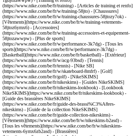
1gdj0zawwpw)
- [Training et renfo]
(https://www.nike.com/be/fr/training) - [Articles de training et renfo]
(https://www.nike.com/be/fr/w/training-58jto) - [Chaussures]
(https://www.nike.com/be/fr/w/training-chaussures-58jtozy7ok) -
[Vêtements](https://www.nike.com/be/fr/w/training-vetements-
58jtoz6ymx6) - [Accessoires]
(https://www.nike.com/be/fr/w/training-accessoires-et-equipement-
58jtozawwpw)
- [Plus de sports]
(https://www.nike.com/be/fr/w/performance-3k7dg) - [Tous les
sports](https://www.nike.com/be/fr/w/performance-3k7dg) -
[Basketball](https://www.nike.com/be/fr/basketball) - [Extérieur]
(https://www.nike.com/be/fr/w/acg-93bsd) - [Tennis]
(https://www.nike.com/be/fr/tennis) - [Nike SB]
(https://www.nike.com/be/fr/w/skateboard-8mfrf) - [Golf]
(https://www.nike.com/be/fr/golf) - [NikeSKIMS]
(https://www.nike.com/be/fr/nikeskims) - [Guides NikeSKIMS]
(https://www.nike.com/be/fr/nikeskims-lookbook) - [Lookbook
NikeSKIMS](https://www.nike.com/be/fr/nikeskims-lookbook) -
[Guide des brassières NikeSKIMS]
(https://www.nike.com/be/fr/guide-des-brassi%C3%A8res-
nikeskims) - [Guide de la collection NikeSKIMS]
(https://www.nike.com/be/fr/guide-collection-nikeskims)
-
[Vêtements](https://www.nike.com/be/fr/w/nikeskims-b2asd) -
[Tous les vêtements](https://www.nike.com/be/fr/w/nikeskims-
vetements-6ymx6zb2asd) - [Brassières]