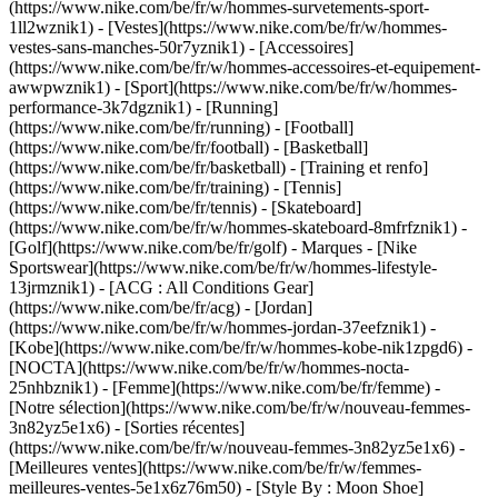
(https://www.nike.com/be/fr/w/hommes-survetements-sport-
1ll2wznik1) - [Vestes](https://www.nike.com/be/fr/w/hommes-
vestes-sans-manches-50r7yznik1) - [Accessoires]
(https://www.nike.com/be/fr/w/hommes-accessoires-et-equipement-
awwpwznik1)
- [Sport](https://www.nike.com/be/fr/w/hommes-
performance-3k7dgznik1) - [Running]
(https://www.nike.com/be/fr/running) - [Football]
(https://www.nike.com/be/fr/football) - [Basketball]
(https://www.nike.com/be/fr/basketball) - [Training et renfo]
(https://www.nike.com/be/fr/training) - [Tennis]
(https://www.nike.com/be/fr/tennis) - [Skateboard]
(https://www.nike.com/be/fr/w/hommes-skateboard-8mfrfznik1) -
[Golf](https://www.nike.com/be/fr/golf)
- Marques - [Nike
Sportswear](https://www.nike.com/be/fr/w/hommes-lifestyle-
13jrmznik1) - [ACG : All Conditions Gear]
(https://www.nike.com/be/fr/acg) - [Jordan]
(https://www.nike.com/be/fr/w/hommes-jordan-37eefznik1) -
[Kobe](https://www.nike.com/be/fr/w/hommes-kobe-nik1zpgd6) -
[NOCTA](https://www.nike.com/be/fr/w/hommes-nocta-
25nhbznik1) - [Femme](https://www.nike.com/be/fr/femme) -
[Notre sélection](https://www.nike.com/be/fr/w/nouveau-femmes-
3n82yz5e1x6) - [Sorties récentes]
(https://www.nike.com/be/fr/w/nouveau-femmes-3n82yz5e1x6) -
[Meilleures ventes](https://www.nike.com/be/fr/w/femmes-
meilleures-ventes-5e1x6z76m50) - [Style By : Moon Shoe]