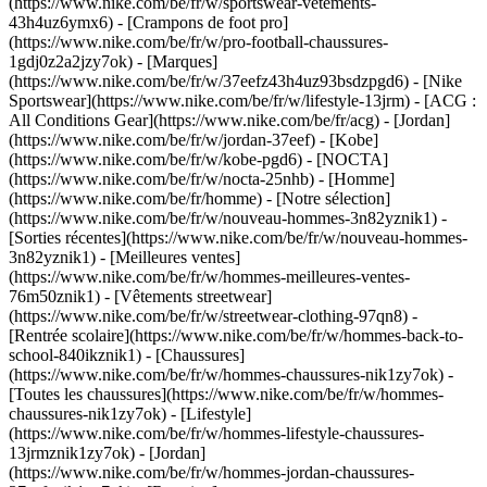
(https://www.nike.com/be/fr/w/sportswear-vetements-
43h4uz6ymx6) - [Crampons de foot pro]
(https://www.nike.com/be/fr/w/pro-football-chaussures-
1gdj0z2a2jzy7ok)
- [Marques]
(https://www.nike.com/be/fr/w/37eefz43h4uz93bsdzpgd6) - [Nike
Sportswear](https://www.nike.com/be/fr/w/lifestyle-13jrm) - [ACG :
All Conditions Gear](https://www.nike.com/be/fr/acg) - [Jordan]
(https://www.nike.com/be/fr/w/jordan-37eef) - [Kobe]
(https://www.nike.com/be/fr/w/kobe-pgd6) - [NOCTA]
(https://www.nike.com/be/fr/w/nocta-25nhb) - [Homme]
(https://www.nike.com/be/fr/homme) - [Notre sélection]
(https://www.nike.com/be/fr/w/nouveau-hommes-3n82yznik1) -
[Sorties récentes](https://www.nike.com/be/fr/w/nouveau-hommes-
3n82yznik1) - [Meilleures ventes]
(https://www.nike.com/be/fr/w/hommes-meilleures-ventes-
76m50znik1) - [Vêtements streetwear]
(https://www.nike.com/be/fr/w/streetwear-clothing-97qn8) -
[Rentrée scolaire](https://www.nike.com/be/fr/w/hommes-back-to-
school-840ikznik1)
- [Chaussures]
(https://www.nike.com/be/fr/w/hommes-chaussures-nik1zy7ok) -
[Toutes les chaussures](https://www.nike.com/be/fr/w/hommes-
chaussures-nik1zy7ok) - [Lifestyle]
(https://www.nike.com/be/fr/w/hommes-lifestyle-chaussures-
13jrmznik1zy7ok) - [Jordan]
(https://www.nike.com/be/fr/w/hommes-jordan-chaussures-