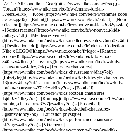
[ACG : All Conditions Gear](https://www.nike.com/be/fr/acg) -
[Jordan](https://www.nike.com/be/fr/w/femmes-jordan-
37eefz5e1x6) - [Kobe](https://www.nike.com/be/fr/w/femmes-kobe-
5e1x6zpgd6) - [Enfant](https://www.nike.com/be/fr/enfant) - [Notre
sélection](https://www.nike.com/be/fr/w/nouveau-kids-3n82yzv4dh)
- [Sorties récentes](https://www.nike.com/be/fr/w/nouveau-kids-
3n82yzv4dh) - [Meilleures ventes]
(https://www.nike.com/be/fr/w/kids-meilleures-ventes-76m50zv4dh)
- [Destination ado](https://www.nike.com/be/fr/ados) - [Collection
Nike x LEGO®](https://www.nike.com/be/fr/lego) - [Rentrée
scolaire](https://www.nike.com/be/fr/w/kids-back-to-school-
840ikzv4dh)
- [Chaussures](https://www.nike.com/be/fr/w/kids-
chaussures-v4dhzy7ok) - [Toutes les chaussures]
(https://www.nike.com/be/fr/w/kids-chaussures-v4dhzy7ok) -
[Lifestyle](https://www.nike.com/be/fr/w/kids-lifestyle-chaussures-
13jrmzv4dhzy7ok) - [Jordan](https://www.nike.com/be/fr/w/kids-
jordan-chaussures-37eefzv4dhzy7ok) - [Football]
(https://www.nike.com/be/fr/w/kids-football-chaussures-
1gdj0zv4dhzy7ok) - [Running](https://www.nike.com/be/fr/w/kids-
running-chaussures-37v7jzv4dhzy7ok) - [Basketball]
(https://www.nike.com/be/fr/w/kids-basketball-chaussures-
3glsmzv4dhzy7ok) - [Éducation physique]
(https://www.nike.com/be/fr/w/kids-performance-chaussures-
3k7dgzv4dhzy7ok)
- [Vêtements]
(https://www.nike.com/be/fr/w/kids-vetements-6ymx6zv4dh) -