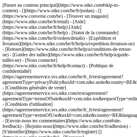
[Passer au contenu principal](https://www.nike.com#skip-to-
content) - [](https://www.nike.com/be/fr/jordan) - []
(https://www.converse.com/be)
- [Trouver un magasin]
(https://www.nike.com/be/fr/retail) - [Aide]
(https://www.nike.com/be/fr/help) [Aide]
(https://www.nike.com/be/fr/help) - [Statut de la commande]
(https://www.nike.com/be/fr/orders/details) - [Expédition et
livraison](https://www.nike.com/be/fr/help/a/expedition-livraison-ue)
- [Retours](https://www.nike.com/be/fr/help/a/conditions-de-retour-
ue) - [Guides des tailles](https://www.nike.com/be/fr/help/a/guide-
tailles-ue) - [Nous contacter]
(https://www.nike.com/be/fr/help/#contact) - [Politique de
confidentialité]
(https://agreementservice.svs.nike.com/be/fr_fr/rest/agreement?
agreementType=privacyPolicy&uxId=com.nike.unite&country=BE&l
- [Conditions générales de vente]
(https://agreementservice.svs.nike.com/rest/agreement?
agreementType=termsOfSale&uxId=com.nike.tos&requestType=redir
- [Conditions d'utilisation]
(https://agreementservice.svs.nike.com/be/fr_fr/rest/agreement?
agreementType=termsOfUse&uxId=com.nike&country=BE&language=
- [Envoie-nous tes commentaires](https://www.nike.com#site-
feedback) - [Rejoins-nous](https://www.nike.com/be/fr/adhesion) -
[S'identifier](https://www.nike.com/be/fr/register)
[]