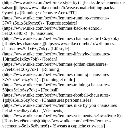
(https://www.nike.com/be/fr/nike-style-by) - [Packs de vêtements de
saison](https://www.nike.com/be/fr/w/seasonal-clothing-packs-
9yawh) - [Running : découvre Aero-FIT]
(https://www.nike.com/be/fr/w/femmes-running-vetements-
37v7jz5e1x6z6ymx6) - [Rentrée scolaire]
(https://www.nike.com/be/fr/w/femmes-back-to-school-
5e1x6z840ik)
- [Chaussures]
(https://www.nike.com/be/fr/w/femmes-chaussures-5e1x6zy7ok) -
[Toutes les chaussures](https://www.nike.com/be/fr/w/femmes-
chaussures-5e1x6zy7ok) - [Lifestyle]
(https://www.nike.com/be/fr/w/femmes-lifestyle-chaussures-
13jrmz5e1x6zy7ok) - [Jordan]
(https://www.nike.com/be/fr/w/femmes-jordan-chaussures-
37eefz5e1x6zy7ok) - [Running]
(https://www.nike.com/be/fr/w/femmes-running-chaussures-
37v7jz5e1x6zy7ok) - [Training et renfo]
(https://www.nike.com/be/fr/w/femmes-training-chaussures-
58jtoz5e1x6zy7ok) - [Football]
(https://www.nike.com/be/fr/w/femmes-football-chaussures-
1gdj0z5e1x6zy7ok) - [Chaussures personnalisées]
(https://www.nike.com/be/fr/w/femmes-nike-by-you-chaussures-
5e1x6z6ealhzy7ok)
- [Vêtements]
(https://www.nike.com/be/fr/w/femmes-vetements-5e1x6z6ymx6) -
[Tous les vêtements](https://www.nike.com/be/fr/w/femmes-
vetements-5e1x6z6ymx6) - [Sweats à capuche et sweats]