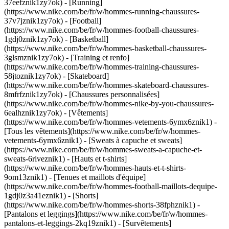
37eefznik1zy7ok) - [Running]
(https://www.nike.com/be/fr/w/hommes-running-chaussures-
37v7jznik1zy7ok) - [Football]
(https://www.nike.com/be/fr/w/hommes-football-chaussures-
1gdj0znik1zy7ok) - [Basketball]
(https://www.nike.com/be/fr/w/hommes-basketball-chaussures-
3glsmznik1zy7ok) - [Training et renfo]
(https://www.nike.com/be/fr/w/hommes-training-chaussures-
58jtoznik1zy7ok) - [Skateboard]
(https://www.nike.com/be/fr/w/hommes-skateboard-chaussures-
8mfrfznik1zy7ok) - [Chaussures personnalisées]
(https://www.nike.com/be/fr/w/hommes-nike-by-you-chaussures-
6ealhznik1zy7ok)
- [Vêtements]
(https://www.nike.com/be/fr/w/hommes-vetements-6ymx6znik1) -
[Tous les vêtements](https://www.nike.com/be/fr/w/hommes-
vetements-6ymx6znik1) - [Sweats à capuche et sweats]
(https://www.nike.com/be/fr/w/hommes-sweats-a-capuche-et-
sweats-6riveznik1) - [Hauts et t-shirts]
(https://www.nike.com/be/fr/w/hommes-hauts-et-t-shirts-
9om13znik1) - [Tenues et maillots d'équipe]
(https://www.nike.com/be/fr/w/hommes-football-maillots-dequipe-
1gdj0z3a41eznik1) - [Shorts]
(https://www.nike.com/be/fr/w/hommes-shorts-38fphznik1) -
[Pantalons et leggings](https://www.nike.com/be/fr/w/hommes-
pantalons-et-leggings-2kq19znik1) - [Survêtements]