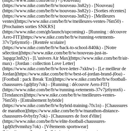
(https://www.nike.com/be/fr/) - [Nouveau]
(https://www.nike.com/be/fr/w/nouveau-3n82y) - [Nouveau]
(https://www.nike.com/be/fr/w/nouveau-3n82y) - [Sorties récentes]
(https://www.nike.com/be/fr/w/nouveau-3n82y) - [Meilleures
ventes](https://www.nike.com/be/fr/w/meilleures-ventes-76m50) -
[Prochaines sorties SNKRS]
(https://www.nike.com/gb/launch/upcoming) - [Running : découvre
Aero-FIT](https://www.nike.com/be/fr/w/running-vetements-
37v7jz6ymx6) - [Rentrée scolaire]
(https://www.nike.com/be/fr/w/back-to-school-840ik)
- [Notre
sélection](https://www.nike.com/be/fr/w/nouveau-just-in-
3apgqz3n82y) - [L'univers Air Max](https://www.nike.com/be/fr/air-
max) - [Jordan : collection Love Letter]
(https://www.nike.com/be/fr/w/love-letter-7xkbw) - [Le meilleur de
Jordan](https://www.nike.com/be/fr/w/best-of-jordan-brand-j0oa) -
[Football : pack Break 'Em](https://www.nike.com/be/fr/w/football-
chaussures-1gdj0zy7ok) - [Running : découvre Aero-FIT]
(https://www.nike.com/be/fr/w/running-vetements-37v7jz6ymx6)
-
[Tendances](https://www.nike.com/be/fr/w/meilleures-ventes-
76m50) - [Entraînement hybride]
(https://www.nike.com/be/fr/w/hybrid-training-7fx1n) - [Chaussures
de marathon](https://www.nike.com/be/fr/w/marathon-distance-
chaussures-6vbyfzy7ok) - [Chaussures de foot d'élite]
(https://www.nike.com/be/fr/w/elite-football-chaussures-
1gdj0z9vmnhzy7ok) - [Vêtements sportswear]